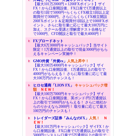
【最大101万2000円＋1200FXポイント】ザイ
FX！から口座開設後、FX口座で1万通貨以上
の取引1回で5000円+らくらくFX積立1回以上定
期買付で3000円。さらにらくらくFX積立開設
200FXポイント＆定期買付1回以上で1000FXポ
イント。さらに取引量に応じて最大100万円に
加え、スクール受講と理解度テスト合格など
で1000円、CFD開設と取引で最大4000円！
FXブロードネット
【最大6万3000円キャッシュバック】当サイト
限定！1万通貨以上の取引で現金3000円がもら
えるキャンペーン実施中！
GMO外貨「外貨ex」
人気上昇中！
【最大100万4000円キャッシュバック】ザイ
FX！から口座開設後、1万通貨以上の取引で
4000円がもらえる！ さらに取引量に応じて最
大100万円のチャンスも！
ヒロセ通商「LION FX」
キャッシュバック増
額
ＮＥＷ！
【最大100万7000円キャッシュバック】ザイ
FX！から口座開設後、英ポンド/円1万通貨以
上の取引で5000円がもらえる！ さらに他社か
らのりかえなら2000円！ 取引量に応じて最大
100万円のチャンスも！
トレイダーズ証券「みんなのFX」
人気！
Ｎ
ＥＷ！
【最大101万円キャッシュバック】ザイFX！か
ら口座開設後、FX口座で5万通貨以上の取引で
5000円+シストレ口座で5万通貨以上の取引で