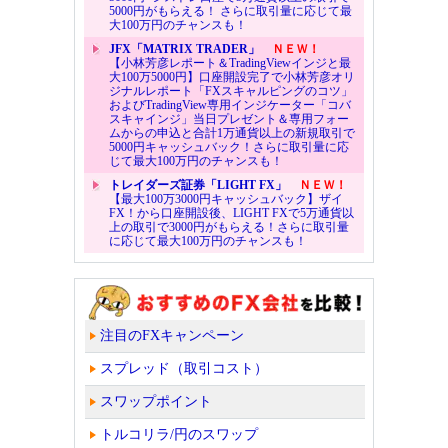
5000円がもらえる！ さらに取引量に応じて最
大100万円のチャンスも！
JFX「MATRIX TRADER」
ＮＥＷ！
【小林芳彦レポート＆TradingViewインジと最
大100万5000円】口座開設完了で小林芳彦オリ
ジナルレポート「FXスキャルピングのコツ」
およびTradingView専用インジケーター「コバ
スキャインジ」当日プレゼント＆専用フォー
ムからの申込と合計1万通貨以上の新規取引で
5000円キャッシュバック！さらに取引量に応
じて最大100万円のチャンスも！
トレイダーズ証券「LIGHT FX」
ＮＥＷ！
【最大100万3000円キャッシュバック】ザイ
FX！から口座開設後、LIGHT FXで5万通貨以
上の取引で3000円がもらえる！さらに取引量
に応じて最大100万円のチャンスも！
注目のFXキャンペーン
スプレッド（取引コスト）
スワップポイント
トルコリラ/円のスワップ