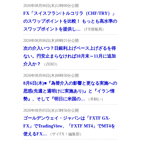
2026年08月06日(木)12時00分公開
FX「スイスフラン/トルコリラ（CHF/TRY）」
のスワップポイントを比較！ もっとも高水準の
スワップポイントを提供し…
（FX情報局）
2026年08月06日(木)09時21分公開
次の介入いつ？日銀利上げペース上げざるを得
ない。円安止まらなければ10月末～11月に追加
介入か？
（ZERO）
2026年08月06日(木)06時50分公開
8月6日(木)■『為替介入の影響と更なる実施への
思惑(先週と週明けに実施あり)』と『イラン情
勢』、そして『明日に米国の…
（羊飼い）
2026年08月05日(水)13時56分公開
ゴールデンウェイ・ジャパンは「FXTF GX-
FX」でTradingView、「FXTF MT4」でMT4を
使えるFX…
（ザイFX！編集部）