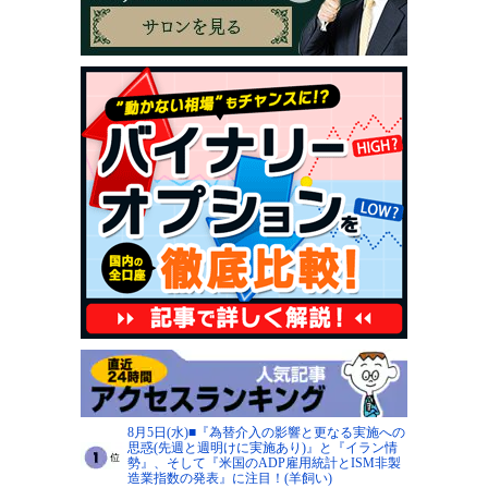
8月5日(水)■『為替介入の影響と更なる実施への
思惑(先週と週明けに実施あり)』と『イラン情
勢』、そして『米国のADP雇用統計とISM非製
造業指数の発表』に注目！(羊飼い)