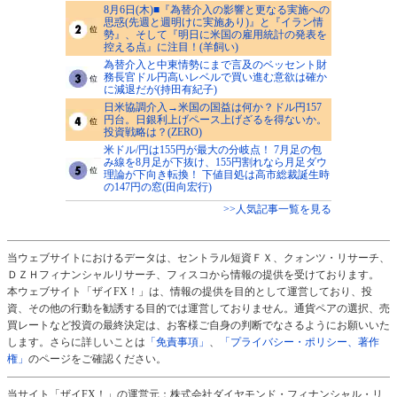
8月6日(木)■『為替介入の影響と更なる実施への
思惑(先週と週明けに実施あり)』と『イラン情
勢』、そして『明日に米国の雇用統計の発表を
控える点』に注目！(羊飼い)
為替介入と中東情勢にまで言及のベッセント財
務長官ドル円高いレベルで買い進む意欲は確か
に減退だが(持田有紀子)
日米協調介入→米国の国益は何か？ドル円157
円台。日銀利上げペース上げざるを得ないか。
投資戦略は？(ZERO)
米ドル/円は155円が最大の分岐点！ 7月足の包
み線を8月足が下抜け、155円割れなら月足ダウ
理論が下向き転換！ 下値目処は高市総裁誕生時
の147円の窓(田向宏行)
>>人気記事一覧を見る
当ウェブサイトにおけるデータは、セントラル短資ＦＸ、クォンツ・リサーチ、
ＤＺＨフィナンシャルリサーチ、フィスコから情報の提供を受けております。
本ウェブサイト「ザイFX！」は、情報の提供を目的として運営しており、投
資、その他の行動を勧誘する目的では運営しておりません。通貨ペアの選択、売
買レートなど投資の最終決定は、お客様ご自身の判断でなさるようにお願いいた
します。さらに詳しいことは
「免責事項」
、
「プライバシー・ポリシー、著作
権」
のページをご確認ください。
当サイト「ザイFX！」の運営元：株式会社ダイヤモンド・フィナンシャル・リ