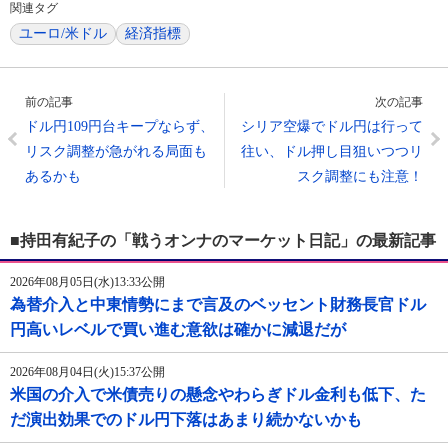
関連タグ
ユーロ/米ドル
経済指標
前の記事
次の記事
ドル円109円台キープならず、
シリア空爆でドル円は行って
リスク調整が急がれる局面も
往い、ドル押し目狙いつつリ
あるかも
スク調整にも注意！
■持田有紀子の「戦うオンナのマーケット日記」の最新記事
2026年08月05日(水)13:33公開
為替介入と中東情勢にまで言及のベッセント財務長官ドル
円高いレベルで買い進む意欲は確かに減退だが
2026年08月04日(火)15:37公開
米国の介入で米債売りの懸念やわらぎドル金利も低下、た
だ演出効果でのドル円下落はあまり続かないかも