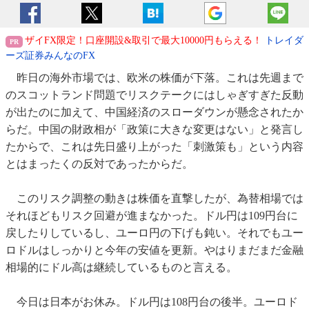
ザイFX限定！口座開設&取引で最大10000円もらえる！
トレイダ
ーズ証券みんなのFX
昨日の海外市場では、欧米の株価が下落。これは先週まで
のスコットランド問題でリスクテークにはしゃぎすぎた反動
が出たのに加えて、中国経済のスローダウンが懸念されたか
らだ。中国の財政相が「政策に大きな変更はない」と発言し
たからで、これは先日盛り上がった「刺激策も」という内容
とはまったくの反対であったからだ。
このリスク調整の動きは株価を直撃したが、為替相場では
それほどもリスク回避が進まなかった。ドル円は109円台に
戻したりしているし、ユーロ円の下げも鈍い。それでもユー
ロドルはしっかりと今年の安値を更新。やはりまだまだ金融
相場的にドル高は継続しているものと言える。
今日は日本がお休み。ドル円は108円台の後半。ユーロド