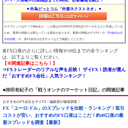
ンペーン情報や口座開設までの時間、必要書類も紹介！
▼外為どっとコム「外貨ネクストネオ」▼
※スプレッドはすべて例外あり。この表は2026年8月3日時点のデータをもとに作成している
ため、最新の情報とは異なっている場合があります。最新の情報はザイFX！の
「FX会社おす
すめ比較」
や、各FX会社の公式サイトなどで確認してください
各FX口座のさらに詳しい情報や10位までの全ランキング
は、以下よりご覧ください。
【※関連記事はこちら！】
⇒
FXトレーダーのリアルな声を反映！ ザイFX！読者が選ん
だ「おすすめFX会社」人気ランキング！
■持田有紀子の「戦うオンナのマーケット日記」の関連記事
おすすめのFX会社をザイFX！編集部が徹底調査！
FX「ユーロ/ドル」のスプレッドを比較・ランキング！取引
コストが安い、おすすめのFX口座はここだ！約40口座の最
新スプレッドを調査【最新】