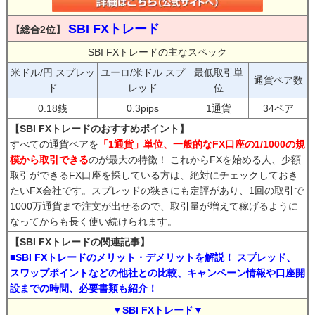
SBI FXトレード
【総合2位】
SBI FXトレードの主なスペック
米ドル/円 スプレッ
ユーロ/米ドル スプ
最低取引単
通貨ペア数
ド
レッド
位
0.18銭
0.3pips
1通貨
34ペア
【SBI FXトレードのおすすめポイント】
すべての通貨ペアを
「1通貨」単位、一般的なFX口座の1/1000の規
模から取引できる
のが最大の特徴！ これからFXを始める人、少額
取引ができるFX口座を探している方は、絶対にチェックしておき
たいFX会社です。スプレッドの狭さにも定評があり、1回の取引で
1000万通貨まで注文が出せるので、取引量が増えて稼げるように
なってからも長く使い続けられます。
【SBI FXトレードの関連記事】
■SBI FXトレードのメリット・デメリットを解説！ スプレッド、
スワップポイントなどの他社との比較、キャンペーン情報や口座開
設までの時間、必要書類も紹介！
▼SBI FXトレード▼