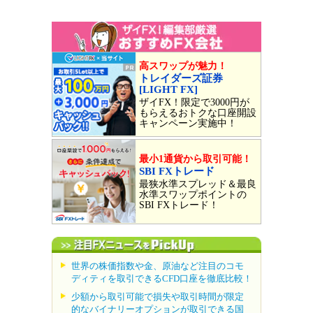
高スワップが魅力！
トレイダーズ証券
[LIGHT FX]
ザイFX！限定で3000円が
もらえるおトクな口座開設
キャンペーン実施中！
最小1通貨から取引可能！
SBI FXトレード
最狭水準スプレッド＆最良
水準スワップポイントの
SBI FXトレード！
世界の株価指数や金、原油など注目のコモ
ディティを取引できるCFD口座を徹底比較！
少額から取引可能で損失や取引時間が限定
的なバイナリーオプションが取引できる国