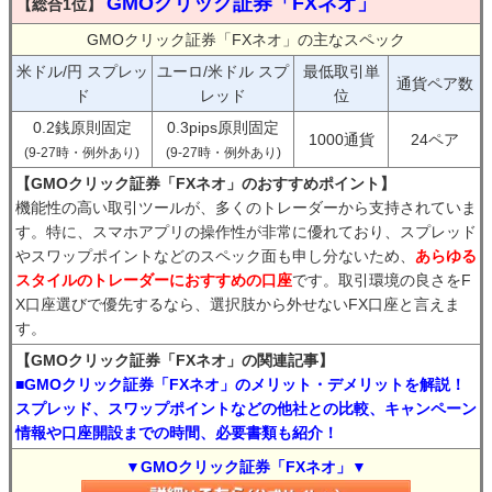
GMOクリック証券「FXネオ」
【総合1位】
GMOクリック証券「FXネオ」の主なスペック
米ドル/円 スプレッ
ユーロ/米ドル スプ
最低取引単
通貨ペア数
ド
レッド
位
0.2銭原則固定
0.3pips原則固定
1000通貨
24ペア
(9-27時・例外あり)
(9-27時・例外あり)
【GMOクリック証券「FXネオ」のおすすめポイント】
機能性の高い取引ツールが、多くのトレーダーから支持されていま
す。特に、スマホアプリの操作性が非常に優れており、スプレッド
やスワップポイントなどのスペック面も申し分ないため、
あらゆる
スタイルのトレーダーにおすすめの口座
です。取引環境の良さをF
X口座選びで優先するなら、選択肢から外せないFX口座と言えま
す。
【GMOクリック証券「FXネオ」の関連記事】
■GMOクリック証券「FXネオ」のメリット・デメリットを解説！
スプレッド、スワップポイントなどの他社との比較、キャンペーン
情報や口座開設までの時間、必要書類も紹介！
▼GMOクリック証券「FXネオ」▼