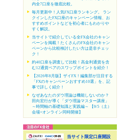
内全7口座を徹底比較。
毎月更新中！人気FX口座ランキング。 ラン
クインしたFX口座のキャンペーン情報、お
すすめポイントなどを初心者にもわかりや
すく解説。
当サイトで紹介している全FX会社のキャン
ペーンを掲載！たくさんのFX会社のキャン
ペーンから比較検討したい方は是非チェッ
ク！
約40口座を調査して比較！高金利通貨を含
む12通貨ペアのスワップポイントを紹介！
【2026年8月版】ザイFX！編集部が注目する
「FXのキャンペーンおすすめ10選」を、記
事で詳しく紹介！
なぜあなたのダウ理論は機能しないのか？
田向宏行が導く「ダウ理論マスター講座」
～時間軸の基礎知識と実践編～ 【9/5（土）
会場+オンライン同時開催】
当サイト限定口座開設