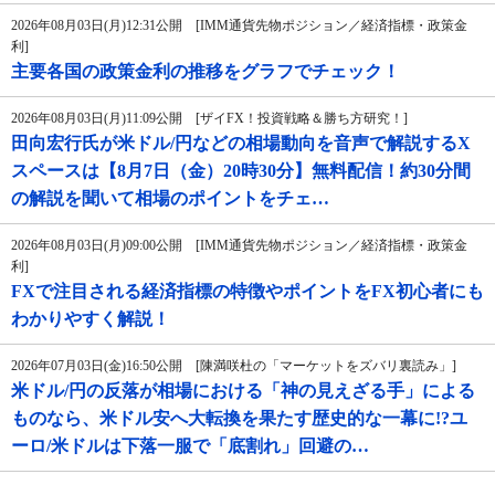
2026年08月03日(月)12:31公開 [IMM通貨先物ポジション／経済指標・政策金
利]
主要各国の政策金利の推移をグラフでチェック！
2026年08月03日(月)11:09公開 [ザイFX！投資戦略＆勝ち方研究！]
田向宏行氏が米ドル/円などの相場動向を音声で解説するX
スペースは【8月7日（金）20時30分】無料配信！約30分間
の解説を聞いて相場のポイントをチェ…
2026年08月03日(月)09:00公開 [IMM通貨先物ポジション／経済指標・政策金
利]
FXで注目される経済指標の特徴やポイントをFX初心者にも
わかりやすく解説！
2026年07月03日(金)16:50公開 [陳満咲杜の「マーケットをズバリ裏読み」]
米ドル/円の反落が相場における「神の見えざる手」による
ものなら、米ドル安へ大転換を果たす歴史的な一幕に!?ユ
ーロ/米ドルは下落一服で「底割れ」回避の…