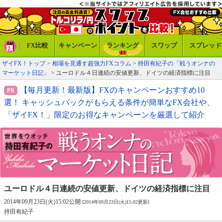
FX比較
キャンペーン
ランキング
スワップ
スプレッド
ザイFX！トップ
>
相場を見通す超強力FXコラム
>
持田有紀子の「戦うオンナの
マーケット日記」
> ユーロドル４日連続の安値更新、ドイツの経済指標に注目
【毎月更新！最新版】FXのキャンペーンおすすめ10
選！ キャッシュバックがもらえる条件が簡単なFX会社や、
「ザイFX！」限定のお得なキャンペーンを厳選して紹介
ユーロドル４日連続の安値更新、
ドイツの経済指標に注目
2014年09月23日(火)15:02公開
[2014年09月23日(火)15:02更新]
持田有紀子