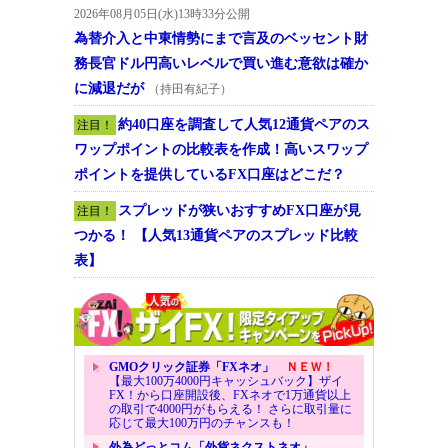
2026年08月05日(水)13時33分公開
為替介入と中東情勢にまで言及のベッセント財
務長官ドル円高いレベルで買い進む意欲は確か
に減退だが
（持田有紀子）
約40口座を調査して人気12通貨ペアのス
注目！
ワップポイントの比較表を作成！高いスワップ
ポイントを提供しているFX口座はどこだ？
スプレッドが狭いおすすめFX口座が見
注目！
つかる！ 【人気13通貨ペアのスプレッド比較
表】
GMOクリック証券「FXネオ」
ＮＥＷ！
【最大100万4000円キャッシュバック】ザイ
FX！から口座開設後、FXネオで1万通貨以上
の取引で4000円がもらえる！ さらに取引量に
応じて最大100万円のチャンスも！
外為どっとコム「外貨ネクストネオ」