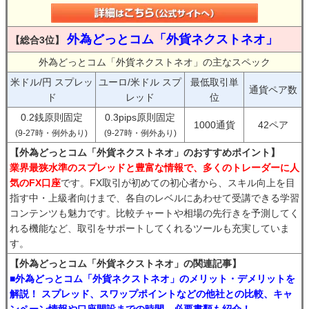
外為どっとコム「外貨ネクストネオ」
【総合3位】
外為どっとコム「外貨ネクストネオ」の主なスペック
米ドル/円 スプレッ
ユーロ/米ドル スプ
最低取引単
通貨ペア数
ド
レッド
位
0.2銭原則固定
0.3pips原則固定
1000通貨
42ペア
(9-27時・例外あり)
(9-27時・例外あり)
【外為どっとコム「外貨ネクストネオ」のおすすめポイント】
業界最狭水準のスプレッドと豊富な情報で、多くのトレーダーに人
気のFX口座
です。FX取引が初めての初心者から、スキル向上を目
指す中・上級者向けまで、各自のレベルにあわせて受講できる学習
コンテンツも魅力です。比較チャートや相場の先行きを予測してく
れる機能など、取引をサポートしてくれるツールも充実していま
す。
【外為どっとコム「外貨ネクストネオ」の関連記事】
■外為どっとコム「外貨ネクストネオ」のメリット・デメリットを
解説！ スプレッド、スワップポイントなどの他社との比較、キャ