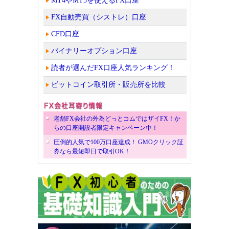
MT4やMT5を使えるFX口座
FX自動売買（シストレ）口座
CFD口座
バイナリーオプション口座
読者が選んだFX口座人気ランキング！
ビットコイン取引所・販売所を比較
老舗FX会社の外為どっとコムではザイFX！か
らの口座開設者限定キャンペーン中！
圧倒的人気で100万口座達成！ GMOクリック証
券なら最短即日で取引OK！