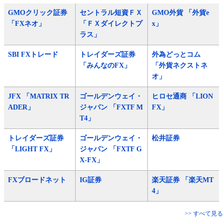
GMOクリック証券
セントラル短資ＦＸ
GMO外貨 「外貨e
「FXネオ」
「ＦＸダイレクトプ
x」
ラス」
SBI FXトレード
トレイダーズ証券
外為どっとコム
「みんなのFX」
「外貨ネクストネ
オ」
JFX 「MATRIX TR
ゴールデンウェイ・
ヒロセ通商 「LION
ADER」
ジャパン 「FXTF M
FX」
T4」
トレイダーズ証券
ゴールデンウェイ・
松井証券
「LIGHT FX」
ジャパン 「FXTF G
X-FX」
FXブロードネット
IG証券
楽天証券 「楽天MT
4」
>> すべて見る