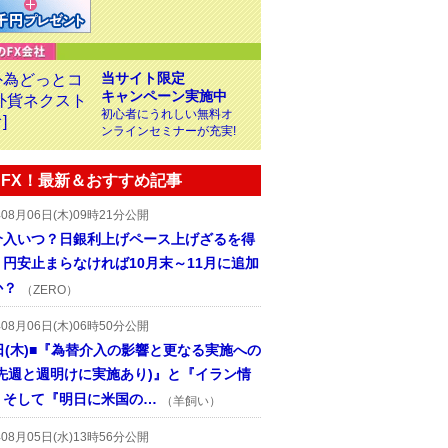
当サイト限定
キャンペーン実施中
初心者にうれしい無料オ
ンラインセミナーが充実!
FX！最新＆おすすめ記事
年08月06日(木)09時21分公開
介入いつ？日銀利上げペース上げざるを得
円安止まらなければ10月末～11月に追加
か？
（ZERO）
年08月06日(木)06時50分公開
日(木)■『為替介入の影響と更なる実施への
(先週と週明けに実施あり)』と『イラン情
、そして『明日に米国の…
（羊飼い）
年08月05日(水)13時56分公開