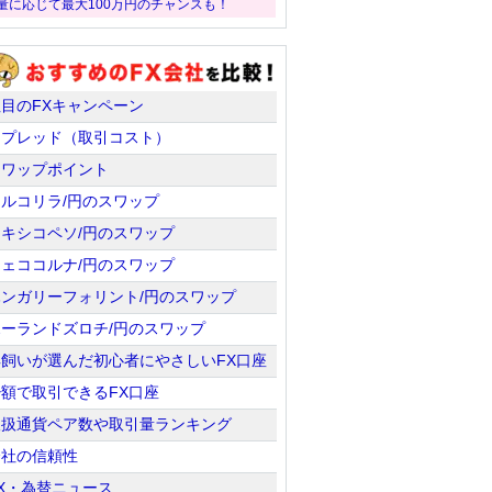
量に応じて最大100万円のチャンスも！
注目のFXキャンペーン
スプレッド（取引コスト）
スワップポイント
トルコリラ/円のスワップ
メキシコペソ/円のスワップ
チェココルナ/円のスワップ
ハンガリーフォリント/円のスワップ
ポーランドズロチ/円のスワップ
羊飼いが選んだ初心者にやさしいFX口座
少額で取引できるFX口座
取扱通貨ペア数や取引量ランキング
会社の信頼性
X・為替ニュース