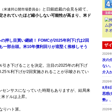
C
と日銀総裁の会見を経て、
（米連邦公開市場委員会）
定されていたほど縮小しない可能性が高まり、米ド
の押し目買い継続！ FOMCが2025年利下げは2回
ザイ
も一部台頭。米10年債利回りが底堅く推移しそう
2026
次の
5％引き下げることを決定。注目の2025年の利下げ
ない。
0.25％利下げが2回実施されることが示唆されてい
介入
2026
8月6
コンセンサスになっていた時期もありますが、結局来
思惑
と米ドルは上昇。
勢』
なりハト派。
2026