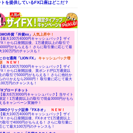
ントを提供しているFX口座はどこだ？
GMO外貨「外貨ex」
人気上昇中！
【最大100万4000円キャッシュバック】ザイ
FX！から口座開設後、1万通貨以上の取引で
4000円がもらえる！ さらに取引量に応じて最
大100万円のチャンスも！
ヒロセ通商「LION FX」
キャッシュバック増
額
ＮＥＷ！
【最大100万7000円キャッシュバック】ザイ
FX！から口座開設後、英ポンド/円1万通貨以
上の取引で5000円がもらえる！ さらに他社か
らのりかえなら2000円！ 取引量に応じて最大
100万円のチャンスも！
FXブロードネット
【最大6万3000円キャッシュバック】当サイト
限定！1万通貨以上の取引で現金3000円がもら
えるキャンペーン実施中！
GMOクリック証券「FXネオ」
ＮＥＷ！
【最大100万4000円キャッシュバック】ザイ
FX！から口座開設後、FXネオで1万通貨以上
の取引で4000円がもらえる！ さらに取引量に
応じて最大100万円のチャンスも！