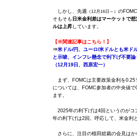
しかし、先週
のFOM
（12月16日～）
そもそも
日米金利差はマーケットで想
ルは上昇
しています。
【※関連記事はこちら！】
⇒
米ドル/円、ユーロ/米ドルとも米ドル
と示唆、インフレ懸念で利下げ不要論
（12月19日、西原宏一）
まず、FOMCは主要政策金利を0.2
については、FOMC参加者の中央値で
ます。
2025年の利下げは4回というのが
年の利下げは2回。呼応して、米金利
さらに、注目の植田総裁の会見はか