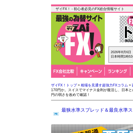
ザイFX！ - 初心者必見のFX総合情報サイト
2026年8月6
日本時間1時53
ザイFX！トップ
>
相場を見通す超強力FXコラム
>
170円か。スイスでマイナス金利が復活し、日本
円の弱さを改めて確認！
最狭水準スプレッド＆最良水準スワ