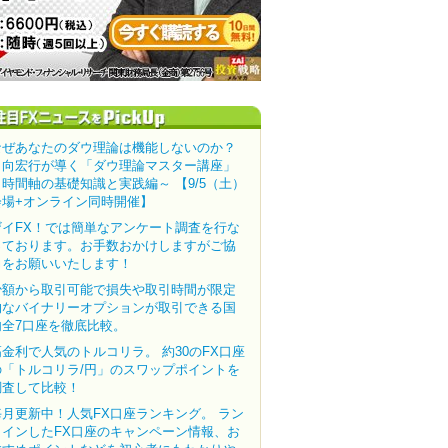
なぜあなたのダウ理論は機能しないのか？
田向宏行が導く「ダウ理論マスター講座」
～時間軸の基礎知識と実践編～ 【9/5（土）
会場+オンライン同時開催】
ザイFX！では簡単なアンケート調査を行な
っております。お手数おかけしますがご協
力をお願いいたします！
少額から取引可能で損失や取引時間が限定
的なバイナリーオプションが取引できる国
内全7口座を徹底比較。
高金利で人気のトルコリラ。 約30のFX口座
の「トルコリラ/円」のスワップポイントを
調査して比較！
毎月更新中！人気FX口座ランキング。 ラン
クインしたFX口座のキャンペーン情報、お