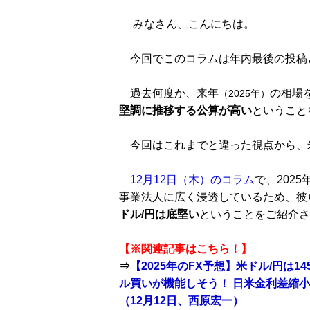
みなさん、こんにちは。
今回でこのコラムは年内最後の投稿
過去何度か、来年
の相場
（2025年）
堅調に推移する公算が高い
ということ
今回はこれまでと違った視点から、米
12月12日（木）のコラム
で、202
事業法人に広く浸透しているため、彼
ドル/円は底堅い
ということをご紹介さ
【※関連記事はこちら！】
⇒
【2025年のFX予想】米ドル/円は
ル買いが機能しそう！ 日米金利差縮
（12月12日、西原宏一）