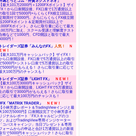
外為どっとコム「外貨ネクストネオ」
【最大101万2000円＋1200FXポイント】ザイ
FX！から口座開設後、FX口座で1万通貨以上
の取引1回で5000円+らくらくFX積立1回以上
定期買付で3000円。さらにらくらくFX積立開
設200FXポイント＆定期買付1回以上で
1000FXポイント。さらに取引量に応じて最大
100万円に加え、スクール受講と理解度テスト
合格などで1000円、CFD開設と取引で最大
4000円！
トレイダーズ証券「みんなのFX」
人気！
Ｎ
ＥＷ！
【最大101万円キャッシュバック】ザイFX！
から口座開設後、FX口座で5万通貨以上の取引
で5000円+シストレ口座で5万通貨以上の取引
で5000円がもらえる！ さらに取引量に応じて
最大100万円のチャンスも！
トレイダーズ証券「LIGHT FX」
ＮＥＷ！
【最大100万3000円キャッシュバック】ザイ
FX！から口座開設後、LIGHT FXで5万通貨以
上の取引で3000円がもらえる！さらに取引量
に応じて最大100万円のチャンスも！
JFX「MATRIX TRADER」
ＮＥＷ！
【小林芳彦レポート＆TradingViewインジと最
大100万5000円】口座開設完了で小林芳彦オ
リジナルレポート「FXスキャルピングのコ
ツ」およびTradingView専用インジケーター
「コバスキャインジ」当日プレゼント＆専用
フォームからの申込と合計1万通貨以上の新規
取引で5000円キャッシュバック！さらに取引