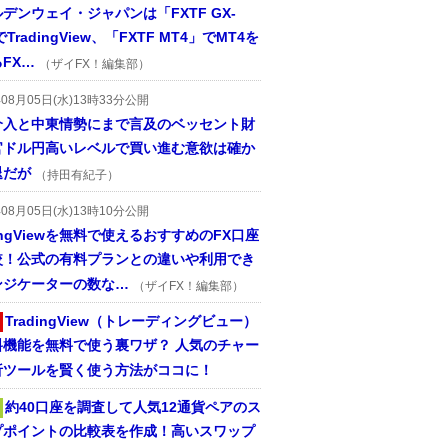
デンウェイ・ジャパンは「FXTF GX-
TradingView、「FXTF MT4」でMT4を
FX…
（ザイFX！編集部）
年08月05日(水)13時33分公開
介入と中東情勢にまで言及のベッセント財
官ドル円高いレベルで買い進む意欲は確か
退だが
（持田有紀子）
年08月05日(水)13時10分公開
dingViewを無料で使えるおすすめのFX口座
較！公式の有料プランとの違いや利用でき
ンジケーターの数な…
（ザイFX！編集部）
TradingView（トレーディングビュー）
料機能を無料で使う裏ワザ？ 人気のチャー
析ツールを賢く使う方法がココに！
約40口座を調査して人気12通貨ペアのス
プポイントの比較表を作成！高いスワップ