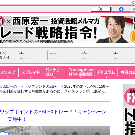
日（木）
--/--
--/--
--/--
--/--
分39秒
--.--
--
--.--
--
--.--
--
--.--
--
西原宏一の「ヘッジファンドの思惑」
> 2025年の米ドル/円は150〜
との金利差が逆転する可能性があるのに、スイスフラン/円は底堅く、
ップポイントのSBI FXトレード！キャンペーン
実施中！