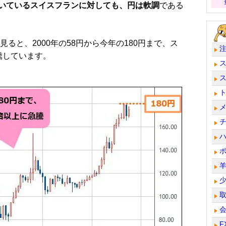
いているスイスフランに対しても、円は軟調
である
ると、2000年の58円から今年の180円まで、ス
騰しています。
F