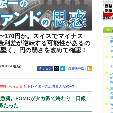
50〜170円か。スイスでマイナス
金利差が逆転する可能性があるの
底堅く、円の弱さを改めて確認！
(木)12:40更新)
シェア
優先登録
000円もらえる！
トレイダーズ証券みんなのFX
まで急騰。FOMCがタカ派で終わり、日銀
派だった