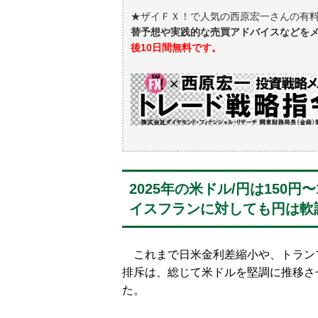
★ザイＦＸ！で人気の西原宏一さんの有
替予想や実践的な売買アドバイスなどを
後10日間無料です。
2025年の米ドル/円は150
イスフランに対しても円は軟
これまで日米金利差縮小や、トラン
排斥は、総じて米ドルを堅調に推移さ
た。