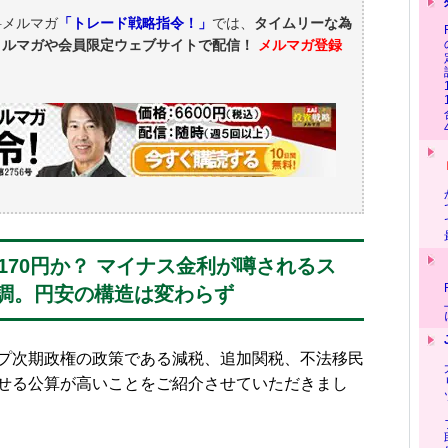
料メルマガ
「トレード戦略指令！」
では、
タイムリーな為
メルマガや会員限定ウェブサイトで配信！
メルマガ登録
円〜170円か？ マイナス金利が噂されるス
調。円安の構造は変わらず
プ次期政権の政策である減税、追加関税、不法移民
せる公算が高いことをご紹介させていただきまし