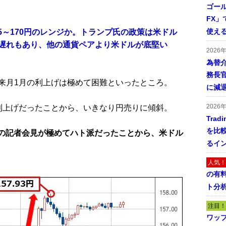
ゴール
FX」で
使える
145～170円のレンジか。トランプ氏の政策は米ドル
遅れもあり、他の通貨ペアより米ドルが底堅い
2026
為替
務長
来月1月の利上げは極めて困難といったところ。
に減
2026
利上げだったことから、いきなり円売りに傾斜。
Tra
を比
裁の記者会見が極めてハト派だったことから、米ドル
るイ
人気！
の有
ト分
注目！
ワッ