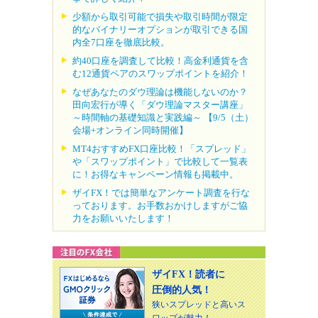
少額から取引可能で損失や取引時間が限定
的なバイナリーオプションが取引できる国
内全7口座を徹底比較。
約40口座を調査して比較！高金利通貨を含
む12通貨ペアのスワップポイントを紹介！
なぜあなたのダウ理論は機能しないのか？
田向宏行が導く「ダウ理論マスター講座」
～時間軸の基礎知識と実践編～ 【9/5（土）
会場+オンライン同時開催】
MT4おすすめFX口座比較！「スプレッド」
や「スワップポイント」で比較して一覧表
に！お得なキャンペーン情報も掲載中。
ザイFX！では簡単なアンケート調査を行な
っております。お手数おかけしますがご協
力をお願いいたします！
ザイFX！読者に
圧倒的人気！
狭いスプレッドと高いス