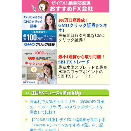
100万口座達成！
GMOクリック証券[FXネ
オ]
最短即日取引可能なGMO
クリック証券！
最小1通貨から取引可能！
SBI FXトレード
最狭水準スプレッド＆最良
水準スワップポイントの
SBI FXトレード！
高金利で人気のトルコリラ。 約30のFX口座
の「トルコリラ/円」のスワップポイントを
調査して比較！
【2026年8月版】ザイFX！編集部が注目する
「FXのキャンペーンおすすめ10選」を、記
事で詳しく紹介！