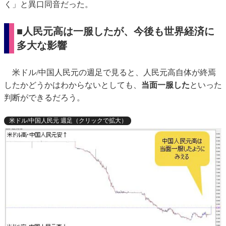
く」と異口同音だった。
■人民元高は一服したが、今後も世界経済に
多大な影響
米ドル/中国人民元の週足で見ると、人民元高自体が終焉
したかどうかはわからないとしても、
当面一服した
といった
判断ができるだろう。
米ドル/中国人民元 週足（クリックで拡大）