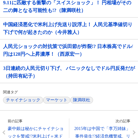
9.11に匹敵する衝撃の「スイスショック」！ 円相場がその
二の舞となる可能性も!?（陳満咲杜）
中国経済悪化で米利上げ先送り説浮上！ 人民元基準値切り
下げで何が起きたのか（今井雅人）
人民元ショックの対抗策で浜田節が炸裂!? 日本株高でドル/
円は128円へ上昇濃厚！（西原宏一）
3日連続の人民元切り下げ、 パニックなしでドル円反発だが
（持田有紀子）
関連タグ
チャイナショック
マーケット
陳満咲杜
前の記事
次の記事
豪中銀は秘かにチャイナショ
2015年は中国で「李万姉妹」
ックを警戒!?米利上げ＝米ド
事件発生!?経済危機警戒、リ