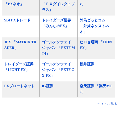
「FXネオ」
「ＦＸダイレクトプ
x」
ラス」
SBI FXトレード
トレイダーズ証券
外為どっとコム
「みんなのFX」
「外貨ネクストネ
オ」
JFX 「MATRIX TR
ゴールデンウェイ・
ヒロセ通商 「LION
ADER」
ジャパン 「FXTF M
FX」
T4」
トレイダーズ証券
ゴールデンウェイ・
松井証券
「LIGHT FX」
ジャパン 「FXTF G
X-FX」
FXブロードネット
IG証券
楽天証券 「楽天MT
4」
>> すべて見る