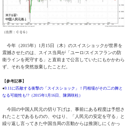
（出所：ＣＱＧ）
今年（2015年）1月15日（木）のスイスショックが世界を
震撼させたのは、スイス当局が「ユーロ/スイスフランの防
衛ラインを死守する」と直前まで公言していたにもかかわら
ず、それを突然放棄したことだ。
【参考記事】
●
9.11に匹敵する衝撃の「スイスショック」！円相場がその二の舞と
なる可能性も!?（2015年1月16日、陳満咲杜）
今回の中国人民元の切り下げは、事前にある程度は予想さ
れたことであるものの、やはり、「人民元の安定を守る」と
繰り返し言ってきた中国当局の言動からは推測しにくかっ