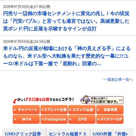
2026年07月10日(金)17:06公開
円売り一辺倒の市場センチメントに変化の兆し！今の状況
は「円安バブル」と言っても過言ではない。高値更新した
英ポンド/円に反落を示唆するサインが点灯
2026年07月03日(金)16:50公開
米ドル/円の反落が相場における「神の見えざる手」による
ものなら、米ドル安へ大転換を果たす歴史的な一幕に!?ユ
ーロ/米ドルは下落一服で「底割れ」回避の…
>>最新記事一覧へ
GMOクリック証券
セントラル短資ＦＸ
GMO外貨 「外貨e