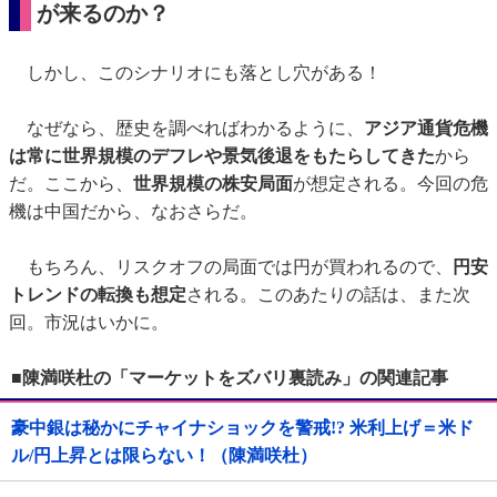
が来るのか？
しかし、このシナリオにも落とし穴がある！
なぜなら、歴史を調べればわかるように、
アジア通貨危機
は常に世界規模のデフレや景気後退をもたらしてきた
から
だ。ここから、
世界規模の株安局面
が想定される。今回の危
機は中国だから、なおさらだ。
もちろん、リスクオフの局面では円が買われるので、
円安
トレンドの転換も想定
される。このあたりの話は、また次
回。市況はいかに。
■陳満咲杜の「マーケットをズバリ裏読み」の関連記事
豪中銀は秘かにチャイナショックを警戒!? 米利上げ＝米ド
ル/円上昇とは限らない！（陳満咲杜）