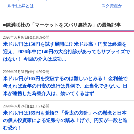
ル/円上昇とは…
スク資産か…
■陳満咲杜の「マーケットをズバリ裏読み」の最新記事
2026年08月07日(金)18:09公開
米ドル/円は150円を試す展開に!? 米ドル高・円安は終焉を
迎え、2026年中に140円の大台打診があってもサプライズで
はない！ 今回の介入は成功…
2026年07月31日(金)14:50公開
米ドル/円が165円を突破するのは難しいとみる！ 金利差で
考えれば近年の円安の進行は異例で、正当化できない。日
米が連携した為替介入は、効いてくるはず
2026年07月24日(金)11:21公開
米ドル/円は165円も覚悟!? 「骨太の方針」への懸念と日本
の個人投資家による逆張りの踏み上げで、円安が一段と進
む恐れ！