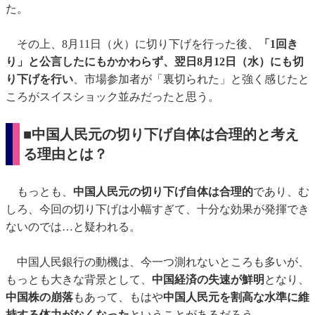
た。
その上、8月11日（火）に切り下げを行った後、
「1回き
り」と公言したにもかかわらず、翌日8月12日（水）にも切
り下げを行い
、市場参加者が「裏切られた」と強く感じたと
ころがスイスショック並みだったと思う。
■中国人民元の切り下げ自体は合理的と考え
る理由とは？
もっとも、
中国人民元の切り下げ自体は合理的
であり、む
しろ、今回の切り下げは小幅すぎて、十分な効果が発揮でき
ないのでは…と疑われる。
中国人民銀行の動機は、今一つ測れないところも多いが、
もっとも大きな背景として、
中国経済の失速が鮮明
となり、
中国株の崩落
もあって、もはや
中国人民元を割高な水準に維
持する体力がなくなった
ということがあるだろう。