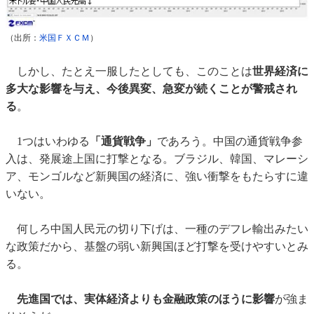
（出所：
米国ＦＸＣＭ
）
しかし、たとえ一服したとしても、このことは
世界経済に
多大な影響を与え、今後異変、急変が続くことが警戒され
る
。
1つはいわゆる
「通貨戦争」
であろう。中国の通貨戦争参
入は、発展途上国に打撃となる。ブラジル、韓国、マレーシ
ア、モンゴルなど新興国の経済に、強い衝撃をもたらすに違
いない。
何しろ中国人民元の切り下げは、一種のデフレ輸出みたい
な政策だから、基盤の弱い新興国ほど打撃を受けやすいとみ
る。
先進国では、実体経済よりも金融政策のほうに影響
が強ま