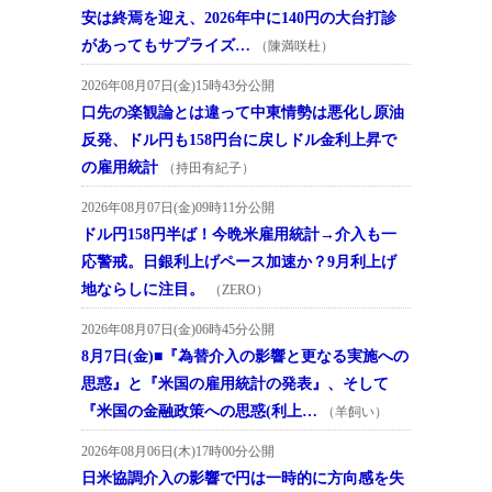
安は終焉を迎え、2026年中に140円の大台打診
があってもサプライズ…
（陳満咲杜）
2026年08月07日(金)15時43分公開
口先の楽観論とは違って中東情勢は悪化し原油
反発、ドル円も158円台に戻しドル金利上昇で
の雇用統計
（持田有紀子）
2026年08月07日(金)09時11分公開
ドル円158円半ば！今晩米雇用統計→介入も一
応警戒。日銀利上げペース加速か？9月利上げ
地ならしに注目。
（ZERO）
2026年08月07日(金)06時45分公開
8月7日(金)■『為替介入の影響と更なる実施への
思惑』と『米国の雇用統計の発表』、そして
『米国の金融政策への思惑(利上…
（羊飼い）
2026年08月06日(木)17時00分公開
日米協調介入の影響で円は一時的に方向感を失