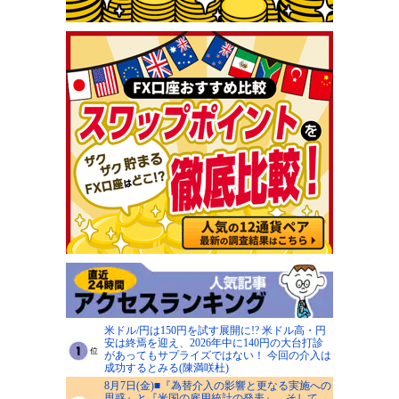
米ドル/円は150円を試す展開に!? 米ドル高・円
安は終焉を迎え、2026年中に140円の大台打診
があってもサプライズではない！ 今回の介入は
成功するとみる(陳満咲杜)
8月7日(金)■『為替介入の影響と更なる実施への
思惑』と『米国の雇用統計の発表』、そして