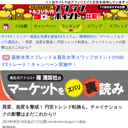
FX比較
キャンペーン
ランキング
スワップ
スプレッド
ザイFX！トップ
>
相場を見通す超強力FXコラム
>
陳満咲杜の「マーケットをズ
バリ裏読み」
> 異変、急変を警戒！ 円安トレンド転換も。チャイナショックの影
響はまだこれから!?
最狭水準スプレッド＆最良水準スワップポイントのSBI
FXトレード！キャンペーン実施中！
異変、急変を警戒！ 円安トレンド転換も。
チャイナショッ
クの影響はまだこれから!?
2015年08月14日(金)17:25公開
[2015年08月14日(金)17:25更新]
陳満咲杜