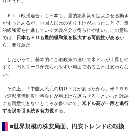
りそうだ。
ＥＵ（欧州連合）も日本も、量的緩和策を拡大させる動き
がずっとあるが、中国人民元の切り下げがあったことで、量
的緩和策を推進していく大義名分が得られやすい。この意味
では、
日本もＥＵも量的緩和策を拡大する可能性がある
か
ら、要注意だ。
したがって、基本的に金融政策の違いで米ドルが上昇しや
すく、円とユーロが売られやすい局面であることは変わらな
い。
その上、「中国人民元の切り下げがあったから、米ＦＲＢ
（連邦準備制度理事会）が利上げを遅らせる」といった論調
にも同意できないところが多いので、
米ドル高が一段と進行
する説を引き続き有力視
する。
■世界規模の株安局面、円安トレンドの転換