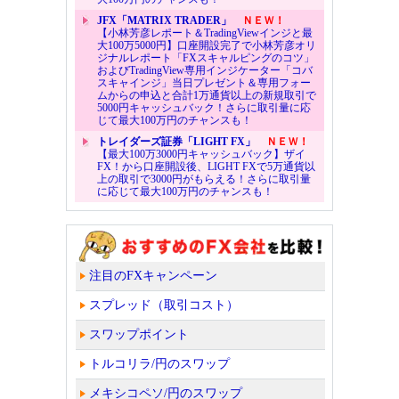
JFX「MATRIX TRADER」
ＮＥＷ！
【小林芳彦レポート＆TradingViewインジと最
大100万5000円】口座開設完了で小林芳彦オリ
ジナルレポート「FXスキャルピングのコツ」
およびTradingView専用インジケーター「コバ
スキャインジ」当日プレゼント＆専用フォー
ムからの申込と合計1万通貨以上の新規取引で
5000円キャッシュバック！さらに取引量に応
じて最大100万円のチャンスも！
トレイダーズ証券「LIGHT FX」
ＮＥＷ！
【最大100万3000円キャッシュバック】ザイ
FX！から口座開設後、LIGHT FXで5万通貨以
上の取引で3000円がもらえる！さらに取引量
に応じて最大100万円のチャンスも！
注目のFXキャンペーン
スプレッド（取引コスト）
スワップポイント
トルコリラ/円のスワップ
メキシコペソ/円のスワップ