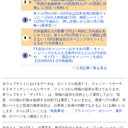
『米国の金融政策への思惑(利上げへの思惑に注
視)』に注目！(羊飼い)
米ドル/円の160～162円台は日米当局の防衛ライ
ンに！ GW介入時安値155円、神田シーリング
152円が下値めど、押し目買いから戻り売り戦
略へ(西原宏一)
日米協調介入の影響で円は一時的に方向感を失
いそうだが、米ドル/円の円安トレンド継続は変
えない！9月日銀会合がターニングポイントと
なるか？(今井雅人)
FX会社のキャンペーンおすすめ10選！ キャッ
シュバックがもらえる条件がかんたんなFX会社
や、「ザイFX！」限定のキャンペーンを紹介
【2026年8月】(FX情報局)
>>人気記事一覧を見る
当ウェブサイトにおけるデータは、セントラル短資ＦＸ、クォンツ・リサーチ、
ＤＺＨフィナンシャルリサーチ、フィスコから情報の提供を受けております。
本ウェブサイト「ザイFX！」は、情報の提供を目的として運営しており、投
資、その他の行動を勧誘する目的では運営しておりません。通貨ペアの選択、売
買レートなど投資の最終決定は、お客様ご自身の判断でなさるようにお願いいた
します。さらに詳しいことは
「免責事項」
、
「プライバシー・ポリシー、著作
権」
のページをご確認ください。
当サイト「ザイFX！」の運営元：株式会社ダイヤモンド・フィナンシャル・リ