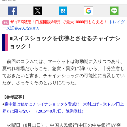
ザイFX限定！口座開設&取引で最大10000円もらえる！
トレイダ
ーズ証券みんなのFX
■スイスショックを彷彿とさせるチャイナシ
ョック！
前回のコラムでは、マーケットは激動期に入りつつあり、
夏枯れ相場だからこそ、急変・異変に弱いから、十分注意し
ておきたいと書き、チャイナショックの可能性に言及してい
たが、さっそくそのとおりになった。
【参考記事】
●
豪中銀は秘かにチャイナショックを警戒!? 米利上げ＝米ドル/円上
昇とは限らない！（2015年8月7日、陳満咲杜）
火曜日（8月11日）、中国人民銀行[中国の中央銀行]が突