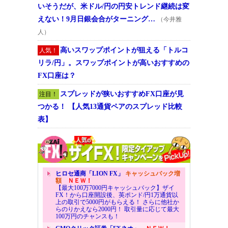
いそうだが、米ドル/円の円安トレンド継続は変
えない！9月日銀会合がターニング…
（今井雅
人）
高いスワップポイントが狙える「トルコ
人気！
リラ/円」。スワップポイントが高いおすすめの
FX口座は？
スプレッドが狭いおすすめFX口座が見
注目！
つかる！ 【人気13通貨ペアのスプレッド比較
表】
ヒロセ通商「LION FX」
キャッシュバック増
額
ＮＥＷ！
【最大100万7000円キャッシュバック】ザイ
FX！から口座開設後、英ポンド/円1万通貨以
上の取引で5000円がもらえる！ さらに他社か
らのりかえなら2000円！ 取引量に応じて最大
100万円のチャンスも！