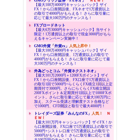
GMOクリック証券「FXネオ」
ＮＥＷ！
【最大100万4000円キャッシュバック】ザイ
FX！から口座開設後、FXネオで1万通貨以上
の取引で4000円がもらえる！ さらに取引量に
応じて最大100万円のチャンスも！
FXブロードネット
【最大6万3000円キャッシュバック】当サイト
限定！1万通貨以上の取引で現金3000円がもら
えるキャンペーン実施中！
GMO外貨「外貨ex」
人気上昇中！
【最大100万4000円キャッシュバック】ザイ
FX！から口座開設後、1万通貨以上の取引で
4000円がもらえる！ さらに取引量に応じて最
大100万円のチャンスも！
外為どっとコム「外貨ネクストネオ」
【最大101万2000円＋1200FXポイント】ザイ
FX！から口座開設後、FX口座で1万通貨以上
の取引1回で5000円+らくらくFX積立1回以上定
期買付で3000円。さらにらくらくFX積立開設
200FXポイント＆定期買付1回以上で1000FXポ
イント。さらに取引量に応じて最大100万円に
加え、スクール受講と理解度テスト合格など
で1000円、CFD開設と取引で最大4000円！
トレイダーズ証券「みんなのFX」
人気！
Ｎ
ＥＷ！
【最大101万円キャッシュバック】ザイFX！か
ら口座開設後、FX口座で5万通貨以上の取引で
5000円+シストレ口座で5万通貨以上の取引で
5000円がもらえる！ さらに取引量に応じて最
大100万円のチャンスも！