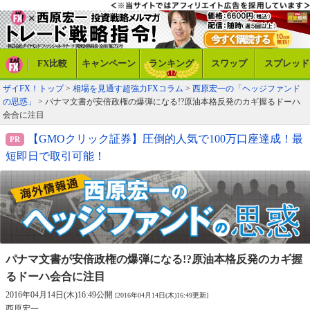
FX比較
キャンペーン
ランキング
スワップ
スプレッド
ザイFX！トップ
>
相場を見通す超強力FXコラム
>
西原宏一の「ヘッジファンド
の思惑」
> パナマ文書が安倍政権の爆弾になる!?原油本格反発のカギ握るドーハ
会合に注目
【GMOクリック証券】圧倒的人気で100万口座達成！最
短即日で取引可能！
パナマ文書が安倍政権の爆弾になる!?
原油本格反発のカギ握
るドーハ会合に注目
2016年04月14日(木)16:49公開
[2016年04月14日(木)16:49更新]
西原宏一