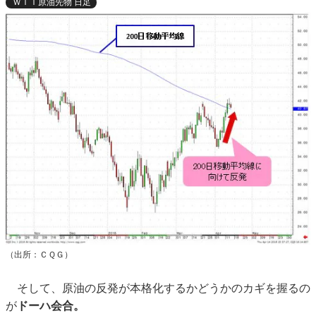
ＷＴＩ原油先物 日足
（出所：ＣＱＧ）
そして、原油の反発が本格化するかどうかのカギを握るの
が
ドーハ会合。