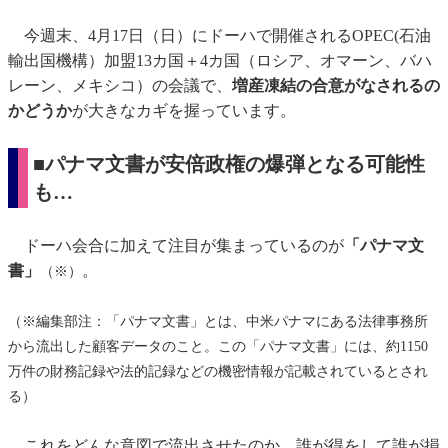
今週末、4月17日（日）にドーハで開催されるOPEC(石油
輸出国機構）加盟13カ国＋4カ国（ロシア、オマーン、バハ
レーン、メキシコ）の会議で、
増産凍結の合意がなされるの
かどうか
が大きなカギを握っています。
■パナマ文書が安倍政権の爆弾となる可能性
も…
ドーハ会合に加えて注目が集まっているのが
「パナマ文
書」
。
（※）
（※編集部注：「パナマ文書」とは、中米パナマにある法律事務所
から流出した顧客データのこと。この「パナマ文書」には、約1150
万件の財務記録や法的記録などの機密情報が記載されているとされ
る）
これをどんな意図で流出させたのか、誰が得をして誰が損