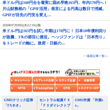
米ドル/円は160円台を着実に固め早晩165円、年内170円へ！
片山財務相の「GPIF活用」発言による円高は数日で消滅。
GPIFが目先の円安を変え…
2026年07月09日(木)12:19公開
米ドル/円は165円を試し中期は170円に！ 日本10年債利回り
が急騰、3％の節目に接近。ヘッジファンドは「日本売り」
をトレードの軸に。政府・日銀の…
>>最新記事一覧へ
GMOクリック証券
セントラル短資ＦＸ
GMO外貨 「外貨e
「FXネオ」
「ＦＸダイレクトプ
x」