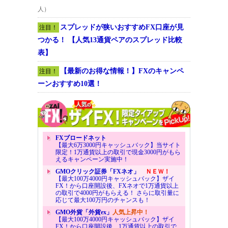
人）
スプレッドが狭いおすすめFX口座が見
注目！
つかる！ 【人気13通貨ペアのスプレッド比較
表】
【最新のお得な情報！】FXのキャンペ
注目！
ーンおすすめ10選！
FXブロードネット
【最大6万3000円キャッシュバック】当サイト
限定！1万通貨以上の取引で現金3000円がもら
えるキャンペーン実施中！
GMOクリック証券「FXネオ」
ＮＥＷ！
【最大100万4000円キャッシュバック】ザイ
FX！から口座開設後、FXネオで1万通貨以上
の取引で4000円がもらえる！ さらに取引量に
応じて最大100万円のチャンスも！
GMO外貨「外貨ex」
人気上昇中！
【最大100万4000円キャッシュバック】ザイ
FX！から口座開設後、1万通貨以上の取引で