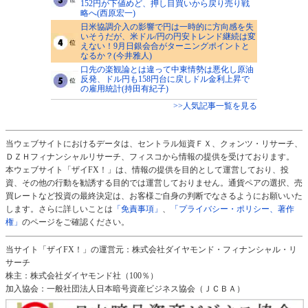
152円が下値めど、押し目買いから戻り売り戦
略へ(西原宏一)
日米協調介入の影響で円は一時的に方向感を失
いそうだが、米ドル/円の円安トレンド継続は変
えない！9月日銀会合がターニングポイントと
なるか？(今井雅人)
口先の楽観論とは違って中東情勢は悪化し原油
反発、ドル円も158円台に戻しドル金利上昇で
の雇用統計(持田有紀子)
>>人気記事一覧を見る
当ウェブサイトにおけるデータは、セントラル短資ＦＸ、クォンツ・リサーチ、
ＤＺＨフィナンシャルリサーチ、フィスコから情報の提供を受けております。
本ウェブサイト「ザイFX！」は、情報の提供を目的として運営しており、投
資、その他の行動を勧誘する目的では運営しておりません。通貨ペアの選択、売
買レートなど投資の最終決定は、お客様ご自身の判断でなさるようにお願いいた
します。さらに詳しいことは
「免責事項」
、
「プライバシー・ポリシー、著作
権」
のページをご確認ください。
当サイト「ザイFX！」の運営元：株式会社ダイヤモンド・フィナンシャル・リ
サーチ
株主：株式会社ダイヤモンド社（100％）
加入協会：一般社団法人日本暗号資産ビジネス協会（ＪＣＢＡ）