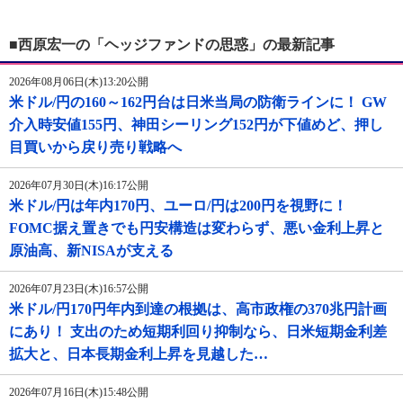
■西原宏一の「ヘッジファンドの思惑」の最新記事
2026年08月06日(木)13:20公開
米ドル/円の160～162円台は日米当局の防衛ラインに！ GW
介入時安値155円、神田シーリング152円が下値めど、押し
目買いから戻り売り戦略へ
2026年07月30日(木)16:17公開
米ドル/円は年内170円、ユーロ/円は200円を視野に！
FOMC据え置きでも円安構造は変わらず、悪い金利上昇と
原油高、新NISAが支える
2026年07月23日(木)16:57公開
米ドル/円170円年内到達の根拠は、高市政権の370兆円計画
にあり！ 支出のため短期利回り抑制なら、日米短期金利差
拡大と、日本長期金利上昇を見越した…
2026年07月16日(木)15:48公開