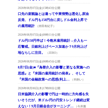
2026年08月07日(金)15時43分公開
口先の楽観論とは違って中東情勢は悪化し原油
反発、ドル円も158円台に戻しドル金利上昇で
の雇用統計
（持田有紀子）
2026年08月07日(金)09時11分公開
ドル円158円半ば！今晩米雇用統計→介入も一
応警戒。日銀利上げペース加速か？9月利上げ
地ならしに注目。
（ZERO）
2026年08月07日(金)06時45分公開
8月7日(金)■『為替介入の影響と更なる実施への
思惑』と『米国の雇用統計の発表』、そして
『米国の金融政策への思惑(利上…
（羊飼い）
2026年08月06日(木)17時00分公開
日米協調介入の影響で円は一時的に方向感を失
いそうだが、米ドル/円の円安トレンド継続は変
えない！9月日銀会合がターニング…
（今井雅