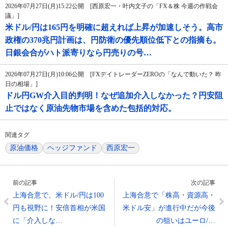
2026年07月27日(月)15:22公開 [西原宏一・叶内文子の「FX＆株 今週の作戦会
議」]
米ドル/円は165円を明確に超えれば上昇が加速しそう。高市
政権の370兆円計画は、円防衛の優先順位低下との指摘も。
日銀会合がハト派寄りなら円売りの号…
2026年07月27日(月)10:06公開 [FXデイトレーダーZEROの「なんで動いた？ 昨
日の相場」]
ドル円GW介入目的判明！なぜ追加介入しなかった？円安阻
止ではなく原油先物市場を含めた包括的対応。
関連タグ
原油価格
ヘッジファンド
西原宏一
前の記事
次の記事
上海合意で、米ドル/円は100
上海合意で「株高・資源高・
円も視野に！安倍首相が米国
米ドル安」が進行中だが今後
に「介入しな…
の狙いはユーロ/…