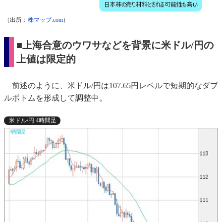
（出所：
株マップ.com
）
■上海合意のウワサなどを背景に米ドル/円の
上値は限定的
前述のように、米ドル/円は107.65円レベルで短期的なダブ
ルボトムを形成して調整中。
米ドル/円 4時間足