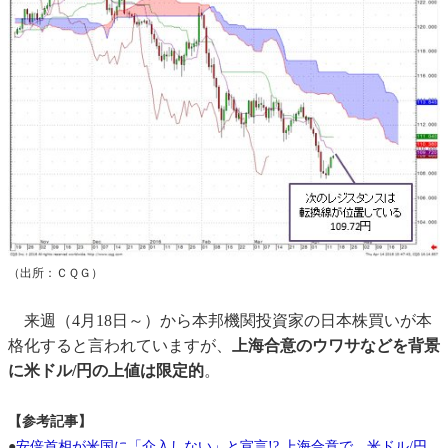
（出所：ＣＱＧ）
来週（4月18日～）から本邦機関投資家の日本株買いが本
格化すると言われていますが、
上海合意のウワサなどを背景
に米ドル/円の上値は限定的
。
【参考記事】
●
安倍首相が米国に「介入しない」と宣言!? 上海合意で、米ドル/円