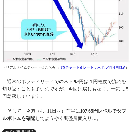
（リアルタイムチャートはこちら →
FXチャート＆レート：米ドル/円 4時間足
）
通常のボラティリティでの米ドル/円は４円程度で流れを
切り返すことも多いのですが、今回は戻しもなく、一気に５
円急落しています。
そして、今週（4月11日～）前半に
107.65円レベルでダブ
ルボトムを確認
してようやく調整局面入り…。
米ドル/円 4時間足