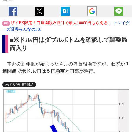
ザイFX限定！口座開設&取引で最大10000円もらえる！
トレイダ
ーズ証券みんなのFX
■米ドル/円はダブルボトムを確認して調整局
面入り
本邦の新年度が始まった４月の為替相場ですが、
わずか１
週間超で米ドル/円は５円急落
と円高が進行。
米ドル/円 4時間足