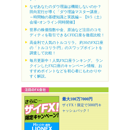
なぜあなたのダウ理論は機能しないのか？
田向宏行が導く「ダウ理論マスター講座」
～時間軸の基礎知識と実践編～ 【9/5（土）
会場+オンライン同時開催】
世界の株価指数や金、原油など注目のコモ
ディティを取引できるCFD口座を徹底比較！
高金利で人気のトルコリラ。 約30のFX口座
の「トルコリラ/円」のスワップポイントを
調査して比較！
毎月更新中！人気FX口座ランキング。 ラン
クインしたFX口座のキャンペーン情報、お
すすめポイントなどを初心者にもわかりや
すく解説。
最大100万7000円
ザイFX！限定で5000円キ
ャッシュバック！