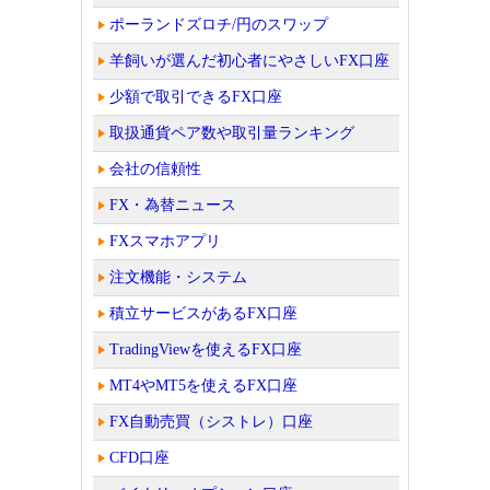
ポーランドズロチ/円のスワップ
羊飼いが選んだ初心者にやさしいFX口座
少額で取引できるFX口座
取扱通貨ペア数や取引量ランキング
会社の信頼性
FX・為替ニュース
FXスマホアプリ
注文機能・システム
積立サービスがあるFX口座
TradingViewを使えるFX口座
MT4やMT5を使えるFX口座
FX自動売買（シストレ）口座
CFD口座