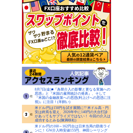
8月7日(金)■『為替介入の影響と更なる実施への
思惑』と『米国の雇用統計の発表』、そして
『米国の金融政策への思惑(利上げへの思惑に注
視)』に注目！(羊飼い)
米ドル/円は150円を試す展開に!? 米ドル高・円
安は終焉を迎え、2026年中に140円の大台打診
があってもサプライズではない！ 今回の介入は
成功するとみる(陳満咲杜)
米ドル/円の160～162円台は日米当局の防衛ライ
ンに！ GW介入時安値155円、神田シーリング