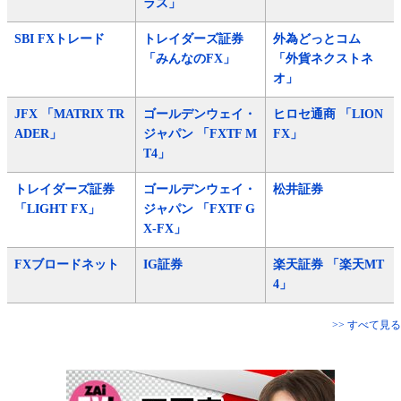
ラス」
SBI FXトレード
トレイダーズ証券
外為どっとコム
「みんなのFX」
「外貨ネクストネ
オ」
JFX 「MATRIX TR
ゴールデンウェイ・
ヒロセ通商 「LION
ADER」
ジャパン 「FXTF M
FX」
T4」
トレイダーズ証券
ゴールデンウェイ・
松井証券
「LIGHT FX」
ジャパン 「FXTF G
X-FX」
FXブロードネット
IG証券
楽天証券 「楽天MT
4」
>> すべて見る