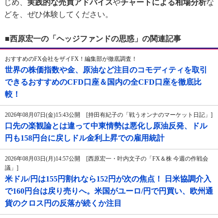
じめ、
実践的な売買アドバイス
や
チャートによる相場分析
な
どを、ぜひ体験してください。
■西原宏一の「ヘッジファンドの思惑」の関連記事
おすすめのFX会社をザイFX！編集部が徹底調査！
世界の株価指数や金、原油など注目のコモディティを取引
できるおすすめのCFD口座＆国内の全CFD口座を徹底比
較！
2026年08月07日(金)15:43公開 [持田有紀子の「戦うオンナのマーケット日記」]
口先の楽観論とは違って中東情勢は悪化し原油反発、ドル
円も158円台に戻しドル金利上昇での雇用統計
2026年08月03日(月)14:57公開 [西原宏一・叶内文子の「FX＆株 今週の作戦会
議」]
米ドル/円は155円割れなら152円が次の焦点！ 日米協調介入
で160円台は戻り売りへ。米国がユーロ/円で円買い、欧州通
貨のクロス円の反落が続くか注目