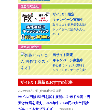
ザイFX！限定
キャンペーン実施中
取引コスト業界最安水準!
トレイダーズ証券みんな
のFX
当サイト限定
キャンペーン実施中
初心者にうれしい無料オ
ンラインセミナーが充実!
ザイFX！最新＆おすすめ記事
2026年08月07日(金)18時09分公開
米ドル/円は150円を試す展開に!? 米ドル高・円
安は終焉を迎え、2026年中に140円の大台打診
があってもサプライズ…
（陳満咲杜）