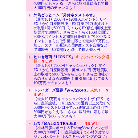
4000円がもらえる！ さらに取引量に応じて最
大100万円のチャンスも！
外為どっとコム「外貨ネクストネオ」
【最大101万2000円＋1200FXポイント】ザイ
FX！から口座開設後、FX口座で1万通貨以上
の取引1回で5000円+らくらくFX積立1回以上定
期買付で3000円。さらにらくらくFX積立開設
200FXポイント＆定期買付1回以上で1000FXポ
イント。さらに取引量に応じて最大100万円に
加え、スクール受講と理解度テスト合格など
で1000円、CFD開設と取引で最大4000円！
ヒロセ通商「LION FX」
キャッシュバック増
額
ＮＥＷ！
【最大100万7000円キャッシュバック】ザイ
FX！から口座開設後、英ポンド/円1万通貨以
上の取引で5000円がもらえる！ さらに他社か
らのりかえなら2000円！ 取引量に応じて最大
100万円のチャンスも！
トレイダーズ証券「みんなのFX」
人気！
Ｎ
ＥＷ！
【最大101万円キャッシュバック】ザイFX！か
ら口座開設後、FX口座で5万通貨以上の取引で
5000円+シストレ口座で5万通貨以上の取引で
5000円がもらえる！ さらに取引量に応じて最
大100万円のチャンスも！
JFX「MATRIX TRADER」
ＮＥＷ！
【小林芳彦レポート＆TradingViewインジと最
大100万5000円】口座開設完了で小林芳彦オリ
ジナルレポート「FXスキャルピングのコツ」