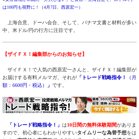
は100円も視野に！（4月7日、西原宏一）
上海合意、ドーハ会合、そして、パナマ文書と材料が多い
中、米ドル/円の行方に注目です。
【ザイＦＸ！編集部からのお知らせ】
ザイＦＸ！で人気の西原宏一さんと、ザイＦＸ！編集部が
お届けする有料メルマガ、それが
「トレード戦略指令！
（月
額：6600円・税込）
」
です。
「トレード戦略指令！」
は
10日間の無料体験期間
がありま
すので、初心者にもわかりやすい
タイムリーな為替予想
をは