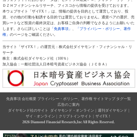
ＤＺＨフィナンシャルリサーチ、フィスコから情報の提供を受けております。
本ウェブサイト「ザイFX！」は、情報の提供を目的として運営しており、投
資、その他の行動を勧誘する目的では運営しておりません。通貨ペアの選択、売
買レートなど投資の最終決定は、お客様ご自身の判断でなさるようにお願いいた
します。さらに詳しいことは
「免責事項」
、
「プライバシー・ポリシー、著作
権」
のページをご確認ください。
当サイト「ザイFX！」の運営元：株式会社ダイヤモンド・フィナンシャル・リ
サーチ
株主：株式会社ダイヤモンド社（100％）
加入協会：一般社団法人日本暗号資産ビジネス協会（ＪＣＢＡ）
免責事項
会社概要
プライバシー・ポリシー、著作権
サイトマップ
タグ一覧
広告のご案内
ダイヤモンド社のサイト
ダイヤモンド・オンライン
|
週刊ダイヤモンド
|
ザイ・オンライン
|
クリプトインサイト
|
ザイFX！
2026 Diamond Financial Research,Inc All Rights Reserved.