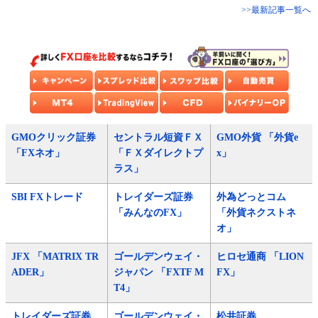
>>最新記事一覧へ
GMOクリック証券
セントラル短資ＦＸ
GMO外貨 「外貨e
「FXネオ」
「ＦＸダイレクトプ
x」
ラス」
SBI FXトレード
トレイダーズ証券
外為どっとコム
「みんなのFX」
「外貨ネクストネ
オ」
JFX 「MATRIX TR
ゴールデンウェイ・
ヒロセ通商 「LION
ADER」
ジャパン 「FXTF M
FX」
T4」
トレイダーズ証券
ゴールデンウェイ・
松井証券