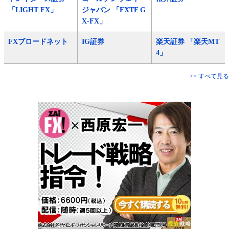
「LIGHT FX」
ジャパン 「FXTF G
X-FX」
FXブロードネット
IG証券
楽天証券 「楽天MT
4」
>> すべて見る