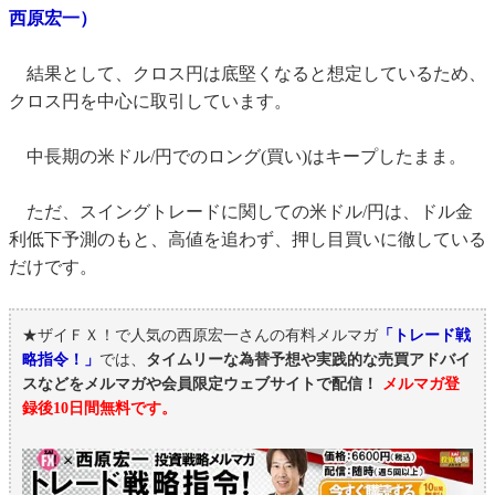
西原宏一）
結果として、クロス円は底堅くなると想定しているため、
クロス円を中心に取引しています。
中長期の米ドル/円でのロング(買い)はキープしたまま。
ただ、スイングトレードに関しての米ドル/円は、ドル金
利低下予測のもと、高値を追わず、押し目買いに徹している
だけです。
★ザイＦＸ！で人気の西原宏一さんの有料メルマガ
「トレード戦
略指令！」
では、
タイムリーな為替予想や実践的な売買アドバイ
スなどをメルマガや会員限定ウェブサイトで配信！
メルマガ登
録後10日間無料です。