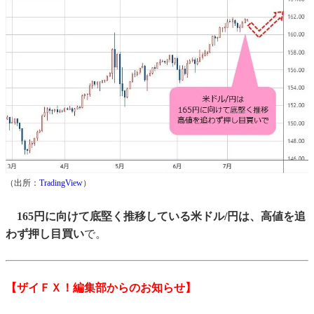
（出所：
TradingView
）
165円に向けて底堅く推移している米ドル/円は、高値を追
わず押し目買い
で。
【ザイＦＸ！編集部からのお知らせ】