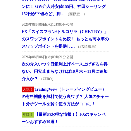
ンに！ GW介入時安値155円、神田シーリング
152円が下値めど、押…
（西原宏一）
2026年08月06日(木)12時00分公開
FX「スイスフラン/トルコリラ（CHF/TRY）」
のスワップポイントを比較！ もっとも高水準の
スワップポイントを提供し…
（FX情報局）
2026年08月06日(木)09時21分公開
次の介入いつ？日銀利上げペース上げざるを得
ない。円安止まらなければ10月末～11月に追加
介入か？
（ZERO）
TradingView（トレーディングビュー）
人気！
の有料機能を無料で使う裏ワザ？ 人気のチャー
ト分析ツールを賢く使う方法がココに！
【最新のお得な情報！】FXのキャンペ
注目！
ーンおすすめ10選！