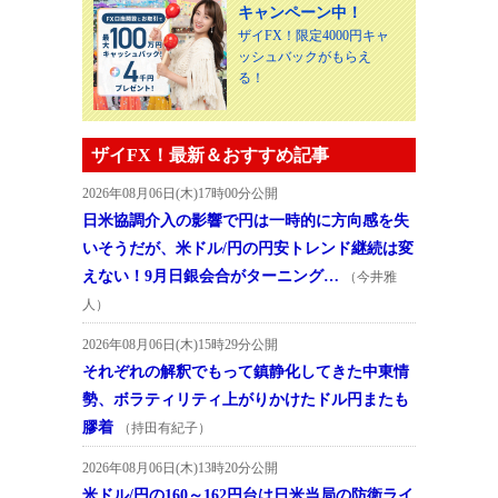
キャンペーン中！
ザイFX！限定4000円キャ
ッシュバックがもらえ
る！
ザイFX！最新＆おすすめ記事
2026年08月06日(木)17時00分公開
日米協調介入の影響で円は一時的に方向感を失
いそうだが、米ドル/円の円安トレンド継続は変
えない！9月日銀会合がターニング…
（今井雅
人）
2026年08月06日(木)15時29分公開
それぞれの解釈でもって鎮静化してきた中東情
勢、ボラティリティ上がりかけたドル円またも
膠着
（持田有紀子）
2026年08月06日(木)13時20分公開
米ドル/円の160～162円台は日米当局の防衛ライ