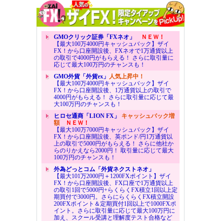
GMOクリック証券「FXネオ」
ＮＥＷ！
【最大100万4000円キャッシュバック】ザイ
FX！から口座開設後、FXネオで1万通貨以上
の取引で4000円がもらえる！ さらに取引量に
応じて最大100万円のチャンスも！
GMO外貨「外貨ex」
人気上昇中！
【最大100万4000円キャッシュバック】ザイ
FX！から口座開設後、1万通貨以上の取引で
4000円がもらえる！ さらに取引量に応じて最
大100万円のチャンスも！
ヒロセ通商「LION FX」
キャッシュバック増
額
ＮＥＷ！
【最大100万7000円キャッシュバック】ザイ
FX！から口座開設後、英ポンド/円1万通貨以
上の取引で5000円がもらえる！ さらに他社か
らのりかえなら2000円！ 取引量に応じて最大
100万円のチャンスも！
外為どっとコム「外貨ネクストネオ」
【最大101万2000円＋1200FXポイント】ザイ
FX！から口座開設後、FX口座で1万通貨以上
の取引1回で5000円+らくらくFX積立1回以上定
期買付で3000円。さらにらくらくFX積立開設
200FXポイント＆定期買付1回以上で1000FXポ
イント。さらに取引量に応じて最大100万円に
加え、スクール受講と理解度テスト合格など