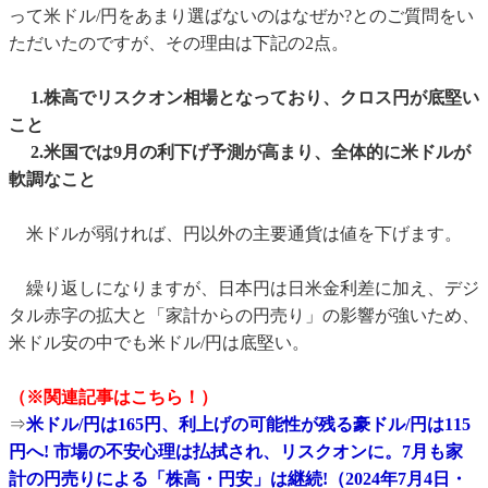
って米ドル/円をあまり選ばないのはなぜか?とのご質問をい
ただいたのですが、その理由は下記の2点。
1.株高でリスクオン相場となっており、クロス円が底堅い
こと
2.米国では9月の利下げ予測が高まり、全体的に米ドルが
軟調なこと
米ドルが弱ければ、円以外の主要通貨は値を下げます。
繰り返しになりますが、日本円は日米金利差に加え、デジ
タル赤字の拡大と「家計からの円売り」の影響が強いため、
米ドル安の中でも米ドル/円は底堅い。
（※関連記事はこちら！）
⇒
米ドル/円は165円、利上げの可能性が残る豪ドル/円は115
円へ! 市場の不安心理は払拭され、リスクオンに。7月も家
計の円売りによる「株高・円安」は継続!（2024年7月4日・