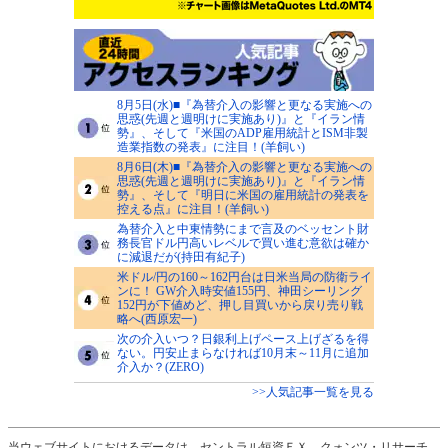
8月5日(水)■『為替介入の影響と更なる実施への
思惑(先週と週明けに実施あり)』と『イラン情
勢』、そして『米国のADP雇用統計とISM非製
造業指数の発表』に注目！(羊飼い)
8月6日(木)■『為替介入の影響と更なる実施への
思惑(先週と週明けに実施あり)』と『イラン情
勢』、そして『明日に米国の雇用統計の発表を
控える点』に注目！(羊飼い)
為替介入と中東情勢にまで言及のベッセント財
務長官ドル円高いレベルで買い進む意欲は確か
に減退だが(持田有紀子)
米ドル/円の160～162円台は日米当局の防衛ライ
ンに！ GW介入時安値155円、神田シーリング
152円が下値めど、押し目買いから戻り売り戦
略へ(西原宏一)
次の介入いつ？日銀利上げペース上げざるを得
ない。円安止まらなければ10月末～11月に追加
介入か？(ZERO)
>>人気記事一覧を見る
当ウェブサイトにおけるデータは、セントラル短資ＦＸ、クォンツ・リサーチ、