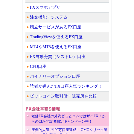
FXスマホアプリ
注文機能・システム
積立サービスがあるFX口座
TradingViewを使えるFX口座
MT4やMT5を使えるFX口座
FX自動売買（シストレ）口座
CFD口座
バイナリーオプション口座
読者が選んだFX口座人気ランキング！
ビットコイン取引所・販売所を比較
老舗FX会社の外為どっとコムではザイFX！か
らの口座開設者限定キャンペーン中！
圧倒的人気で100万口座達成！ GMOクリック証