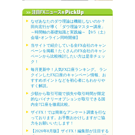
なぜあなたのダウ理論は機能しないのか？
田向宏行が導く「ダウ理論マスター講座」
～時間軸の基礎知識と実践編～ 【9/5（土）
会場+オンライン同時開催】
当サイトで紹介している全FX会社のキャン
ペーンを掲載！たくさんのFX会社のキャン
ペーンから比較検討したい方は是非チェッ
ク！
毎月更新中！人気FX口座ランキング。 ラン
クインしたFX口座のキャンペーン情報、お
すすめポイントなどを初心者にもわかりや
すく解説。
少額から取引可能で損失や取引時間が限定
的なバイナリーオプションが取引できる国
内全7口座を徹底比較。
ザイFX！では簡単なアンケート調査を行な
っております。お手数おかけしますがご協
力をお願いいたします！
【2026年8月版】ザイFX！編集部が注目する