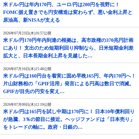
米ドル/円は年内170円、ユーロ/円は200円を視野に！
FOMC据え置きでも円安構造は変わらず、悪い金利上昇と
原油高、新NISAが支える
2026年07月23日(木)16:57公開
米ドル/円170円年内到達の根拠は、高市政権の370兆円計画
にあり！ 支出のため短期利回り抑制なら、日米短期金利差
拡大と、日本長期金利上昇を見越した…
2026年07月16日(木)15:48公開
米ドル/円は160円台を着実に固め早晩165円、年内170円へ！
片山財務相の「GPIF活用」発言による円高は数日で消滅。
GPIFが目先の円安を変え…
2026年07月09日(木)12:19公開
米ドル/円は165円を試し中期は170円に！ 日本10年債利回り
が急騰、3％の節目に接近。ヘッジファンドは「日本売り」
をトレードの軸に。政府・日銀の…