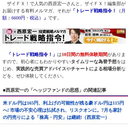
ザイＦＸ！で人気の西原宏一さんと、ザイＦＸ！編集部が
お届けする有料メルマガ、それが
「トレード戦略指令！
（月
額：6600円・税込）
」
です。
「トレード戦略指令！」
は
10日間の無料体験期間
がありま
すので、初心者にもわかりやすい
タイムリーな為替予想
をは
じめ、
実践的な売買アドバイス
や
チャートによる相場分析
な
どを、ぜひ体験してください。
■西原宏一の「ヘッジファンドの思惑」の関連記事
米ドル/円は165円、利上げの可能性が残る豪ドル/円は115円
へ! 市場の不安心理は払拭され、リスクオンに。7月も家計
の円売りによる「株高・円安」は継続!（西原宏一）