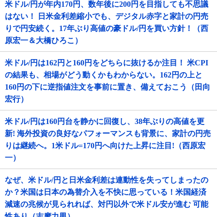
米ドル/円が年内170円、数年後に200円を目指しても不思議
はない！ 日米金利差縮小でも、デジタル赤字と家計の円売
りで円安続く。17年ぶり高値の豪ドル/円を買い方針！（西
原宏一＆大橋ひろこ）
米ドル/円は162円と160円をどちらに抜けるか注目！ 米CPI
の結果も、相場がどう動くかもわからない。162円の上と
160円の下に逆指値注文を事前に置き、備えておこう（田向
宏行）
米ドル/円は160円台を静かに回復し、38年ぶりの高値を更
新! 海外投資の良好なパフォーマンスも背景に、家計の円売
りは継続へ。1米ドル=170円へ向けた上昇に注目!（西原宏
一）
なぜ、米ドル/円と日米金利差は連動性を失ってしまったの
か？米国は日本の為替介入を不快に思っている！米国経済
減速の兆候が見られれば、対円以外で米ドル安が進む 可能
性あり（志摩力男）