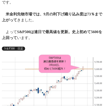
です。
米金利先物市場では、9月の利下げ織り込み度は73％まで
上がって
きました。
よって
S&P500は連日で最高値を更新。史上初めて5600を
上回って
います。
S＆P500 日足