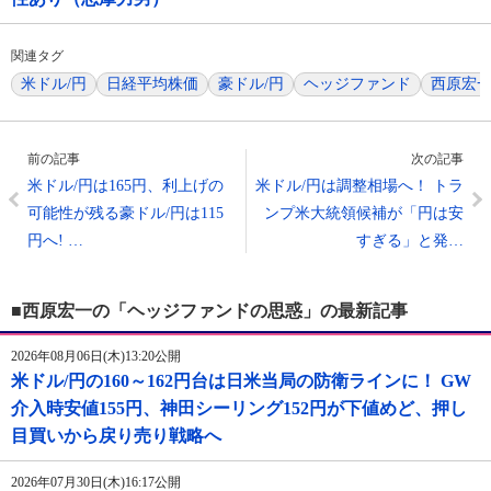
関連タグ
米ドル/円
日経平均株価
豪ドル/円
ヘッジファンド
西原宏
前の記事
次の記事
米ドル/円は165円、利上げの
米ドル/円は調整相場へ！ トラ
可能性が残る豪ドル/円は115
ンプ米大統領候補が「円は安
円へ! …
すぎる」と発…
■西原宏一の「ヘッジファンドの思惑」の最新記事
2026年08月06日(木)13:20公開
米ドル/円の160～162円台は日米当局の防衛ラインに！ GW
介入時安値155円、神田シーリング152円が下値めど、押し
目買いから戻り売り戦略へ
2026年07月30日(木)16:17公開