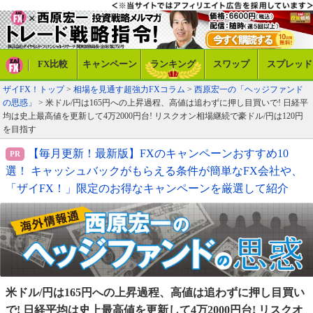
FX比較
キャンペーン
ランキング
スワップ
スプレッド
ザイFX！トップ
>
相場を見通す超強力FXコラム
>
西原宏一の「ヘッジファンド
の思惑」
> 米ドル/円は165円への上昇過程、高値は追わずに押し目買いで! 日経平
均は史上最高値を更新して4万2000円台! リスクオン相場継続で豪ドル/円は120円
を目指す
【毎月更新！最新版】FXのキャンペーンおすすめ10
選！ キャッシュバックがもらえる条件が簡単なFX会社や、
「ザイFX！」限定のお得なキャンペーンを厳選して紹介
米ドル/円は165円への上昇過程、高値は追わずに押し目
買い
で! 日経平均は史上最高値を更新して4万2000円
台! リスクオ