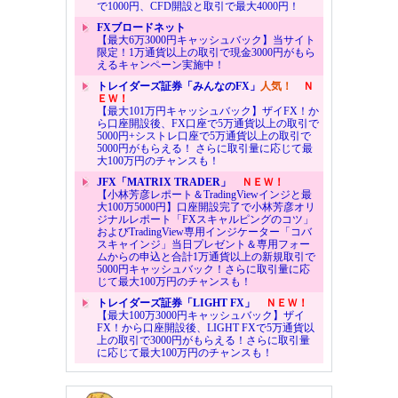
で1000円、CFD開設と取引で最大4000円！
FXブロードネット
【最大6万3000円キャッシュバック】当サイト
限定！1万通貨以上の取引で現金3000円がもら
えるキャンペーン実施中！
トレイダーズ証券「みんなのFX」
人気！
Ｎ
ＥＷ！
【最大101万円キャッシュバック】ザイFX！か
ら口座開設後、FX口座で5万通貨以上の取引で
5000円+シストレ口座で5万通貨以上の取引で
5000円がもらえる！ さらに取引量に応じて最
大100万円のチャンスも！
JFX「MATRIX TRADER」
ＮＥＷ！
【小林芳彦レポート＆TradingViewインジと最
大100万5000円】口座開設完了で小林芳彦オリ
ジナルレポート「FXスキャルピングのコツ」
およびTradingView専用インジケーター「コバ
スキャインジ」当日プレゼント＆専用フォー
ムからの申込と合計1万通貨以上の新規取引で
5000円キャッシュバック！さらに取引量に応
じて最大100万円のチャンスも！
トレイダーズ証券「LIGHT FX」
ＮＥＷ！
【最大100万3000円キャッシュバック】ザイ
FX！から口座開設後、LIGHT FXで5万通貨以
上の取引で3000円がもらえる！さらに取引量
に応じて最大100万円のチャンスも！