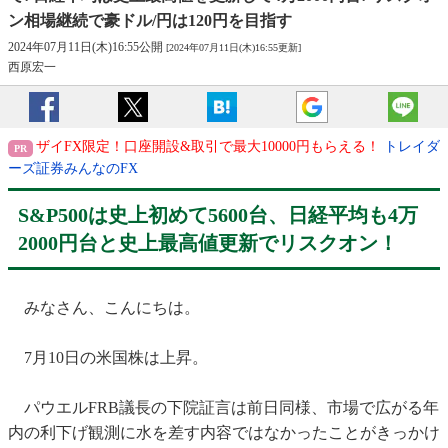
ン相場継続で豪ドル/円は120円を目指す
2024年07月11日(木)16:55公開
[2024年07月11日(木)16:55更新]
西原宏一
ザイFX限定！口座開設&取引で最大10000円もらえる！
トレイダ
ーズ証券みんなのFX
S&P500は史上初めて5600台、日経平均も4万
2000円台と史上最高値更新でリスクオン！
みなさん、こんにちは。
7月10日の米国株は上昇。
パウエルFRB議長の下院証言は前日同様、市場で広がる年
内の利下げ観測に水を差す内容ではなかったことがきっかけ