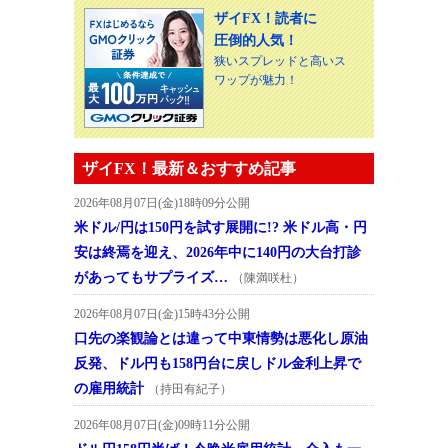
ザイFX！読者に
圧倒的人気！
狭いスプレッドと高いス
ワップが魅力！
ザイFX！最新＆おすすめ記事
2026年08月07日(金)18時09分公開
米ドル/円は150円を試す展開に!? 米ドル高・円
安は終焉を迎え、2026年中に140円の大台打診
があってもサプライズ…
（陳満咲杜）
2026年08月07日(金)15時43分公開
口先の楽観論とは違って中東情勢は悪化し原油
反発、ドル円も158円台に戻しドル金利上昇で
の雇用統計
（持田有紀子）
2026年08月07日(金)09時11分公開