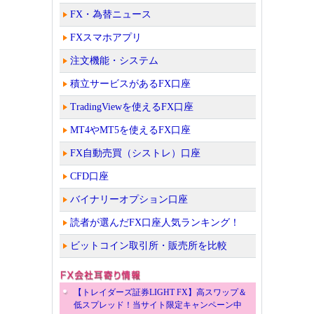
FX・為替ニュース
FXスマホアプリ
注文機能・システム
積立サービスがあるFX口座
TradingViewを使えるFX口座
MT4やMT5を使えるFX口座
FX自動売買（シストレ）口座
CFD口座
バイナリーオプション口座
読者が選んだFX口座人気ランキング！
ビットコイン取引所・販売所を比較
【トレイダーズ証券LIGHT FX】高スワップ＆
低スプレッド！当サイト限定キャンペーン中