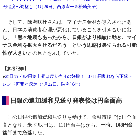
円程度へ調整も（4月26日、西原宏一＆松崎美子）
そして、陳満咲杜さんは、マイナス金利が導入されたあ
と、日本の消費者心理が悪化していることを引き合いに出
し、
「熊本地震もあったから、日銀がより機敏に動き、マイ
ナス金利を拡大させるだろう」という思惑は裏切られる可能
性が大きい
との見方を示していた。
【参考記事】
●
本日のドル/円急上昇は戻り売りの好機！ 107.83円割れなら下落ト
レンド再開と認定（4月22日、陳満咲杜）
日銀の追加緩和見送り発表後は円全面高
この日銀の追加緩和見送りを受けて、金融市場では円全面
高となり、米ドル/円は、111円台半ばから、
一時、108円台
後半まで急落
した。