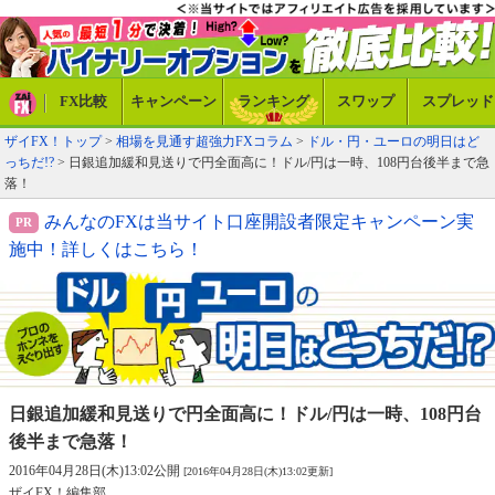
FX比較
キャンペーン
ランキング
スワップ
スプレッド
ザイFX！トップ
>
相場を見通す超強力FXコラム
>
ドル・円・ユーロの明日はど
っちだ!?
> 日銀追加緩和見送りで円全面高に！ドル/円は一時、108円台後半まで急
落！
みんなのFXは当サイト口座開設者限定キャンペーン実
施中！詳しくはこちら！
日銀追加緩和見送りで円全面高に！
ドル/円は一時、108円台
後半まで急落！
2016年04月28日(木)13:02公開
[2016年04月28日(木)13:02更新]
ザイFX！編集部