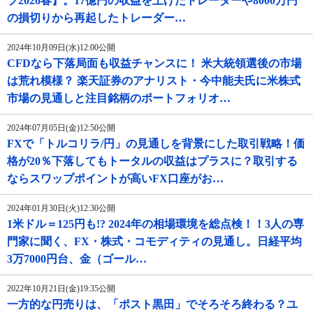
ブ2026春】。17億円の収益を上げたトレーダーや8000万円
の損切りから再起したトレーダー…
2024年10月09日(水)12:00公開
CFDなら下落局面も収益チャンスに！ 米大統領選後の市場
は荒れ模様？ 楽天証券のアナリスト・今中能夫氏に米株式
市場の見通しと注目銘柄のポートフォリオ…
2024年07月05日(金)12:50公開
FXで「トルコリラ/円」の見通しを背景にした取引戦略！価
格が20％下落してもトータルの収益はプラスに？取引する
ならスワップポイントが高いFX口座がお…
2024年01月30日(火)12:30公開
1米ドル＝125円も!? 2024年の相場環境を総点検！！3人の専
門家に聞く、FX・株式・コモディティの見通し。日経平均
3万7000円台、金（ゴール…
2022年10月21日(金)19:35公開
一方的な円売りは、「ポスト黒田」でそろそろ終わる？ユ