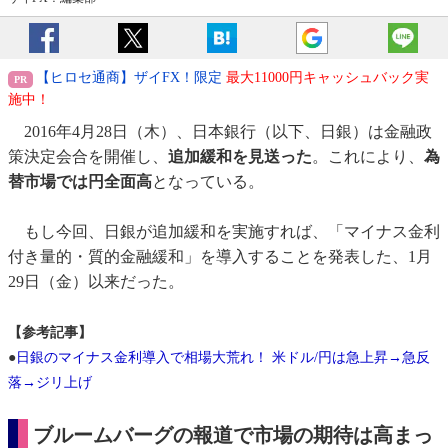
【ヒロセ通商】ザイFX！限定
最大11000円キャッシュバック実
施中！
2016年4月28日（木）、日本銀行（以下、日銀）は金融政
策決定会合を開催し、
追加緩和を見送った
。これにより、
為
替市場では円全面高
となっている。
もし今回、日銀が追加緩和を実施すれば、「マイナス金利
付き量的・質的金融緩和」を導入することを発表した、1月
29日（金）以来だった。
【参考記事】
●
日銀のマイナス金利導入で相場大荒れ！ 米ドル/円は急上昇→急反
落→ジリ上げ
ブルームバーグの報道で市場の期待は高まっ