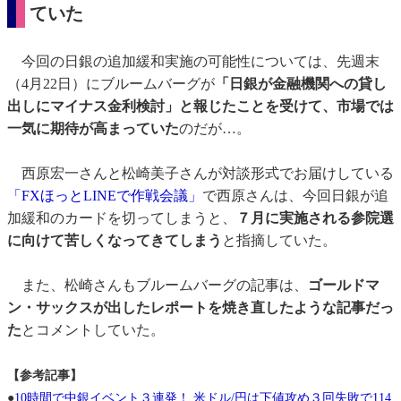
ていた
今回の日銀の追加緩和実施の可能性については、先週末
（4月22日）にブルームバーグが
「日銀が金融機関への貸し
出しにマイナス金利検討」と報じたことを受けて、市場では
一気に期待が高まっていた
のだが…。
西原宏一さんと松崎美子さんが対談形式でお届けしている
「FXほっとLINEで作戦会議」
で西原さんは、今回日銀が追
加緩和のカードを切ってしまうと、
７月に実施される参院選
に向けて苦しくなってきてしまう
と指摘していた。
また、松崎さんもブルームバーグの記事は、
ゴールドマ
ン・サックスが出したレポートを焼き直したような記事だっ
た
とコメントしていた。
【参考記事】
●
10時間で中銀イベント３連発！ 米ドル/円は下値攻め３回失敗で114