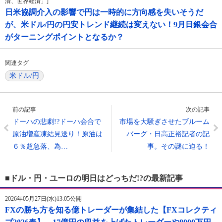
済、世界経済」]
日米協調介入の影響で円は一時的に方向感を失いそうだ
が、米ドル/円の円安トレンド継続は変えない！9月日銀会合
がターニングポイントとなるか？
関連タグ
米ドル/円
前の記事
次の記事
ドーハの悲劇!?ドーハ会合で
市場を大騒ぎさせたブルーム
原油増産凍結見送り！原油は
バーグ・日高正裕記者の記
６％超急落、為…
事。その謎に迫る！
■ドル・円・ユーロの明日はどっちだ!?の最新記事
2026年05月27日(水)13:05公開
FXの勝ち方を知る億トレーダーが集結した【FXコレクティ