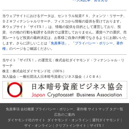
>>人気記事一覧を見る
当ウェブサイトにおけるデータは、セントラル短資ＦＸ、クォンツ・リサーチ、
ＤＺＨフィナンシャルリサーチ、フィスコから情報の提供を受けております。
本ウェブサイト「ザイFX！」は、情報の提供を目的として運営しており、投
資、その他の行動を勧誘する目的では運営しておりません。通貨ペアの選択、売
買レートなど投資の最終決定は、お客様ご自身の判断でなさるようにお願いいた
します。さらに詳しいことは
「免責事項」
、
「プライバシー・ポリシー、著作
権」
のページをご確認ください。
当サイト「ザイFX！」の運営元：株式会社ダイヤモンド・フィナンシャル・リ
サーチ
株主：株式会社ダイヤモンド社（100％）
加入協会：一般社団法人日本暗号資産ビジネス協会（ＪＣＢＡ）
免責事項
会社概要
プライバシー・ポリシー、著作権
サイトマップ
タグ一覧
広告のご案内
ダイヤモンド社のサイト
ダイヤモンド・オンライン
|
週刊ダイヤモンド
|
ザイ・オンライン
|
クリプトインサイト
|
ザイFX！