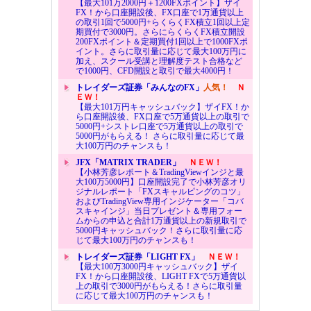
【最大101万2000円＋1200FXポイント】ザイ
FX！から口座開設後、FX口座で1万通貨以上
の取引1回で5000円+らくらくFX積立1回以上定
期買付で3000円。さらにらくらくFX積立開設
200FXポイント＆定期買付1回以上で1000FXポ
イント。さらに取引量に応じて最大100万円に
加え、スクール受講と理解度テスト合格など
で1000円、CFD開設と取引で最大4000円！
トレイダーズ証券「みんなのFX」
人気！
Ｎ
ＥＷ！
【最大101万円キャッシュバック】ザイFX！か
ら口座開設後、FX口座で5万通貨以上の取引で
5000円+シストレ口座で5万通貨以上の取引で
5000円がもらえる！ さらに取引量に応じて最
大100万円のチャンスも！
JFX「MATRIX TRADER」
ＮＥＷ！
【小林芳彦レポート＆TradingViewインジと最
大100万5000円】口座開設完了で小林芳彦オリ
ジナルレポート「FXスキャルピングのコツ」
およびTradingView専用インジケーター「コバ
スキャインジ」当日プレゼント＆専用フォー
ムからの申込と合計1万通貨以上の新規取引で
5000円キャッシュバック！さらに取引量に応
じて最大100万円のチャンスも！
トレイダーズ証券「LIGHT FX」
ＮＥＷ！
【最大100万3000円キャッシュバック】ザイ
FX！から口座開設後、LIGHT FXで5万通貨以
上の取引で3000円がもらえる！さらに取引量
に応じて最大100万円のチャンスも！