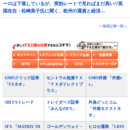
ーロは下落しているが、実効レートで見ればまだ高い!?英
国在住・松崎美子氏に聞く、欧州の通貨と経済…
>>最新記事一覧へ
GMOクリック証券
セントラル短資ＦＸ
GMO外貨 「外貨e
「FXネオ」
「ＦＸダイレクトプ
x」
ラス」
SBI FXトレード
トレイダーズ証券
外為どっとコム
「みんなのFX」
「外貨ネクストネ
オ」
JFX 「MATRIX TR
ゴールデンウェイ・
ヒロセ通商 「LION