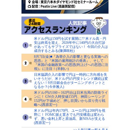
米ドル/円は150円を試す展開に!? 米ドル高・円
安は終焉を迎え、2026年中に140円の大台打診
があってもサプライズではない！ 今回の介入は
成功するとみる(陳満咲杜)
8月7日(金)■『為替介入の影響と更なる実施への
思惑』と『米国の雇用統計の発表』、そして
『米国の金融政策への思惑(利上げへの思惑に注
視)』に注目！(羊飼い)
日米協調介入の影響で円は一時的に方向感を失
いそうだが、米ドル/円の円安トレンド継続は変
えない！9月日銀会合がターニングポイントと
なるか？(今井雅人)
米ドル/円の160～162円台は日米当局の防衛ライ
ンに！ GW介入時安値155円、神田シーリング
152円が下値めど、押し目買いから戻り売り戦
略へ(西原宏一)
米ドル/円は年内170円、ユーロ/円は200円を視
野に！ FOMC据え置きでも円安構造は変わら
ず、悪い金利上昇と原油高、新NISAが支える
(西原宏一)