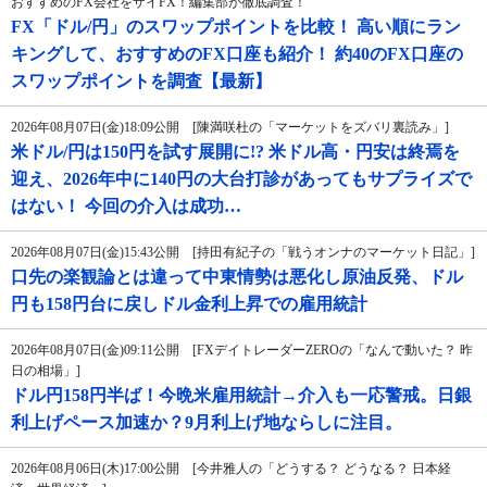
おすすめのFX会社をザイFX！編集部が徹底調査！
FX「ドル/円」のスワップポイントを比較！ 高い順にラン
キングして、おすすめのFX口座も紹介！ 約40のFX口座の
スワップポイントを調査【最新】
2026年08月07日(金)18:09公開 [陳満咲杜の「マーケットをズバリ裏読み」]
米ドル/円は150円を試す展開に!? 米ドル高・円安は終焉を
迎え、2026年中に140円の大台打診があってもサプライズで
はない！ 今回の介入は成功…
2026年08月07日(金)15:43公開 [持田有紀子の「戦うオンナのマーケット日記」]
口先の楽観論とは違って中東情勢は悪化し原油反発、ドル
円も158円台に戻しドル金利上昇での雇用統計
2026年08月07日(金)09:11公開 [FXデイトレーダーZEROの「なんで動いた？ 昨
日の相場」]
ドル円158円半ば！今晩米雇用統計→介入も一応警戒。日銀
利上げペース加速か？9月利上げ地ならしに注目。
2026年08月06日(木)17:00公開 [今井雅人の「どうする？ どうなる？ 日本経