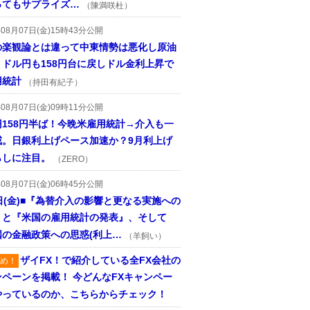
ってもサプライズ…
（陳満咲杜）
年08月07日(金)15時43分公開
の楽観論とは違って中東情勢は悪化し原油
、ドル円も158円台に戻しドル金利上昇で
用統計
（持田有紀子）
年08月07日(金)09時11分公開
円158円半ば！今晩米雇用統計→介入も一
戒。日銀利上げペース加速か？9月利上げ
らしに注目。
（ZERO）
年08月07日(金)06時45分公開
日(金)■『為替介入の影響と更なる実施への
』と『米国の雇用統計の発表』、そして
国の金融政策への思惑(利上…
（羊飼い）
ザイFX！で紹介している全FX会社の
め！
ンペーンを掲載！ 今どんなFXキャンペー
やっているのか、こちらからチェック！