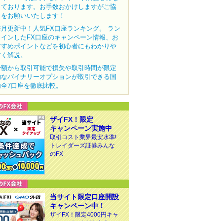
っております。お手数おかけしますがご協
力をお願いいたします！
毎月更新中！人気FX口座ランキング。 ラン
クインしたFX口座のキャンペーン情報、お
すすめポイントなどを初心者にもわかりや
すく解説。
少額から取引可能で損失や取引時間が限定
的なバイナリーオプションが取引できる国
内全7口座を徹底比較。
ザイFX！限定
キャンペーン実施中
取引コスト業界最安水準!
トレイダーズ証券みんな
のFX
当サイト限定口座開設
キャンペーン中！
ザイFX！限定4000円キャ