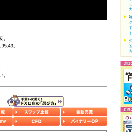
ル安。
5.49。
。
い。