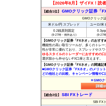
【2026年8月】ザイFX！
GMOクリック証券「F
【総合1位】
GMOクリック
米ドル/円 スプレッド
ユーロ/米
0.2銭原則固定
0.3p
(9-27時・例外あり)
(9-2
【GMOクリック証券「FXネオ」のおすす
機能性の高い取引ツールが、多くのトレー
性が非常に優れており、スプレッドやスワ
ゆるスタイルのトレーダーにおすすめの口
選択肢から外せないFX口座と言えます。
【GMOクリック証券「FXネオ」の関連記
■GMOクリック証券「FXネオ」のメリッ
どの他社との比較、キャンペーン情報や口
▼GMOク
SBI FXトレード
【総合2位】
SBI 