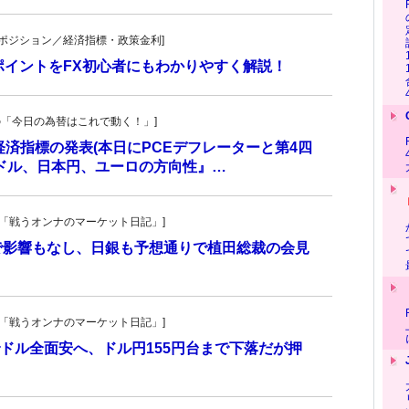
貨先物ポジション／経済指標・政策金利]
ポイントをFX初心者にもわかりやすく解説！
羊飼いの「今日の為替はこれで動く！」]
の経済指標の発表(本日にPCEデフレーターと第4四
米ドル、日本円、ユーロの方向性』…
紀子の「戦うオンナのマーケット日記」]
で影響もなし、日銀も予想通りで植田総裁の会見
紀子の「戦うオンナのマーケット日記」]
ドル全面安へ、ドル円155円台まで下落だが押