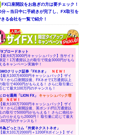
FX口座開設をお急ぎの方は要チェック！
30分～当日中に手続きが完了し、FX取引を
できる会社を一覧で紹介！
FXブロードネット
【最大6万3000円キャッシュバック】当サイト
限定！1万通貨以上の取引で現金3000円がもら
えるキャンペーン実施中！
GMOクリック証券「FXネオ」
ＮＥＷ！
【最大100万4000円キャッシュバック】ザイ
FX！から口座開設後、FXネオで1万通貨以上
の取引で4000円がもらえる！ さらに取引量に
応じて最大100万円のチャンスも！
ヒロセ通商「LION FX」
キャッシュバック増
額
ＮＥＷ！
【最大100万7000円キャッシュバック】ザイ
FX！から口座開設後、英ポンド/円1万通貨以
上の取引で5000円がもらえる！ さらに他社か
らのりかえなら2000円！ 取引量に応じて最大
100万円のチャンスも！
外為どっとコム「外貨ネクストネオ」
【最大101万2000円＋1200FXポイント】ザイ