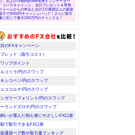
ツ」およびTradingView専用インジケーター
「コバスキャインジ」当日プレゼント＆専用
フォームからの申込と合計1万通貨以上の新規
取引で5000円キャッシュバック！さらに取引
量に応じて最大100万円のチャンスも！
注目のFXキャンペーン
スプレッド（取引コスト）
スワップポイント
トルコリラ/円のスワップ
メキシコペソ/円のスワップ
チェココルナ/円のスワップ
ハンガリーフォリント/円のスワップ
ポーランドズロチ/円のスワップ
羊飼いが選んだ初心者にやさしいFX口座
少額で取引できるFX口座
取扱通貨ペア数や取引量ランキング