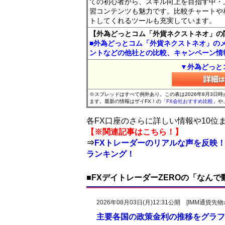
ての初心者から、スキル向上を目指す中・
習コンテンツも魅力です。比較チャートや
トしてくれるツールも充実しています。
【外為どっとコム「外貨ネクストネオ」の
■外為どっとコム「外貨ネクストネオ」の
ントなどの他社との比較、キャンペーン情
▼外為どっと
※スプレッドはすべて例外あり。この表は2026年8月3日
ます。最新の情報はザイFX！の
「FX会社おすすめ比較」
や
各FX口座のさらに詳しい情報や10
【※関連記事はこちら！】
⇒
FXトレーダーのリアルな声を反映！
ランキング！
■FXデイトレーダーZEROの「なん
2026年08月03日(月)12:31公開 [IMM通
主要各国の政策金利の推移をグラフ