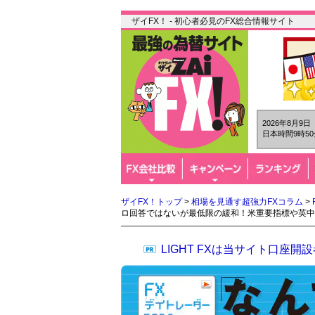
ザイFX！ - 初心者必見のFX総合情報サイト
2026年8月9
日本時間9時50
ザイFX！トップ
>
相場を見通す超強力FXコラム
>
ロ回答ではないが最低限の緩和！米重要指標や英中
LIGHT FXは当サイト口座