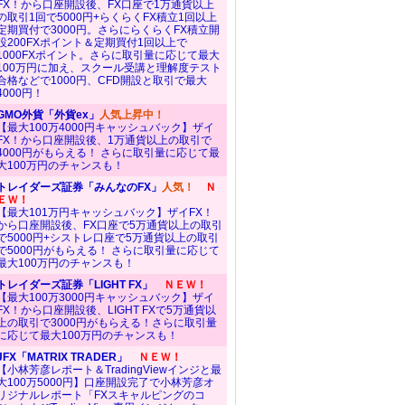
FX！から口座開設後、FX口座で1万通貨以上
の取引1回で5000円+らくらくFX積立1回以上
定期買付で3000円。さらにらくらくFX積立開
設200FXポイント＆定期買付1回以上で
1000FXポイント。さらに取引量に応じて最大
100万円に加え、スクール受講と理解度テスト
合格などで1000円、CFD開設と取引で最大
4000円！
GMO外貨「外貨ex」
人気上昇中！
【最大100万4000円キャッシュバック】ザイ
FX！から口座開設後、1万通貨以上の取引で
4000円がもらえる！ さらに取引量に応じて最
大100万円のチャンスも！
トレイダーズ証券「みんなのFX」
人気！
Ｎ
ＥＷ！
【最大101万円キャッシュバック】ザイFX！
から口座開設後、FX口座で5万通貨以上の取引
で5000円+シストレ口座で5万通貨以上の取引
で5000円がもらえる！ さらに取引量に応じて
最大100万円のチャンスも！
トレイダーズ証券「LIGHT FX」
ＮＥＷ！
【最大100万3000円キャッシュバック】ザイ
FX！から口座開設後、LIGHT FXで5万通貨以
上の取引で3000円がもらえる！さらに取引量
に応じて最大100万円のチャンスも！
JFX「MATRIX TRADER」
ＮＥＷ！
【小林芳彦レポート＆TradingViewインジと最
大100万5000円】口座開設完了で小林芳彦オ
リジナルレポート「FXスキャルピングのコ