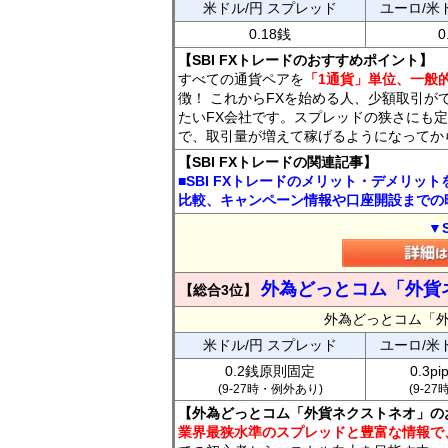
米ドル/円 スプレッド
ユーロ/米
0.18銭
0
【SBI FXトレードのおすすめポイント】
すべての通貨ペアを
「1通貨」単位、一般的
徴！ これからFXを始める人、少額取引が
たいFX会社です。スプレッドの狭さにも定
で、取引量が増えて稼げるようになってか
【SBI FXトレードの関連記事】
■SBI FXトレードのメリット・デメリッ
比較、キャンペーン情報や口座開設までの
▼
外為どっとコム「外貨
【総合3位】
外為どっとコム「
米ドル/円 スプレッド
ユーロ/米
0.2銭原則固定
0.3p
(9-27時・例外あり)
(9-2
【外為どっとコム「外貨ネクストネオ」の
業界最狭水準のスプレッドと豊富な情報で