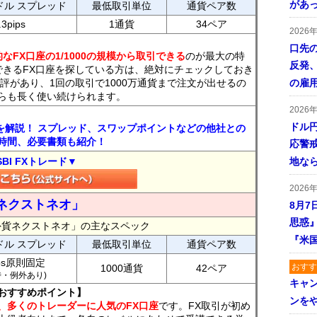
があ
ドル スプレッド
最低取引単位
通貨ペア数
.3pips
1通貨
34ペア
2026
口先
なFX口座の1/1000の規模から取引できる
のが最大の特
反発
できるFX口座を探している方は、絶対にチェックしておき
評があり、1回の取引で1000万通貨まで注文が出せるの
の雇
らも長く使い続けられます。
2026
ドル
トを解説！ スプレッド、スワップポイントなどの他社との
時間、必要書類も紹介！
応警
SBI FXトレード▼
地な
2026
ネクストネオ」
8月7
思惑
外貨ネクストネオ」の主なスペック
『米
ドル スプレッド
最低取引単位
通貨ペア数
ips原則固定
おすす
1000通貨
42ペア
7時・例外あり)
キャ
おすすめポイント】
ンを
、多くのトレーダーに人気のFX口座
です。FX取引が初め