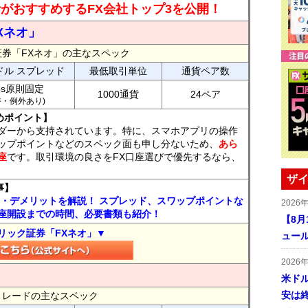
読者がおすすめするFX会社トップ3を公開！
Xネオ」
証券「FXネオ」の主なスペック
ドル スプレッド
最低取引単位
通貨ペア数
ips原則固定
1000通貨
24ペア
7時・例外あり)
めポイント】
ダーから支持されています。特に、スマホアプリの操作
ップポイントなどのスペック面も申し分ないため、
あら
座
です。取引環境の良さをFX口座選びで優先するなら、
ザイ
事】
ト・デメリットを解説！ スプレッド、スワップポイントな
2026
座開設までの時間、必要書類も紹介！
【8
リック証券「FXネオ」▼
ュー
2026
米ドル
安は終
FXトレードの主なスペック