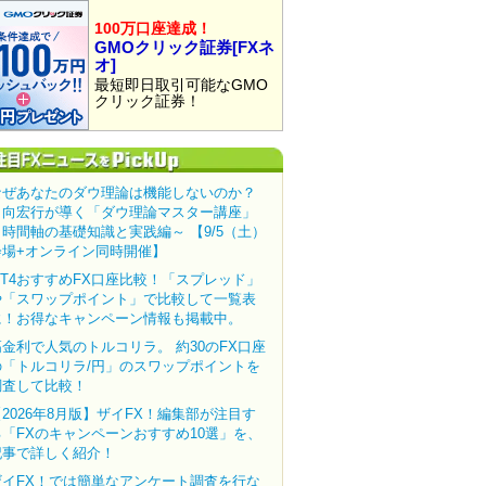
100万口座達成！
GMOクリック証券[FXネ
オ]
最短即日取引可能なGMO
クリック証券！
なぜあなたのダウ理論は機能しないのか？
田向宏行が導く「ダウ理論マスター講座」
～時間軸の基礎知識と実践編～ 【9/5（土）
会場+オンライン同時開催】
MT4おすすめFX口座比較！「スプレッド」
や「スワップポイント」で比較して一覧表
に！お得なキャンペーン情報も掲載中。
高金利で人気のトルコリラ。 約30のFX口座
の「トルコリラ/円」のスワップポイントを
調査して比較！
【2026年8月版】ザイFX！編集部が注目す
る「FXのキャンペーンおすすめ10選」を、
記事で詳しく紹介！
ザイFX！では簡単なアンケート調査を行な