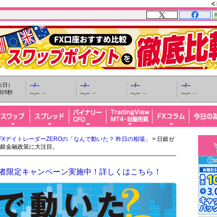
日（日）
--/--
--/--
--/--
--/--
分6秒
--.--
--
--.--
--
--.--
--
--.--
--
FXデイトレーダーZEROの「なんで動いた？ 昨日の相場」
> 日銀ゼ
銀金融政策に大注目。
開設者限定キャンペーン実施中！詳しくはこちら！