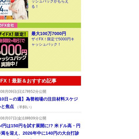
ッシュバックがもらえ
る！
最大100万7000円
ザイFX！限定で5000円キ
ャッシュバック！
FX！最新＆おすすめ記事
年08月09日(日)17時52分公開
月10日～の週】為替相場の注目材料スケジ
ルと焦点
（羊飼い）
年08月07日(金)18時09分公開
/円は150円を試す展開に!? 米ドル高・円
焉を迎え、2026年中に140円の大台打診