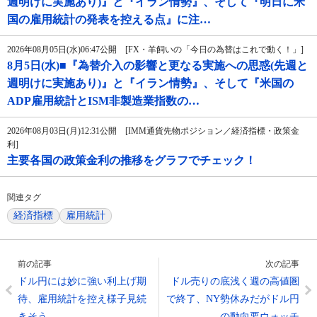
週明けに実施あり)』と『イラン情勢』、そして『明日に米
国の雇用統計の発表を控える点』に注…
2026年08月05日(水)06:47公開 [FX・羊飼いの「今日の為替はこれで動く！」]
8月5日(水)■『為替介入の影響と更なる実施への思惑(先週と
週明けに実施あり)』と『イラン情勢』、そして『米国の
ADP雇用統計とISM非製造業指数の…
2026年08月03日(月)12:31公開 [IMM通貨先物ポジション／経済指標・政策金
利]
主要各国の政策金利の推移をグラフでチェック！
関連タグ
経済指標
雇用統計
前の記事
次の記事
ドル円には妙に強い利上げ期
ドル売りの底浅く週の高値圏
待、雇用統計を控え様子見続
で終了、NY勢休みだがドル円
きそう
の動向要ウォッチ