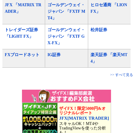
JFX 「MATRIX TR
ゴールデンウェイ・
ヒロセ通商 「LION
ADER」
ジャパン 「FXTF M
FX」
T4」
トレイダーズ証券
ゴールデンウェイ・
松井証券
「LIGHT FX」
ジャパン 「FXTF G
X-FX」
FXブロードネット
IG証券
楽天証券 「楽天MT
4」
>> すべて見る
ザイFX！限定5000円&オ
リジナルレポート
JFX[MATRIX TRADER]
スキャルOK！MT4や
TradingViewを使った分析
も！