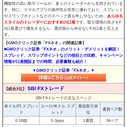
機能性の高い取引ツールが、多くのトレーダーから支持されていま
す。特に、スマホアプリの操作性が非常に優れており、スプレッド
やスワップポイントなどのスペック面も申し分ないため、
あらゆる
スタイルのトレーダーにおすすめの口座
です。取引環境の良さをF
X口座選びで優先するなら、選択肢から外せないFX口座と言えま
す。
【GMOクリック証券「FXネオ」の関連記事】
■GMOクリック証券「FXネオ」のメリット・デメリットを解説！
スプレッド、スワップポイントなどの他社との比較、キャンペーン
情報や口座開設までの時間、必要書類も紹介！
▼GMOクリック証券「FXネオ」▼
SBI FXトレード
【総合2位】
SBI FXトレードの主なスペック
米ドル/円 スプレッ
ユーロ/米ドル スプ
最低取引単
通貨ペア数
ド
レッド
位
0.18銭
0.3pips
1通貨
34ペア