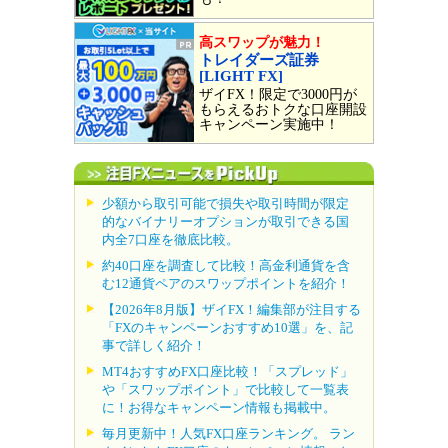
高スワップが魅力！
トレイダーズ証券
[LIGHT FX]
ザイFX！限定で3000円が
もらえるおトクな口座開設
キャンペーン実施中！
少額から取引可能で損失や取引時間が限定
的なバイナリーオプションが取引できる国
内全7口座を徹底比較。
約40口座を調査して比較！高金利通貨を含
む12通貨ペアのスワップポイントを紹介！
【2026年8月版】ザイFX！編集部が注目する
「FXのキャンペーンおすすめ10選」を、記
事で詳しく紹介！
MT4おすすめFX口座比較！「スプレッド」
や「スワップポイント」で比較して一覧表
に！お得なキャンペーン情報も掲載中。
毎月更新中！人気FX口座ランキング。 ラン