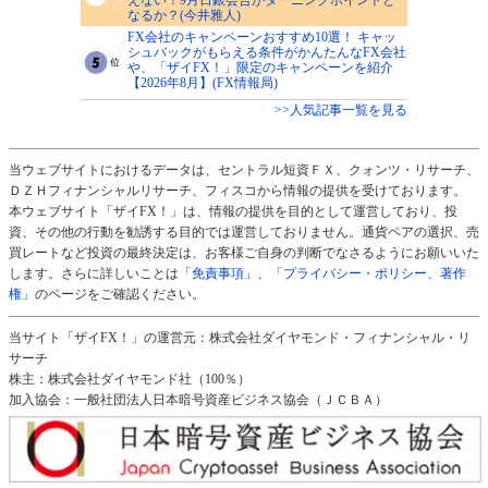
なるか？(今井雅人)
FX会社のキャンペーンおすすめ10選！ キャッ
シュバックがもらえる条件がかんたんなFX会社
や、「ザイFX！」限定のキャンペーンを紹介
【2026年8月】(FX情報局)
>>人気記事一覧を見る
当ウェブサイトにおけるデータは、セントラル短資ＦＸ、クォンツ・リサーチ、
ＤＺＨフィナンシャルリサーチ、フィスコから情報の提供を受けております。
本ウェブサイト「ザイFX！」は、情報の提供を目的として運営しており、投
資、その他の行動を勧誘する目的では運営しておりません。通貨ペアの選択、売
買レートなど投資の最終決定は、お客様ご自身の判断でなさるようにお願いいた
します。さらに詳しいことは
「免責事項」
、
「プライバシー・ポリシー、著作
権」
のページをご確認ください。
当サイト「ザイFX！」の運営元：株式会社ダイヤモンド・フィナンシャル・リ
サーチ
株主：株式会社ダイヤモンド社（100％）
加入協会：一般社団法人日本暗号資産ビジネス協会（ＪＣＢＡ）