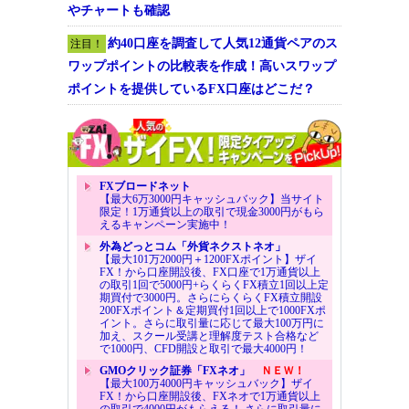
やチャートも確認
約40口座を調査して人気12通貨ペアのス
注目！
ワップポイントの比較表を作成！高いスワップ
ポイントを提供しているFX口座はどこだ？
FXブロードネット
【最大6万3000円キャッシュバック】当サイト
限定！1万通貨以上の取引で現金3000円がもら
えるキャンペーン実施中！
外為どっとコム「外貨ネクストネオ」
【最大101万2000円＋1200FXポイント】ザイ
FX！から口座開設後、FX口座で1万通貨以上
の取引1回で5000円+らくらくFX積立1回以上定
期買付で3000円。さらにらくらくFX積立開設
200FXポイント＆定期買付1回以上で1000FXポ
イント。さらに取引量に応じて最大100万円に
加え、スクール受講と理解度テスト合格など
で1000円、CFD開設と取引で最大4000円！
GMOクリック証券「FXネオ」
ＮＥＷ！
【最大100万4000円キャッシュバック】ザイ
FX！から口座開設後、FXネオで1万通貨以上
の取引で4000円がもらえる！ さらに取引量に