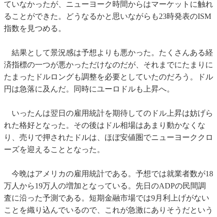
ていなかったが、ニューヨーク時間からはマーケットに触れ
ることができた。どうなるかと思いながらも23時発表のISM
指数を見つめる。
結果として景況感は予想よりも悪かった。たくさんある経
済指標の一つが悪かっただけなのだが、それまでにたまりに
たまったドルロングも調整を必要としていたのだろう。ドル
円は急落に及んだ。同時にユーロドルも上昇へ。
いったんは翌日の雇用統計を期待してのドル上昇は妨げら
れた格好となった。その後はドル相場はあまり動かなくな
り、売りで押されたドルは、ほぼ安値圏でニューヨーククロ
ーズを迎えることとなった。
今晩はアメリカの雇用統計である。予想では就業者数が18
万人から19万人の増加となっている。先日のADPの民間調
査に沿った予測である。短期金融市場では9月利上げがない
ことを織り込んでいるので、これが急激にありそうだという