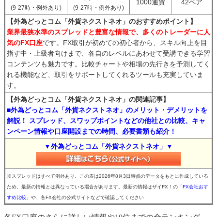
1000通貨
42ペア
(9-27時・例外あり)
(9-27時・例外あり)
【外為どっとコム「外貨ネクストネオ」のおすすめポイント】
業界最狭水準のスプレッドと豊富な情報で、多くのトレーダーに人
気のFX口座
です。FX取引が初めての初心者から、スキル向上を目
指す中・上級者向けまで、各自のレベルにあわせて受講できる学習
コンテンツも魅力です。比較チャートや相場の先行きを予測してく
れる機能など、取引をサポートしてくれるツールも充実していま
す。
【外為どっとコム「外貨ネクストネオ」の関連記事】
■外為どっとコム「外貨ネクストネオ」のメリット・デメリットを
解説！ スプレッド、スワップポイントなどの他社との比較、キャ
ンペーン情報や口座開設までの時間、必要書類も紹介！
▼外為どっとコム「外貨ネクストネオ」▼
※スプレッドはすべて例外あり。この表は2026年8月3日時点のデータをもとに作成している
ため、最新の情報とは異なっている場合があります。最新の情報はザイFX！の
「FX会社おす
すめ比較」
や、各FX会社の公式サイトなどで確認してください