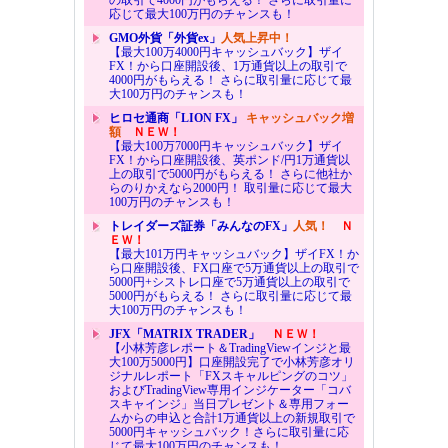
応じて最大100万円のチャンスも！
GMO外貨「外貨ex」
人気上昇中！
【最大100万4000円キャッシュバック】ザイ
FX！から口座開設後、1万通貨以上の取引で
4000円がもらえる！ さらに取引量に応じて最
大100万円のチャンスも！
ヒロセ通商「LION FX」
キャッシュバック増
額
ＮＥＷ！
【最大100万7000円キャッシュバック】ザイ
FX！から口座開設後、英ポンド/円1万通貨以
上の取引で5000円がもらえる！ さらに他社か
らのりかえなら2000円！ 取引量に応じて最大
100万円のチャンスも！
トレイダーズ証券「みんなのFX」
人気！
Ｎ
ＥＷ！
【最大101万円キャッシュバック】ザイFX！か
ら口座開設後、FX口座で5万通貨以上の取引で
5000円+シストレ口座で5万通貨以上の取引で
5000円がもらえる！ さらに取引量に応じて最
大100万円のチャンスも！
JFX「MATRIX TRADER」
ＮＥＷ！
【小林芳彦レポート＆TradingViewインジと最
大100万5000円】口座開設完了で小林芳彦オリ
ジナルレポート「FXスキャルピングのコツ」
およびTradingView専用インジケーター「コバ
スキャインジ」当日プレゼント＆専用フォー
ムからの申込と合計1万通貨以上の新規取引で
5000円キャッシュバック！さらに取引量に応
じて最大100万円のチャンスも！