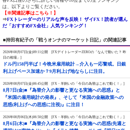
各FX口座のさらに詳しい情報や10位までの全ランキング
は、以下よりご覧ください。
【※関連記事はこちら！】
⇒
FXトレーダーのリアルな声を反映！ ザイFX！読者が選ん
だ「おすすめFX会社」人気ランキング！
■持田有紀子の「戦うオンナのマーケット日記」の関連記事
2026年08月07日(金)09:11公開 [FXデイトレーダーZEROの「なんで動いた？ 昨
日の相場」]
ドル円158円半ば！今晩米雇用統計→介入も一応警戒。日銀
利上げペース加速か？9月利上げ地ならしに注目。
2026年08月07日(金)06:45公開 [FX・羊飼いの「今日の為替はこれで動く！」]
8月7日(金)■『為替介入の影響と更なる実施への思惑』と
『米国の雇用統計の発表』、そして『米国の金融政策への
思惑(利上げへの思惑に注視)』に注目！
2026年08月06日(木)06:50公開 [FX・羊飼いの「今日の為替はこれで動く！」]
8月6日(木)■『為替介入の影響と更なる実施への思惑(先週と