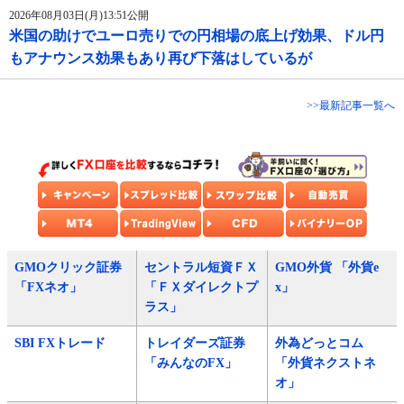
2026年08月03日(月)13:51公開
米国の助けでユーロ売りでの円相場の底上げ効果、ドル円
もアナウンス効果もあり再び下落はしているが
>>最新記事一覧へ
GMOクリック証券
セントラル短資ＦＸ
GMO外貨 「外貨e
「FXネオ」
「ＦＸダイレクトプ
x」
ラス」
SBI FXトレード
トレイダーズ証券
外為どっとコム
「みんなのFX」
「外貨ネクストネ
オ」