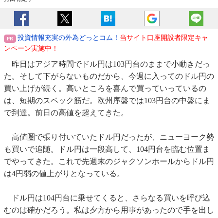
投資情報充実の外為どっとコム！
当サイト口座開設者限定キャ
ンペーン実施中！
昨日はアジア時間でドル円は103円台のままで小動きだっ
た。そして下がらないものだから、今週に入ってのドル円の
買い上げが続く。高いところを喜んで買っていっているの
は、短期のスペック筋だ。欧州序盤では103円台の中盤にま
で到達。前日の高値を超えてきた。
高値圏で張り付いていたドル円だったが、ニューヨーク勢
も買いで追随。ドル円は一段高して、104円台を臨む位置ま
でやってきた。これで先週末のジャクソンホールからドル円
は4円弱の値上がりとなっている。
ドル円は104円台に乗せてくると、さらなる買いを呼び込
むのは確かだろう。私は夕方から用事があったので手を出し