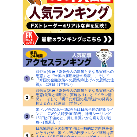
8月7日(金)■『為替介入の影響と更なる実施への
思惑』と『米国の雇用統計の発表』、そして
『米国の金融政策への思惑(利上げへの思惑に注
視)』に注目！(羊飼い)
8月6日(木)■『為替介入の影響と更なる実施への
思惑(先週と週明けに実施あり)』と『イラン情
勢』、そして『明日に米国の雇用統計の発表を
控える点』に注目！(羊飼い)
米ドル/円の160～162円台は日米当局の防衛ライ
ンに！ GW介入時安値155円、神田シーリング
152円が下値めど、押し目買いから戻り売り戦
略へ(西原宏一)
日米協調介入の影響で円は一時的に方向感を失
いそうだが、米ドル/円の円安トレンド継続は変
えない！9月日銀会合がターニングポイントと