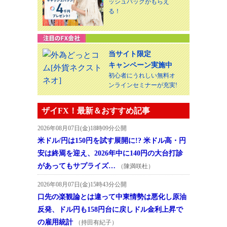
ッシュバックがもらえ
る！
当サイト限定
キャンペーン実施中
初心者にうれしい無料オ
ンラインセミナーが充実!
ザイFX！最新＆おすすめ記事
2026年08月07日(金)18時09分公開
米ドル/円は150円を試す展開に!? 米ドル高・円
安は終焉を迎え、2026年中に140円の大台打診
があってもサプライズ…
（陳満咲杜）
2026年08月07日(金)15時43分公開
口先の楽観論とは違って中東情勢は悪化し原油
反発、ドル円も158円台に戻しドル金利上昇で
の雇用統計
（持田有紀子）