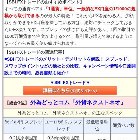
【SBI FXトレードのおすすめポイント】
すべての通貨ペアを
「1通貨」単位、一般的なFX口座の1/1000の規
模から取引できる
のが最大の特徴！ これからFXを始める人、少額
取引ができるFX口座を探している方は、絶対にチェックしておき
たいFX会社です。スプレッドの狭さにも定評があり、1回の取引で
1000万通貨まで注文が出せるので、取引量が増えて稼げるように
なってからも長く使い続けられます。
【SBI FXトレードの関連記事】
■SBI FXトレードのメリット・デメリットを解説！ スプレッド、
スワップポイントなどの他社との比較、キャンペーン情報や口座開
設までの時間、必要書類も紹介！
▼SBI FXトレード▼
外為どっとコム「外貨ネクストネオ」
【総合3位】
外為どっとコム「外貨ネクストネオ」の主なスペック
米ドル/円 スプレッ
ユーロ/米ドル スプ
最低取引単
通貨ペア数
ド
レッド
位
0.2銭原則固定
0.3pips原則固定