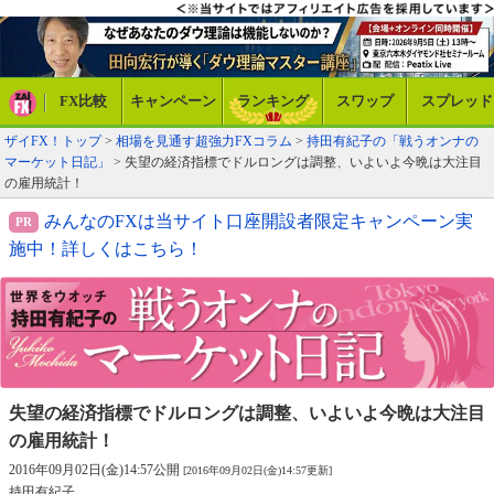
FX比較
キャンペーン
ランキング
スワップ
スプレッド
ザイFX！トップ
>
相場を見通す超強力FXコラム
>
持田有紀子の「戦うオンナの
マーケット日記」
> 失望の経済指標でドルロングは調整、いよいよ今晩は大注目
の雇用統計！
みんなのFXは当サイト口座開設者限定キャンペーン実
施中！詳しくはこちら！
失望の経済指標でドルロングは調整、
いよいよ今晩は大注目
の雇用統計！
2016年09月02日(金)14:57公開
[2016年09月02日(金)14:57更新]
持田有紀子