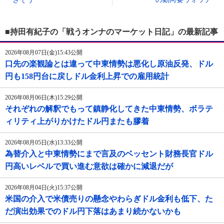
■持田有紀子の「戦うオンナのマーケット日記」の最新記事
2026年08月07日(金)15:43公開
口先の楽観論とは違って中東情勢は悪化し原油反発、ドル
円も158円台に戻しドル金利上昇での雇用統計
2026年08月06日(木)15:29公開
それぞれの解釈でもって鎮静化してきた中東情勢、ボラテ
ィリティ上がりかけたドル円またも膠着
2026年08月05日(水)13:33公開
為替介入と中東情勢にまで言及のベッセント財務長官ドル
円高いレベルで買い進む意欲は確かに減退だが
2026年08月04日(火)15:37公開
米国の介入で米債売りの懸念やわらぎドル金利も低下、た
だ演出効果でのドル円下落はあまり続かないかも