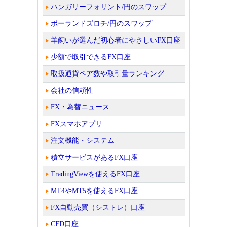
ハンガリーフォリント/円のスワップ
ポーランドズロチ/円のスワップ
羊飼いが選んだ初心者にやさしいFX口座
少額で取引できるFX口座
取扱通貨ペア数や取引量ランキング
会社の信頼性
FX・為替ニュース
FXスマホアプリ
注文機能・システム
積立サービスがあるFX口座
TradingViewを使えるFX口座
MT4やMT5を使えるFX口座
FX自動売買（シストレ）口座
CFD口座