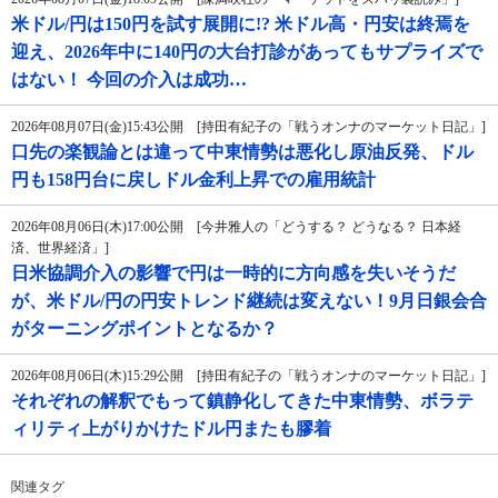
米ドル/円は150円を試す展開に!? 米ドル高・円安は終焉を
迎え、2026年中に140円の大台打診があってもサプライズで
はない！ 今回の介入は成功…
2026年08月07日(金)15:43公開 [持田有紀子の「戦うオンナのマーケット日記」]
口先の楽観論とは違って中東情勢は悪化し原油反発、ドル
円も158円台に戻しドル金利上昇での雇用統計
2026年08月06日(木)17:00公開 [今井雅人の「どうする？ どうなる？ 日本経
済、世界経済」]
日米協調介入の影響で円は一時的に方向感を失いそうだ
が、米ドル/円の円安トレンド継続は変えない！9月日銀会合
がターニングポイントとなるか？
2026年08月06日(木)15:29公開 [持田有紀子の「戦うオンナのマーケット日記」]
それぞれの解釈でもって鎮静化してきた中東情勢、ボラテ
ィリティ上がりかけたドル円またも膠着
関連タグ