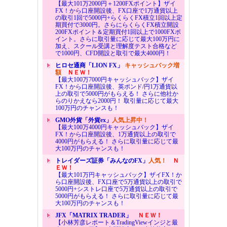
【最大101万2000円＋1200FXポイント】ザイ
FX！から口座開設後、FX口座で1万通貨以上
の取引1回で5000円+らくらくFX積立1回以上定
期買付で3000円。さらにらくらくFX積立開設
200FXポイント＆定期買付1回以上で1000FXポ
イント。さらに取引量に応じて最大100万円に
加え、スクール受講と理解度テスト合格など
で1000円、CFD開設と取引で最大4000円！
ヒロセ通商「LION FX」
キャッシュバック増
額
ＮＥＷ！
【最大100万7000円キャッシュバック】ザイ
FX！から口座開設後、英ポンド/円1万通貨以
上の取引で5000円がもらえる！ さらに他社か
らのりかえなら2000円！ 取引量に応じて最大
100万円のチャンスも！
GMO外貨「外貨ex」
人気上昇中！
【最大100万4000円キャッシュバック】ザイ
FX！から口座開設後、1万通貨以上の取引で
4000円がもらえる！ さらに取引量に応じて最
大100万円のチャンスも！
トレイダーズ証券「みんなのFX」
人気！
Ｎ
ＥＷ！
【最大101万円キャッシュバック】ザイFX！か
ら口座開設後、FX口座で5万通貨以上の取引で
5000円+シストレ口座で5万通貨以上の取引で
5000円がもらえる！ さらに取引量に応じて最
大100万円のチャンスも！
JFX「MATRIX TRADER」
ＮＥＷ！
【小林芳彦レポート＆TradingViewインジと最