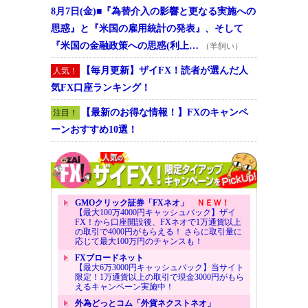
8月7日(金)■『為替介入の影響と更なる実施への
思惑』と『米国の雇用統計の発表』、そして
『米国の金融政策への思惑(利上…
（羊飼い）
【毎月更新】ザイFX！読者が選んだ人
人気！
気FX口座ランキング！
【最新のお得な情報！】FXのキャンペ
注目！
ーンおすすめ10選！
GMOクリック証券「FXネオ」
ＮＥＷ！
【最大100万4000円キャッシュバック】ザイ
FX！から口座開設後、FXネオで1万通貨以上
の取引で4000円がもらえる！ さらに取引量に
応じて最大100万円のチャンスも！
FXブロードネット
【最大6万3000円キャッシュバック】当サイト
限定！1万通貨以上の取引で現金3000円がもら
えるキャンペーン実施中！
外為どっとコム「外貨ネクストネオ」