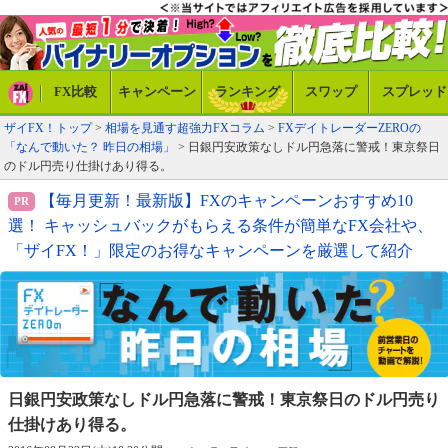
FX比較
キャンペーン
ランキング
スワップ
スプレッド
ザイFX！トップ
>
相場を見通す超強力FXコラム
>
FXデイトレーダーZEROの
「なんで動いた？ 昨日の相場」
> 日銀円安政策なしドル円急落に警戒！東京祭日
のドル円売り仕掛けあり得る。
【毎月更新！最新版】FXのキャンペーンおすすめ10
選！ キャッシュバックがもらえる条件が簡単なFX会社や、
「ザイFX！」限定のお得なキャンペーンを厳選して紹介
日銀円安政策なしドル円急落に警戒！
東京祭日のドル円売り
仕掛けあり得る。