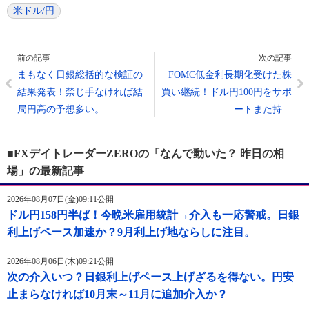
米ドル/円
前の記事
次の記事
まもなく日銀総括的な検証の
FOMC低金利長期化受けた株
結果発表！禁じ手なければ結
買い継続！ドル円100円をサポ
局円高の予想多い。
ートまた持…
■FXデイトレーダーZEROの「なんで動いた？ 昨日の相
場」の最新記事
2026年08月07日(金)09:11公開
ドル円158円半ば！今晩米雇用統計→介入も一応警戒。日銀
利上げペース加速か？9月利上げ地ならしに注目。
2026年08月06日(木)09:21公開
次の介入いつ？日銀利上げペース上げざるを得ない。円安
止まらなければ10月末～11月に追加介入か？