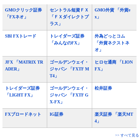
GMOクリック証券
セントラル短資ＦＸ
GMO外貨 「外貨e
「FXネオ」
「ＦＸダイレクトプ
x」
ラス」
SBI FXトレード
トレイダーズ証券
外為どっとコム
「みんなのFX」
「外貨ネクストネ
オ」
JFX 「MATRIX TR
ゴールデンウェイ・
ヒロセ通商 「LION
ADER」
ジャパン 「FXTF M
FX」
T4」
トレイダーズ証券
ゴールデンウェイ・
松井証券
「LIGHT FX」
ジャパン 「FXTF G
X-FX」
FXブロードネット
IG証券
楽天証券 「楽天MT
4」
>> すべて見る