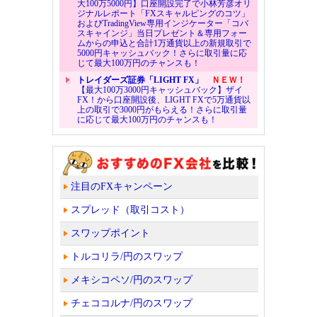
大100万5000円】口座開設完了で小林芳彦オリ
ジナルレポート「FXスキャルピングのコツ」
およびTradingView専用インジケーター「コバ
スキャインジ」当日プレゼント＆専用フォー
ムからの申込と合計1万通貨以上の新規取引で
5000円キャッシュバック！さらに取引量に応
じて最大100万円のチャンスも！
トレイダーズ証券「LIGHT FX」
ＮＥＷ！
【最大100万3000円キャッシュバック】ザイ
FX！から口座開設後、LIGHT FXで5万通貨以
上の取引で3000円がもらえる！さらに取引量
に応じて最大100万円のチャンスも！
注目のFXキャンペーン
スプレッド（取引コスト）
スワップポイント
トルコリラ/円のスワップ
メキシコペソ/円のスワップ
チェココルナ/円のスワップ