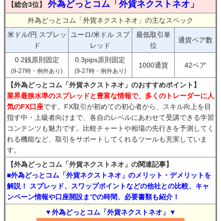
外為どっとコム「外貨ネクストネオ」
【総合3位】
外為どっとコム「外貨ネクストネオ」の主なスペック
米ドル/円 スプレッ
ユーロ/米ドル スプ
最低取引単
通貨ペア数
ド
レッド
位
0.2銭原則固定
0.3pips原則固定
1000通貨
42ペア
(9-27時・例外あり)
(9-27時・例外あり)
【外為どっとコム「外貨ネクストネオ」のおすすめポイント】
業界最狭水準のスプレッドと豊富な情報で、多くのトレーダーに人
気のFX口座
です。FX取引が初めての初心者から、スキル向上を目
指す中・上級者向けまで、各自のレベルにあわせて受講できる学習
コンテンツも魅力です。比較チャートや相場の先行きを予測してく
れる機能など、取引をサポートしてくれるツールも充実していま
す。
【外為どっとコム「外貨ネクストネオ」の関連記事】
■外為どっとコム「外貨ネクストネオ」のメリット・デメリットを
解説！ スプレッド、スワップポイントなどの他社との比較、キャ
ンペーン情報や口座開設までの時間、必要書類も紹介！
▼外為どっとコム「外貨ネクストネオ」▼