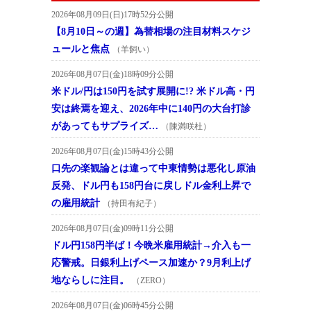
2026年08月09日(日)17時52分公開
【8月10日～の週】為替相場の注目材料スケジ
ュールと焦点
（羊飼い）
2026年08月07日(金)18時09分公開
米ドル/円は150円を試す展開に!? 米ドル高・円
安は終焉を迎え、2026年中に140円の大台打診
があってもサプライズ…
（陳満咲杜）
2026年08月07日(金)15時43分公開
口先の楽観論とは違って中東情勢は悪化し原油
反発、ドル円も158円台に戻しドル金利上昇で
の雇用統計
（持田有紀子）
2026年08月07日(金)09時11分公開
ドル円158円半ば！今晩米雇用統計→介入も一
応警戒。日銀利上げペース加速か？9月利上げ
地ならしに注目。
（ZERO）
2026年08月07日(金)06時45分公開