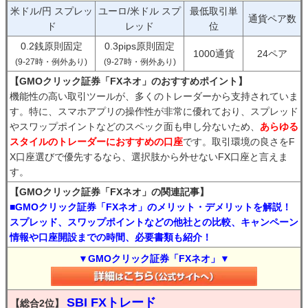
米ドル/円 スプレッ
ユーロ/米ドル スプ
最低取引単
通貨ペア数
ド
レッド
位
0.2銭原則固定
0.3pips原則固定
1000通貨
24ペア
(9-27時・例外あり)
(9-27時・例外あり)
【GMOクリック証券「FXネオ」のおすすめポイント】
機能性の高い取引ツールが、多くのトレーダーから支持されていま
す。特に、スマホアプリの操作性が非常に優れており、スプレッド
やスワップポイントなどのスペック面も申し分ないため、
あらゆる
スタイルのトレーダーにおすすめの口座
です。取引環境の良さをF
X口座選びで優先するなら、選択肢から外せないFX口座と言えま
す。
【GMOクリック証券「FXネオ」の関連記事】
■GMOクリック証券「FXネオ」のメリット・デメリットを解説！
スプレッド、スワップポイントなどの他社との比較、キャンペーン
情報や口座開設までの時間、必要書類も紹介！
▼GMOクリック証券「FXネオ」▼
SBI FXトレード
【総合2位】