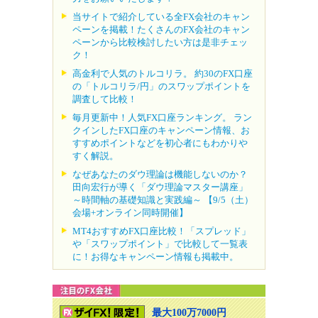
当サイトで紹介している全FX会社のキャン
ペーンを掲載！たくさんのFX会社のキャン
ペーンから比較検討したい方は是非チェッ
ク！
高金利で人気のトルコリラ。 約30のFX口座
の「トルコリラ/円」のスワップポイントを
調査して比較！
毎月更新中！人気FX口座ランキング。 ラン
クインしたFX口座のキャンペーン情報、お
すすめポイントなどを初心者にもわかりや
すく解説。
なぜあなたのダウ理論は機能しないのか？
田向宏行が導く「ダウ理論マスター講座」
～時間軸の基礎知識と実践編～ 【9/5（土）
会場+オンライン同時開催】
MT4おすすめFX口座比較！「スプレッド」
や「スワップポイント」で比較して一覧表
に！お得なキャンペーン情報も掲載中。
最大100万7000円