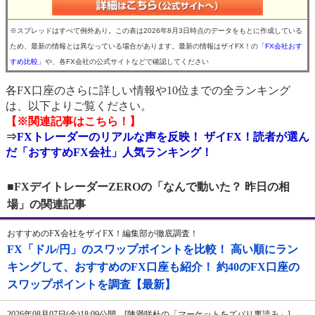
※スプレッドはすべて例外あり。この表は2026年8月3日時点のデータをもとに作成している
ため、最新の情報とは異なっている場合があります。最新の情報はザイFX！の
「FX会社おす
すめ比較」
や、各FX会社の公式サイトなどで確認してください
各FX口座のさらに詳しい情報や10位までの全ランキング
は、以下よりご覧ください。
【※関連記事はこちら！】
⇒
FXトレーダーのリアルな声を反映！ ザイFX！読者が選ん
だ「おすすめFX会社」人気ランキング！
■FXデイトレーダーZEROの「なんで動いた？ 昨日の相
場」の関連記事
おすすめのFX会社をザイFX！編集部が徹底調査！
FX「ドル/円」のスワップポイントを比較！ 高い順にラン
キングして、おすすめのFX口座も紹介！ 約40のFX口座の
スワップポイントを調査【最新】
2026年08月07日(金)18:09公開 [陳満咲杜の「マーケットをズバリ裏読み」]