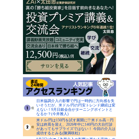
日米協調介入の影響で円は一時的に方向感を失
いそうだが、米ドル/円の円安トレンド継続は変
えない！9月日銀会合がターニングポイントと
なるか？(今井雅人)
米ドル/円は150円を試す展開に!? 米ドル高・円
安は終焉を迎え、2026年中に140円の大台打診
があってもサプライズではない！ 今回の介入は
成功するとみる(陳満咲杜)