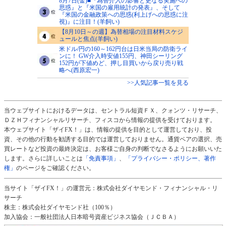
8月7日(金)■『為替介入の影響と更なる実施への
思惑』と『米国の雇用統計の発表』、そして
『米国の金融政策への思惑(利上げへの思惑に注
視)』に注目！(羊飼い)
【8月10日～の週】為替相場の注目材料スケジ
ュールと焦点(羊飼い)
米ドル/円の160～162円台は日米当局の防衛ライ
ンに！ GW介入時安値155円、神田シーリング
152円が下値めど、押し目買いから戻り売り戦
略へ(西原宏一)
>>人気記事一覧を見る
当ウェブサイトにおけるデータは、セントラル短資ＦＸ、クォンツ・リサーチ、
ＤＺＨフィナンシャルリサーチ、フィスコから情報の提供を受けております。
本ウェブサイト「ザイFX！」は、情報の提供を目的として運営しており、投
資、その他の行動を勧誘する目的では運営しておりません。通貨ペアの選択、売
買レートなど投資の最終決定は、お客様ご自身の判断でなさるようにお願いいた
します。さらに詳しいことは
「免責事項」
、
「プライバシー・ポリシー、著作
権」
のページをご確認ください。
当サイト「ザイFX！」の運営元：株式会社ダイヤモンド・フィナンシャル・リ
サーチ
株主：株式会社ダイヤモンド社（100％）
加入協会：一般社団法人日本暗号資産ビジネス協会（ＪＣＢＡ）