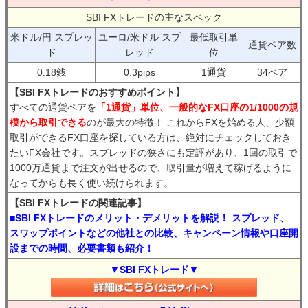
SBI FXトレードの主なスペック
米ドル/円 スプレッ
ユーロ/米ドル スプ
最低取引単
通貨ペア数
ド
レッド
位
0.18銭
0.3pips
1通貨
34ペア
【SBI FXトレードのおすすめポイント】
すべての通貨ペアを
「1通貨」単位、一般的なFX口座の1/1000の規
模から取引できる
のが最大の特徴！ これからFXを始める人、少額
取引ができるFX口座を探している方は、絶対にチェックしておき
たいFX会社です。スプレッドの狭さにも定評があり、1回の取引で
1000万通貨まで注文が出せるので、取引量が増えて稼げるように
なってからも長く使い続けられます。
【SBI FXトレードの関連記事】
■SBI FXトレードのメリット・デメリットを解説！ スプレッド、
スワップポイントなどの他社との比較、キャンペーン情報や口座開
設までの時間、必要書類も紹介！
▼SBI FXトレード▼