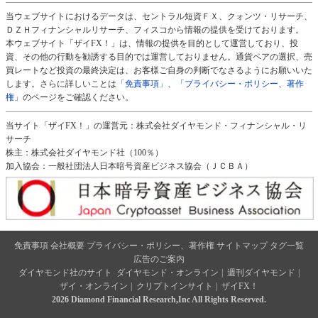
当ウェブサイトにおけるデータは、セントラル短資ＦＸ、クォンツ・リサーチ、
ＤＺＨフィナンシャルリサーチ、フィスコから情報の提供を受けております。
本ウェブサイト「ザイFX！」は、情報の提供を目的として運営しており、投
資、その他の行動を勧誘する目的では運営しておりません。通貨ペアの選択、売
買レートなど投資の最終決定は、お客様ご自身の判断でなさるようにお願いいた
します。さらに詳しいことは
「免責事項」
、
「プライバシー・ポリシー、著作
権」
のページをご確認ください。
当サイト「ザイFX！」の運営元：株式会社ダイヤモンド・フィナンシャル・リ
サーチ
株主：株式会社ダイヤモンド社（100％）
加入協会：一般社団法人日本暗号資産ビジネス協会（ＪＣＢＡ）
免責事項
会社概要
プライバシー・ポリシー、著作権
サイトマップ
タグ一覧
広告のご案内
ダイヤモンド社のサイト
ダイヤモンド・オンライン
|
週刊ダイヤモンド
|
ザイ・オンライン
|
クリプトインサイト
|
ザイFX！
2026 Diamond Financial Research,Inc All Rights Reserved.