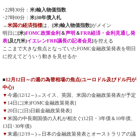
･22時30分：
米)輸入物価指数
･27時00分：
米)30年債入札
→
米国の経済指標
は、
[米)輸入物価指数]
がメイン
明日に
[米)
FOMC政策金利
＆
声明
＆
FRB経済・金利見通し発
表
]及び[米)
イエレンFRB議長の記者会見
]
を控える
ここまで大きな焦点となっていたFOMC金融政策発表を明日
に控えてどういう動きを見せるか
■
12月12日～の週の為替相場の焦点(ユーロドル及びドル円が
中心)
▼
今週(12/12～)→スイス、英国、米国の金融政策発表が予定
▼
14日に[米)FOMC金融政策発表]
▼
20日に[日)日銀金融政策発表]
▼
米国の中長期国債の入札が相次ぐ(12日・3年債＆10年債、
13日･30年債)
▼
来週(12/19～)→日本の金融政策発表とオーストラリアの議