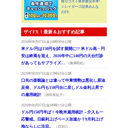
取引コスト業界最安水準!
トレイダーズ証券みんな
のFX
ザイFX！最新＆おすすめ記事
2026年08月07日(金)18時09分公開
米ドル/円は150円を試す展開に!? 米ドル高・円
安は終焉を迎え、2026年中に140円の大台打診
があってもサプライズ…
（陳満咲杜）
2026年08月07日(金)15時43分公開
口先の楽観論とは違って中東情勢は悪化し原油
反発、ドル円も158円台に戻しドル金利上昇で
の雇用統計
（持田有紀子）
2026年08月07日(金)09時11分公開
ドル円158円半ば！今晩米雇用統計→介入も一
応警戒。日銀利上げペース加速か？9月利上げ
地ならしに注目。
（ZERO）