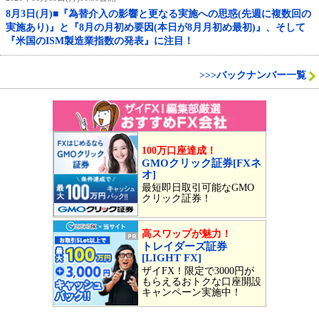
8月3日(月)■『為替介入の影響と更なる実施への思惑(先週に複数回の
実施あり)』と『8月の月初め要因(本日が8月月初め最初)』、そして
『米国のISM製造業指数の発表』に注目！
>>>バックナンバー一覧
100万口座達成！
GMOクリック証券[FXネ
オ]
最短即日取引可能なGMO
クリック証券！
高スワップが魅力！
トレイダーズ証券
[LIGHT FX]
ザイFX！限定で3000円が
もらえるおトクな口座開設
キャンペーン実施中！