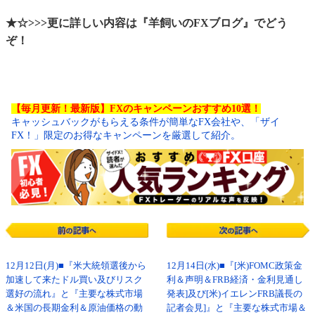
★☆>>>更に詳しい内容は『羊飼いのFXブログ』でどう
ぞ！
【毎月更新！最新版】FXのキャンペーンおすすめ10選！
キャッシュバックがもらえる条件が簡単なFX会社や、「ザイ
FX！」限定のお得なキャンペーンを厳選して紹介。
12月12日(月)■『米大統領選後から
12月14日(水)■『[米)FOMC政策金
加速して来たドル買い及びリスク
利＆声明＆FRB経済・金利見通し
選好の流れ』と『主要な株式市場
発表]及び[米)イエレンFRB議長の
＆米国の長期金利＆原油価格の動
記者会見]』と『主要な株式市場＆