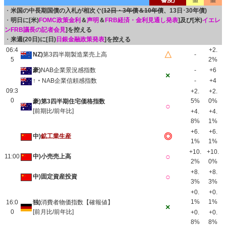
響度)
値
値
・
米国の中長期国債の入札が相次ぐ(
12日・3年債＆10年債
、13日･30年債)
・
明日に[米)
FOMC政策金利
＆
声明
＆
FRB経済・金利見通し発表
]及び[米)
イエレ
ンFRB議長の記者会見
]を控える
・
来週(20日)に[日)
日銀金融政策発表
]を控える
06:4
+2.
△
NZ)
第3四半期製造業売上高
-
5
2%
豪)
NAB企業景況感指数
-
+6
×
↑・
NAB企業信頼感指数
-
+4
09:3
+2.
+2.
0
5%
0%
豪)第3四半期住宅価格指数
○
[前期比/前年比]
+4.
+4.
8%
1%
+6.
+6.
◎
中)
鉱工業生産
1%
1%
+10.
+10.
○
11:00
中)小売売上高
2%
0%
+8.
+8.
○
中)固定資産投資
3%
3%
+0.
+0.
1%
1%
16:0
独)
消費者物価指数【確報値】
×
0
[前月比/前年比]
+0.
+0.
8%
8%