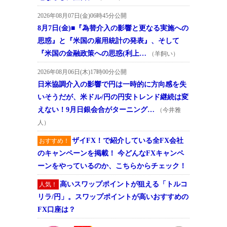
2026年08月07日(金)06時45分公開
8月7日(金)■『為替介入の影響と更なる実施への
思惑』と『米国の雇用統計の発表』、そして
『米国の金融政策への思惑(利上…
（羊飼い）
2026年08月06日(木)17時00分公開
日米協調介入の影響で円は一時的に方向感を失
いそうだが、米ドル/円の円安トレンド継続は変
えない！9月日銀会合がターニング…
（今井雅
人）
ザイFX！で紹介している全FX会社
おすすめ！
のキャンペーンを掲載！ 今どんなFXキャンペ
ーンをやっているのか、こちらからチェック！
高いスワップポイントが狙える「トルコ
人気！
リラ/円」。スワップポイントが高いおすすめの
FX口座は？