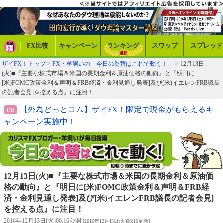
FX比較
キャンペーン
ランキング
スワップ
スプレッド
ザイFX！トップ
>
FX・羊飼いの「今日の為替はこれで動く！」
> 12月13日
(火)■『主要な株式市場＆米国の長期金利＆原油価格の動向』と『明日に
[米)FOMC政策金利＆声明＆FRB経済・金利見通し発表]及び[米)イエレンFRB議長
の記者会見]を控える点』に注目！
【外為どっとコム】ザイFX！限定で現金がもらえるキ
ャンペーン実施中！
12月13日(火)■『主要な株式市場＆米国の長期金利＆原油価
格の動向』と『明日に[米)FOMC政策金利＆声明＆FRB経
済・金利見通し発表]及び[米)イエレンFRB議長の記者会見]
を控える点』に注目！
2016年12月13日(火)06:16公開
[2016年12月13日(火)06:16更新]