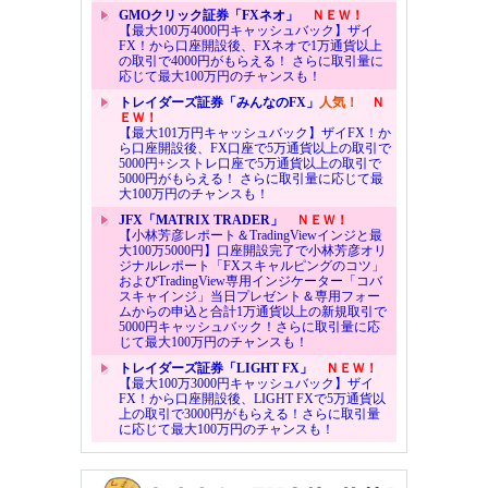
GMOクリック証券「FXネオ」
ＮＥＷ！
【最大100万4000円キャッシュバック】ザイ
FX！から口座開設後、FXネオで1万通貨以上
の取引で4000円がもらえる！ さらに取引量に
応じて最大100万円のチャンスも！
トレイダーズ証券「みんなのFX」
人気！
Ｎ
ＥＷ！
【最大101万円キャッシュバック】ザイFX！か
ら口座開設後、FX口座で5万通貨以上の取引で
5000円+シストレ口座で5万通貨以上の取引で
5000円がもらえる！ さらに取引量に応じて最
大100万円のチャンスも！
JFX「MATRIX TRADER」
ＮＥＷ！
【小林芳彦レポート＆TradingViewインジと最
大100万5000円】口座開設完了で小林芳彦オリ
ジナルレポート「FXスキャルピングのコツ」
およびTradingView専用インジケーター「コバ
スキャインジ」当日プレゼント＆専用フォー
ムからの申込と合計1万通貨以上の新規取引で
5000円キャッシュバック！さらに取引量に応
じて最大100万円のチャンスも！
トレイダーズ証券「LIGHT FX」
ＮＥＷ！
【最大100万3000円キャッシュバック】ザイ
FX！から口座開設後、LIGHT FXで5万通貨以
上の取引で3000円がもらえる！さらに取引量
に応じて最大100万円のチャンスも！