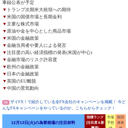
事録公表が予定
▼
トランプ次期米大統領への期待
▼
米国の国債市場と長期金利
▼
主要な株式市場
▼
原油や金を中心とした商品市場
▼
米国の金融政策
▼
金融当局者や要人による発言
▼
注目度の高い経済指標の発表(米国が中心)
▼
金融市場のリスク許容度
▼
欧州の金融政策
▼
日本の金融政策
▼
英国のEU離脱
▼
中国の景気動向
ザイFX！で紹介している全FX会社のキャンペーンを掲載！ 今ど
んなFXキャンペーンをやっているのか、こちらからチェック！
指標ランク
市場
前回
12月13日(火)の為替相場の注目材料
(注目度＆影
予想
発表