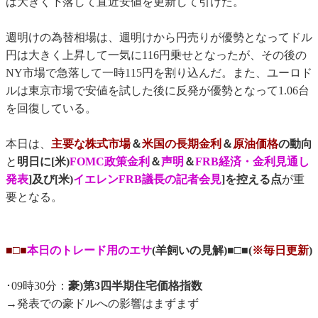
は大きく下落して直近安値を更新して引けた。
週明けの為替相場は、週明けから円売りが優勢となってドル
円は大きく上昇して一気に116円乗せとなったが、その後の
NY市場で急落して一時115円を割り込んだ。また、ユーロド
ルは東京市場で安値を試した後に反発が優勢となって1.06台
を回復している。
本日は、
主要な株式市場
＆
米国の長期金利
＆
原油価格
の動向
と
明日に[米)
FOMC政策金利
＆
声明
＆
FRB経済・金利見通し
発表
]及び[米)
イエレンFRB議長の記者会見
]を控える点
が重
要となる。
■□■
本日のトレード用のエサ
(羊飼いの見解)■□■(
※毎日更新
)
･09時30分：
豪)第3四半期住宅価格指数
→発表での豪ドルへの影響はまずまず