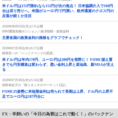
米ドル/円は155円割れなら152円が次の焦点！ 日米協調介入で160円
台は戻り売りへ。米国がユーロ/円で円買い、欧州通貨のクロス円の
反落が続くか注目
2026年08月03日(月)12:31公開
IMM通貨先物ポジション／経済指標・政策金利
主要各国の政策金利の推移をグラフでチェック！
2026年07月30日(木)16:17公開
西原宏一の「ヘッジファンドの思惑」
米ドル/円は年内170円、ユーロ/円は200円を視野に！ FOMC据え置
きでも円安構造は変わらず、悪い金利上昇と原油高、新NISAが支え
る
2026年07月30日(木)15:24公開
持田有紀子の「戦うオンナのマーケット日記」
FOMCの姿勢に米短期金利は売られて長期は上昇、ドル円の上昇不
足でユーロ円は187円台に
FX・羊飼いの「今日の為替はこれで動く！」のバックナン