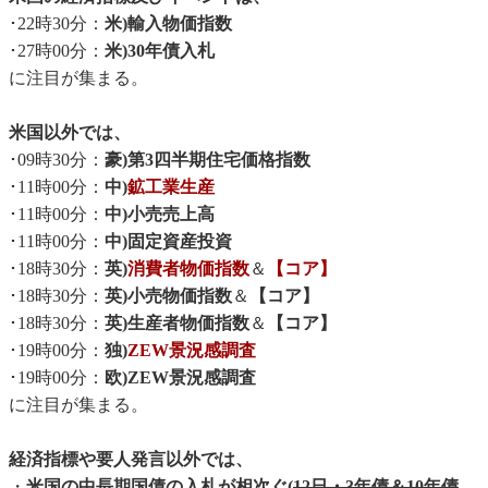
･22時30分：
米)輸入物価指数
･27時00分：
米)30年債入札
に注目が集まる。
米国以外では、
･09時30分：
豪)第3四半期住宅価格指数
･11時00分：
中)
鉱工業生産
･11時00分：
中)小売売上高
･11時00分：
中)固定資産投資
･18時30分：
英)
消費者物価指数
＆
【コア】
･18時30分：
英)小売物価指数
＆
【コア】
･18時30分：
英)生産者物価指数
＆
【コア】
･19時00分：
独)
ZEW景況感調査
･19時00分：
欧)ZEW景況感調査
に注目が集まる。
経済指標や要人発言以外では、
・
米国の中長期国債の入札が相次ぐ(
12日・3年債＆10年債
、