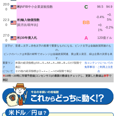
20:0
C
米)
NFIB中小企業楽観指数
96.5
94.9
0
+0.
-0.4%
5%
22:3
米)輸入物価指数
BB
0
[前月比/前年比]
+0.
-0.2%
1%
27:0
A
米)30年債入札
120億ドル
0
文字が、普通→太字→赤色太字の順番で重要なものになる。ピンク太字は金融政策関連のも
の。
ピンクのバックは米国の材料でオレンジは金融政策関連、黄は要人発言、緑は企業の決算を表
す。
重要ラン
米国の経済指標はSS→S→AA→A→BB→B→Cの7段階で
当コンテンツについての
ク
表記
免罪事項・ご利用上注意
について
その他の経済指標は◎→○→△→×の4段階で表記
点
※
15時～20時に市場予想値(コンセンサス)の最新の数値をチェックし、更新した数値は
赤字
で
表記