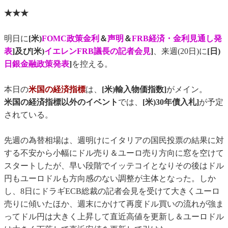
★★★
明日に
[米)
FOMC政策金利
＆
声明
＆
FRB経済・金利見通し発
表
]及び[米)
イエレンFRB議長の記者会見
]
、来週(20日)に
[日)
日銀金融政策発表
]
を控える。
本日の
米国の経済指標
は、
[米)輸入物価指数]
がメイン。
米国の経済指標以外のイベント
では、
[米)30年債入札]
が予定
されている。
先週の為替相場は、週明けにイタリアの国民投票の結果に対
する不安から小幅にドル売り＆ユーロ売り方向に窓を空けて
スタートしたが、早い段階でイッテコイとなりその後はドル
円もユーロドルも方向感のない調整が主体となった。しか
し、8日にドラギECB総裁の記者会見を受けて大きくユーロ
売りに傾いたほか、週末にかけて再度ドル買いの流れが強ま
ってドル円は大きく上昇して直近高値を更新し＆ユーロドル