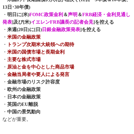
13日･30年債)
・
明日に[米)
FOMC政策金利
＆
声明
＆
FRB経済・金利見通し
発表
]及び[米)
イエレンFRB議長の記者会見
]を控える
・
来週(20日)に[日)
日銀金融政策発表
]を控える
・
米国の金融政策
・
トランプ次期米大統領への期待
・
米国の国債市場と長期金利
・
主要な株式市場
・
原油と金を中心とした商品市場
・
金融当局者や要人による発言
・
金融市場のリスク許容度
・
欧州の金融政策
・
日本の金融政策
・
英国のEU離脱
・
中国の景気動向
などが重要。