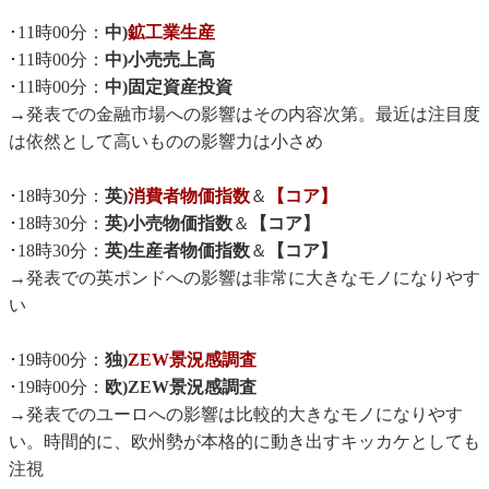
･11時00分：
中)
鉱工業生産
･11時00分：
中)小売売上高
･11時00分：
中)固定資産投資
→発表での金融市場への影響はその内容次第。最近は注目度
は依然として高いものの影響力は小さめ
･18時30分：
英)
消費者物価指数
＆
【コア】
･18時30分：
英)小売物価指数
＆
【コア】
･18時30分：
英)生産者物価指数
＆
【コア】
→発表での英ポンドへの影響は非常に大きなモノになりやす
い
･19時00分：
独)
ZEW景況感調査
･19時00分：
欧)ZEW景況感調査
→発表でのユーロへの影響は比較的大きなモノになりやす
い。時間的に、欧州勢が本格的に動き出すキッカケとしても
注視