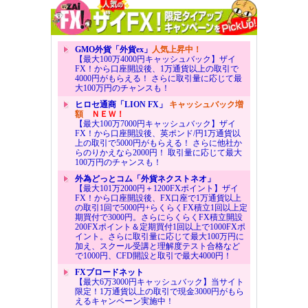
GMO外貨「外貨ex」
人気上昇中！
【最大100万4000円キャッシュバック】ザイ
FX！から口座開設後、1万通貨以上の取引で
4000円がもらえる！ さらに取引量に応じて最
大100万円のチャンスも！
ヒロセ通商「LION FX」
キャッシュバック増
額
ＮＥＷ！
【最大100万7000円キャッシュバック】ザイ
FX！から口座開設後、英ポンド/円1万通貨以
上の取引で5000円がもらえる！ さらに他社か
らのりかえなら2000円！ 取引量に応じて最大
100万円のチャンスも！
外為どっとコム「外貨ネクストネオ」
【最大101万2000円＋1200FXポイント】ザイ
FX！から口座開設後、FX口座で1万通貨以上
の取引1回で5000円+らくらくFX積立1回以上定
期買付で3000円。さらにらくらくFX積立開設
200FXポイント＆定期買付1回以上で1000FXポ
イント。さらに取引量に応じて最大100万円に
加え、スクール受講と理解度テスト合格など
で1000円、CFD開設と取引で最大4000円！
FXブロードネット
【最大6万3000円キャッシュバック】当サイト
限定！1万通貨以上の取引で現金3000円がもら
えるキャンペーン実施中！