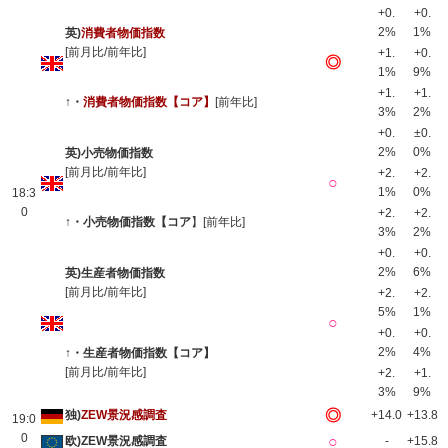
+0.
+0.
2%
1%
英)
消費者物価指数
[前月比/前年比]
+1.
+0.
◎
1%
9%
+1.
+1.
↑・
消費者物価指数【コア】
[前年比]
3%
2%
+0.
±0.
2%
0%
英)小売物価指数
[前月比/前年比]
+2.
+2.
○
1%
0%
18:3
0
+2.
+2.
↑・小売物価指数【コア
】[前年比]
3%
2%
+0.
+0.
2%
6%
英)生産者物価指数
[前月比/前年比]
+2.
+2.
5%
1%
○
+0.
+0.
2%
4%
↑・生産者物価指数【コア】
[前月比/前年比]
+2.
+1.
3%
9%
◎
独)
ZEW景況感調査
+14.0
+13.8
19:0
0
○
欧)ZEW景況感調査
-
+15.8