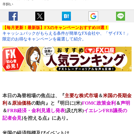
羊飼い
【毎月更新！最新版】FXのキャンペーンおすすめ10選！
キャッシュバックがもらえる条件が簡単なFX会社や、「ザイFX！」
限定のお得なキャンペーンを厳選して紹介。
本日の為替相場の焦点は、『
主要な株式市場
＆
米国の長期金
利
＆
原油価格
の動向』と『明日に[米)
FOMC政策金利
＆
声明
＆
FRB経済・金利見通し発表
]及び[米)
イエレンFRB議長の
記者会見
]を控える点』にあり。
米国の経済指標及びイベントは、