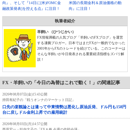
向』、そして『14日に[米)FOMC金
米国の長期金利＆原油価格の動
融政策発表]を控える点』に注目！
向』に注目！
執筆者紹介
羊飼い （ひつじかい）
FX情報満載の人気ブログ「羊飼いのFXブログ」を運営
する凄腕ブロガー。日本ではまだFXが一般的でなかった
2001年からFXのトレードを続けている。このコーナーは
そんな羊飼いが今日発表される重要経済指標をズバリ解
説！
FX・羊飼いの「今日の為替はこれで動く！」の関連記事
2026年08月07日(金)15:43公開
持田有紀子の「戦うオンナのマーケット日記」
口先の楽観論とは違って中東情勢は悪化し原油反発、ドル円も158円
台に戻しドル金利上昇での雇用統計
2026年08月03日(月)14:57公開
西原宏一・叶内文子の「FX＆株 今週の作戦会議」