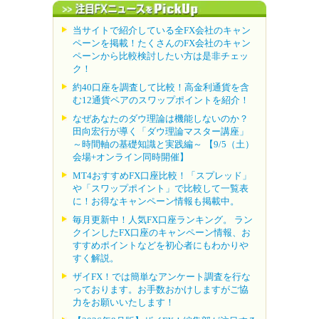
当サイトで紹介している全FX会社のキャン
ペーンを掲載！たくさんのFX会社のキャン
ペーンから比較検討したい方は是非チェッ
ク！
約40口座を調査して比較！高金利通貨を含
む12通貨ペアのスワップポイントを紹介！
なぜあなたのダウ理論は機能しないのか？
田向宏行が導く「ダウ理論マスター講座」
～時間軸の基礎知識と実践編～ 【9/5（土）
会場+オンライン同時開催】
MT4おすすめFX口座比較！「スプレッド」
や「スワップポイント」で比較して一覧表
に！お得なキャンペーン情報も掲載中。
毎月更新中！人気FX口座ランキング。 ラン
クインしたFX口座のキャンペーン情報、お
すすめポイントなどを初心者にもわかりや
すく解説。
ザイFX！では簡単なアンケート調査を行な
っております。お手数おかけしますがご協
力をお願いいたします！