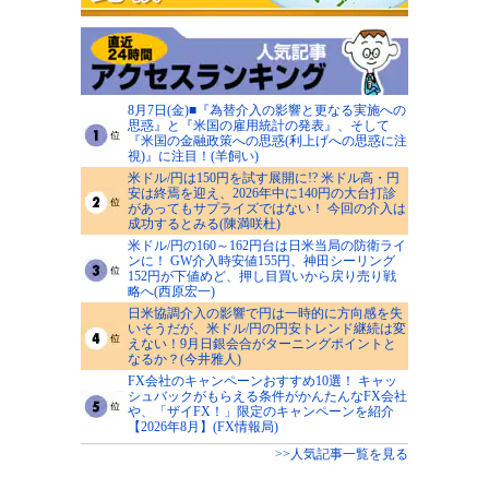
8月7日(金)■『為替介入の影響と更なる実施への
思惑』と『米国の雇用統計の発表』、そして
『米国の金融政策への思惑(利上げへの思惑に注
視)』に注目！(羊飼い)
米ドル/円は150円を試す展開に!? 米ドル高・円
安は終焉を迎え、2026年中に140円の大台打診
があってもサプライズではない！ 今回の介入は
成功するとみる(陳満咲杜)
米ドル/円の160～162円台は日米当局の防衛ライ
ンに！ GW介入時安値155円、神田シーリング
152円が下値めど、押し目買いから戻り売り戦
略へ(西原宏一)
日米協調介入の影響で円は一時的に方向感を失
いそうだが、米ドル/円の円安トレンド継続は変
えない！9月日銀会合がターニングポイントと
なるか？(今井雅人)
FX会社のキャンペーンおすすめ10選！ キャッ
シュバックがもらえる条件がかんたんなFX会社
や、「ザイFX！」限定のキャンペーンを紹介
【2026年8月】(FX情報局)
>>人気記事一覧を見る