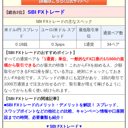
SBI FXトレード
【総合2位】
SBI FXトレードの主なスペック
米ドル/円 スプレッ
ユーロ/米ドル スプ
最低取引単
通貨ペア数
ド
レッド
位
0.18銭
0.3pips
1通貨
34ペア
【SBI FXトレードのおすすめポイント】
すべての通貨ペアを
「1通貨」単位、一般的なFX口座の1/1000の規
模から取引できる
のが最大の特徴！ これからFXを始める人、少額
取引ができるFX口座を探している方は、絶対にチェックしておき
たいFX会社です。スプレッドの狭さにも定評があり、1回の取引で
1000万通貨まで注文が出せるので、取引量が増えて稼げるように
なってからも長く使い続けられます。
【SBI FXトレードの関連記事】
■SBI FXトレードのメリット・デメリットを解説！ スプレッド、
スワップポイントなどの他社との比較、キャンペーン情報や口座開
設までの時間、必要書類も紹介！
▼SBI FXトレード▼