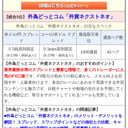
外為どっとコム「外貨ネクストネオ」
【総合3位】
外為どっとコム「外貨ネクストネオ」の主なスペック
米ドル/円 スプレッ
ユーロ/米ドル スプ
最低取引単
通貨ペア数
ド
レッド
位
0.2銭原則固定
0.3pips原則固定
1000通貨
42ペア
(9-27時・例外あり)
(9-27時・例外あり)
【外為どっとコム「外貨ネクストネオ」のおすすめポイント】
業界最狭水準のスプレッドと豊富な情報で、多くのトレーダーに人
気のFX口座
です。FX取引が初めての初心者から、スキル向上を目
指す中・上級者向けまで、各自のレベルにあわせて受講できる学習
コンテンツも魅力です。比較チャートや相場の先行きを予測してく
れる機能など、取引をサポートしてくれるツールも充実していま
す。
【外為どっとコム「外貨ネクストネオ」の関連記事】
■外為どっとコム「外貨ネクストネオ」のメリット・デメリットを
解説！ スプレッド、スワップポイントなどの他社との比較、キャ