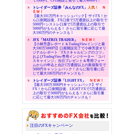
で1000円、CFD開設と取引で最大4000円！
トレイダーズ証券「みんなのFX」
人気！
Ｎ
ＥＷ！
【最大101万円キャッシュバック】ザイFX！か
ら口座開設後、FX口座で5万通貨以上の取引で
5000円+シストレ口座で5万通貨以上の取引で
5000円がもらえる！ さらに取引量に応じて最
大100万円のチャンスも！
JFX「MATRIX TRADER」
ＮＥＷ！
【小林芳彦レポート＆TradingViewインジと最
大100万5000円】口座開設完了で小林芳彦オリ
ジナルレポート「FXスキャルピングのコツ」
およびTradingView専用インジケーター「コバ
スキャインジ」当日プレゼント＆専用フォー
ムからの申込と合計1万通貨以上の新規取引で
5000円キャッシュバック！さらに取引量に応
じて最大100万円のチャンスも！
トレイダーズ証券「LIGHT FX」
ＮＥＷ！
【最大100万3000円キャッシュバック】ザイ
FX！から口座開設後、LIGHT FXで5万通貨以
上の取引で3000円がもらえる！さらに取引量
に応じて最大100万円のチャンスも！
注目のFXキャンペーン