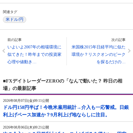
関連タグ
米ドル/円
前の記事
次の記事
いよいよ2007年の相場環境に
米国株2015年日経平均に似た
似てきた！昨年までの投資家
環境か？リスクオンのピーク
心理や値動き…
を探るだけの…
■FXデイトレーダーZEROの「なんで動いた？ 昨日の相
場」の最新記事
2026年08月07日(金)09:11公開
ドル円158円半ば！今晩米雇用統計→介入も一応警戒。日銀
利上げペース加速か？9月利上げ地ならしに注目。
2026年08月06日(木)09:21公開