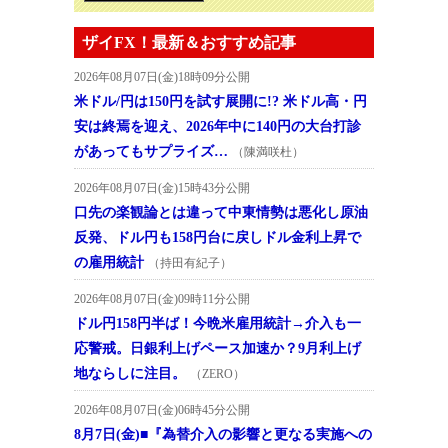
ザイFX！最新＆おすすめ記事
2026年08月07日(金)18時09分公開
米ドル/円は150円を試す展開に!? 米ドル高・円
安は終焉を迎え、2026年中に140円の大台打診
があってもサプライズ…
（陳満咲杜）
2026年08月07日(金)15時43分公開
口先の楽観論とは違って中東情勢は悪化し原油
反発、ドル円も158円台に戻しドル金利上昇で
の雇用統計
（持田有紀子）
2026年08月07日(金)09時11分公開
ドル円158円半ば！今晩米雇用統計→介入も一
応警戒。日銀利上げペース加速か？9月利上げ
地ならしに注目。
（ZERO）
2026年08月07日(金)06時45分公開
8月7日(金)■『為替介入の影響と更なる実施への