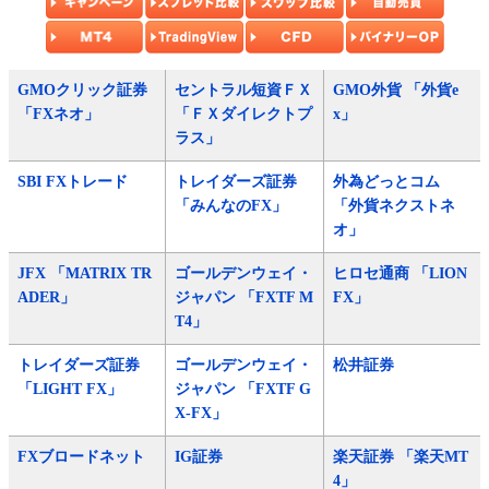
GMOクリック証券
セントラル短資ＦＸ
GMO外貨 「外貨e
「FXネオ」
「ＦＸダイレクトプ
x」
ラス」
SBI FXトレード
トレイダーズ証券
外為どっとコム
「みんなのFX」
「外貨ネクストネ
オ」
JFX 「MATRIX TR
ゴールデンウェイ・
ヒロセ通商 「LION
ADER」
ジャパン 「FXTF M
FX」
T4」
トレイダーズ証券
ゴールデンウェイ・
松井証券
「LIGHT FX」
ジャパン 「FXTF G
X-FX」
FXブロードネット
IG証券
楽天証券 「楽天MT
4」