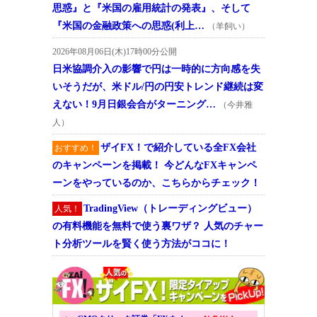
思惑』と『米国の雇用統計の発表』、そして
『米国の金融政策への思惑(利上…
（羊飼い）
2026年08月06日(木)17時00分公開
日米協調介入の影響で円は一時的に方向感を失
いそうだが、米ドル/円の円安トレンド継続は変
えない！9月日銀会合がターニング…
（今井雅
人）
ザイFX！で紹介している全FX会社
おすすめ！
のキャンペーンを掲載！ 今どんなFXキャンペ
ーンをやっているのか、こちらからチェック！
TradingView（トレーディングビュー）
人気！
の有料機能を無料で使う裏ワザ？ 人気のチャー
ト分析ツールを賢く使う方法がココに！