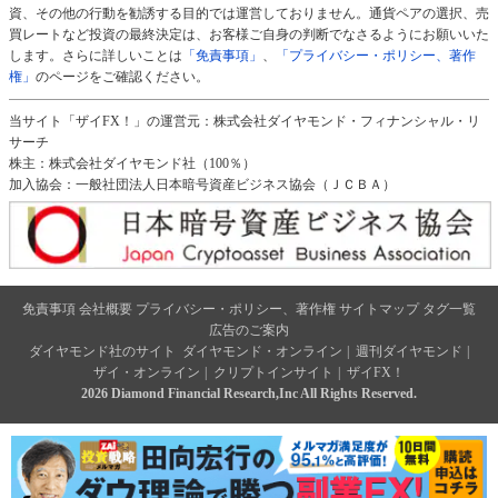
資、その他の行動を勧誘する目的では運営しておりません。通貨ペアの選択、売
買レートなど投資の最終決定は、お客様ご自身の判断でなさるようにお願いいた
します。さらに詳しいことは
「免責事項」
、
「プライバシー・ポリシー、著作
権」
のページをご確認ください。
当サイト「ザイFX！」の運営元：株式会社ダイヤモンド・フィナンシャル・リ
サーチ
株主：株式会社ダイヤモンド社（100％）
加入協会：一般社団法人日本暗号資産ビジネス協会（ＪＣＢＡ）
免責事項
会社概要
プライバシー・ポリシー、著作権
サイトマップ
タグ一覧
広告のご案内
ダイヤモンド社のサイト
ダイヤモンド・オンライン
|
週刊ダイヤモンド
|
ザイ・オンライン
|
クリプトインサイト
|
ザイFX！
2026 Diamond Financial Research,Inc All Rights Reserved.