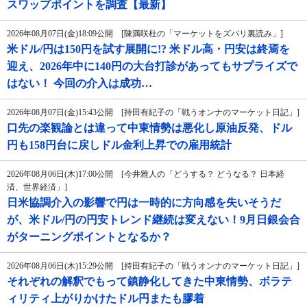
スワップポイントを調査【最新】
2026年08月07日(金)18:09公開 [陳満咲杜の「マーケットをズバリ裏読み」]
米ドル/円は150円を試す展開に!? 米ドル高・円安は終焉を
迎え、2026年中に140円の大台打診があってもサプライズで
はない！ 今回の介入は成功…
2026年08月07日(金)15:43公開 [持田有紀子の「戦うオンナのマーケット日記」]
口先の楽観論とは違って中東情勢は悪化し原油反発、ドル
円も158円台に戻しドル金利上昇での雇用統計
2026年08月06日(木)17:00公開 [今井雅人の「どうする？ どうなる？ 日本経
済、世界経済」]
日米協調介入の影響で円は一時的に方向感を失いそうだ
が、米ドル/円の円安トレンド継続は変えない！9月日銀会合
がターニングポイントとなるか？
2026年08月06日(木)15:29公開 [持田有紀子の「戦うオンナのマーケット日記」]
それぞれの解釈でもって鎮静化してきた中東情勢、ボラテ
ィリティ上がりかけたドル円またも膠着