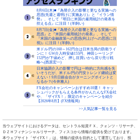
8月6日(木)■『為替介入の影響と更なる実施への
思惑(先週と週明けに実施あり)』と『イラン情
勢』、そして『明日に米国の雇用統計の発表を
控える点』に注目！(羊飼い)
8月7日(金)■『為替介入の影響と更なる実施への
思惑』と『米国の雇用統計の発表』、そして
『米国の金融政策への思惑(利上げへの思惑に注
視)』に注目！(羊飼い)
米ドル/円の160～162円台は日米当局の防衛ライ
ンに！ GW介入時安値155円、神田シーリング
152円が下値めど、押し目買いから戻り売り戦
略へ(西原宏一)
日米協調介入の影響で円は一時的に方向感を失
いそうだが、米ドル/円の円安トレンド継続は変
えない！9月日銀会合がターニングポイントと
なるか？(今井雅人)
FX会社のキャンペーンおすすめ10選！ キャッ
シュバックがもらえる条件がかんたんなFX会社
や、「ザイFX！」限定のキャンペーンを紹介
【2026年8月】(FX情報局)
>>人気記事一覧を見る
当ウェブサイトにおけるデータは、セントラル短資ＦＸ、クォンツ・リサーチ、
ＤＺＨフィナンシャルリサーチ、フィスコから情報の提供を受けております。
本ウェブサイト「ザイFX！」は、情報の提供を目的として運営しており、投