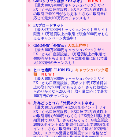
GMOクリック証券「FXネオ」
ＮＥＷ！
【最大100万4000円キャッシュバック】ザイ
FX！から口座開設後、FXネオで1万通貨以上
の取引で4000円がもらえる！ さらに取引量に
応じて最大100万円のチャンスも！
FXブロードネット
【最大6万3000円キャッシュバック】当サイト
限定！1万通貨以上の取引で現金3000円がもら
えるキャンペーン実施中！
GMO外貨「外貨ex」
人気上昇中！
【最大100万4000円キャッシュバック】ザイ
FX！から口座開設後、1万通貨以上の取引で
4000円がもらえる！ さらに取引量に応じて最
大100万円のチャンスも！
ヒロセ通商「LION FX」
キャッシュバック増
額
ＮＥＷ！
【最大100万7000円キャッシュバック】ザイ
FX！から口座開設後、英ポンド/円1万通貨以
上の取引で5000円がもらえる！ さらに他社か
らのりかえなら2000円！ 取引量に応じて最大
100万円のチャンスも！
外為どっとコム「外貨ネクストネオ」
【最大101万2000円＋1200FXポイント】ザイ
FX！から口座開設後、FX口座で1万通貨以上
の取引1回で5000円+らくらくFX積立1回以上定
期買付で3000円。さらにらくらくFX積立開設
200FXポイント＆定期買付1回以上で1000FXポ
イント。さらに取引量に応じて最大100万円に
加え、スクール受講と理解度テスト合格など