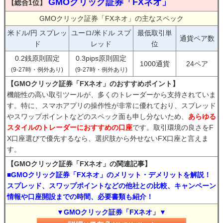
GMOクリック証券「FXネオ」
【総合1位】
GMOクリック証券「FXネオ」の主なスペック
米ドル/円 スプレッ
ユーロ/米ドル スプ
最低取引単
通貨ペア数
ド
レッド
位
0.2銭原則固定
0.3pips原則固定
1000通貨
24ペア
(9-27時・例外あり)
(9-27時・例外あり)
【GMOクリック証券「FXネオ」のおすすめポイント】
機能性の高い取引ツールが、多くのトレーダーから支持されていま
す。特に、スマホアプリの操作性が非常に優れており、スプレッド
やスワップポイントなどのスペック面も申し分ないため、
あらゆる
スタイルのトレーダーにおすすめの口座
です。取引環境の良さをF
X口座選びで優先するなら、選択肢から外せないFX口座と言えま
す。
【GMOクリック証券「FXネオ」の関連記事】
■GMOクリック証券「FXネオ」のメリット・デメリットを解説！
スプレッド、スワップポイントなどの他社との比較、キャンペーン
情報や口座開設までの時間、必要書類も紹介！
▼GMOクリック証券「FXネオ」▼