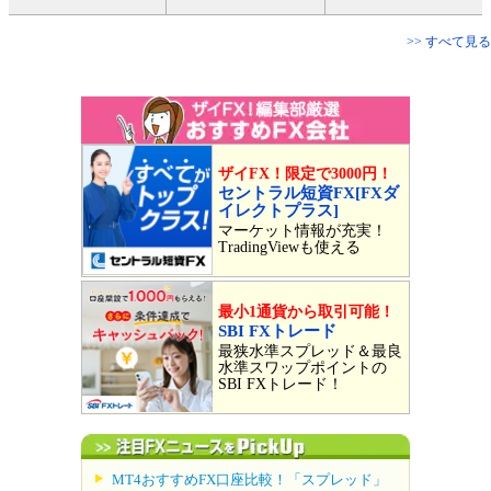
>> すべて見る
ザイFX！限定で3000円！
セントラル短資FX[FXダ
イレクトプラス]
マーケット情報が充実！
TradingViewも使える
最小1通貨から取引可能！
SBI FXトレード
最狭水準スプレッド＆最良
水準スワップポイントの
SBI FXトレード！
MT4おすすめFX口座比較！「スプレッド」