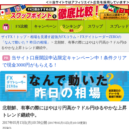
FX比較
キャンペーン
ランキング
スワップ
スプレッド
ザイFX！トップ
>
相場を見通す超強力FXコラム
>
FXデイトレーダーZEROの
「なんで動いた？ 昨日の相場」
> 北朝鮮、有事の際にはやはり円高か？ドル円ゆ
るやかな上昇トレンド継続中。
当サイト口座開設申込限定キャンペーン中！条件クリア
で現金3000円がもらえる！
北朝鮮、有事の際にはやはり円高か？
ドル円ゆるやかな上昇
トレンド継続中。
2017年05月15日(月)10:59公開
[2017年05月15日(月)10:59更新]
ZERO