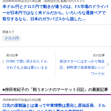
2026年06月09日(火)13:46公開 [田向宏行式 副業FXのススメ!]
米ドル/円とクロス円で動きが違うのは、FX市場のドライバ
ーが日本円ではなく米ドルだから。いろいろな通貨ペアで
取引するなら、日本のガラパゴスから脱した…
関連タグ
クロス円
前の記事
次の記事
FOMCで買い戻されたドル、
政治マターにはすっかり無反
それでも上値は重たいまま
応、材料薄で為替相場レンジ
ワークか
■持田有紀子の「戦うオンナのマーケット日記」の最新記事
2026年08月07日(金)15:43公開
口先の楽観論とは違って中東情勢は悪化し原油反発、ドル