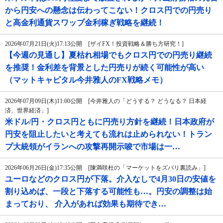
から円安への懸念は伝わってこない！クロス円での円売り
と高金利通貨スワップ金利稼ぎ戦略を継続！
2026年07月21日(火)17:13公開 [ザイFX！投資戦略＆勝ち方研究！]
【今週の見通し】夏枯れ相場でもクロス円での円売り継続
を推奨！金利差を背景とした円売りが続く可能性が高い
（マットキャピタル今井雅人のFX戦略メモ）
2026年07月09日(木)11:00公開 [今井雅人の「どうする？ どうなる？ 日本経
済、世界経済」]
米ドル/円・クロス円ともに円売り方針を継続！日本政府が
円安を阻止したいと考えても流れは止められない！トラン
プ大統領がイランへの攻撃再開示唆で市場は一…
2026年06月26日(金)17:35公開 [陳満咲杜の「マーケットをズバリ裏読み」]
ユーロなどのクロス円が下落。介入なしで4月30日の安値を
割り込めば、一段と下落する可能性も…。円安の調整は始
まっており、 介入があれば効果も期待でき…