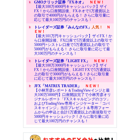
GMOクリック証券「FXネオ」
ＮＥＷ！
【最大100万4000円キャッシュバック】ザイ
FX！から口座開設後、FXネオで1万通貨以上
の取引で4000円がもらえる！ さらに取引量に
応じて最大100万円のチャンスも！
トレイダーズ証券「みんなのFX」
人気！
Ｎ
ＥＷ！
【最大101万円キャッシュバック】ザイFX！か
ら口座開設後、FX口座で5万通貨以上の取引で
5000円+シストレ口座で5万通貨以上の取引で
5000円がもらえる！ さらに取引量に応じて最
大100万円のチャンスも！
トレイダーズ証券「LIGHT FX」
ＮＥＷ！
【最大100万3000円キャッシュバック】ザイ
FX！から口座開設後、LIGHT FXで5万通貨以
上の取引で3000円がもらえる！さらに取引量
に応じて最大100万円のチャンスも！
JFX「MATRIX TRADER」
ＮＥＷ！
【小林芳彦レポート＆TradingViewインジと最
大100万5000円】口座開設完了で小林芳彦オリ
ジナルレポート「FXスキャルピングのコツ」
およびTradingView専用インジケーター「コバ
スキャインジ」当日プレゼント＆専用フォー
ムからの申込と合計1万通貨以上の新規取引で
5000円キャッシュバック！さらに取引量に応
じて最大100万円のチャンスも！