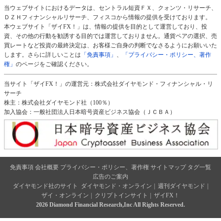
当ウェブサイトにおけるデータは、セントラル短資ＦＸ、クォンツ・リサーチ、
ＤＺＨフィナンシャルリサーチ、フィスコから情報の提供を受けております。
本ウェブサイト「ザイFX！」は、情報の提供を目的として運営しており、投
資、その他の行動を勧誘する目的では運営しておりません。通貨ペアの選択、売
買レートなど投資の最終決定は、お客様ご自身の判断でなさるようにお願いいた
します。さらに詳しいことは
「免責事項」
、
「プライバシー・ポリシー、著作
権」
のページをご確認ください。
当サイト「ザイFX！」の運営元：株式会社ダイヤモンド・フィナンシャル・リ
サーチ
株主：株式会社ダイヤモンド社（100％）
加入協会：一般社団法人日本暗号資産ビジネス協会（ＪＣＢＡ）
免責事項
会社概要
プライバシー・ポリシー、著作権
サイトマップ
タグ一覧
広告のご案内
ダイヤモンド社のサイト
ダイヤモンド・オンライン
|
週刊ダイヤモンド
|
ザイ・オンライン
|
クリプトインサイト
|
ザイFX！
2026 Diamond Financial Research,Inc All Rights Reserved.