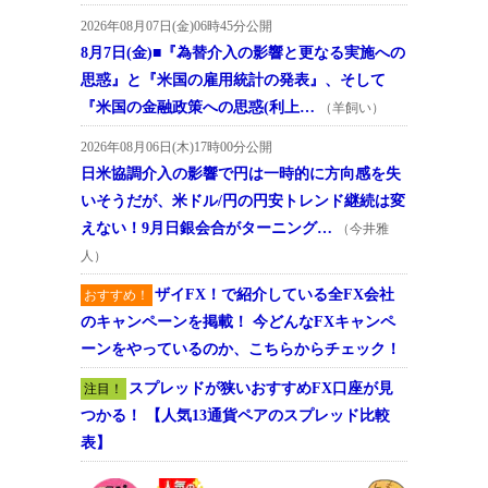
2026年08月07日(金)06時45分公開
8月7日(金)■『為替介入の影響と更なる実施への
思惑』と『米国の雇用統計の発表』、そして
『米国の金融政策への思惑(利上…
（羊飼い）
2026年08月06日(木)17時00分公開
日米協調介入の影響で円は一時的に方向感を失
いそうだが、米ドル/円の円安トレンド継続は変
えない！9月日銀会合がターニング…
（今井雅
人）
ザイFX！で紹介している全FX会社
おすすめ！
のキャンペーンを掲載！ 今どんなFXキャンペ
ーンをやっているのか、こちらからチェック！
スプレッドが狭いおすすめFX口座が見
注目！
つかる！ 【人気13通貨ペアのスプレッド比較
表】