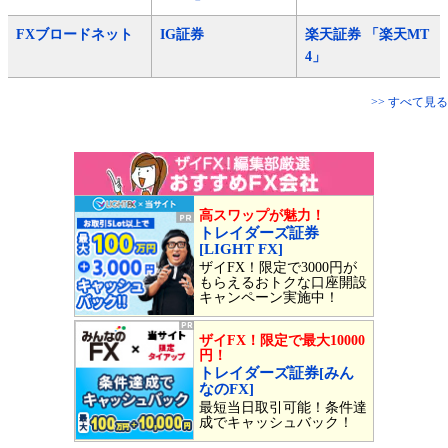
FXブロードネット
IG証券
楽天証券 「楽天MT
4」
>> すべて見る
高スワップが魅力！
トレイダーズ証券
[LIGHT FX]
ザイFX！限定で3000円が
もらえるおトクな口座開設
キャンペーン実施中！
ザイFX！限定で最大10000
円！
トレイダーズ証券[みん
なのFX]
最短当日取引可能！条件達
成でキャッシュバック！