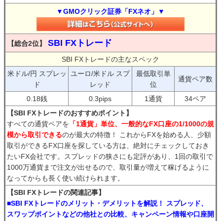
▼GMOクリック証券「FXネオ」▼
SBI FXトレード
【総合2位】
SBI FXトレードの主なスペック
米ドル/円 スプレッ
ユーロ/米ドル スプ
最低取引単
通貨ペア数
ド
レッド
位
0.18銭
0.3pips
1通貨
34ペア
【SBI FXトレードのおすすめポイント】
すべての通貨ペアを
「1通貨」単位、一般的なFX口座の1/1000の規
模から取引できる
のが最大の特徴！ これからFXを始める人、少額
取引ができるFX口座を探している方は、絶対にチェックしておき
たいFX会社です。スプレッドの狭さにも定評があり、1回の取引で
1000万通貨まで注文が出せるので、取引量が増えて稼げるように
なってからも長く使い続けられます。
【SBI FXトレードの関連記事】
■SBI FXトレードのメリット・デメリットを解説！ スプレッド、
スワップポイントなどの他社との比較、キャンペーン情報や口座開