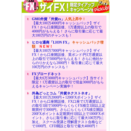
GMO外貨「外貨ex」
人気上昇中！
【最大100万4000円キャッシュバック】ザイ
FX！から口座開設後、1万通貨以上の取引で
4000円がもらえる！ さらに取引量に応じて最
大100万円のチャンスも！
ヒロセ通商「LION FX」
キャッシュバック増
額
ＮＥＷ！
【最大100万7000円キャッシュバック】ザイ
FX！から口座開設後、英ポンド/円1万通貨以
上の取引で5000円がもらえる！ さらに他社か
らのりかえなら2000円！ 取引量に応じて最大
100万円のチャンスも！
FXブロードネット
【最大6万3000円キャッシュバック】当サイト
限定！1万通貨以上の取引で現金3000円がもら
えるキャンペーン実施中！
外為どっとコム「外貨ネクストネオ」
【最大101万2000円＋1200FXポイント】ザイ
FX！から口座開設後、FX口座で1万通貨以上
の取引1回で5000円+らくらくFX積立1回以上定
期買付で3000円。さらにらくらくFX積立開設
200FXポイント＆定期買付1回以上で1000FXポ
イント。さらに取引量に応じて最大100万円に
加え、スクール受講と理解度テスト合格など
で1000円、CFD開設と取引で最大4000円！