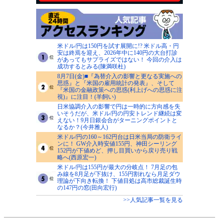
米ドル/円は150円を試す展開に!? 米ドル高・円
安は終焉を迎え、2026年中に140円の大台打診
があってもサプライズではない！ 今回の介入は
成功するとみる(陳満咲杜)
8月7日(金)■『為替介入の影響と更なる実施への
思惑』と『米国の雇用統計の発表』、そして
『米国の金融政策への思惑(利上げへの思惑に注
視)』に注目！(羊飼い)
日米協調介入の影響で円は一時的に方向感を失
いそうだが、米ドル/円の円安トレンド継続は変
えない！9月日銀会合がターニングポイントと
なるか？(今井雅人)
米ドル/円の160～162円台は日米当局の防衛ライ
ンに！ GW介入時安値155円、神田シーリング
152円が下値めど、押し目買いから戻り売り戦
略へ(西原宏一)
米ドル/円は155円が最大の分岐点！ 7月足の包
み線を8月足が下抜け、155円割れなら月足ダウ
理論が下向き転換！ 下値目処は高市総裁誕生時
の147円の窓(田向宏行)
>>人気記事一覧を見る