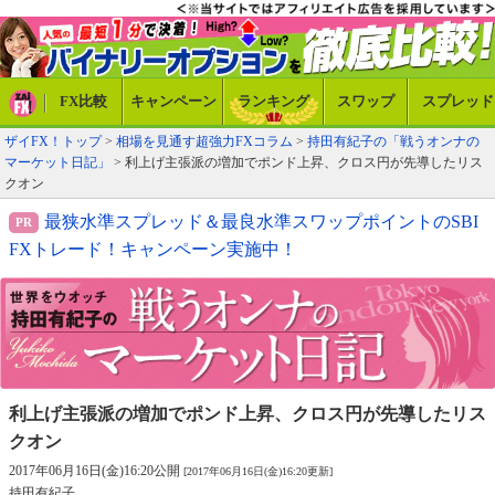
FX比較
キャンペーン
ランキング
スワップ
スプレッド
ザイFX！トップ
>
相場を見通す超強力FXコラム
>
持田有紀子の「戦うオンナの
マーケット日記」
> 利上げ主張派の増加でポンド上昇、クロス円が先導したリス
クオン
最狭水準スプレッド＆最良水準スワップポイントのSBI
FXトレード！キャンペーン実施中！
利上げ主張派の増加でポンド上昇、
クロス円が先導したリス
クオン
2017年06月16日(金)16:20公開
[2017年06月16日(金)16:20更新]
持田有紀子