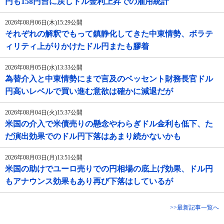
円も158円台に戻しドル金利上昇での雇用統計
2026年08月06日(木)15:29公開
それぞれの解釈でもって鎮静化してきた中東情勢、ボラテ
ィリティ上がりかけたドル円またも膠着
2026年08月05日(水)13:33公開
為替介入と中東情勢にまで言及のベッセント財務長官ドル
円高いレベルで買い進む意欲は確かに減退だが
2026年08月04日(火)15:37公開
米国の介入で米債売りの懸念やわらぎドル金利も低下、た
だ演出効果でのドル円下落はあまり続かないかも
2026年08月03日(月)13:51公開
米国の助けでユーロ売りでの円相場の底上げ効果、ドル円
もアナウンス効果もあり再び下落はしているが
>>最新記事一覧へ