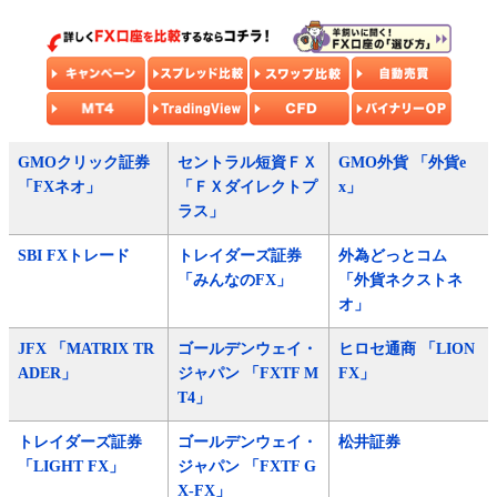
GMOクリック証券
セントラル短資ＦＸ
GMO外貨 「外貨e
「FXネオ」
「ＦＸダイレクトプ
x」
ラス」
SBI FXトレード
トレイダーズ証券
外為どっとコム
「みんなのFX」
「外貨ネクストネ
オ」
JFX 「MATRIX TR
ゴールデンウェイ・
ヒロセ通商 「LION
ADER」
ジャパン 「FXTF M
FX」
T4」
トレイダーズ証券
ゴールデンウェイ・
松井証券
「LIGHT FX」
ジャパン 「FXTF G
X-FX」