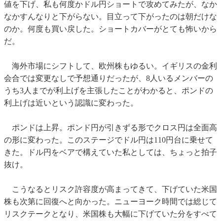
値を下げ、私も何度かドル円ショートで攻めてみたが、なか
なかすんなりと下がらない。目立って下がったのは朝だけな
のか。何度も買い戻した。ショートカバーがとても怖いから
だ。
海外市場にシフトして、欧州株もゆるい。イギリスの金利
会合では変更なしで予想通りだったが、8人いるメンバーの
うち3人までが利上げを主張したことがわかると、ポンドの
利上げは近いという認識に変わった。
ポンドは上昇。ポンド円が引きずる形でクロス円は全面高
の形に変わった。このステージでドル円は110円台に乗せて
きた。ドル円をベアで構えていた私としては、ちょっと拍子
抜け。
こうなるとリスク許容度が高まってきて、下げていた米国
株も次第に回復へと向かった。ニューヨーク時間では総じて
リスクテークとなり、米国株も大幅に下げていた分をすべて