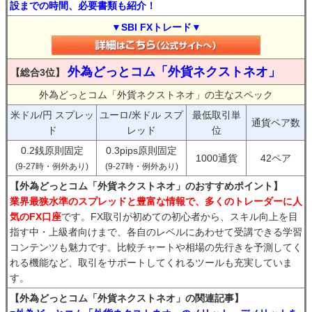
設までの時間、必要書類も紹介！
▼SBI FXトレード▼
外為どっとコム「外貨ネクストネオ」
【総合3位】
外為どっとコム「外貨ネクストネオ」の主なスペック
米ドル/円 スプレッ
ユーロ/米ドル スプ
最低取引単
通貨ペア数
ド
レッド
位
0.2銭原則固定
0.3pips原則固定
1000通貨
42ペア
(9-27時・例外あり)
(9-27時・例外あり)
【外為どっとコム「外貨ネクストネオ」のおすすめポイント】
業界最狭水準のスプレッドと豊富な情報で、多くのトレーダーに人
気のFX口座
です。FX取引が初めての初心者から、スキル向上を目
指す中・上級者向けまで、各自のレベルにあわせて受講できる学習
コンテンツも魅力です。比較チャートや相場の先行きを予測してく
れる機能など、取引をサポートしてくれるツールも充実していま
す。
【外為どっとコム「外貨ネクストネオ」の関連記事】