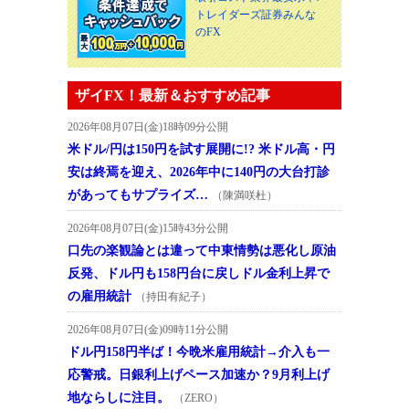
トレイダーズ証券みんな
のFX
ザイFX！最新＆おすすめ記事
2026年08月07日(金)18時09分公開
米ドル/円は150円を試す展開に!? 米ドル高・円
安は終焉を迎え、2026年中に140円の大台打診
があってもサプライズ…
（陳満咲杜）
2026年08月07日(金)15時43分公開
口先の楽観論とは違って中東情勢は悪化し原油
反発、ドル円も158円台に戻しドル金利上昇で
の雇用統計
（持田有紀子）
2026年08月07日(金)09時11分公開
ドル円158円半ば！今晩米雇用統計→介入も一
応警戒。日銀利上げペース加速か？9月利上げ
地ならしに注目。
（ZERO）