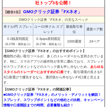
社トップ3を公開！
GMOクリック証券「FXネオ」
【総合1位】
GMOクリック証券「FXネオ」の主なスペック
米ドル/円 スプレッ
ユーロ/米ドル スプ
最低取引単
通貨ペア数
ド
レッド
位
0.2銭原則固定
0.3pips原則固定
1000通貨
24ペア
(9-27時・例外あり)
(9-27時・例外あり)
【GMOクリック証券「FXネオ」のおすすめポイント】
機能性の高い取引ツールが、多くのトレーダーから支持されていま
す。特に、スマホアプリの操作性が非常に優れており、スプレッド
やスワップポイントなどのスペック面も申し分ないため、
あらゆる
スタイルのトレーダーにおすすめの口座
です。取引環境の良さをF
X口座選びで優先するなら、選択肢から外せないFX口座と言えま
す。
【GMOクリック証券「FXネオ」の関連記事】
■GMOクリック証券「FXネオ」のメリット・デメリットを解説！
スプレッド、スワップポイントなどの他社との比較、キャンペーン
情報や口座開設までの時間、必要書類も紹介！