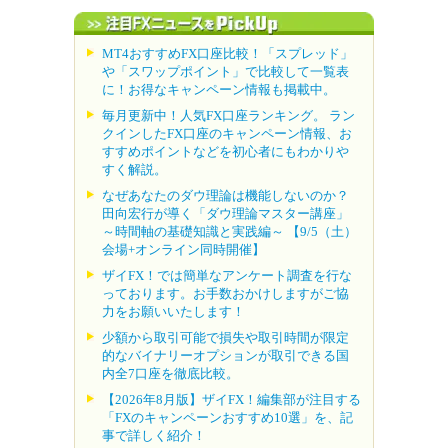
MT4おすすめFX口座比較！「スプレッド」
や「スワップポイント」で比較して一覧表
に！お得なキャンペーン情報も掲載中。
毎月更新中！人気FX口座ランキング。 ラン
クインしたFX口座のキャンペーン情報、お
すすめポイントなどを初心者にもわかりや
すく解説。
なぜあなたのダウ理論は機能しないのか？
田向宏行が導く「ダウ理論マスター講座」
～時間軸の基礎知識と実践編～ 【9/5（土）
会場+オンライン同時開催】
ザイFX！では簡単なアンケート調査を行な
っております。お手数おかけしますがご協
力をお願いいたします！
少額から取引可能で損失や取引時間が限定
的なバイナリーオプションが取引できる国
内全7口座を徹底比較。
【2026年8月版】ザイFX！編集部が注目する
「FXのキャンペーンおすすめ10選」を、記
事で詳しく紹介！