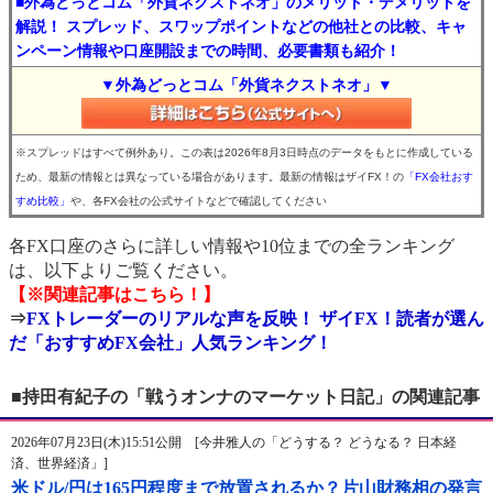
■外為どっとコム「外貨ネクストネオ」のメリット・デメリットを
解説！ スプレッド、スワップポイントなどの他社との比較、キャ
ンペーン情報や口座開設までの時間、必要書類も紹介！
▼外為どっとコム「外貨ネクストネオ」▼
※スプレッドはすべて例外あり。この表は2026年8月3日時点のデータをもとに作成している
ため、最新の情報とは異なっている場合があります。最新の情報はザイFX！の
「FX会社おす
すめ比較」
や、各FX会社の公式サイトなどで確認してください
各FX口座のさらに詳しい情報や10位までの全ランキング
は、以下よりご覧ください。
【※関連記事はこちら！】
⇒
FXトレーダーのリアルな声を反映！ ザイFX！読者が選ん
だ「おすすめFX会社」人気ランキング！
■持田有紀子の「戦うオンナのマーケット日記」の関連記事
2026年07月23日(木)15:51公開 [今井雅人の「どうする？ どうなる？ 日本経
済、世界経済」]
米ドル/円は165円程度まで放置されるか？片山財務相の発言