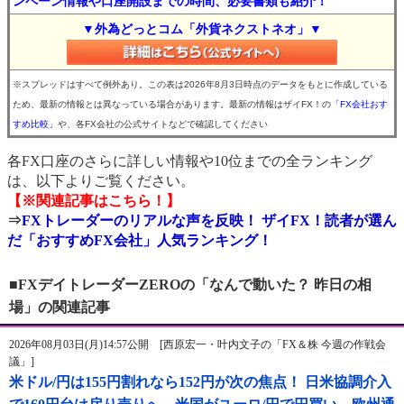
ンペーン情報や口座開設までの時間、必要書類も紹介！
▼外為どっとコム「外貨ネクストネオ」▼
※スプレッドはすべて例外あり。この表は2026年8月3日時点のデータをもとに作成している
ため、最新の情報とは異なっている場合があります。最新の情報はザイFX！の
「FX会社おす
すめ比較」
や、各FX会社の公式サイトなどで確認してください
各FX口座のさらに詳しい情報や10位までの全ランキング
は、以下よりご覧ください。
【※関連記事はこちら！】
⇒
FXトレーダーのリアルな声を反映！ ザイFX！読者が選ん
だ「おすすめFX会社」人気ランキング！
■FXデイトレーダーZEROの「なんで動いた？ 昨日の相
場」の関連記事
2026年08月03日(月)14:57公開 [西原宏一・叶内文子の「FX＆株 今週の作戦会
議」]
米ドル/円は155円割れなら152円が次の焦点！ 日米協調介入