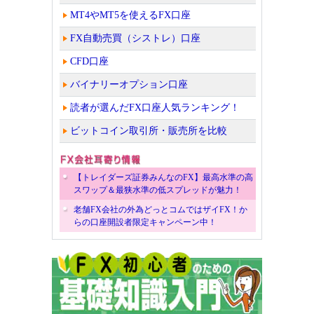
MT4やMT5を使えるFX口座
FX自動売買（シストレ）口座
CFD口座
バイナリーオプション口座
読者が選んだFX口座人気ランキング！
ビットコイン取引所・販売所を比較
【トレイダーズ証券みんなのFX】最高水準の高
スワップ＆最狭水準の低スプレッドが魅力！
老舗FX会社の外為どっとコムではザイFX！か
らの口座開設者限定キャンペーン中！