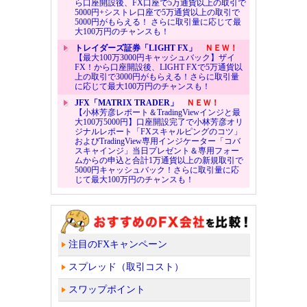
ら口座開設後、FX口座で5万通貨以上の取引で
5000円+シストレ口座で5万通貨以上の取引で
5000円がもらえる！ さらに取引量に応じて最
大100万円のチャンスも！
トレイダーズ証券「LIGHT FX」
ＮＥＷ！
【最大100万3000円キャッシュバック】ザイ
FX！から口座開設後、LIGHT FXで5万通貨以
上の取引で3000円がもらえる！さらに取引量
に応じて最大100万円のチャンスも！
JFX「MATRIX TRADER」
ＮＥＷ！
【小林芳彦レポート＆TradingViewインジと最
大100万5000円】口座開設完了で小林芳彦オリ
ジナルレポート「FXスキャルピングのコツ」
およびTradingView専用インジケーター「コバ
スキャインジ」当日プレゼント＆専用フォー
ムからの申込と合計1万通貨以上の新規取引で
5000円キャッシュバック！さらに取引量に応
じて最大100万円のチャンスも！
注目のFXキャンペーン
スプレッド（取引コスト）
スワップポイント