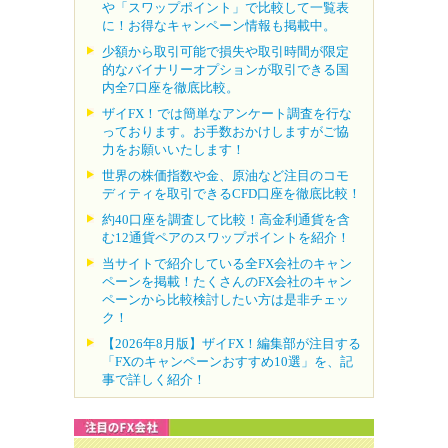
や「スワップポイント」で比較して一覧表
に！お得なキャンペーン情報も掲載中。
少額から取引可能で損失や取引時間が限定
的なバイナリーオプションが取引できる国
内全7口座を徹底比較。
ザイFX！では簡単なアンケート調査を行な
っております。お手数おかけしますがご協
力をお願いいたします！
世界の株価指数や金、原油など注目のコモ
ディティを取引できるCFD口座を徹底比較！
約40口座を調査して比較！高金利通貨を含
む12通貨ペアのスワップポイントを紹介！
当サイトで紹介している全FX会社のキャン
ペーンを掲載！たくさんのFX会社のキャン
ペーンから比較検討したい方は是非チェッ
ク！
【2026年8月版】ザイFX！編集部が注目する
「FXのキャンペーンおすすめ10選」を、記
事で詳しく紹介！