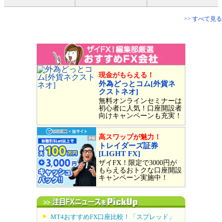
>> すべて見る
現金がもらえる！
外為どっとコム[外貨ネ
クストネオ]
無料オンラインセミナーは
初心者に人気！口座開設者
向けキャンペーンも充実！
高スワップが魅力！
トレイダーズ証券
[LIGHT FX]
ザイFX！限定で3000円が
もらえるおトクな口座開設
キャンペーン実施中！
MT4おすすめFX口座比較！「スプレッド」