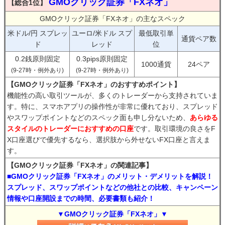
GMOクリック証券「FXネオ」
【総合1位】
GMOクリック証券「FXネオ」の主なスペック
米ドル/円 スプレッ
ユーロ/米ドル スプ
最低取引単
通貨ペア数
ド
レッド
位
0.2銭原則固定
0.3pips原則固定
1000通貨
24ペア
(9-27時・例外あり)
(9-27時・例外あり)
【GMOクリック証券「FXネオ」のおすすめポイント】
機能性の高い取引ツールが、多くのトレーダーから支持されていま
す。特に、スマホアプリの操作性が非常に優れており、スプレッド
やスワップポイントなどのスペック面も申し分ないため、
あらゆる
スタイルのトレーダーにおすすめの口座
です。取引環境の良さをF
X口座選びで優先するなら、選択肢から外せないFX口座と言えま
す。
【GMOクリック証券「FXネオ」の関連記事】
■GMOクリック証券「FXネオ」のメリット・デメリットを解説！
スプレッド、スワップポイントなどの他社との比較、キャンペーン
情報や口座開設までの時間、必要書類も紹介！
▼GMOクリック証券「FXネオ」▼