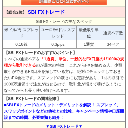
SBI FXトレード
【総合2位】
SBI FXトレードの主なスペック
米ドル/円 スプレッ
ユーロ/米ドル スプ
最低取引単
通貨ペア数
ド
レッド
位
0.18銭
0.3pips
1通貨
34ペア
【SBI FXトレードのおすすめポイント】
すべての通貨ペアを
「1通貨」単位、一般的なFX口座の1/1000の規
模から取引できる
のが最大の特徴！ これからFXを始める人、少額
取引ができるFX口座を探している方は、絶対にチェックしておき
たいFX会社です。スプレッドの狭さにも定評があり、1回の取引で
1000万通貨まで注文が出せるので、取引量が増えて稼げるように
なってからも長く使い続けられます。
【SBI FXトレードの関連記事】
■SBI FXトレードのメリット・デメリットを解説！ スプレッド、
スワップポイントなどの他社との比較、キャンペーン情報や口座開
設までの時間、必要書類も紹介！
▼SBI FXトレード▼