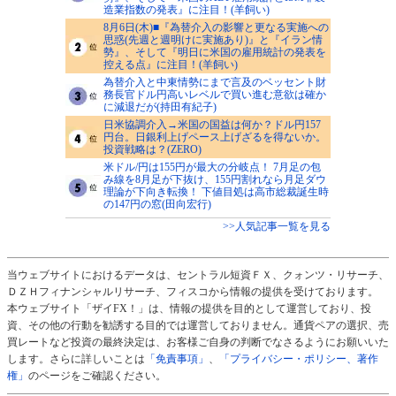
造業指数の発表』に注目！(羊飼い)
8月6日(木)■『為替介入の影響と更なる実施への
思惑(先週と週明けに実施あり)』と『イラン情
勢』、そして『明日に米国の雇用統計の発表を
控える点』に注目！(羊飼い)
為替介入と中東情勢にまで言及のベッセント財
務長官ドル円高いレベルで買い進む意欲は確か
に減退だが(持田有紀子)
日米協調介入→米国の国益は何か？ドル円157
円台。日銀利上げペース上げざるを得ないか。
投資戦略は？(ZERO)
米ドル/円は155円が最大の分岐点！ 7月足の包
み線を8月足が下抜け、155円割れなら月足ダウ
理論が下向き転換！ 下値目処は高市総裁誕生時
の147円の窓(田向宏行)
>>人気記事一覧を見る
当ウェブサイトにおけるデータは、セントラル短資ＦＸ、クォンツ・リサーチ、
ＤＺＨフィナンシャルリサーチ、フィスコから情報の提供を受けております。
本ウェブサイト「ザイFX！」は、情報の提供を目的として運営しており、投
資、その他の行動を勧誘する目的では運営しておりません。通貨ペアの選択、売
買レートなど投資の最終決定は、お客様ご自身の判断でなさるようにお願いいた
します。さらに詳しいことは
「免責事項」
、
「プライバシー・ポリシー、著作
権」
のページをご確認ください。