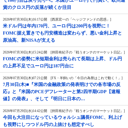
で160円台は戻り売りへ。米国がユーロ/円で円買い、欧州通
貨のクロス円の反落が続くか注目
2026年07月30日(木)16:17公開 [西原宏一の「ヘッジファンドの思惑」]
米ドル/円は年内170円、ユーロ/円は200円を視野に！
FOMC据え置きでも円安構造は変わらず、悪い金利上昇と
原油高、新NISAが支える
2026年07月30日(木)15:24公開 [持田有紀子の「戦うオンナのマーケット日記」]
FOMCの姿勢に米短期金利は売られて長期は上昇、ドル円
の上昇不足でユーロ円は187円台に
2026年07月30日(木)07:21公開 [FX・羊飼いの「今日の為替はこれで動く！」]
7月30日(木)■『米国の金融政策の発表明けでの各市場の反
応』と『米国のPCEデフレーターと第2四半期GDP【速報
値】の発表』、そして『明日に日本の…
2026年07月29日(水)14:42公開 [持田有紀子の「戦うオンナのマーケット日記」]
今回も大注目になっているウォルシュ議長FOMC、利上げ
も視野にしつつドル円の上抜けも想定すべし