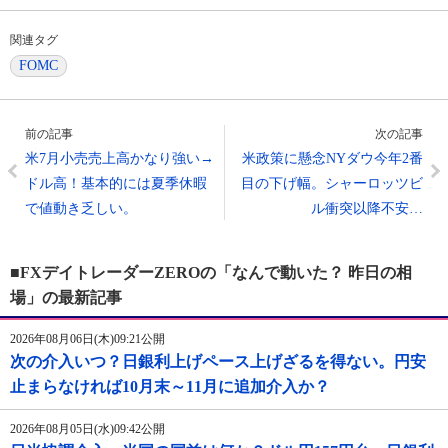
関連タグ
FOMC
前の記事
次の記事
米7月小売売上高かなり強い→
米政策に懸念NYダウ今年2番
ドル高！基本的には夏季休暇
目の下げ幅。シャーロッツビ
で値動き乏しい。
ル衝突以降不安…
■FXデイトレーダーZEROの「なんで動いた？ 昨日の相
場」の最新記事
2026年08月06日(木)09:21公開
次の介入いつ？日銀利上げペース上げざるを得ない。円安
止まらなければ10月末～11月に追加介入か？
2026年08月05日(水)09:42公開