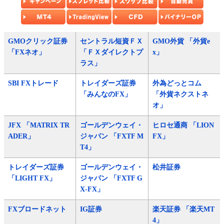
GMOクリック証券
セントラル短資ＦＸ
GMO外貨 「外貨e
「FXネオ」
「ＦＸダイレクトプ
x」
ラス」
SBI FXトレード
トレイダーズ証券
外為どっとコム
「みんなのFX」
「外貨ネクストネ
オ」
JFX 「MATRIX TR
ゴールデンウェイ・
ヒロセ通商 「LION
ADER」
ジャパン 「FXTF M
FX」
T4」
トレイダーズ証券
ゴールデンウェイ・
松井証券
「LIGHT FX」
ジャパン 「FXTF G
X-FX」
FXブロードネット
IG証券
楽天証券 「楽天MT
4」