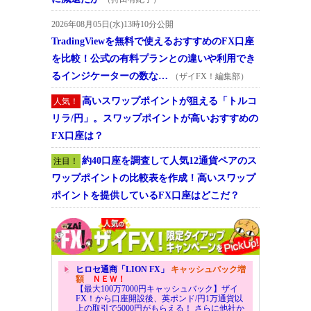
2026年08月05日(水)13時10分公開
TradingViewを無料で使えるおすすめのFX口座
を比較！公式の有料プランとの違いや利用でき
るインジケーターの数な…
（ザイFX！編集部）
高いスワップポイントが狙える「トルコ
人気！
リラ/円」。スワップポイントが高いおすすめの
FX口座は？
約40口座を調査して人気12通貨ペアのス
注目！
ワップポイントの比較表を作成！高いスワップ
ポイントを提供しているFX口座はどこだ？
ヒロセ通商「LION FX」
キャッシュバック増
額
ＮＥＷ！
【最大100万7000円キャッシュバック】ザイ
FX！から口座開設後、英ポンド/円1万通貨以
上の取引で5000円がもらえる！ さらに他社か