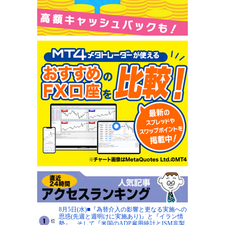
8月5日(水)■『為替介入の影響と更なる実施への
思惑(先週と週明けに実施あり)』と『イラン情
勢』、そして『米国のADP雇用統計とISM非製