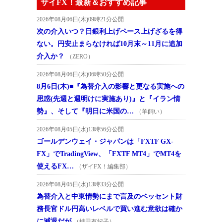
ザイFX！最新＆おすすめ記事
2026年08月06日(木)09時21分公開
次の介入いつ？日銀利上げペース上げざるを得
ない。円安止まらなければ10月末～11月に追加
介入か？
（ZERO）
2026年08月06日(木)06時50分公開
8月6日(木)■『為替介入の影響と更なる実施への
思惑(先週と週明けに実施あり)』と『イラン情
勢』、そして『明日に米国の…
（羊飼い）
2026年08月05日(水)13時56分公開
ゴールデンウェイ・ジャパンは「FXTF GX-
FX」でTradingView、「FXTF MT4」でMT4を
使えるFX…
（ザイFX！編集部）
2026年08月05日(水)13時33分公開
為替介入と中東情勢にまで言及のベッセント財
務長官ドル円高いレベルで買い進む意欲は確か
に減退だが
（持田有紀子）