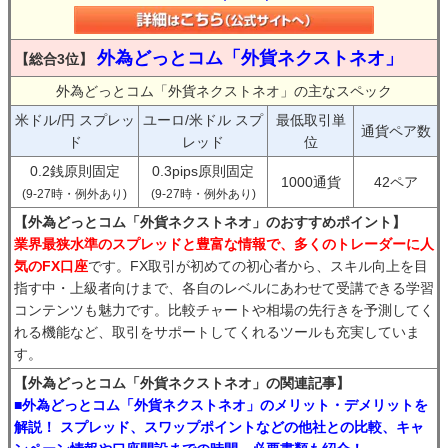
外為どっとコム「外貨ネクストネオ」
【総合3位】
外為どっとコム「外貨ネクストネオ」の主なスペック
米ドル/円 スプレッ
ユーロ/米ドル スプ
最低取引単
通貨ペア数
ド
レッド
位
0.2銭原則固定
0.3pips原則固定
1000通貨
42ペア
(9-27時・例外あり)
(9-27時・例外あり)
【外為どっとコム「外貨ネクストネオ」のおすすめポイント】
業界最狭水準のスプレッドと豊富な情報で、多くのトレーダーに人
気のFX口座
です。FX取引が初めての初心者から、スキル向上を目
指す中・上級者向けまで、各自のレベルにあわせて受講できる学習
コンテンツも魅力です。比較チャートや相場の先行きを予測してく
れる機能など、取引をサポートしてくれるツールも充実していま
す。
【外為どっとコム「外貨ネクストネオ」の関連記事】
■外為どっとコム「外貨ネクストネオ」のメリット・デメリットを
解説！ スプレッド、スワップポイントなどの他社との比較、キャ