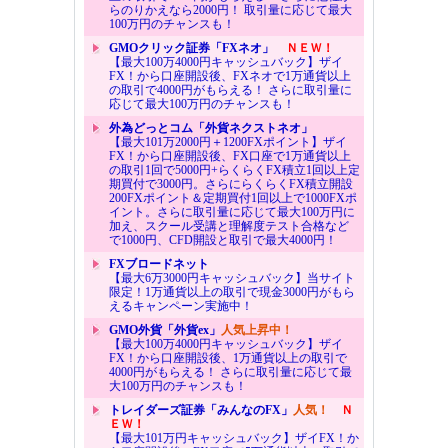
らのりかえなら2000円！ 取引量に応じて最大
100万円のチャンスも！
GMOクリック証券「FXネオ」
ＮＥＷ！
【最大100万4000円キャッシュバック】ザイ
FX！から口座開設後、FXネオで1万通貨以上
の取引で4000円がもらえる！ さらに取引量に
応じて最大100万円のチャンスも！
外為どっとコム「外貨ネクストネオ」
【最大101万2000円＋1200FXポイント】ザイ
FX！から口座開設後、FX口座で1万通貨以上
の取引1回で5000円+らくらくFX積立1回以上定
期買付で3000円。さらにらくらくFX積立開設
200FXポイント＆定期買付1回以上で1000FXポ
イント。さらに取引量に応じて最大100万円に
加え、スクール受講と理解度テスト合格など
で1000円、CFD開設と取引で最大4000円！
FXブロードネット
【最大6万3000円キャッシュバック】当サイト
限定！1万通貨以上の取引で現金3000円がもら
えるキャンペーン実施中！
GMO外貨「外貨ex」
人気上昇中！
【最大100万4000円キャッシュバック】ザイ
FX！から口座開設後、1万通貨以上の取引で
4000円がもらえる！ さらに取引量に応じて最
大100万円のチャンスも！
トレイダーズ証券「みんなのFX」
人気！
Ｎ
ＥＷ！
【最大101万円キャッシュバック】ザイFX！か