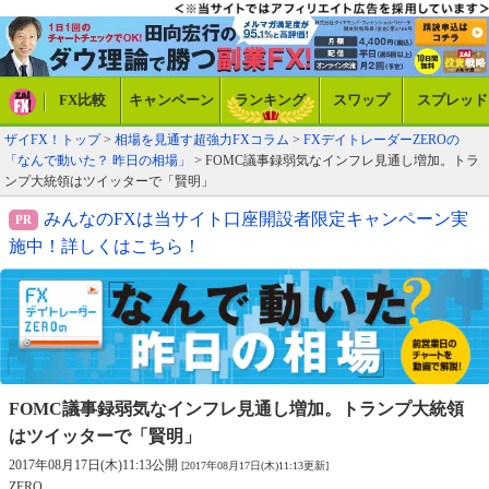
FX比較
キャンペーン
ランキング
スワップ
スプレッド
ザイFX！トップ
>
相場を見通す超強力FXコラム
>
FXデイトレーダーZEROの
「なんで動いた？ 昨日の相場」
> FOMC議事録弱気なインフレ見通し増加。トラ
ンプ大統領はツイッターで「賢明」
みんなのFXは当サイト口座開設者限定キャンペーン実
施中！詳しくはこちら！
FOMC議事録弱気なインフレ見通し増加。
トランプ大統領
はツイッターで「賢明」
2017年08月17日(木)11:13公開
[2017年08月17日(木)11:13更新]
ZERO