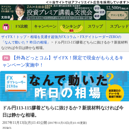
FX比較
キャンペーン
ランキング
スワップ
スプレッド
ザイFX！トップ
>
相場を見通す超強力FXコラム
>
FXデイトレーダーZEROの
「なんで動いた？ 昨日の相場」
> ドル円113-115膠着どちらに抜けるか？新規材料
なければ今日は静かな相場。
【外為どっとコム】ザイFX！限定で現金がもらえるキ
ャンペーン実施中！
ドル円113-115膠着どちらに抜けるか？
新規材料なければ今
日は静かな相場。
2017年11月13日(月)11:41公開
[2017年11月13日(月)11:41更新]
ZERO