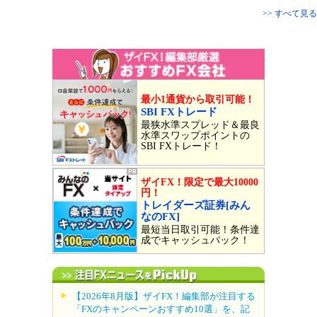
>> すべて見る
最小1通貨から取引可能！
SBI FXトレード
最狭水準スプレッド＆最良
水準スワップポイントの
SBI FXトレード！
ザイFX！限定で最大10000
円！
トレイダーズ証券[みん
なのFX]
最短当日取引可能！条件達
成でキャッシュバック！
【2026年8月版】ザイFX！編集部が注目する
「FXのキャンペーンおすすめ10選」を、記