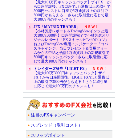
【最大101万円キャッシュバック】ザイFX！か
ら口座開設後、FX口座で5万通貨以上の取引で
5000円+シストレ口座で5万通貨以上の取引で
5000円がもらえる！ さらに取引量に応じて最
大100万円のチャンスも！
JFX「MATRIX TRADER」
ＮＥＷ！
【小林芳彦レポート＆TradingViewインジと最
大100万5000円】口座開設完了で小林芳彦オリ
ジナルレポート「FXスキャルピングのコツ」
およびTradingView専用インジケーター「コバ
スキャインジ」当日プレゼント＆専用フォー
ムからの申込と合計1万通貨以上の新規取引で
5000円キャッシュバック！さらに取引量に応
じて最大100万円のチャンスも！
トレイダーズ証券「LIGHT FX」
ＮＥＷ！
【最大100万3000円キャッシュバック】ザイ
FX！から口座開設後、LIGHT FXで5万通貨以
上の取引で3000円がもらえる！さらに取引量
に応じて最大100万円のチャンスも！
注目のFXキャンペーン
スプレッド（取引コスト）
スワップポイント