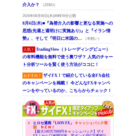
介入か？
（ZERO）
2026年08月06日(木)06時50分公開
8月6日(木)■『為替介入の影響と更なる実施への
思惑(先週と週明けに実施あり)』と『イラン情
勢』、そして『明日に米国の…
（羊飼い）
TradingView（トレーディングビュー）
人気！
の有料機能を無料で使う裏ワザ？ 人気のチャー
ト分析ツールを賢く使う方法がココに！
ザイFX！で紹介している全FX会社
おすすめ！
のキャンペーンを掲載！ 今どんなFXキャンペ
ーンをやっているのか、こちらからチェック！
ヒロセ通商「LION FX」
キャッシュバック増
額
ＮＥＷ！
【最大100万7000円キャッシュバック】ザイ
FX！から口座開設後、英ポンド/円1万通貨以