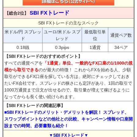
SBI FXトレード
【総合2位】
SBI FXトレードの主なスペック
米ドル/円 スプレッ
ユーロ/米ドル スプ
最低取引単
通貨ペア数
ド
レッド
位
0.18銭
0.3pips
1通貨
34ペア
【SBI FXトレードのおすすめポイント】
すべての通貨ペアを
「1通貨」単位、一般的なFX口座の1/1000の規
模から取引できる
のが最大の特徴！ これからFXを始める人、少額
取引ができるFX口座を探している方は、絶対にチェックしておき
たいFX会社です。スプレッドの狭さにも定評があり、1回の取引で
1000万通貨まで注文が出せるので、取引量が増えて稼げるように
なってからも長く使い続けられます。
【SBI FXトレードの関連記事】
■SBI FXトレードのメリット・デメリットを解説！ スプレッド、
スワップポイントなどの他社との比較、キャンペーン情報や口座開
設までの時間、必要書類も紹介！
▼SBI FXトレード▼