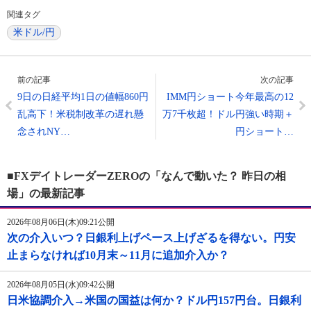
関連タグ
米ドル/円
前の記事
次の記事
9日の日経平均1日の値幅860円
IMM円ショート今年最高の12
乱高下！米税制改革の遅れ懸
万7千枚超！ドル円強い時期＋
念されNY…
円ショート…
■FXデイトレーダーZEROの「なんで動いた？ 昨日の相
場」の最新記事
2026年08月06日(木)09:21公開
次の介入いつ？日銀利上げペース上げざるを得ない。円安
止まらなければ10月末～11月に追加介入か？
2026年08月05日(水)09:42公開
日米協調介入→米国の国益は何か？ドル円157円台。日銀利