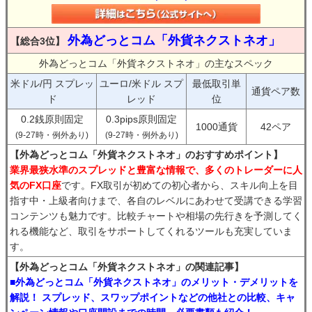
外為どっとコム「外貨ネクストネオ」
【総合3位】
外為どっとコム「外貨ネクストネオ」の主なスペック
米ドル/円 スプレッ
ユーロ/米ドル スプ
最低取引単
通貨ペア数
ド
レッド
位
0.2銭原則固定
0.3pips原則固定
1000通貨
42ペア
(9-27時・例外あり)
(9-27時・例外あり)
【外為どっとコム「外貨ネクストネオ」のおすすめポイント】
業界最狭水準のスプレッドと豊富な情報で、多くのトレーダーに人
気のFX口座
です。FX取引が初めての初心者から、スキル向上を目
指す中・上級者向けまで、各自のレベルにあわせて受講できる学習
コンテンツも魅力です。比較チャートや相場の先行きを予測してく
れる機能など、取引をサポートしてくれるツールも充実していま
す。
【外為どっとコム「外貨ネクストネオ」の関連記事】
■外為どっとコム「外貨ネクストネオ」のメリット・デメリットを
解説！ スプレッド、スワップポイントなどの他社との比較、キャ