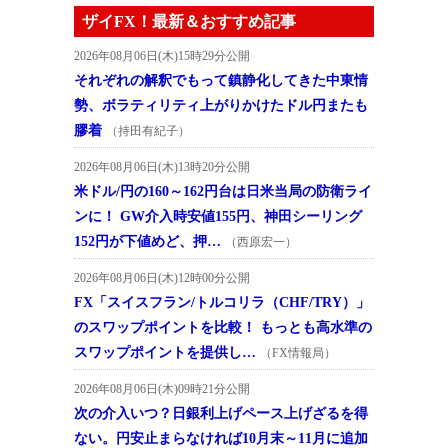
ザイFX！最新＆おすすめ記事
2026年08月06日(木)15時29分公開
それぞれの解釈でもって鎮静化してきた中東情
勢、ボラティリティ上がりかけたドル円またも
膠着
（持田有紀子）
2026年08月06日(木)13時20分公開
米ドル/円の160～162円台は日米当局の防衛ライ
ンに！ GW介入時安値155円、神田シーリング
152円が下値めど、押…
（西原宏一）
2026年08月06日(木)12時00分公開
FX「スイスフラン/トルコリラ（CHF/TRY）」
のスワップポイントを比較！ もっとも高水準の
スワップポイントを提供し…
（FX情報局）
2026年08月06日(木)09時21分公開
次の介入いつ？日銀利上げペース上げざるを得
ない。円安止まらなければ10月末～11月に追加