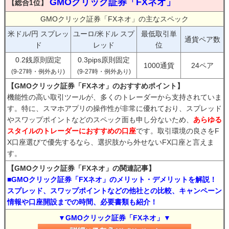
GMOクリック証券「FXネオ」
【総合1位】
GMOクリック証券「FXネオ」の主なスペック
米ドル/円 スプレッ
ユーロ/米ドル スプ
最低取引単
通貨ペア数
ド
レッド
位
0.2銭原則固定
0.3pips原則固定
1000通貨
24ペア
(9-27時・例外あり)
(9-27時・例外あり)
【GMOクリック証券「FXネオ」のおすすめポイント】
機能性の高い取引ツールが、多くのトレーダーから支持されていま
す。特に、スマホアプリの操作性が非常に優れており、スプレッド
やスワップポイントなどのスペック面も申し分ないため、
あらゆる
スタイルのトレーダーにおすすめの口座
です。取引環境の良さをF
X口座選びで優先するなら、選択肢から外せないFX口座と言えま
す。
【GMOクリック証券「FXネオ」の関連記事】
■GMOクリック証券「FXネオ」のメリット・デメリットを解説！
スプレッド、スワップポイントなどの他社との比較、キャンペーン
情報や口座開設までの時間、必要書類も紹介！
▼GMOクリック証券「FXネオ」▼