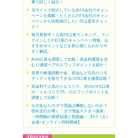
事で詳しく紹介！
当サイトで紹介している全FX会社のキャン
ペーンを掲載！たくさんのFX会社のキャン
ペーンから比較検討したい方は是非チェッ
ク！
毎月更新中！人気FX口座ランキング。 ラン
クインしたFX口座のキャンペーン情報、お
すすめポイントなどを初心者にもわかりや
すく解説。
約40口座を調査して比較！高金利通貨を含
む12通貨ペアのスワップポイントを紹介！
世界の株価指数や金、原油など注目のコモ
ディティを取引できるCFD口座を徹底比較！
高金利で人気のトルコリラ。 約30のFX口座
の「トルコリラ/円」のスワップポイントを
調査して比較！
なぜあなたのダウ理論は機能しないのか？
田向宏行が導く「ダウ理論マスター講座」
～時間軸の基礎知識と実践編～ 【9/5（土）
会場+オンライン同時開催】