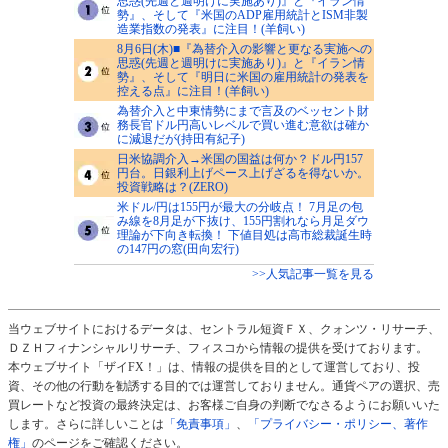
思惑(先週と週明けに実施あり)』と『イラン情
勢』、そして『米国のADP雇用統計とISM非製
造業指数の発表』に注目！(羊飼い)
8月6日(木)■『為替介入の影響と更なる実施への
思惑(先週と週明けに実施あり)』と『イラン情
勢』、そして『明日に米国の雇用統計の発表を
控える点』に注目！(羊飼い)
為替介入と中東情勢にまで言及のベッセント財
務長官ドル円高いレベルで買い進む意欲は確か
に減退だが(持田有紀子)
日米協調介入→米国の国益は何か？ドル円157
円台。日銀利上げペース上げざるを得ないか。
投資戦略は？(ZERO)
米ドル/円は155円が最大の分岐点！ 7月足の包
み線を8月足が下抜け、155円割れなら月足ダウ
理論が下向き転換！ 下値目処は高市総裁誕生時
の147円の窓(田向宏行)
>>人気記事一覧を見る
当ウェブサイトにおけるデータは、セントラル短資ＦＸ、クォンツ・リサーチ、
ＤＺＨフィナンシャルリサーチ、フィスコから情報の提供を受けております。
本ウェブサイト「ザイFX！」は、情報の提供を目的として運営しており、投
資、その他の行動を勧誘する目的では運営しておりません。通貨ペアの選択、売
買レートなど投資の最終決定は、お客様ご自身の判断でなさるようにお願いいた
します。さらに詳しいことは
「免責事項」
、
「プライバシー・ポリシー、著作
権」
のページをご確認ください。