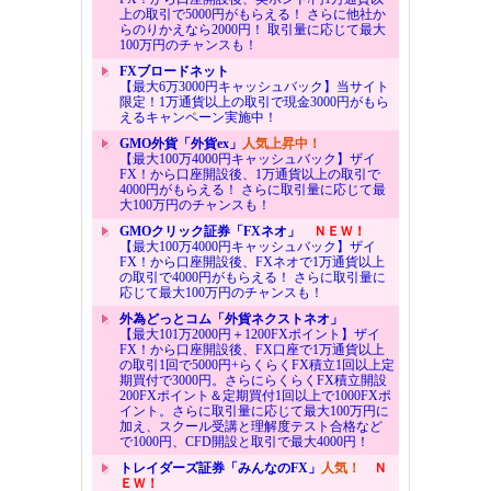
上の取引で5000円がもらえる！ さらに他社か
らのりかえなら2000円！ 取引量に応じて最大
100万円のチャンスも！
FXブロードネット
【最大6万3000円キャッシュバック】当サイト
限定！1万通貨以上の取引で現金3000円がもら
えるキャンペーン実施中！
GMO外貨「外貨ex」
人気上昇中！
【最大100万4000円キャッシュバック】ザイ
FX！から口座開設後、1万通貨以上の取引で
4000円がもらえる！ さらに取引量に応じて最
大100万円のチャンスも！
GMOクリック証券「FXネオ」
ＮＥＷ！
【最大100万4000円キャッシュバック】ザイ
FX！から口座開設後、FXネオで1万通貨以上
の取引で4000円がもらえる！ さらに取引量に
応じて最大100万円のチャンスも！
外為どっとコム「外貨ネクストネオ」
【最大101万2000円＋1200FXポイント】ザイ
FX！から口座開設後、FX口座で1万通貨以上
の取引1回で5000円+らくらくFX積立1回以上定
期買付で3000円。さらにらくらくFX積立開設
200FXポイント＆定期買付1回以上で1000FXポ
イント。さらに取引量に応じて最大100万円に
加え、スクール受講と理解度テスト合格など
で1000円、CFD開設と取引で最大4000円！
トレイダーズ証券「みんなのFX」
人気！
Ｎ
ＥＷ！