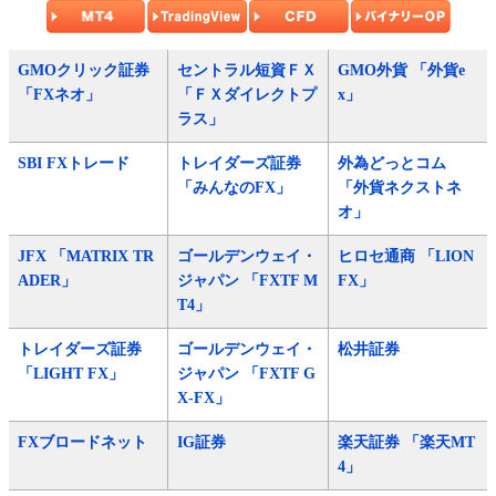
GMOクリック証券
セントラル短資ＦＸ
GMO外貨 「外貨e
「FXネオ」
「ＦＸダイレクトプ
x」
ラス」
SBI FXトレード
トレイダーズ証券
外為どっとコム
「みんなのFX」
「外貨ネクストネ
オ」
JFX 「MATRIX TR
ゴールデンウェイ・
ヒロセ通商 「LION
ADER」
ジャパン 「FXTF M
FX」
T4」
トレイダーズ証券
ゴールデンウェイ・
松井証券
「LIGHT FX」
ジャパン 「FXTF G
X-FX」
FXブロードネット
IG証券
楽天証券 「楽天MT
4」