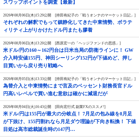
スワップポイントを調査【最新】
2026年08月06日(木)15:29公開 [持田有紀子の「戦うオンナのマーケット日記」]
それぞれの解釈でもって鎮静化してきた中東情勢、ボラテ
ィリティ上がりかけたドル円またも膠着
2026年08月06日(木)13:20公開 [西原宏一の「ヘッジファンドの思惑」]
米ドル/円の160～162円台は日米当局の防衛ラインに！ GW
介入時安値155円、神田シーリング152円が下値めど、押し
目買いから戻り売り戦略へ
2026年08月05日(水)13:33公開 [持田有紀子の「戦うオンナのマーケット日記」]
為替介入と中東情勢にまで言及のベッセント財務長官ドル
円高いレベルで買い進む意欲は確かに減退だが
2026年08月04日(火)16:43公開 [田向宏行式 副業FXのススメ!]
米ドル/円は155円が最大の分岐点！ 7月足の包み線を8月足
が下抜け、155円割れなら月足ダウ理論が下向き転換！ 下値
目処は高市総裁誕生時の147円…