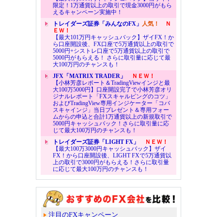
限定！1万通貨以上の取引で現金3000円がもら
えるキャンペーン実施中！
トレイダーズ証券「みんなのFX」
人気！
Ｎ
ＥＷ！
【最大101万円キャッシュバック】ザイFX！か
ら口座開設後、FX口座で5万通貨以上の取引で
5000円+シストレ口座で5万通貨以上の取引で
5000円がもらえる！ さらに取引量に応じて最
大100万円のチャンスも！
JFX「MATRIX TRADER」
ＮＥＷ！
【小林芳彦レポート＆TradingViewインジと最
大100万5000円】口座開設完了で小林芳彦オリ
ジナルレポート「FXスキャルピングのコツ」
およびTradingView専用インジケーター「コバ
スキャインジ」当日プレゼント＆専用フォー
ムからの申込と合計1万通貨以上の新規取引で
5000円キャッシュバック！さらに取引量に応
じて最大100万円のチャンスも！
トレイダーズ証券「LIGHT FX」
ＮＥＷ！
【最大100万3000円キャッシュバック】ザイ
FX！から口座開設後、LIGHT FXで5万通貨以
上の取引で3000円がもらえる！さらに取引量
に応じて最大100万円のチャンスも！
注目のFXキャンペーン