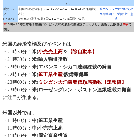
す。
重要ラン
米国の経済指標はSS→S→AA→A→BB→B→Cの7段階で
当コンテンツについての
ク
表記
免罪事項・ご利用上注意
について
その他の経済指標は◎→○→△→×の4段階で表記
点
※
15時～20時に市場予想値(コンセンサス)の最新の数値をチェックし、更新した数値は
赤字
で
表記
米国の経済指標及びイベントは、
・21時30分：
米)
小売売上高
＆
【除自動車】
・21時30分：
米)輸入物価指数
・22時00分：
米)エバンス：シカゴ連銀総裁の発言
・22時15分：
米)
鉱工業生産
/
設備稼働率
・23時00分：
米)
ミシガン大消費者信頼感指数【速報値】
・23時00分：
米)ローゼングレン：ボストン連銀総裁の発言
に注目が集まる。
米国以外では、
・11時00分：
中)鉱工業生産
・11時00分：
中)小売売上高
・11時00分：
中)固定資産投資