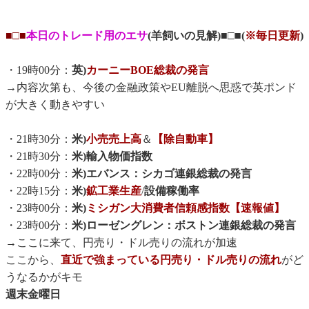
■□■
本日のトレード用のエサ
(羊飼いの見解)■□■(
※毎日更新
)
・19時00分：
英)
カーニーBOE総裁の発言
→内容次第も、今後の金融政策やEU離脱へ思惑で英ポンド
が大きく動きやすい
・21時30分：
米)
小売売上高
＆
【除自動車】
・21時30分：
米)輸入物価指数
・22時00分：
米)エバンス：シカゴ連銀総裁の発言
・22時15分：
米)
鉱工業生産
/
設備稼働率
・23時00分：
米)
ミシガン大消費者信頼感指数【速報値】
・23時00分：
米)ローゼングレン：ボストン連銀総裁の発言
→ここに来て、円売り・ドル売りの流れが加速
ここから、
直近で強まっている円売り・ドル売りの流れ
がど
うなるかがキモ
週末金曜日