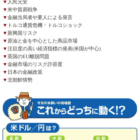
▼
人民元安
▼
米中貿易戦争
▼
金融当局者や要人による発言
▼
トルコ通貨危機・トルコショック
▼
新興国リスク
▼
原油と金を中心とした商品市場
▼
注目度の高い経済指標の発表(米国が中心)
▼
英国のEU離脱問題
▼
金融市場のリスク許容度
▼
日本の金融政策
▼
北朝鮮情勢