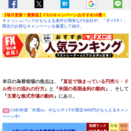
【毎月更新！最新版】FXのキャンペーンおすすめ10選！
キャッシュバックがもらえる条件が簡単なFX会社や、「ザイFX！」
限定のお得なキャンペーンを厳選して紹介。
本日の為替相場の焦点は、『
直近で強まっている円売り・ド
ル売りの流れの行方
』と『
米国の長期金利の動向
』、そして
『
主要な株式市場の動向
』にあり。
GMO外貨「外貨ex」今ならザイFX!限定4000円がもらえるキャン
ペーン中!
指標ランク
市場
前回