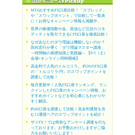
MT4おすすめFX口座比較！「スプレッド」
や「スワップポイント」で比較して一覧表
に！お得なキャンペーン情報も掲載中。
世界の株価指数や金、原油など注目のコモ
ディティを取引できるCFD口座を徹底比較！
なぜあなたのダウ理論は機能しないのか？
田向宏行が導く「ダウ理論マスター講座」
～時間軸の基礎知識と実践編～ 【9/5（土）
会場+オンライン同時開催】
高金利で人気のトルコリラ。 約30のFX口座
の「トルコリラ/円」のスワップポイントを
調査して比較！
毎月更新中！人気FX口座ランキング。 ラン
クインしたFX口座のキャンペーン情報、お
すすめポイントなどを初心者にもわかりや
すく解説。
約40口座を調査して比較！高金利通貨を含
む12通貨ペアのスワップポイントを紹介！
ザイFX！では簡単なアンケート調査を行な
っております。お手数おかけしますがご協
力をお願いいたします！