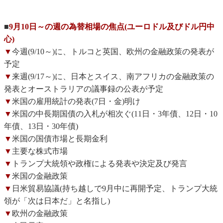
■
9月10日～の週の為替相場の焦点(ユーロドル及びドル円中
心)
▼
今週(9/10～)に、トルコと英国、欧州の金融政策の発表が
予定
▼
来週(9/17～)に、日本とスイス、南アフリカの金融政策の
発表とオーストラリアの議事録の公表が予定
▼
米国の雇用統計の発表(7日・金)明け
▼
米国の中長期国債の入札が相次ぐ(11日・3年債、12日・10
年債、13日・30年債)
▼
米国の国債市場と長期金利
▼
主要な株式市場
▼
トランプ大統領や政権による発表や決定及び発言
▼
米国の金融政策
▼
日米貿易協議(持ち越しで9月中に再開予定、トランプ大統
領が「次は日本だ」と名指し)
▼
欧州の金融政策