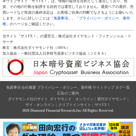
本ウェブサイト「ザイFX！」は、情報の提供を目的として運営しており、投
資、その他の行動を勧誘する目的では運営しておりません。通貨ペアの選択、売
買レートなど投資の最終決定は、お客様ご自身の判断でなさるようにお願いいた
します。さらに詳しいことは
「免責事項」
、
「プライバシー・ポリシー、著作
権」
のページをご確認ください。
当サイト「ザイFX！」の運営元：株式会社ダイヤモンド・フィナンシャル・リ
サーチ
株主：株式会社ダイヤモンド社（100％）
加入協会：一般社団法人日本暗号資産ビジネス協会（ＪＣＢＡ）
免責事項
会社概要
プライバシー・ポリシー、著作権
サイトマップ
タグ一覧
広告のご案内
ダイヤモンド社のサイト
ダイヤモンド・オンライン
|
週刊ダイヤモンド
|
ザイ・オンライン
|
クリプトインサイト
|
ザイFX！
2026 Diamond Financial Research,Inc All Rights Reserved.