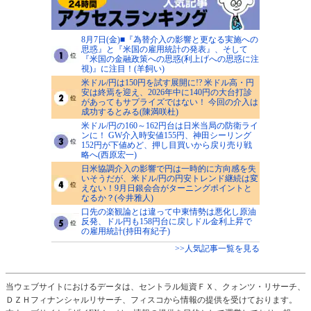
8月7日(金)■『為替介入の影響と更なる実施への
思惑』と『米国の雇用統計の発表』、そして
『米国の金融政策への思惑(利上げへの思惑に注
視)』に注目！(羊飼い)
米ドル/円は150円を試す展開に!? 米ドル高・円
安は終焉を迎え、2026年中に140円の大台打診
があってもサプライズではない！ 今回の介入は
成功するとみる(陳満咲杜)
米ドル/円の160～162円台は日米当局の防衛ライ
ンに！ GW介入時安値155円、神田シーリング
152円が下値めど、押し目買いから戻り売り戦
略へ(西原宏一)
日米協調介入の影響で円は一時的に方向感を失
いそうだが、米ドル/円の円安トレンド継続は変
えない！9月日銀会合がターニングポイントと
なるか？(今井雅人)
口先の楽観論とは違って中東情勢は悪化し原油
反発、ドル円も158円台に戻しドル金利上昇で
の雇用統計(持田有紀子)
>>人気記事一覧を見る
当ウェブサイトにおけるデータは、セントラル短資ＦＸ、クォンツ・リサーチ、
ＤＺＨフィナンシャルリサーチ、フィスコから情報の提供を受けております。