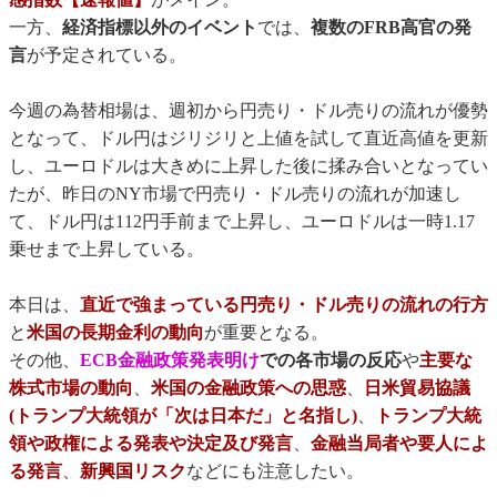
一方、
経済指標以外のイベント
では、
複数のFRB高官の発
言
が予定されている。
今週の為替相場は、週初から円売り・ドル売りの流れが優勢
となって、ドル円はジリジリと上値を試して直近高値を更新
し、ユーロドルは大きめに上昇した後に揉み合いとなってい
たが、昨日のNY市場で円売り・ドル売りの流れが加速し
て、ドル円は112円手前まで上昇し、ユーロドルは一時1.17
乗せまで上昇している。
本日は、
直近で強まっている円売り・ドル売りの流れの行方
と
米国の長期金利の動向
が重要となる。
その他、
ECB金融政策発表明け
での各市場の反応
や
主要な
株式市場の動向
、
米国の金融政策への思惑
、
日米貿易協議
(トランプ大統領が「次は日本だ」と名指し)
、
トランプ大統
領や政権による発表や決定及び発言
、
金融当局者や要人によ
る発言
、
新興国リスク
などにも注意したい。