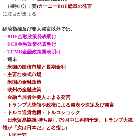
・19時00分：
英)
カーニーBOE総裁の発言
に注目が集まる。
経済指標及び要人発言以外では、
・
BOE金融政策発表明け
・
ECB金融政策発表明け
・
TCMB金融政策発表明け
・
週末
・
米国の国債市場と長期金利
・
主要な株式市場
・
米国の金融政策
・
欧州の金融政策
・
金融当局者や要人による発言
・
トランプ大統領や政権による発表や決定及び発言
・
トルコ通貨危機・トルコショック
・
日米貿易協議(持ち越しで9月中に再開予定、トランプ大統
領が「次は日本だ」と名指し)
・
人民元安