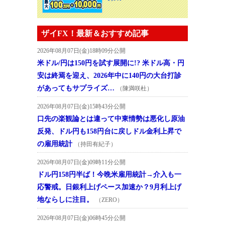
ザイFX！最新＆おすすめ記事
2026年08月07日(金)18時09分公開
米ドル/円は150円を試す展開に!? 米ドル高・円
安は終焉を迎え、2026年中に140円の大台打診
があってもサプライズ…
（陳満咲杜）
2026年08月07日(金)15時43分公開
口先の楽観論とは違って中東情勢は悪化し原油
反発、ドル円も158円台に戻しドル金利上昇で
の雇用統計
（持田有紀子）
2026年08月07日(金)09時11分公開
ドル円158円半ば！今晩米雇用統計→介入も一
応警戒。日銀利上げペース加速か？9月利上げ
地ならしに注目。
（ZERO）
2026年08月07日(金)06時45分公開