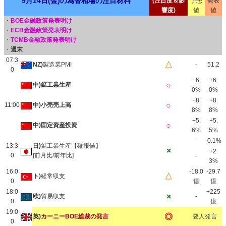
9月14日(金)の為替相場の注目材料
(注目度＆影
予想
発表
響度)
値
値
・
BOE金融政策発表明け
・
ECB金融政策発表明け
・
TCMB金融政策発表明け
・
週末
07:3
△
NZ)
製造業PMI
-
51.2
0
+6.
+6.
○
中)鉱工業生産
0%
0%
+8.
+8.
○
11:00
中)小売売上高
8%
8%
+5.
+5.
○
中)固定資産投資
6%
5%
-
-0.1%
13:3
日)
鉱工業生産【確報値】
×
+2.
0
[前月比/前年比]
-
3%
16:0
-18.0
-29.7
△
ト)
経常収支
0
億
億
18:0
+225
×
欧)
貿易収支
-
0
億
19:0
◎
英)
カーニーBOE総裁の発言
要人発言
0