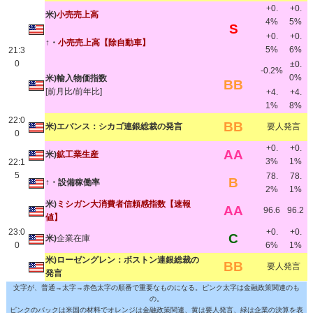
+0.
+0.
米)
小売売上高
4%
5%
S
+0.
+0.
↑・
小売売上高【除自動車】
5%
6%
21:3
0
±0.
-0.2%
0%
米)輸入物価指数
BB
[前月比/前年比]
+4.
+4.
1%
8%
22:0
BB
米)エバンス：シカゴ連銀総裁の発言
要人発言
0
+0.
+0.
AA
米)
鉱工業生産
3%
1%
22:1
5
78.
78.
B
↑・設備稼働率
2%
1%
米)
ミシガン大消費者信頼感指数【速報
AA
96.6
96.2
値】
23:0
+0.
+0.
C
米)
企業在庫
0
6%
1%
米)ローゼングレン：ボストン連銀総裁の
BB
要人発言
発言
文字が、普通→太字→赤色太字の順番で重要なものになる。ピンク太字は金融政策関連のも
の。
ピンクのバックは米国の材料でオレンジは金融政策関連、黄は要人発言、緑は企業の決算を表