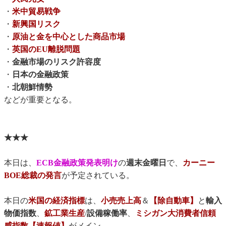
・
米中貿易戦争
・
新興国リスク
・
原油と金を中心とした商品市場
・
英国のEU離脱問題
・
金融市場のリスク許容度
・
日本の金融政策
・
北朝鮮情勢
などが重要となる。
★★★
本日は、
ECB金融政策発表明け
の
週末金曜日
で、
カーニー
BOE総裁の発言
が予定されている。
本日の
米国の経済指標
は、
小売売上高
＆
【除自動車】
と
輸入
物価指数
、
鉱工業生産
/
設備稼働率
、
ミシガン大消費者信頼
感指数【速報値】
がメイン。