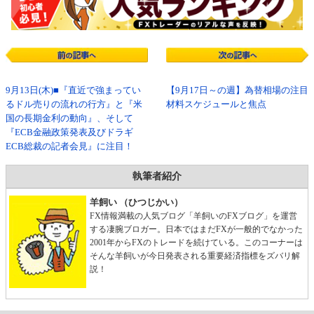
9月13日(木)■『直近で強まってい
【9月17日～の週】為替相場の注目
るドル売りの流れの行方』と『米
材料スケジュールと焦点
国の長期金利の動向』、そして
『ECB金融政策発表及びドラギ
ECB総裁の記者会見』に注目！
執筆者紹介
羊飼い （ひつじかい）
FX情報満載の人気ブログ「羊飼いのFXブログ」を運営
する凄腕ブロガー。日本ではまだFXが一般的でなかった
2001年からFXのトレードを続けている。このコーナーは
そんな羊飼いが今日発表される重要経済指標をズバリ解
説！