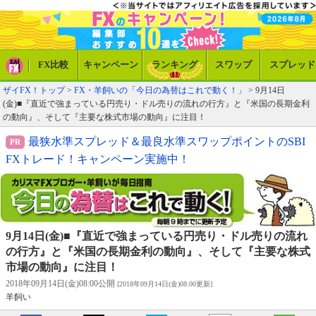
FX比較
キャンペーン
ランキング
スワップ
スプレッド
ザイFX！トップ
>
FX・羊飼いの「今日の為替はこれで動く！」
> 9月14日
(金)■『直近で強まっている円売り・ドル売りの流れの行方』と『米国の長期金利
の動向』、そして『主要な株式市場の動向』に注目！
最狭水準スプレッド＆最良水準スワップポイントのSBI
FXトレード！キャンペーン実施中！
9月14日(金)■『直近で強まっている円売り・ドル売りの流れ
の行方』と『米国の長期金利の動向』、そして『主要な株式
市場の動向』に注目！
2018年09月14日(金)08:00公開
[2018年09月14日(金)08:00更新]
羊飼い