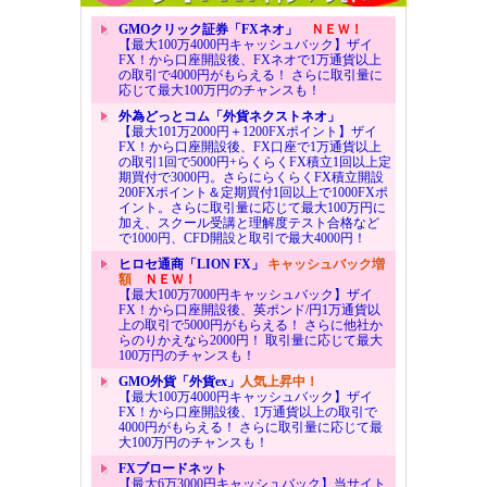
GMOクリック証券「FXネオ」
ＮＥＷ！
【最大100万4000円キャッシュバック】ザイ
FX！から口座開設後、FXネオで1万通貨以上
の取引で4000円がもらえる！ さらに取引量に
応じて最大100万円のチャンスも！
外為どっとコム「外貨ネクストネオ」
【最大101万2000円＋1200FXポイント】ザイ
FX！から口座開設後、FX口座で1万通貨以上
の取引1回で5000円+らくらくFX積立1回以上定
期買付で3000円。さらにらくらくFX積立開設
200FXポイント＆定期買付1回以上で1000FXポ
イント。さらに取引量に応じて最大100万円に
加え、スクール受講と理解度テスト合格など
で1000円、CFD開設と取引で最大4000円！
ヒロセ通商「LION FX」
キャッシュバック増
額
ＮＥＷ！
【最大100万7000円キャッシュバック】ザイ
FX！から口座開設後、英ポンド/円1万通貨以
上の取引で5000円がもらえる！ さらに他社か
らのりかえなら2000円！ 取引量に応じて最大
100万円のチャンスも！
GMO外貨「外貨ex」
人気上昇中！
【最大100万4000円キャッシュバック】ザイ
FX！から口座開設後、1万通貨以上の取引で
4000円がもらえる！ さらに取引量に応じて最
大100万円のチャンスも！
FXブロードネット
【最大6万3000円キャッシュバック】当サイト