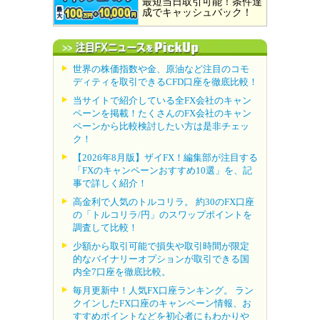
最短当日取引可能！条件達
成でキャッシュバック！
世界の株価指数や金、原油など注目のコモ
ディティを取引できるCFD口座を徹底比較！
当サイトで紹介している全FX会社のキャン
ペーンを掲載！たくさんのFX会社のキャン
ペーンから比較検討したい方は是非チェッ
ク！
【2026年8月版】ザイFX！編集部が注目する
「FXのキャンペーンおすすめ10選」を、記
事で詳しく紹介！
高金利で人気のトルコリラ。 約30のFX口座
の「トルコリラ/円」のスワップポイントを
調査して比較！
少額から取引可能で損失や取引時間が限定
的なバイナリーオプションが取引できる国
内全7口座を徹底比較。
毎月更新中！人気FX口座ランキング。 ラン
クインしたFX口座のキャンペーン情報、お
すすめポイントなどを初心者にもわかりや