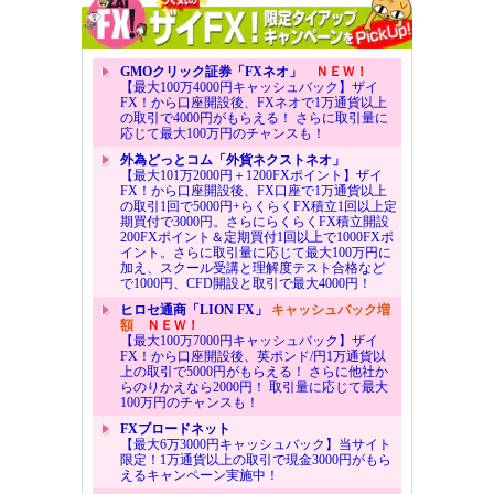
GMOクリック証券「FXネオ」
ＮＥＷ！
【最大100万4000円キャッシュバック】ザイ
FX！から口座開設後、FXネオで1万通貨以上
の取引で4000円がもらえる！ さらに取引量に
応じて最大100万円のチャンスも！
外為どっとコム「外貨ネクストネオ」
【最大101万2000円＋1200FXポイント】ザイ
FX！から口座開設後、FX口座で1万通貨以上
の取引1回で5000円+らくらくFX積立1回以上定
期買付で3000円。さらにらくらくFX積立開設
200FXポイント＆定期買付1回以上で1000FXポ
イント。さらに取引量に応じて最大100万円に
加え、スクール受講と理解度テスト合格など
で1000円、CFD開設と取引で最大4000円！
ヒロセ通商「LION FX」
キャッシュバック増
額
ＮＥＷ！
【最大100万7000円キャッシュバック】ザイ
FX！から口座開設後、英ポンド/円1万通貨以
上の取引で5000円がもらえる！ さらに他社か
らのりかえなら2000円！ 取引量に応じて最大
100万円のチャンスも！
FXブロードネット
【最大6万3000円キャッシュバック】当サイト
限定！1万通貨以上の取引で現金3000円がもら
えるキャンペーン実施中！