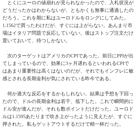
とくにユーロの値崩れが見られなかったので、入札状況が
どうだったかはわからないが、ともかくも無事に通過したの
だろう。これを期に私はユーロドルをロングにしてみた。
1.1562で買ったわけだが、すぐには上がらない。あんまり市
場はイタリア問題で反応していない。後はストップ注文だけ
置いておいて、待つしかない。
次のターゲットはアメリカのCPIであった。前日にPPIが出
てしまっているので、効果に3ヶ月遅れるといわれるCPIで
はあまり重要性は高くはないのだが、それでもインフレに敏
感とされる長期金利が気にされている昨今である。
何か過大な反応をするかもしれない。結果は予想を下回っ
たので、ドルの長期金利は若干、低下した。これで瞬間的に
ドル安が進んだが、それも数ポイントだけだった。ユーロド
ルは1.1595あたりまで吹き上がったように見えたが、すぐに
押された。私もゲットアウトするだけで精一杯だった。