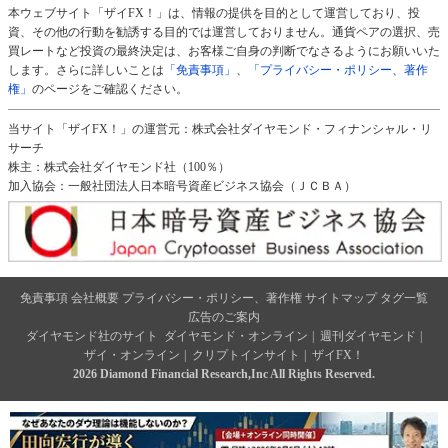
本ウェブサイト「ザイFX！」は、情報の提供を目的として運営しており、投
資、その他の行動を勧誘する目的では運営しておりません。通貨ペアの選択、売
買レートなど投資の最終決定は、お客様ご自身の判断でなさるようにお願いいた
します。さらに詳しいことは
「免責事項」
、
「プライバシー・ポリシー、著作
権」
のページをご確認ください。
当サイト「ザイFX！」の運営元：株式会社ダイヤモンド・フィナンシャル・リ
サーチ
株主：株式会社ダイヤモンド社（100％）
加入協会：一般社団法人日本暗号資産ビジネス協会（ＪＣＢＡ）
免責事項
会社概要
プライバシー・ポリシー、著作権
サイトマップ
タグ一覧
広告のご案内
ダイヤモンド社のサイト
ダイヤモンド・オンライン
|
週刊ダイヤモンド
|
ザイ・オンライン
|
クリプトインサイト
|
ザイFX！
2026 Diamond Financial Research,Inc All Rights Reserved.