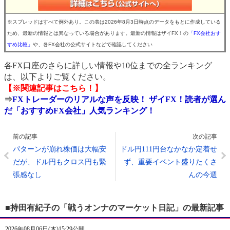
※スプレッドはすべて例外あり。この表は2026年8月3日時点のデータをもとに作成している
ため、最新の情報とは異なっている場合があります。最新の情報はザイFX！の
「FX会社おす
すめ比較」
や、各FX会社の公式サイトなどで確認してください
各FX口座のさらに詳しい情報や10位までの全ランキング
は、以下よりご覧ください。
【※関連記事はこちら！】
⇒
FXトレーダーのリアルな声を反映！ ザイFX！読者が選ん
だ「おすすめFX会社」人気ランキング！
前の記事
次の記事
パターンが崩れ株価は大幅安
ドル円111円台なかなか定着せ
だが、ドル円もクロス円も緊
ず、重要イベント盛りたくさ
張感なし
んの今週
■持田有紀子の「戦うオンナのマーケット日記」の最新記事
2026年08月06日(木)15:29公開