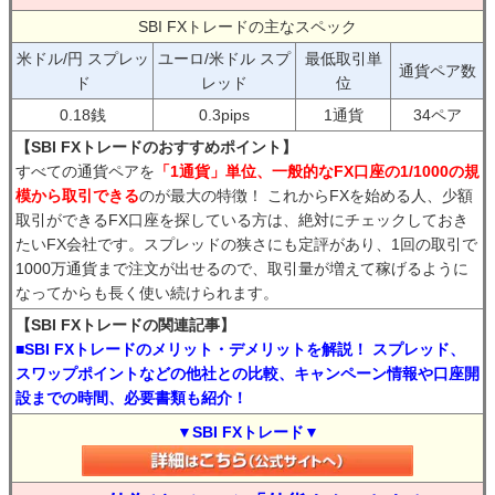
SBI FXトレードの主なスペック
米ドル/円 スプレッ
ユーロ/米ドル スプ
最低取引単
通貨ペア数
ド
レッド
位
0.18銭
0.3pips
1通貨
34ペア
【SBI FXトレードのおすすめポイント】
すべての通貨ペアを
「1通貨」単位、一般的なFX口座の1/1000の規
模から取引できる
のが最大の特徴！ これからFXを始める人、少額
取引ができるFX口座を探している方は、絶対にチェックしておき
たいFX会社です。スプレッドの狭さにも定評があり、1回の取引で
1000万通貨まで注文が出せるので、取引量が増えて稼げるように
なってからも長く使い続けられます。
【SBI FXトレードの関連記事】
■SBI FXトレードのメリット・デメリットを解説！ スプレッド、
スワップポイントなどの他社との比較、キャンペーン情報や口座開
設までの時間、必要書類も紹介！
▼SBI FXトレード▼