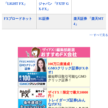
「LIGHT FX」
ジャパン 「FXTF G
X-FX」
FXブロードネット
IG証券
楽天証券 「楽天MT
4」
>> すべて見る
100万口座達成！
GMOクリック証券[FXネ
オ]
最短即日取引可能なGMO
クリック証券！
ザイFX！限定で最大10000
円！
トレイダーズ証券[みん
なのFX]