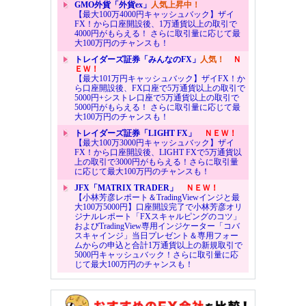
GMO外貨「外貨ex」
人気上昇中！
【最大100万4000円キャッシュバック】ザイ
FX！から口座開設後、1万通貨以上の取引で
4000円がもらえる！ さらに取引量に応じて最
大100万円のチャンスも！
トレイダーズ証券「みんなのFX」
人気！
Ｎ
ＥＷ！
【最大101万円キャッシュバック】ザイFX！か
ら口座開設後、FX口座で5万通貨以上の取引で
5000円+シストレ口座で5万通貨以上の取引で
5000円がもらえる！ さらに取引量に応じて最
大100万円のチャンスも！
トレイダーズ証券「LIGHT FX」
ＮＥＷ！
【最大100万3000円キャッシュバック】ザイ
FX！から口座開設後、LIGHT FXで5万通貨以
上の取引で3000円がもらえる！さらに取引量
に応じて最大100万円のチャンスも！
JFX「MATRIX TRADER」
ＮＥＷ！
【小林芳彦レポート＆TradingViewインジと最
大100万5000円】口座開設完了で小林芳彦オリ
ジナルレポート「FXスキャルピングのコツ」
およびTradingView専用インジケーター「コバ
スキャインジ」当日プレゼント＆専用フォー
ムからの申込と合計1万通貨以上の新規取引で
5000円キャッシュバック！さらに取引量に応
じて最大100万円のチャンスも！