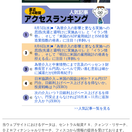
8月5日(水)■『為替介入の影響と更なる実施への
思惑(先週と週明けに実施あり)』と『イラン情
勢』、そして『米国のADP雇用統計とISM非製
造業指数の発表』に注目！(羊飼い)
8月6日(木)■『為替介入の影響と更なる実施への
思惑(先週と週明けに実施あり)』と『イラン情
勢』、そして『明日に米国の雇用統計の発表を
控える点』に注目！(羊飼い)
為替介入と中東情勢にまで言及のベッセント財
務長官ドル円高いレベルで買い進む意欲は確か
に減退だが(持田有紀子)
日米協調介入→米国の国益は何か？ドル円157
円台。日銀利上げペース上げざるを得ないか。
投資戦略は？(ZERO)
次の介入いつ？日銀利上げペース上げざるを得
ない。円安止まらなければ10月末～11月に追加
介入か？(ZERO)
>>人気記事一覧を見る
当ウェブサイトにおけるデータは、セントラル短資ＦＸ、クォンツ・リサーチ、
ＤＺＨフィナンシャルリサーチ、フィスコから情報の提供を受けております。