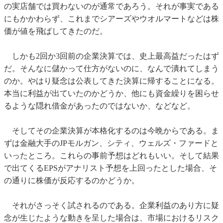
の実店舗では買わないのが通常であろう。それが事実である
にもかかわらず、これまでシアーズやウオルマートなどは株
価が値を飛ばしてきたのだ。
しかも2回か3回前の企業決算では、史上最高益だったはず
だ。そんなに儲かって仕方がないのに、なんで潰れてしまう
のか。やはり疑念は公表してきた決算に帰することになる。
本当に利益が出ていたのかどうか、他にも資金繰りを困らせ
るような隠れ借金があったのではないか、などなど。
そしてその企業決算が本格化するのは今晩からである。ま
ずは金融大手のJPモルガン、シティ、ウェルズ・ファードと
いったところ。これらの事前予想はどれもいい。そして結果
で出てくるEPSがアナリスト予想を上回ったとした場合、そ
の通りに株価が反応するのかどうか。
それがさっそく試されるのである。企業利益のあり方に疑
念が生じたような動きを呈した場合は、市場におけるリスク