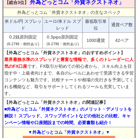
外為どっとコム「外貨ネクストネオ」
【総合3位】
外為どっとコム「外貨ネクストネオ」の主なスペック
米ドル/円 スプレッ
ユーロ/米ドル スプ
最低取引単
通貨ペア数
ド
レッド
位
0.2銭原則固定
0.3pips原則固定
1000通貨
42ペア
(9-27時・例外あり)
(9-27時・例外あり)
【外為どっとコム「外貨ネクストネオ」のおすすめポイント】
業界最狭水準のスプレッドと豊富な情報で、多くのトレーダーに人
気のFX口座
です。FX取引が初めての初心者から、スキル向上を目
指す中・上級者向けまで、各自のレベルにあわせて受講できる学習
コンテンツも魅力です。比較チャートや相場の先行きを予測してく
れる機能など、取引をサポートしてくれるツールも充実していま
す。
【外為どっとコム「外貨ネクストネオ」の関連記事】
■外為どっとコム「外貨ネクストネオ」のメリット・デメリットを
解説！ スプレッド、スワップポイントなどの他社との比較、キャ
ンペーン情報や口座開設までの時間、必要書類も紹介！
▼外為どっとコム「外貨ネクストネオ」▼