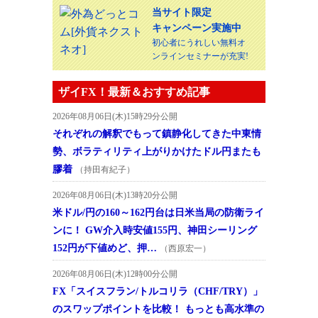
当サイト限定
キャンペーン実施中
初心者にうれしい無料オ
ンラインセミナーが充実!
ザイFX！最新＆おすすめ記事
2026年08月06日(木)15時29分公開
それぞれの解釈でもって鎮静化してきた中東情
勢、ボラティリティ上がりかけたドル円またも
膠着
（持田有紀子）
2026年08月06日(木)13時20分公開
米ドル/円の160～162円台は日米当局の防衛ライ
ンに！ GW介入時安値155円、神田シーリング
152円が下値めど、押…
（西原宏一）
2026年08月06日(木)12時00分公開
FX「スイスフラン/トルコリラ（CHF/TRY）」
のスワップポイントを比較！ もっとも高水準の