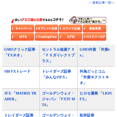
>>最新記事一覧へ
GMOクリック証券
セントラル短資ＦＸ
GMO外貨 「外貨e
「FXネオ」
「ＦＸダイレクトプ
x」
ラス」
SBI FXトレード
トレイダーズ証券
外為どっとコム
「みんなのFX」
「外貨ネクストネ
オ」
JFX 「MATRIX TR
ゴールデンウェイ・
ヒロセ通商 「LION
ADER」
ジャパン 「FXTF M
FX」
T4」
トレイダーズ証券
ゴールデンウェイ・
松井証券