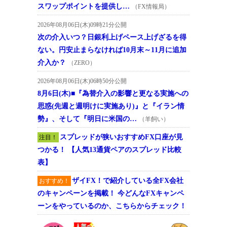
スワップポイントを提供し…
（FX情報局）
2026年08月06日(木)09時21分公開
次の介入いつ？日銀利上げペース上げざるを得
ない。円安止まらなければ10月末～11月に追加
介入か？
（ZERO）
2026年08月06日(木)06時50分公開
8月6日(木)■『為替介入の影響と更なる実施への
思惑(先週と週明けに実施あり)』と『イラン情
勢』、そして『明日に米国の…
（羊飼い）
スプレッドが狭いおすすめFX口座が見
注目！
つかる！ 【人気13通貨ペアのスプレッド比較
表】
ザイFX！で紹介している全FX会社
おすすめ！
のキャンペーンを掲載！ 今どんなFXキャンペ
ーンをやっているのか、こちらからチェック！