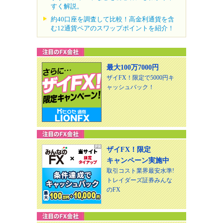
すく解説。
約40口座を調査して比較！高金利通貨を含
む12通貨ペアのスワップポイントを紹介！
最大100万7000円
ザイFX！限定で5000円キ
ャッシュバック！
ザイFX！限定
キャンペーン実施中
取引コスト業界最安水準!
トレイダーズ証券みんな
のFX