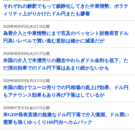
それぞれの解釈でもって鎮静化してきた中東情勢、ボラテ
ィリティ上がりかけたドル円またも膠着
2026年08月05日(水)13:33公開
為替介入と中東情勢にまで言及のベッセント財務長官ドル
円高いレベルで買い進む意欲は確かに減退だが
2026年08月04日(火)15:37公開
米国の介入で米債売りの懸念やわらぎドル金利も低下、た
だ演出効果でのドル円下落はあまり続かないかも
2026年08月03日(月)13:51公開
米国の助けでユーロ売りでの円相場の底上げ効果、ドル円
もアナウンス効果もあり再び下落はしているが
2026年07月31日(金)15:51公開
米GDP発表直後の急激なドル円下落で介入憶測、ドル買い
需要も強くゆっくり160円台へカムバック