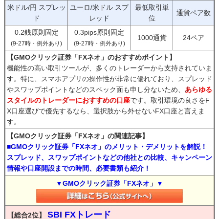
米ドル/円 スプレッ
ユーロ/米ドル スプ
最低取引単
通貨ペア数
ド
レッド
位
0.2銭原則固定
0.3pips原則固定
1000通貨
24ペア
(9-27時・例外あり)
(9-27時・例外あり)
【GMOクリック証券「FXネオ」のおすすめポイント】
機能性の高い取引ツールが、多くのトレーダーから支持されていま
す。特に、スマホアプリの操作性が非常に優れており、スプレッド
やスワップポイントなどのスペック面も申し分ないため、
あらゆる
スタイルのトレーダーにおすすめの口座
です。取引環境の良さをF
X口座選びで優先するなら、選択肢から外せないFX口座と言えま
す。
【GMOクリック証券「FXネオ」の関連記事】
■GMOクリック証券「FXネオ」のメリット・デメリットを解説！
スプレッド、スワップポイントなどの他社との比較、キャンペーン
情報や口座開設までの時間、必要書類も紹介！
▼GMOクリック証券「FXネオ」▼
SBI FXトレード
【総合2位】