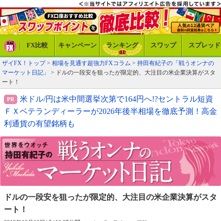
FX比較
キャンペーン
ランキング
スワップ
スプレッド
ザイFX！トップ
>
相場を見通す超強力FXコラム
>
持田有紀子の「戦うオンナの
マーケット日記」
> ドルの一段安を狙ったが限定的、大注目の米企業決算がスタ
ート！
米ドル/円は米中間選挙次第で164円へ!?セントラル短資
ＦＸベテランディーラーが2026年後半相場を徹底予測！高金
利通貨の有望銘柄も
ドルの一段安を狙ったが限定的、
大注目の米企業決算がスタ
ート！