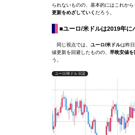
られないものの、基本的にはこれから
更新をめざしていく
だろう。
■ユーロ/米ドルは2019年に
同じ視点では、
ユーロ/米ドル
は昨日
値更新を回避したものの、
早晩安値を
う。
ユーロ/米ドル 日足