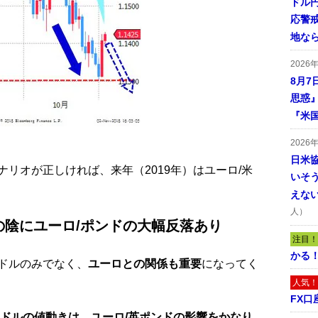
ドル
応警
地な
2026
8月7
思惑
『米
2026
日米
リオが正しければ、来年（2019年）はユーロ/米
いそ
えな
人）
の陰にユーロ/ポンドの大幅反落あり
注目！
かる
ドルのみでなく、
ユーロとの関係も重要
になってく
人気！
FX口
米ドルの値動きは、ユーロ/英ポンドの影響をかなり