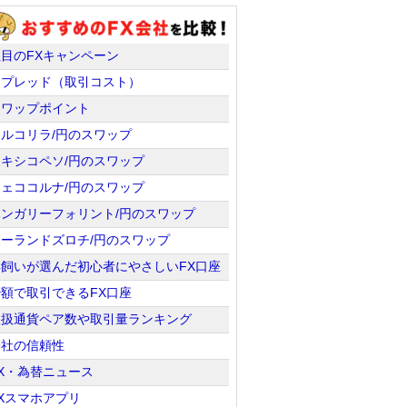
注目のFXキャンペーン
スプレッド（取引コスト）
スワップポイント
トルコリラ/円のスワップ
メキシコペソ/円のスワップ
チェココルナ/円のスワップ
ハンガリーフォリント/円のスワップ
ポーランドズロチ/円のスワップ
羊飼いが選んだ初心者にやさしいFX口座
少額で取引できるFX口座
取扱通貨ペア数や取引量ランキング
会社の信頼性
X・為替ニュース
Xスマホアプリ