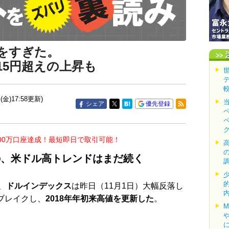
をすぎた。
115円超えの上昇も
(金)17:58更新)
シェア
優先登録
00万口座達成！最短即日で取引可能！
の、米ドル高トレンドはまだ続く
、
ドルインデックス
は昨日（11月1日）大幅反落し
をブレイクし、
2018年年初来高値を更新した
。