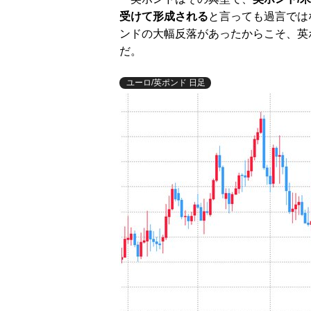
受けて形成される
と言っても過言では
ンドの大幅反落があったからこそ、英
だ。
ユーロ/英ポンド 日足