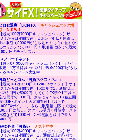
ヒロセ通商「LION FX」
キャッシュバック増
額
ＮＥＷ！
【最大100万7000円キャッシュバック】ザイ
FX！から口座開設後、英ポンド/円1万通貨以
上の取引で5000円がもらえる！ さらに他社か
らのりかえなら2000円！ 取引量に応じて最大
100万円のチャンスも！
FXブロードネット
【最大6万3000円キャッシュバック】当サイト
限定！1万通貨以上の取引で現金3000円がもら
えるキャンペーン実施中！
外為どっとコム「外貨ネクストネオ」
【最大101万2000円＋1200FXポイント】ザイ
FX！から口座開設後、FX口座で1万通貨以上
の取引1回で5000円+らくらくFX積立1回以上
定期買付で3000円。さらにらくらくFX積立開
設200FXポイント＆定期買付1回以上で
1000FXポイント。さらに取引量に応じて最大
100万円に加え、スクール受講と理解度テスト
合格などで1000円、CFD開設と取引で最大
4000円！
GMO外貨「外貨ex」
人気上昇中！
【最大100万4000円キャッシュバック】ザイ
FX！から口座開設後、1万通貨以上の取引で
4000円がもらえる！ さらに取引量に応じて最