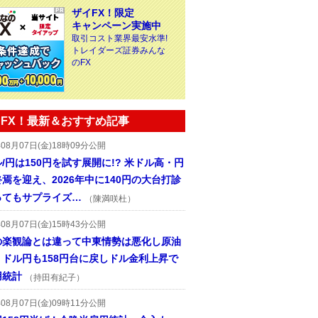
ザイFX！限定
キャンペーン実施中
取引コスト業界最安水準!
トレイダーズ証券みんな
のFX
FX！最新＆おすすめ記事
年08月07日(金)18時09分公開
/円は150円を試す展開に!? 米ドル高・円
焉を迎え、2026年中に140円の大台打診
ってもサプライズ…
（陳満咲杜）
年08月07日(金)15時43分公開
の楽観論とは違って中東情勢は悪化し原油
、ドル円も158円台に戻しドル金利上昇で
用統計
（持田有紀子）
年08月07日(金)09時11分公開