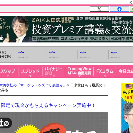
日（金）
--/--
--/--
--/--
--/--
2分55秒
--.--
--
--.--
--
--.--
--
--.--
--
陳満咲杜の「マーケットをズバリ裏読み」
> 日米株はもう最悪の市
上昇も
！限定で現金がもらえるキャンペーン実施中！