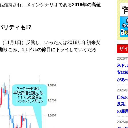
も維持され、メインシナリオである
2016年の高値
パリティも!?
（11月1日）反騰し、いったんは2018年年初来安
ザイ
割りこみ、1.1ドルの節目にトライ
していくだろ
2026
米ドル
安は終
があ
2026
口先
反発
の雇
2026