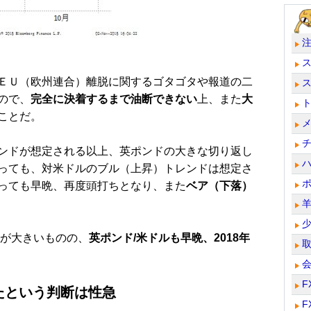
ＥＵ（欧州連合）離脱に関するゴタゴタや報道の二
ので、
完全に決着するまで油断できない
上、また
大
ことだ。
ンドが想定される以上、英ポンドの大きな切り返し
っても、対米ドルのブル（上昇）トレンドは想定さ
っても早晩、再度頭打ちとなり、また
ベア（下落）
が大きいものの、
英ポンド/米ドルも早晩、2018年
F
たという判断は性急
F