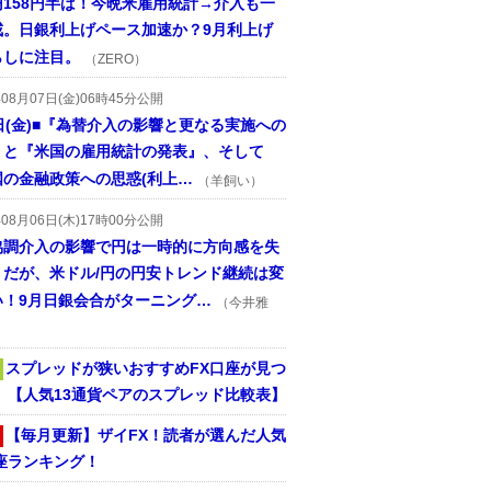
円158円半ば！今晩米雇用統計→介入も一
戒。日銀利上げペース加速か？9月利上げ
らしに注目。
（ZERO）
年08月07日(金)06時45分公開
日(金)■『為替介入の影響と更なる実施への
』と『米国の雇用統計の発表』、そして
国の金融政策への思惑(利上…
（羊飼い）
年08月06日(木)17時00分公開
協調介入の影響で円は一時的に方向感を失
うだが、米ドル/円の円安トレンド継続は変
い！9月日銀会合がターニング…
（今井雅
スプレッドが狭いおすすめFX口座が見つ
！ 【人気13通貨ペアのスプレッド比較表】
【毎月更新】ザイFX！読者が選んだ人気
座ランキング！