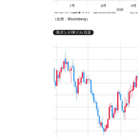
（出所：Bloomberg）
英ポンド/米ドル 日足