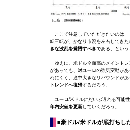
（出所：Bloomberg）
ここで注意していただきたいのは、
転三転が、かなり市況を左右してきた
きな波乱を覚悟すべき
である、という
ゆえに、米ドル全面高のメイントレ
があっても、対ユーロの強気変動があ
れにくく、途中大きなリバウンドがあ
トレンドへ復帰
するだろう。
ユーロ/米ドルにだいぶ遅れる可能性
年内安値を更新
していくだろう。
■豪ドル/米ドルが底打ちし