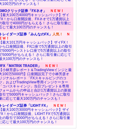
大100万円のチャンスも！
GMOクリック証券「FXネオ」
ＮＥＷ！
【最大100万4000円キャッシュバック】ザイ
FX！から口座開設後、FXネオで1万通貨以上
の取引で4000円がもらえる！ さらに取引量に
応じて最大100万円のチャンスも！
トレイダーズ証券「みんなのFX」
人気！
Ｎ
ＥＷ！
【最大101万円キャッシュバック】ザイFX！
から口座開設後、FX口座で5万通貨以上の取引
で5000円+シストレ口座で5万通貨以上の取引
で5000円がもらえる！ さらに取引量に応じて
最大100万円のチャンスも！
JFX「MATRIX TRADER」
ＮＥＷ！
【小林芳彦レポート＆TradingViewインジと最
大100万5000円】口座開設完了で小林芳彦オ
リジナルレポート「FXスキャルピングのコ
ツ」およびTradingView専用インジケーター
「コバスキャインジ」当日プレゼント＆専用
フォームからの申込と合計1万通貨以上の新規
取引で5000円キャッシュバック！さらに取引
量に応じて最大100万円のチャンスも！
トレイダーズ証券「LIGHT FX」
ＮＥＷ！
【最大100万3000円キャッシュバック】ザイ
FX！から口座開設後、LIGHT FXで5万通貨以
上の取引で3000円がもらえる！さらに取引量
に応じて最大100万円のチャンスも！