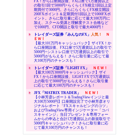
FX！から口座開設後、FX口座で1万通貨以上
の取引1回で5000円+らくらくFX積立1回以上定
期買付で3000円。さらにらくらくFX積立開設
200FXポイント＆定期買付1回以上で1000FXポ
イント。さらに取引量に応じて最大100万円に
加え、スクール受講と理解度テスト合格など
で1000円、CFD開設と取引で最大4000円！
トレイダーズ証券「みんなのFX」
人気！
Ｎ
ＥＷ！
【最大101万円キャッシュバック】ザイFX！か
ら口座開設後、FX口座で5万通貨以上の取引で
5000円+シストレ口座で5万通貨以上の取引で
5000円がもらえる！ さらに取引量に応じて最
大100万円のチャンスも！
トレイダーズ証券「LIGHT FX」
ＮＥＷ！
【最大100万3000円キャッシュバック】ザイ
FX！から口座開設後、LIGHT FXで5万通貨以
上の取引で3000円がもらえる！さらに取引量
に応じて最大100万円のチャンスも！
JFX「MATRIX TRADER」
ＮＥＷ！
【小林芳彦レポート＆TradingViewインジと最
大100万5000円】口座開設完了で小林芳彦オリ
ジナルレポート「FXスキャルピングのコツ」
およびTradingView専用インジケーター「コバ
スキャインジ」当日プレゼント＆専用フォー
ムからの申込と合計1万通貨以上の新規取引で
5000円キャッシュバック！さらに取引量に応
じて最大100万円のチャンスも！