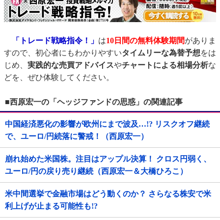
「トレード戦略指令！」
は
10日間の無料体験期間
がありま
すので、初心者にもわかりやすい
タイムリーな為替予想
をは
じめ、
実践的な売買アドバイス
や
チャートによる相場分析
な
どを、ぜひ体験してください。
■西原宏一の「ヘッジファンドの思惑」の関連記事
中国経済悪化の影響が欧州にまで波及…!? リスクオフ継続
で、ユーロ/円続落に警戒！（西原宏一）
崩れ始めた米国株。注目はアップル決算！ クロス円弱く、
ユーロ/円の戻り売り継続（西原宏一＆大橋ひろこ）
米中間選挙で金融市場はどう動くのか？ さらなる株安で米
利上げが止まる可能性も!?