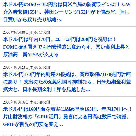
米ドル/円の160～162円台は日米当局の防衛ラインに！ GW
介入時安値155円、神田シーリング152円が下値めど、押し
目買いから戻り売り戦略へ
2026年07月30日(木)16:17公開
米ドル/円は年内170円、ユーロ/円は200円を視野に！
FOMC据え置きでも円安構造は変わらず、悪い金利上昇と
原油高、新NISAが支える
2026年07月23日(木)16:57公開
米ドル/円170円年内到達の根拠は、高市政権の370兆円計画
にあり！ 支出のため短期利回り抑制なら、日米短期金利差
拡大と、日本長期金利上昇を見越した…
2026年07月16日(木)15:48公開
米ドル/円は160円台を着実に固め早晩165円、年内170円へ！
片山財務相の「GPIF活用」発言による円高は数日で消滅。
GPIFが目先の円安を変え…