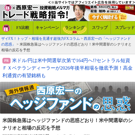
FX比較
キャンペーン
ランキング
スワップ
スプレッド
ザイFX！トップ
>
相場を見通す超強力FXコラム
>
西原宏一の「ヘッジファンド
の思惑」
> 米国株急落はヘッジファンドの思惑どおり！米中間選挙のシナリオと
相場の反応を予想
米ドル/円は米中間選挙次第で164円へ!?セントラル短資
ＦＸベテランディーラーが2026年後半相場を徹底予測！高金
利通貨の有望銘柄も
米国株急落はヘッジファンドの思惑どおり！
米中間選挙のシ
ナリオと相場の反応を予想