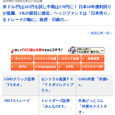
2026年07月09日(木)12:19公開
米ドル/円は165円を試し中期は170円に！ 日本10年債利回り
が急騰、3％の節目に接近。ヘッジファンドは「日本売り」
をトレードの軸に。政府・日銀の…
>>最新記事一覧へ
GMOクリック証券
セントラル短資ＦＸ
GMO外貨 「外貨e
「FXネオ」
「ＦＸダイレクトプ
x」
ラス」
SBI FXトレード
トレイダーズ証券
外為どっとコム
「みんなのFX」
「外貨ネクストネ
オ」