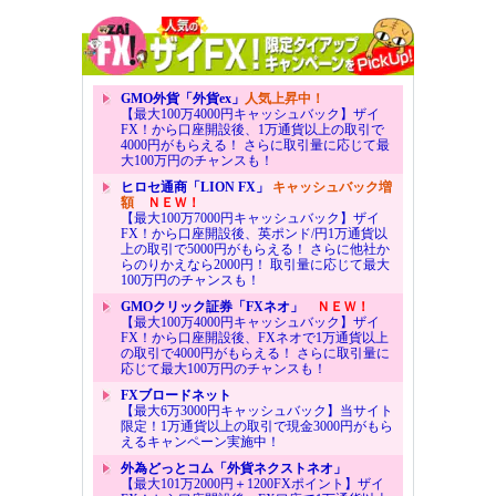
GMO外貨「外貨ex」
人気上昇中！
【最大100万4000円キャッシュバック】ザイ
FX！から口座開設後、1万通貨以上の取引で
4000円がもらえる！ さらに取引量に応じて最
大100万円のチャンスも！
ヒロセ通商「LION FX」
キャッシュバック増
額
ＮＥＷ！
【最大100万7000円キャッシュバック】ザイ
FX！から口座開設後、英ポンド/円1万通貨以
上の取引で5000円がもらえる！ さらに他社か
らのりかえなら2000円！ 取引量に応じて最大
100万円のチャンスも！
GMOクリック証券「FXネオ」
ＮＥＷ！
【最大100万4000円キャッシュバック】ザイ
FX！から口座開設後、FXネオで1万通貨以上
の取引で4000円がもらえる！ さらに取引量に
応じて最大100万円のチャンスも！
FXブロードネット
【最大6万3000円キャッシュバック】当サイト
限定！1万通貨以上の取引で現金3000円がもら
えるキャンペーン実施中！
外為どっとコム「外貨ネクストネオ」
【最大101万2000円＋1200FXポイント】ザイ