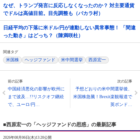
なぜ、トランプ発言に反応しなくなったのか？ 対主要通貨
でドルは高値目前。目先調整も（バカラ村）
日経平均の下落に米ドル/円が連動しない異常事態！ 「間違
った動き」はどっち？（陳満咲杜）
関連タグ
米国株
ヘッジファンド
米中間選挙
西原宏一
前の記事
次の記事
中国経済悪化の影響が欧州に
予想どおりの米中間選挙後、
まで波及…!?リスクオフ継続
米国株急騰！Brexit楽観報道で
で、ユーロ/円…
英ポンド…
■西原宏一の「ヘッジファンドの思惑」の最新記事
2026年08月06日(木)13:20公開