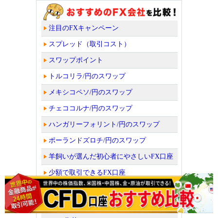
注目のFXキャンペーン
スプレッド（取引コスト）
スワップポイント
トルコリラ/円のスワップ
メキシコペソ/円のスワップ
チェココルナ/円のスワップ
ハンガリーフォリント/円のスワップ
ポーランドズロチ/円のスワップ
羊飼いが選んだ初心者にやさしいFX口座
少額で取引できるFX口座
取扱通貨ペア数や取引量ランキング
会社の信頼性