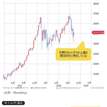
（出所：Bloomberg）
米ドル/円 週足