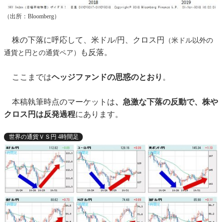
（出所：Bloomberg）
株の下落に呼応して、米ドル/円、クロス円
（米ドル以外の
も反落。
通貨と円との通貨ペア）
ここまでは
ヘッジファンドの思惑のとおり
。
本稿執筆時点のマーケットは
、急激な下落の反動で、株や
クロス円は反発過程
にあります。
世界の通貨ＶＳ円 4時間足