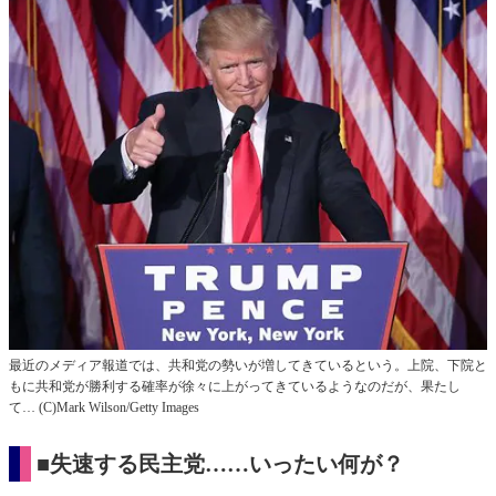
最近のメディア報道では、共和党の勢いが増してきているという。上院、下院と
もに共和党が勝利する確率が徐々に上がってきているようなのだが、果たし
て… (C)Mark Wilson/Getty Images
■失速する民主党……いったい何が？