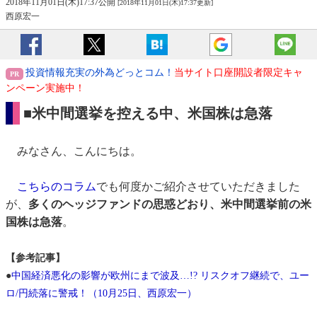
2018年11月01日(木)17:37公開
[2018年11月01日(木)17:37更新]
西原宏一
投資情報充実の外為どっとコム！
当サイト口座開設者限定キャ
ンペーン実施中！
■米中間選挙を控える中、米国株は急落
みなさん、こんにちは。
こちらのコラム
でも何度かご紹介させていただきました
が、
多くのヘッジファンドの思惑どおり、米中間選挙前の米
国株は急落
。
【参考記事】
●
中国経済悪化の影響が欧州にまで波及…!? リスクオフ継続で、ユー
ロ/円続落に警戒！（10月25日、西原宏一）