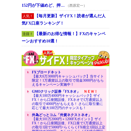
152円が下値めど、押…
（西原宏一）
【毎月更新】ザイFX！読者が選んだ人
人気！
気FX口座ランキング！
【最新のお得な情報！】FXのキャンペ
注目！
ーンおすすめ10選！
FXブロードネット
【最大6万3000円キャッシュバック】当サイト
限定！1万通貨以上の取引で現金3000円がもら
えるキャンペーン実施中！
GMOクリック証券「FXネオ」
ＮＥＷ！
【最大100万4000円キャッシュバック】ザイ
FX！から口座開設後、FXネオで1万通貨以上
の取引で4000円がもらえる！ さらに取引量に
応じて最大100万円のチャンスも！
外為どっとコム「外貨ネクストネオ」
【最大101万2000円＋1200FXポイント】ザイ
FX！から口座開設後、FX口座で1万通貨以上
の取引1回で5000円+らくらくFX積立1回以上定