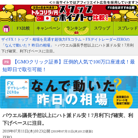
FX比較
キャンペーン
ランキング
スワップ
スプレッド
ザイFX！トップ
>
相場を見通す超強力FXコラム
>
FXデイトレーダーZEROの
「なんで動いた？ 昨日の相場」
> パウエル議長予想以上にハト派ドル安！7月利
下げ確実、利下げペースに注目。
【GMOクリック証券】圧倒的人気で100万口座達成！最
短即日で取引可能！
パウエル議長予想以上にハト派ドル安！
7月利下げ確実、利
下げペースに注目。
2019年07月11日(木)10:23公開
[2019年07月11日(木)10:23更新]
ZERO