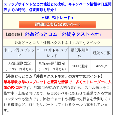
スワップポイントなどの他社との比較、キャンペーン情報や口座開
設までの時間、必要書類も紹介！
▼SBI FXトレード▼
外為どっとコム「外貨ネクストネオ」
【総合3位】
外為どっとコム「外貨ネクストネオ」の主なスペック
米ドル/円 スプレッ
ユーロ/米ドル スプ
最低取引単
通貨ペア数
ド
レッド
位
0.2銭原則固定
0.3pips原則固定
1000通貨
42ペア
(9-27時・例外あり)
(9-27時・例外あり)
【外為どっとコム「外貨ネクストネオ」のおすすめポイント】
業界最狭水準のスプレッドと豊富な情報で、多くのトレーダーに人
気のFX口座
です。FX取引が初めての初心者から、スキル向上を目
指す中・上級者向けまで、各自のレベルにあわせて受講できる学習
コンテンツも魅力です。比較チャートや相場の先行きを予測してく
れる機能など、取引をサポートしてくれるツールも充実していま
す。