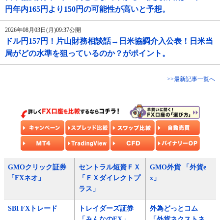
円年内165円より150円の可能性が高いと予想。
2026年08月03日(月)09:37公開
ドル円157円！片山財務相談話→日米協調介入公表！日米当
局がどの水準を狙っているのか？がポイント。
>>最新記事一覧へ
GMOクリック証券
セントラル短資ＦＸ
GMO外貨 「外貨e
「FXネオ」
「ＦＸダイレクトプ
x」
ラス」
SBI FXトレード
トレイダーズ証券
外為どっとコム
「みんなのFX」
「外貨ネクストネ