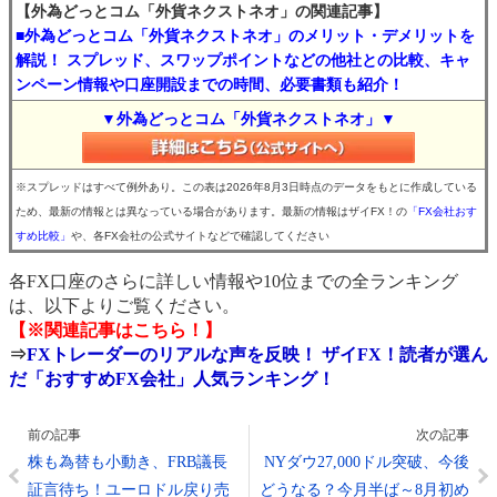
【外為どっとコム「外貨ネクストネオ」の関連記事】
■外為どっとコム「外貨ネクストネオ」のメリット・デメリットを
解説！ スプレッド、スワップポイントなどの他社との比較、キャ
ンペーン情報や口座開設までの時間、必要書類も紹介！
▼外為どっとコム「外貨ネクストネオ」▼
※スプレッドはすべて例外あり。この表は2026年8月3日時点のデータをもとに作成している
ため、最新の情報とは異なっている場合があります。最新の情報はザイFX！の
「FX会社おす
すめ比較」
や、各FX会社の公式サイトなどで確認してください
各FX口座のさらに詳しい情報や10位までの全ランキング
は、以下よりご覧ください。
【※関連記事はこちら！】
⇒
FXトレーダーのリアルな声を反映！ ザイFX！読者が選ん
だ「おすすめFX会社」人気ランキング！
前の記事
次の記事
株も為替も小動き、FRB議長
NYダウ27,000ドル突破、今後
証言待ち！ユーロドル戻り売
どうなる？今月半ば～8月初め