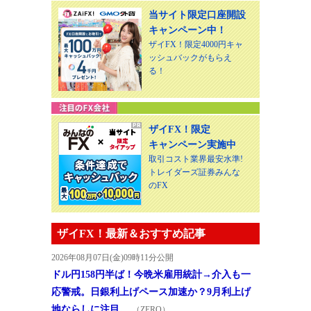
当サイト限定口座開設
キャンペーン中！
ザイFX！限定4000円キャ
ッシュバックがもらえ
る！
ザイFX！限定
キャンペーン実施中
取引コスト業界最安水準!
トレイダーズ証券みんな
のFX
ザイFX！最新＆おすすめ記事
2026年08月07日(金)09時11分公開
ドル円158円半ば！今晩米雇用統計→介入も一
応警戒。日銀利上げペース加速か？9月利上げ
地ならしに注目。
（ZERO）