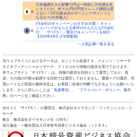
日米協調介入の影響で円は一時的に方向感を失
いそうだが、米ドル/円の円安トレンド継続は変
えない！9月日銀会合がターニングポイントと
なるか？(今井雅人)
FX会社のキャンペーンおすすめ10選！ キャッ
シュバックがもらえる条件がかんたんなFX会社
や、「ザイFX！」限定のキャンペーンを紹介
【2026年8月】(FX情報局)
>>人気記事一覧を見る
当ウェブサイトにおけるデータは、セントラル短資ＦＸ、クォンツ・リサーチ、
ＤＺＨフィナンシャルリサーチ、フィスコから情報の提供を受けております。
本ウェブサイト「ザイFX！」は、情報の提供を目的として運営しており、投
資、その他の行動を勧誘する目的では運営しておりません。通貨ペアの選択、売
買レートなど投資の最終決定は、お客様ご自身の判断でなさるようにお願いいた
します。さらに詳しいことは
「免責事項」
、
「プライバシー・ポリシー、著作
権」
のページをご確認ください。
当サイト「ザイFX！」の運営元：株式会社ダイヤモンド・フィナンシャル・リ
サーチ
株主：株式会社ダイヤモンド社（100％）
加入協会：一般社団法人日本暗号資産ビジネス協会（ＪＣＢＡ）