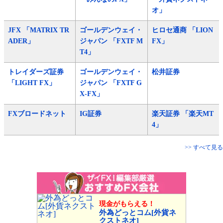
オ」
JFX 「MATRIX TR
ゴールデンウェイ・
ヒロセ通商 「LION
ADER」
ジャパン 「FXTF M
FX」
T4」
トレイダーズ証券
ゴールデンウェイ・
松井証券
「LIGHT FX」
ジャパン 「FXTF G
X-FX」
FXブロードネット
IG証券
楽天証券 「楽天MT
4」
>> すべて見る
現金がもらえる！
外為どっとコム[外貨ネ
クストネオ]