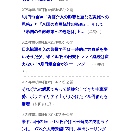
2026年08月07日(金)06時45分公開
8月7日(金)■『為替介入の影響と更なる実施への
思惑』と『米国の雇用統計の発表』、そして
『米国の金融政策への思惑(利上…
（羊飼い）
2026年08月06日(木)17時00分公開
日米協調介入の影響で円は一時的に方向感を失
いそうだが、米ドル/円の円安トレンド継続は変
えない！9月日銀会合がターニング…
（今井雅
人）
2026年08月06日(木)15時29分公開
それぞれの解釈でもって鎮静化してきた中東情
勢、ボラティリティ上がりかけたドル円またも
膠着
（持田有紀子）
2026年08月06日(木)13時20分公開
米ドル/円の160～162円台は日米当局の防衛ライ
ンに！ GW介入時安値155円、神田シーリング