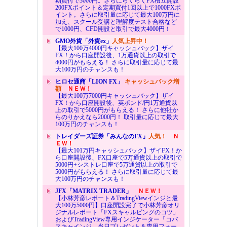
期買付で3000円。さらにらくらくFX積立開設
200FXポイント＆定期買付1回以上で1000FXポ
イント。さらに取引量に応じて最大100万円に
加え、スクール受講と理解度テスト合格など
で1000円、CFD開設と取引で最大4000円！
GMO外貨「外貨ex」
人気上昇中！
【最大100万4000円キャッシュバック】ザイ
FX！から口座開設後、1万通貨以上の取引で
4000円がもらえる！ さらに取引量に応じて最
大100万円のチャンスも！
ヒロセ通商「LION FX」
キャッシュバック増
額
ＮＥＷ！
【最大100万7000円キャッシュバック】ザイ
FX！から口座開設後、英ポンド/円1万通貨以
上の取引で5000円がもらえる！ さらに他社か
らのりかえなら2000円！ 取引量に応じて最大
100万円のチャンスも！
トレイダーズ証券「みんなのFX」
人気！
Ｎ
ＥＷ！
【最大101万円キャッシュバック】ザイFX！か
ら口座開設後、FX口座で5万通貨以上の取引で
5000円+シストレ口座で5万通貨以上の取引で
5000円がもらえる！ さらに取引量に応じて最
大100万円のチャンスも！
JFX「MATRIX TRADER」
ＮＥＷ！
【小林芳彦レポート＆TradingViewインジと最
大100万5000円】口座開設完了で小林芳彦オリ
ジナルレポート「FXスキャルピングのコツ」
およびTradingView専用インジケーター「コバ
スキャインジ」当日プレゼント＆専用フォー