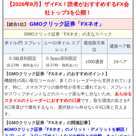
【2026年8月】ザイFX！読者がおすすめするFX会
社トップ3を公開！
GMOクリック証券「FXネオ」
【総合1位】
GMOクリック証券「FXネオ」の主なスペック
米ドル/円 スプレッ
ユーロ/米ドル スプ
最低取引単
通貨ペア数
ド
レッド
位
0.2銭原則固定
0.3pips原則固定
1000通貨
24ペア
(9-27時・例外あり)
(9-27時・例外あり)
【GMOクリック証券「FXネオ」のおすすめポイント】
機能性の高い取引ツールが、多くのトレーダーから支持されていま
す。特に、スマホアプリの操作性が非常に優れており、スプレッド
やスワップポイントなどのスペック面も申し分ないため、
あらゆる
スタイルのトレーダーにおすすめの口座
です。取引環境の良さをF
X口座選びで優先するなら、選択肢から外せないFX口座と言えま
す。
【GMOクリック証券「FXネオ」の関連記事】
■GMOクリック証券「FXネオ」のメリット・デメリットを解説！