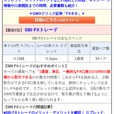
スプレッド、スワップポイントなどの他社との比較、キャンペーン
情報や口座開設までの時間、必要書類も紹介！
▼GMOクリック証券「FXネオ」▼
SBI FXトレード
【総合2位】
SBI FXトレードの主なスペック
米ドル/円 スプレッ
ユーロ/米ドル スプ
最低取引単
通貨ペア数
ド
レッド
位
0.18銭
0.3pips
1通貨
34ペア
【SBI FXトレードのおすすめポイント】
すべての通貨ペアを
「1通貨」単位、一般的なFX口座の1/1000の規
模から取引できる
のが最大の特徴！ これからFXを始める人、少額
取引ができるFX口座を探している方は、絶対にチェックしておき
たいFX会社です。スプレッドの狭さにも定評があり、1回の取引で
1000万通貨まで注文が出せるので、取引量が増えて稼げるように
なってからも長く使い続けられます。
【SBI FXトレードの関連記事】
■SBI FXトレードのメリット・デメリットを解説！ スプレッド、