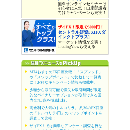
無料オンラインセミナーは
初心者に人気！口座開設者
向けキャンペーンも充実！
ザイFX！限定で3000円！
セントラル短資FX[FXダ
イレクトプラス]
マーケット情報が充実！
TradingViewも使える
MT4おすすめFX口座比較！「スプレッド」
や「スワップポイント」で比較して一覧表
に！お得なキャンペーン情報も掲載中。
少額から取引可能で損失や取引時間が限定
的なバイナリーオプションが取引できる国
内全7口座を徹底比較。
高金利で人気のトルコリラ。 約30のFX口座
の「トルコリラ/円」のスワップポイントを
調査して比較！
ザイFX！では簡単なアンケート調査を行な