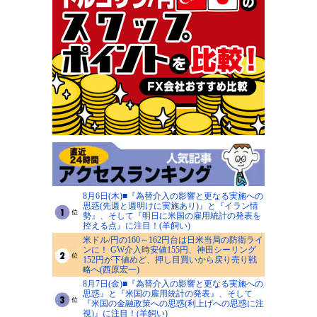
8月6日(木)■『為替介入の影響と更なる実施への
思惑(先週と週明けに実施あり)』と『イラン情
勢』、そして『明日に米国の雇用統計の発表を
控える点』に注目！(羊飼い)
米ドル/円の160～162円台は日米当局の防衛ライ
ンに！ GW介入時安値155円、神田シーリング
152円が下値めど、押し目買いから戻り売り戦
略へ(西原宏一)
8月7日(金)■『為替介入の影響と更なる実施への
思惑』と『米国の雇用統計の発表』、そして
『米国の金融政策への思惑(利上げへの思惑に注
視)』に注目！(羊飼い)