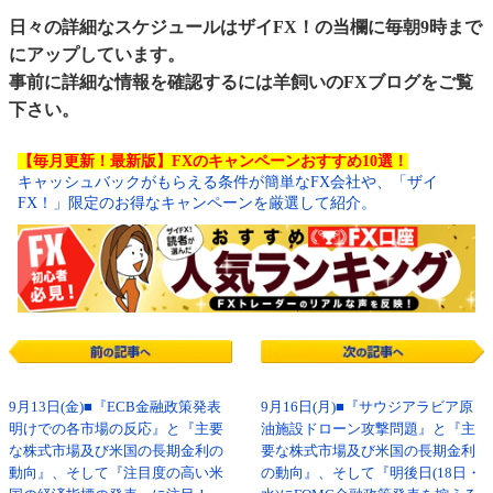
日々の詳細なスケジュールはザイFX！の当欄に毎朝9時まで
にアップしています。
事前に詳細な情報を確認するには
羊飼いのFXブログ
をご覧
下さい。
【毎月更新！最新版】FXのキャンペーンおすすめ10選！
キャッシュバックがもらえる条件が簡単なFX会社や、「ザイ
FX！」限定のお得なキャンペーンを厳選して紹介。
9月13日(金)■『ECB金融政策発表
9月16日(月)■『サウジアラビア原
明けでの各市場の反応』と『主要
油施設ドローン攻撃問題』と『主
な株式市場及び米国の長期金利の
要な株式市場及び米国の長期金利
動向』、そして『注目度の高い米
の動向』、そして『明後日(18日・