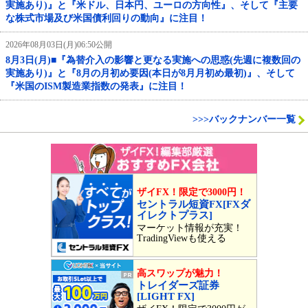
実施あり)』と『米ドル、日本円、ユーロの方向性』、そして『主要
な株式市場及び米国債利回りの動向』に注目！
2026年08月03日(月)06:50公開
8月3日(月)■『為替介入の影響と更なる実施への思惑(先週に複数回の
実施あり)』と『8月の月初め要因(本日が8月月初め最初)』、そして
『米国のISM製造業指数の発表』に注目！
>>>バックナンバー一覧
ザイFX！限定で3000円！
セントラル短資FX[FXダ
イレクトプラス]
マーケット情報が充実！
TradingViewも使える
高スワップが魅力！
トレイダーズ証券
[LIGHT FX]