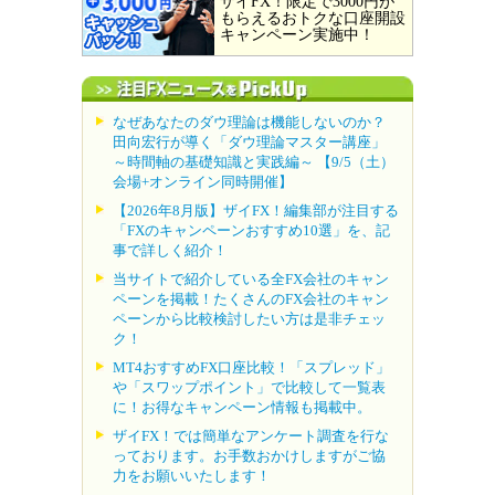
ザイFX！限定で3000円が
もらえるおトクな口座開設
キャンペーン実施中！
なぜあなたのダウ理論は機能しないのか？
田向宏行が導く「ダウ理論マスター講座」
～時間軸の基礎知識と実践編～ 【9/5（土）
会場+オンライン同時開催】
【2026年8月版】ザイFX！編集部が注目する
「FXのキャンペーンおすすめ10選」を、記
事で詳しく紹介！
当サイトで紹介している全FX会社のキャン
ペーンを掲載！たくさんのFX会社のキャン
ペーンから比較検討したい方は是非チェッ
ク！
MT4おすすめFX口座比較！「スプレッド」
や「スワップポイント」で比較して一覧表
に！お得なキャンペーン情報も掲載中。
ザイFX！では簡単なアンケート調査を行な
っております。お手数おかけしますがご協
力をお願いいたします！