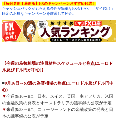
【毎月更新！最新版】FXのキャンペーンおすすめ10選！
キャッシュバックがもらえる条件が簡単なFX会社や、「ザイFX！」
限定のお得なキャンペーンを厳選して紹介。
【今週の為替相場の注目材料スケジュールと焦点(ユーロド
ル及びドル円が中心)】
■
9月16日～の週の為替相場の焦点(ユーロドル及びドル円中
心)
▼
今週(9/16～)に、日本、スイス、英国、南アフリカ、米国
の金融政策の発表とオーストラリアの議事録の公表が予定
▼
来週(9/23～)に、ニュージーランドの金融政策の発表と日
本の議事録の公表が予定