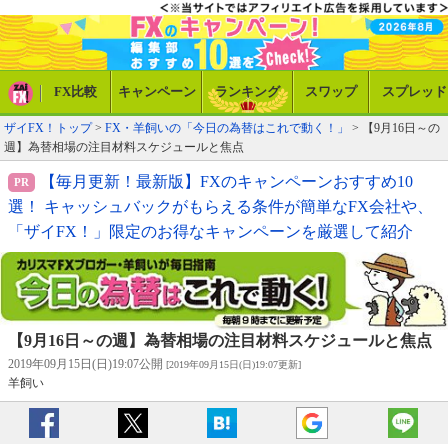
FX比較
キャンペーン
ランキング
スワップ
スプレッド
ザイFX！トップ
>
FX・羊飼いの「今日の為替はこれで動く！」
> 【9月16日～の
週】為替相場の注目材料スケジュールと焦点
【毎月更新！最新版】FXのキャンペーンおすすめ10
選！ キャッシュバックがもらえる条件が簡単なFX会社や、
「ザイFX！」限定のお得なキャンペーンを厳選して紹介
【9月16日～の週】為替相場の注目材料スケジュールと焦点
2019年09月15日(日)19:07公開
[2019年09月15日(日)19:07更新]
羊飼い