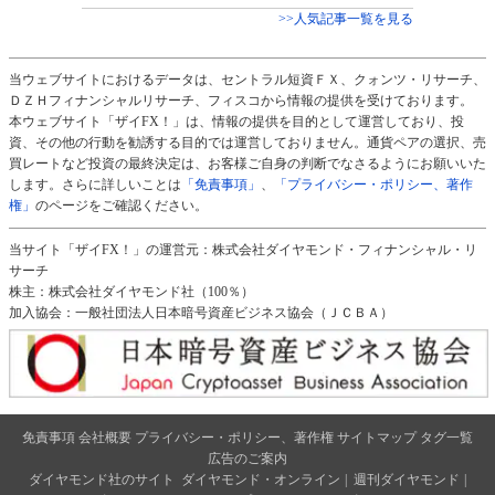
>>人気記事一覧を見る
当ウェブサイトにおけるデータは、セントラル短資ＦＸ、クォンツ・リサーチ、
ＤＺＨフィナンシャルリサーチ、フィスコから情報の提供を受けております。
本ウェブサイト「ザイFX！」は、情報の提供を目的として運営しており、投
資、その他の行動を勧誘する目的では運営しておりません。通貨ペアの選択、売
買レートなど投資の最終決定は、お客様ご自身の判断でなさるようにお願いいた
します。さらに詳しいことは
「免責事項」
、
「プライバシー・ポリシー、著作
権」
のページをご確認ください。
当サイト「ザイFX！」の運営元：株式会社ダイヤモンド・フィナンシャル・リ
サーチ
株主：株式会社ダイヤモンド社（100％）
加入協会：一般社団法人日本暗号資産ビジネス協会（ＪＣＢＡ）
免責事項
会社概要
プライバシー・ポリシー、著作権
サイトマップ
タグ一覧
広告のご案内
ダイヤモンド社のサイト
ダイヤモンド・オンライン
|
週刊ダイヤモンド
|