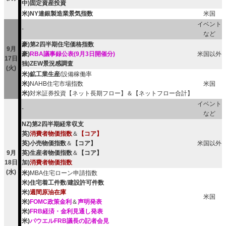
中)固定資産投資
米)NY連銀製造業景気指数
米国
イベント
-
など
豪)第2四半期住宅価格指数
9月
豪)
RBA議事録公表(9月3日開催分)
米国以外
17日
独)ZEW景況感調査
(火)
米)鉱工業生産
/設備稼働率
米)
NAHB住宅市場指数
米国
米)
対米証券投資【ネット長期フロー】＆【ネットフロー合計】
イベント
-
など
NZ)第2四半期経常収支
英)
消費者物価指数
＆
【コア】
英)小売物価指数
＆
【コア】
米国以外
9月
英)生産者物価指数
＆
【コア】
18日
加)
消費者物価指数
(水)
米)
MBA住宅ローン申請指数
米)住宅着工件数
/
建設許可件数
米)
週間原油在庫
米国
米)
FOMC政策金利
＆
声明発表
米)
FRB経済・金利見通し発表
米)
パウエルFRB議長の記者会見