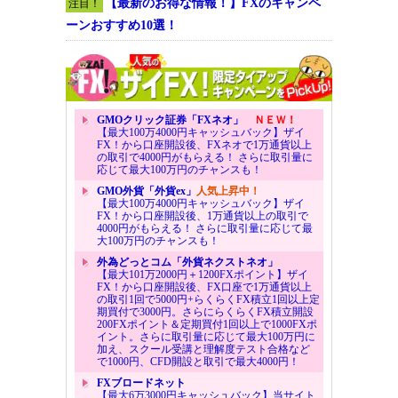
【最新のお得な情報！】FXのキャンペ
注目！
ーンおすすめ10選！
GMOクリック証券「FXネオ」
ＮＥＷ！
【最大100万4000円キャッシュバック】ザイ
FX！から口座開設後、FXネオで1万通貨以上
の取引で4000円がもらえる！ さらに取引量に
応じて最大100万円のチャンスも！
GMO外貨「外貨ex」
人気上昇中！
【最大100万4000円キャッシュバック】ザイ
FX！から口座開設後、1万通貨以上の取引で
4000円がもらえる！ さらに取引量に応じて最
大100万円のチャンスも！
外為どっとコム「外貨ネクストネオ」
【最大101万2000円＋1200FXポイント】ザイ
FX！から口座開設後、FX口座で1万通貨以上
の取引1回で5000円+らくらくFX積立1回以上定
期買付で3000円。さらにらくらくFX積立開設
200FXポイント＆定期買付1回以上で1000FXポ
イント。さらに取引量に応じて最大100万円に
加え、スクール受講と理解度テスト合格など
で1000円、CFD開設と取引で最大4000円！
FXブロードネット
【最大6万3000円キャッシュバック】当サイト