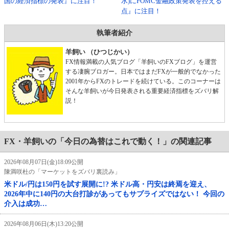
国の経済指標の発表』に注目！
水)にFOMC金融政策発表を控える
点』に注目！
執筆者紹介
羊飼い （ひつじかい）
FX情報満載の人気ブログ「羊飼いのFXブログ」を運営
する凄腕ブロガー。日本ではまだFXが一般的でなかった
2001年からFXのトレードを続けている。このコーナーは
そんな羊飼いが今日発表される重要経済指標をズバリ解
説！
FX・羊飼いの「今日の為替はこれで動く！」の関連記事
2026年08月07日(金)18:09公開
陳満咲杜の「マーケットをズバリ裏読み」
米ドル/円は150円を試す展開に!? 米ドル高・円安は終焉を迎え、
2026年中に140円の大台打診があってもサプライズではない！ 今回の
介入は成功…
2026年08月06日(木)13:20公開