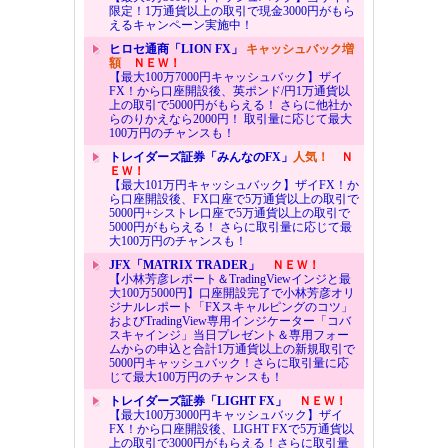
限定！1万通貨以上の取引で現金3000円がもら
えるキャンペーン実施中！
ヒロセ通商「LION FX」
キャッシュバック増
額
ＮＥＷ！
【最大100万7000円キャッシュバック】ザイ
FX！から口座開設後、英ポンド/円1万通貨以
上の取引で5000円がもらえる！ さらに他社か
らのりかえなら2000円！ 取引量に応じて最大
100万円のチャンスも！
トレイダーズ証券「みんなのFX」
人気！
Ｎ
ＥＷ！
【最大101万円キャッシュバック】ザイFX！か
ら口座開設後、FX口座で5万通貨以上の取引で
5000円+シストレ口座で5万通貨以上の取引で
5000円がもらえる！ さらに取引量に応じて最
大100万円のチャンスも！
JFX「MATRIX TRADER」
ＮＥＷ！
【小林芳彦レポート＆TradingViewインジと最
大100万5000円】口座開設完了で小林芳彦オリ
ジナルレポート「FXスキャルピングのコツ」
およびTradingView専用インジケーター「コバ
スキャインジ」当日プレゼント＆専用フォー
ムからの申込と合計1万通貨以上の新規取引で
5000円キャッシュバック！さらに取引量に応
じて最大100万円のチャンスも！
トレイダーズ証券「LIGHT FX」
ＮＥＷ！
【最大100万3000円キャッシュバック】ザイ
FX！から口座開設後、LIGHT FXで5万通貨以
上の取引で3000円がもらえる！さらに取引量