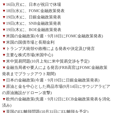
▼
16日(月)に、日本が祝日で休場
▼
18日(水)に、FOMC金融政策発表
▼
19日(木)に、日銀金融政策発表
▼
19日(木)に、SNB金融政策発表
▼
19日(木)に、BOE金融政策発表
▼
米国の金融政策(今週・9月18日にFOMC金融政策発表)
▼
米国の国債市場と長期金利
▼
トランプ大統領や政権による発表や決定及び発言
▼
主要な株式市場(米国中心)
▼
米中貿易問題(10月上旬に米中貿易交渉を予定)
▼
金融当局者や要人による発言(FRB高官はFOMC金融政策
発表までブラックアウト期間)
▼
日本の金融政策(今週・9月19日に日銀金融政策発表)
▼
原油と金を中心とした商品市場(9月14日にサウジアラビア
の原油施設がドローン攻撃)
▼
欧州の金融政策(先週・9月12日にECB金融政策発表を消化
済み)
▼
英国のEU離脱問題(10月31日にEU離脱を予定)