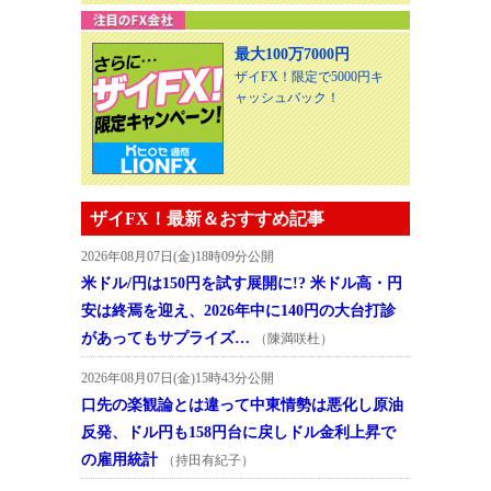
最大100万7000円
ザイFX！限定で5000円キ
ャッシュバック！
ザイFX！最新＆おすすめ記事
2026年08月07日(金)18時09分公開
米ドル/円は150円を試す展開に!? 米ドル高・円
安は終焉を迎え、2026年中に140円の大台打診
があってもサプライズ…
（陳満咲杜）
2026年08月07日(金)15時43分公開
口先の楽観論とは違って中東情勢は悪化し原油
反発、ドル円も158円台に戻しドル金利上昇で
の雇用統計
（持田有紀子）