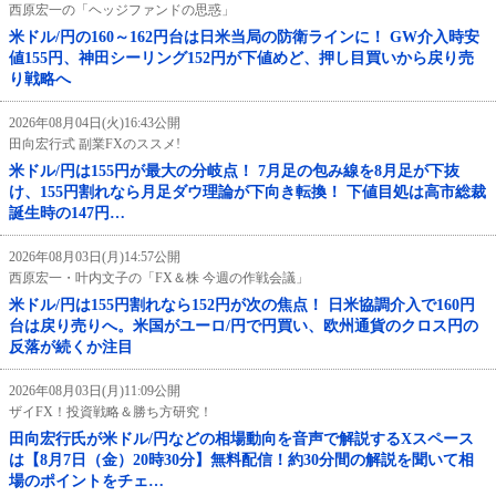
西原宏一の「ヘッジファンドの思惑」
米ドル/円の160～162円台は日米当局の防衛ラインに！ GW介入時安
値155円、神田シーリング152円が下値めど、押し目買いから戻り売
り戦略へ
2026年08月04日(火)16:43公開
田向宏行式 副業FXのススメ!
米ドル/円は155円が最大の分岐点！ 7月足の包み線を8月足が下抜
け、155円割れなら月足ダウ理論が下向き転換！ 下値目処は高市総裁
誕生時の147円…
2026年08月03日(月)14:57公開
西原宏一・叶内文子の「FX＆株 今週の作戦会議」
米ドル/円は155円割れなら152円が次の焦点！ 日米協調介入で160円
台は戻り売りへ。米国がユーロ/円で円買い、欧州通貨のクロス円の
反落が続くか注目
2026年08月03日(月)11:09公開
ザイFX！投資戦略＆勝ち方研究！
田向宏行氏が米ドル/円などの相場動向を音声で解説するXスペース
は【8月7日（金）20時30分】無料配信！約30分間の解説を聞いて相
場のポイントをチェ…