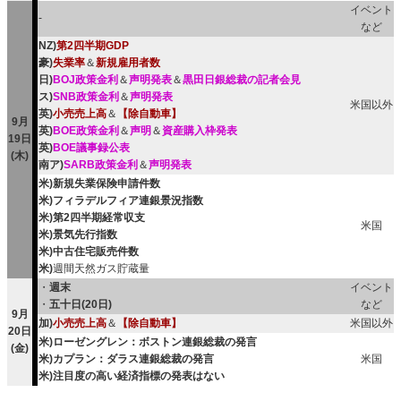
イベント
-
など
NZ)
第2四半期GDP
豪)
失業率
＆
新規雇用者数
日)
BOJ政策金利
＆
声明発表
＆
黒田日銀総裁の記者会見
ス)
SNB政策金利
＆
声明発表
米国以外
英)
小売売上高
＆
【除自動車】
9月
英)
BOE政策金利
＆
声明
＆
資産購入枠発表
19日
英)
BOE議事録公表
(木)
南ア)
SARB政策金利
＆
声明発表
米)新規失業保険申請件数
米)フィラデルフィア連銀景況指数
米)第2四半期経常収支
米国
米)景気先行指数
米)中古住宅販売件数
米)
週間天然ガス貯蔵量
・
週末
イベント
・
五十日(20日)
など
9月
加)
小売売上高
＆
【除自動車】
米国以外
20日
米)ローゼングレン：ボストン連銀総裁の発言
(金)
米)カプラン：ダラス連銀総裁の発言
米国
米)注目度の高い経済指標の発表はない