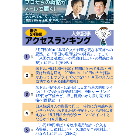
8月7日(金)■『為替介入の影響と更なる実施への
思惑』と『米国の雇用統計の発表』、そして
『米国の金融政策への思惑(利上げへの思惑に注
視)』に注目！(羊飼い)
米ドル/円は150円を試す展開に!? 米ドル高・円
安は終焉を迎え、2026年中に140円の大台打診
があってもサプライズではない！ 今回の介入は
成功するとみる(陳満咲杜)
米ドル/円の160～162円台は日米当局の防衛ライ
ンに！ GW介入時安値155円、神田シーリング
152円が下値めど、押し目買いから戻り売り戦
略へ(西原宏一)
日米協調介入の影響で円は一時的に方向感を失
いそうだが、米ドル/円の円安トレンド継続は変
えない！9月日銀会合がターニングポイントと
なるか？(今井雅人)
ドル円158円半ば！今晩米雇用統計→介入も一
応警戒。日銀利上げペース加速か？9月利上げ
地ならしに注目。(ZERO)