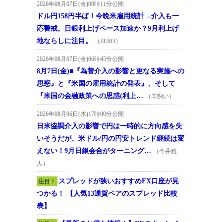
2026年08月07日(金)09時11分公開
ドル円158円半ば！今晩米雇用統計→介入も一
応警戒。日銀利上げペース加速か？9月利上げ
地ならしに注目。
（ZERO）
2026年08月07日(金)06時45分公開
8月7日(金)■『為替介入の影響と更なる実施への
思惑』と『米国の雇用統計の発表』、そして
『米国の金融政策への思惑(利上…
（羊飼い）
2026年08月06日(木)17時00分公開
日米協調介入の影響で円は一時的に方向感を失
いそうだが、米ドル/円の円安トレンド継続は変
えない！9月日銀会合がターニング…
（今井雅
人）
スプレッドが狭いおすすめFX口座が見
注目！
つかる！ 【人気13通貨ペアのスプレッド比較
表】