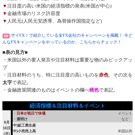
▼
注目度の高い米国の経済指標の発表(米国が中心)
▼
金融市場のリスク許容度
▼
人民元(人民元安誘導、為替操作国指定など)
ザイFX！で紹介している全FX会社のキャンペーンを掲載！ 今ど
んなFXキャンペーンをやっているのか、こちらからチェック！
■表の見方■
・米国以外の要人発言や注目材料は重要な物のみピックアッ
プ
・注目材料のうち、特に注目度の高いものを
赤色
、その次を
太字
で表記。
・金融政策関連のものはイベントの欄へ
桃色
で表記。
経済指標＆注目材料＆イベント
・
日本が祝日で休場
イベント
・
週明け
など
9月
中)鉱工業生産
16日
中)小売売上高
米国以外
(月)