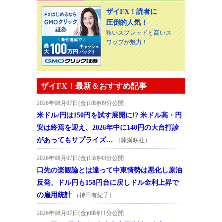
ザイFX！読者に
圧倒的人気！
狭いスプレッドと高いス
ワップが魅力！
ザイFX！最新＆おすすめ記事
2026年08月07日(金)18時09分公開
米ドル/円は150円を試す展開に!? 米ドル高・円
安は終焉を迎え、2026年中に140円の大台打診
があってもサプライズ…
（陳満咲杜）
2026年08月07日(金)15時43分公開
口先の楽観論とは違って中東情勢は悪化し原油
反発、ドル円も158円台に戻しドル金利上昇で
の雇用統計
（持田有紀子）
2026年08月07日(金)09時11分公開