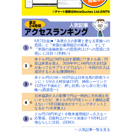
8月7日(金)■『為替介入の影響と更なる実施への
思惑』と『米国の雇用統計の発表』、そして
『米国の金融政策への思惑(利上げへの思惑に注
視)』に注目！(羊飼い)
米ドル/円は150円を試す展開に!? 米ドル高・円
安は終焉を迎え、2026年中に140円の大台打診
があってもサプライズではない！ 今回の介入は
成功するとみる(陳満咲杜)
米ドル/円の160～162円台は日米当局の防衛ライ
ンに！ GW介入時安値155円、神田シーリング
152円が下値めど、押し目買いから戻り売り戦
略へ(西原宏一)
日米協調介入の影響で円は一時的に方向感を失
いそうだが、米ドル/円の円安トレンド継続は変
えない！9月日銀会合がターニングポイントと
なるか？(今井雅人)
ドル円158円半ば！今晩米雇用統計→介入も一
応警戒。日銀利上げペース加速か？9月利上げ
地ならしに注目。(ZERO)
>>人気記事一覧を見る