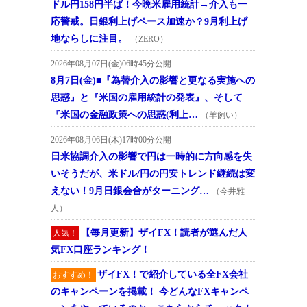
ドル円158円半ば！今晩米雇用統計→介入も一
応警戒。日銀利上げペース加速か？9月利上げ
地ならしに注目。
（ZERO）
2026年08月07日(金)06時45分公開
8月7日(金)■『為替介入の影響と更なる実施への
思惑』と『米国の雇用統計の発表』、そして
『米国の金融政策への思惑(利上…
（羊飼い）
2026年08月06日(木)17時00分公開
日米協調介入の影響で円は一時的に方向感を失
いそうだが、米ドル/円の円安トレンド継続は変
えない！9月日銀会合がターニング…
（今井雅
人）
【毎月更新】ザイFX！読者が選んだ人
人気！
気FX口座ランキング！
ザイFX！で紹介している全FX会社
おすすめ！
のキャンペーンを掲載！ 今どんなFXキャンペ