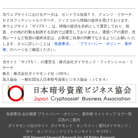
当ウェブサイトにおけるデータは、セントラル短資ＦＸ、クォンツ・リサーチ、
ＤＺＨフィナンシャルリサーチ、フィスコから情報の提供を受けております。
本ウェブサイト「ザイFX！」は、情報の提供を目的として運営しており、投
資、その他の行動を勧誘する目的では運営しておりません。通貨ペアの選択、売
買レートなど投資の最終決定は、お客様ご自身の判断でなさるようにお願いいた
します。さらに詳しいことは
「免責事項」
、
「プライバシー・ポリシー、著作
権」
のページをご確認ください。
当サイト「ザイFX！」の運営元：株式会社ダイヤモンド・フィナンシャル・リ
サーチ
株主：株式会社ダイヤモンド社（100％）
加入協会：一般社団法人日本暗号資産ビジネス協会（ＪＣＢＡ）
免責事項
会社概要
プライバシー・ポリシー、著作権
サイトマップ
タグ一覧
広告のご案内
ダイヤモンド社のサイト
ダイヤモンド・オンライン
|
週刊ダイヤモンド
|
ザイ・オンライン
|
クリプトインサイト
|
ザイFX！
2026 Diamond Financial Research,Inc All Rights Reserved.