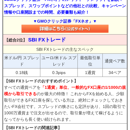
スプレッド、スワップポイントなどの他社との比較、キャンペーン
情報や口座開設までの時間、必要書類も紹介！
▼GMOクリック証券「FXネオ」▼
SBI FXトレード
【総合2位】
SBI FXトレードの主なスペック
米ドル/円 スプレッ
ユーロ/米ドル スプ
最低取引単
通貨ペア数
ド
レッド
位
0.18銭
0.3pips
1通貨
34ペア
【SBI FXトレードのおすすめポイント】
すべての通貨ペアを
「1通貨」単位、一般的なFX口座の1/1000の規
模から取引できる
のが最大の特徴！ これからFXを始める人、少額
取引ができるFX口座を探している方は、絶対にチェックしておき
たいFX会社です。スプレッドの狭さにも定評があり、1回の取引で
1000万通貨まで注文が出せるので、取引量が増えて稼げるように
なってからも長く使い続けられます。
【SBI FXトレードの関連記事】