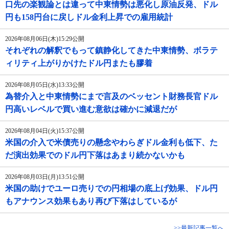
口先の楽観論とは違って中東情勢は悪化し原油反発、ドル
円も158円台に戻しドル金利上昇での雇用統計
2026年08月06日(木)15:29公開
それぞれの解釈でもって鎮静化してきた中東情勢、ボラテ
ィリティ上がりかけたドル円またも膠着
2026年08月05日(水)13:33公開
為替介入と中東情勢にまで言及のベッセント財務長官ドル
円高いレベルで買い進む意欲は確かに減退だが
2026年08月04日(火)15:37公開
米国の介入で米債売りの懸念やわらぎドル金利も低下、た
だ演出効果でのドル円下落はあまり続かないかも
2026年08月03日(月)13:51公開
米国の助けでユーロ売りでの円相場の底上げ効果、ドル円
もアナウンス効果もあり再び下落はしているが
>>最新記事一覧へ