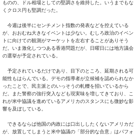
ものの、ドル相場としての堅調さを維持した。いうまでもな
くクロス円も堅調だった。
今週は後半にセンチメント指数の発表などを控えている
が、おおむね大きなイベントは少ない。むしろ政治のイベン
トに向けての観測がマーケットを左右することがありそう
だ。いま激化しつつある香港問題だが、日曜日には地方議会
の選挙が予定されている。
予定されているだけであり、目下のところ、延期される可
能性もはらんでいる。デモの指導者が立候補を認められなか
ったことで、民主派とのいっそうの軋轢を招いているから
だ。また警察の強行突入なども現実味を増してきており、こ
れが米中協議を進めているアメリカのスタンスにも微妙な影
響を及ぼしている。
できるならば他国の内政には口出ししたくないアメリカだ
が、放置してしまうと米中協議の「部分的な合意」はパフォ