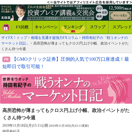
FX比較
キャンペーン
ランキング
スワップ
スプレッド
ザイFX！トップ
>
相場を見通す超強力FXコラム
>
持田有紀子の「戦うオンナの
マーケット日記」
> 高所恐怖が薄まってもクロス円上げ小幅、政治イベントがた
くさん待つ今週
【GMOクリック証券】圧倒的人気で100万口座達成！最
短即日で取引可能！
高所恐怖が薄まってもクロス円上げ小幅、
政治イベントがた
くさん待つ今週
2019年11月18日(月)15:11公開
[2019年11月18日(月)15:11更新]
持田有紀子