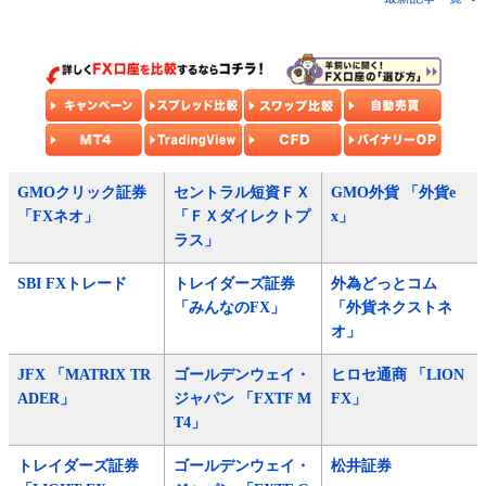
GMOクリック証券
セントラル短資ＦＸ
GMO外貨 「外貨e
「FXネオ」
「ＦＸダイレクトプ
x」
ラス」
SBI FXトレード
トレイダーズ証券
外為どっとコム
「みんなのFX」
「外貨ネクストネ
オ」
JFX 「MATRIX TR
ゴールデンウェイ・
ヒロセ通商 「LION
ADER」
ジャパン 「FXTF M
FX」
T4」
トレイダーズ証券
ゴールデンウェイ・
松井証券