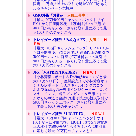
限定！1万通貨以上の取引で現金3000円がもら
えるキャンペーン実施中！
GMO外貨「外貨ex」
人気上昇中！
【最大100万4000円キャッシュバック】ザイ
FX！から口座開設後、1万通貨以上の取引で
4000円がもらえる！ さらに取引量に応じて最
大100万円のチャンスも！
トレイダーズ証券「みんなのFX」
人気！
Ｎ
ＥＷ！
【最大101万円キャッシュバック】ザイFX！か
ら口座開設後、FX口座で5万通貨以上の取引で
5000円+シストレ口座で5万通貨以上の取引で
5000円がもらえる！ さらに取引量に応じて最
大100万円のチャンスも！
JFX「MATRIX TRADER」
ＮＥＷ！
【小林芳彦レポート＆TradingViewインジと最
大100万5000円】口座開設完了で小林芳彦オリ
ジナルレポート「FXスキャルピングのコツ」
およびTradingView専用インジケーター「コバ
スキャインジ」当日プレゼント＆専用フォー
ムからの申込と合計1万通貨以上の新規取引で
5000円キャッシュバック！さらに取引量に応
じて最大100万円のチャンスも！
トレイダーズ証券「LIGHT FX」
ＮＥＷ！
【最大100万3000円キャッシュバック】ザイ
FX！から口座開設後、LIGHT FXで5万通貨以
上の取引で3000円がもらえる！さらに取引量
に応じて最大100万円のチャンスも！