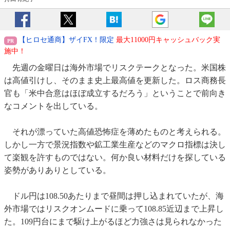
【ヒロセ通商】ザイFX！限定
最大11000円キャッシュバック実
施中！
先週の金曜日は海外市場でリスクテークとなった。米国株
は高値引けし、そのまま史上最高値を更新した。ロス商務長
官も「米中合意はほぼ成立するだろう」ということで前向き
なコメントを出している。
それが漂っていた高値恐怖症を薄めたものと考えられる。
しかし一方で景況指数や鉱工業生産などのマクロ指標は決し
て楽観を許すものではない。何か良い材料だけを探している
姿勢がありありとしている。
ドル円は108.50あたりまで昼間は押し込まれていたが、海
外市場ではリスクオンムードに乗って108.85近辺まで上昇し
た。109円台にまで駆け上がるほど力強さは見られなかった