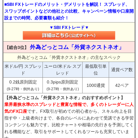
■SBI FXトレードのメリット・デメリットを解説！ スプレッド、
スワップポイントなどの他社との比較、キャンペーン情報や口座開
設までの時間、必要書類も紹介！
▼SBI FXトレード▼
外為どっとコム「外貨ネクストネオ」
【総合3位】
外為どっとコム「外貨ネクストネオ」の主なスペック
米ドル/円 スプレッ
ユーロ/米ドル スプ
最低取引単
通貨ペア数
ド
レッド
位
0.2銭原則固定
0.3pips原則固定
1000通貨
42ペア
(9-27時・例外あり)
(9-27時・例外あり)
【外為どっとコム「外貨ネクストネオ」のおすすめポイント】
業界最狭水準のスプレッドと豊富な情報で、多くのトレーダーに人
気のFX口座
です。FX取引が初めての初心者から、スキル向上を目
指す中・上級者向けまで、各自のレベルにあわせて受講できる学習
コンテンツも魅力です。比較チャートや相場の先行きを予測してく
れる機能など、取引をサポートしてくれるツールも充実していま