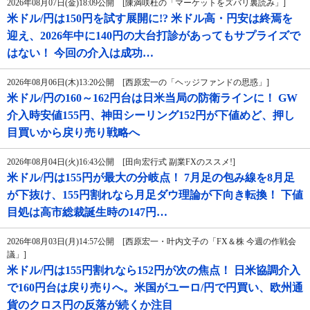
2026年08月07日(金)18:09公開 [陳満咲杜の「マーケットをズバリ裏読み」]
米ドル/円は150円を試す展開に!? 米ドル高・円安は終焉を
迎え、2026年中に140円の大台打診があってもサプライズで
はない！ 今回の介入は成功…
2026年08月06日(木)13:20公開 [西原宏一の「ヘッジファンドの思惑」]
米ドル/円の160～162円台は日米当局の防衛ラインに！ GW
介入時安値155円、神田シーリング152円が下値めど、押し
目買いから戻り売り戦略へ
2026年08月04日(火)16:43公開 [田向宏行式 副業FXのススメ!]
米ドル/円は155円が最大の分岐点！ 7月足の包み線を8月足
が下抜け、155円割れなら月足ダウ理論が下向き転換！ 下値
目処は高市総裁誕生時の147円…
2026年08月03日(月)14:57公開 [西原宏一・叶内文子の「FX＆株 今週の作戦会
議」]
米ドル/円は155円割れなら152円が次の焦点！ 日米協調介入
で160円台は戻り売りへ。米国がユーロ/円で円買い、欧州通
貨のクロス円の反落が続くか注目