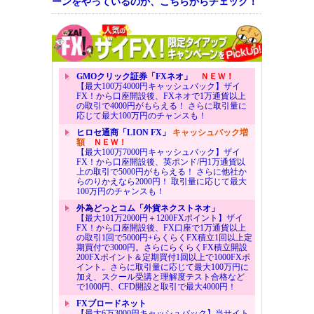
ーンをやっているのか、こちらからチェック！
GMOクリック証券「FXネオ」
ＮＥＷ！
【最大100万4000円キャッシュバック】ザイ
FX！から口座開設後、FXネオで1万通貨以上
の取引で4000円がもらえる！ さらに取引量に
応じて最大100万円のチャンスも！
ヒロセ通商「LION FX」
キャッシュバック増
額
ＮＥＷ！
【最大100万7000円キャッシュバック】ザイ
FX！から口座開設後、英ポンド/円1万通貨以
上の取引で5000円がもらえる！ さらに他社か
らのりかえなら2000円！ 取引量に応じて最大
100万円のチャンスも！
外為どっとコム「外貨ネクストネオ」
【最大101万2000円＋1200FXポイント】ザイ
FX！から口座開設後、FX口座で1万通貨以上
の取引1回で5000円+らくらくFX積立1回以上定
期買付で3000円。さらにらくらくFX積立開設
200FXポイント＆定期買付1回以上で1000FXポ
イント。さらに取引量に応じて最大100万円に
加え、スクール受講と理解度テスト合格など
で1000円、CFD開設と取引で最大4000円！
FXブロードネット
【最大6万3000円キャッシュバック】当サイト