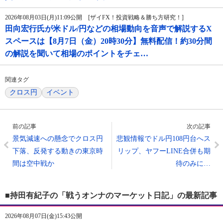
2026年08月03日(月)11:09公開 [ザイFX！投資戦略＆勝ち方研究！]
田向宏行氏が米ドル/円などの相場動向を音声で解説するX
スペースは【8月7日（金）20時30分】無料配信！約30分間
の解説を聞いて相場のポイントをチェ…
関連タグ
クロス円
イベント
前の記事
次の記事
景気減速への懸念でクロス円
悲観情報でドル円108円台へス
下落、反発する動きの東京時
リップ、ヤフーLINE合併も期
間は空中戦か
待のみに…
■持田有紀子の「戦うオンナのマーケット日記」の最新記事
2026年08月07日(金)15:43公開