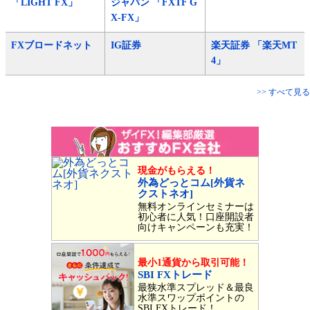
「LIGHT FX」
ジャパン 「FXTF G
X-FX」
FXブロードネット
IG証券
楽天証券 「楽天MT
4」
>> すべて見る
現金がもらえる！
外為どっとコム[外貨ネ
クストネオ]
無料オンラインセミナーは
初心者に人気！口座開設者
向けキャンペーンも充実！
最小1通貨から取引可能！
SBI FXトレード
最狭水準スプレッド＆最良
水準スワップポイントの
SBI FXトレード！