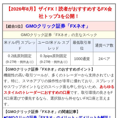
【2026年8月】ザイFX！読者がおすすめするFX会
社トップ3を公開！
GMOクリック証券「FXネオ」
【総合1位】
GMOクリック証券「FXネオ」の主なスペック
米ドル/円 スプレッ
ユーロ/米ドル スプ
最低取引単
通貨ペア数
ド
レッド
位
0.2銭原則固定
0.3pips原則固定
1000通貨
24ペア
(9-27時・例外あり)
(9-27時・例外あり)
【GMOクリック証券「FXネオ」のおすすめポイント】
機能性の高い取引ツールが、多くのトレーダーから支持されていま
す。特に、スマホアプリの操作性が非常に優れており、スプレッド
やスワップポイントなどのスペック面も申し分ないため、
あらゆる
スタイルのトレーダーにおすすめの口座
です。取引環境の良さをF
X口座選びで優先するなら、選択肢から外せないFX口座と言えま
す。
【GMOクリック証券「FXネオ」の関連記事】
■GMOクリック証券「FXネオ」のメリット・デメリットを解説！