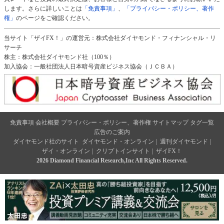
します。さらに詳しいことは
「免責事項」
、
「プライバシー・ポリシー、著作
権」
のページをご確認ください。
当サイト「ザイFX！」の運営元：株式会社ダイヤモンド・フィナンシャル・リ
サーチ
株主：株式会社ダイヤモンド社（100％）
加入協会：一般社団法人日本暗号資産ビジネス協会（ＪＣＢＡ）
免責事項
会社概要
プライバシー・ポリシー、著作権
サイトマップ
タグ一覧
広告のご案内
ダイヤモンド社のサイト
ダイヤモンド・オンライン
|
週刊ダイヤモンド
|
ザイ・オンライン
|
クリプトインサイト
|
ザイFX！
2026 Diamond Financial Research,Inc All Rights Reserved.