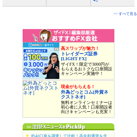
>> すべて見る
高スワップが魅力！
トレイダーズ証券
[LIGHT FX]
ザイFX！限定で3000円が
もらえるおトクな口座開設
キャンペーン実施中！
現金がもらえる！
外為どっとコム[外貨ネ
クストネオ]
無料オンラインセミナーは
初心者に人気！口座開設者
向けキャンペーンも充実！
約40口座を調査して比較！高金利通貨を含