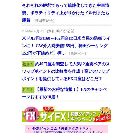
それぞれの解釈でもって鎮静化してきた中東情
勢、ボラティリティ上がりかけたドル円またも
膠着
（持田有紀子）
2026年08月06日(木)13時20分公開
米ドル/円の160～162円台は日米当局の防衛ライ
ンに！ GW介入時安値155円、神田シーリング
152円が下値めど、押…
（西原宏一）
約40口座を調査して人気12通貨ペアのス
注目！
ワップポイントの比較表を作成！高いスワップ
ポイントを提供しているFX口座はどこだ？
【最新のお得な情報！】FXのキャンペ
注目！
ーンおすすめ10選！
外為どっとコム「外貨ネクストネオ」
【最大101万2000円＋1200FXポイント】ザイ