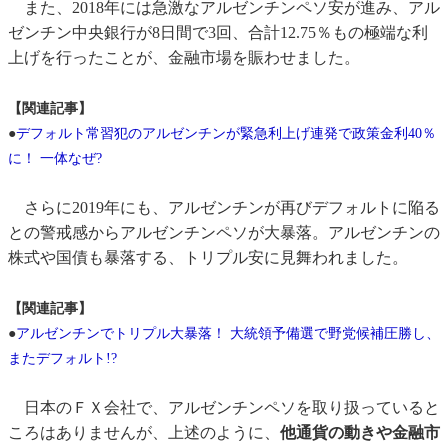
また、2018年には急激なアルゼンチンペソ安が進み、アル
ゼンチン中央銀行が8日間で3回、合計12.75％もの極端な利
上げを行ったことが、金融市場を賑わせました。
【関連記事】
●
デフォルト常習犯のアルゼンチンが緊急利上げ連発で政策金利40％
に！ 一体なぜ?
さらに2019年にも、アルゼンチンが再びデフォルトに陥る
との警戒感からアルゼンチンペソが大暴落。アルゼンチンの
株式や国債も暴落する、トリプル安に見舞われました。
【関連記事】
●
アルゼンチンでトリプル大暴落！ 大統領予備選で野党候補圧勝し、
またデフォルト!?
日本のＦＸ会社で、アルゼンチンペソを取り扱っていると
ころはありませんが、上述のように、
他通貨の動きや金融市