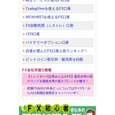
積立サービスがあるFX口座
TradingViewを使えるFX口座
MT4やMT5を使えるFX口座
FX自動売買（シストレ）口座
CFD口座
バイナリーオプション口座
読者が選んだFX口座人気ランキング！
ビットコイン取引所・販売所を比較
【トレイダーズ証券みんなのFX】最高水準の高
スワップ＆最狭水準の低スプレッドが魅力！
老舗FX会社の外為どっとコムではザイFX！か
らの口座開設者限定キャンペーン中！