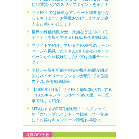
む12通貨ペアのスワップポイントを紹介！
ザイFX！では簡単なアンケート調査を行な
っております。お手数おかけしますがご協
力をお願いいたします！
世界の株価指数や金、原油など注目のコモ
ディティを取引できるCFD口座を徹底比較！
当サイトで紹介している全FX会社のキャン
ペーンを掲載！たくさんのFX会社のキャン
ペーンから比較検討したい方は是非チェッ
ク！
少額から取引可能で損失や取引時間が限定
的なバイナリーオプションが取引できる国
内全7口座を徹底比較。
【2026年8月版】ザイFX！編集部が注目する
「FXのキャンペーンおすすめ10選」を、記
事で詳しく紹介！
MT4おすすめFX口座比較！「スプレッド」
や「スワップポイント」で比較して一覧表
に！お得なキャンペーン情報も掲載中。