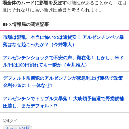
場全体のムードに影響を及ぼす
可能性があることから、注目
度はそれなりに高い新興国通貨と考えられます。
■FX情報局の関連記事
市場は混乱、本当に怖いのは通貨安！ アルゼンチンペソ暴
落はなぜ起こったか？（今井雅人）
アルゼンチンショックで不安の声、顕在化！ しかし、米ド
ル/円は100円割れても一瞬か（今井雅人）
デフォルト常習犯のアルゼンチンが緊急利上げ連発で政策
金利40％に！ 一体なぜ?
アルゼンチンでトリプル大暴落！ 大統領予備選で野党候補
圧勝し、またデフォルト!?
関連タグ
チャート分析