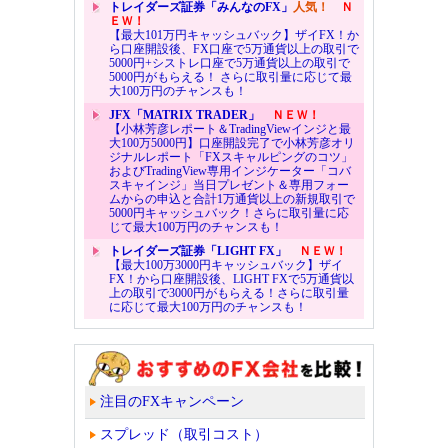
トレイダーズ証券「みんなのFX」
人気！
Ｎ
ＥＷ！
【最大101万円キャッシュバック】ザイFX！か
ら口座開設後、FX口座で5万通貨以上の取引で
5000円+シストレ口座で5万通貨以上の取引で
5000円がもらえる！ さらに取引量に応じて最
大100万円のチャンスも！
JFX「MATRIX TRADER」
ＮＥＷ！
【小林芳彦レポート＆TradingViewインジと最
大100万5000円】口座開設完了で小林芳彦オリ
ジナルレポート「FXスキャルピングのコツ」
およびTradingView専用インジケーター「コバ
スキャインジ」当日プレゼント＆専用フォー
ムからの申込と合計1万通貨以上の新規取引で
5000円キャッシュバック！さらに取引量に応
じて最大100万円のチャンスも！
トレイダーズ証券「LIGHT FX」
ＮＥＷ！
【最大100万3000円キャッシュバック】ザイ
FX！から口座開設後、LIGHT FXで5万通貨以
上の取引で3000円がもらえる！さらに取引量
に応じて最大100万円のチャンスも！
注目のFXキャンペーン
スプレッド（取引コスト）