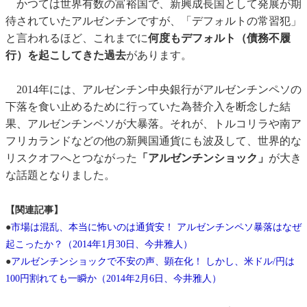
かつては世界有数の富裕国で、新興成長国として発展が期
待されていたアルゼンチンですが、「デフォルトの常習犯」
と言われるほど、これまでに
何度もデフォルト（債務不履
行）を起こしてきた過去
があります。
2014年には、アルゼンチン中央銀行がアルゼンチンペソの
下落を食い止めるために行っていた為替介入を断念した結
果、アルゼンチンペソが大暴落。それが、トルコリラや南ア
フリカランドなどの他の新興国通貨にも波及して、世界的な
リスクオフへとつながった
「アルゼンチンショック」
が大き
な話題となりました。
【関連記事】
●
市場は混乱、本当に怖いのは通貨安！ アルゼンチンペソ暴落はなぜ
起こったか？（2014年1月30日、今井雅人）
●
アルゼンチンショックで不安の声、顕在化！ しかし、米ドル/円は
100円割れても一瞬か（2014年2月6日、今井雅人）