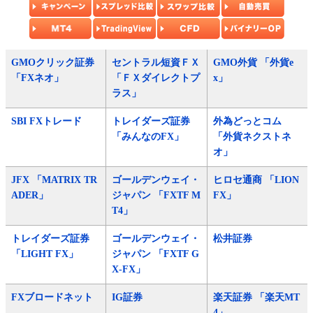
GMOクリック証券
セントラル短資ＦＸ
GMO外貨 「外貨e
「FXネオ」
「ＦＸダイレクトプ
x」
ラス」
SBI FXトレード
トレイダーズ証券
外為どっとコム
「みんなのFX」
「外貨ネクストネ
オ」
JFX 「MATRIX TR
ゴールデンウェイ・
ヒロセ通商 「LION
ADER」
ジャパン 「FXTF M
FX」
T4」
トレイダーズ証券
ゴールデンウェイ・
松井証券
「LIGHT FX」
ジャパン 「FXTF G
X-FX」
FXブロードネット
IG証券
楽天証券 「楽天MT
4」