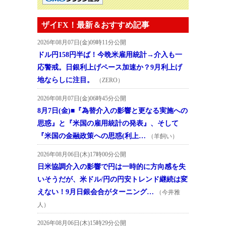
ザイFX！最新＆おすすめ記事
2026年08月07日(金)09時11分公開
ドル円158円半ば！今晩米雇用統計→介入も一
応警戒。日銀利上げペース加速か？9月利上げ
地ならしに注目。
（ZERO）
2026年08月07日(金)06時45分公開
8月7日(金)■『為替介入の影響と更なる実施への
思惑』と『米国の雇用統計の発表』、そして
『米国の金融政策への思惑(利上…
（羊飼い）
2026年08月06日(木)17時00分公開
日米協調介入の影響で円は一時的に方向感を失
いそうだが、米ドル/円の円安トレンド継続は変
えない！9月日銀会合がターニング…
（今井雅
人）
2026年08月06日(木)15時29分公開