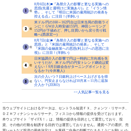
8月6日(木)■『為替介入の影響と更なる実施への
思惑(先週と週明けに実施あり)』と『イラン情
勢』、そして『明日に米国の雇用統計の発表を
控える点』に注目！(羊飼い)
米ドル/円の160～162円台は日米当局の防衛ライ
ンに！ GW介入時安値155円、神田シーリング
152円が下値めど、押し目買いから戻り売り戦
略へ(西原宏一)
8月7日(金)■『為替介入の影響と更なる実施への
思惑』と『米国の雇用統計の発表』、そして
『米国の金融政策への思惑(利上げへの思惑に注
視)』に注目！(羊飼い)
日米協調介入の影響で円は一時的に方向感を失
いそうだが、米ドル/円の円安トレンド継続は変
えない！9月日銀会合がターニングポイントと
なるか？(今井雅人)
次の介入いつ？日銀利上げペース上げざるを得
ない。円安止まらなければ10月末～11月に追加
介入か？(ZERO)
>>人気記事一覧を見る
当ウェブサイトにおけるデータは、セントラル短資ＦＸ、クォンツ・リサーチ、
ＤＺＨフィナンシャルリサーチ、フィスコから情報の提供を受けております。
本ウェブサイト「ザイFX！」は、情報の提供を目的として運営しており、投
資、その他の行動を勧誘する目的では運営しておりません。通貨ペアの選択、売
買レートなど投資の最終決定は、お客様ご自身の判断でなさるようにお願いいた