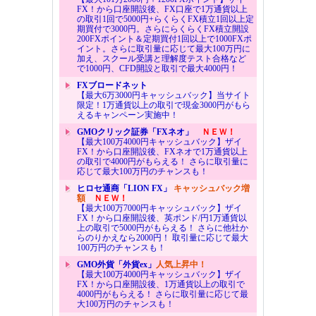
FX！から口座開設後、FX口座で1万通貨以上
の取引1回で5000円+らくらくFX積立1回以上定
期買付で3000円。さらにらくらくFX積立開設
200FXポイント＆定期買付1回以上で1000FXポ
イント。さらに取引量に応じて最大100万円に
加え、スクール受講と理解度テスト合格など
で1000円、CFD開設と取引で最大4000円！
FXブロードネット
【最大6万3000円キャッシュバック】当サイト
限定！1万通貨以上の取引で現金3000円がもら
えるキャンペーン実施中！
GMOクリック証券「FXネオ」
ＮＥＷ！
【最大100万4000円キャッシュバック】ザイ
FX！から口座開設後、FXネオで1万通貨以上
の取引で4000円がもらえる！ さらに取引量に
応じて最大100万円のチャンスも！
ヒロセ通商「LION FX」
キャッシュバック増
額
ＮＥＷ！
【最大100万7000円キャッシュバック】ザイ
FX！から口座開設後、英ポンド/円1万通貨以
上の取引で5000円がもらえる！ さらに他社か
らのりかえなら2000円！ 取引量に応じて最大
100万円のチャンスも！
GMO外貨「外貨ex」
人気上昇中！
【最大100万4000円キャッシュバック】ザイ
FX！から口座開設後、1万通貨以上の取引で
4000円がもらえる！ さらに取引量に応じて最
大100万円のチャンスも！