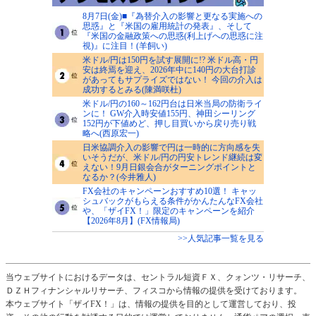
8月7日(金)■『為替介入の影響と更なる実施への
思惑』と『米国の雇用統計の発表』、そして
『米国の金融政策への思惑(利上げへの思惑に注
視)』に注目！(羊飼い)
米ドル/円は150円を試す展開に!? 米ドル高・円
安は終焉を迎え、2026年中に140円の大台打診
があってもサプライズではない！ 今回の介入は
成功するとみる(陳満咲杜)
米ドル/円の160～162円台は日米当局の防衛ライ
ンに！ GW介入時安値155円、神田シーリング
152円が下値めど、押し目買いから戻り売り戦
略へ(西原宏一)
日米協調介入の影響で円は一時的に方向感を失
いそうだが、米ドル/円の円安トレンド継続は変
えない！9月日銀会合がターニングポイントと
なるか？(今井雅人)
FX会社のキャンペーンおすすめ10選！ キャッ
シュバックがもらえる条件がかんたんなFX会社
や、「ザイFX！」限定のキャンペーンを紹介
【2026年8月】(FX情報局)
>>人気記事一覧を見る
当ウェブサイトにおけるデータは、セントラル短資ＦＸ、クォンツ・リサーチ、
ＤＺＨフィナンシャルリサーチ、フィスコから情報の提供を受けております。
本ウェブサイト「ザイFX！」は、情報の提供を目的として運営しており、投