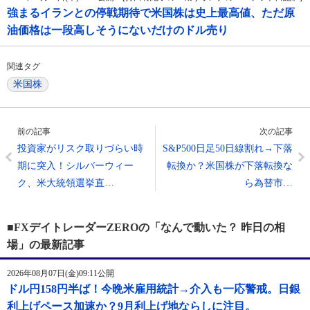
強まるイランとの停戦期待で米国株は史上最高値、ただ原
油価格は一段高しそうにないだけのドル売り
関連タグ
米国株
前の記事
次の記事
投資家がリスク取りづらい時
S&P500日足50日線割れ→下落
期に突入！シルバーウィー
転換か？米国株が下落転換な
ク、米大統領選挙直…
ら為替市…
■FXデイトレーダーZEROの「なんで動いた？ 昨日の相
場」の最新記事
2026年08月07日(金)09:11公開
ドル円158円半ば！今晩米雇用統計→介入も一応警戒。日銀
利上げペース加速か？9月利上げ地ならしに注目。