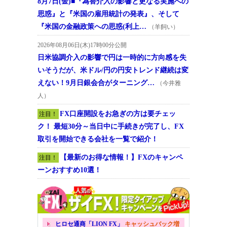
8月7日(金)■『為替介入の影響と更なる実施への
思惑』と『米国の雇用統計の発表』、そして
『米国の金融政策への思惑(利上…
（羊飼い）
2026年08月06日(木)17時00分公開
日米協調介入の影響で円は一時的に方向感を失
いそうだが、米ドル/円の円安トレンド継続は変
えない！9月日銀会合がターニング…
（今井雅
人）
FX口座開設をお急ぎの方は要チェッ
注目！
ク！ 最短30分～当日中に手続きが完了し、FX
取引を開始できる会社を一覧で紹介！
【最新のお得な情報！】FXのキャンペ
注目！
ーンおすすめ10選！
ヒロセ通商「LION FX」
キャッシュバック増