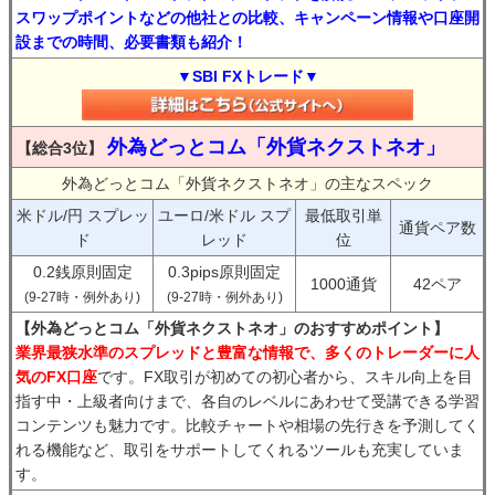
スワップポイントなどの他社との比較、キャンペーン情報や口座開
設までの時間、必要書類も紹介！
▼SBI FXトレード▼
外為どっとコム「外貨ネクストネオ」
【総合3位】
外為どっとコム「外貨ネクストネオ」の主なスペック
米ドル/円 スプレッ
ユーロ/米ドル スプ
最低取引単
通貨ペア数
ド
レッド
位
0.2銭原則固定
0.3pips原則固定
1000通貨
42ペア
(9-27時・例外あり)
(9-27時・例外あり)
【外為どっとコム「外貨ネクストネオ」のおすすめポイント】
業界最狭水準のスプレッドと豊富な情報で、多くのトレーダーに人
気のFX口座
です。FX取引が初めての初心者から、スキル向上を目
指す中・上級者向けまで、各自のレベルにあわせて受講できる学習
コンテンツも魅力です。比較チャートや相場の先行きを予測してく
れる機能など、取引をサポートしてくれるツールも充実していま
す。