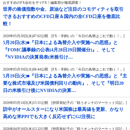
おすすめのFX会社をザイFX！編集部が徹底調査！
世界の株価指数や金、原油など注目のコモディティを取引
できるおすすめのCFD口座＆国内の全CFD口座を徹底比
較！
2026年05月20日(水)07:02公開 [FX・羊飼いの「今日の為替はこれで動く！」]
5月20日(水)■『日本による為替介入や実施への思惑』と
『FOMC議事録の公表(4月28日29日開催分)』、そして
『NVIDIAの決算発表(米株引け…
2026年05月19日(火)06:44公開 [FX・羊飼いの「今日の為替はこれで動く！」]
5月19日(火)■『日本による為替介入や実施への思惑』と『主
要な株式市場及び米国債利回りの動向』、そして『明日20
日の米株引け後にNVIDIAの決算…
2026年05月14日(木)15:31公開 [持田有紀子の「戦うオンナのマーケット日記」]
訪中がオールスターになり米国株は最高値を更新、かなり
高めな米PPIでも大きく反応せずにG2注視に
2026年04月16日(木)15:32公開 [持田有紀子の「戦うオンナのマーケット日記」]