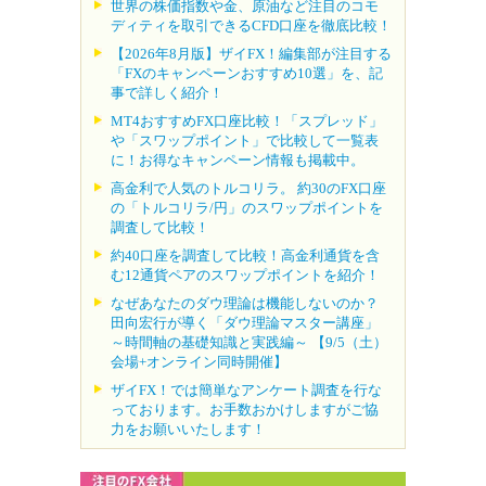
世界の株価指数や金、原油など注目のコモ
ディティを取引できるCFD口座を徹底比較！
【2026年8月版】ザイFX！編集部が注目する
「FXのキャンペーンおすすめ10選」を、記
事で詳しく紹介！
MT4おすすめFX口座比較！「スプレッド」
や「スワップポイント」で比較して一覧表
に！お得なキャンペーン情報も掲載中。
高金利で人気のトルコリラ。 約30のFX口座
の「トルコリラ/円」のスワップポイントを
調査して比較！
約40口座を調査して比較！高金利通貨を含
む12通貨ペアのスワップポイントを紹介！
なぜあなたのダウ理論は機能しないのか？
田向宏行が導く「ダウ理論マスター講座」
～時間軸の基礎知識と実践編～ 【9/5（土）
会場+オンライン同時開催】
ザイFX！では簡単なアンケート調査を行な
っております。お手数おかけしますがご協
力をお願いいたします！