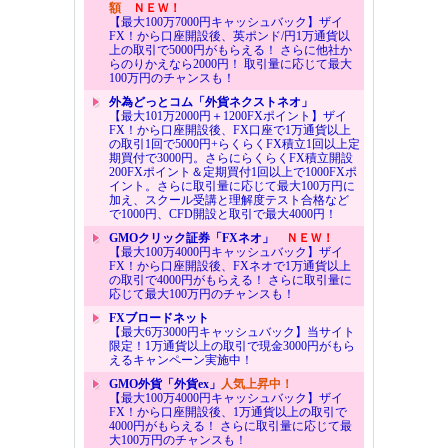
額
ＮＥＷ！
【最大100万7000円キャッシュバック】ザイ
FX！から口座開設後、英ポンド/円1万通貨以
上の取引で5000円がもらえる！ さらに他社か
らのりかえなら2000円！ 取引量に応じて最大
100万円のチャンスも！
外為どっとコム「外貨ネクストネオ」
【最大101万2000円＋1200FXポイント】ザイ
FX！から口座開設後、FX口座で1万通貨以上
の取引1回で5000円+らくらくFX積立1回以上定
期買付で3000円。さらにらくらくFX積立開設
200FXポイント＆定期買付1回以上で1000FXポ
イント。さらに取引量に応じて最大100万円に
加え、スクール受講と理解度テスト合格など
で1000円、CFD開設と取引で最大4000円！
GMOクリック証券「FXネオ」
ＮＥＷ！
【最大100万4000円キャッシュバック】ザイ
FX！から口座開設後、FXネオで1万通貨以上
の取引で4000円がもらえる！ さらに取引量に
応じて最大100万円のチャンスも！
FXブロードネット
【最大6万3000円キャッシュバック】当サイト
限定！1万通貨以上の取引で現金3000円がもら
えるキャンペーン実施中！
GMO外貨「外貨ex」
人気上昇中！
【最大100万4000円キャッシュバック】ザイ
FX！から口座開設後、1万通貨以上の取引で
4000円がもらえる！ さらに取引量に応じて最
大100万円のチャンスも！