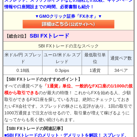
スプレッド、スワップポイントなどの他社との比較、キャンペーン
情報や口座開設までの時間、必要書類も紹介！
▼GMOクリック証券「FXネオ」▼
SBI FXトレード
【総合2位】
SBI FXトレードの主なスペック
米ドル/円 スプレッ
ユーロ/米ドル スプ
最低取引単
通貨ペア数
ド
レッド
位
0.18銭
0.3pips
1通貨
34ペア
【SBI FXトレードのおすすめポイント】
すべての通貨ペアを
「1通貨」単位、一般的なFX口座の1/1000の規
模から取引できる
のが最大の特徴！ これからFXを始める人、少額
取引ができるFX口座を探している方は、絶対にチェックしておき
たいFX会社です。スプレッドの狭さにも定評があり、1回の取引で
1000万通貨まで注文が出せるので、取引量が増えて稼げるように
なってからも長く使い続けられます。
【SBI FXトレードの関連記事】
■SBI FXトレードのメリット・デメリットを解説！ スプレッド、