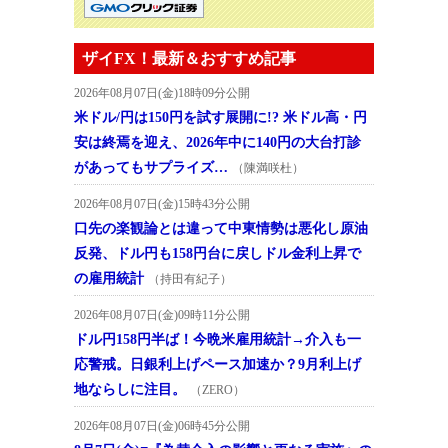
ザイFX！最新＆おすすめ記事
2026年08月07日(金)18時09分公開
米ドル/円は150円を試す展開に!? 米ドル高・円
安は終焉を迎え、2026年中に140円の大台打診
があってもサプライズ…
（陳満咲杜）
2026年08月07日(金)15時43分公開
口先の楽観論とは違って中東情勢は悪化し原油
反発、ドル円も158円台に戻しドル金利上昇で
の雇用統計
（持田有紀子）
2026年08月07日(金)09時11分公開
ドル円158円半ば！今晩米雇用統計→介入も一
応警戒。日銀利上げペース加速か？9月利上げ
地ならしに注目。
（ZERO）
2026年08月07日(金)06時45分公開