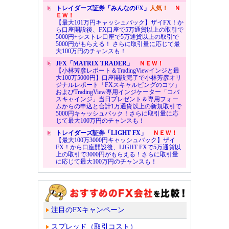
トレイダーズ証券「みんなのFX」
人気！
Ｎ
ＥＷ！
【最大101万円キャッシュバック】ザイFX！か
ら口座開設後、FX口座で5万通貨以上の取引で
5000円+シストレ口座で5万通貨以上の取引で
5000円がもらえる！ さらに取引量に応じて最
大100万円のチャンスも！
JFX「MATRIX TRADER」
ＮＥＷ！
【小林芳彦レポート＆TradingViewインジと最
大100万5000円】口座開設完了で小林芳彦オリ
ジナルレポート「FXスキャルピングのコツ」
およびTradingView専用インジケーター「コバ
スキャインジ」当日プレゼント＆専用フォー
ムからの申込と合計1万通貨以上の新規取引で
5000円キャッシュバック！さらに取引量に応
じて最大100万円のチャンスも！
トレイダーズ証券「LIGHT FX」
ＮＥＷ！
【最大100万3000円キャッシュバック】ザイ
FX！から口座開設後、LIGHT FXで5万通貨以
上の取引で3000円がもらえる！さらに取引量
に応じて最大100万円のチャンスも！
注目のFXキャンペーン
スプレッド（取引コスト）