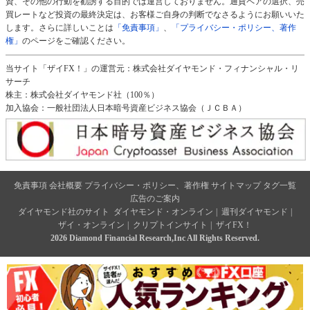
資、その他の行動を勧誘する目的では運営しておりません。通貨ペアの選択、売
買レートなど投資の最終決定は、お客様ご自身の判断でなさるようにお願いいた
します。さらに詳しいことは
「免責事項」
、
「プライバシー・ポリシー、著作
権」
のページをご確認ください。
当サイト「ザイFX！」の運営元：株式会社ダイヤモンド・フィナンシャル・リ
サーチ
株主：株式会社ダイヤモンド社（100％）
加入協会：一般社団法人日本暗号資産ビジネス協会（ＪＣＢＡ）
免責事項
会社概要
プライバシー・ポリシー、著作権
サイトマップ
タグ一覧
広告のご案内
ダイヤモンド社のサイト
ダイヤモンド・オンライン
|
週刊ダイヤモンド
|
ザイ・オンライン
|
クリプトインサイト
|
ザイFX！
2026 Diamond Financial Research,Inc All Rights Reserved.