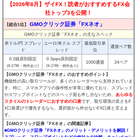
【2026年8月】ザイFX！読者がおすすめするFX会
社トップ3を公開！
GMOクリック証券「FXネオ」
【総合1位】
GMOクリック証券「FXネオ」の主なスペック
米ドル/円 スプレッ
ユーロ/米ドル スプ
最低取引単
通貨ペア数
ド
レッド
位
0.2銭原則固定
0.3pips原則固定
1000通貨
24ペア
(9-27時・例外あり)
(9-27時・例外あり)
【GMOクリック証券「FXネオ」のおすすめポイント】
機能性の高い取引ツールが、多くのトレーダーから支持されていま
す。特に、スマホアプリの操作性が非常に優れており、スプレッド
やスワップポイントなどのスペック面も申し分ないため、
あらゆる
スタイルのトレーダーにおすすめの口座
です。取引環境の良さをF
X口座選びで優先するなら、選択肢から外せないFX口座と言えま
す。
【GMOクリック証券「FXネオ」の関連記事】
■GMOクリック証券「FXネオ」のメリット・デメリットを解説！