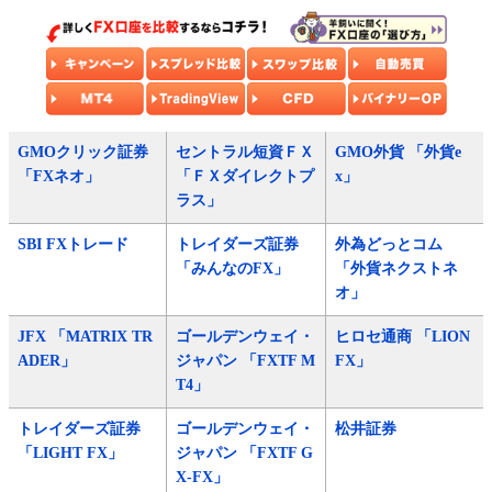
GMOクリック証券
セントラル短資ＦＸ
GMO外貨 「外貨e
「FXネオ」
「ＦＸダイレクトプ
x」
ラス」
SBI FXトレード
トレイダーズ証券
外為どっとコム
「みんなのFX」
「外貨ネクストネ
オ」
JFX 「MATRIX TR
ゴールデンウェイ・
ヒロセ通商 「LION
ADER」
ジャパン 「FXTF M
FX」
T4」
トレイダーズ証券
ゴールデンウェイ・
松井証券
「LIGHT FX」
ジャパン 「FXTF G
X-FX」