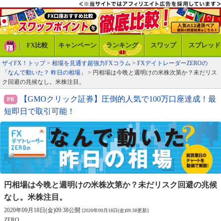
FX比較
キャンペーン
ランキング
スワップ
スプレッド
ザイFX！トップ
>
相場を見通す超強力FXコラム
>
FXデイトレーダーZEROの
「なんで動いた？ 昨日の相場」
> 円相場は今晩と週明けの米株次第か？未だリス
ク回避の兆候なし。米株注目。
【GMOクリック証券】圧倒的人気で100万口座達成！最
短即日で取引可能！
円相場は今晩と週明けの米株次第か？
未だリスク回避の兆候
なし。米株注目。
2020年09月18日(金)09:38公開
[2020年09月18日(金)09:38更新]
ZERO