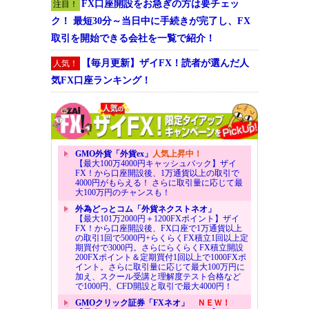
FX口座開設をお急ぎの方は要チェッ
注目！
ク！ 最短30分～当日中に手続きが完了し、FX
取引を開始できる会社を一覧で紹介！
【毎月更新】ザイFX！読者が選んだ人
人気！
気FX口座ランキング！
GMO外貨「外貨ex」
人気上昇中！
【最大100万4000円キャッシュバック】ザイ
FX！から口座開設後、1万通貨以上の取引で
4000円がもらえる！ さらに取引量に応じて最
大100万円のチャンスも！
外為どっとコム「外貨ネクストネオ」
【最大101万2000円＋1200FXポイント】ザイ
FX！から口座開設後、FX口座で1万通貨以上
の取引1回で5000円+らくらくFX積立1回以上定
期買付で3000円。さらにらくらくFX積立開設
200FXポイント＆定期買付1回以上で1000FXポ
イント。さらに取引量に応じて最大100万円に
加え、スクール受講と理解度テスト合格など
で1000円、CFD開設と取引で最大4000円！
GMOクリック証券「FXネオ」
ＮＥＷ！