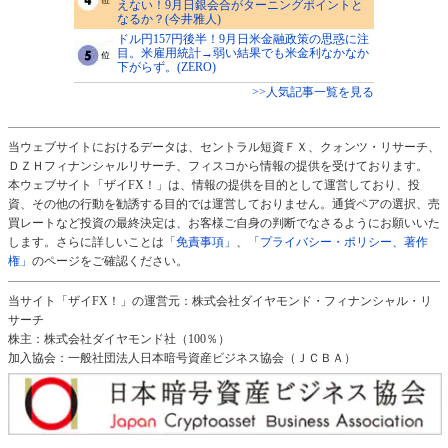
えない！9月日銀会合がターニングポイントと
なるか？(今井雅人)
ドル円157円後半！9月日米金融政策の思惑に注
目。米雇用統計→弱い結果でも米金利なかなか
下がらず。(ZERO)
>>人気記事一覧を見る
当ウェブサイトにおけるデータは、セントラル短資ＦＸ、クォンツ・リサーチ、
ＤＺＨフィナンシャルリサーチ、フィスコから情報の提供を受けております。
本ウェブサイト「ザイFX！」は、情報の提供を目的として運営しており、投
資、その他の行動を勧誘する目的では運営しておりません。通貨ペアの選択、売
買レートなど投資の最終決定は、お客様ご自身の判断でなさるようにお願いいた
します。さらに詳しいことは
「免責事項」
、
「プライバシー・ポリシー、著作
権」
のページをご確認ください。
当サイト「ザイFX！」の運営元：株式会社ダイヤモンド・フィナンシャル・リ
サーチ
株主：株式会社ダイヤモンド社（100％）
加入協会：一般社団法人日本暗号資産ビジネス協会（ＪＣＢＡ）