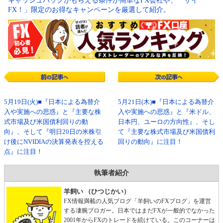
キャッシュバックがもらえる条件が簡単なFX会社や、「ザイ
FX！」限定のお得なキャンペーンを厳選して紹介。
5月19日(火)■『日本による為替介
5月21日(木)■『日本による為替介
入や実施への思惑』と『主要な株
入や実施への思惑』と『米ドル、
式市場及び米国債利回りの動
日本円、ユーロの方向性』、そし
向』、そして『明日20日の米株引
て『主要な株式市場及び米国債利
け後にNVIDIAの決算発表を控える
回りの動向』に注目！
点』に注目！
執筆者紹介
羊飼い （ひつじかい）
FX情報満載の人気ブログ「羊飼いのFXブログ」を運営
する凄腕ブロガー。日本ではまだFXが一般的でなかった
2001年からFXのトレードを続けている。このコーナーは