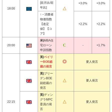
[前月比/前
+3.0%
+3.0%
年比]
18:00
↑・
消費者
物価指数
【改定
+2.2%
+2.2%
値】【コ
ア】
米)
MBA住
20:00
宅ローン
-
+1.7%
申請指数
英)
ベイリ
ーBOE総
要人発言
裁の発言
英)
ブリー
デンBOE
要人発言
副総裁の
発言
英)
ディン
グラMPC
22:15
要人発言
委員の発
言