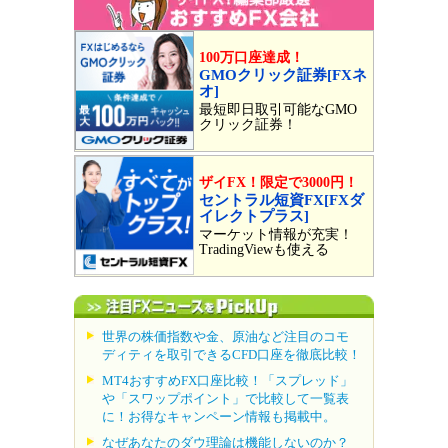
100万口座達成！
GMOクリック証券[FXネ
オ]
最短即日取引可能なGMO
クリック証券！
ザイFX！限定で3000円！
セントラル短資FX[FXダ
イレクトプラス]
マーケット情報が充実！
TradingViewも使える
世界の株価指数や金、原油など注目のコモ
ディティを取引できるCFD口座を徹底比較！
MT4おすすめFX口座比較！「スプレッド」
や「スワップポイント」で比較して一覧表
に！お得なキャンペーン情報も掲載中。
なぜあなたのダウ理論は機能しないのか？