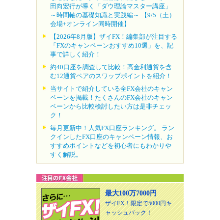
田向宏行が導く「ダウ理論マスター講座」
～時間軸の基礎知識と実践編～ 【9/5（土）
会場+オンライン同時開催】
【2026年8月版】ザイFX！編集部が注目する
「FXのキャンペーンおすすめ10選」を、記
事で詳しく紹介！
約40口座を調査して比較！高金利通貨を含
む12通貨ペアのスワップポイントを紹介！
当サイトで紹介している全FX会社のキャン
ペーンを掲載！たくさんのFX会社のキャン
ペーンから比較検討したい方は是非チェッ
ク！
毎月更新中！人気FX口座ランキング。 ラン
クインしたFX口座のキャンペーン情報、お
すすめポイントなどを初心者にもわかりや
すく解説。
最大100万7000円
ザイFX！限定で5000円キ
ャッシュバック！