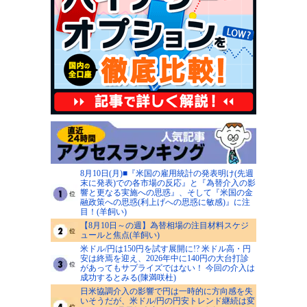
8月10日(月)■『米国の雇用統計の発表明け(先週
末に発表)での各市場の反応』と『為替介入の影
響と更なる実施への思惑』、そして『米国の金
融政策への思惑(利上げへの思惑に敏感)』に注
目！(羊飼い)
【8月10日～の週】為替相場の注目材料スケジ
ュールと焦点(羊飼い)
米ドル/円は150円を試す展開に!? 米ドル高・円
安は終焉を迎え、2026年中に140円の大台打診
があってもサプライズではない！ 今回の介入は
成功するとみる(陳満咲杜)
日米協調介入の影響で円は一時的に方向感を失
いそうだが、米ドル/円の円安トレンド継続は変