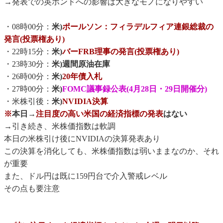
→発表での英ポンドへの影響は大きなモノになりやすい
・08時00分：
米)
ポールソン：フィラデルフィア連銀総裁の
発言(投票権あり)
・22時15分：
米)
バーFRB理事の発言(投票権あり)
・23時30分：
米)週間原油在庫
・26時00分：
米)
20年債入札
・27時00分：
米)
FOMC議事録公表(4月28日・29日開催分)
・米株引後：
米)
NVIDIA決算
※
本日→
注目度の高い米国の経済指標の発表
はない
→引き続き、米株価指数は軟調
本日の米株引け後にNVIDIAの決算発表あり
この決算を消化しても、米株価指数は弱いままなのか、それ
が重要
また、ドル円は既に159円台で介入警戒レベル
その点も要注意