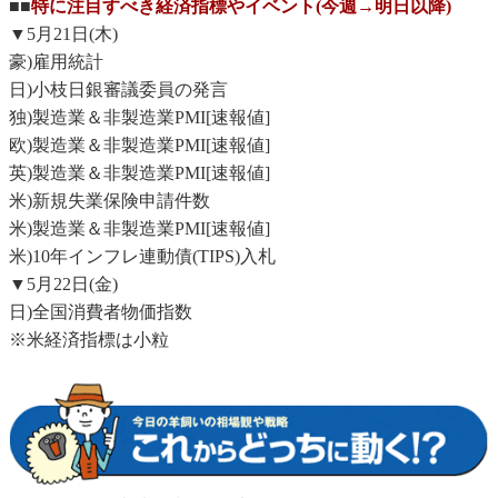
■■
特に注目すべき経済指標やイベント(今週→明日以降)
▼5月21日(木)
豪)雇用統計
日)小枝日銀審議委員の発言
独)製造業＆非製造業PMI[速報値]
欧)製造業＆非製造業PMI[速報値]
英)製造業＆非製造業PMI[速報値]
米)新規失業保険申請件数
米)製造業＆非製造業PMI[速報値]
米)10年インフレ連動債(TIPS)入札
▼5月22日(金)
日)全国消費者物価指数
※米経済指標は小粒