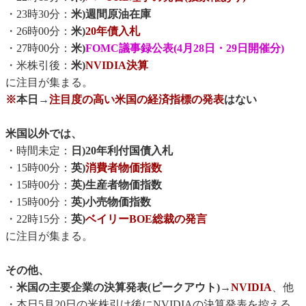
・23時30分：
米)週間原油在庫
・26時00分：
米)
20年債入札
・27時00分：
米)
FOMC議事録公表(4月28日・29日開催分)
・米株引後：
米)
NVIDIA決算
に注目が集まる。
※
本日→
注目度の高い米国の経済指標の発表
はない
米国以外では、
・時間未定：
日)20年利付国債入札
・15時00分：
英)
消費者物価指数
・15時00分：
英)生産者物価指数
・15時00分：
英)小売物価指数
・22時15分：
英)
ベイリーBOE総裁の発言
に注目が集まる。
その他、
・
米国の主要企業の決算発表(ピークアウト)
→
NVIDIA
、他
・本日5月20日の米株引け後にNVIDIAの決算発表を控える