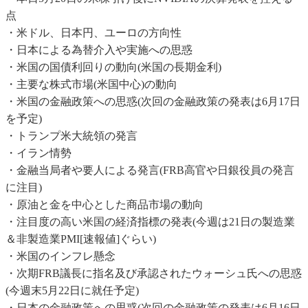
点
・米ドル、日本円、ユーロの方向性
・日本による為替介入や実施への思惑
・米国の国債利回りの動向(米国の長期金利)
・主要な株式市場(米国中心)の動向
・米国の金融政策への思惑(次回の金融政策の発表は6月17日
を予定)
・トランプ米大統領の発言
・イラン情勢
・金融当局者や要人による発言(FRB高官や日銀役員の発言
に注目)
・原油と金を中心とした商品市場の動向
・注目度の高い米国の経済指標の発表(今週は21日の製造業
＆非製造業PMI[速報値]ぐらい)
・米国のインフレ懸念
・次期FRB議長に指名及び承認されたウォーシュ氏への思惑
(今週末5月22日に就任予定)
・日本の金融政策への思惑(次回の金融政策の発表は6月16日