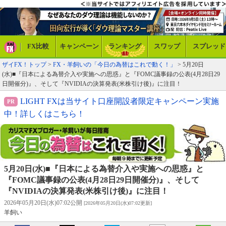
FX比較
キャンペーン
ランキング
スワップ
スプレッド
ザイFX！トップ
>
FX・羊飼いの「今日の為替はこれで動く！」
> 5月20日
(水)■『日本による為替介入や実施への思惑』と『FOMC議事録の公表(4月28日29
日開催分)』、そして『NVIDIAの決算発表(米株引け後)』に注目！
LIGHT FXは当サイト口座開設者限定キャンペーン実施
中！詳しくはこちら！
5月20日(水)■『日本による為替介入や実施への思惑』と
『FOMC議事録の公表(4月28日29日開催分)』、そして
『NVIDIAの決算発表(米株引け後)』に注目！
2026年05月20日(水)07:02公開
[2026年05月20日(水)07:02更新]
羊飼い