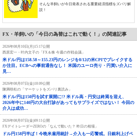
そんな羊飼いが今日発表される重要経済指標をズバリ解
説！
FX・羊飼いの「今日の為替はこれで動く！」の関連記事
2026年08月10日(月)15:17公開
西原宏一・叶内文子の「FX＆株 今週の作戦会議」
米ドル/円は158.58～155.23円のレンジを8/12の米CPIでブレイクする
か注目。ECBへの事前通告なし！ 米国のユーロ売り・円買い介入に
見…
2026年08月07日(金)18:09公開
陳満咲杜の「マーケットをズバリ裏読み」
米ドル/円は150円を試す展開に!? 米ドル高・円安は終焉を迎え、
2026年中に140円の大台打診があってもサプライズではない！ 今回の
介入は成功…
2026年08月07日(金)09:11公開
FXデイトレーダーZEROの「なんで動いた？ 昨日の相場」
ドル円158円半ば！今晩米雇用統計→介入も一応警戒。日銀利上げペ