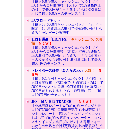
【最大100万4000円キャッシュバック】ザイ
FX！から口座開設後、FXネオで1万通貨以上
の取引で4000円がもらえる！ さらに取引量に
応じて最大100万円のチャンスも！
FXブロードネット
【最大6万3000円キャッシュバック】当サイト
限定！1万通貨以上の取引で現金3000円がもら
えるキャンペーン実施中！
ヒロセ通商「LION FX」
キャッシュバック増
額
ＮＥＷ！
【最大100万7000円キャッシュバック】ザイ
FX！から口座開設後、英ポンド/円1万通貨以
上の取引で5000円がもらえる！ さらに他社か
らのりかえなら2000円！ 取引量に応じて最大
100万円のチャンスも！
トレイダーズ証券「みんなのFX」
人気！
Ｎ
ＥＷ！
【最大101万円キャッシュバック】ザイFX！か
ら口座開設後、FX口座で5万通貨以上の取引で
5000円+シストレ口座で5万通貨以上の取引で
5000円がもらえる！ さらに取引量に応じて最
大100万円のチャンスも！
JFX「MATRIX TRADER」
ＮＥＷ！
【小林芳彦レポート＆TradingViewインジと最
大100万5000円】口座開設完了で小林芳彦オリ
ジナルレポート「FXスキャルピングのコツ」
およびTradingView専用インジケーター「コバ
スキャインジ」当日プレゼント＆専用フォー
ムからの申込と合計1万通貨以上の新規取引で