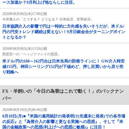
ース加速か？9月利上げ地ならしに注目。
2026年08月06日(木)17:00公開
今井雅人の「どうする？ どうなる？ 日本経済、世界経済」
日米協調介入の影響で円は一時的に方向感を失いそうだが、米ドル/
円の円安トレンド継続は変えない！9月日銀会合がターニングポイン
トとなるか？
2026年08月06日(木)13:20公開
西原宏一の「ヘッジファンドの思惑」
米ドル/円の160～162円台は日米当局の防衛ラインに！ GW介入時安
値155円、神田シーリング152円が下値めど、押し目買いから戻り売
り戦略へ
FX・羊飼いの「今日の為替はこれで動く！」のバックナン
バー
2026年08月10日(月)06:49公開
8月10日(月)■『米国の雇用統計の発表明け(先週末に発表)での各市場
の反応』と『為替介入の影響と更なる実施への思惑』、そして『米
国の金融政策への思惑(利上げへの思惑に敏感)』に注目！