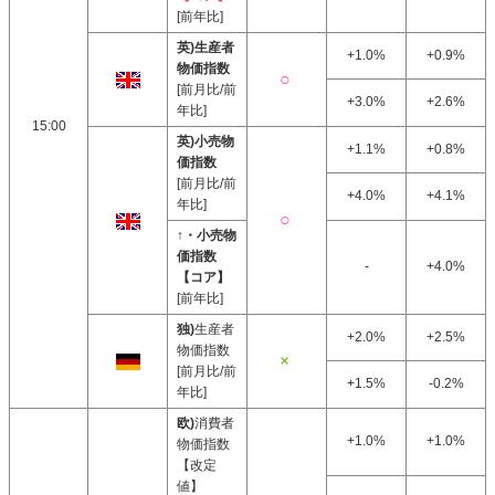
[前年比]
英)生産者
+1.0%
+0.9%
物価指数
[前月比/前
+3.0%
+2.6%
年比]
15:00
英)小売物
+1.1%
+0.8%
価指数
[前月比/前
+4.0%
+4.1%
年比]
↑・小売物
価指数
-
+4.0%
【コア】
[前年比]
独)
生産者
+2.0%
+2.5%
物価指数
[前月比/前
+1.5%
-0.2%
年比]
欧)
消費者
+1.0%
+1.0%
物価指数
【改定
値】