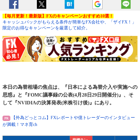
【毎月更新！最新版】FXのキャンペーンおすすめ10選！
キャッシュバックがもらえる条件が簡単なFX会社や、「ザイFX！」
限定のお得なキャンペーンを厳選して紹介。
本日の為替相場の焦点は、『日本による為替介入や実施への
思惑』と『FOMC議事録の公表(4月28日29日開催分)』、そ
して『NVIDIAの決算発表(米株引け後)』にあり。
【外為どっとコム】FXレポートや億トレーダーのインタビュー
が満載！マネ育ch