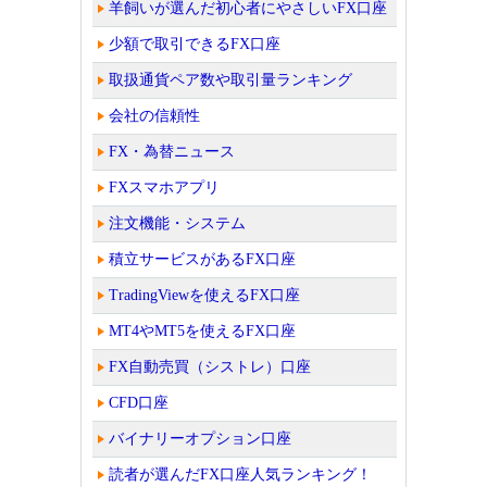
羊飼いが選んだ初心者にやさしいFX口座
少額で取引できるFX口座
取扱通貨ペア数や取引量ランキング
会社の信頼性
FX・為替ニュース
FXスマホアプリ
注文機能・システム
積立サービスがあるFX口座
TradingViewを使えるFX口座
MT4やMT5を使えるFX口座
FX自動売買（シストレ）口座
CFD口座
バイナリーオプション口座
読者が選んだFX口座人気ランキング！