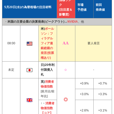
指標ラン
ク
市場
前回
5月20日(水)の為替相場の注目材料
(注目度＆
予想値
発表値
影響度)
・
米国の主要企業の決算発表(ピークアウト)
→
NVIDIA
、他
米)
ポール
ソン：フ
ィラデル
08:00
フィア連
要人発言
銀総裁の
発言(投票
権あり)
日)20年利
未定
付国債入
-
札
英)
消費者
+0.9%
+0.7%
物価指数
[前月比/前
+3.0%
+3.3%
年比]
↑・
消費者
物価指数
+2.6%
+3.1%
【コア】