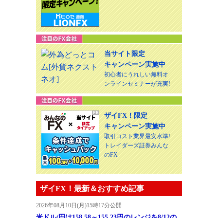
当サイト限定
キャンペーン実施中
初心者にうれしい無料オ
ンラインセミナーが充実!
ザイFX！限定
キャンペーン実施中
取引コスト業界最安水準!
トレイダーズ証券みんな
のFX
ザイFX！最新＆おすすめ記事
2026年08月10日(月)15時17分公開
米ドル/円は158.58～155.23円のレンジを8/12の