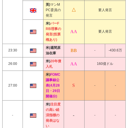
英)
マンM
PC委員の
要人発言
発言
米)
バーF
RB理事の
要人発言
発言(投票
権あり)
米)週間原
23:30
-
-430.6万
油在庫
米)
20年債
26:00
160億ドル
入札
米)
FOMC
議事録公
27:00
表(4月28
-
-
日・29日
開催分)
米)
注目度
の高い経
-
済指標の
-
-
発表はな
い