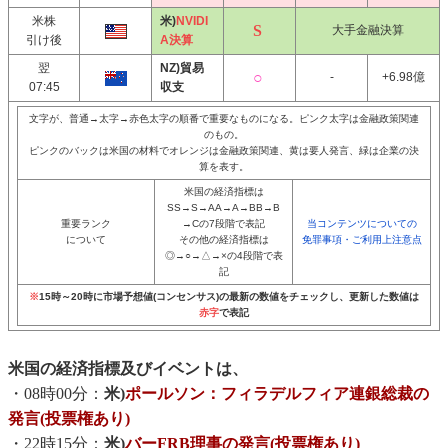
米株
米)
NVIDI
大手金融決算
引け後
A決算
翌
NZ)貿易
-
+6.98億
07:45
収支
文字が、普通→太字→赤色太字の順番で重要なものになる。ピンク太字は金融政策関連
のもの。
ピンクのバックは米国の材料でオレンジは金融政策関連、黄は要人発言、緑は企業の決
算を表す。
米国の経済指標は
SS→S→AA→A→BB→B
重要ランク
→Cの7段階で表記
当コンテンツについての
について
その他の経済指標は
免罪事項・ご利用上注意点
◎→○→△→×の4段階で表
記
※
15時～20時に市場予想値(コンセンサス)の最新の数値をチェックし、更新した数値は
赤字
で表記
米国の経済指標及びイベントは、
・08時00分：
米)
ポールソン：フィラデルフィア連銀総裁の
発言(投票権あり)
・22時15分：
米)
バーFRB理事の発言(投票権あり)