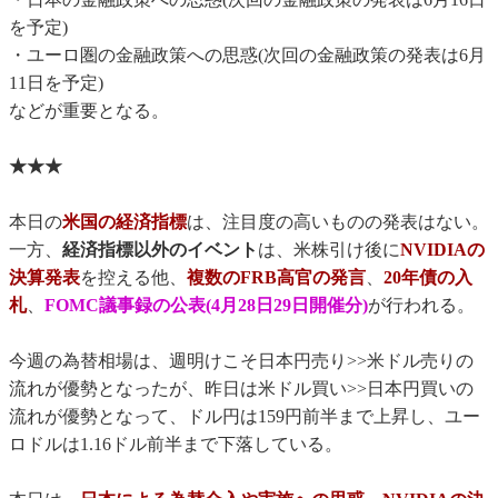
を予定)
・ユーロ圏の金融政策への思惑(次回の金融政策の発表は6月
11日を予定)
などが重要となる。
★★★
本日の
米国の経済指標
は、注目度の高いものの発表はない。
一方、
経済指標以外のイベント
は、米株引け後に
NVIDIAの
決算発表
を控える他、
複数のFRB高官の発言
、
20年債の入
札
、
FOMC議事録の公表(4月28日29日開催分)
が行われる。
今週の為替相場は、週明けこそ日本円売り>>米ドル売りの
流れが優勢となったが、昨日は米ドル買い>>日本円買いの
流れが優勢となって、ドル円は159円前半まで上昇し、ユー
ロドルは1.16ドル前半まで下落している。