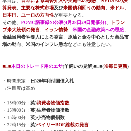
本日は、
日本による為替介入や実施への思惑
、
NVIDIAの決
算発表
、
主要な株式市場
及び
米国債利回りの動向
、
米ドル、
日本円、ユーロの方向性
が重要となる。
その他、
FOMC議事録の公表(4月28日29日開催分)
、
トラン
プ米大統領の発言
、
イラン情勢
、
米国の金融政策への思惑
、
金融当局者や要人による発言
、
原油と金を中心とした商品市
場の動向
、
米国のインフレ懸念
などにも注意したい。
■□■
本日のトレード用のエサ
(羊飼いの見解)■□■(
※毎日更新
)
・時間未定：
日)20年利付国債入札
→注目度は高め
・15時00分：
英)
消費者物価指数
・15時00分：
英)生産者物価指数
・15時00分：
英)小売物価指数
・22時15分：
英)
ベイリーBOE総裁の発言