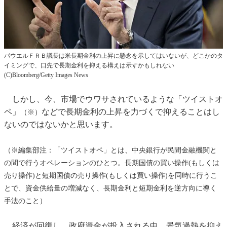
パウエルＦＲＢ議長は米長期金利の上昇に懸念を示してはいないが、どこかのタ
イミングで、口先で長期金利を抑える構えは示すかもしれない
(C)Bloomberg/Getty Images News
しかし、今、市場でウワサされているような「ツイストオ
ペ」
などで長期金利の上昇を力づくで抑えることはし
（※）
ないのではないかと思います。
（※編集部注：「ツイストオペ」とは、中央銀行が民間金融機関と
の間で行うオペレーションのひとつ。長期国債の買い操作(もしくは
売り操作)と短期国債の売り操作(もしくは買い操作)を同時に行うこ
とで、資金供給量の増減なく、長期金利と短期金利を逆方向に導く
手法のこと）
経済が回復し、政府資金が投入される中、景気過熱を抑え