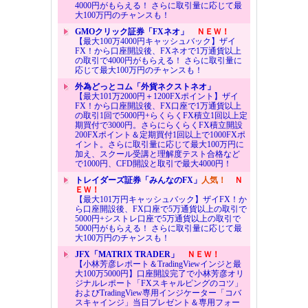
4000円がもらえる！ さらに取引量に応じて最
大100万円のチャンスも！
GMOクリック証券「FXネオ」
ＮＥＷ！
【最大100万4000円キャッシュバック】ザイ
FX！から口座開設後、FXネオで1万通貨以上
の取引で4000円がもらえる！ さらに取引量に
応じて最大100万円のチャンスも！
外為どっとコム「外貨ネクストネオ」
【最大101万2000円＋1200FXポイント】ザイ
FX！から口座開設後、FX口座で1万通貨以上
の取引1回で5000円+らくらくFX積立1回以上定
期買付で3000円。さらにらくらくFX積立開設
200FXポイント＆定期買付1回以上で1000FXポ
イント。さらに取引量に応じて最大100万円に
加え、スクール受講と理解度テスト合格など
で1000円、CFD開設と取引で最大4000円！
トレイダーズ証券「みんなのFX」
人気！
Ｎ
ＥＷ！
【最大101万円キャッシュバック】ザイFX！か
ら口座開設後、FX口座で5万通貨以上の取引で
5000円+シストレ口座で5万通貨以上の取引で
5000円がもらえる！ さらに取引量に応じて最
大100万円のチャンスも！
JFX「MATRIX TRADER」
ＮＥＷ！
【小林芳彦レポート＆TradingViewインジと最
大100万5000円】口座開設完了で小林芳彦オリ
ジナルレポート「FXスキャルピングのコツ」
およびTradingView専用インジケーター「コバ
スキャインジ」当日プレゼント＆専用フォー