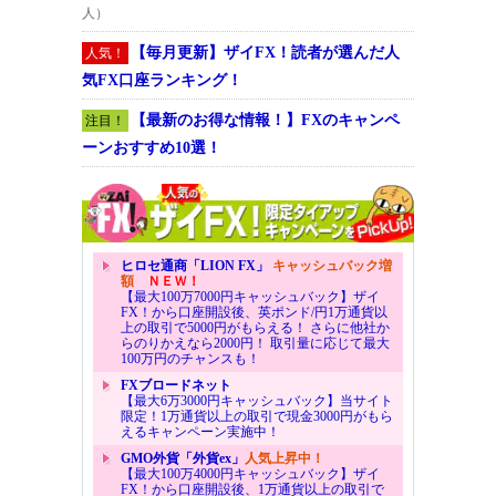
人）
【毎月更新】ザイFX！読者が選んだ人
人気！
気FX口座ランキング！
【最新のお得な情報！】FXのキャンペ
注目！
ーンおすすめ10選！
ヒロセ通商「LION FX」
キャッシュバック増
額
ＮＥＷ！
【最大100万7000円キャッシュバック】ザイ
FX！から口座開設後、英ポンド/円1万通貨以
上の取引で5000円がもらえる！ さらに他社か
らのりかえなら2000円！ 取引量に応じて最大
100万円のチャンスも！
FXブロードネット
【最大6万3000円キャッシュバック】当サイト
限定！1万通貨以上の取引で現金3000円がもら
えるキャンペーン実施中！
GMO外貨「外貨ex」
人気上昇中！
【最大100万4000円キャッシュバック】ザイ
FX！から口座開設後、1万通貨以上の取引で