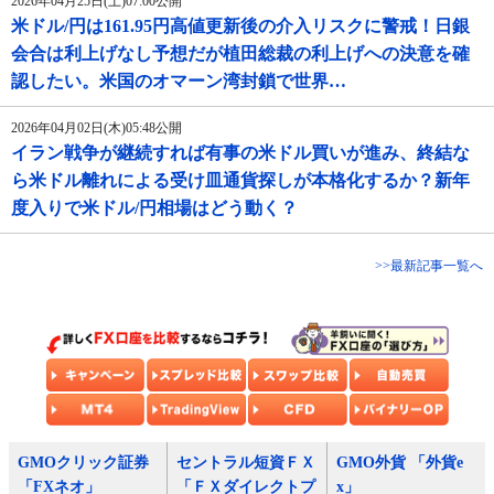
2026年04月25日(土)07:00公開
米ドル/円は161.95円高値更新後の介入リスクに警戒！日銀
会合は利上げなし予想だが植田総裁の利上げへの決意を確
認したい。米国のオマーン湾封鎖で世界…
2026年04月02日(木)05:48公開
イラン戦争が継続すれば有事の米ドル買いが進み、終結な
ら米ドル離れによる受け皿通貨探しが本格化するか？新年
度入りで米ドル/円相場はどう動く？
>>最新記事一覧へ
GMOクリック証券
セントラル短資ＦＸ
GMO外貨 「外貨e
「FXネオ」
「ＦＸダイレクトプ
x」