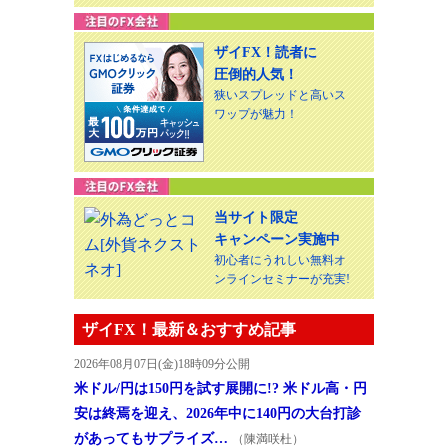
ザイFX！読者に
圧倒的人気！
狭いスプレッドと高いス
ワップが魅力！
当サイト限定
キャンペーン実施中
初心者にうれしい無料オ
ンラインセミナーが充実!
ザイFX！最新＆おすすめ記事
2026年08月07日(金)18時09分公開
米ドル/円は150円を試す展開に!? 米ドル高・円
安は終焉を迎え、2026年中に140円の大台打診
があってもサプライズ…
（陳満咲杜）