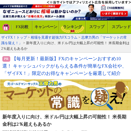
FX比較
キャンペーン
ランキング
スワップ
スプレッド
ザイFX！トップ
>
相場を見通す超強力FXコラム
>
志摩力男の「マーケットの常
識を疑え！」
> 新年度入りに向け、米ドル/円は大幅上昇の可能性！ 米長期金利は
2％超えもあるか
【毎月更新！最新版】FXのキャンペーンおすすめ10
選！ キャッシュバックがもらえる条件が簡単なFX会社や、
「ザイFX！」限定のお得なキャンペーンを厳選して紹介
新年度入りに向け、米ドル/円は大幅上昇の
可能性！ 米長期
金利は2％超えもあるか