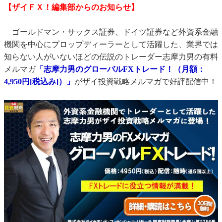
【ザイＦＸ！編集部からのお知らせ】
ゴールドマン・サックス証券、ドイツ証券など外資系金融
機関を中心にプロップディーラーとして活躍した、業界では
知らない人がいないほどの伝説のトレーダー志摩力男の有料
メルマガ
「志摩力男のグローバルFXトレード！（月額：
4,950円[税込み]）」
がザイ投資戦略メルマガで好評配信中！