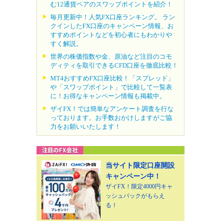
む12通貨ペアのスワップポイントを紹介！
毎月更新中！人気FX口座ランキング。 ラン
クインしたFX口座のキャンペーン情報、お
すすめポイントなどを初心者にもわかりや
すく解説。
世界の株価指数や金、原油など注目のコモ
ディティを取引できるCFD口座を徹底比較！
MT4おすすめFX口座比較！「スプレッド」
や「スワップポイント」で比較して一覧表
に！お得なキャンペーン情報も掲載中。
ザイFX！では簡単なアンケート調査を行な
っております。お手数おかけしますがご協
力をお願いいたします！
当サイト限定口座開設
キャンペーン中！
ザイFX！限定4000円キャ
ッシュバックがもらえ
る！