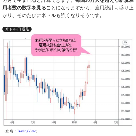
カ月で生まれると計算できます。
毎回30万人を超える新規雇
用者数の数字を見る
ことになりますから、雇用統計も盛り上
がり、そのたびに米ドルも強くなりそうです。
米ドル/円 週足
（出所：
TradingView
）