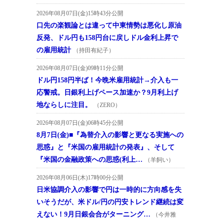
2026年08月07日(金)15時43分公開
口先の楽観論とは違って中東情勢は悪化し原油
反発、ドル円も158円台に戻しドル金利上昇で
の雇用統計
（持田有紀子）
2026年08月07日(金)09時11分公開
ドル円158円半ば！今晩米雇用統計→介入も一
応警戒。日銀利上げペース加速か？9月利上げ
地ならしに注目。
（ZERO）
2026年08月07日(金)06時45分公開
8月7日(金)■『為替介入の影響と更なる実施への
思惑』と『米国の雇用統計の発表』、そして
『米国の金融政策への思惑(利上…
（羊飼い）
2026年08月06日(木)17時00分公開
日米協調介入の影響で円は一時的に方向感を失
いそうだが、米ドル/円の円安トレンド継続は変
えない！9月日銀会合がターニング…
（今井雅