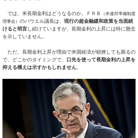
では、米長期金利はどうなるのか。ＦＲＢ
（米連邦準備制度
のパウエル議長は、
現行の超金融緩和政策を当面続
理事会）
けると明言
し続けていますが、長期金利の上昇には特に懸念
を示していません。
ただ、長期金利上昇が理由で米国経済が頓挫しても困るの
で、どこかのタイミングで、
口先を使って長期金利の上昇を
抑える構えは示すかもしれません
。