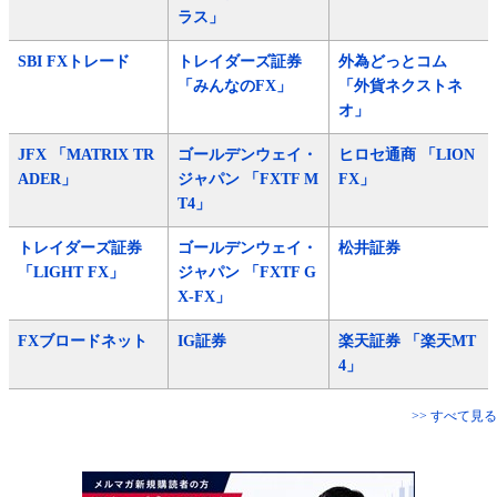
ラス」
SBI FXトレード
トレイダーズ証券
外為どっとコム
「みんなのFX」
「外貨ネクストネ
オ」
JFX 「MATRIX TR
ゴールデンウェイ・
ヒロセ通商 「LION
ADER」
ジャパン 「FXTF M
FX」
T4」
トレイダーズ証券
ゴールデンウェイ・
松井証券
「LIGHT FX」
ジャパン 「FXTF G
X-FX」
FXブロードネット
IG証券
楽天証券 「楽天MT
4」
>> すべて見る