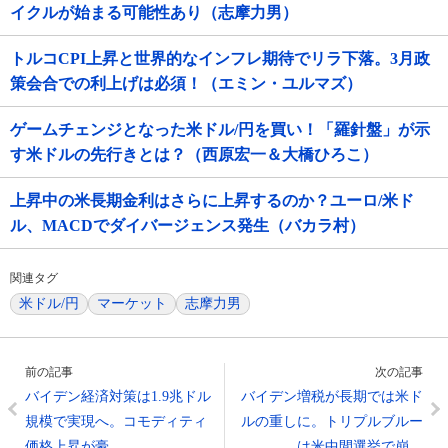
イクルが始まる可能性あり（志摩力男）
トルコCPI上昇と世界的なインフレ期待でリラ下落。3月政
策会合での利上げは必須！（エミン・ユルマズ）
ゲームチェンジとなった米ドル/円を買い！「羅針盤」が示
す米ドルの先行きとは？（西原宏一＆大橋ひろこ）
上昇中の米長期金利はさらに上昇するのか？ユーロ/米ド
ル、MACDでダイバージェンス発生（バカラ村）
関連タグ
米ドル/円
マーケット
志摩力男
前の記事
次の記事
バイデン経済対策は1.9兆ドル
バイデン増税が長期では米ド
規模で実現へ。コモディティ
ルの重しに。トリプルブルー
価格上昇が豪…
は米中間選挙で崩…