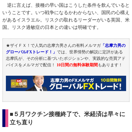
逆に言えば、接種の早い国はこうした条件を飲んでいると
いうことです。いつ戦争になるかわからない、国民の心構え
があるイスラエル。リスクの取れるリーダーがいる英国、米
国。リスク過敏症の日本との違いは明確です。
★ザイＦＸ！で人気の志摩力男さんの有料メルマガ
「志摩力男の
グローバルFXトレード！」
では、世界情勢の解説に定評がある
志摩氏が、その分析に基づいたポジションや、実践的な売買アド
バイスをメルマガで配信！
10日間の無料体験期間
もあります！
■５月ワクチン接種終了で、米経済は早々に
立ち直り