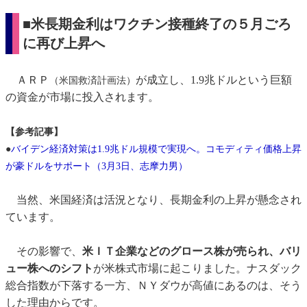
■米長期金利はワクチン接種終了の５月ごろ
に再び上昇へ
ＡＲＰ
が成立し、1.9兆ドルという巨額
（米国救済計画法）
の資金が市場に投入されます。
【参考記事】
●
バイデン経済対策は1.9兆ドル規模で実現へ。コモディティ価格上昇
が豪ドルをサポート（3月3日、志摩力男）
当然、米国経済は活況となり、長期金利の上昇が懸念され
ています。
その影響で、
米ＩＴ企業などのグロース株が売られ、バリ
ュー株へのシフト
が米株式市場に起こりました。ナスダック
総合指数が下落する一方、ＮＹダウが高値にあるのは、そう
した理由からです。