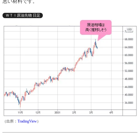
悪い材料です。
ＷＴＩ原油先物 日足
（出所：
TradingView
）