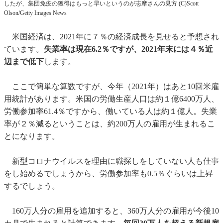
したが、集団免疫の獲得はもっと早いというのが志摩さんの見方 (C)Scott
Olson/Getty Images News
米国経済は、2021年に７％の経済成長を見せると予想され
ています。
失業率は現在6.2％ですが、2021年末には４％近
辺まで低下
します。
ここで簡単な算数ですが、今年（2021年）はあと10回米雇
用統計があります。米国の労働生産人口は約１億6400万人、
労働参加率61.4％ですから、働いている人は約１億人。失業
率が２％減るということは、約200万人の雇用が生まれるこ
とになります。
新型コロナウイルスを理由に職探しをしていない人も仕事
をし始めるでしょうから、労働参加率も0.5％ぐらいは上昇
するでしょう。
160万人分の雇用を追加すると、360万人分の雇用が今後10