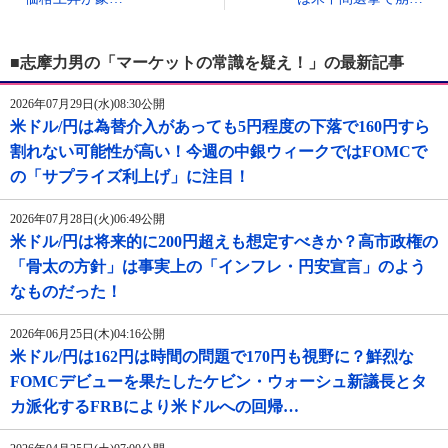
■志摩力男の「マーケットの常識を疑え！」の最新記事
2026年07月29日(水)08:30公開
米ドル/円は為替介入があっても5円程度の下落で160円すら
割れない可能性が高い！今週の中銀ウィークではFOMCで
の「サプライズ利上げ」に注目！
2026年07月28日(火)06:49公開
米ドル/円は将来的に200円超えも想定すべきか？高市政権の
「骨太の方針」は事実上の「インフレ・円安宣言」のよう
なものだった！
2026年06月25日(木)04:16公開
米ドル/円は162円は時間の問題で170円も視野に？鮮烈な
FOMCデビューを果たしたケビン・ウォーシュ新議長とタ
カ派化するFRBにより米ドルへの回帰…