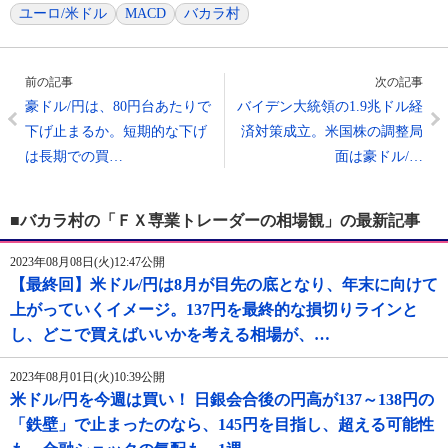
ユーロ/米ドル
MACD
バカラ村
前の記事
次の記事
豪ドル/円は、80円台あたりで
バイデン大統領の1.9兆ドル経
下げ止まるか。短期的な下げ
済対策成立。米国株の調整局
は長期での買…
面は豪ドル/…
■バカラ村の「ＦＸ専業トレーダーの相場観」の最新記事
2023年08月08日(火)12:47公開
【最終回】米ドル/円は8月が目先の底となり、年末に向けて
上がっていくイメージ。137円を最終的な損切りラインと
し、どこで買えばいいかを考える相場が、…
2023年08月01日(火)10:39公開
米ドル/円を今週は買い！ 日銀会合後の円高が137～138円の
「鉄壁」で止まったのなら、145円を目指し、超える可能性