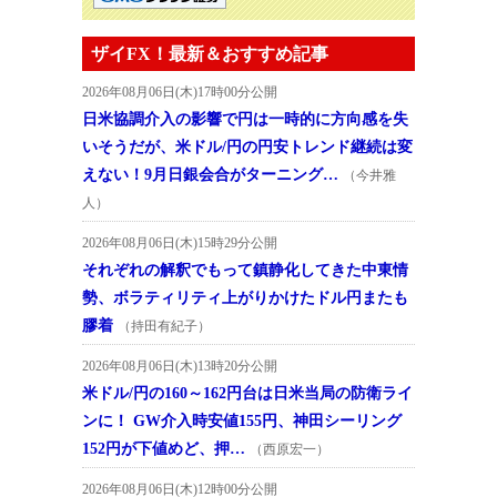
ザイFX！最新＆おすすめ記事
2026年08月06日(木)17時00分公開
日米協調介入の影響で円は一時的に方向感を失
いそうだが、米ドル/円の円安トレンド継続は変
えない！9月日銀会合がターニング…
（今井雅
人）
2026年08月06日(木)15時29分公開
それぞれの解釈でもって鎮静化してきた中東情
勢、ボラティリティ上がりかけたドル円またも
膠着
（持田有紀子）
2026年08月06日(木)13時20分公開
米ドル/円の160～162円台は日米当局の防衛ライ
ンに！ GW介入時安値155円、神田シーリング
152円が下値めど、押…
（西原宏一）
2026年08月06日(木)12時00分公開