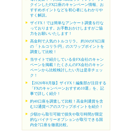
クインしたFX口座のキャンペーン情報、お
すすめポイントなどを初心者にもわかりや
すく解説。
ザイFX！では簡単なアンケート調査を行な
っております。お手数おかけしますがご協
力をお願いいたします！
高金利で人気のトルコリラ。 約30のFX口座
の「トルコリラ/円」のスワップポイントを
調査して比較！
当サイトで紹介している全FX会社のキャン
ペーンを掲載！たくさんのFX会社のキャン
ペーンから比較検討したい方は是非チェッ
ク！
【2026年8月版】ザイFX！編集部が注目する
「FXのキャンペーンおすすめ10選」を、記
事で詳しく紹介！
約40口座を調査して比較！高金利通貨を含
む12通貨ペアのスワップポイントを紹介！
少額から取引可能で損失や取引時間が限定
的なバイナリーオプションが取引できる国
内全7口座を徹底比較。