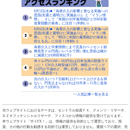
8月5日(水)■『為替介入の影響と更なる実施への
思惑(先週と週明けに実施あり)』と『イラン情
勢』、そして『米国のADP雇用統計とISM非製
造業指数の発表』に注目！(羊飼い)
8月6日(木)■『為替介入の影響と更なる実施への
思惑(先週と週明けに実施あり)』と『イラン情
勢』、そして『明日に米国の雇用統計の発表を
控える点』に注目！(羊飼い)
為替介入と中東情勢にまで言及のベッセント財
務長官ドル円高いレベルで買い進む意欲は確か
に減退だが(持田有紀子)
米ドル/円の160～162円台は日米当局の防衛ライ
ンに！ GW介入時安値155円、神田シーリング
152円が下値めど、押し目買いから戻り売り戦
略へ(西原宏一)
次の介入いつ？日銀利上げペース上げざるを得
ない。円安止まらなければ10月末～11月に追加
介入か？(ZERO)
>>人気記事一覧を見る
当ウェブサイトにおけるデータは、セントラル短資ＦＸ、クォンツ・リサーチ、
ＤＺＨフィナンシャルリサーチ、フィスコから情報の提供を受けております。
本ウェブサイト「ザイFX！」は、情報の提供を目的として運営しており、投
資、その他の行動を勧誘する目的では運営しておりません。通貨ペアの選択、売