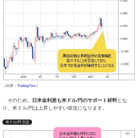
（出所：
TradingView
）
そのため、
日米金利差も米ドル/円のサポート材料
とな
り、米ドル/円は上昇しやすい状況になります。
米ドル/円 日足