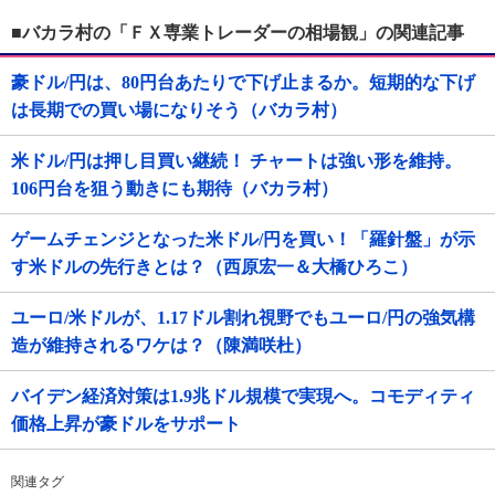
■バカラ村の「ＦＸ専業トレーダーの相場観」の関連記事
豪ドル/円は、80円台あたりで下げ止まるか。短期的な下げ
は長期での買い場になりそう（バカラ村）
米ドル/円は押し目買い継続！ チャートは強い形を維持。
106円台を狙う動きにも期待（バカラ村）
ゲームチェンジとなった米ドル/円を買い！「羅針盤」が示
す米ドルの先行きとは？（西原宏一＆大橋ひろこ）
ユーロ/米ドルが、1.17ドル割れ視野でもユーロ/円の強気構
造が維持されるワケは？（陳満咲杜）
バイデン経済対策は1.9兆ドル規模で実現へ。コモディティ
価格上昇が豪ドルをサポート
関連タグ