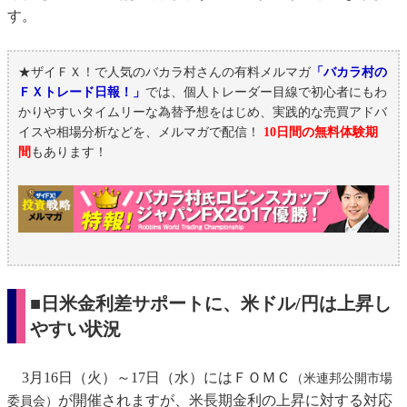
す。
★ザイＦＸ！で人気のバカラ村さんの有料メルマガ
「バカラ村の
ＦＸトレード日報！」
では、個人トレーダー目線で初心者にもわ
かりやすいタイムリーな為替予想をはじめ、実践的な売買アドバ
イスや相場分析などを、メルマガで配信！
10日間の無料体験期
間
もあります！
■日米金利差サポートに、米ドル/円は上昇し
やすい状況
3月16日（火）～17日（水）にはＦＯＭＣ
（米連邦公開市場
が開催されますが、米長期金利の上昇に対する対応
委員会）