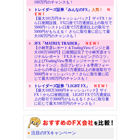
100万円のチャンスも！
トレイダーズ証券「みんなのFX」
人気！
Ｎ
ＥＷ！
【最大101万円キャッシュバック】ザイFX！か
ら口座開設後、FX口座で5万通貨以上の取引で
5000円+シストレ口座で5万通貨以上の取引で
5000円がもらえる！ さらに取引量に応じて最
大100万円のチャンスも！
JFX「MATRIX TRADER」
ＮＥＷ！
【小林芳彦レポート＆TradingViewインジと最
大100万5000円】口座開設完了で小林芳彦オリ
ジナルレポート「FXスキャルピングのコツ」
およびTradingView専用インジケーター「コバ
スキャインジ」当日プレゼント＆専用フォー
ムからの申込と合計1万通貨以上の新規取引で
5000円キャッシュバック！さらに取引量に応
じて最大100万円のチャンスも！
トレイダーズ証券「LIGHT FX」
ＮＥＷ！
【最大100万3000円キャッシュバック】ザイ
FX！から口座開設後、LIGHT FXで5万通貨以
上の取引で3000円がもらえる！さらに取引量
に応じて最大100万円のチャンスも！
注目のFXキャンペーン