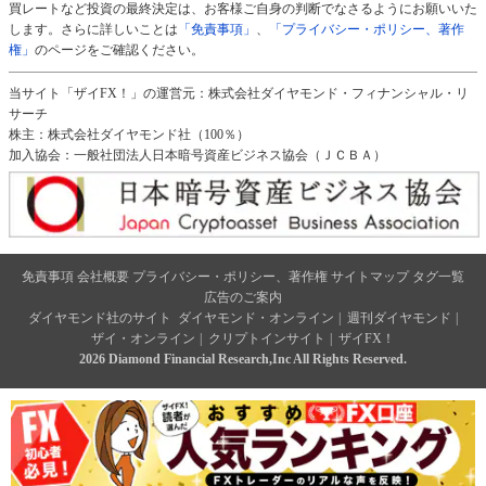
買レートなど投資の最終決定は、お客様ご自身の判断でなさるようにお願いいた
します。さらに詳しいことは
「免責事項」
、
「プライバシー・ポリシー、著作
権」
のページをご確認ください。
当サイト「ザイFX！」の運営元：株式会社ダイヤモンド・フィナンシャル・リ
サーチ
株主：株式会社ダイヤモンド社（100％）
加入協会：一般社団法人日本暗号資産ビジネス協会（ＪＣＢＡ）
免責事項
会社概要
プライバシー・ポリシー、著作権
サイトマップ
タグ一覧
広告のご案内
ダイヤモンド社のサイト
ダイヤモンド・オンライン
|
週刊ダイヤモンド
|
ザイ・オンライン
|
クリプトインサイト
|
ザイFX！
2026 Diamond Financial Research,Inc All Rights Reserved.