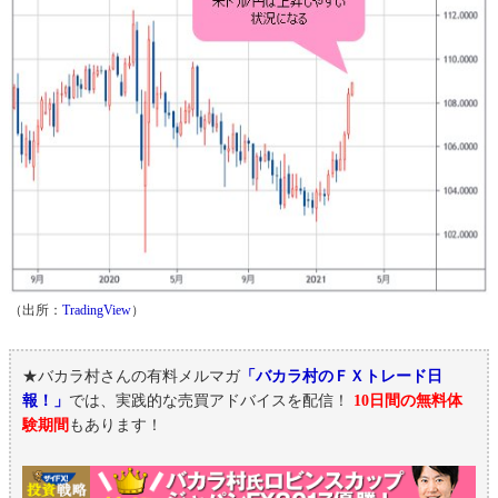
（出所：
TradingView
）
★バカラ村さんの有料メルマガ
「バカラ村のＦＸトレード日
報！」
では、実践的な売買アドバイスを配信！
10日間の無料体
験期間
もあります！