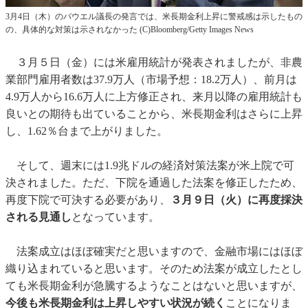
3月4日（木）のパウエル議長の発言では、米長期金利上昇に警戒感は示したもの
の、具体的な対策は示されなかった (C)Bloomberg/Getty Images News
３月５日（金）には米雇用統計が発表されましたが、非農
業部門雇用者数は37.9万人（市場予想：18.2万人）、前月は
4.9万人から16.6万人に上方修正され、来月以降の雇用統計も
良いとの期待も出ていることから、米長期金利はさらに上昇
し、1.62％台まで上がりました。
そして、週末には1.9兆ドルの経済対策法案が米上院で可
決されました。ただ、下院を通過した法案を修正したため、
再度下院で可決する必要があり、
３月９日（火）に再度採決
される見通し
となっています。
法案成立はほぼ確実だと思いますので、金融市場にはほぼ
織り込まれていると思います。そのため法案が成立したとし
ても米長期金利が急騰するようなことはないと思いますが、
今後も米長期金利は上昇しやすい状況が続く
ことになりま