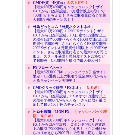
GMO外貨「外貨ex」
人気上昇中！
【最大100万4000円キャッシュバック】ザイ
FX！から口座開設後、1万通貨以上の取引で
4000円がもらえる！ さらに取引量に応じて最
大100万円のチャンスも！
外為どっとコム「外貨ネクストネオ」
【最大101万2000円＋1200FXポイント】ザイ
FX！から口座開設後、FX口座で1万通貨以上
の取引1回で5000円+らくらくFX積立1回以上定
期買付で3000円。さらにらくらくFX積立開設
200FXポイント＆定期買付1回以上で1000FXポ
イント。さらに取引量に応じて最大100万円に
加え、スクール受講と理解度テスト合格など
で1000円、CFD開設と取引で最大4000円！
FXブロードネット
【最大6万3000円キャッシュバック】当サイト
限定！1万通貨以上の取引で現金3000円がもら
えるキャンペーン実施中！
GMOクリック証券「FXネオ」
ＮＥＷ！
【最大100万4000円キャッシュバック】ザイ
FX！から口座開設後、FXネオで1万通貨以上
の取引で4000円がもらえる！ さらに取引量に
応じて最大100万円のチャンスも！
ヒロセ通商「LION FX」
キャッシュバック増
額
ＮＥＷ！
【最大100万7000円キャッシュバック】ザイ
FX！から口座開設後、英ポンド/円1万通貨以
上の取引で5000円がもらえる！ さらに他社か
らのりかえなら2000円！ 取引量に応じて最大