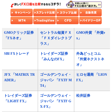
GMOクリック証券
セントラル短資ＦＸ
GMO外貨 「外貨e
「FXネオ」
「ＦＸダイレクトプ
x」
ラス」
SBI FXトレード
トレイダーズ証券
外為どっとコム
「みんなのFX」
「外貨ネクストネ
オ」
JFX 「MATRIX TR
ゴールデンウェイ・
ヒロセ通商 「LION
ADER」
ジャパン 「FXTF M
FX」
T4」
トレイダーズ証券
ゴールデンウェイ・
松井証券
「LIGHT FX」
ジャパン 「FXTF G
X-FX」