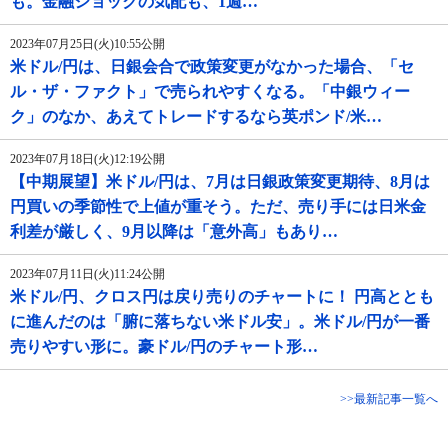
も。金融ショックの気配も、1週…
2023年07月25日(火)10:55公開
米ドル/円は、日銀会合で政策変更がなかった場合、「セ
ル・ザ・ファクト」で売られやすくなる。「中銀ウィー
ク」のなか、あえてトレードするなら英ポンド/米…
2023年07月18日(火)12:19公開
【中期展望】米ドル/円は、7月は日銀政策変更期待、8月は
円買いの季節性で上値が重そう。ただ、売り手には日米金
利差が厳しく、9月以降は「意外高」もあり…
2023年07月11日(火)11:24公開
米ドル/円、クロス円は戻り売りのチャートに！ 円高ととも
に進んだのは「腑に落ちない米ドル安」。米ドル/円が一番
売りやすい形に。豪ドル/円のチャート形…
>>最新記事一覧へ