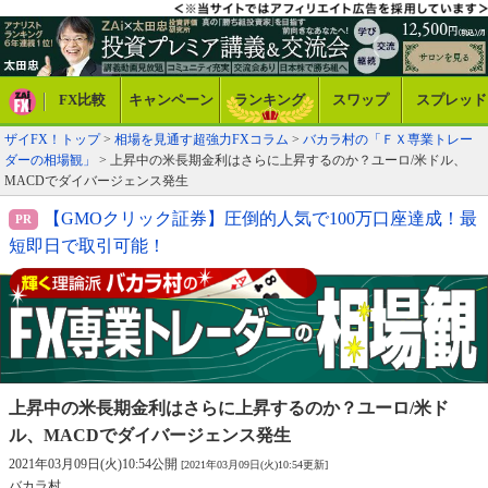
FX比較
キャンペーン
ランキング
スワップ
スプレッド
ザイFX！トップ
>
相場を見通す超強力FXコラム
>
バカラ村の「ＦＸ専業トレー
ダーの相場観」
> 上昇中の米長期金利はさらに上昇するのか？ユーロ/米ドル、
MACDでダイバージェンス発生
【GMOクリック証券】圧倒的人気で100万口座達成！最
短即日で取引可能！
上昇中の米長期金利はさらに上昇するのか？
ユーロ/米ド
ル、MACDでダイバージェンス発生
2021年03月09日(火)10:54公開
[2021年03月09日(火)10:54更新]
バカラ村