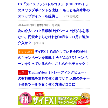
FX「スイスフラン/トルコリラ（CHF/TRY）」
のスワップポイントを比較！ もっとも高水準の
スワップポイントを提供し…
（FX情報局）
2026年08月06日(木)09時21分公開
次の介入いつ？日銀利上げペース上げざるを得
ない。円安止まらなければ10月末～11月に追加
介入か？
（ZERO）
ザイFX！で紹介している全FX会社
おすすめ！
のキャンペーンを掲載！ 今どんなFXキャンペ
ーンをやっているのか、こちらからチェック！
TradingView（トレーディングビュー）
人気！
の有料機能を無料で使う裏ワザ？ 人気のチャー
ト分析ツールを賢く使う方法がココに！