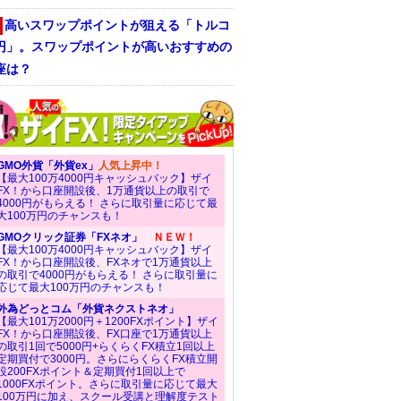
高いスワップポイントが狙える「トルコ
/円」。スワップポイントが高いおすすめの
座は？
GMO外貨「外貨ex」
人気上昇中！
【最大100万4000円キャッシュバック】ザイ
FX！から口座開設後、1万通貨以上の取引で
4000円がもらえる！ さらに取引量に応じて最
大100万円のチャンスも！
GMOクリック証券「FXネオ」
ＮＥＷ！
【最大100万4000円キャッシュバック】ザイ
FX！から口座開設後、FXネオで1万通貨以上
の取引で4000円がもらえる！ さらに取引量に
応じて最大100万円のチャンスも！
外為どっとコム「外貨ネクストネオ」
【最大101万2000円＋1200FXポイント】ザイ
FX！から口座開設後、FX口座で1万通貨以上
の取引1回で5000円+らくらくFX積立1回以上
定期買付で3000円。さらにらくらくFX積立開
設200FXポイント＆定期買付1回以上で
1000FXポイント。さらに取引量に応じて最大
100万円に加え、スクール受講と理解度テスト