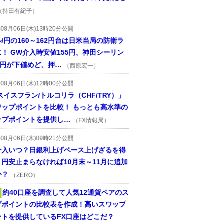
（持田有紀子）
年08月06日(木)13時20分公開
/円の160～162円台は日米当局の防衛ラ
！ GW介入時安値155円、神田シーリン
2円が下値めど、押…
（西原宏一）
年08月06日(木)12時00分公開
スイスフラン/トルコリラ（CHF/TRY）」
ワップポイントを比較！ もっとも高水準の
ップポイントを提供し…
（FX情報局）
年08月06日(木)09時21分公開
介入いつ？日銀利上げペース上げざるを得
円安止まらなければ10月末～11月に追加
か？
（ZERO）
約40口座を調査して人気12通貨ペアのス
プポイントの比較表を作成！高いスワップ
ントを提供しているFX口座はどこだ？