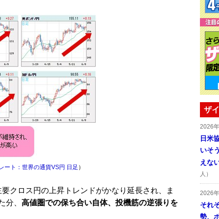
ザイ
2026
日米
いそ
えな
レート：世界の通貨VS円 日足
）
人）
主要クロス円の上昇トレンドがかなり延長され、ま
2026
た分、
高値圏での保ち合い自体、投機筋の逆張りを
それ
勢、