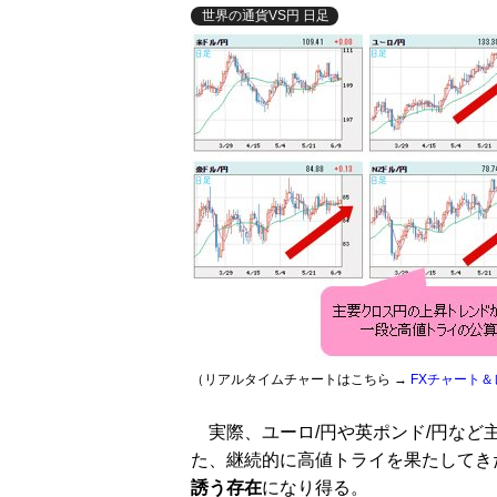
世界の通貨VS円 日足
（リアルタイムチャートはこちら →
FXチャート＆
実際、ユーロ/円や英ポンド/円など
た、継続的に高値トライを果たしてき
誘う存在
になり得る。