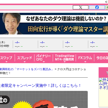
日（木）
--/--
--/--
--/--
--/--
0分49秒
--.--
--
--.--
--
--.--
--
--.--
--
陳満咲杜の「マーケットをズバリ裏読み」
> クロス円はコロナショ
本物だ！
設者限定キャンペーン実施中！詳しくはこちら！