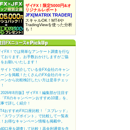
ザイFX！限定5000円&オ
リジナルレポート
JFX[MATRIX TRADER]
スキャルOK！MT4や
TradingViewを使った分析
も！
ザイFX！では簡単なアンケート調査を行な
っております。お手数おかけしますがご協
力をお願いいたします！
当サイトで紹介している全FX会社のキャン
ペーンを掲載！たくさんのFX会社のキャン
ペーンから比較検討したい方は是非チェッ
ク！
【2026年8月版】ザイFX！編集部が注目す
る「FXのキャンペーンおすすめ10選」を、
記事で詳しく紹介！
MT4おすすめFX口座比較！「スプレッド」
や「スワップポイント」で比較して一覧表
に！お得なキャンペーン情報も掲載中。
約40口座を調査して比較！高金利通貨を含