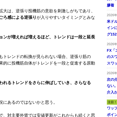
膠着
拡大は、逆張り投機筋の意欲を刺激しがちであり、
2026
ごろ感による逆張り
が入りやすいタイミングとみな
米ドル
インに
グ15
ョンが増えれば増えるほど、トレンドは一段と延長
2026
FX「
もトレンドの転換が見られない場合、逆張り筋の
のス
果的に投機筋自体がトレンドを一段と促進する原動
スワ
2026
次の
われるトレンドをさらに伸ばしていき、さらなる
ない。
介入
況にあるのではないかと思う。
注目！
ワッ
ポイ
で、対主要外貨では安値更新がこれからも続くと思