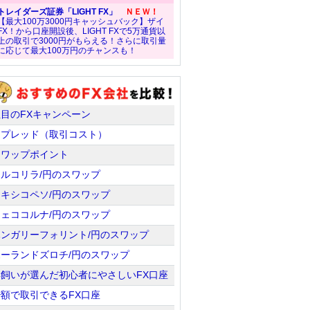
トレイダーズ証券「LIGHT FX」
ＮＥＷ！
【最大100万3000円キャッシュバック】ザイ
FX！から口座開設後、LIGHT FXで5万通貨以
上の取引で3000円がもらえる！さらに取引量
に応じて最大100万円のチャンスも！
注目のFXキャンペーン
スプレッド（取引コスト）
スワップポイント
トルコリラ/円のスワップ
メキシコペソ/円のスワップ
チェココルナ/円のスワップ
ハンガリーフォリント/円のスワップ
ポーランドズロチ/円のスワップ
羊飼いが選んだ初心者にやさしいFX口座
少額で取引できるFX口座