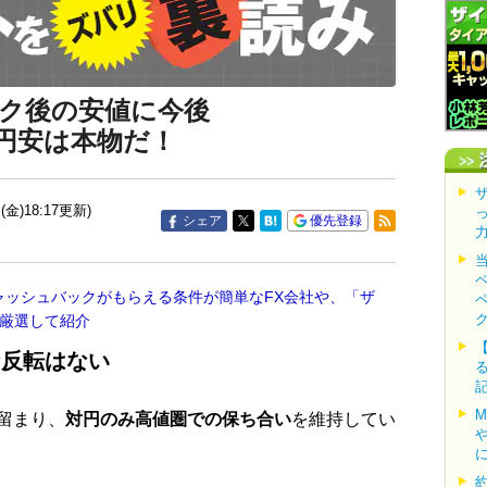
ク後の安値に今後
 円安は本物だ！
(金)18:17更新)
シェア
優先登録
ャッシュバックがもらえる条件が簡単なFX会社や、「ザ
を厳選して紹介
な反転はない
留まり、
対円のみ高値圏での保ち合い
を維持してい