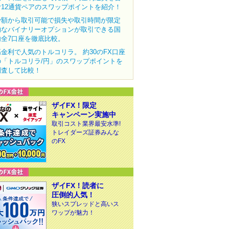
む12通貨ペアのスワップポイントを紹介！
少額から取引可能で損失や取引時間が限定
的なバイナリーオプションが取引できる国
内全7口座を徹底比較。
高金利で人気のトルコリラ。 約30のFX口座
の「トルコリラ/円」のスワップポイントを
調査して比較！
ザイFX！限定
キャンペーン実施中
取引コスト業界最安水準!
トレイダーズ証券みんな
のFX
ザイFX！読者に
圧倒的人気！
狭いスプレッドと高いス
ワップが魅力！