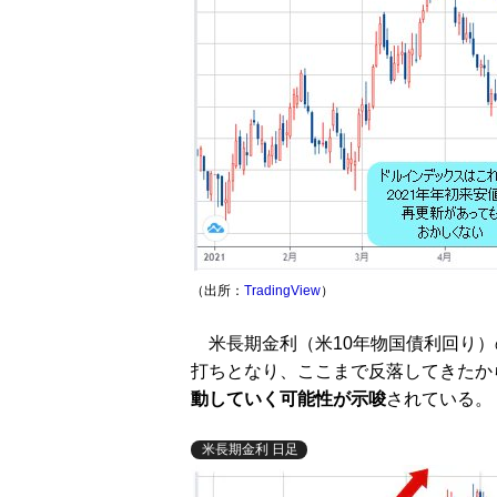
（出所：
TradingView
）
米長期金利（米10年物国債利回り）
打ちとなり、ここまで反落してきたか
動していく可能性が示唆
されている。
米長期金利 日足