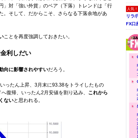
円」対「強い外貨」のベア（下落）トレンドは「行
人気！
た。そして、だからこそ、さらなる下落余地があ
リラ
FX口
い
ことを再度強調しておきたい。
期金利しだい
動向に影響されやすい
だろう。
いったん上昇、3月末に93.38をトライしたもの
ドへ復帰、いったん2月安値を割り込み、
これから
くない
と思われる。