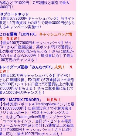
合格などで1000円、CFD開設と取引で最大
4000円！
FXブロードネット
【最大6万3000円キャッシュバック】当サイト
限定！1万通貨以上の取引で現金3000円がもら
えるキャンペーン実施中！
ヒロセ通商「LION FX」
キャッシュバック増
額
ＮＥＷ！
【最大100万7000円キャッシュバック】ザイ
FX！から口座開設後、英ポンド/円1万通貨以
上の取引で5000円がもらえる！ さらに他社か
らのりかえなら2000円！ 取引量に応じて最大
100万円のチャンスも！
トレイダーズ証券「みんなのFX」
人気！
Ｎ
ＥＷ！
【最大101万円キャッシュバック】ザイFX！
から口座開設後、FX口座で5万通貨以上の取引
で5000円+シストレ口座で5万通貨以上の取引
で5000円がもらえる！ さらに取引量に応じて
最大100万円のチャンスも！
JFX「MATRIX TRADER」
ＮＥＷ！
【小林芳彦レポート＆TradingViewインジと最
大100万5000円】口座開設完了で小林芳彦オ
リジナルレポート「FXスキャルピングのコ
ツ」およびTradingView専用インジケーター
「コバスキャインジ」当日プレゼント＆専用
フォームからの申込と合計1万通貨以上の新規
取引で5000円キャッシュバック！さらに取引
量に応じて最大100万円のチャンスも！