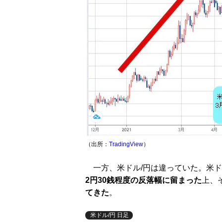
（出所：
TradingView
）
一方、米ドル/円は違っていた。米ド
2円30銭程度の反落幅に留まった
上、
てきた
。
米ドル/円 日足