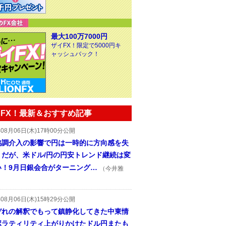
最大100万7000円
ザイFX！限定で5000円キ
ャッシュバック！
FX！最新＆おすすめ記事
年08月06日(木)17時00分公開
協調介入の影響で円は一時的に方向感を失
うだが、米ドル/円の円安トレンド継続は変
い！9月日銀会合がターニング…
（今井雅
年08月06日(木)15時29分公開
ぞれの解釈でもって鎮静化してきた中東情
ボラティリティ上がりかけたドル円またも