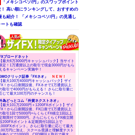
「メキシコペソ/円」のスワップポイント
較！ 高い順にランキングして、おすすめの
座も紹介！ 「メキシコペソ/円」の見通し
ャートも確認
FXブロードネット
【最大6万3000円キャッシュバック】当サイト
限定！1万通貨以上の取引で現金3000円がもら
えるキャンペーン実施中！
GMOクリック証券「FXネオ」
ＮＥＷ！
【最大100万4000円キャッシュバック】ザイ
FX！から口座開設後、FXネオで1万通貨以上
の取引で4000円がもらえる！ さらに取引量に
応じて最大100万円のチャンスも！
外為どっとコム「外貨ネクストネオ」
【最大101万2000円＋1200FXポイント】ザイ
FX！から口座開設後、FX口座で1万通貨以上
の取引1回で5000円+らくらくFX積立1回以上
定期買付で3000円。さらにらくらくFX積立開
設200FXポイント＆定期買付1回以上で
1000FXポイント。さらに取引量に応じて最大
100万円に加え、スクール受講と理解度テスト
合格などで1000円、CFD開設と取引で最大