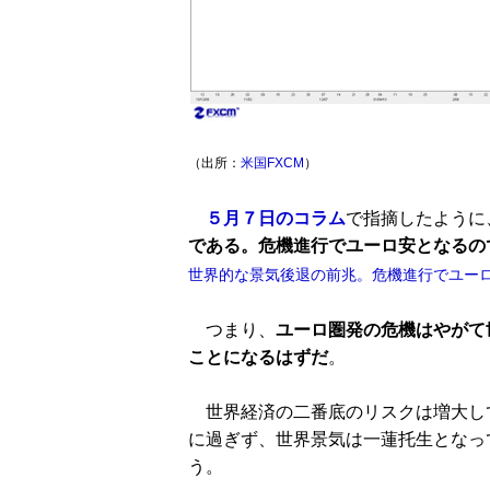
（出所：
米国FXCM
）
５月７日のコラム
で指摘したように
である。危機進行でユーロ安となるの
世界的な景気後退の前兆。危機進行でユー
つまり、
ユーロ圏発の危機はやがて
ことになるはずだ
。
世界経済の二番底のリスクは増大し
に過ぎず、世界景気は一蓮托生となっ
う。