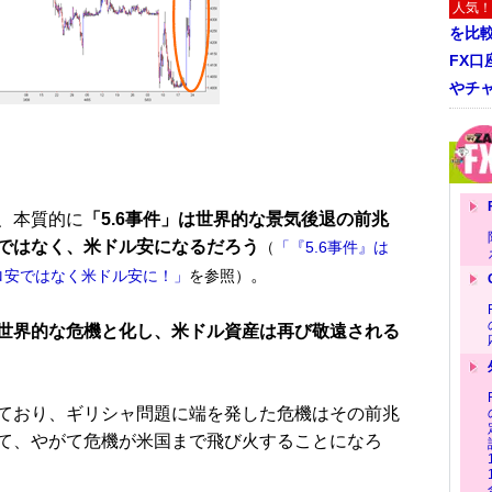
人気！
を比
FX口
やチ
、本質的に
「5.6事件」は世界的な景気後退の前兆
ではなく、米ドル安になるだろう
（
「『5.6事件』は
。
ロ安ではなく米ドル安に！」
を参照）
世界的な危機と化し、米ドル資産は再び敬遠される
ており、ギリシャ問題に端を発した危機はその前兆
て、やがて危機が米国まで飛び火することになろ