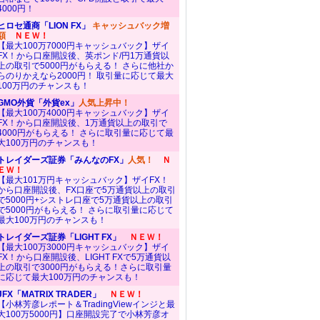
4000円！
ヒロセ通商「LION FX」
キャッシュバック増
額
ＮＥＷ！
【最大100万7000円キャッシュバック】ザイ
FX！から口座開設後、英ポンド/円1万通貨以
上の取引で5000円がもらえる！ さらに他社か
らのりかえなら2000円！ 取引量に応じて最大
100万円のチャンスも！
GMO外貨「外貨ex」
人気上昇中！
【最大100万4000円キャッシュバック】ザイ
FX！から口座開設後、1万通貨以上の取引で
4000円がもらえる！ さらに取引量に応じて最
大100万円のチャンスも！
トレイダーズ証券「みんなのFX」
人気！
Ｎ
ＥＷ！
【最大101万円キャッシュバック】ザイFX！
から口座開設後、FX口座で5万通貨以上の取引
で5000円+シストレ口座で5万通貨以上の取引
で5000円がもらえる！ さらに取引量に応じて
最大100万円のチャンスも！
トレイダーズ証券「LIGHT FX」
ＮＥＷ！
【最大100万3000円キャッシュバック】ザイ
FX！から口座開設後、LIGHT FXで5万通貨以
上の取引で3000円がもらえる！さらに取引量
に応じて最大100万円のチャンスも！
JFX「MATRIX TRADER」
ＮＥＷ！
【小林芳彦レポート＆TradingViewインジと最
大100万5000円】口座開設完了で小林芳彦オ