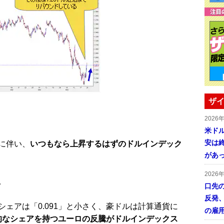
ザイ
2026
米ドル
安は終
に伴い、
いつもなら上昇するはずのドルインデック
があ
2026
。
口先
反発
ェアは「0.091」と小さく、豪ドルは計算通貨に
の雇
圧倒的なシェアを持つユーロの反騰がドルインデックス