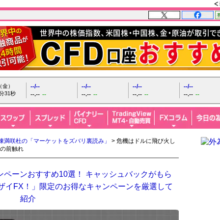
日（金）
--/--
--/--
--/--
--/--
分32秒
--.--
--
--.--
--
--.--
--
--.--
--
陳満咲杜の「マーケットをズバリ裏読み」
> 危機はドルに飛び火し
の前触れ
ンペーンおすすめ10選！ キャッシュバックがもら
「ザイFX！」限定のお得なキャンペーンを厳選して
紹介