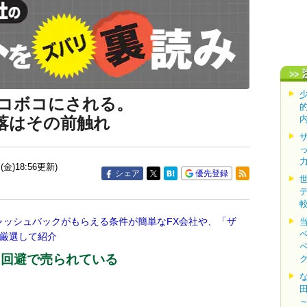
コボコにされる。
落はその前触れ
(金)18:56更新)
シェア
優先登録
ャッシュバックがもらえる条件が簡単なFX会社や、「ザ
を厳選して紹介
ク回避で売られている