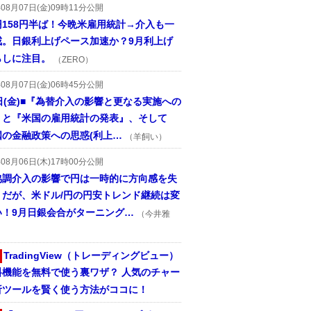
年08月07日(金)09時11分公開
円158円半ば！今晩米雇用統計→介入も一
戒。日銀利上げペース加速か？9月利上げ
らしに注目。
（ZERO）
年08月07日(金)06時45分公開
日(金)■『為替介入の影響と更なる実施への
』と『米国の雇用統計の発表』、そして
国の金融政策への思惑(利上…
（羊飼い）
年08月06日(木)17時00分公開
協調介入の影響で円は一時的に方向感を失
うだが、米ドル/円の円安トレンド継続は変
い！9月日銀会合がターニング…
（今井雅
TradingView（トレーディングビュー）
料機能を無料で使う裏ワザ？ 人気のチャー
析ツールを賢く使う方法がココに！