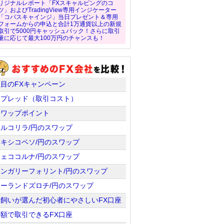
リジナルレポート「FXスキャルピングのコ
ツ」およびTradingView専用インジケーター
「コバスキャインジ」当日プレゼント＆専用
フォームからの申込と合計1万通貨以上の新規
取引で5000円キャッシュバック！さらに取引
量に応じて最大100万円のチャンスも！
注目のFXキャンペーン
スプレッド（取引コスト）
スワップポイント
トルコリラ/円のスワップ
メキシコペソ/円のスワップ
チェココルナ/円のスワップ
ハンガリーフォリント/円のスワップ
ポーランドズロチ/円のスワップ
羊飼いが選んだ初心者にやさしいFX口座
少額で取引できるFX口座