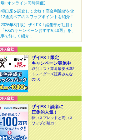
会場+オンライン同時開催】
約40口座を調査して比較！高金利通貨を含
む12通貨ペアのスワップポイントを紹介！
【2026年8月版】ザイFX！編集部が注目す
る「FXのキャンペーンおすすめ10選」を、
記事で詳しく紹介！
ザイFX！限定
キャンペーン実施中
取引コスト業界最安水準!
トレイダーズ証券みんな
のFX
ザイFX！読者に
圧倒的人気！
狭いスプレッドと高いス
ワップが魅力！