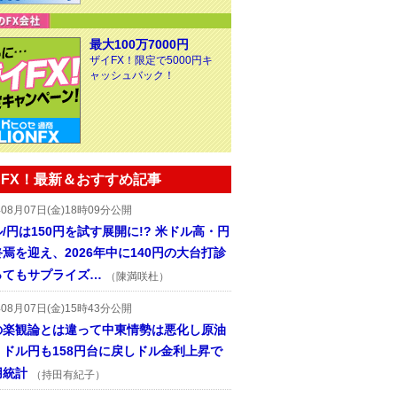
最大100万7000円
ザイFX！限定で5000円キ
ャッシュバック！
FX！最新＆おすすめ記事
年08月07日(金)18時09分公開
/円は150円を試す展開に!? 米ドル高・円
焉を迎え、2026年中に140円の大台打診
ってもサプライズ…
（陳満咲杜）
年08月07日(金)15時43分公開
の楽観論とは違って中東情勢は悪化し原油
、ドル円も158円台に戻しドル金利上昇で
用統計
（持田有紀子）