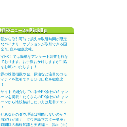
少額から取引可能で損失や取引時間が限定
的なバイナリーオプションが取引できる国
内全7口座を徹底比較。
ザイFX！では簡単なアンケート調査を行な
っております。お手数おかけしますがご協
力をお願いいたします！
世界の株価指数や金、原油など注目のコモ
ディティを取引できるCFD口座を徹底比
較！
当サイトで紹介している全FX会社のキャン
ペーンを掲載！たくさんのFX会社のキャン
ペーンから比較検討したい方は是非チェッ
ク！
なぜあなたのダウ理論は機能しないのか？
田向宏行が導く「ダウ理論マスター講座」
～時間軸の基礎知識と実践編～ 【9/5（土）