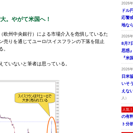
2026
ドル
応警
増大。やがて米国へ！
地な
（欧州中央銀行）による市場介入を危惧しているた
2026
ン売りを通じてユーロ/スイスフランの下落を阻止
8月7
る。
思惑
『米
えていないと筆者は思っている。
2026
日米
いそ
えな
人）
人気！
の有
ト分