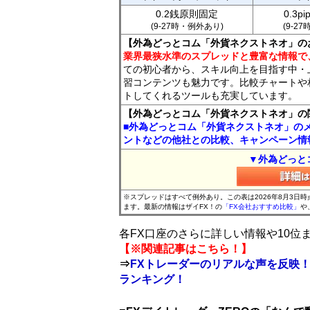
0.2銭原則固定
0.3p
(9-27時・例外あり)
(9-2
【外為どっとコム「外貨ネクストネオ」の
業界最狭水準のスプレッドと豊富な情報で
ての初心者から、スキル向上を目指す中・
習コンテンツも魅力です。比較チャートや
トしてくれるツールも充実しています。
【外為どっとコム「外貨ネクストネオ」の
■外為どっとコム「外貨ネクストネオ」の
ントなどの他社との比較、キャンペーン情
▼外為どっと
※スプレッドはすべて例外あり。この表は2026年8月3日
ます。最新の情報はザイFX！の
「FX会社おすすめ比較」
や
各FX口座のさらに詳しい情報や10
【※関連記事はこちら！】
⇒
FXトレーダーのリアルな声を反映！
ランキング！