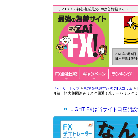
ザイFX！ - 初心者必見のFX総合情報サイト
2026年8月8
日本時間14時5
ザイFX！トップ
>
相場を見通す超強力FXコラム
>
直前、恒大集団絡みリスク回避！米テーパリングよ
LIGHT FXは当サイト口座