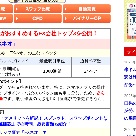
読者がおすすめするFX会社トップ3を公開！
Xネオ」
ザイ
証券「FXネオ」の主なスペック
ドル スプレッド
最低取引単位
通貨ペア数
2026
ips原則固定
米ドル
1000通貨
24ペア
7時・例外あり)
安は終
めポイント】
があ
ダーから支持されています。特に、スマホアプリの操作
ップポイントなどのスペック面も申し分ないため、
あら
2026
座
です。取引環境の良さをFX口座選びで優先するなら、
口先
反発
事】
ト・デメリットを解説！ スプレッド、スワップポイントな
の雇
座開設までの時間、必要書類も紹介！
2026
リック証券「FXネオ」▼