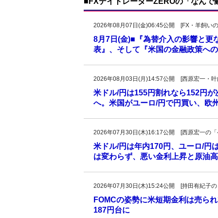
■FXデイトレーダーZEROの「なん
2026年08月07日(金)06:45公開 [FX・
8月7日(金)■『為替介入の影響と
表』、そして『米国の金融政策への
2026年08月03日(月)14:57公開 [西原宏一
米ドル/円は155円割れなら152円
へ。米国がユーロ/円で円買い、欧
2026年07月30日(木)16:17公開 [西原宏
米ドル/円は年内170円、ユーロ/円
は変わらず、悪い金利上昇と原油高、
2026年07月30日(木)15:24公開 [持田有
FOMCの姿勢に米短期金利は売ら
187円台に