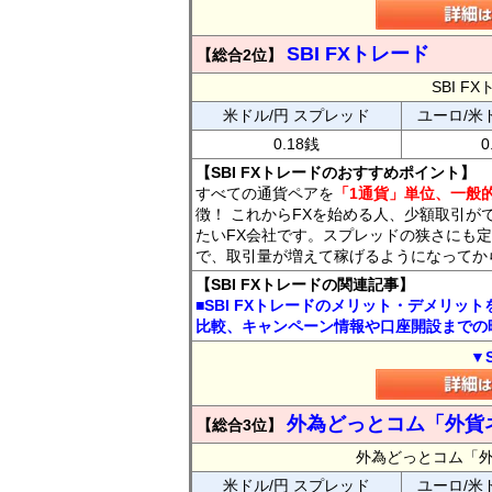
SBI FXトレード
【総合2位】
SBI 
米ドル/円 スプレッド
ユーロ/米
0.18銭
0
【SBI FXトレードのおすすめポイント】
すべての通貨ペアを
「1通貨」単位、一般的
徴！ これからFXを始める人、少額取引が
たいFX会社です。スプレッドの狭さにも定
で、取引量が増えて稼げるようになってか
【SBI FXトレードの関連記事】
■SBI FXトレードのメリット・デメリッ
比較、キャンペーン情報や口座開設までの
▼
外為どっとコム「外貨
【総合3位】
外為どっとコム「
米ドル/円 スプレッド
ユーロ/米