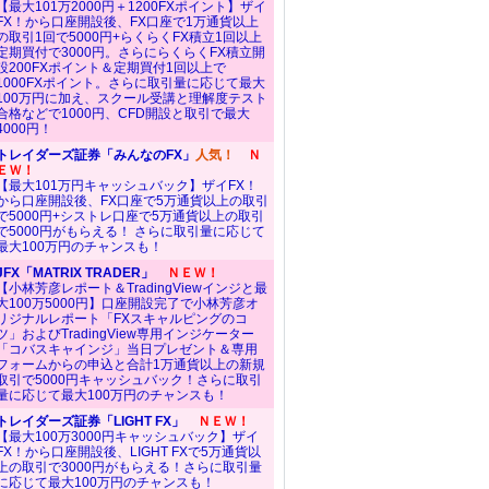
【最大101万2000円＋1200FXポイント】ザイ
FX！から口座開設後、FX口座で1万通貨以上
の取引1回で5000円+らくらくFX積立1回以上
定期買付で3000円。さらにらくらくFX積立開
設200FXポイント＆定期買付1回以上で
1000FXポイント。さらに取引量に応じて最大
100万円に加え、スクール受講と理解度テスト
合格などで1000円、CFD開設と取引で最大
4000円！
トレイダーズ証券「みんなのFX」
人気！
Ｎ
ＥＷ！
【最大101万円キャッシュバック】ザイFX！
から口座開設後、FX口座で5万通貨以上の取引
で5000円+シストレ口座で5万通貨以上の取引
で5000円がもらえる！ さらに取引量に応じて
最大100万円のチャンスも！
JFX「MATRIX TRADER」
ＮＥＷ！
【小林芳彦レポート＆TradingViewインジと最
大100万5000円】口座開設完了で小林芳彦オ
リジナルレポート「FXスキャルピングのコ
ツ」およびTradingView専用インジケーター
「コバスキャインジ」当日プレゼント＆専用
フォームからの申込と合計1万通貨以上の新規
取引で5000円キャッシュバック！さらに取引
量に応じて最大100万円のチャンスも！
トレイダーズ証券「LIGHT FX」
ＮＥＷ！
【最大100万3000円キャッシュバック】ザイ
FX！から口座開設後、LIGHT FXで5万通貨以
上の取引で3000円がもらえる！さらに取引量
に応じて最大100万円のチャンスも！