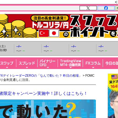
日（土）
--/--
--/--
--/--
--/--
分3秒
--.--
--
--.--
--
--.--
--
--.--
--
FXデイトレーダーZEROの「なんで動いた？ 昨日の相場」
> FOMC
り金利見通しに注目。
開設者限定キャンペーン実施中！詳しくはこちら！