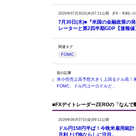
2026年07月30日(木)07:21公開 [FX・
7月30日(木)■『米国の金融政策
レーターと第2四半期GDP【速報
関連タグ
FOMC
前の記事
米小売売上高予想大きく上回るドル高！
FOMC、ドル円ユーロドルど…
■FXデイトレーダーZEROの「なん
2026年08月07日(金)09:11公開
ドル円158円半ば！今晩米雇用統
月利上げ地ならしに注目。