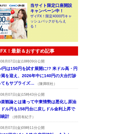
当サイト限定口座開設
キャンペーン中！
ザイFX！限定4000円キャ
ッシュバックがもらえ
る！
FX！最新＆おすすめ記事
年08月07日(金)18時09分公開
/円は150円を試す展開に!? 米ドル高・円
焉を迎え、2026年中に140円の大台打診
ってもサプライズ…
（陳満咲杜）
年08月07日(金)15時43分公開
の楽観論とは違って中東情勢は悪化し原油
、ドル円も158円台に戻しドル金利上昇で
用統計
（持田有紀子）
年08月07日(金)09時11分公開