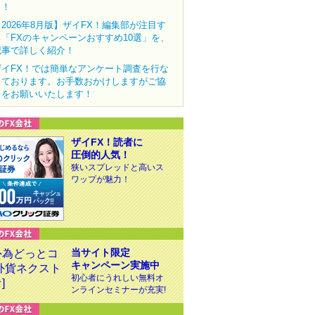
ク！
【2026年8月版】ザイFX！編集部が注目す
る「FXのキャンペーンおすすめ10選」を、
記事で詳しく紹介！
ザイFX！では簡単なアンケート調査を行な
っております。お手数おかけしますがご協
力をお願いいたします！
ザイFX！読者に
圧倒的人気！
狭いスプレッドと高いス
ワップが魅力！
当サイト限定
キャンペーン実施中
初心者にうれしい無料オ
ンラインセミナーが充実!