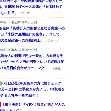
円158円半ば！今晩米雇用統計→介入も一
戒。日銀利上げペース加速か？9月利上げ
らしに注目。
（ZERO）
年08月07日(金)06時45分公開
日(金)■『為替介入の影響と更なる実施への
』と『米国の雇用統計の発表』、そして
国の金融政策への思惑(利上…
（羊飼い）
年08月06日(木)17時00分公開
協調介入の影響で円は一時的に方向感を失
うだが、米ドル/円の円安トレンド継続は変
い！9月日銀会合がターニング…
（今井雅
FX口座開設をお急ぎの方は要チェック！
30分～当日中に手続きが完了し、FX取引を
できる会社を一覧で紹介！
【毎月更新】ザイFX！読者が選んだ人気
座ランキング！