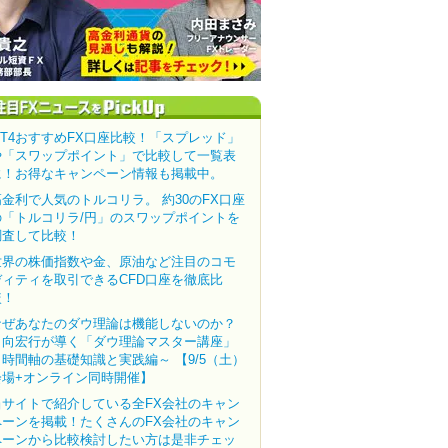
MT4おすすめFX口座比較！「スプレッド」
や「スワップポイント」で比較して一覧表
に！お得なキャンペーン情報も掲載中。
高金利で人気のトルコリラ。 約30のFX口座
の「トルコリラ/円」のスワップポイントを
調査して比較！
世界の株価指数や金、原油など注目のコモ
ディティを取引できるCFD口座を徹底比
較！
なぜあなたのダウ理論は機能しないのか？
田向宏行が導く「ダウ理論マスター講座」
～時間軸の基礎知識と実践編～ 【9/5（土）
会場+オンライン同時開催】
当サイトで紹介している全FX会社のキャン
ペーンを掲載！たくさんのFX会社のキャン
ペーンから比較検討したい方は是非チェッ