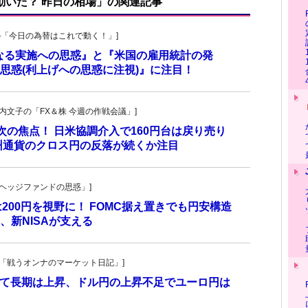
で動いた？ 昨日の相場」の関連記事
羊飼いの「今日の為替はこれで動く！」]
更なる実施への思惑』と『米国の雇用統計の発
思惑(利上げへの思惑に注視)』に注目！
・叶内文子の「FX＆株 今週の作戦会議」]
が次の焦点！ 日米協調介入で160円台は戻り売り
州通貨のクロス円の反落が続くか注目
一の「ヘッジファンドの思惑」]
は200円を視野に！ FOMC据え置きでも円安構造
新NISAが支える
紀子の「戦うオンナのマーケット日記」]
れて長期は上昇、ドル円の上昇不足でユーロ円は