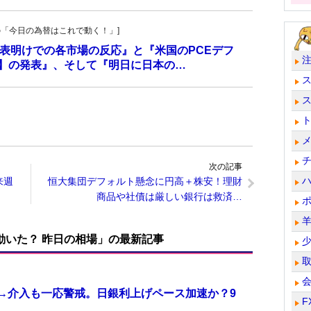
羊飼いの「今日の為替はこれで動く！」]
の発表明けでの各市場の反応』と『米国のPCEデフ
値】の発表』、そして『明日に日本の…
次の記事
来週
恒大集団デフォルト懸念に円高＋株安！理財
商品や社債は厳しい銀行は救済…
で動いた？ 昨日の相場」の最新記事
計→介入も一応警戒。日銀利上げペース加速か？9
F