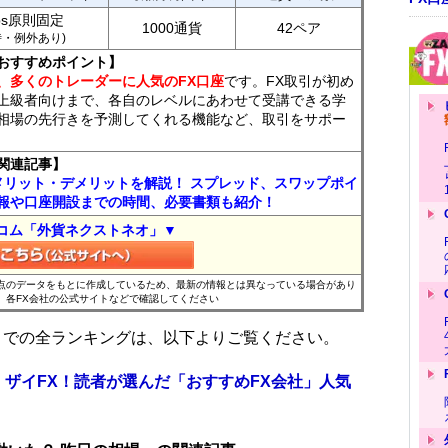
ips原則固定
1000通貨
42ペア
7時・例外あり)
おすすめポイント】
、多くのトレーダーに人気のFX口座
です。FX取引が初め
上級者向けまで、各自のレベルにあわせて受講できる学
相場の先行きを予測してくれる機能など、取引をサポー
関連記事】
メリット・デメリットを解説！ スプレッド、スワップポイ
報や口座開設までの時間、必要書類も紹介！
コム「外貨ネクストネオ」▼
時点のデータをもとに作成しているため、最新の情報とは異なっている場合があり
、各FX会社の公式サイトなどで確認してください
位までの全ランキングは、以下よりご覧ください。
 ザイFX！読者が選んだ「おすすめFX会社」人気