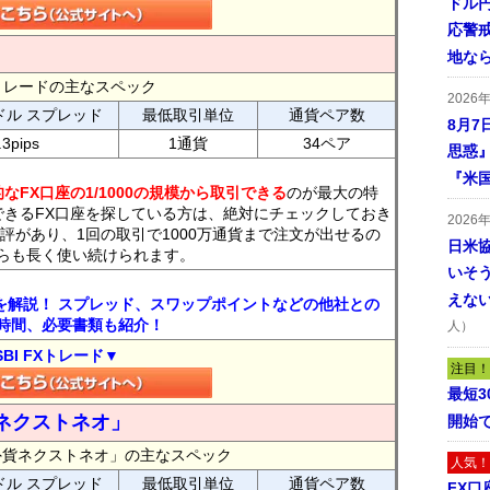
ドル
応警
地な
FXトレードの主なスペック
2026
ドル スプレッド
最低取引単位
通貨ペア数
8月7
.3pips
1通貨
34ペア
思惑
『米
なFX口座の1/1000の規模から取引できる
のが最大の特
できるFX口座を探している方は、絶対にチェックしておき
2026
評があり、1回の取引で1000万通貨まで注文が出せるの
日米
らも長く使い続けられます。
いそ
えな
トを解説！ スプレッド、スワップポイントなどの他社との
時間、必要書類も紹介！
人）
SBI FXトレード▼
注目！
最短
ネクストネオ」
開始
外貨ネクストネオ」の主なスペック
人気！
ドル スプレッド
最低取引単位
通貨ペア数
FX口