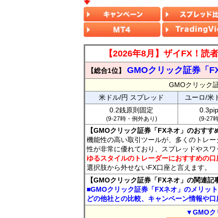
【2026年8月】ザイFX！
GMOクリック証券「F
【総合1位】
GMOクリック
米ドル/円 スプレッド
ユーロ/米
0.2銭原則固定
0.3p
(9-27時・例外あり)
(9-2
【GMOクリック証券「FXネオ」のおすす
機能性の高い取引ツールが、多くのトレー
性が非常に優れており、スプレッドやスワ
ゆるスタイルのトレーダーにおすすめの口
選択肢から外せないFX口座と言えます。
【GMOクリック証券「FXネオ」の関連記
■GMOクリック証券「FXネオ」のメリッ
どの他社との比較、キャンペーン情報や口
▼GMOク