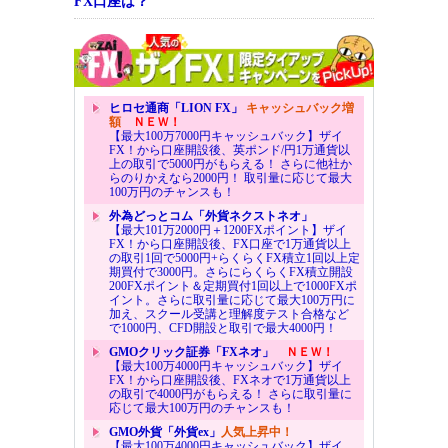
FX口座は？
ヒロセ通商「LION FX」
キャッシュバック増
額
ＮＥＷ！
【最大100万7000円キャッシュバック】ザイ
FX！から口座開設後、英ポンド/円1万通貨以
上の取引で5000円がもらえる！ さらに他社か
らのりかえなら2000円！ 取引量に応じて最大
100万円のチャンスも！
外為どっとコム「外貨ネクストネオ」
【最大101万2000円＋1200FXポイント】ザイ
FX！から口座開設後、FX口座で1万通貨以上
の取引1回で5000円+らくらくFX積立1回以上定
期買付で3000円。さらにらくらくFX積立開設
200FXポイント＆定期買付1回以上で1000FXポ
イント。さらに取引量に応じて最大100万円に
加え、スクール受講と理解度テスト合格など
で1000円、CFD開設と取引で最大4000円！
GMOクリック証券「FXネオ」
ＮＥＷ！
【最大100万4000円キャッシュバック】ザイ
FX！から口座開設後、FXネオで1万通貨以上
の取引で4000円がもらえる！ さらに取引量に
応じて最大100万円のチャンスも！
GMO外貨「外貨ex」
人気上昇中！
【最大100万4000円キャッシュバック】ザイ