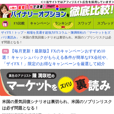
FX比較
キャンペーン
ランキング
スワップ
スプレッド
ザイFX！トップ
>
相場を見通す超強力FXコラム
>
陳満咲杜の「マーケットをズ
バリ裏読み」
> 米国の景気回復シナリオは裏切られ、米国のソブリンリスクは必
ず問題となる！
【毎月更新！最新版】FXのキャンペーンおすすめ10
選！ キャッシュバックがもらえる条件が簡単なFX会社や、
「ザイFX！」限定のお得なキャンペーンを厳選して紹介
米国の景気回復シナリオは裏切られ、
米国のソブリンリスク
は必ず問題となる！