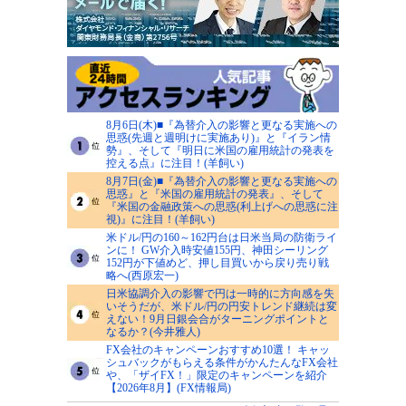
8月6日(木)■『為替介入の影響と更なる実施への
思惑(先週と週明けに実施あり)』と『イラン情
勢』、そして『明日に米国の雇用統計の発表を
控える点』に注目！(羊飼い)
8月7日(金)■『為替介入の影響と更なる実施への
思惑』と『米国の雇用統計の発表』、そして
『米国の金融政策への思惑(利上げへの思惑に注
視)』に注目！(羊飼い)
米ドル/円の160～162円台は日米当局の防衛ライ
ンに！ GW介入時安値155円、神田シーリング
152円が下値めど、押し目買いから戻り売り戦
略へ(西原宏一)
日米協調介入の影響で円は一時的に方向感を失
いそうだが、米ドル/円の円安トレンド継続は変
えない！9月日銀会合がターニングポイントと
なるか？(今井雅人)
FX会社のキャンペーンおすすめ10選！ キャッ
シュバックがもらえる条件がかんたんなFX会社
や、「ザイFX！」限定のキャンペーンを紹介
【2026年8月】(FX情報局)