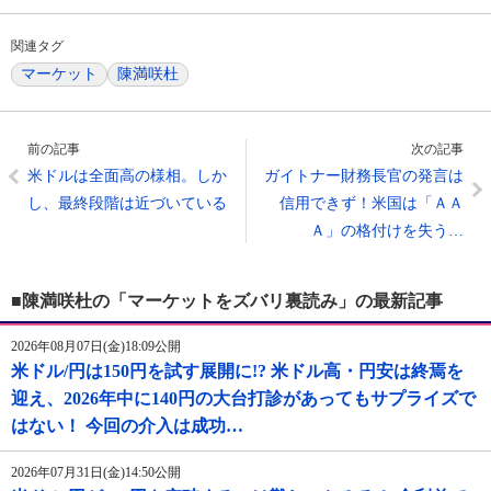
関連タグ
マーケット
陳満咲杜
前の記事
次の記事
米ドルは全面高の様相。しか
ガイトナー財務長官の発言は
し、最終段階は近づいている
信用できず！米国は「ＡＡ
Ａ」の格付けを失う…
■陳満咲杜の「マーケットをズバリ裏読み」の最新記事
2026年08月07日(金)18:09公開
米ドル/円は150円を試す展開に!? 米ドル高・円安は終焉を
迎え、2026年中に140円の大台打診があってもサプライズで
はない！ 今回の介入は成功…
2026年07月31日(金)14:50公開