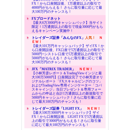
FX！から口座開設後、1万通貨以上の取引で
4000円がもらえる！ さらに取引量に応じて最
大100万円のチャンスも！
FXブロードネット
【最大6万3000円キャッシュバック】当サイト
限定！1万通貨以上の取引で現金3000円がもら
えるキャンペーン実施中！
トレイダーズ証券「みんなのFX」
人気！
Ｎ
ＥＷ！
【最大101万円キャッシュバック】ザイFX！か
ら口座開設後、FX口座で5万通貨以上の取引で
5000円+シストレ口座で5万通貨以上の取引で
5000円がもらえる！ さらに取引量に応じて最
大100万円のチャンスも！
JFX「MATRIX TRADER」
ＮＥＷ！
【小林芳彦レポート＆TradingViewインジと最
大100万5000円】口座開設完了で小林芳彦オリ
ジナルレポート「FXスキャルピングのコツ」
およびTradingView専用インジケーター「コバ
スキャインジ」当日プレゼント＆専用フォー
ムからの申込と合計1万通貨以上の新規取引で
5000円キャッシュバック！さらに取引量に応
じて最大100万円のチャンスも！
トレイダーズ証券「LIGHT FX」
ＮＥＷ！
【最大100万3000円キャッシュバック】ザイ
FX！から口座開設後、LIGHT FXで5万通貨以
上の取引で3000円がもらえる！さらに取引量
に応じて最大100万円のチャンスも！