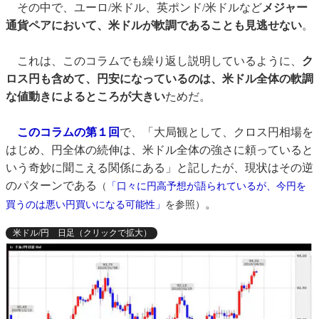
その中で、ユーロ/米ドル、英ポンド/米ドルなど
メジャー
通貨ペアにおいて、米ドルが軟調であることも見逃せない
。
これは、このコラムでも繰り返し説明しているように、
ク
ロス円も含めて、円安になっているのは、米ドル全体の軟調
な値動きによるところが大きい
ためだ。
このコラムの第１回
で、「大局観として、クロス円相場を
はじめ、円全体の続伸は、米ドル全体の強さに頼っていると
いう奇妙に聞こえる関係にある」と記したが、現状はその逆
のパターンである
（
「口々に円高予想が語られているが、今円を
。
買うのは悪い円買いになる可能性」
を参照）
米ドル/円 日足（クリックで拡大）