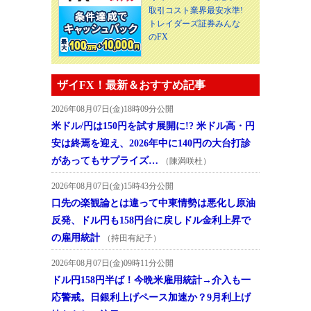
取引コスト業界最安水準!
トレイダーズ証券みんな
のFX
ザイFX！最新＆おすすめ記事
2026年08月07日(金)18時09分公開
米ドル/円は150円を試す展開に!? 米ドル高・円
安は終焉を迎え、2026年中に140円の大台打診
があってもサプライズ…
（陳満咲杜）
2026年08月07日(金)15時43分公開
口先の楽観論とは違って中東情勢は悪化し原油
反発、ドル円も158円台に戻しドル金利上昇で
の雇用統計
（持田有紀子）
2026年08月07日(金)09時11分公開
ドル円158円半ば！今晩米雇用統計→介入も一
応警戒。日銀利上げペース加速か？9月利上げ