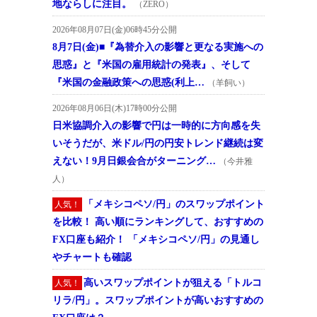
地ならしに注目。
（ZERO）
2026年08月07日(金)06時45分公開
8月7日(金)■『為替介入の影響と更なる実施への
思惑』と『米国の雇用統計の発表』、そして
『米国の金融政策への思惑(利上…
（羊飼い）
2026年08月06日(木)17時00分公開
日米協調介入の影響で円は一時的に方向感を失
いそうだが、米ドル/円の円安トレンド継続は変
えない！9月日銀会合がターニング…
（今井雅
人）
「メキシコペソ/円」のスワップポイント
人気！
を比較！ 高い順にランキングして、おすすめの
FX口座も紹介！ 「メキシコペソ/円」の見通し
やチャートも確認
高いスワップポイントが狙える「トルコ
人気！
リラ/円」。スワップポイントが高いおすすめの