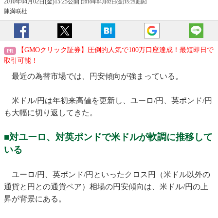
2010年04月02日(金)15:25公開
[2010年04月02日(金)15:25更新]
陳満咲杜
【GMOクリック証券】圧倒的人気で100万口座達成！最短即日で
取引可能！
最近の為替市場では、円安傾向が強まっている。
米ドル/円は年初来高値を更新し、ユーロ/円、英ポンド/円
も大幅に切り返してきた。
■対ユーロ、対英ポンドで米ドルが軟調に推移して
いる
ユーロ/円、英ポンド/円といったクロス円（米ドル以外の
通貨と円との通貨ペア）相場の円安傾向は、米ドル/円の上
昇が背景にある。