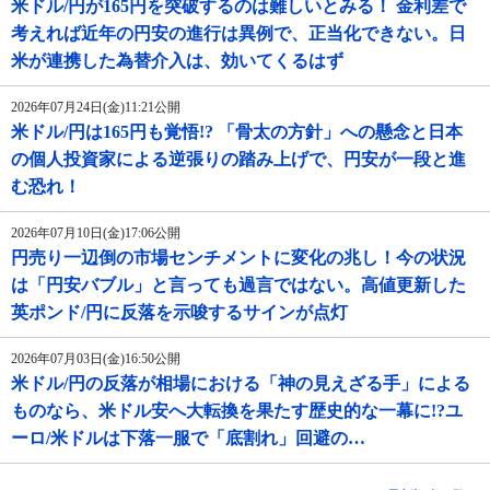
米ドル/円が165円を突破するのは難しいとみる！ 金利差で
考えれば近年の円安の進行は異例で、正当化できない。日
米が連携した為替介入は、効いてくるはず
2026年07月24日(金)11:21公開
米ドル/円は165円も覚悟!? 「骨太の方針」への懸念と日本
の個人投資家による逆張りの踏み上げで、円安が一段と進
む恐れ！
2026年07月10日(金)17:06公開
円売り一辺倒の市場センチメントに変化の兆し！今の状況
は「円安バブル」と言っても過言ではない。高値更新した
英ポンド/円に反落を示唆するサインが点灯
2026年07月03日(金)16:50公開
米ドル/円の反落が相場における「神の見えざる手」による
ものなら、米ドル安へ大転換を果たす歴史的な一幕に!?ユ
ーロ/米ドルは下落一服で「底割れ」回避の…