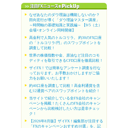
なぜあなたのダウ理論は機能しないのか？
田向宏行が導く「ダウ理論マスター講座」
～時間軸の基礎知識と実践編～ 【9/5（土）
会場+オンライン同時開催】
高金利で人気のトルコリラ。 約30のFX口座
の「トルコリラ/円」のスワップポイントを
調査して比較！
世界の株価指数や金、原油など注目のコモ
ディティを取引できるCFD口座を徹底比較！
ザイFX！では簡単なアンケート調査を行な
っております。お手数おかけしますがご協
力をお願いいたします！
約40口座を調査して比較！高金利通貨を含
む12通貨ペアのスワップポイントを紹介！
当サイトで紹介している全FX会社のキャン
ペーンを掲載！たくさんのFX会社のキャン
ペーンから比較検討したい方は是非チェッ
ク！
【2026年8月版】ザイFX！編集部が注目する
「FXのキャンペーンおすすめ10選」を、記