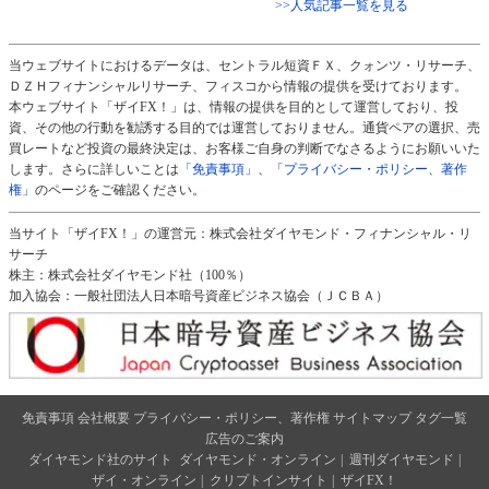
>>人気記事一覧を見る
当ウェブサイトにおけるデータは、セントラル短資ＦＸ、クォンツ・リサーチ、
ＤＺＨフィナンシャルリサーチ、フィスコから情報の提供を受けております。
本ウェブサイト「ザイFX！」は、情報の提供を目的として運営しており、投
資、その他の行動を勧誘する目的では運営しておりません。通貨ペアの選択、売
買レートなど投資の最終決定は、お客様ご自身の判断でなさるようにお願いいた
します。さらに詳しいことは
「免責事項」
、
「プライバシー・ポリシー、著作
権」
のページをご確認ください。
当サイト「ザイFX！」の運営元：株式会社ダイヤモンド・フィナンシャル・リ
サーチ
株主：株式会社ダイヤモンド社（100％）
加入協会：一般社団法人日本暗号資産ビジネス協会（ＪＣＢＡ）
免責事項
会社概要
プライバシー・ポリシー、著作権
サイトマップ
タグ一覧
広告のご案内
ダイヤモンド社のサイト
ダイヤモンド・オンライン
|
週刊ダイヤモンド
|
ザイ・オンライン
|
クリプトインサイト
|
ザイFX！