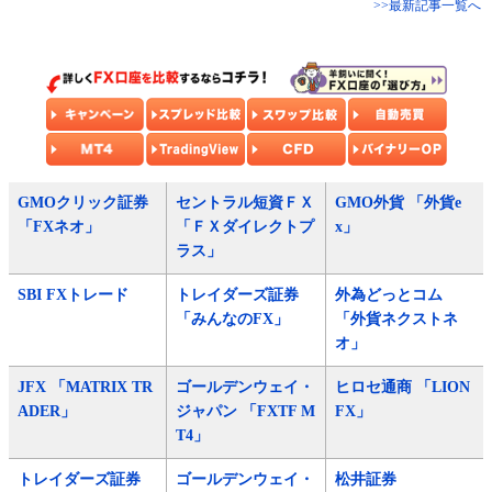
>>最新記事一覧へ
GMOクリック証券
セントラル短資ＦＸ
GMO外貨 「外貨e
「FXネオ」
「ＦＸダイレクトプ
x」
ラス」
SBI FXトレード
トレイダーズ証券
外為どっとコム
「みんなのFX」
「外貨ネクストネ
オ」
JFX 「MATRIX TR
ゴールデンウェイ・
ヒロセ通商 「LION
ADER」
ジャパン 「FXTF M
FX」
T4」
トレイダーズ証券
ゴールデンウェイ・
松井証券