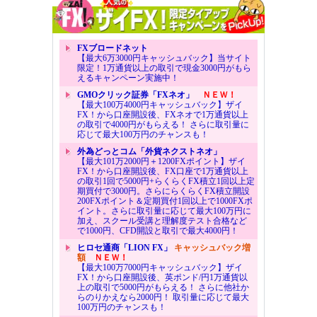
FXブロードネット
【最大6万3000円キャッシュバック】当サイト
限定！1万通貨以上の取引で現金3000円がもら
えるキャンペーン実施中！
GMOクリック証券「FXネオ」
ＮＥＷ！
【最大100万4000円キャッシュバック】ザイ
FX！から口座開設後、FXネオで1万通貨以上
の取引で4000円がもらえる！ さらに取引量に
応じて最大100万円のチャンスも！
外為どっとコム「外貨ネクストネオ」
【最大101万2000円＋1200FXポイント】ザイ
FX！から口座開設後、FX口座で1万通貨以上
の取引1回で5000円+らくらくFX積立1回以上定
期買付で3000円。さらにらくらくFX積立開設
200FXポイント＆定期買付1回以上で1000FXポ
イント。さらに取引量に応じて最大100万円に
加え、スクール受講と理解度テスト合格など
で1000円、CFD開設と取引で最大4000円！
ヒロセ通商「LION FX」
キャッシュバック増
額
ＮＥＷ！
【最大100万7000円キャッシュバック】ザイ
FX！から口座開設後、英ポンド/円1万通貨以
上の取引で5000円がもらえる！ さらに他社か
らのりかえなら2000円！ 取引量に応じて最大
100万円のチャンスも！