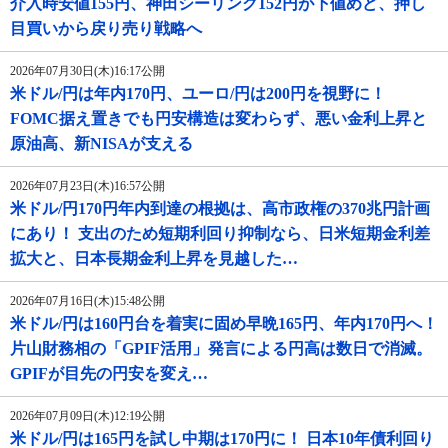
介入時安値155円、神田シーリング152円が下値めど、押し
目買いから戻り売り戦略へ
2026年07月30日(木)16:17公開
米ドル/円は年内170円、ユーロ/円は200円を視野に！
FOMC据え置きでも円安構造は変わらず、悪い金利上昇と
原油高、新NISAが支える
2026年07月23日(木)16:57公開
米ドル/円170円年内到達の根拠は、高市政権の370兆円計画
にあり！ 支出のため短期利回り抑制なら、日米短期金利差
拡大と、日本長期金利上昇を見越した…
2026年07月16日(木)15:48公開
米ドル/円は160円台を着実に固め早晩165円、年内170円へ！
片山財務相の「GPIF活用」発言による円高は数日で消滅。
GPIFが目先の円安を変え…
2026年07月09日(木)12:19公開
米ドル/円は165円を試し中期は170円に！ 日本10年債利回り