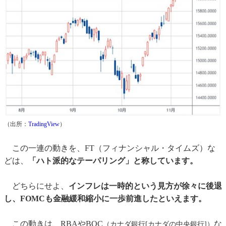
（出所：
TradingView
）
この一連の動きを、FT（フィナンシャル・タイムズ）な
どは、
「ハト派的なテーパリング」と称しています。
どちらにせよ、
インフレは一時的という見方が徐々に後退
し、FOMCも金融緩和縮小に一歩前進したといえます。
この動きは、RBAやBOC
な
（カナダ銀行[カナダの中央銀行]）