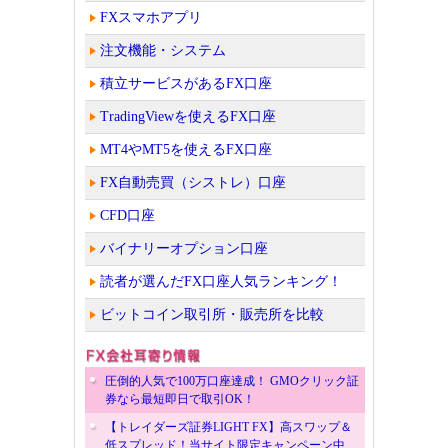
FXスマホアプリ
注文機能・システム
積立サービスがあるFX口座
TradingViewを使えるFX口座
MT4やMT5を使えるFX口座
FX自動売買（シストレ）口座
CFD口座
バイナリーオプション口座
読者が選んだFX口座人気ランキング！
ビットコイン取引所・販売所を比較
圧倒的人気で100万口座達成！ GMOクリック証
券なら最短即日で取引OK！
【トレイダーズ証券LIGHT FX】高スワップ＆
低スプレッド！当サイト限定キャンペーン中