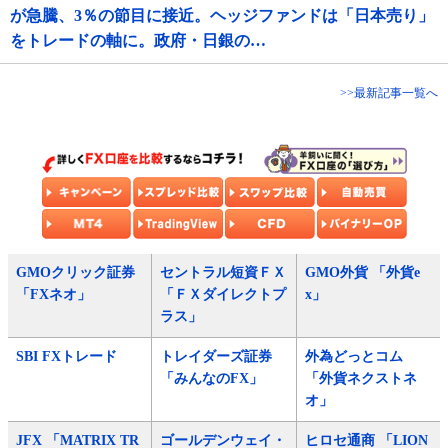
が急騰、3％の節目に接近。ヘッジファンドは「日本売り」
をトレードの軸に。政府・日銀の…
>>最新記事一覧へ
GMOクリック証券
セントラル短資ＦＸ
GMO外貨 「外貨e
「FXネオ」
「ＦＸダイレクトプ
x」
ラス」
SBI FXトレード
トレイダーズ証券
外為どっとコム
「みんなのFX」
「外貨ネクストネ
オ」
JFX 「MATRIX TR
ゴールデンウェイ・
ヒロセ通商 「LION