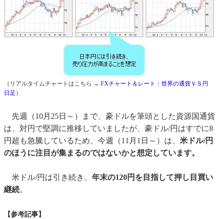
（リアルタイムチャートはこちら →
FXチャート＆レート：世界の通貨ＶＳ円
日足
）
先週（10月25日～）まで、豪ドルを筆頭とした資源国通貨
は、対円で堅調に推移していましたが、豪ドル/円はすでに8
円超も急騰しているため、今週（11月1日～）は、
米ドル/円
のほうに注目が集まるのではないかと想定しています。
米ドル/円は引き続き、
年末の120円を目指して押し目買い
継続
。
【参考記事】