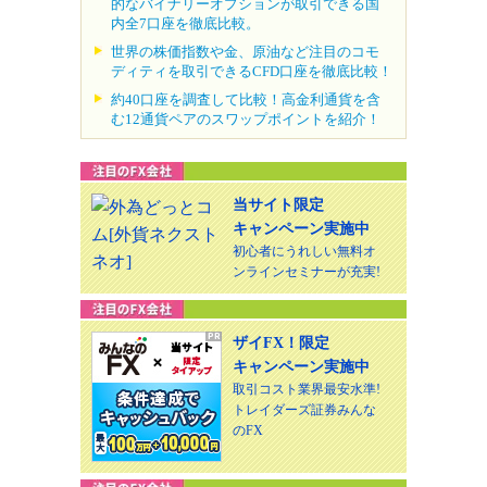
的なバイナリーオプションが取引できる国
内全7口座を徹底比較。
世界の株価指数や金、原油など注目のコモ
ディティを取引できるCFD口座を徹底比較！
約40口座を調査して比較！高金利通貨を含
む12通貨ペアのスワップポイントを紹介！
当サイト限定
キャンペーン実施中
初心者にうれしい無料オ
ンラインセミナーが充実!
ザイFX！限定
キャンペーン実施中
取引コスト業界最安水準!
トレイダーズ証券みんな
のFX