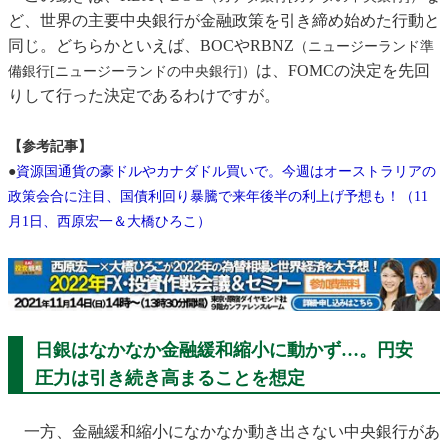
ど、世界の主要中央銀行が金融政策を引き締め始めた行動と
同じ。どちらかといえば、BOCやRBNZ
（ニュージーランド準
は、FOMCの決定を先回
備銀行[ニュージーランドの中央銀行]）
りして行った決定であるわけですが。
【参考記事】
●
資源国通貨の豪ドルやカナダドル買いで。今週はオーストラリアの
政策会合に注目、国債利回り暴騰で来年後半の利上げ予想も！（11
月1日、西原宏一＆大橋ひろこ）
日銀はなかなか金融緩和縮小に動かず…。円安
圧力は引き続き高まることを想定
一方、金融緩和縮小になかなか動き出さない中央銀行があ