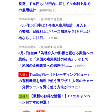
反発、ドル円も158円台に戻しドル金利上昇で
の雇用統計
（持田有紀子）
2026年08月07日(金)09時11分公開
ドル円158円半ば！今晩米雇用統計→介入も一
応警戒。日銀利上げペース加速か？9月利上げ
地ならしに注目。
（ZERO）
2026年08月07日(金)06時45分公開
8月7日(金)■『為替介入の影響と更なる実施への
思惑』と『米国の雇用統計の発表』、そして
『米国の金融政策への思惑(利上…
（羊飼い）
TradingView（トレーディングビュー）
人気！
の有料機能を無料で使う裏ワザ？ 人気のチャー
ト分析ツールを賢く使う方法がココに！
【最新のお得な情報！】FXのキャンペ
注目！
ーンおすすめ10選！