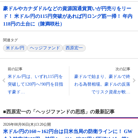
豪ドルやカナダドルなどの資源国通貨買いが円売りをリー
ド！ 米ドル/円の115円突破があれば円ロング筋一掃！ 年内
118円の土台に（陳満咲杜）
関連タグ
米ドル/円
ヘッジファンド
西原宏一
前の記事
次の記事
米ドル/円は、いずれ115円を
豪ドルで始まり、豪ドルで終
突破して120円へ!90円を目指
わる為替相場。豪ドルの反落
す豪ド…
でリスク資産が軟…
■西原宏一の「ヘッジファンドの思惑」の最新記事
2026年08月06日(木)13:20公開
米ドル/円の160～162円台は日米当局の防衛ラインに！ GW