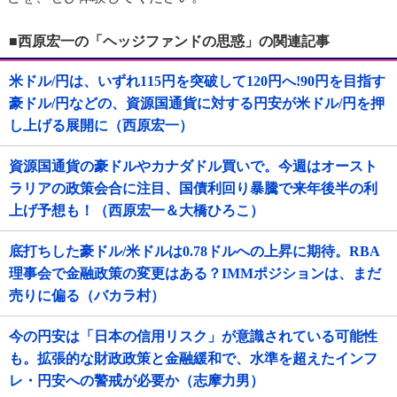
■西原宏一の「ヘッジファンドの思惑」の関連記事
米ドル/円は、いずれ115円を突破して120円へ!90円を目指す
豪ドル/円などの、資源国通貨に対する円安が米ドル/円を押
し上げる展開に（西原宏一）
資源国通貨の豪ドルやカナダドル買いで。今週はオースト
ラリアの政策会合に注目、国債利回り暴騰で来年後半の利
上げ予想も！（西原宏一＆大橋ひろこ）
底打ちした豪ドル/米ドルは0.78ドルへの上昇に期待。RBA
理事会で金融政策の変更はある？IMMポジションは、まだ
売りに偏る（バカラ村）
今の円安は「日本の信用リスク」が意識されている可能性
も。拡張的な財政政策と金融緩和で、水準を超えたインフ
レ・円安への警戒が必要か（志摩力男）