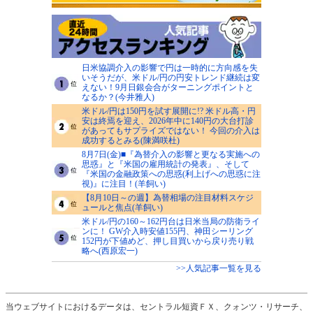
日米協調介入の影響で円は一時的に方向感を失
いそうだが、米ドル/円の円安トレンド継続は変
えない！9月日銀会合がターニングポイントと
なるか？(今井雅人)
米ドル/円は150円を試す展開に!? 米ドル高・円
安は終焉を迎え、2026年中に140円の大台打診
があってもサプライズではない！ 今回の介入は
成功するとみる(陳満咲杜)
8月7日(金)■『為替介入の影響と更なる実施への
思惑』と『米国の雇用統計の発表』、そして
『米国の金融政策への思惑(利上げへの思惑に注
視)』に注目！(羊飼い)
【8月10日～の週】為替相場の注目材料スケジ
ュールと焦点(羊飼い)
米ドル/円の160～162円台は日米当局の防衛ライ
ンに！ GW介入時安値155円、神田シーリング
152円が下値めど、押し目買いから戻り売り戦
略へ(西原宏一)
>>人気記事一覧を見る
当ウェブサイトにおけるデータは、セントラル短資ＦＸ、クォンツ・リサーチ、