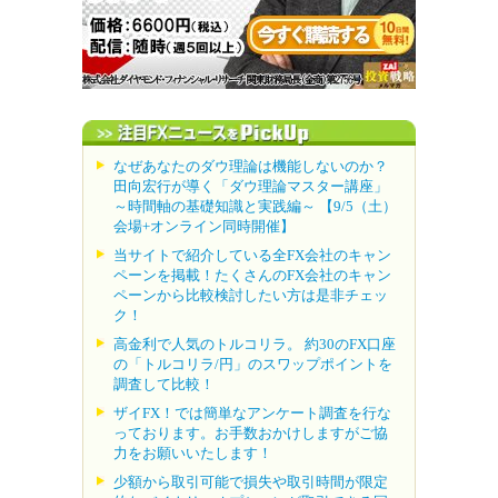
なぜあなたのダウ理論は機能しないのか？
田向宏行が導く「ダウ理論マスター講座」
～時間軸の基礎知識と実践編～ 【9/5（土）
会場+オンライン同時開催】
当サイトで紹介している全FX会社のキャン
ペーンを掲載！たくさんのFX会社のキャン
ペーンから比較検討したい方は是非チェッ
ク！
高金利で人気のトルコリラ。 約30のFX口座
の「トルコリラ/円」のスワップポイントを
調査して比較！
ザイFX！では簡単なアンケート調査を行な
っております。お手数おかけしますがご協
力をお願いいたします！
少額から取引可能で損失や取引時間が限定