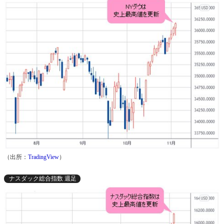
（出所：
TradingView
）
ナスダック総合指数 週足