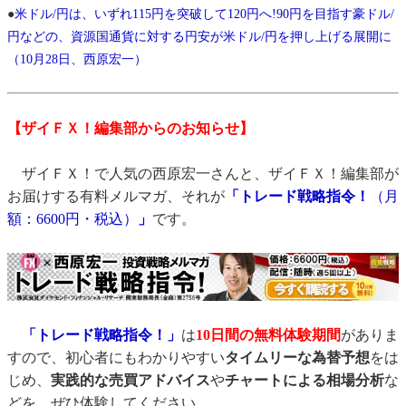
●
米ドル/円は、いずれ115円を突破して120円へ!90円を目指す豪ドル/
円などの、資源国通貨に対する円安が米ドル/円を押し上げる展開に
（10月28日、西原宏一）
【ザイＦＸ！編集部からのお知らせ】
ザイＦＸ！で人気の西原宏一さんと、ザイＦＸ！編集部が
お届けする有料メルマガ、それが
「トレード戦略指令！
（月
額：6600円・税込）
」
です。
「トレード戦略指令！」
は
10日間の無料体験期間
がありま
すので、初心者にもわかりやすい
タイムリーな為替予想
をは
じめ、
実践的な売買アドバイス
や
チャートによる相場分析
な
どを、ぜひ体験してください。