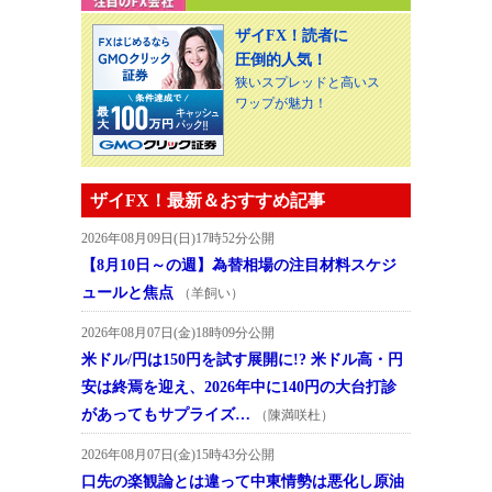
ザイFX！読者に
圧倒的人気！
狭いスプレッドと高いス
ワップが魅力！
ザイFX！最新＆おすすめ記事
2026年08月09日(日)17時52分公開
【8月10日～の週】為替相場の注目材料スケジ
ュールと焦点
（羊飼い）
2026年08月07日(金)18時09分公開
米ドル/円は150円を試す展開に!? 米ドル高・円
安は終焉を迎え、2026年中に140円の大台打診
があってもサプライズ…
（陳満咲杜）
2026年08月07日(金)15時43分公開
口先の楽観論とは違って中東情勢は悪化し原油