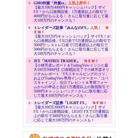
GMO外貨「外貨ex」
人気上昇中！
【最大100万4000円キャッシュバック】ザイ
FX！から口座開設後、1万通貨以上の取引で
4000円がもらえる！ さらに取引量に応じて最
大100万円のチャンスも！
トレイダーズ証券「みんなのFX」
人気！
Ｎ
ＥＷ！
【最大101万円キャッシュバック】ザイFX！か
ら口座開設後、FX口座で5万通貨以上の取引で
5000円+シストレ口座で5万通貨以上の取引で
5000円がもらえる！ さらに取引量に応じて最
大100万円のチャンスも！
JFX「MATRIX TRADER」
ＮＥＷ！
【小林芳彦レポート＆TradingViewインジと最
大100万5000円】口座開設完了で小林芳彦オリ
ジナルレポート「FXスキャルピングのコツ」
およびTradingView専用インジケーター「コバ
スキャインジ」当日プレゼント＆専用フォー
ムからの申込と合計1万通貨以上の新規取引で
5000円キャッシュバック！さらに取引量に応
じて最大100万円のチャンスも！
トレイダーズ証券「LIGHT FX」
ＮＥＷ！
【最大100万3000円キャッシュバック】ザイ
FX！から口座開設後、LIGHT FXで5万通貨以
上の取引で3000円がもらえる！さらに取引量
に応じて最大100万円のチャンスも！