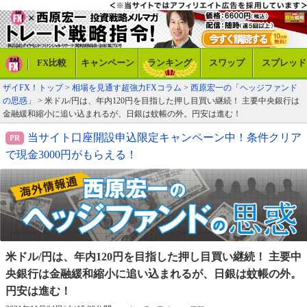
FX比較
キャンペーン
ランキング
スワップ
スプレッド
ザイFX！トップ
>
相場を見通す超強力FXコラム
>
西原宏一の「ヘッジファンド
の思惑」
> 米ドル/円は、年内120円を目指した押し目買い継続！ 主要中央銀行は
金融緩和縮小に追い込まれるが、日銀は蚊帳の外。円安は進む！
当サイト口座開設申込限定キャンペーン中！条件クリア
で現金3000円がもらえる！
米ドル/円は、年内120円を目指した押し目買い
継続！ 主要中
央銀行は金融緩和縮小に追い
込まれるが、日銀は蚊帳の外。
円安は進む！