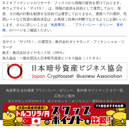
ＤＺＨフィナンシャルリサーチ、フィスコから情報の提供を受けております。
本ウェブサイト「ザイFX！」は、情報の提供を目的として運営しており、投
資、その他の行動を勧誘する目的では運営しておりません。通貨ペアの選択、売
買レートなど投資の最終決定は、お客様ご自身の判断でなさるようにお願いいた
します。さらに詳しいことは
「免責事項」
、
「プライバシー・ポリシー、著作
権」
のページをご確認ください。
当サイト「ザイFX！」の運営元：株式会社ダイヤモンド・フィナンシャル・リ
サーチ
株主：株式会社ダイヤモンド社（100％）
加入協会：一般社団法人日本暗号資産ビジネス協会（ＪＣＢＡ）
免責事項
会社概要
プライバシー・ポリシー、著作権
サイトマップ
タグ一覧
広告のご案内
ダイヤモンド社のサイト
ダイヤモンド・オンライン
|
週刊ダイヤモンド
|
ザイ・オンライン
|
クリプトインサイト
|
ザイFX！
2026 Diamond Financial Research,Inc All Rights Reserved.