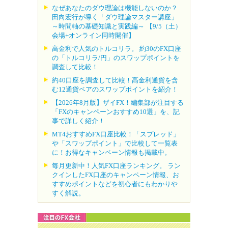
なぜあなたのダウ理論は機能しないのか？
田向宏行が導く「ダウ理論マスター講座」
～時間軸の基礎知識と実践編～ 【9/5（土）
会場+オンライン同時開催】
高金利で人気のトルコリラ。 約30のFX口座
の「トルコリラ/円」のスワップポイントを
調査して比較！
約40口座を調査して比較！高金利通貨を含
む12通貨ペアのスワップポイントを紹介！
【2026年8月版】ザイFX！編集部が注目する
「FXのキャンペーンおすすめ10選」を、記
事で詳しく紹介！
MT4おすすめFX口座比較！「スプレッド」
や「スワップポイント」で比較して一覧表
に！お得なキャンペーン情報も掲載中。
毎月更新中！人気FX口座ランキング。 ラン
クインしたFX口座のキャンペーン情報、お
すすめポイントなどを初心者にもわかりや
すく解説。