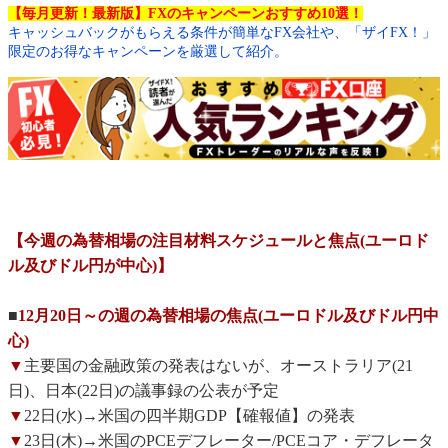
【毎月更新！最新版】FXのキャンペーンおすすめ10選！
キャッシュバックがもらえる条件が簡単なFX会社や、「ザイFX！」
限定のお得なキャンペーンを厳選して紹介。
【今週の為替相場の注目材料スケジュールと焦点(ユーロド
ル及びドル円が中心)】
■
12月20日～の週の為替相場の焦点(ユーロドル及びドル円中
心)
▼
主要国の金融政策の発表はないが、オーストラリア(21
日)、日本(22日)の議事録の公表が予定
▼
22日(水)→米国の四半期GDP【確報値】の発表
▼
23日(木)→米国のPCEデフレーター/PCEコア・デフレータ