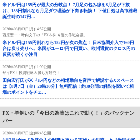
米ドル/円は155円が最大の分岐点！ 7月足の包み線を8月足が下抜
け、155円割れなら月足ダウ理論が下向き転換！ 下値目処は高市総裁
誕生時の147円…
2026年08月03日(月)14:57公開
西原宏一・叶内文子の「FX＆株 今週の作戦会議」
米ドル/円は155円割れなら152円が次の焦点！ 日米協調介入で160円
台は戻り売りへ。米国がユーロ/円で円買い、欧州通貨のクロス円の
反落が続くか注目
2026年08月03日(月)11:09公開
ザイFX！投資戦略＆勝ち方研究！
田向宏行氏が米ドル/円などの相場動向を音声で解説するXスペース
は【8月7日（金）20時30分】無料配信！約30分間の解説を聞いて相
場のポイントをチェ…
FX・羊飼いの「今日の為替はこれで動く！」のバックナン
バー
2026年08月07日(金)06:45公開