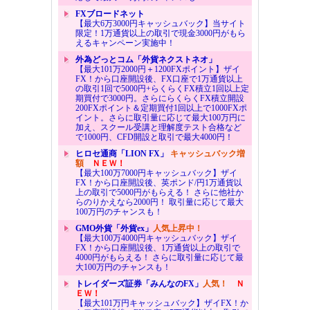
FXブロードネット
【最大6万3000円キャッシュバック】当サイト
限定！1万通貨以上の取引で現金3000円がもら
えるキャンペーン実施中！
外為どっとコム「外貨ネクストネオ」
【最大101万2000円＋1200FXポイント】ザイ
FX！から口座開設後、FX口座で1万通貨以上
の取引1回で5000円+らくらくFX積立1回以上定
期買付で3000円。さらにらくらくFX積立開設
200FXポイント＆定期買付1回以上で1000FXポ
イント。さらに取引量に応じて最大100万円に
加え、スクール受講と理解度テスト合格など
で1000円、CFD開設と取引で最大4000円！
ヒロセ通商「LION FX」
キャッシュバック増
額
ＮＥＷ！
【最大100万7000円キャッシュバック】ザイ
FX！から口座開設後、英ポンド/円1万通貨以
上の取引で5000円がもらえる！ さらに他社か
らのりかえなら2000円！ 取引量に応じて最大
100万円のチャンスも！
GMO外貨「外貨ex」
人気上昇中！
【最大100万4000円キャッシュバック】ザイ
FX！から口座開設後、1万通貨以上の取引で
4000円がもらえる！ さらに取引量に応じて最
大100万円のチャンスも！
トレイダーズ証券「みんなのFX」
人気！
Ｎ
ＥＷ！
【最大101万円キャッシュバック】ザイFX！か