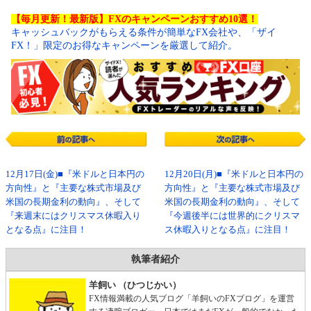
【毎月更新！最新版】FXのキャンペーンおすすめ10選！
キャッシュバックがもらえる条件が簡単なFX会社や、「ザイ
FX！」限定のお得なキャンペーンを厳選して紹介。
12月17日(金)■『米ドルと日本円の
12月20日(月)■『米ドルと日本円の
方向性』と『主要な株式市場及び
方向性』と『主要な株式市場及び
米国の長期金利の動向』、そして
米国の長期金利の動向』、そして
『来週末にはクリスマス休暇入り
『今週後半には世界的にクリスマ
となる点』に注目！
ス休暇入りとなる点』に注目！
執筆者紹介
羊飼い （ひつじかい）
FX情報満載の人気ブログ「羊飼いのFXブログ」を運営