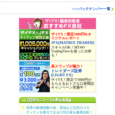
>>>バックナンバー一覧
ザイFX！限定5000円&オ
リジナルレポート
JFX[MATRIX TRADER]
スキャルOK！MT4や
TradingViewを使った分析
も！
高スワップが魅力！
トレイダーズ証券
[LIGHT FX]
ザイFX！限定で3000円が
もらえるおトクな口座開設
キャンペーン実施中！
世界の株価指数や金、原油など注目のコモ
ディティを取引できるCFD口座を徹底比較！