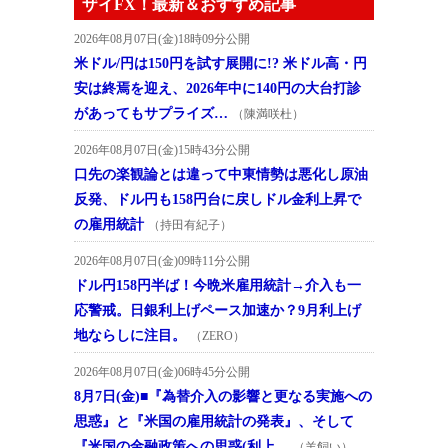
ザイFX！最新＆おすすめ記事
2026年08月07日(金)18時09分公開
米ドル/円は150円を試す展開に!? 米ドル高・円
安は終焉を迎え、2026年中に140円の大台打診
があってもサプライズ…
（陳満咲杜）
2026年08月07日(金)15時43分公開
口先の楽観論とは違って中東情勢は悪化し原油
反発、ドル円も158円台に戻しドル金利上昇で
の雇用統計
（持田有紀子）
2026年08月07日(金)09時11分公開
ドル円158円半ば！今晩米雇用統計→介入も一
応警戒。日銀利上げペース加速か？9月利上げ
地ならしに注目。
（ZERO）
2026年08月07日(金)06時45分公開
8月7日(金)■『為替介入の影響と更なる実施への
思惑』と『米国の雇用統計の発表』、そして
『米国の金融政策への思惑(利上…
（羊飼い）