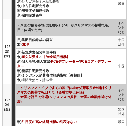
米)
シカゴ連銀全米活動指数
米国
米)中古住宅販売件数
米)消費者信頼感指数
米)週間原油在庫
イベ
・
米国の債券市場は短縮取引(24日がクリスマスの振替で祝
ント
日・休場のため)
など
日)黒田日銀総裁の発言
米国
加)
GDP
以外
12/
23
米)新規失業保険申請件数
(木)
米)
耐久財受注
＆
【除輸送用機器】
米)個人所得
/
個人支出
/
PCEデフレーター
/
PCEコア・デフレー
ター
米国
米)新築住宅販売件数
米)ミシガン大消費者信頼感指数【確報値】
米)
週間天然ガス貯蔵量
・
クリスマス・イブで多くの国で休場か短縮取引(米国はクリ
イベ
スマスの振替で祝日となり金融市場は休場)
ント
・
米国は祝日で休場(クリスマスの振替、米国の金融市場は休
など
12/
場)
24
(金)
米国
-
以外
米)
注目度の高い経済指標の発表はない
米国