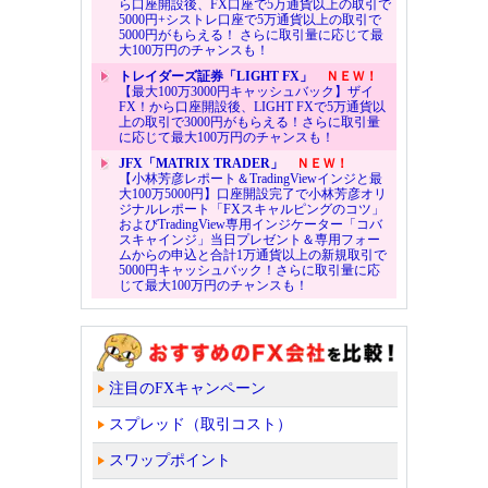
ら口座開設後、FX口座で5万通貨以上の取引で
5000円+シストレ口座で5万通貨以上の取引で
5000円がもらえる！ さらに取引量に応じて最
大100万円のチャンスも！
トレイダーズ証券「LIGHT FX」
ＮＥＷ！
【最大100万3000円キャッシュバック】ザイ
FX！から口座開設後、LIGHT FXで5万通貨以
上の取引で3000円がもらえる！さらに取引量
に応じて最大100万円のチャンスも！
JFX「MATRIX TRADER」
ＮＥＷ！
【小林芳彦レポート＆TradingViewインジと最
大100万5000円】口座開設完了で小林芳彦オリ
ジナルレポート「FXスキャルピングのコツ」
およびTradingView専用インジケーター「コバ
スキャインジ」当日プレゼント＆専用フォー
ムからの申込と合計1万通貨以上の新規取引で
5000円キャッシュバック！さらに取引量に応
じて最大100万円のチャンスも！
注目のFXキャンペーン
スプレッド（取引コスト）
スワップポイント