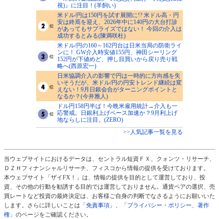
視)』に注目！(羊飼い)
米ドル/円は150円を試す展開に!? 米ドル高・円
安は終焉を迎え、2026年中に140円の大台打診
があってもサプライズではない！ 今回の介入は
成功するとみる(陳満咲杜)
米ドル/円の160～162円台は日米当局の防衛ライ
ンに！ GW介入時安値155円、神田シーリング
152円が下値めど、押し目買いから戻り売り戦
略へ(西原宏一)
日米協調介入の影響で円は一時的に方向感を失
いそうだが、米ドル/円の円安トレンド継続は変
えない！9月日銀会合がターニングポイントと
なるか？(今井雅人)
ドル円158円半ば！今晩米雇用統計→介入も一
応警戒。日銀利上げペース加速か？9月利上げ
地ならしに注目。(ZERO)
>>人気記事一覧を見る
当ウェブサイトにおけるデータは、セントラル短資ＦＸ、クォンツ・リサーチ、
ＤＺＨフィナンシャルリサーチ、フィスコから情報の提供を受けております。
本ウェブサイト「ザイFX！」は、情報の提供を目的として運営しており、投
資、その他の行動を勧誘する目的では運営しておりません。通貨ペアの選択、売
買レートなど投資の最終決定は、お客様ご自身の判断でなさるようにお願いいた
します。さらに詳しいことは
「免責事項」
、
「プライバシー・ポリシー、著作
権」
のページをご確認ください。