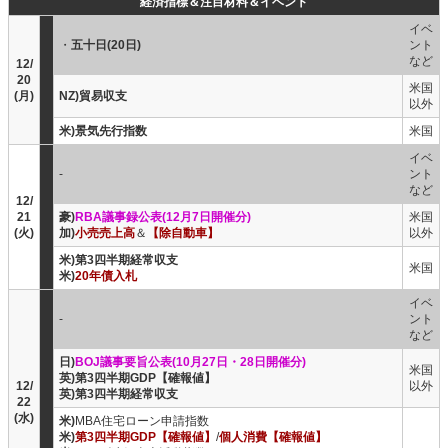
経済指標＆注目材料＆イベント
イベ
・
五十日(20日)
ント
など
12/
20
米国
(月)
NZ)貿易収支
以外
米)景気先行指数
米国
イベ
-
ント
など
12/
21
豪)
RBA議事録公表(12月7日開催分)
米国
(火)
加)
小売売上高
＆
【除自動車】
以外
米)第3四半期経常収支
米国
米)
20年債入札
イベ
-
ント
など
日)
BOJ議事要旨公表(10月27日・28日開催分)
米国
英)第3四半期GDP【確報値】
12/
以外
英)第3四半期経常収支
22
(水)
米)
MBA住宅ローン申請指数
米)
第3四半期GDP【確報値】
/
個人消費【確報値】