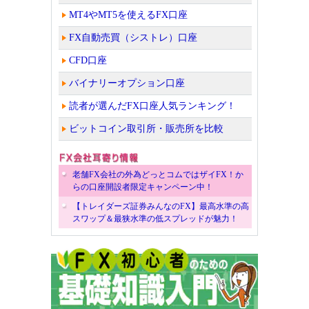
MT4やMT5を使えるFX口座
FX自動売買（シストレ）口座
CFD口座
バイナリーオプション口座
読者が選んだFX口座人気ランキング！
ビットコイン取引所・販売所を比較
老舗FX会社の外為どっとコムではザイFX！か
らの口座開設者限定キャンペーン中！
【トレイダーズ証券みんなのFX】最高水準の高
スワップ＆最狭水準の低スプレッドが魅力！