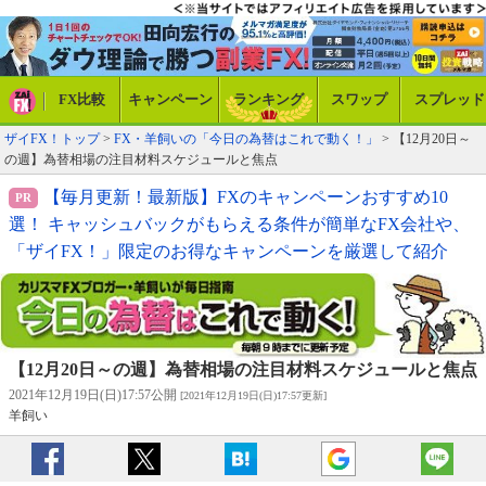
FX比較
キャンペーン
ランキング
スワップ
スプレッド
ザイFX！トップ
>
FX・羊飼いの「今日の為替はこれで動く！」
> 【12月20日～
の週】為替相場の注目材料スケジュールと焦点
【毎月更新！最新版】FXのキャンペーンおすすめ10
選！ キャッシュバックがもらえる条件が簡単なFX会社や、
「ザイFX！」限定のお得なキャンペーンを厳選して紹介
【12月20日～の週】為替相場の注目材料スケジュールと焦点
2021年12月19日(日)17:57公開
[2021年12月19日(日)17:57更新]
羊飼い