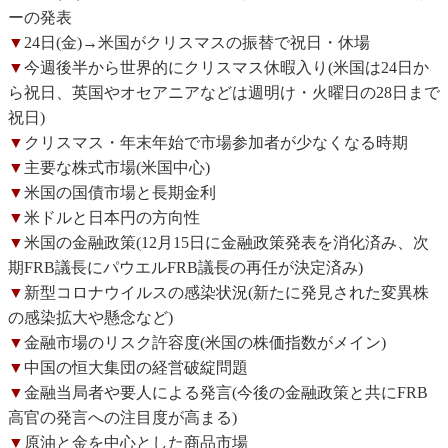
ーの発表
▼
24日(金)→米国がクリスマスの振替で祝日・休場
▼
今週後半から世界的にクリスマス休暇入り(米国は24日か
ら祝日、英国やオセアニアなどは週明け・火曜日の28日まで
祝日)
▼
クリスマス・年末年始で市場参加者が少なくなる時期
▼
主要な株式市場(米国中心)
▼
米国の国債市場と長期金利
▼
米ドルと日本円の方向性
▼
米国の金融政策(12月15日に金融政策発表を消化済み、次
期FRB議長にパウエルFRB議長の再任が決定済み)
▼
新型コロナウイルスの感染状況(新たに発見された変異株
の感染拡大や懸念など)
▼
金融市場のリスク許容度(米国の株価指数がメイン)
▼
中国の恒大集団の経営破綻問題
▼
金融当局者や要人による発言(今後の金融政策と共にFRB
高官の発言への注目度が高まる)
▼
原油と金を中心とした商品市場