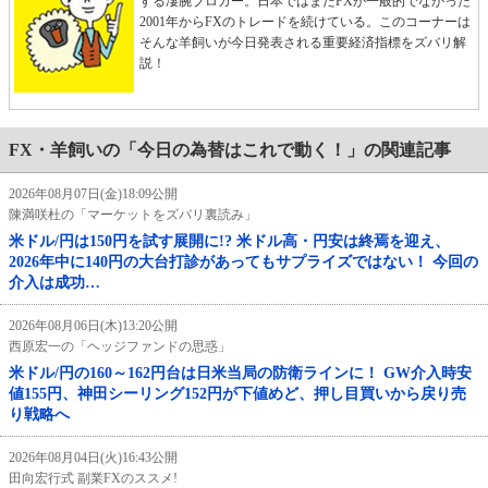
する凄腕ブロガー。日本ではまだFXが一般的でなかった
2001年からFXのトレードを続けている。このコーナーは
そんな羊飼いが今日発表される重要経済指標をズバリ解
説！
FX・羊飼いの「今日の為替はこれで動く！」の関連記事
2026年08月07日(金)18:09公開
陳満咲杜の「マーケットをズバリ裏読み」
米ドル/円は150円を試す展開に!? 米ドル高・円安は終焉を迎え、
2026年中に140円の大台打診があってもサプライズではない！ 今回の
介入は成功…
2026年08月06日(木)13:20公開
西原宏一の「ヘッジファンドの思惑」
米ドル/円の160～162円台は日米当局の防衛ラインに！ GW介入時安
値155円、神田シーリング152円が下値めど、押し目買いから戻り売
り戦略へ
2026年08月04日(火)16:43公開
田向宏行式 副業FXのススメ!