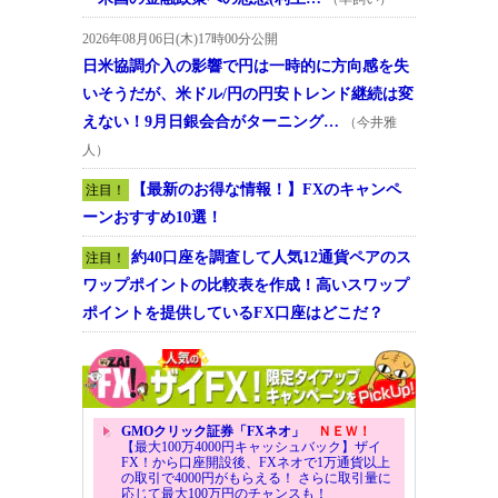
2026年08月06日(木)17時00分公開
日米協調介入の影響で円は一時的に方向感を失
いそうだが、米ドル/円の円安トレンド継続は変
えない！9月日銀会合がターニング…
（今井雅
人）
【最新のお得な情報！】FXのキャンペ
注目！
ーンおすすめ10選！
約40口座を調査して人気12通貨ペアのス
注目！
ワップポイントの比較表を作成！高いスワップ
ポイントを提供しているFX口座はどこだ？
GMOクリック証券「FXネオ」
ＮＥＷ！
【最大100万4000円キャッシュバック】ザイ
FX！から口座開設後、FXネオで1万通貨以上
の取引で4000円がもらえる！ さらに取引量に
応じて最大100万円のチャンスも！