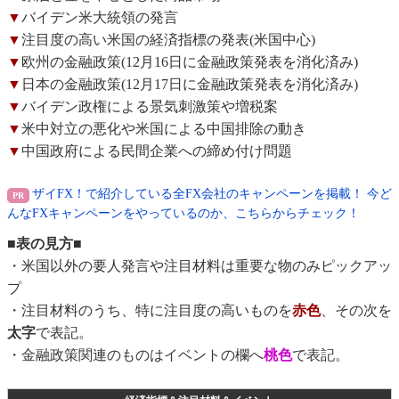
▼
バイデン米大統領の発言
▼
注目度の高い米国の経済指標の発表(米国中心)
▼
欧州の金融政策(12月16日に金融政策発表を消化済み)
▼
日本の金融政策(12月17日に金融政策発表を消化済み)
▼
バイデン政権による景気刺激策や増税案
▼
米中対立の悪化や米国による中国排除の動き
▼
中国政府による民間企業への締め付け問題
ザイFX！で紹介している全FX会社のキャンペーンを掲載！ 今ど
んなFXキャンペーンをやっているのか、こちらからチェック！
■表の見方■
・米国以外の要人発言や注目材料は重要な物のみピックアッ
プ
・注目材料のうち、特に注目度の高いものを
赤色
、その次を
太字
で表記。
・金融政策関連のものはイベントの欄へ
桃色
で表記。