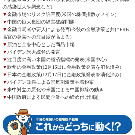
の感染拡大や懸念など)
▼
金融市場のリスク許容度(米国の株価指数がメイン)
▼
中国の恒大集団の経営破綻問題
▼
金融当局者や要人による発言(今後の金融政策と共にFRB
高官の発言への注目度が高まる)
▼
原油と金を中心とした商品市場
▼
バイデン米大統領の発言
▼
注目度の高い米国の経済指標の発表(米国中心)
▼
欧州の金融政策(12月16日に金融政策発表を消化済み)
▼
日本の金融政策(12月17日に金融政策発表を消化済み)
▼
バイデン政権による景気刺激策や増税案
▼
米中対立の悪化や米国による中国排除の動き
▼
中国政府による民間企業への締め付け問題