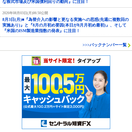
な株式市場及び米国債利回りの動向』に注目！
2026年08月03日(月)06:50公開
8月3日(月)■『為替介入の影響と更なる実施への思惑(先週に複数回の
実施あり)』と『8月の月初め要因(本日が8月月初め最初)』、そして
『米国のISM製造業指数の発表』に注目！
>>>バックナンバー一覧