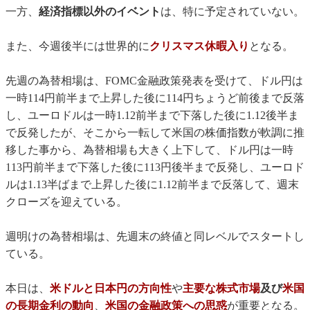
一方、
経済指標以外のイベント
は、特に予定されていない。
また、今週後半には世界的に
クリスマス休暇入り
となる。
先週の為替相場は、FOMC金融政策発表を受けて、ドル円は
一時114円前半まで上昇した後に114円ちょうど前後まで反落
し、ユーロドルは一時1.12前半まで下落した後に1.12後半ま
で反発したが、そこから一転して米国の株価指数が軟調に推
移した事から、為替相場も大きく上下して、ドル円は一時
113円前半まで下落した後に113円後半まで反発し、ユーロド
ルは1.13半ばまで上昇した後に1.12前半まで反落して、週末
クローズを迎えている。
週明けの為替相場は、先週末の終値と同レベルでスタートし
ている。
本日は、
米ドルと日本円の方向性
や
主要な株式市場
及び
米国
の長期金利の動向
、
米国の金融政策への思惑
が重要となる。