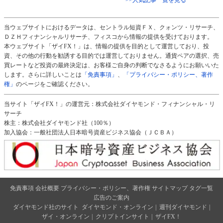
当ウェブサイトにおけるデータは、セントラル短資ＦＸ、クォンツ・リサーチ、
ＤＺＨフィナンシャルリサーチ、フィスコから情報の提供を受けております。
本ウェブサイト「ザイFX！」は、情報の提供を目的として運営しており、投
資、その他の行動を勧誘する目的では運営しておりません。通貨ペアの選択、売
買レートなど投資の最終決定は、お客様ご自身の判断でなさるようにお願いいた
します。さらに詳しいことは
「免責事項」
、
「プライバシー・ポリシー、著作
権」
のページをご確認ください。
当サイト「ザイFX！」の運営元：株式会社ダイヤモンド・フィナンシャル・リ
サーチ
株主：株式会社ダイヤモンド社（100％）
加入協会：一般社団法人日本暗号資産ビジネス協会（ＪＣＢＡ）
免責事項
会社概要
プライバシー・ポリシー、著作権
サイトマップ
タグ一覧
広告のご案内
ダイヤモンド社のサイト
ダイヤモンド・オンライン
|
週刊ダイヤモンド
|
ザイ・オンライン
|
クリプトインサイト
|
ザイFX！