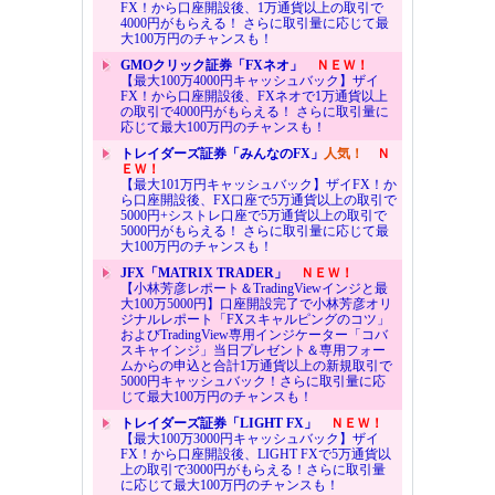
FX！から口座開設後、1万通貨以上の取引で
4000円がもらえる！ さらに取引量に応じて最
大100万円のチャンスも！
GMOクリック証券「FXネオ」
ＮＥＷ！
【最大100万4000円キャッシュバック】ザイ
FX！から口座開設後、FXネオで1万通貨以上
の取引で4000円がもらえる！ さらに取引量に
応じて最大100万円のチャンスも！
トレイダーズ証券「みんなのFX」
人気！
Ｎ
ＥＷ！
【最大101万円キャッシュバック】ザイFX！か
ら口座開設後、FX口座で5万通貨以上の取引で
5000円+シストレ口座で5万通貨以上の取引で
5000円がもらえる！ さらに取引量に応じて最
大100万円のチャンスも！
JFX「MATRIX TRADER」
ＮＥＷ！
【小林芳彦レポート＆TradingViewインジと最
大100万5000円】口座開設完了で小林芳彦オリ
ジナルレポート「FXスキャルピングのコツ」
およびTradingView専用インジケーター「コバ
スキャインジ」当日プレゼント＆専用フォー
ムからの申込と合計1万通貨以上の新規取引で
5000円キャッシュバック！さらに取引量に応
じて最大100万円のチャンスも！
トレイダーズ証券「LIGHT FX」
ＮＥＷ！
【最大100万3000円キャッシュバック】ザイ
FX！から口座開設後、LIGHT FXで5万通貨以
上の取引で3000円がもらえる！さらに取引量
に応じて最大100万円のチャンスも！