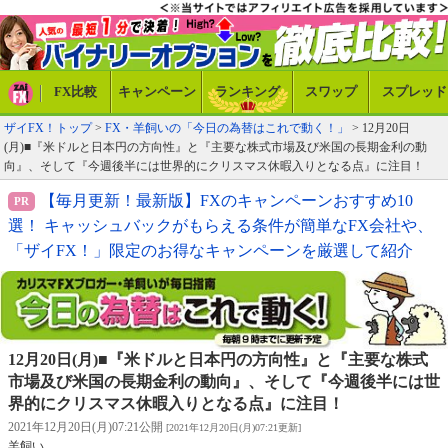
FX比較
キャンペーン
ランキング
スワップ
スプレッド
ザイFX！トップ
>
FX・羊飼いの「今日の為替はこれで動く！」
> 12月20日
(月)■『米ドルと日本円の方向性』と『主要な株式市場及び米国の長期金利の動
向』、そして『今週後半には世界的にクリスマス休暇入りとなる点』に注目！
【毎月更新！最新版】FXのキャンペーンおすすめ10
選！ キャッシュバックがもらえる条件が簡単なFX会社や、
「ザイFX！」限定のお得なキャンペーンを厳選して紹介
12月20日(月)■『米ドルと日本円の方向性』と『主要な株式
市場及び米国の長期金利の動向』、そして『今週後半には世
界的にクリスマス休暇入りとなる点』に注目！
2021年12月20日(月)07:21公開
[2021年12月20日(月)07:21更新]
羊飼い