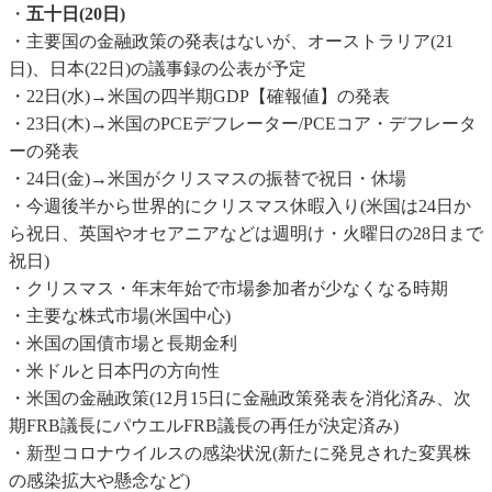
・
五十日(20日)
・主要国の金融政策の発表はないが、オーストラリア(21
日)、日本(22日)の議事録の公表が予定
・22日(水)→米国の四半期GDP【確報値】の発表
・23日(木)→米国のPCEデフレーター/PCEコア・デフレータ
ーの発表
・24日(金)→米国がクリスマスの振替で祝日・休場
・今週後半から世界的にクリスマス休暇入り(米国は24日か
ら祝日、英国やオセアニアなどは週明け・火曜日の28日まで
祝日)
・クリスマス・年末年始で市場参加者が少なくなる時期
・主要な株式市場(米国中心)
・米国の国債市場と長期金利
・米ドルと日本円の方向性
・米国の金融政策(12月15日に金融政策発表を消化済み、次
期FRB議長にパウエルFRB議長の再任が決定済み)
・新型コロナウイルスの感染状況(新たに発見された変異株
の感染拡大や懸念など)