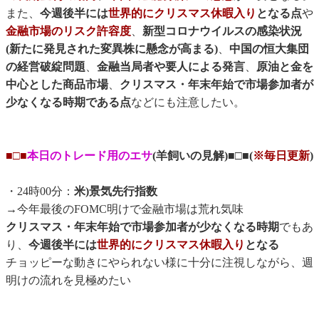
また、
今週後半には
世界的にクリスマス休暇入り
となる点
や
金融市場のリスク許容度
、
新型コロナウイルスの感染状況
(新たに発見された変異株に懸念が高まる)
、
中国の恒大集団
の経営破綻問題
、
金融当局者や要人による発言
、
原油と金を
中心とした商品市場
、
クリスマス・年末年始で市場参加者が
少なくなる時期である点
などにも注意したい。
■□■
本日のトレード用のエサ
(羊飼いの見解)■□■(
※毎日更新
)
・24時00分：
米)景気先行指数
→今年最後のFOMC明けで金融市場は荒れ気味
クリスマス・年末年始で市場参加者が少なくなる時期
でもあ
り、
今週後半には
世界的にクリスマス休暇入り
となる
チョッピーな動きにやられない様に十分に注視しながら、週
明けの流れを見極めたい