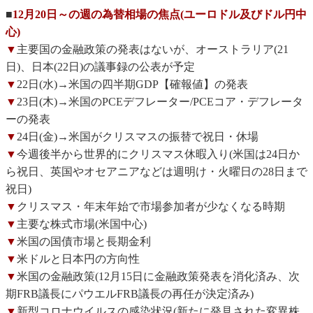
■
12月20日～の週の為替相場の焦点(ユーロドル及びドル円中
心)
▼
主要国の金融政策の発表はないが、オーストラリア(21
日)、日本(22日)の議事録の公表が予定
▼
22日(水)→米国の四半期GDP【確報値】の発表
▼
23日(木)→米国のPCEデフレーター/PCEコア・デフレータ
ーの発表
▼
24日(金)→米国がクリスマスの振替で祝日・休場
▼
今週後半から世界的にクリスマス休暇入り(米国は24日か
ら祝日、英国やオセアニアなどは週明け・火曜日の28日まで
祝日)
▼
クリスマス・年末年始で市場参加者が少なくなる時期
▼
主要な株式市場(米国中心)
▼
米国の国債市場と長期金利
▼
米ドルと日本円の方向性
▼
米国の金融政策(12月15日に金融政策発表を消化済み、次
期FRB議長にパウエルFRB議長の再任が決定済み)
▼
新型コロナウイルスの感染状況(新たに発見された変異株