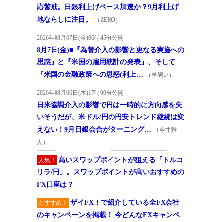
応警戒。日銀利上げペース加速か？9月利上げ
地ならしに注目。
（ZERO）
2026年08月07日(金)06時45分公開
8月7日(金)■『為替介入の影響と更なる実施への
思惑』と『米国の雇用統計の発表』、そして
『米国の金融政策への思惑(利上…
（羊飼い）
2026年08月06日(木)17時00分公開
日米協調介入の影響で円は一時的に方向感を失
いそうだが、米ドル/円の円安トレンド継続は変
えない！9月日銀会合がターニング…
（今井雅
人）
高いスワップポイントが狙える「トルコ
人気！
リラ/円」。スワップポイントが高いおすすめの
FX口座は？
ザイFX！で紹介している全FX会社
おすすめ！
のキャンペーンを掲載！ 今どんなFXキャンペ