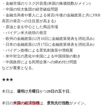
・金融市場のリスク許容度(米国の株価指数がメイン)
・中国の恒大集団の経営破綻問題
・金融当局者や要人による発言(今後の金融政策と共にFRB
高官の発言への注目度が高まる)
・原油と金を中心とした商品市場
・バイデン米大統領の発言
・欧州の金融政策(12月16日に金融政策発表を消化済み)
・日本の金融政策(12月17日に金融政策発表を消化済み)
・バイデン政権による景気刺激策や増税案
・米中対立の悪化や米国による中国排除の動き
・中国政府による民間企業への締め付け問題
などが重要となる。
★★★
本日は、
週明け月曜日
かつ
20日の五十日
。
本日の
米国の経済指標
は、
景気先行指数
がメイン。