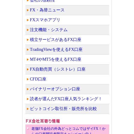
会社の信頼性
FX・為替ニュース
FXスマホアプリ
注文機能・システム
積立サービスがあるFX口座
TradingViewを使えるFX口座
MT4やMT5を使えるFX口座
FX自動売買（シストレ）口座
CFD口座
バイナリーオプション口座
読者が選んだFX口座人気ランキング！
ビットコイン取引所・販売所を比較
老舗FX会社の外為どっとコムではザイFX！か
らの口座開設者限定キャンペーン中！