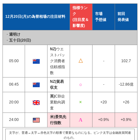
指標ラン
ク
市場
前回
12月20日(月)の為替相場の注目材料
(注目度＆
予想値
発表値
影響度)
・
週明け
・
五十日(20日)
NZ)
ウエ
ストパッ
05:00
ク消費者
-
102.7
信頼感指
数
NZ)貿易
06:45
-
-12.86億
収支
英)
CBI企
20:00
業動向調
+20
+26
査
米)景気先
24:00
+0.9%
+0.9%
行指数
文字が、普通→太字→赤色太字の順番で重要なものになる。ピンク太字は金融政策関連
のもの。