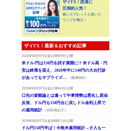
ザイFX！読者に
圧倒的人気！
狭いスプレッドと高いス
ワップが魅力！
ザイFX！最新＆おすすめ記事
2026年08月07日(金)18時09分公開
米ドル/円は150円を試す展開に!? 米ドル高・円
安は終焉を迎え、2026年中に140円の大台打診
があってもサプライズ…
（陳満咲杜）
2026年08月07日(金)15時43分公開
口先の楽観論とは違って中東情勢は悪化し原油
反発、ドル円も158円台に戻しドル金利上昇で
の雇用統計
（持田有紀子）
2026年08月07日(金)09時11分公開
ドル円158円半ば！今晩米雇用統計→介入も一