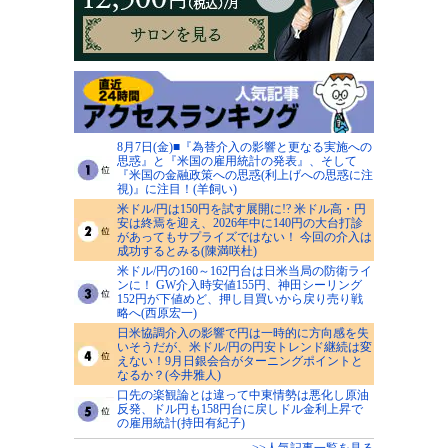
8月7日(金)■『為替介入の影響と更なる実施への
思惑』と『米国の雇用統計の発表』、そして
『米国の金融政策への思惑(利上げへの思惑に注
視)』に注目！(羊飼い)
米ドル/円は150円を試す展開に!? 米ドル高・円
安は終焉を迎え、2026年中に140円の大台打診
があってもサプライズではない！ 今回の介入は
成功するとみる(陳満咲杜)
米ドル/円の160～162円台は日米当局の防衛ライ
ンに！ GW介入時安値155円、神田シーリング
152円が下値めど、押し目買いから戻り売り戦
略へ(西原宏一)
日米協調介入の影響で円は一時的に方向感を失
いそうだが、米ドル/円の円安トレンド継続は変
えない！9月日銀会合がターニングポイントと
なるか？(今井雅人)
口先の楽観論とは違って中東情勢は悪化し原油
反発、ドル円も158円台に戻しドル金利上昇で
の雇用統計(持田有紀子)
>>人気記事一覧を見る