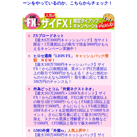
ーンをやっているのか、こちらからチェック！
FXブロードネット
【最大6万3000円キャッシュバック】当サイト
限定！1万通貨以上の取引で現金3000円がもら
えるキャンペーン実施中！
ヒロセ通商「LION FX」
キャッシュバック増
額
ＮＥＷ！
【最大100万7000円キャッシュバック】ザイ
FX！から口座開設後、英ポンド/円1万通貨以
上の取引で5000円がもらえる！ さらに他社か
らのりかえなら2000円！ 取引量に応じて最大
100万円のチャンスも！
外為どっとコム「外貨ネクストネオ」
【最大101万2000円＋1200FXポイント】ザイ
FX！から口座開設後、FX口座で1万通貨以上
の取引1回で5000円+らくらくFX積立1回以上定
期買付で3000円。さらにらくらくFX積立開設
200FXポイント＆定期買付1回以上で1000FXポ
イント。さらに取引量に応じて最大100万円に
加え、スクール受講と理解度テスト合格など
で1000円、CFD開設と取引で最大4000円！
GMO外貨「外貨ex」
人気上昇中！
【最大100万4000円キャッシュバック】ザイ