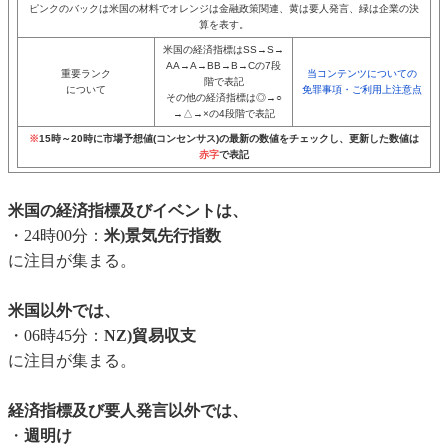
ピンクのバックは米国の材料でオレンジは金融政策関連、黄は要人発言、緑は企業の決
算を表す。
米国の経済指標はSS→S→
AA→A→BB→B→Cの7段
重要ランク
当コンテンツについての
階で表記
について
免罪事項・ご利用上注意点
その他の経済指標は◎→○
→△→×の4段階で表記
※
15時～20時に市場予想値(コンセンサス)の最新の数値をチェックし、更新した数値は
赤字
で表記
米国の経済指標及びイベントは、
・24時00分：
米)景気先行指数
に注目が集まる。
米国以外では、
・06時45分：
NZ)貿易収支
に注目が集まる。
経済指標及び要人発言以外では、
・
週明け