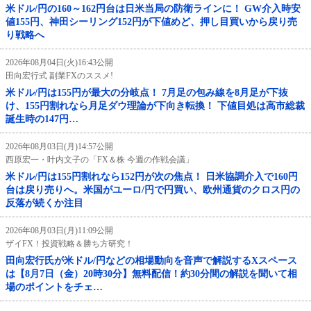
米ドル/円の160～162円台は日米当局の防衛ラインに！ GW介入時安
値155円、神田シーリング152円が下値めど、押し目買いから戻り売
り戦略へ
2026年08月04日(火)16:43公開
田向宏行式 副業FXのススメ!
米ドル/円は155円が最大の分岐点！ 7月足の包み線を8月足が下抜
け、155円割れなら月足ダウ理論が下向き転換！ 下値目処は高市総裁
誕生時の147円…
2026年08月03日(月)14:57公開
西原宏一・叶内文子の「FX＆株 今週の作戦会議」
米ドル/円は155円割れなら152円が次の焦点！ 日米協調介入で160円
台は戻り売りへ。米国がユーロ/円で円買い、欧州通貨のクロス円の
反落が続くか注目
2026年08月03日(月)11:09公開
ザイFX！投資戦略＆勝ち方研究！
田向宏行氏が米ドル/円などの相場動向を音声で解説するXスペース
は【8月7日（金）20時30分】無料配信！約30分間の解説を聞いて相
場のポイントをチェ…