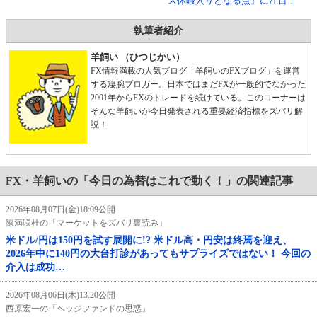
ス休暇入りとなる点』に注目！
執筆者紹介
羊飼い （ひつじかい）
FX情報満載の人気ブログ「羊飼いのFXブログ」を運営
する凄腕ブロガー。日本ではまだFXが一般的でなかった
2001年からFXのトレードを続けている。このコーナーは
そんな羊飼いが今日発表される重要経済指標をズバリ解
説！
FX・羊飼いの「今日の為替はこれで動く！」の関連記事
2026年08月07日(金)18:09公開
陳満咲杜の「マーケットをズバリ裏読み」
米ドル/円は150円を試す展開に!? 米ドル高・円安は終焉を迎え、
2026年中に140円の大台打診があってもサプライズではない！ 今回の
介入は成功…
2026年08月06日(木)13:20公開
西原宏一の「ヘッジファンドの思惑」