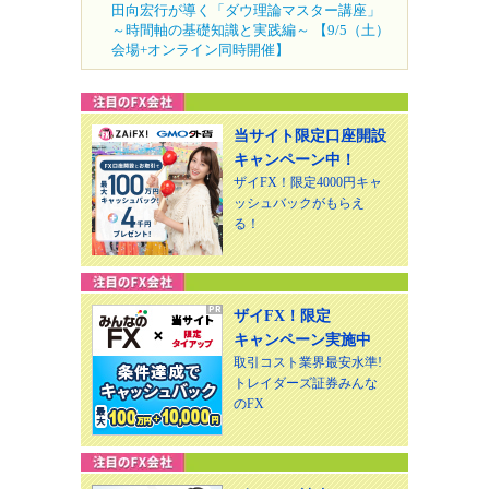
田向宏行が導く「ダウ理論マスター講座」
～時間軸の基礎知識と実践編～ 【9/5（土）
会場+オンライン同時開催】
当サイト限定口座開設
キャンペーン中！
ザイFX！限定4000円キャ
ッシュバックがもらえ
る！
ザイFX！限定
キャンペーン実施中
取引コスト業界最安水準!
トレイダーズ証券みんな
のFX