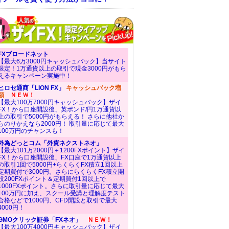
FXブロードネット
【最大6万3000円キャッシュバック】当サイト
限定！1万通貨以上の取引で現金3000円がもら
えるキャンペーン実施中！
ヒロセ通商「LION FX」
キャッシュバック増
額
ＮＥＷ！
【最大100万7000円キャッシュバック】ザイ
FX！から口座開設後、英ポンド/円1万通貨以
上の取引で5000円がもらえる！ さらに他社か
らのりかえなら2000円！ 取引量に応じて最大
100万円のチャンスも！
外為どっとコム「外貨ネクストネオ」
【最大101万2000円＋1200FXポイント】ザイ
FX！から口座開設後、FX口座で1万通貨以上
の取引1回で5000円+らくらくFX積立1回以上
定期買付で3000円。さらにらくらくFX積立開
設200FXポイント＆定期買付1回以上で
1000FXポイント。さらに取引量に応じて最大
100万円に加え、スクール受講と理解度テスト
合格などで1000円、CFD開設と取引で最大
4000円！
GMOクリック証券「FXネオ」
ＮＥＷ！
【最大100万4000円キャッシュバック】ザイ