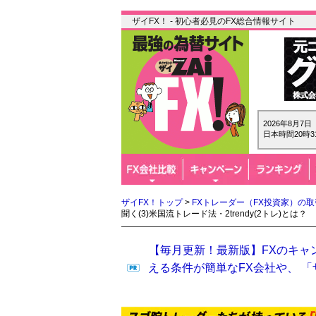
ザイFX！ - 初心者必見のFX総合情報サイト
2026年8月7
日本時間20時3
ザイFX！トップ
>
FXトレーダー（FX投資家）の
聞く(3)米国流トレード法・2trendy(2トレ)とは？
【毎月更新！最新版】FXのキャ
える条件が簡単なFX会社や、 