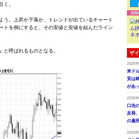
引く。
よう。上昇か下落か、トレンドが出ているチャート
ートを例にすると、その安値と安値を結んだライン
」
と呼ばれるものとなる。
ザイ
2026
米ドル
安は終
があ
2026
口先
反発
の雇
2026