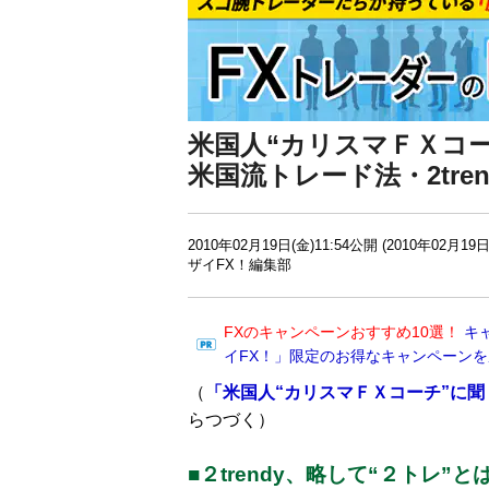
米国人“カリスマＦＸコー
米国流トレード法・2tren
2010年02月19日(金)11:54公開 (2010年02月19日
ザイFX！編集部
FXのキャンペーンおすすめ10選！
キ
イFX！」限定のお得なキャンペーン
（
「米国人“カリスマＦＸコーチ”に聞く
らつづく）
■２trendy、略して“２トレ”