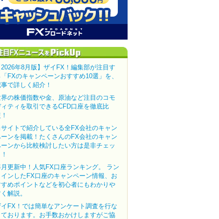
【2026年8月版】ザイFX！編集部が注目す
る「FXのキャンペーンおすすめ10選」を、
記事で詳しく紹介！
世界の株価指数や金、原油など注目のコモ
ディティを取引できるCFD口座を徹底比
較！
当サイトで紹介している全FX会社のキャン
ペーンを掲載！たくさんのFX会社のキャン
ペーンから比較検討したい方は是非チェッ
ク！
毎月更新中！人気FX口座ランキング。 ラン
クインしたFX口座のキャンペーン情報、お
すすめポイントなどを初心者にもわかりや
すく解説。
ザイFX！では簡単なアンケート調査を行な
っております。お手数おかけしますがご協