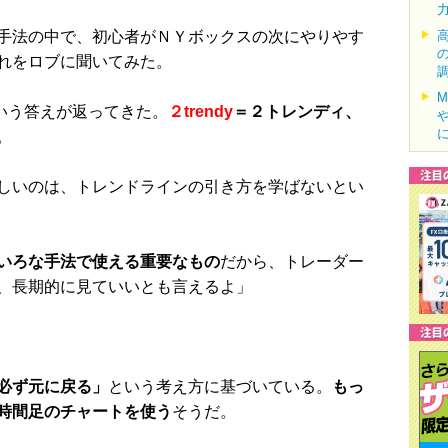
手法の中で、初心者がＮＹボックスの次にやりやす
れをロブに聞いてみた。
という答えが返ってきた。
２trendy
＝２トレンディ、
。
しいのは、トレンドラインの引き方を学ばないとい
いろな手法で使える重要なもの
だから、トレーダー
、長期的に見ていいとも言えるよ」
る
必ず元に戻る」
という考え方に基づいている。
もっ
時間足のチャートを使う
そうだ。