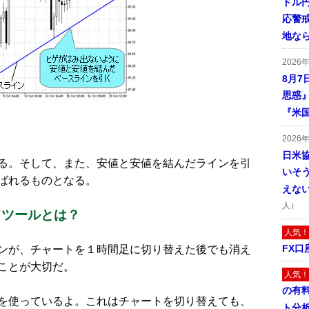
ドル
応警
地な
2026
8月7
思惑
『米
2026
日米
る。そして、また、安値と安値を結んだラインを引
いそ
ばれるものとなる。
えな
人）
ドツールとは？
人気！
FX口
ンが、チャートを１時間足に切り替えた後でも消え
ことが大切だ。
人気！
の有
を使っているよ。これはチャートを切り替えても、
ト分