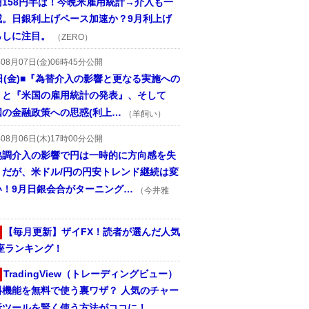
円158円半ば！今晩米雇用統計→介入も一
戒。日銀利上げペース加速か？9月利上げ
らしに注目。
（ZERO）
年08月07日(金)06時45分公開
日(金)■『為替介入の影響と更なる実施への
』と『米国の雇用統計の発表』、そして
国の金融政策への思惑(利上…
（羊飼い）
年08月06日(木)17時00分公開
協調介入の影響で円は一時的に方向感を失
うだが、米ドル/円の円安トレンド継続は変
い！9月日銀会合がターニング…
（今井雅
【毎月更新】ザイFX！読者が選んだ人気
座ランキング！
TradingView（トレーディングビュー）
料機能を無料で使う裏ワザ？ 人気のチャー
析ツールを賢く使う方法がココに！