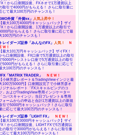
FX！から口座開設後、FXネオで1万通貨以上
の取引で4000円がもらえる！ さらに取引量に
応じて最大100万円のチャンスも！
GMO外貨「外貨ex」
人気上昇中！
【最大100万4000円キャッシュバック】ザイ
FX！から口座開設後、1万通貨以上の取引で
4000円がもらえる！ さらに取引量に応じて最
大100万円のチャンスも！
トレイダーズ証券「みんなのFX」
人気！
Ｎ
ＥＷ！
【最大101万円キャッシュバック】ザイFX！
から口座開設後、FX口座で5万通貨以上の取引
で5000円+シストレ口座で5万通貨以上の取引
で5000円がもらえる！ さらに取引量に応じて
最大100万円のチャンスも！
JFX「MATRIX TRADER」
ＮＥＷ！
【小林芳彦レポート＆TradingViewインジと最
大100万5000円】口座開設完了で小林芳彦オ
リジナルレポート「FXスキャルピングのコ
ツ」およびTradingView専用インジケーター
「コバスキャインジ」当日プレゼント＆専用
フォームからの申込と合計1万通貨以上の新規
取引で5000円キャッシュバック！さらに取引
量に応じて最大100万円のチャンスも！
トレイダーズ証券「LIGHT FX」
ＮＥＷ！
【最大100万3000円キャッシュバック】ザイ
FX！から口座開設後、LIGHT FXで5万通貨以
上の取引で3000円がもらえる！さらに取引量
に応じて最大100万円のチャンスも！