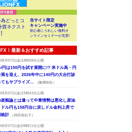
当サイト限定
キャンペーン実施中
初心者にうれしい無料オ
ンラインセミナーが充実!
FX！最新＆おすすめ記事
年08月07日(金)18時09分公開
/円は150円を試す展開に!? 米ドル高・円
焉を迎え、2026年中に140円の大台打診
ってもサプライズ…
（陳満咲杜）
年08月07日(金)15時43分公開
の楽観論とは違って中東情勢は悪化し原油
、ドル円も158円台に戻しドル金利上昇で
用統計
（持田有紀子）
年08月07日(金)09時11分公開