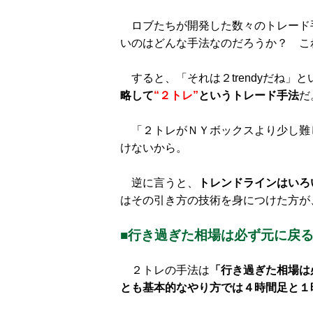
ロブたちが開発した数々のトレード
いのはどんな手法なのだろうか？ こ
すると、「それは２trendyだね」
略して
“２トレ”
というトレード手法
だ
「２トレがＮＹボックスより少し難
けないから。
逆に言うと、
トレンドラインはいろ
はその引き方の技術を身につけた方が
■行き過ぎた相場は必ず元に戻
２トレの手法は
「行き過ぎた相場は
とも基本的なやり方では４時間足と１