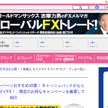
日（金）
--/--
--/--
--/--
--/--
1分48秒
--.--
--
--.--
--
--.--
--
--.--
--
取引手法を公開！
> 米国人“カリスマＦＸコーチ”ロブ・ブッカー氏に
ンペーンおすすめ10選！ キャッシュバックがもら
「ザイFX！」限定のお得なキャンペーンを厳選して
紹介