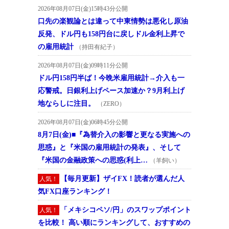
2026年08月07日(金)15時43分公開
口先の楽観論とは違って中東情勢は悪化し原油
反発、ドル円も158円台に戻しドル金利上昇で
の雇用統計
（持田有紀子）
2026年08月07日(金)09時11分公開
ドル円158円半ば！今晩米雇用統計→介入も一
応警戒。日銀利上げペース加速か？9月利上げ
地ならしに注目。
（ZERO）
2026年08月07日(金)06時45分公開
8月7日(金)■『為替介入の影響と更なる実施への
思惑』と『米国の雇用統計の発表』、そして
『米国の金融政策への思惑(利上…
（羊飼い）
【毎月更新】ザイFX！読者が選んだ人
人気！
気FX口座ランキング！
「メキシコペソ/円」のスワップポイント
人気！
を比較！ 高い順にランキングして、おすすめの