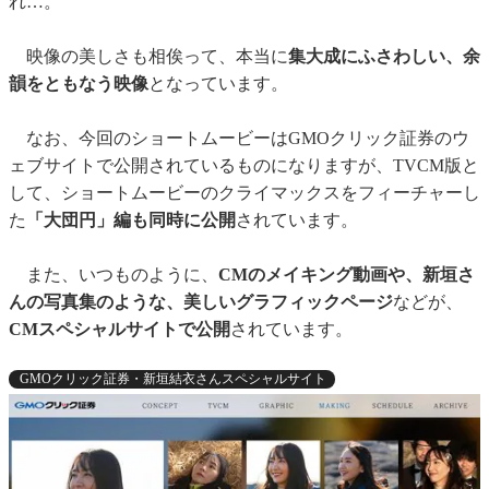
れ…。
映像の美しさも相俟って、本当に
集大成にふさわしい、余
韻をともなう映像
となっています。
なお、今回のショートムービーはGMOクリック証券のウ
ェブサイトで公開されているものになりますが、TVCM版と
して、ショートムービーのクライマックスをフィーチャーし
た
「大団円」編も同時に公開
されています。
また、いつものように、
CMのメイキング動画や、新垣さ
んの写真集のような、美しいグラフィックページ
などが、
CMスペシャルサイトで公開
されています。
GMOクリック証券・新垣結衣さんスペシャルサイト