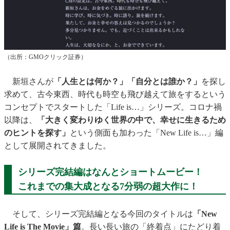
（出所：GMOクリック証券）
新垣さんが
「人生とは何か？」「自分とは誰か？」
を探し
求めて、古今東西、時代も時空も飛び越えて旅をするという
コンセプトでスタートした「Life is…」シリーズ。コロナ禍
以降は、
「大きく変わりゆく世界の中で、幸せに生きるため
のヒントを探す」
という側面も加わった「New Life is…」編
として展開されてきました。
シリーズ完結編はなんとショートムービー！
これまでの集大成となる7分弱の超大作に！
そして、シリーズ完結編となる今回のタイトルは
「New
Life is The Movie」篇
。長い長い旅の「終着点」にたどり着