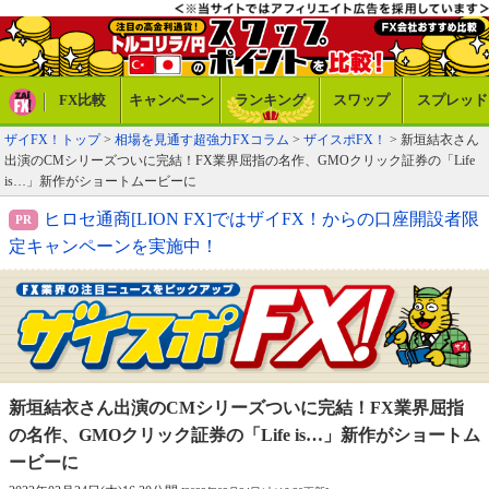
FX比較
キャンペーン
ランキング
スワップ
スプレッド
ザイFX！トップ
>
相場を見通す超強力FXコラム
>
ザイスポFX！
> 新垣結衣さん
出演のCMシリーズついに完結！FX業界屈指の名作、GMOクリック証券の「Life
is…」新作がショートムービーに
ヒロセ通商[LION FX]ではザイFX！からの口座開設者限
定キャンペーンを実施中！
新垣結衣さん出演のCMシリーズついに完結！
FX業界屈指
の名作、GMOクリック証券の
「Life is…」新作がショートム
ービーに