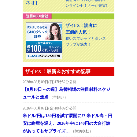
ンラインセミナーが充実!
ザイFX！読者に
圧倒的人気！
狭いスプレッドと高いス
ワップが魅力！
ザイFX！最新＆おすすめ記事
2026年08月09日(日)17時52分公開
【8月10日～の週】為替相場の注目材料スケジ
ュールと焦点
（羊飼い）
2026年08月07日(金)18時09分公開
米ドル/円は150円を試す展開に!? 米ドル高・円
安は終焉を迎え、2026年中に140円の大台打診
があってもサプライズ…
（陳満咲杜）