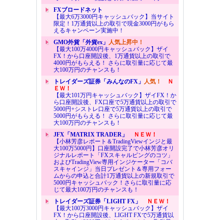
FXブロードネット
【最大6万3000円キャッシュバック】当サイト
限定！1万通貨以上の取引で現金3000円がもら
えるキャンペーン実施中！
GMO外貨「外貨ex」
人気上昇中！
【最大100万4000円キャッシュバック】ザイ
FX！から口座開設後、1万通貨以上の取引で
4000円がもらえる！ さらに取引量に応じて最
大100万円のチャンスも！
トレイダーズ証券「みんなのFX」
人気！
Ｎ
ＥＷ！
【最大101万円キャッシュバック】ザイFX！か
ら口座開設後、FX口座で5万通貨以上の取引で
5000円+シストレ口座で5万通貨以上の取引で
5000円がもらえる！ さらに取引量に応じて最
大100万円のチャンスも！
JFX「MATRIX TRADER」
ＮＥＷ！
【小林芳彦レポート＆TradingViewインジと最
大100万5000円】口座開設完了で小林芳彦オリ
ジナルレポート「FXスキャルピングのコツ」
およびTradingView専用インジケーター「コバ
スキャインジ」当日プレゼント＆専用フォー
ムからの申込と合計1万通貨以上の新規取引で
5000円キャッシュバック！さらに取引量に応
じて最大100万円のチャンスも！
トレイダーズ証券「LIGHT FX」
ＮＥＷ！
【最大100万3000円キャッシュバック】ザイ
FX！から口座開設後、LIGHT FXで5万通貨以