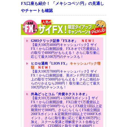
FX口座も紹介！ 「メキシコペソ/円」の見通し
やチャートも確認
GMOクリック証券「FXネオ」
ＮＥＷ！
【最大100万4000円キャッシュバック】ザイ
FX！から口座開設後、FXネオで1万通貨以上
の取引で4000円がもらえる！ さらに取引量に
応じて最大100万円のチャンスも！
ヒロセ通商「LION FX」
キャッシュバック増
額
ＮＥＷ！
【最大100万7000円キャッシュバック】ザイ
FX！から口座開設後、英ポンド/円1万通貨以
上の取引で5000円がもらえる！ さらに他社か
らのりかえなら2000円！ 取引量に応じて最大
100万円のチャンスも！
外為どっとコム「外貨ネクストネオ」
【最大101万2000円＋1200FXポイント】ザイ
FX！から口座開設後、FX口座で1万通貨以上
の取引1回で5000円+らくらくFX積立1回以上定
期買付で3000円。さらにらくらくFX積立開設
200FXポイント＆定期買付1回以上で1000FXポ
イント。さらに取引量に応じて最大100万円に
加え、スクール受講と理解度テスト合格など
で1000円、CFD開設と取引で最大4000円！