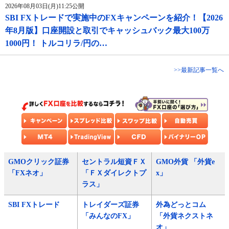
2026年08月03日(月)11:25公開
SBI FXトレードで実施中のFXキャンペーンを紹介！【2026
年8月版】口座開設と取引でキャッシュバック最大100万
1000円！ トルコリラ/円の…
>>最新記事一覧へ
GMOクリック証券
セントラル短資ＦＸ
GMO外貨 「外貨e
「FXネオ」
「ＦＸダイレクトプ
x」
ラス」
SBI FXトレード
トレイダーズ証券
外為どっとコム
「みんなのFX」
「外貨ネクストネ
オ」