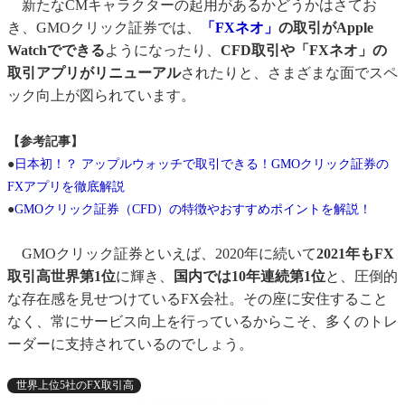
新たなCMキャラクターの起用があるかどうかはさてお
き、GMOクリック証券では、
「FXネオ」
の取引がApple
Watchでできる
ようになったり、
CFD取引や「FXネオ」の
取引アプリがリニューアル
されたりと、さまざまな面でスペ
ック向上が図られています。
【参考記事】
●
日本初！？ アップルウォッチで取引できる！GMOクリック証券の
FXアプリを徹底解説
●
GMOクリック証券（CFD）の特徴やおすすめポイントを解説！
GMOクリック証券といえば、2020年に続いて
2021年もFX
取引高世界第1位
に輝き、
国内では10年連続第1位
と、圧倒的
な存在感を見せつけているFX会社。その座に安住すること
なく、常にサービス向上を行っているからこそ、多くのトレ
ーダーに支持されているのでしょう。
世界上位5社のFX取引高