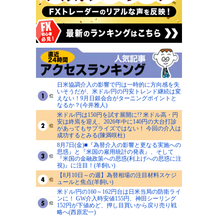
日米協調介入の影響で円は一時的に方向感を失
いそうだが、米ドル/円の円安トレンド継続は変
えない！9月日銀会合がターニングポイントと
なるか？(今井雅人)
米ドル/円は150円を試す展開に!? 米ドル高・円
安は終焉を迎え、2026年中に140円の大台打診
があってもサプライズではない！ 今回の介入は
成功するとみる(陳満咲杜)
8月7日(金)■『為替介入の影響と更なる実施への
思惑』と『米国の雇用統計の発表』、そして
『米国の金融政策への思惑(利上げへの思惑に注
視)』に注目！(羊飼い)
【8月10日～の週】為替相場の注目材料スケジ
ュールと焦点(羊飼い)
米ドル/円の160～162円台は日米当局の防衛ライ
ンに！ GW介入時安値155円、神田シーリング
152円が下値めど、押し目買いから戻り売り戦
略へ(西原宏一)