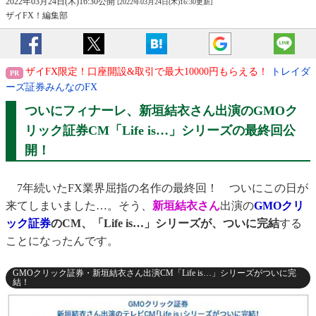
2022年03月24日(木)16:30公開
[2022年03月24日(木)16:30更新]
ザイFX！編集部
ザイFX限定！口座開設&取引で最大10000円もらえる！
トレイダ
ーズ証券みんなのFX
ついにフィナーレ、新垣結衣さん出演のGMOク
リック証券CM「Life is…」シリーズの最終回公
開！
7年続いたFX業界屈指の名作の最終回！ ついにこの日が
来てしまいました…。そう、
新垣結衣さん
出演の
GMOクリ
ック証券
のCM、「Life is…」シリーズが、ついに完結
する
ことになったんです。
GMOクリック証券・新垣結衣さん出演CM「Life is…」シリーズがついに完
結！