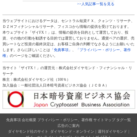
>>人気記事一覧を見る
当ウェブサイトにおけるデータは、セントラル短資ＦＸ、クォンツ・リサーチ、
ＤＺＨフィナンシャルリサーチ、フィスコから情報の提供を受けております。
本ウェブサイト「ザイFX！」は、情報の提供を目的として運営しており、投
資、その他の行動を勧誘する目的では運営しておりません。通貨ペアの選択、売
買レートなど投資の最終決定は、お客様ご自身の判断でなさるようにお願いいた
します。さらに詳しいことは
「免責事項」
、
「プライバシー・ポリシー、著作
権」
のページをご確認ください。
当サイト「ザイFX！」の運営元：株式会社ダイヤモンド・フィナンシャル・リ
サーチ
株主：株式会社ダイヤモンド社（100％）
加入協会：一般社団法人日本暗号資産ビジネス協会（ＪＣＢＡ）
免責事項
会社概要
プライバシー・ポリシー、著作権
サイトマップ
タグ一覧
広告のご案内
ダイヤモンド社のサイト
ダイヤモンド・オンライン
|
週刊ダイヤモンド
|