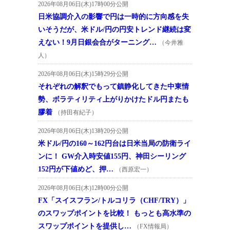
2026年08月06日(木)17時00分公開
日米協調介入の影響で円は一時的に方向感を失
いそうだが、米ドル/円の円安トレンド継続は変
えない！9月日銀会合がターニング…
（今井雅
人）
2026年08月06日(木)15時29分公開
それぞれの解釈でもって鎮静化してきた中東情
勢、ボラティリティ上がりかけたドル円またも
膠着
（持田有紀子）
2026年08月06日(木)13時20分公開
米ドル/円の160～162円台は日米当局の防衛ライ
ンに！ GW介入時安値155円、神田シーリング
152円が下値めど、押…
（西原宏一）
2026年08月06日(木)12時00分公開
FX「スイスフラン/トルコリラ（CHF/TRY）」
のスワップポイントを比較！ もっとも高水準の
スワップポイントを提供し…
（FX情報局）