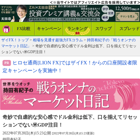
FX比較
キャンペーン
ランキング
スワップ
スプレッド
ザイFX！トップ
>
相場を見通す超強力FXコラム
>
持田有紀子の「戦うオンナの
マーケット日記」
> 奇妙で自虐的な安心感でドル金利は低下、口を揃えてリセッ
ションでない米GDP注目！
ヒロセ通商[LION FX]ではザイFX！からの口座開設者限
定キャンペーンを実施中！
奇妙で自虐的な安心感でドル金利は低下、
口を揃えてリセッ
ションでない米GDP注目！
2022年07月28日(木)15:23公開
[2022年07月28日(木)15:23更新]
持田有紀子