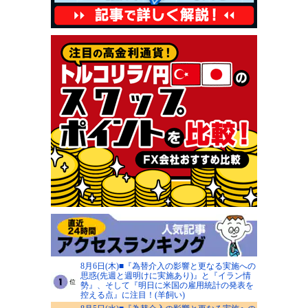
8月6日(木)■『為替介入の影響と更なる実施への
思惑(先週と週明けに実施あり)』と『イラン情
勢』、そして『明日に米国の雇用統計の発表を
控える点』に注目！(羊飼い)