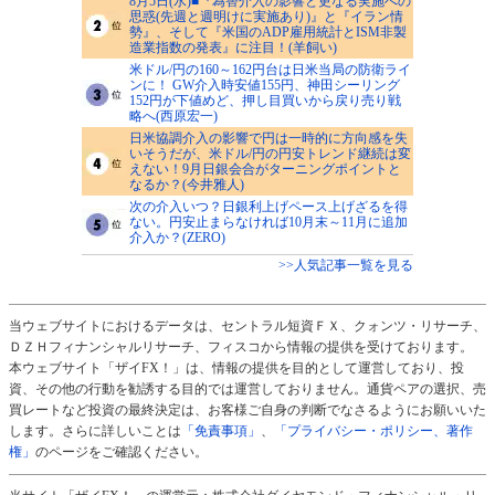
8月5日(水)■『為替介入の影響と更なる実施への
思惑(先週と週明けに実施あり)』と『イラン情
勢』、そして『米国のADP雇用統計とISM非製
造業指数の発表』に注目！(羊飼い)
米ドル/円の160～162円台は日米当局の防衛ライ
ンに！ GW介入時安値155円、神田シーリング
152円が下値めど、押し目買いから戻り売り戦
略へ(西原宏一)
日米協調介入の影響で円は一時的に方向感を失
いそうだが、米ドル/円の円安トレンド継続は変
えない！9月日銀会合がターニングポイントと
なるか？(今井雅人)
次の介入いつ？日銀利上げペース上げざるを得
ない。円安止まらなければ10月末～11月に追加
介入か？(ZERO)
>>人気記事一覧を見る
当ウェブサイトにおけるデータは、セントラル短資ＦＸ、クォンツ・リサーチ、
ＤＺＨフィナンシャルリサーチ、フィスコから情報の提供を受けております。
本ウェブサイト「ザイFX！」は、情報の提供を目的として運営しており、投
資、その他の行動を勧誘する目的では運営しておりません。通貨ペアの選択、売
買レートなど投資の最終決定は、お客様ご自身の判断でなさるようにお願いいた
します。さらに詳しいことは
「免責事項」
、
「プライバシー・ポリシー、著作
権」
のページをご確認ください。