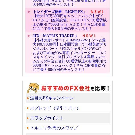
5000円がもらえる！ さらに取引量に応じて最
大100万円のチャンスも！
トレイダーズ証券「LIGHT FX」
ＮＥＷ！
【最大100万3000円キャッシュバック】ザイ
FX！から口座開設後、LIGHT FXで5万通貨以
上の取引で3000円がもらえる！さらに取引量
に応じて最大100万円のチャンスも！
JFX「MATRIX TRADER」
ＮＥＷ！
【小林芳彦レポート＆TradingViewインジと最
大100万5000円】口座開設完了で小林芳彦オリ
ジナルレポート「FXスキャルピングのコツ」
およびTradingView専用インジケーター「コバ
スキャインジ」当日プレゼント＆専用フォー
ムからの申込と合計1万通貨以上の新規取引で
5000円キャッシュバック！さらに取引量に応
じて最大100万円のチャンスも！
注目のFXキャンペーン
スプレッド（取引コスト）
スワップポイント
トルコリラ/円のスワップ