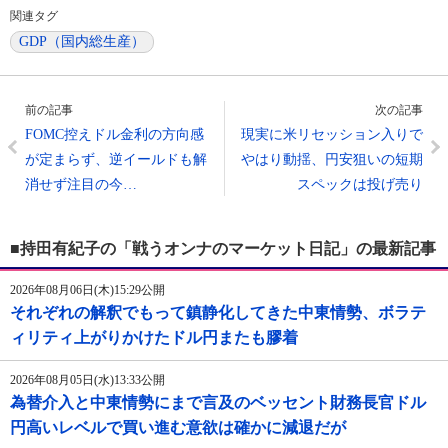
関連タグ
GDP（国内総生産）
前の記事
次の記事
FOMC控えドル金利の方向感
現実に米リセッション入りで
が定まらず、逆イールドも解
やはり動揺、円安狙いの短期
消せず注目の今…
スペックは投げ売り
■持田有紀子の「戦うオンナのマーケット日記」の最新記事
2026年08月06日(木)15:29公開
それぞれの解釈でもって鎮静化してきた中東情勢、ボラテ
ィリティ上がりかけたドル円またも膠着
2026年08月05日(水)13:33公開
為替介入と中東情勢にまで言及のベッセント財務長官ドル
円高いレベルで買い進む意欲は確かに減退だが