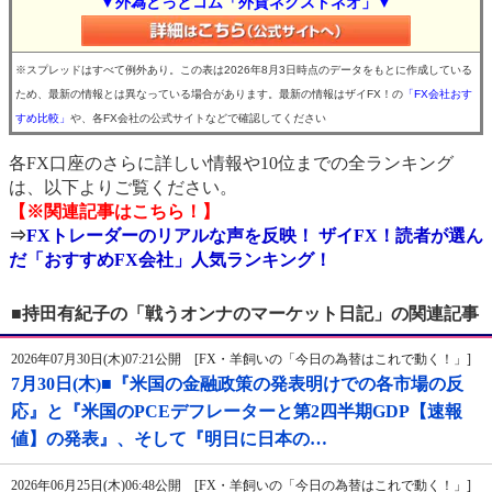
▼外為どっとコム「外貨ネクストネオ」▼
※スプレッドはすべて例外あり。この表は2026年8月3日時点のデータをもとに作成している
ため、最新の情報とは異なっている場合があります。最新の情報はザイFX！の
「FX会社おす
すめ比較」
や、各FX会社の公式サイトなどで確認してください
各FX口座のさらに詳しい情報や10位までの全ランキング
は、以下よりご覧ください。
【※関連記事はこちら！】
⇒
FXトレーダーのリアルな声を反映！ ザイFX！読者が選ん
だ「おすすめFX会社」人気ランキング！
■持田有紀子の「戦うオンナのマーケット日記」の関連記事
2026年07月30日(木)07:21公開 [FX・羊飼いの「今日の為替はこれで動く！」]
7月30日(木)■『米国の金融政策の発表明けでの各市場の反
応』と『米国のPCEデフレーターと第2四半期GDP【速報
値】の発表』、そして『明日に日本の…
2026年06月25日(木)06:48公開 [FX・羊飼いの「今日の為替はこれで動く！」]