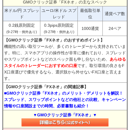
GMOクリック証券「FXネオ」の主なスペック
米ドル/円 スプレッ
ユーロ/米ドル スプ
最低取引単
通貨ペア数
ド
レッド
位
0.2銭原則固定
0.3pips原則固定
1000通貨
24ペア
(9-27時・例外あり)
(9-27時・例外あり)
【GMOクリック証券「FXネオ」のおすすめポイント】
機能性の高い取引ツールが、多くのトレーダーから支持されていま
す。特に、スマホアプリの操作性が非常に優れており、スプレッド
やスワップポイントなどのスペック面も申し分ないため、
あらゆる
スタイルのトレーダーにおすすめの口座
です。取引環境の良さをF
X口座選びで優先するなら、選択肢から外せないFX口座と言えま
す。
【GMOクリック証券「FXネオ」の関連記事】
■GMOクリック証券「FXネオ」のメリット・デメリットを解説！
スプレッド、スワップポイントなどの他社との比較、キャンペーン
情報や口座開設までの時間、必要書類も紹介！
▼GMOクリック証券「FXネオ」▼