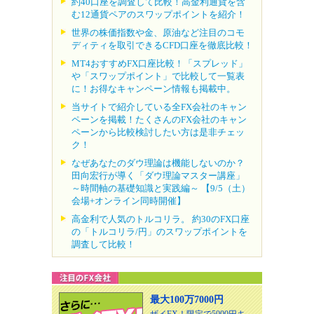
約40口座を調査して比較！高金利通貨を含
む12通貨ペアのスワップポイントを紹介！
世界の株価指数や金、原油など注目のコモ
ディティを取引できるCFD口座を徹底比較！
MT4おすすめFX口座比較！「スプレッド」
や「スワップポイント」で比較して一覧表
に！お得なキャンペーン情報も掲載中。
当サイトで紹介している全FX会社のキャン
ペーンを掲載！たくさんのFX会社のキャン
ペーンから比較検討したい方は是非チェッ
ク！
なぜあなたのダウ理論は機能しないのか？
田向宏行が導く「ダウ理論マスター講座」
～時間軸の基礎知識と実践編～ 【9/5（土）
会場+オンライン同時開催】
高金利で人気のトルコリラ。 約30のFX口座
の「トルコリラ/円」のスワップポイントを
調査して比較！
最大100万7000円
ザイFX！限定で5000円キ