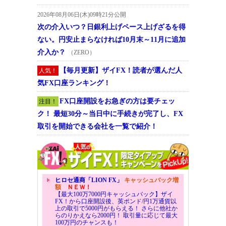
2026年08月06日(木)09時21分公開
次の介入いつ？日銀利上げペース上げざるを得
ない。円安止まらなければ10月末～11月に追加
介入か？
（ZERO）
【毎月更新】ザイFX！読者が選んだ人
人気！
気FX口座ランキング！
FX口座開設をお急ぎの方は要チェッ
注目！
ク！ 最短30分～当日中に手続きが完了し、FX
取引を開始できる会社を一覧で紹介！
ヒロセ通商「LION FX」
キャッシュバック増
額
ＮＥＷ！
【最大100万7000円キャッシュバック】ザイ
FX！から口座開設後、英ポンド/円1万通貨以
上の取引で5000円がもらえる！ さらに他社か
らのりかえなら2000円！ 取引量に応じて最大
100万円のチャンスも！