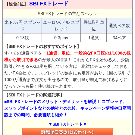
SBI FXトレード
【総合2位】
SBI FXトレードの主なスペック
米ドル/円 スプレッ
ユーロ/米ドル スプ
最低取引単
通貨ペア数
ド
レッド
位
0.18銭
0.3pips
1通貨
34ペア
【SBI FXトレードのおすすめポイント】
すべての通貨ペアを
「1通貨」単位、一般的なFX口座の1/1000の規
模から取引できる
のが最大の特徴！ これからFXを始める人、少額
取引ができるFX口座を探している方は、絶対にチェックしておき
たいFX会社です。スプレッドの狭さにも定評があり、1回の取引で
1000万通貨まで注文が出せるので、取引量が増えて稼げるように
なってからも長く使い続けられます。
【SBI FXトレードの関連記事】
■SBI FXトレードのメリット・デメリットを解説！ スプレッド、
スワップポイントなどの他社との比較、キャンペーン情報や口座開
設までの時間、必要書類も紹介！
▼SBI FXトレード▼