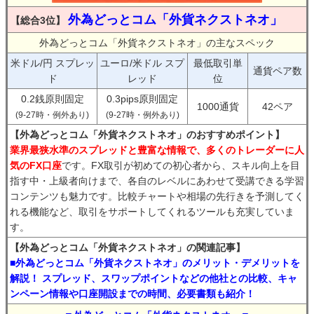
外為どっとコム「外貨ネクストネオ」
【総合3位】
外為どっとコム「外貨ネクストネオ」の主なスペック
米ドル/円 スプレッ
ユーロ/米ドル スプ
最低取引単
通貨ペア数
ド
レッド
位
0.2銭原則固定
0.3pips原則固定
1000通貨
42ペア
(9-27時・例外あり)
(9-27時・例外あり)
【外為どっとコム「外貨ネクストネオ」のおすすめポイント】
業界最狭水準のスプレッドと豊富な情報で、多くのトレーダーに人
気のFX口座
です。FX取引が初めての初心者から、スキル向上を目
指す中・上級者向けまで、各自のレベルにあわせて受講できる学習
コンテンツも魅力です。比較チャートや相場の先行きを予測してく
れる機能など、取引をサポートしてくれるツールも充実していま
す。
【外為どっとコム「外貨ネクストネオ」の関連記事】
■外為どっとコム「外貨ネクストネオ」のメリット・デメリットを
解説！ スプレッド、スワップポイントなどの他社との比較、キャ
ンペーン情報や口座開設までの時間、必要書類も紹介！