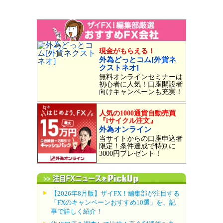
現金がもらえる！
外為どっとコム[外貨ネ
クストネオ]
無料オンラインセミナーは
初心者に人気！口座開設者
向けキャンペーンも充実！
人気の1000通貨自動売買
『iサイクル注文』
外為オンライン
当サイトからの口座申込者
限定！条件達成で特別に
3000円プレゼント！
【2026年8月版】ザイFX！編集部が注目する
「FXのキャンペーンおすすめ10選」を、記
事で詳しく紹介！