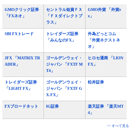
GMOクリック証券
セントラル短資ＦＸ
GMO外貨 「外貨e
「FXネオ」
「ＦＸダイレクトプ
x」
ラス」
SBI FXトレード
トレイダーズ証券
外為どっとコム
「みんなのFX」
「外貨ネクストネ
オ」
JFX 「MATRIX TR
ゴールデンウェイ・
ヒロセ通商 「LION
ADER」
ジャパン 「FXTF M
FX」
T4」
トレイダーズ証券
ゴールデンウェイ・
松井証券
「LIGHT FX」
ジャパン 「FXTF G
X-FX」
FXブロードネット
IG証券
楽天証券 「楽天MT
4」
>> すべて見る