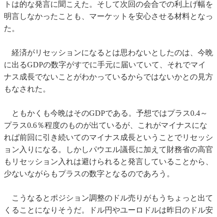
トは的な発言に聞こえた。そして次回の会合での利上げ幅を
明言しなかったことも、マーケットを安心させる材料となっ
た。
経済がリセッションになるとは思わないとしたのは、今晩
に出るGDPの数字がすでに手元に届いていて、それでマイ
ナス成長でないことがわかっているからではないかとの見方
もなされた。
ともかくも今晩はそのGDPである。予想ではプラス0.4～
プラス0.6％程度のものが出ているが、これがマイナスにな
れば前回に引き続いてのマイナス成長ということでリセッシ
ョン入りになる。しかしパウエル議長に加えて財務省の高官
もリセッション入れは避けられると発言していることから、
少ないながらもプラスの数字となるのであろう。
こうなるとポジション調整のドル売りがもうちょっと出て
くることになりそうだ。ドル円やユーロドルは昨日のドル安