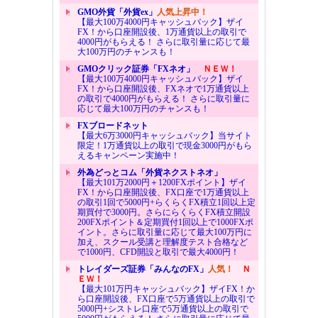
GMO外貨「外貨ex」
人気上昇中！
【最大100万4000円キャッシュバック】ザイ
FX！から口座開設後、1万通貨以上の取引で
4000円がもらえる！ さらに取引量に応じて最
大100万円のチャンスも！
GMOクリック証券「FXネオ」
ＮＥＷ！
【最大100万4000円キャッシュバック】ザイ
FX！から口座開設後、FXネオで1万通貨以上
の取引で4000円がもらえる！ さらに取引量に
応じて最大100万円のチャンスも！
FXブロードネット
【最大6万3000円キャッシュバック】当サイト
限定！1万通貨以上の取引で現金3000円がもら
えるキャンペーン実施中！
外為どっとコム「外貨ネクストネオ」
【最大101万2000円＋1200FXポイント】ザイ
FX！から口座開設後、FX口座で1万通貨以上
の取引1回で5000円+らくらくFX積立1回以上定
期買付で3000円。さらにらくらくFX積立開設
200FXポイント＆定期買付1回以上で1000FXポ
イント。さらに取引量に応じて最大100万円に
加え、スクール受講と理解度テスト合格など
で1000円、CFD開設と取引で最大4000円！
トレイダーズ証券「みんなのFX」
人気！
Ｎ
ＥＷ！
【最大101万円キャッシュバック】ザイFX！か
ら口座開設後、FX口座で5万通貨以上の取引で
5000円+シストレ口座で5万通貨以上の取引で