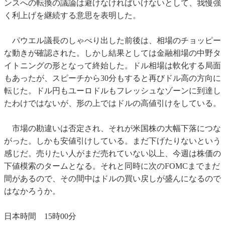
ンスへの転換の議論は避けなければいけないとして、我慢強
く利上げを継続する意思を表明した。
パウエル議長のしゃべり出した前後は、相場のチョッピー
な動きが確認された。しかし結果としては金融相場の中野タ
イトニングの形となって終始した。ドル相場は軟化する局面
もあったが、スピーチから30分もすると再びドル高の方向に
転じた。ドル円もユーロドルもフレッシュなゾーンに到達し
たわけではないが、形の上ではドルの高値引けをしている。
市場の勘違いは否定され、それが米国株の大幅下落につな
がった。しかも安値引けしている。まだ下げたりないという
感じだ。売りたい人がまだ売れていない以上、今週は株価の
下値模索のタームとなる。それと同時に次のFOMCまでまだ
間があるので、その間中はドルの買い戻しが盛んになるので
はなかろうか。
日本時間 15時00分