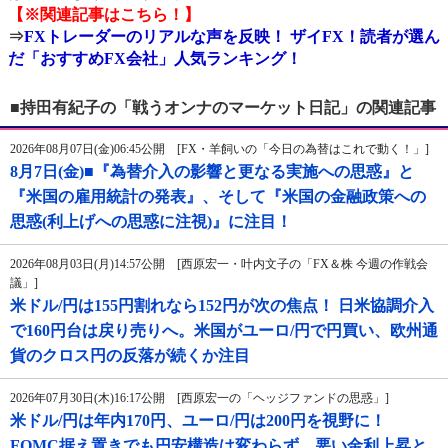
【※関連記事はこちら！】
⇒
FXトレーダーのリアルな声を反映！ ザイFX！読者が選ん
だ「おすすめFX会社」人気ランキング！
■持田有紀子の「戦うオンナのマーケット日記」の関連記事
2026年08月07日(金)06:45公開 [FX・羊飼いの「今日の為替はこれで動く！」]
8月7日(金)■『為替介入の影響と更なる実施への思惑』と
『米国の雇用統計の発表』、そして『米国の金融政策への
思惑(利上げへの思惑に注視)』に注目！
2026年08月03日(月)14:57公開 [西原宏一・叶内文子の「FX＆株 今週の作戦会
議」]
米ドル/円は155円割れなら152円が次の焦点！ 日米協調介入
で160円台は戻り売りへ。米国がユーロ/円で円買い、欧州通
貨のクロス円の反落が続くか注目
2026年07月30日(木)16:17公開 [西原宏一の「ヘッジファンドの思惑」]
米ドル/円は年内170円、ユーロ/円は200円を視野に！
FOMC据え置きでも円安構造は変わらず、悪い金利上昇と