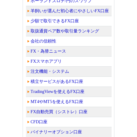
ポーランドズロチ/円のスワップ
羊飼いが選んだ初心者にやさしいFX口座
少額で取引できるFX口座
取扱通貨ペア数や取引量ランキング
会社の信頼性
FX・為替ニュース
FXスマホアプリ
注文機能・システム
積立サービスがあるFX口座
TradingViewを使えるFX口座
MT4やMT5を使えるFX口座
FX自動売買（シストレ）口座
CFD口座
バイナリーオプション口座