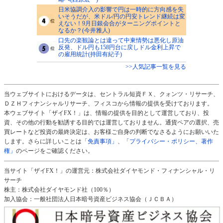
日米協調介入の影響で円は一時的に方向感を失
いそうだが、米ドル/円の円安トレンド継続は変
えない！9月日銀会合がターニングポイントと
なるか？(今井雅人)
口先の楽観論とは違って中東情勢は悪化し原油
反発、ドル円も158円台に戻しドル金利上昇で
の雇用統計(持田有紀子)
>>人気記事一覧を見る
当ウェブサイトにおけるデータは、セントラル短資ＦＸ、クォンツ・リサーチ、
ＤＺＨフィナンシャルリサーチ、フィスコから情報の提供を受けております。
本ウェブサイト「ザイFX！」は、情報の提供を目的として運営しており、投
資、その他の行動を勧誘する目的では運営しておりません。通貨ペアの選択、売
買レートなど投資の最終決定は、お客様ご自身の判断でなさるようにお願いいた
します。さらに詳しいことは
「免責事項」
、
「プライバシー・ポリシー、著作
権」
のページをご確認ください。
当サイト「ザイFX！」の運営元：株式会社ダイヤモンド・フィナンシャル・リ
サーチ
株主：株式会社ダイヤモンド社（100％）
加入協会：一般社団法人日本暗号資産ビジネス協会（ＪＣＢＡ）