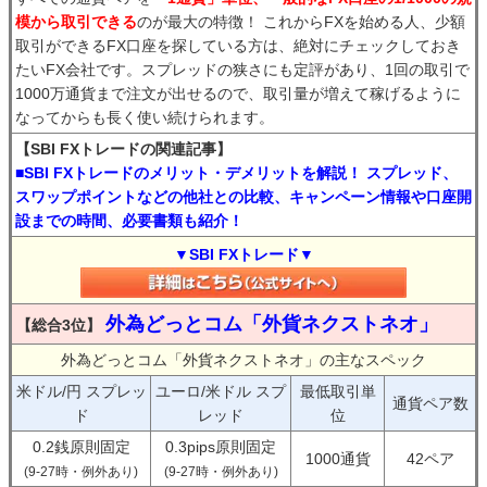
模から取引できる
のが最大の特徴！ これからFXを始める人、少額
取引ができるFX口座を探している方は、絶対にチェックしておき
たいFX会社です。スプレッドの狭さにも定評があり、1回の取引で
1000万通貨まで注文が出せるので、取引量が増えて稼げるように
なってからも長く使い続けられます。
【SBI FXトレードの関連記事】
■SBI FXトレードのメリット・デメリットを解説！ スプレッド、
スワップポイントなどの他社との比較、キャンペーン情報や口座開
設までの時間、必要書類も紹介！
▼SBI FXトレード▼
外為どっとコム「外貨ネクストネオ」
【総合3位】
外為どっとコム「外貨ネクストネオ」の主なスペック
米ドル/円 スプレッ
ユーロ/米ドル スプ
最低取引単
通貨ペア数
ド
レッド
位
0.2銭原則固定
0.3pips原則固定
1000通貨
42ペア
(9-27時・例外あり)
(9-27時・例外あり)