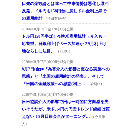
口先の楽観論とは違って中東情勢は悪化し原油
反発、ドル円も158円台に戻しドル金利上昇で
の雇用統計
（持田有紀子）
2026年08月07日(金)09時11分公開
ドル円158円半ば！今晩米雇用統計→介入も一
応警戒。日銀利上げペース加速か？9月利上げ
地ならしに注目。
（ZERO）
2026年08月07日(金)06時45分公開
8月7日(金)■『為替介入の影響と更なる実施への
思惑』と『米国の雇用統計の発表』、そして
『米国の金融政策への思惑(利上…
（羊飼い）
2026年08月06日(木)17時00分公開
日米協調介入の影響で円は一時的に方向感を失
いそうだが、米ドル/円の円安トレンド継続は変
えない！9月日銀会合がターニング…
（今井雅
人）