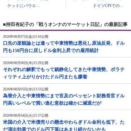
ケットにパウエ…
ドイツCPIでの…
■持田有紀子の「戦うオンナのマーケット日記」の最新記事
2026年08月07日(金)15:43公開
口先の楽観論とは違って中東情勢は悪化し原油反発、ドル
円も158円台に戻しドル金利上昇での雇用統計
2026年08月06日(木)15:29公開
それぞれの解釈でもって鎮静化してきた中東情勢、ボラテ
ィリティ上がりかけたドル円またも膠着
2026年08月05日(水)13:33公開
為替介入と中東情勢にまで言及のベッセント財務長官ドル
円高いレベルで買い進む意欲は確かに減退だが
2026年08月04日(火)15:37公開
米国の介入で米債売りの懸念やわらぎドル金利も低下、た
だ演出効果でのドル円下落はあまり続かないかも