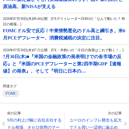
原油高、新NISAが支える
2026年07月30日(木)09:44公開 [FXデイトレーダーZEROの「なんで動いた？ 昨
日の相場」]
FOMCドル安で反応！中東情勢悪化のドル高と綱引き。米6
月PCEデフレーター、消費税減税の決定に注目。
2026年07月30日(木)07:21公開 [FX・羊飼いの「今日の為替はこれで動く！」]
7月30日(木)■『米国の金融政策の発表明けでの各市場の反
応』と『米国のPCEデフレーターと第2四半期GDP【速報
値】の発表』、そして『明日に日本の…
関連タグ
FOMC
前の記事
次の記事
9月の利上げ幅に右往左往する
ユーロのインフレ懸念も拡大
ドル相場、オセロ状態のマー
でドル買い一辺倒に歯止め、