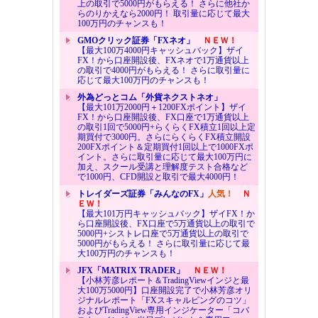
上の取引で5000円がもらえる！ さらに他社か
らのりかえなら2000円！ 取引量に応じて最大
100万円のチャンスも！
GMOクリック証券「FXネオ」
ＮＥＷ！
【最大100万4000円キャッシュバック】ザイ
FX！から口座開設後、FXネオで1万通貨以上
の取引で4000円がもらえる！ さらに取引量に
応じて最大100万円のチャンスも！
外為どっとコム「外貨ネクストネオ」
【最大101万2000円＋1200FXポイント】ザイ
FX！から口座開設後、FX口座で1万通貨以上
の取引1回で5000円+らくらくFX積立1回以上定
期買付で3000円。さらにらくらくFX積立開設
200FXポイント＆定期買付1回以上で1000FXポ
イント。さらに取引量に応じて最大100万円に
加え、スクール受講と理解度テスト合格など
で1000円、CFD開設と取引で最大4000円！
トレイダーズ証券「みんなのFX」
人気！
Ｎ
ＥＷ！
【最大101万円キャッシュバック】ザイFX！か
ら口座開設後、FX口座で5万通貨以上の取引で
5000円+シストレ口座で5万通貨以上の取引で
5000円がもらえる！ さらに取引量に応じて最
大100万円のチャンスも！
JFX「MATRIX TRADER」
ＮＥＷ！
【小林芳彦レポート＆TradingViewインジと最
大100万5000円】口座開設完了で小林芳彦オリ
ジナルレポート「FXスキャルピングのコツ」
およびTradingView専用インジケーター「コバ