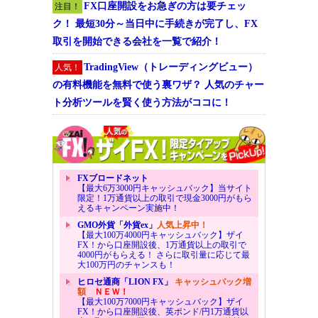
FX口座開設をお急ぎの方は要チェッ
注目！
ク！ 最短30分～当日中に手続きが完了し、FX
取引を開始できる会社を一覧で紹介！
TradingView（トレーディングビュー）
人気！
の有料機能を無料で使う裏ワザ？ 人気のチャー
ト分析ツールを賢く使う方法がココに！
FXブロードネット
【最大6万3000円キャッシュバック】当サイト
限定！1万通貨以上の取引で現金3000円がもら
えるキャンペーン実施中！
GMO外貨「外貨ex」
人気上昇中！
【最大100万4000円キャッシュバック】ザイ
FX！から口座開設後、1万通貨以上の取引で
4000円がもらえる！ さらに取引量に応じて最
大100万円のチャンスも！
ヒロセ通商「LION FX」
キャッシュバック増
額
ＮＥＷ！
【最大100万7000円キャッシュバック】ザイ
FX！から口座開設後、英ポンド/円1万通貨以