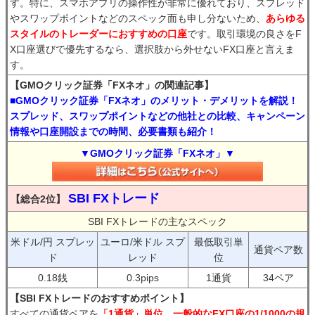
す。特に、スマホアプリの操作性が非常に優れており、スプレッド
やスワップポイントなどのスペック面も申し分ないため、
あらゆる
スタイルのトレーダーにおすすめの口座
です。取引環境の良さをF
X口座選びで優先するなら、選択肢から外せないFX口座と言えま
す。
【GMOクリック証券「FXネオ」の関連記事】
■GMOクリック証券「FXネオ」のメリット・デメリットを解説！
スプレッド、スワップポイントなどの他社との比較、キャンペーン
情報や口座開設までの時間、必要書類も紹介！
▼GMOクリック証券「FXネオ」▼
SBI FXトレード
【総合2位】
SBI FXトレードの主なスペック
米ドル/円 スプレッ
ユーロ/米ドル スプ
最低取引単
通貨ペア数
ド
レッド
位
0.18銭
0.3pips
1通貨
34ペア
【SBI FXトレードのおすすめポイント】
すべての通貨ペアを
「1通貨」単位、一般的なFX口座の1/1000の規