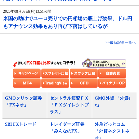
2026年08月03日(月)13:51公開
米国の助けでユーロ売りでの円相場の底上げ効果、ドル円
もアナウンス効果もあり再び下落はしているが
>>最新記事一覧へ
GMOクリック証券
セントラル短資ＦＸ
GMO外貨 「外貨e
「FXネオ」
「ＦＸダイレクトプ
x」
ラス」
SBI FXトレード
トレイダーズ証券
外為どっとコム
「みんなのFX」
「外貨ネクストネ
オ」