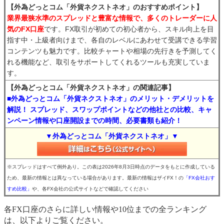
【外為どっとコム「外貨ネクストネオ」のおすすめポイント】
業界最狭水準のスプレッドと豊富な情報で、多くのトレーダーに人
気のFX口座
です。FX取引が初めての初心者から、スキル向上を目
指す中・上級者向けまで、各自のレベルにあわせて受講できる学習
コンテンツも魅力です。比較チャートや相場の先行きを予測してく
れる機能など、取引をサポートしてくれるツールも充実していま
す。
【外為どっとコム「外貨ネクストネオ」の関連記事】
■外為どっとコム「外貨ネクストネオ」のメリット・デメリットを
解説！ スプレッド、スワップポイントなどの他社との比較、キャ
ンペーン情報や口座開設までの時間、必要書類も紹介！
▼外為どっとコム「外貨ネクストネオ」▼
※スプレッドはすべて例外あり。この表は2026年8月3日時点のデータをもとに作成している
ため、最新の情報とは異なっている場合があります。最新の情報はザイFX！の
「FX会社おす
すめ比較」
や、各FX会社の公式サイトなどで確認してください
各FX口座のさらに詳しい情報や10位までの全ランキング
は、以下よりご覧ください。