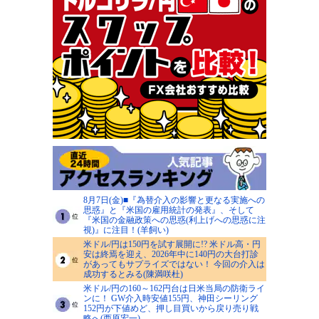
8月7日(金)■『為替介入の影響と更なる実施への
思惑』と『米国の雇用統計の発表』、そして
『米国の金融政策への思惑(利上げへの思惑に注
視)』に注目！(羊飼い)
米ドル/円は150円を試す展開に!? 米ドル高・円
安は終焉を迎え、2026年中に140円の大台打診
があってもサプライズではない！ 今回の介入は
成功するとみる(陳満咲杜)
米ドル/円の160～162円台は日米当局の防衛ライ
ンに！ GW介入時安値155円、神田シーリング
152円が下値めど、押し目買いから戻り売り戦
略へ(西原宏一)