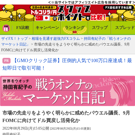
FX比較
キャンペーン
ランキング
スワップ
スプレッド
ザイFX！トップ
>
相場を見通す超強力FXコラム
>
持田有紀子の「戦うオンナの
マーケット日記」
> 市場の先走りをようやく明らかに戒めたパウエル議長、9月
FOMCに向けてドル買戻し活発化か
【GMOクリック証券】圧倒的人気で100万口座達成！最
短即日で取引可能！
市場の先走りをようやく明らかに戒めたパウエル議長、
9月
FOMCに向けてドル買戻し活発化か
2022年08月29日(月)15:05公開
[2022年08月29日(月)15:05更新]
持田有紀子