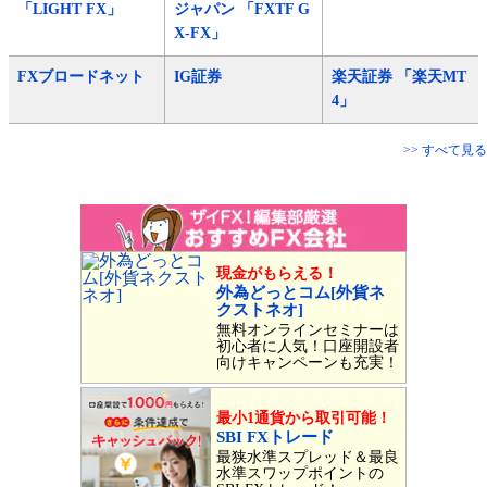
「LIGHT FX」
ジャパン 「FXTF G
X-FX」
FXブロードネット
IG証券
楽天証券 「楽天MT
4」
>> すべて見る
現金がもらえる！
外為どっとコム[外貨ネ
クストネオ]
無料オンラインセミナーは
初心者に人気！口座開設者
向けキャンペーンも充実！
最小1通貨から取引可能！
SBI FXトレード
最狭水準スプレッド＆最良
水準スワップポイントの