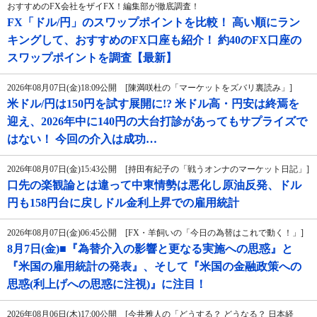
おすすめのFX会社をザイFX！編集部が徹底調査！
FX「ドル/円」のスワップポイントを比較！ 高い順にラン
キングして、おすすめのFX口座も紹介！ 約40のFX口座の
スワップポイントを調査【最新】
2026年08月07日(金)18:09公開 [陳満咲杜の「マーケットをズバリ裏読み」]
米ドル/円は150円を試す展開に!? 米ドル高・円安は終焉を
迎え、2026年中に140円の大台打診があってもサプライズで
はない！ 今回の介入は成功…
2026年08月07日(金)15:43公開 [持田有紀子の「戦うオンナのマーケット日記」]
口先の楽観論とは違って中東情勢は悪化し原油反発、ドル
円も158円台に戻しドル金利上昇での雇用統計
2026年08月07日(金)06:45公開 [FX・羊飼いの「今日の為替はこれで動く！」]
8月7日(金)■『為替介入の影響と更なる実施への思惑』と
『米国の雇用統計の発表』、そして『米国の金融政策への
思惑(利上げへの思惑に注視)』に注目！
2026年08月06日(木)17:00公開 [今井雅人の「どうする？ どうなる？ 日本経