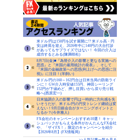
米ドル/円は150円を試す展開に!? 米ドル高・円
安は終焉を迎え、2026年中に140円の大台打診
があってもサプライズではない！ 今回の介入は
成功するとみる(陳満咲杜)
8月7日(金)■『為替介入の影響と更なる実施への
思惑』と『米国の雇用統計の発表』、そして
『米国の金融政策への思惑(利上げへの思惑に注
視)』に注目！(羊飼い)
米ドル/円の160～162円台は日米当局の防衛ライ
ンに！ GW介入時安値155円、神田シーリング
152円が下値めど、押し目買いから戻り売り戦
略へ(西原宏一)
日米協調介入の影響で円は一時的に方向感を失
いそうだが、米ドル/円の円安トレンド継続は変
えない！9月日銀会合がターニングポイントと
なるか？(今井雅人)
FX会社のキャンペーンおすすめ10選！ キャッ
シュバックがもらえる条件がかんたんなFX会社
や、「ザイFX！」限定のキャンペーンを紹介
【2026年8月】(FX情報局)
>>人気記事一覧を見る