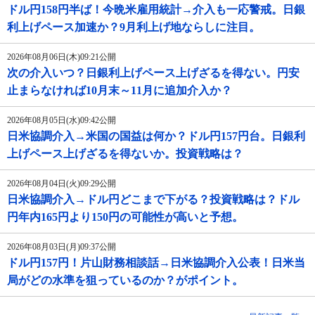
ドル円158円半ば！今晩米雇用統計→介入も一応警戒。日銀
利上げペース加速か？9月利上げ地ならしに注目。
2026年08月06日(木)09:21公開
次の介入いつ？日銀利上げペース上げざるを得ない。円安
止まらなければ10月末～11月に追加介入か？
2026年08月05日(水)09:42公開
日米協調介入→米国の国益は何か？ドル円157円台。日銀利
上げペース上げざるを得ないか。投資戦略は？
2026年08月04日(火)09:29公開
日米協調介入→ドル円どこまで下がる？投資戦略は？ドル
円年内165円より150円の可能性が高いと予想。
2026年08月03日(月)09:37公開
ドル円157円！片山財務相談話→日米協調介入公表！日米当
局がどの水準を狙っているのか？がポイント。