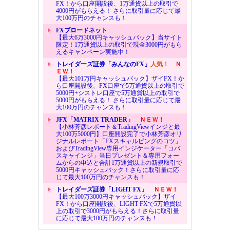
FX！から口座開設後、1万通貨以上の取引で
4000円がもらえる！ さらに取引量に応じて最
大100万円のチャンスも！
FXブロードネット
【最大6万3000円キャッシュバック】当サイト
限定！1万通貨以上の取引で現金3000円がもら
えるキャンペーン実施中！
トレイダーズ証券「みんなのFX」
人気！
Ｎ
ＥＷ！
【最大101万円キャッシュバック】ザイFX！か
ら口座開設後、FX口座で5万通貨以上の取引で
5000円+シストレ口座で5万通貨以上の取引で
5000円がもらえる！ さらに取引量に応じて最
大100万円のチャンスも！
JFX「MATRIX TRADER」
ＮＥＷ！
【小林芳彦レポート＆TradingViewインジと最
大100万5000円】口座開設完了で小林芳彦オリ
ジナルレポート「FXスキャルピングのコツ」
およびTradingView専用インジケーター「コバ
スキャインジ」当日プレゼント＆専用フォー
ムからの申込と合計1万通貨以上の新規取引で
5000円キャッシュバック！さらに取引量に応
じて最大100万円のチャンスも！
トレイダーズ証券「LIGHT FX」
ＮＥＷ！
【最大100万3000円キャッシュバック】ザイ
FX！から口座開設後、LIGHT FXで5万通貨以
上の取引で3000円がもらえる！さらに取引量
に応じて最大100万円のチャンスも！