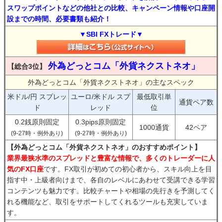
スワップポイントなどの他社との比較、キャンペーン情報や口座開
設までの時間、必要書類も紹介！
▼SBI FXトレード▼
外為どっとコム「外貨ネクストネオ」
【総合3位】
外為どっとコム「外貨ネクストネオ」の主なスペック
米ドル/円 スプレッ
ユーロ/米ドル スプ
最低取引単
通貨ペア数
ド
レッド
位
0.2銭原則固定
0.3pips原則固定
1000通貨
42ペア
(9-27時・例外あり)
(9-27時・例外あり)
【外為どっとコム「外貨ネクストネオ」のおすすめポイント】
業界最狭水準のスプレッドと豊富な情報で、多くのトレーダーに人
気のFX口座
です。FX取引が初めての初心者から、スキル向上を目
指す中・上級者向けまで、各自のレベルにあわせて受講できる学習
コンテンツも魅力です。比較チャートや相場の先行きを予測してく
れる機能など、取引をサポートしてくれるツールも充実していま
す。