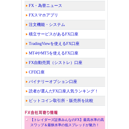
FX・為替ニュース
FXスマホアプリ
注文機能・システム
積立サービスがあるFX口座
TradingViewを使えるFX口座
MT4やMT5を使えるFX口座
FX自動売買（シストレ）口座
CFD口座
バイナリーオプション口座
読者が選んだFX口座人気ランキング！
ビットコイン取引所・販売所を比較
【トレイダーズ証券みんなのFX】最高水準の高
スワップ＆最狭水準の低スプレッドが魅力！