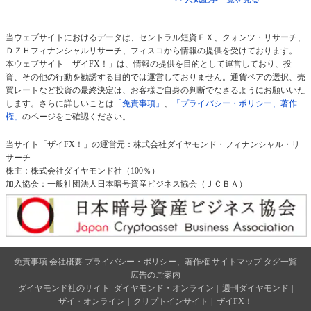
当ウェブサイトにおけるデータは、セントラル短資ＦＸ、クォンツ・リサーチ、
ＤＺＨフィナンシャルリサーチ、フィスコから情報の提供を受けております。
本ウェブサイト「ザイFX！」は、情報の提供を目的として運営しており、投
資、その他の行動を勧誘する目的では運営しておりません。通貨ペアの選択、売
買レートなど投資の最終決定は、お客様ご自身の判断でなさるようにお願いいた
します。さらに詳しいことは
「免責事項」
、
「プライバシー・ポリシー、著作
権」
のページをご確認ください。
当サイト「ザイFX！」の運営元：株式会社ダイヤモンド・フィナンシャル・リ
サーチ
株主：株式会社ダイヤモンド社（100％）
加入協会：一般社団法人日本暗号資産ビジネス協会（ＪＣＢＡ）
免責事項
会社概要
プライバシー・ポリシー、著作権
サイトマップ
タグ一覧
広告のご案内
ダイヤモンド社のサイト
ダイヤモンド・オンライン
|
週刊ダイヤモンド
|
ザイ・オンライン
|
クリプトインサイト
|
ザイFX！