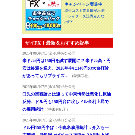
キャンペーン実施中
取引コスト業界最安水準!
トレイダーズ証券みんな
のFX
ザイFX！最新＆おすすめ記事
2026年08月07日(金)18時09分公開
米ドル/円は150円を試す展開に!? 米ドル高・円
安は終焉を迎え、2026年中に140円の大台打診
があってもサプライズ…
（陳満咲杜）
2026年08月07日(金)15時43分公開
口先の楽観論とは違って中東情勢は悪化し原油
反発、ドル円も158円台に戻しドル金利上昇で
の雇用統計
（持田有紀子）
2026年08月07日(金)09時11分公開
ドル円158円半ば！今晩米雇用統計→介入も一