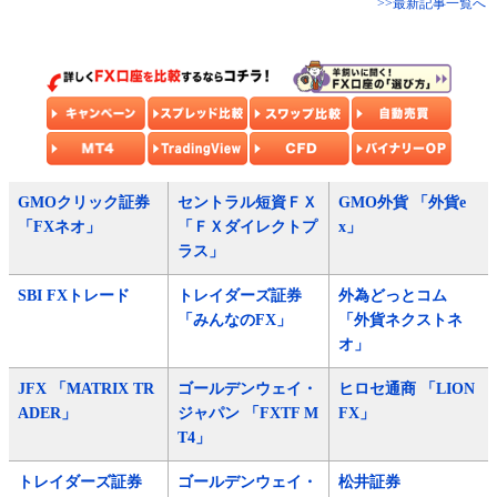
>>最新記事一覧へ
GMOクリック証券
セントラル短資ＦＸ
GMO外貨 「外貨e
「FXネオ」
「ＦＸダイレクトプ
x」
ラス」
SBI FXトレード
トレイダーズ証券
外為どっとコム
「みんなのFX」
「外貨ネクストネ
オ」
JFX 「MATRIX TR
ゴールデンウェイ・
ヒロセ通商 「LION
ADER」
ジャパン 「FXTF M
FX」
T4」
トレイダーズ証券
ゴールデンウェイ・
松井証券