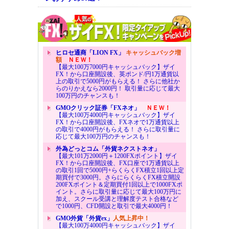
ヒロセ通商「LION FX」
キャッシュバック増
額
ＮＥＷ！
【最大100万7000円キャッシュバック】ザイ
FX！から口座開設後、英ポンド/円1万通貨以
上の取引で5000円がもらえる！ さらに他社か
らのりかえなら2000円！ 取引量に応じて最大
100万円のチャンスも！
GMOクリック証券「FXネオ」
ＮＥＷ！
【最大100万4000円キャッシュバック】ザイ
FX！から口座開設後、FXネオで1万通貨以上
の取引で4000円がもらえる！ さらに取引量に
応じて最大100万円のチャンスも！
外為どっとコム「外貨ネクストネオ」
【最大101万2000円＋1200FXポイント】ザイ
FX！から口座開設後、FX口座で1万通貨以上
の取引1回で5000円+らくらくFX積立1回以上定
期買付で3000円。さらにらくらくFX積立開設
200FXポイント＆定期買付1回以上で1000FXポ
イント。さらに取引量に応じて最大100万円に
加え、スクール受講と理解度テスト合格など
で1000円、CFD開設と取引で最大4000円！
GMO外貨「外貨ex」
人気上昇中！
【最大100万4000円キャッシュバック】ザイ