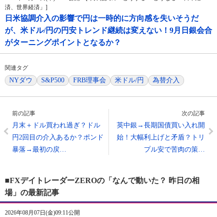
済、世界経済」]
日米協調介入の影響で円は一時的に方向感を失いそうだ
が、米ドル/円の円安トレンド継続は変えない！9月日銀会合
がターニングポイントとなるか？
関連タグ
NYダウ
S&P500
FRB理事会
米ドル/円
為替介入
前の記事
次の記事
月末＋ドル買われ過ぎ？ドル
英中銀→長期国債買い入れ開
円2回目の介入あるか？ポンド
始！大幅利上げと矛盾？トリ
暴落→最初の戻…
プル安で苦肉の策…
■FXデイトレーダーZEROの「なんで動いた？ 昨日の相
場」の最新記事
2026年08月07日(金)09:11公開