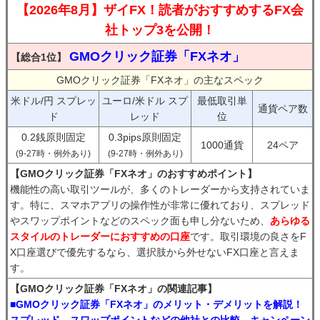
【2026年8月】ザイFX！読者がおすすめするFX会
社トップ3を公開！
GMOクリック証券「FXネオ」
【総合1位】
GMOクリック証券「FXネオ」の主なスペック
米ドル/円 スプレッ
ユーロ/米ドル スプ
最低取引単
通貨ペア数
ド
レッド
位
0.2銭原則固定
0.3pips原則固定
1000通貨
24ペア
(9-27時・例外あり)
(9-27時・例外あり)
【GMOクリック証券「FXネオ」のおすすめポイント】
機能性の高い取引ツールが、多くのトレーダーから支持されていま
す。特に、スマホアプリの操作性が非常に優れており、スプレッド
やスワップポイントなどのスペック面も申し分ないため、
あらゆる
スタイルのトレーダーにおすすめの口座
です。取引環境の良さをF
X口座選びで優先するなら、選択肢から外せないFX口座と言えま
す。
【GMOクリック証券「FXネオ」の関連記事】
■GMOクリック証券「FXネオ」のメリット・デメリットを解説！