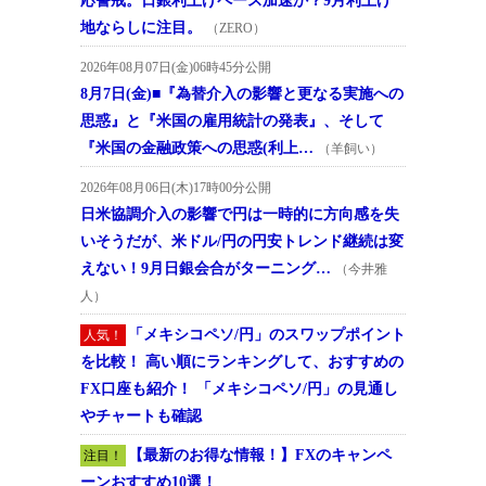
応警戒。日銀利上げペース加速か？9月利上げ
地ならしに注目。
（ZERO）
2026年08月07日(金)06時45分公開
8月7日(金)■『為替介入の影響と更なる実施への
思惑』と『米国の雇用統計の発表』、そして
『米国の金融政策への思惑(利上…
（羊飼い）
2026年08月06日(木)17時00分公開
日米協調介入の影響で円は一時的に方向感を失
いそうだが、米ドル/円の円安トレンド継続は変
えない！9月日銀会合がターニング…
（今井雅
人）
「メキシコペソ/円」のスワップポイント
人気！
を比較！ 高い順にランキングして、おすすめの
FX口座も紹介！ 「メキシコペソ/円」の見通し
やチャートも確認
【最新のお得な情報！】FXのキャンペ
注目！
ーンおすすめ10選！