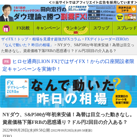
FX比較
キャンペーン
ランキング
スワップ
スプレッド
ザイFX！トップ
>
相場を見通す超強力FXコラム
>
FXデイトレーダーZEROの
「なんで動いた？ 昨日の相場」
> NYダウ、S&P500が年初来安値！為替は目立っ
た動きなし。資産価格下落FRBの思惑通り？ドル円2回目の介入ある？
ヒロセ通商[LION FX]ではザイFX！からの口座開設者限
定キャンペーンを実施中！
NYダウ、S&P500が年初来安値！為替は目立った動きなし。
資産価格下落FRBの思惑通り？ドル円2回目の介入ある？
2022年09月28日(水)09:58公開
[2022年09月28日(水)09:58更新]
ZERO