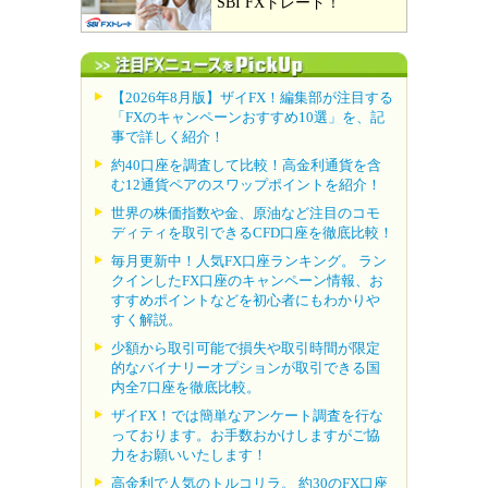
SBI FXトレード！
【2026年8月版】ザイFX！編集部が注目する
「FXのキャンペーンおすすめ10選」を、記
事で詳しく紹介！
約40口座を調査して比較！高金利通貨を含
む12通貨ペアのスワップポイントを紹介！
世界の株価指数や金、原油など注目のコモ
ディティを取引できるCFD口座を徹底比較！
毎月更新中！人気FX口座ランキング。 ラン
クインしたFX口座のキャンペーン情報、お
すすめポイントなどを初心者にもわかりや
すく解説。
少額から取引可能で損失や取引時間が限定
的なバイナリーオプションが取引できる国
内全7口座を徹底比較。
ザイFX！では簡単なアンケート調査を行な
っております。お手数おかけしますがご協
力をお願いいたします！
高金利で人気のトルコリラ。 約30のFX口座