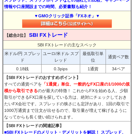
スプレッド、スワップポイントなどの他社との比較、キャンペーン
情報や口座開設までの時間、必要書類も紹介！
▼GMOクリック証券「FXネオ」▼
SBI FXトレード
【総合2位】
SBI FXトレードの主なスペック
米ドル/円 スプレッ
ユーロ/米ドル スプ
最低取引単
通貨ペア数
ド
レッド
位
0.18銭
0.3pips
1通貨
34ペア
【SBI FXトレードのおすすめポイント】
すべての通貨ペアを
「1通貨」単位、一般的なFX口座の1/1000の規
模から取引できる
のが最大の特徴！ これからFXを始める人、少額
取引ができるFX口座を探している方は、絶対にチェックしておき
たいFX会社です。スプレッドの狭さにも定評があり、1回の取引で
1000万通貨まで注文が出せるので、取引量が増えて稼げるように
なってからも長く使い続けられます。
【SBI FXトレードの関連記事】
■SBI FXトレードのメリット・デメリットを解説！ スプレッド、