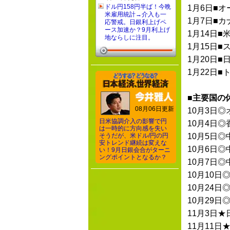
ドル円158円半ば！今晩
1月6日■
米雇用統計→介入も一
1月7日■カ
応警戒。日銀利上げペ
ース加速か？9月利上げ
1月14日■
地ならしに注目。
1月15日
1月20日■
1月22日■
■主要国の
08月06日更新
10月3日
日米協調介入の影響で円
10月4日
は一時的に方向感を失い
そうだが、米ドル/円の円
10月5日◎
安トレンド継続は変えな
10月6日◎
い！9月日銀会合がターニ
ングポイントとなるか？
10月7日◎
10月10
10月24
10月29日
11月3日★
11月11