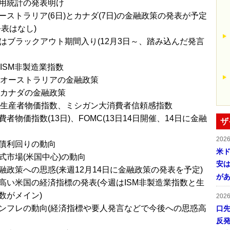
用統計の発表明け
ーストラリア(6日)とカナダ(7日)の金融政策の発表が予定
公表はなし)
官はブラックアウト期間入り(12月3日～、踏み込んだ発言
→ISM非製造業指数
)→オーストラリアの金融政策
)→カナダの金融政策
)→生産者物価指数、ミシガン大消費者信頼感指数
者物価指数(13日)、FOMC(13日14日開催、14日に金融
ザ
202
債利回りの動向
米ド
式市場(米国中心)の動向
安は
融政策への思惑(来週12月14日に金融政策の発表を予定)
が
高い米国の経済指標の発表(今週はISM非製造業指数と生
数がメイン)
202
ンフレの動向(経済指標や要人発言などで今後への思惑高
口
反発