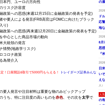
日本円、ユーロの方向性
の
のリスク許容度
202
融政策への思惑(来週12月15日に金融政策の発表を予定)
ドル
者や要人による発言(FRB高官はFOMCに向けたブラック
応
入り)
地
融政策への思惑(再来週12月20日に金融政策の発表を予定)
を中心とした商品市場の動向
202
8月
米大統領の発言
思
ナ情勢(地政学リスク)
『米
ロコロナ政策
る為替介入
202
日
限定！口座開設&取引で5000円もらえる！
トレイダーズ証券みんな
い
え
■
人）
の要人発言や注目材料は重要な物のみピックアップ
人気
のうち、特に注目度の高いものを
赤色
、その次を
太字
で
の