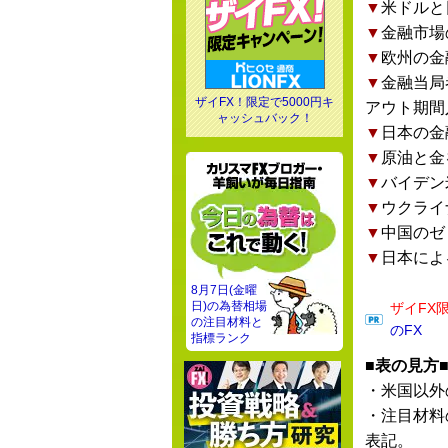
▼
米ドルと
▼
金融市場
▼
欧州の金
▼
金融当局
ザイFX！限定で5000円キ
アウト期間
ャッシュバック！
▼
日本の金
▼
原油と金
▼
バイデン
▼
ウクライ
▼
中国のゼ
▼
日本によ
8月7日(金曜
日)の為替相場
ザイFX
の注目材料と
のFX
指標ランク
■表の見方
・米国以外
・注目材料
表記。