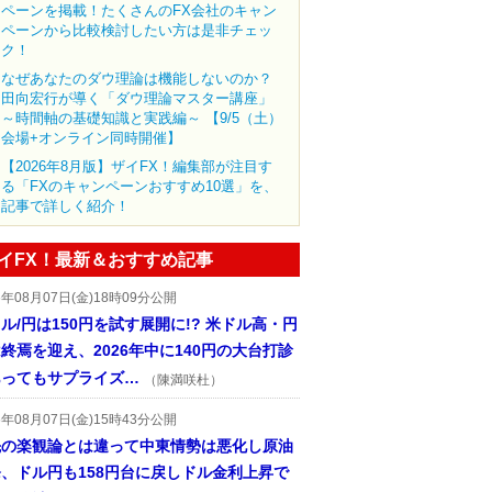
ペーンを掲載！たくさんのFX会社のキャン
ペーンから比較検討したい方は是非チェッ
ク！
なぜあなたのダウ理論は機能しないのか？
田向宏行が導く「ダウ理論マスター講座」
～時間軸の基礎知識と実践編～ 【9/5（土）
会場+オンライン同時開催】
【2026年8月版】ザイFX！編集部が注目す
る「FXのキャンペーンおすすめ10選」を、
記事で詳しく紹介！
イFX！最新＆おすすめ記事
6年08月07日(金)18時09分公開
ル/円は150円を試す展開に!? 米ドル高・円
終焉を迎え、2026年中に140円の大台打診
あってもサプライズ…
（陳満咲杜）
6年08月07日(金)15時43分公開
先の楽観論とは違って中東情勢は悪化し原油
、ドル円も158円台に戻しドル金利上昇で