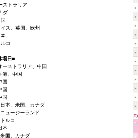
オーストラリア
ナダ
米国
■スイス、英国、欧州
日本
トルコ
休場日■
◎オーストラリア、中国
◎香港、中国
中国
中国
中国
日◎日本、米国、カナダ
日◎ニュージーランド
◎トルコ
日本
日★米国、カナダ