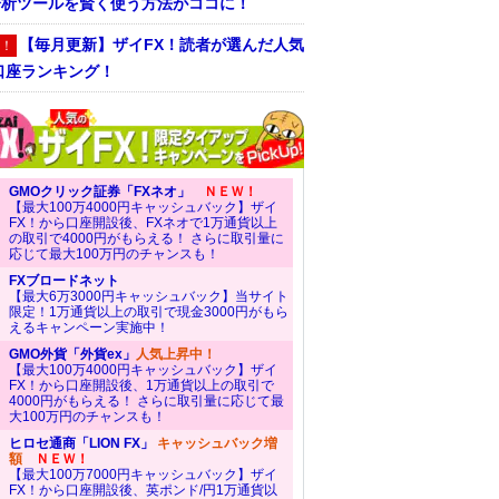
分析ツールを賢く使う方法がココに！
【毎月更新】ザイFX！読者が選んだ人気
！
口座ランキング！
GMOクリック証券「FXネオ」
ＮＥＷ！
【最大100万4000円キャッシュバック】ザイ
FX！から口座開設後、FXネオで1万通貨以上
の取引で4000円がもらえる！ さらに取引量に
応じて最大100万円のチャンスも！
FXブロードネット
【最大6万3000円キャッシュバック】当サイト
限定！1万通貨以上の取引で現金3000円がもら
えるキャンペーン実施中！
GMO外貨「外貨ex」
人気上昇中！
【最大100万4000円キャッシュバック】ザイ
FX！から口座開設後、1万通貨以上の取引で
4000円がもらえる！ さらに取引量に応じて最
大100万円のチャンスも！
ヒロセ通商「LION FX」
キャッシュバック増
額
ＮＥＷ！
【最大100万7000円キャッシュバック】ザイ
FX！から口座開設後、英ポンド/円1万通貨以