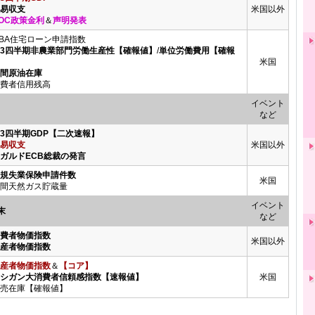
貿易収支
米国以外
OC政策金利
＆
声明発表
BA住宅ローン申請指数
第3四半期非農業部門労働生産性【確報値】
/
単位労働費用【確報
米国
週間原油在庫
費者信用残高
イベント
など
第3四半期GDP【二次速報】
易収支
米国以外
ラガルドECB総裁の発言
新規失業保険申請件数
米国
間天然ガス貯蔵量
イベント
末
など
消費者物価指数
米国以外
生産者物価指数
産者物価指数
＆
【コア】
ミシガン大消費者信頼感指数【速報値】
米国
売在庫【確報値】