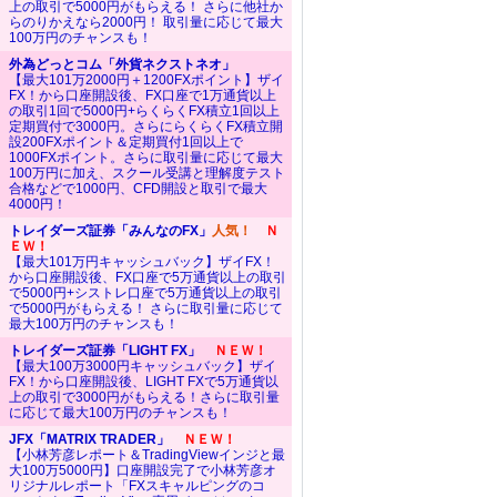
上の取引で5000円がもらえる！ さらに他社か
らのりかえなら2000円！ 取引量に応じて最大
100万円のチャンスも！
外為どっとコム「外貨ネクストネオ」
【最大101万2000円＋1200FXポイント】ザイ
FX！から口座開設後、FX口座で1万通貨以上
の取引1回で5000円+らくらくFX積立1回以上
定期買付で3000円。さらにらくらくFX積立開
設200FXポイント＆定期買付1回以上で
1000FXポイント。さらに取引量に応じて最大
100万円に加え、スクール受講と理解度テスト
合格などで1000円、CFD開設と取引で最大
4000円！
トレイダーズ証券「みんなのFX」
人気！
Ｎ
ＥＷ！
【最大101万円キャッシュバック】ザイFX！
から口座開設後、FX口座で5万通貨以上の取引
で5000円+シストレ口座で5万通貨以上の取引
で5000円がもらえる！ さらに取引量に応じて
最大100万円のチャンスも！
トレイダーズ証券「LIGHT FX」
ＮＥＷ！
【最大100万3000円キャッシュバック】ザイ
FX！から口座開設後、LIGHT FXで5万通貨以
上の取引で3000円がもらえる！さらに取引量
に応じて最大100万円のチャンスも！
JFX「MATRIX TRADER」
ＮＥＷ！
【小林芳彦レポート＆TradingViewインジと最
大100万5000円】口座開設完了で小林芳彦オ
リジナルレポート「FXスキャルピングのコ