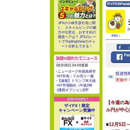
JFXの小林芳彦社長に聞
く、 スキャルピングの魅
2
力や注意点、おすすめの
羊飼い
通貨ペアは？ JFXのレー
トでTradingViewのチャ
ート分析もできる！
08月08日 04:09更新
ニューヨーク外国為替市
投資情
NY外為：ドル売り一服
実施中
【速報】トランプ米大統
NY市場動向（午後2時
[通貨オプション]OP
【今週の為
ザイFX！限定
ル円が中心
キャンペーン実施中
■
12月5日