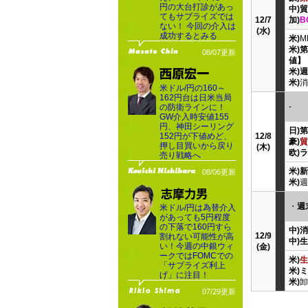
円の大台打診があっ
中)
てもサプライズでは
12/7
加)
B
ない！ 今回の介入は
(水)
成功するとみる
米)
M
米)
08/07更新
値】
米)
米)
消
米ドル/円の160～
162円台は日米当局
-
の防衛ラインに！
GW介入時安値155
円、神田シーリング
日)
152円が下値めど、
12/8
豪)
貿
押し目買いから戻り
(木)
欧)
売り戦略へ
米)
08/06更新
米)
週
・
週
米ドル/円は為替介入
があっても5円程度
の下落で160円すら
中)
12/9
割れない可能性が高
中)
い！今週の中銀ウィ
(金)
ークではFOMCでの
米)
生
「サプライズ利上
米)
げ」に注目！
米)
卸
07/29更新