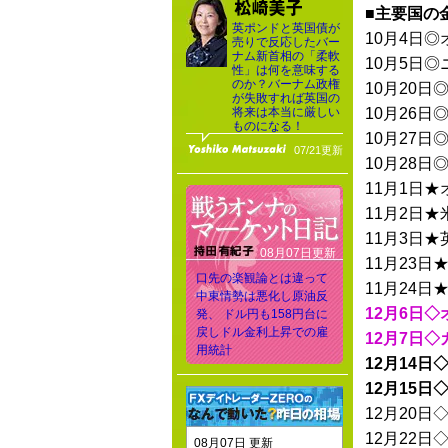
■主要国の
英ポンドと英国債が
10月4日
売りで反応したバー
ナム新首相の「柔軟
10月5日
性」は何を意味する
のか？バーナム政権
10月20日
が失敗すれば英国の
将来は本当に厳しい
10月26日
ものになる！
10月27日
07/21更新
10月28日
11月1日
11月2日★
11月3日★
08月07日更新
11月23
口先の楽観論とは違って
11月24
中東情勢は悪化し原油反
12月6日
発、 ドル円も158円台に
戻しドル金利上昇での雇
12月7日◇
用統計
12月14日
12月15
12月20日
12月22日
08月07日 更新