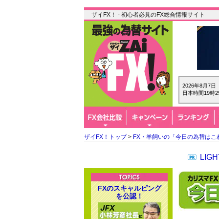
ザイFX！ - 初心者必見のFX総合情報サイト
2026年8月7
日本時間19時2
ザイFX！トップ
>
FX・羊飼いの「今日の為替はこ
LI
FXのスキャルピング
を公認！