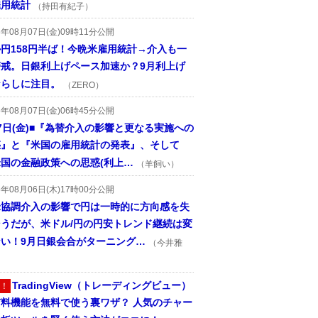
雇用統計
（持田有紀子）
6年08月07日(金)09時11分公開
円158円半ば！今晩米雇用統計→介入も一
警戒。日銀利上げペース加速か？9月利上げ
ならしに注目。
（ZERO）
6年08月07日(金)06時45分公開
7日(金)■『為替介入の影響と更なる実施への
惑』と『米国の雇用統計の発表』、そして
国の金融政策への思惑(利上…
（羊飼い）
6年08月06日(木)17時00分公開
米協調介入の影響で円は一時的に方向感を失
そうだが、米ドル/円の円安トレンド継続は変
ない！9月日銀会合がターニング…
（今井雅
TradingView（トレーディングビュー）
！
有料機能を無料で使う裏ワザ？ 人気のチャー