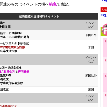
ト
関連のものはイベントの欄へ
桃色
で表記。
人気
FX
経済指標＆注目材料＆イベント
明け
イベント
十日(5日)
など
財新サービス業PMI
米国以外
ラガルドECB総裁の発言
ービス業PMI【確報値】
SM非製造業景況指数
米国
製造業受注指数
イベント
など
第3四半期経常収支
BA政策金利
＆
声明発表
設業PMI
米国以外
貿易収支
Ivey購買部協会指数
貿易収支
米国
イベント
など
3四半期GDP