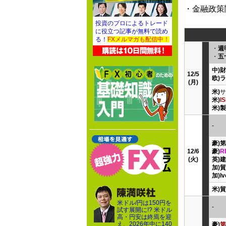
・金融政策
投資のプロによるトレード
に役立つ記事が無料で読め
る！
FXメルマガも配信中！
・
週
・
五
中)
12/5
欧)
(月)
米)
サ
米)
I
米)
-
豪)
12/6
豪)
R
(火)
英)建
加)
加)
米)
米ドル/円は150円を
-
試す展開に!? 米ドル
高・円安は終焉を迎
え、2026年中に140
豪)
第