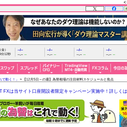
日（金）
--/--
--/--
--/--
--/--
9分13秒
--.--
--
--.--
--
--.--
--
--.--
--
れで動く！」
> 【12月5日～の週】為替相場の注目材料スケジュールと焦点
GHT FXは当サイト口座開設者限定キャンペーン実施中！詳しく