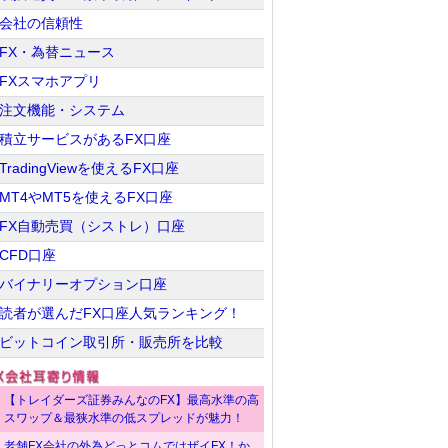
会社の信頼性
FX・為替ニュース
FXスマホアプリ
注文機能・システム
積立サービスがあるFX口座
TradingViewを使えるFX口座
MT4やMT5を使えるFX口座
FX自動売買（シストレ）口座
CFD口座
バイナリーオプション口座
読者が選んだFX口座人気ランキング！
ビットコイン取引所・販売所を比較
【トレイダーズ証券みんなのFX】最高水準の高
スワップ＆最狭水準の低スプレッドが魅力！
老舗FX会社の外為どっとコムではザイFX！か