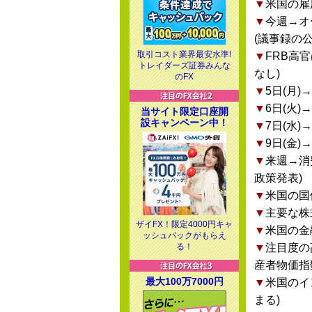
▼
米国の雇
▼
今週→オ
(議事録の
取引コスト業界最安水準!
▼
FRB高
トレイダーズ証券みんな
なし)
のFX
▼
5日(月)
▼
6日(火
当サイト限定口座開
設キャンペーン中！
▼
7日(水
▼
9日(金
▼
来週→消費
政策発表)
▼
米国の国
▼
主要な株
ザイFX！限定4000円キャ
▼
米国の金
ッシュバックがもらえ
る！
▼
注目度の
産者物価指
最大100万7000円
▼
米国のイ
まる)