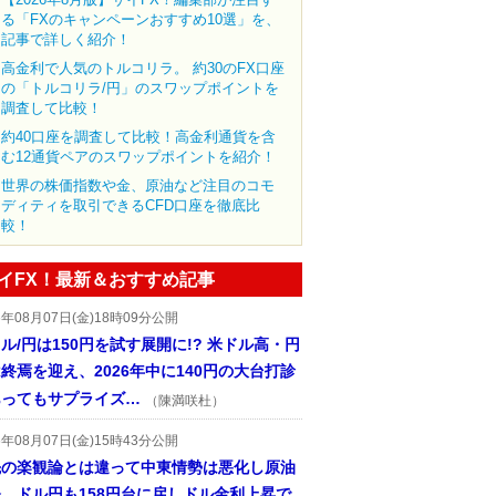
る「FXのキャンペーンおすすめ10選」を、
記事で詳しく紹介！
高金利で人気のトルコリラ。 約30のFX口座
の「トルコリラ/円」のスワップポイントを
調査して比較！
約40口座を調査して比較！高金利通貨を含
む12通貨ペアのスワップポイントを紹介！
世界の株価指数や金、原油など注目のコモ
ディティを取引できるCFD口座を徹底比
較！
イFX！最新＆おすすめ記事
6年08月07日(金)18時09分公開
ル/円は150円を試す展開に!? 米ドル高・円
終焉を迎え、2026年中に140円の大台打診
あってもサプライズ…
（陳満咲杜）
6年08月07日(金)15時43分公開
先の楽観論とは違って中東情勢は悪化し原油
、ドル円も158円台に戻しドル金利上昇で