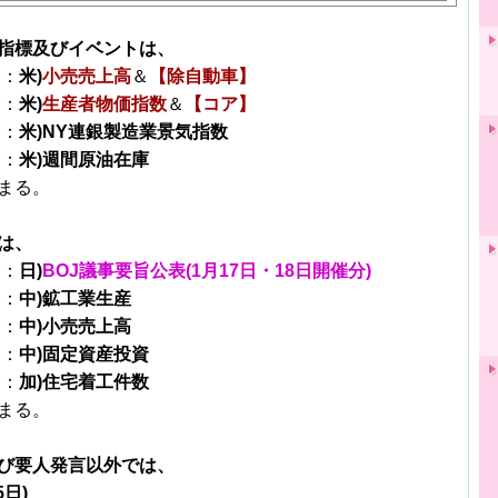
指標及びイベントは、
分：
米)
小売売上高
＆
【除自動車】
分：
米)
生産者物価指数
＆
【コア】
分：
米)NY連銀製造業景気指数
分：
米)週間原油在庫
まる。
は、
分：
日)
BOJ議事要旨公表(1月17日・18日開催分)
分：
中)鉱工業生産
分：
中)小売売上高
分：
中)固定資産投資
分：
加)住宅着工件数
まる。
び要人発言以外では、
5日)