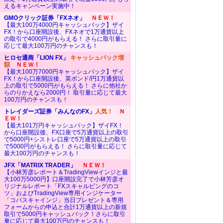
えるキャンペーン実施中！
GMOクリック証券「FXネオ」
ＮＥＷ！
【最大100万4000円キャッシュバック】ザイ
FX！から口座開設後、FXネオで1万通貨以上
の取引で4000円がもらえる！ さらに取引量に
応じて最大100万円のチャンスも！
ヒロセ通商「LION FX」
キャッシュバック増
額
ＮＥＷ！
【最大100万7000円キャッシュバック】ザイ
FX！から口座開設後、英ポンド/円1万通貨以
上の取引で5000円がもらえる！ さらに他社か
らのりかえなら2000円！ 取引量に応じて最大
100万円のチャンスも！
トレイダーズ証券「みんなのFX」
人気！
Ｎ
ＥＷ！
【最大101万円キャッシュバック】ザイFX！
から口座開設後、FX口座で5万通貨以上の取引
で5000円+シストレ口座で5万通貨以上の取引
で5000円がもらえる！ さらに取引量に応じて
最大100万円のチャンスも！
JFX「MATRIX TRADER」
ＮＥＷ！
【小林芳彦レポート＆TradingViewインジと最
大100万5000円】口座開設完了で小林芳彦オ
リジナルレポート「FXスキャルピングのコ
ツ」およびTradingView専用インジケーター
「コバスキャインジ」当日プレゼント＆専用
フォームからの申込と合計1万通貨以上の新規
取引で5000円キャッシュバック！さらに取引
量に応じて最大100万円のチャンスも！