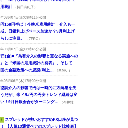
雇用統計
（持田有紀子）
6年08月07日(金)09時11分公開
円158円半ば！今晩米雇用統計→介入も一
警戒。日銀利上げペース加速か？9月利上げ
ならしに注目。
（ZERO）
6年08月07日(金)06時45分公開
7日(金)■『為替介入の影響と更なる実施への
惑』と『米国の雇用統計の発表』、そして
国の金融政策への思惑(利上…
（羊飼い）
6年08月06日(木)17時00分公開
米協調介入の影響で円は一時的に方向感を失
そうだが、米ドル/円の円安トレンド継続は変
ない！9月日銀会合がターニング…
（今井雅
スプレッドが狭いおすすめFX口座が見つ
！
！ 【人気13通貨ペアのスプレッド比較表】