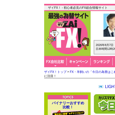
ザイFX！ - 初心者必見のFX総合情報サイト
2026年8月7
日本時間12時2
ザイFX！トップ
>
FX・羊飼いの「今日の為替はこ
に注目！
LI
バイナリーおすすめ
比較！