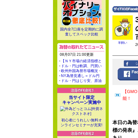
国内全7口座を定期的に調
査してスペック比較
羊飼い
2
08月07日 21:00更新
【ＮＹ市場の経済指標と
ドル・円は軟調、円買い
欧州外国為替市場概況・
NY為替見通し＝ドル円
ドル・円はじり安、原油
【GM
当サイト限定
能！
キャンペーン実施中
初心者にうれしい無料オ
本日の為替
ンラインセミナーが充実!
標の発表』
あり。