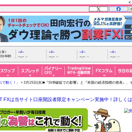
日（金）
--/--
--/--
--/--
--/--
0分47秒
--.--
--
--.--
--
--.--
--
--.--
--
れで動く！」
> 3月15日(水)■『SVB破綻での影響』と『米国の経済指標の発表
GHT FXは当サイト口座開設者限定キャンペーン実施中！詳しく