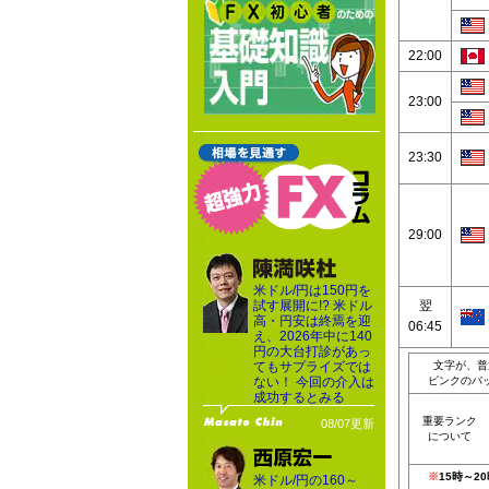
22:00
23:00
23:30
29:00
米ドル/円は150円を
試す展開に!? 米ドル
翌
高・円安は終焉を迎
06:45
え、2026年中に140
円の大台打診があっ
てもサプライズでは
文字が、普
ない！ 今回の介入は
ピンクのバ
成功するとみる
重要ランク
08/07更新
について
※
15時～
米ドル/円の160～