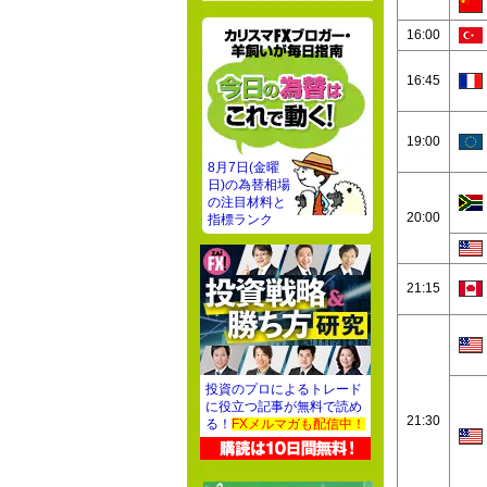
16:00
16:45
19:00
8月7日(金曜
日)の為替相場
の注目材料と
20:00
指標ランク
21:15
投資のプロによるトレード
に役立つ記事が無料で読め
21:30
る！
FXメルマガも配信中！