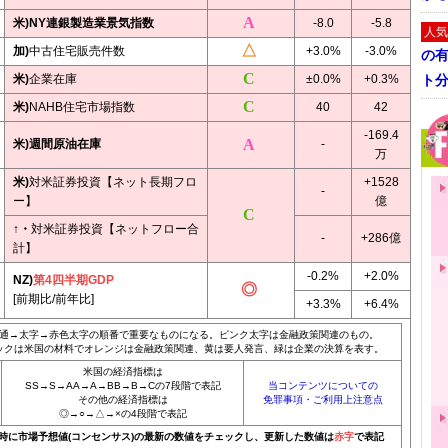
米)NY連銀製造業景気指数
-8.0
-5.8
人気
加)
中古住宅販売件数
+3.0%
-3.0%
の
米)
企業在庫
±0.0%
+0.3%
ト
米)
NAHB住宅市場指数
40
42
-169.4
米)週間原油在庫
-
万
米)
対米証券投資【ネット長期フロ
+1528
-
ー】
億
↑・
対米証券投資【ネットフロー合
-
+286億
計】
-0.2%
+2.0%
NZ)
第4四半期GDP
[前期比/前年比]
+3.3%
+6.4%
通→太字→赤色太字の順番で重要なものになる。ピンク太字は金融政策関連のもの。
ックは米国の材料でオレンジは金融政策関連、黄は要人発言、緑は企業の決算を表す。
米国の経済指標は
SS→S→AA→A→BB→B→Cの7段階で表記
当コンテンツについての
その他の経済指標は
免罪事項・ご利用上注意点
◎→○→△→×の4段階で表記
20時に市場予想値(コンセンサス)の最新の数値をチェックし、更新した数値は
赤字
で表記