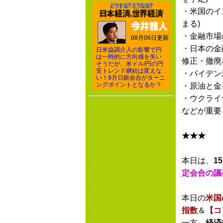
・米国のイ
まる)
・金融市場
08月06日更新
・日本の金
日米協調介入の影響で円
は一時的に方向感を失い
修正・撤廃
そうだが、米ドル/円の円
安トレンド継続は変えな
・バイデン
い！9月日銀会合がターニ
ングポイントとなるか？
・原油と金
・ウクライ
などが重要
★★★
本日は、
1
定会合の議
本日の
米国
指数
＆
【コ
一方、
経済