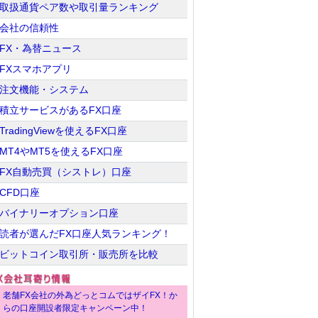
取扱通貨ペア数や取引量ランキング
会社の信頼性
FX・為替ニュース
FXスマホアプリ
注文機能・システム
積立サービスがあるFX口座
TradingViewを使えるFX口座
MT4やMT5を使えるFX口座
FX自動売買（シストレ）口座
CFD口座
バイナリーオプション口座
読者が選んだFX口座人気ランキング！
ビットコイン取引所・販売所を比較
老舗FX会社の外為どっとコムではザイFX！か
らの口座開設者限定キャンペーン中！