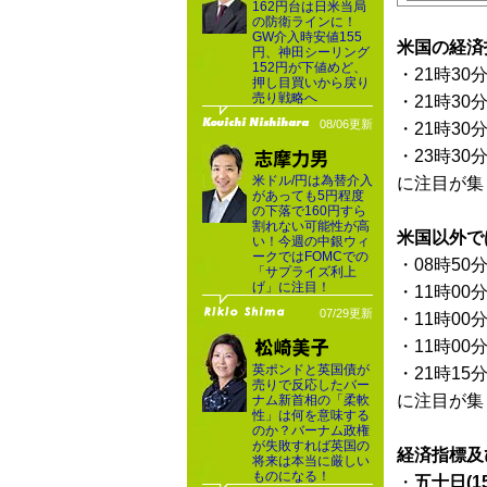
162円台は日米当局
の防衛ラインに！
GW介入時安値155
米国の経済
円、神田シーリング
152円が下値めど、
・21時30
押し目買いから戻り
売り戦略へ
・21時30
08/06更新
・21時30
・23時30
米ドル/円は為替介入
に注目が集
があっても5円程度
の下落で160円すら
割れない可能性が高
米国以外で
い！今週の中銀ウィ
ークではFOMCでの
・08時50
「サプライズ利上
げ」に注目！
・11時00
07/29更新
・11時00
・11時00
英ポンドと英国債が
・21時15
売りで反応したバー
に注目が集
ナム新首相の「柔軟
性」は何を意味する
のか？バーナム政権
が失敗すれば英国の
経済指標及
将来は本当に厳しい
ものになる！
・
五十日(1