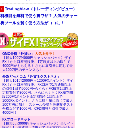
TradingView（トレーディングビュー）
！
有料機能を無料で使う裏ワザ？ 人気のチャー
分析ツールを賢く使う方法がココに！
GMO外貨「外貨ex」
人気上昇中！
【最大100万4000円キャッシュバック】ザイ
FX！から口座開設後、1万通貨以上の取引で
4000円がもらえる！ さらに取引量に応じて最
大100万円のチャンスも！
外為どっとコム「外貨ネクストネオ」
【最大101万2000円＋1200FXポイント】ザイ
FX！から口座開設後、FX口座で1万通貨以上
の取引1回で5000円+らくらくFX積立1回以上
定期買付で3000円。さらにらくらくFX積立開
設200FXポイント＆定期買付1回以上で
1000FXポイント。さらに取引量に応じて最大
100万円に加え、スクール受講と理解度テスト
合格などで1000円、CFD開設と取引で最大
4000円！
FXブロードネット
【最大6万3000円キャッシュバック】当サイト
限定！1万通貨以上の取引で現金3000円がもら