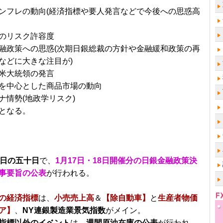
ンフレの動向(経済指標や要人発言などで今後への思惑高
のリスク許容度
融政策への思惑(次期日銀総裁の方針や金融緩和政策の再
などに大きな注目が)
米大統領の発言
を中心とした商品市場の動向
ナ情勢(地政学リスク)
となる。
5日の五十日
で、
1月17日・18日開催分の日銀金融政策決
事要旨の公表
が行われる。
の経済指標
は、
小売売上高
＆
【除自動車】
と
生産者物価
ア】
、
NY連銀製造業景気指数
がメイン。
指標以外のイベント
は、
週間原油在庫の公表
が行われ