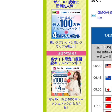
ザイFX！読者に
圧倒的人気！
GMO外
中!
3月
狭いスプレッドと高いス
ワップが魅力！
・
五十日(15日
・16日(木)
・来週→米国
当サイト限定口座開
設キャンペーン中！
06:20
06:45
08:50
ザイFX！限定4000円キャ
ッシュバックがもらえ
11:00
る！