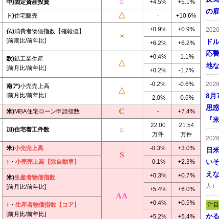
中)固定資産投資
+4.5%
+5.1%
の
ト)
住宅販売
-
+10.6%
+0.9%
+0.9%
202
仏)
消費者物価指数【確報値】
[前期比/前年比]
ドル
+6.2%
+6.2%
応
+0.4%
-1.1%
欧)
鉱工業生産
地
[前月比/前年比]
+0.2%
-1.7%
-0.2%
-0.6%
202
南ア)
小売売上高
[前月比/前年比]
8月
-2.0%
-0.6%
思
米)
MBA住宅ローン申請指数
-
+7.4%
『米
22.00
21.54
加)住宅着工件数
万件
万件
202
米)
小売売上高
-0.3%
+3.0%
日
い
↑・
小売売上高【除自動車】
-0.1%
+2.3%
え
+0.3%
+0.7%
米)
生産者物価指数
人）
[前月比/前年比]
+5.4%
+6.0%
+0.4%
+0.5%
↑・
生産者物価指数【コア】
注目
[前月比/前年比]
かる
+5.2%
+5.4%