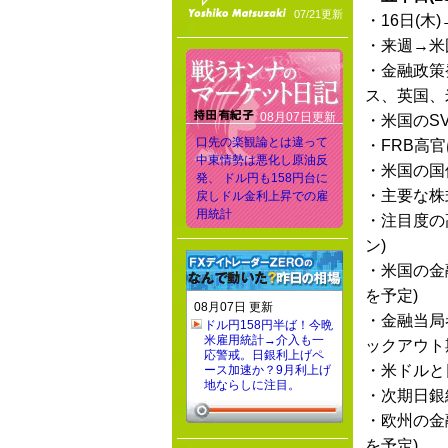
07/21更新
・16日(
・来週→米
・金融政策
ス、英国、
08月07日更新
・米国のS
口先の楽観論とは違って
・FRB高
中東情勢は悪化し原油反
・米国の国
発、 ドル円も158円台に
・主要な株
戻しドル金利上昇での雇
用統計
・注目度の
ン)
・米国の金
を予定)
08月07日 更新
・金融当局
ドル円158円半ば！今晩
米雇用統計→介入も一
ックアウト
応警戒。日銀利上げペ
・米ドルと
ース加速か？9月利上げ
地ならしに注目。
・次期日銀
・欧州の金
を予定)