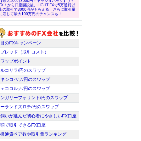
【最大100万3000円キャッシュバック】ザイ
FX！から口座開設後、LIGHT FXで5万通貨以
上の取引で3000円がもらえる！さらに取引量
に応じて最大100万円のチャンスも！
注目のFXキャンペーン
スプレッド（取引コスト）
スワップポイント
トルコリラ/円のスワップ
メキシコペソ/円のスワップ
チェココルナ/円のスワップ
ハンガリーフォリント/円のスワップ
ポーランドズロチ/円のスワップ
羊飼いが選んだ初心者にやさしいFX口座
少額で取引できるFX口座
取扱通貨ペア数や取引量ランキング