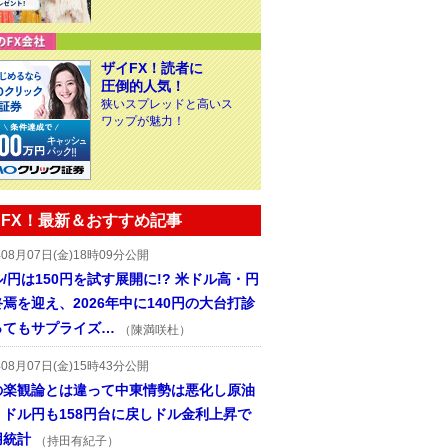
ザイFX！読者に
圧倒的人気！
狭いスプレッドと高いス
ワップが魅力！
FX！最新＆おすすめ記事
年08月07日(金)18時09分公開
/円は150円を試す展開に!? 米ドル高・円
焉を迎え、2026年中に140円の大台打診
ってもサプライズ…
（陳満咲杜）
年08月07日(金)15時43分公開
の楽観論とは違って中東情勢は悪化し原油
、ドル円も158円台に戻しドル金利上昇で
用統計
（持田有紀子）