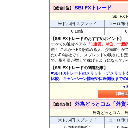
SBI FXトレード
【総合2位】
SBI 
米ドル/円 スプレッド
ユーロ/米
0.18銭
0
【SBI FXトレードのおすすめポイント】
すべての通貨ペアを
「1通貨」単位、一般的
徴！ これからFXを始める人、少額取引が
たいFX会社です。スプレッドの狭さにも定
で、取引量が増えて稼げるようになってか
【SBI FXトレードの関連記事】
■SBI FXトレードのメリット・デメリッ
比較、キャンペーン情報や口座開設までの
▼
外為どっとコム「外貨
【総合3位】
外為どっとコム「
米ドル/円 スプレッド
ユーロ/米
0.2銭原則固定
0.3p