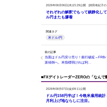
2026年08月06日(木)15:29公開 [持田有
それぞれの解釈でもって鎮静化して
ル円またも膠着
関連タグ
米ドル/円
前の記事
当面はドル円戻り売り！銀行破綻→FRB
派傾倒へ。米指標弱ければ利…
■FXデイトレーダーZEROの「なん
2026年08月07日(金)09:11公開
ドル円158円半ば！今晩米雇用統
月利上げ地ならしに注目。