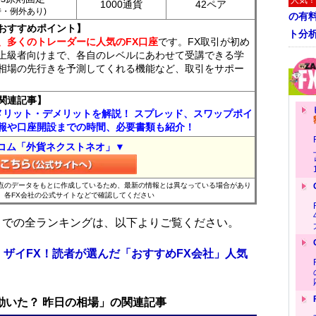
人気！
1000通貨
42ペア
7時・例外あり)
の有
おすすめポイント】
ト分
、多くのトレーダーに人気のFX口座
です。FX取引が初め
上級者向けまで、各自のレベルにあわせて受講できる学
相場の先行きを予測してくれる機能など、取引をサポー
関連記事】
メリット・デメリットを解説！ スプレッド、スワップポイ
報や口座開設までの時間、必要書類も紹介！
コム「外貨ネクストネオ」▼
時点のデータをもとに作成しているため、最新の情報とは異なっている場合があり
、各FX会社の公式サイトなどで確認してください
位までの全ランキングは、以下よりご覧ください。
 ザイFX！読者が選んだ「おすすめFX会社」人気
で動いた？ 昨日の相場」の関連記事