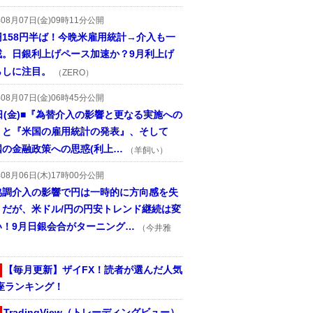
年08月07日(金)09時11分公開
円158円半ば！今晩米雇用統計→介入も一
戒。日銀利上げペース加速か？9月利上げ
らしに注目。
（ZERO）
年08月07日(金)06時45分公開
日(金)■『為替介入の影響と更なる実施への
』と『米国の雇用統計の発表』、そして
国の金融政策への思惑(利上…
（羊飼い）
年08月06日(木)17時00分公開
協調介入の影響で円は一時的に方向感を失
うだが、米ドル/円の円安トレンド継続は変
い！9月日銀会合がターニング…
（今井雅
【毎月更新】ザイFX！読者が選んだ人気
座ランキング！
TradingView（トレーディングビュー）