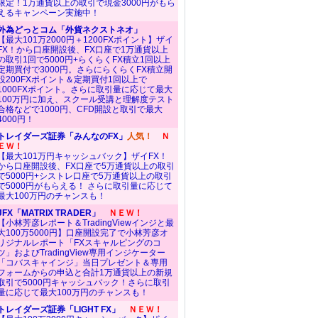
限定！1万通貨以上の取引で現金3000円がもら
えるキャンペーン実施中！
外為どっとコム「外貨ネクストネオ」
【最大101万2000円＋1200FXポイント】ザイ
FX！から口座開設後、FX口座で1万通貨以上
の取引1回で5000円+らくらくFX積立1回以上
定期買付で3000円。さらにらくらくFX積立開
設200FXポイント＆定期買付1回以上で
1000FXポイント。さらに取引量に応じて最大
100万円に加え、スクール受講と理解度テスト
合格などで1000円、CFD開設と取引で最大
4000円！
トレイダーズ証券「みんなのFX」
人気！
Ｎ
ＥＷ！
【最大101万円キャッシュバック】ザイFX！
から口座開設後、FX口座で5万通貨以上の取引
で5000円+シストレ口座で5万通貨以上の取引
で5000円がもらえる！ さらに取引量に応じて
最大100万円のチャンスも！
JFX「MATRIX TRADER」
ＮＥＷ！
【小林芳彦レポート＆TradingViewインジと最
大100万5000円】口座開設完了で小林芳彦オ
リジナルレポート「FXスキャルピングのコ
ツ」およびTradingView専用インジケーター
「コバスキャインジ」当日プレゼント＆専用
フォームからの申込と合計1万通貨以上の新規
取引で5000円キャッシュバック！さらに取引
量に応じて最大100万円のチャンスも！
トレイダーズ証券「LIGHT FX」
ＮＥＷ！