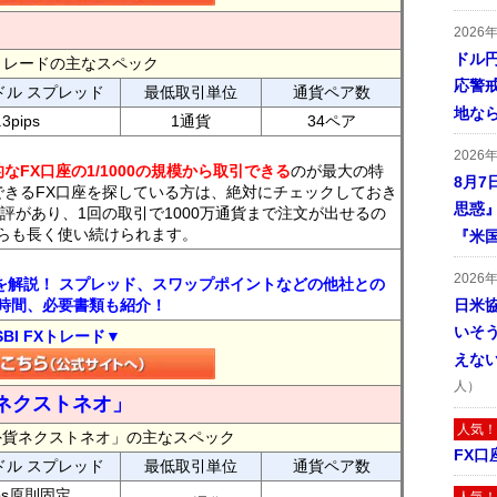
2026
ドル
FXトレードの主なスペック
応警
ドル スプレッド
最低取引単位
通貨ペア数
地な
.3pips
1通貨
34ペア
2026
なFX口座の1/1000の規模から取引できる
のが最大の特
8月7
できるFX口座を探している方は、絶対にチェックしておき
思惑
評があり、1回の取引で1000万通貨まで注文が出せるの
らも長く使い続けられます。
『米
2026
トを解説！ スプレッド、スワップポイントなどの他社との
時間、必要書類も紹介！
日米
いそ
SBI FXトレード▼
えな
人）
ネクストネオ」
人気！
外貨ネクストネオ」の主なスペック
FX口
ドル スプレッド
最低取引単位
通貨ペア数
ips原則固定