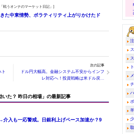
紀子の「戦うオンナのマーケット日記」]
きた中東情勢、ボラティリティ上がりかけたド
次の記事
ハト
ドル円大幅高。金融システム不安からインフ
レ対応へ！投資戦略は米ドル戻…
で動いた？ 昨日の相場」の最新記事
計→介入も一応警戒。日銀利上げペース加速か？9