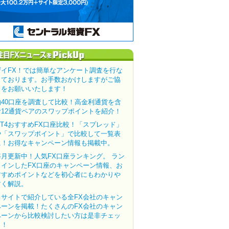
ザイFX！では簡単なアンケート調査を行な
っております。お手数おかけしますがご協
力をお願いいたします！
約40口座を調査して比較！高金利通貨を含
む12通貨ペアのスワップポイントを紹介！
MT4おすすめFX口座比較！「スプレッド」
や「スワップポイント」で比較して一覧表
に！お得なキャンペーン情報も掲載中。
毎月更新中！人気FX口座ランキング。 ラン
クインしたFX口座のキャンペーン情報、お
すすめポイントなどを初心者にもわかりや
すく解説。
当サイトで紹介している全FX会社のキャン
ペーンを掲載！たくさんのFX会社のキャン
ペーンから比較検討したい方は是非チェッ
ク！