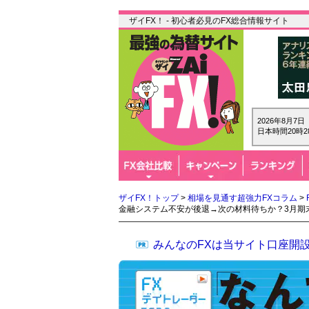
ザイFX！ - 初心者必見のFX総合情報サイト
2026年8月7
日本時間20時2
ザイFX！トップ
>
相場を見通す超強力FXコラム
>
金融システム不安が後退→次の材料待ちか？3月期
みんなのFXは当サイト口座開