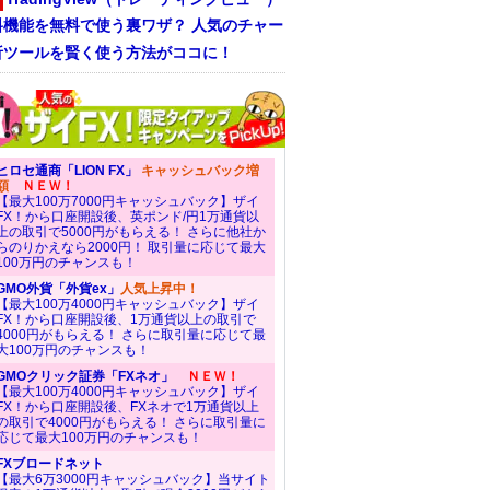
料機能を無料で使う裏ワザ？ 人気のチャー
析ツールを賢く使う方法がココに！
ヒロセ通商「LION FX」
キャッシュバック増
額
ＮＥＷ！
【最大100万7000円キャッシュバック】ザイ
FX！から口座開設後、英ポンド/円1万通貨以
上の取引で5000円がもらえる！ さらに他社か
らのりかえなら2000円！ 取引量に応じて最大
100万円のチャンスも！
GMO外貨「外貨ex」
人気上昇中！
【最大100万4000円キャッシュバック】ザイ
FX！から口座開設後、1万通貨以上の取引で
4000円がもらえる！ さらに取引量に応じて最
大100万円のチャンスも！
GMOクリック証券「FXネオ」
ＮＥＷ！
【最大100万4000円キャッシュバック】ザイ
FX！から口座開設後、FXネオで1万通貨以上
の取引で4000円がもらえる！ さらに取引量に
応じて最大100万円のチャンスも！
FXブロードネット
【最大6万3000円キャッシュバック】当サイト