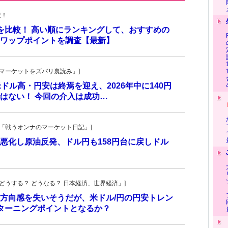
査！
トを比較！ 高い順にランキングして、おすすめの
のスワップポイントを調査【最新】
杜の「マーケットをズバリ裏読み」]
 米ドル高・円安は終焉を迎え、2026年中に140円
はない！ 今回の介入は成功…
紀子の「戦うオンナのマーケット日記」]
悪化し原油反発、ドル円も158円台に戻しドル
人の「どうする？ どうなる？ 日本経済、世界経済」]
方向感を失いそうだが、米ドル/円の円安トレン
ターニングポイントとなるか？