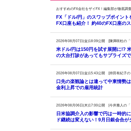
おすすめのFX会社をザイFX！編集部が徹底調
FX「ドル/円」のスワップポイン
FX口座も紹介！ 約40のFX口座
2026年08月07日(金)18:09公開 [陳満咲
米ドル/円は150円を試す展開に!?
の大台打診があってもサプライズで
2026年08月07日(金)15:43公開 [持田有
口先の楽観論とは違って中東情勢は
金利上昇での雇用統計
2026年08月06日(木)17:00公開 [今井雅
日米協調介入の影響で円は一時的に
ド継続は変えない！9月日銀会合が