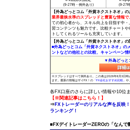
(9-27時・例外あり)
(9-2
【外為どっとコム「外貨ネクストネオ」の
業界最狭水準のスプレッドと豊富な情報で
ての初心者から、スキル向上を目指す中・
習コンテンツも魅力です。比較チャートや
トしてくれるツールも充実しています。
【外為どっとコム「外貨ネクストネオ」の
■外為どっとコム「外貨ネクストネオ」の
ントなどの他社との比較、キャンペーン情
▼外為どっと
※スプレッドはすべて例外あり。この表は2026年8月3日
ます。最新の情報はザイFX！の
「FX会社おすすめ比較」
や
各FX口座のさらに詳しい情報や10
【※関連記事はこちら！】
⇒
FXトレーダーのリアルな声を反映！
ランキング！
■FXデイトレーダーZEROの「なん