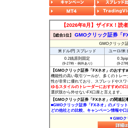
【2026年8月】ザイFX！
GMOクリック証券「F
【総合1位】
GMOクリック
米ドル/円 スプレッド
ユーロ/米
0.2銭原則固定
0.3p
(9-27時・例外あり)
(9-2
【GMOクリック証券「FXネオ」のおすす
機能性の高い取引ツールが、多くのトレー
性が非常に優れており、スプレッドやスワ
ゆるスタイルのトレーダーにおすすめの口
選択肢から外せないFX口座と言えます。
【GMOクリック証券「FXネオ」の関連記
■GMOクリック証券「FXネオ」のメリッ
どの他社との比較、キャンペーン情報や口
▼GMOク