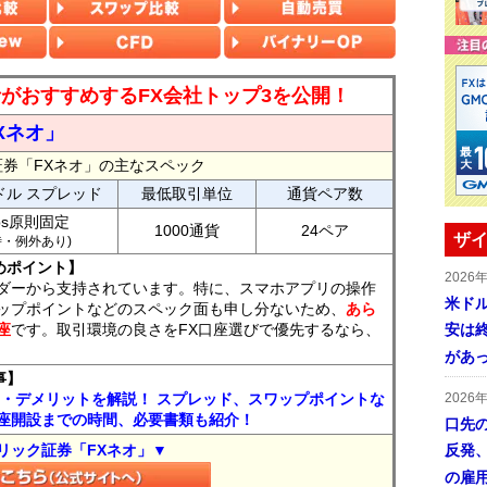
読者がおすすめするFX会社トップ3を公開！
Xネオ」
証券「FXネオ」の主なスペック
ドル スプレッド
最低取引単位
通貨ペア数
ips原則固定
1000通貨
24ペア
ザイ
7時・例外あり)
めポイント】
2026
ダーから支持されています。特に、スマホアプリの操作
米ドル
ップポイントなどのスペック面も申し分ないため、
あら
座
です。取引環境の良さをFX口座選びで優先するなら、
安は終
があ
事】
ト・デメリットを解説！ スプレッド、スワップポイントな
2026
座開設までの時間、必要書類も紹介！
口先
リック証券「FXネオ」▼
反発
の雇