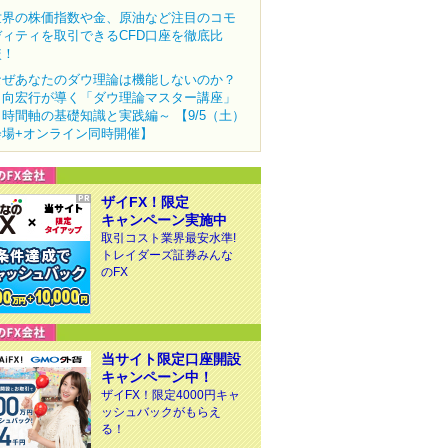
世界の株価指数や金、原油など注目のコモ
ディティを取引できるCFD口座を徹底比
較！
なぜあなたのダウ理論は機能しないのか？
田向宏行が導く「ダウ理論マスター講座」
～時間軸の基礎知識と実践編～ 【9/5（土）
会場+オンライン同時開催】
ザイFX！限定
キャンペーン実施中
取引コスト業界最安水準!
トレイダーズ証券みんな
のFX
当サイト限定口座開設
キャンペーン中！
ザイFX！限定4000円キャ
ッシュバックがもらえ
る！