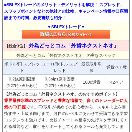
■SBI FXトレードのメリット・デメリットを解説！ スプレッド、
スワップポイントなどの他社との比較、キャンペーン情報や口座開
設までの時間、必要書類も紹介！
▼SBI FXトレード▼
外為どっとコム「外貨ネクストネオ」
【総合3位】
外為どっとコム「外貨ネクストネオ」の主なスペック
米ドル/円 スプレッ
ユーロ/米ドル スプ
最低取引単
通貨ペア数
ド
レッド
位
0.2銭原則固定
0.3pips原則固定
1000通貨
42ペア
(9-27時・例外あり)
(9-27時・例外あり)
【外為どっとコム「外貨ネクストネオ」のおすすめポイント】
業界最狭水準のスプレッドと豊富な情報で、多くのトレーダーに人
気のFX口座
です。FX取引が初めての初心者から、スキル向上を目
指す中・上級者向けまで、各自のレベルにあわせて受講できる学習
コンテンツも魅力です。比較チャートや相場の先行きを予測してく
れる機能など、取引をサポートしてくれるツールも充実していま