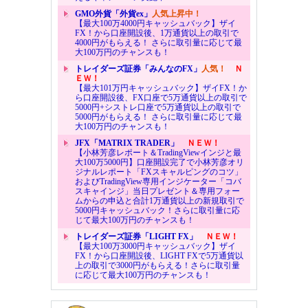
GMO外貨「外貨ex」
人気上昇中！
【最大100万4000円キャッシュバック】ザイ
FX！から口座開設後、1万通貨以上の取引で
4000円がもらえる！ さらに取引量に応じて最
大100万円のチャンスも！
トレイダーズ証券「みんなのFX」
人気！
Ｎ
ＥＷ！
【最大101万円キャッシュバック】ザイFX！か
ら口座開設後、FX口座で5万通貨以上の取引で
5000円+シストレ口座で5万通貨以上の取引で
5000円がもらえる！ さらに取引量に応じて最
大100万円のチャンスも！
JFX「MATRIX TRADER」
ＮＥＷ！
【小林芳彦レポート＆TradingViewインジと最
大100万5000円】口座開設完了で小林芳彦オリ
ジナルレポート「FXスキャルピングのコツ」
およびTradingView専用インジケーター「コバ
スキャインジ」当日プレゼント＆専用フォー
ムからの申込と合計1万通貨以上の新規取引で
5000円キャッシュバック！さらに取引量に応
じて最大100万円のチャンスも！
トレイダーズ証券「LIGHT FX」
ＮＥＷ！
【最大100万3000円キャッシュバック】ザイ
FX！から口座開設後、LIGHT FXで5万通貨以
上の取引で3000円がもらえる！さらに取引量
に応じて最大100万円のチャンスも！