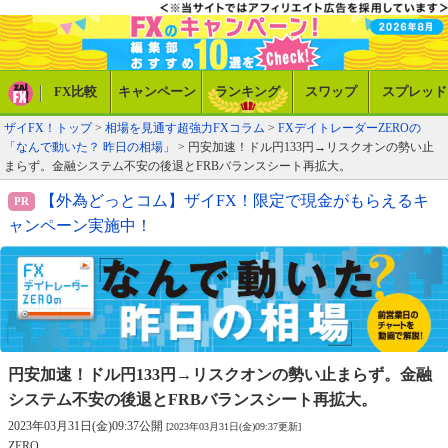
FX比較
キャンペーン
ランキング
スワップ
スプレッド
ザイFX！トップ
>
相場を見通す超強力FXコラム
>
FXデイトレーダーZEROの
「なんで動いた？ 昨日の相場」
> 円安加速！ドル円133円→リスクオンの勢い止
まらず。金融システム不安の後退とFRBバランスシート再拡大。
【外為どっとコム】ザイFX！限定で現金がもらえるキ
ャンペーン実施中！
円安加速！ドル円133円→リスクオンの勢い止まらず。
金融
システム不安の後退とFRBバランスシート再拡大。
2023年03月31日(金)09:37公開
[2023年03月31日(金)09:37更新]
ZERO