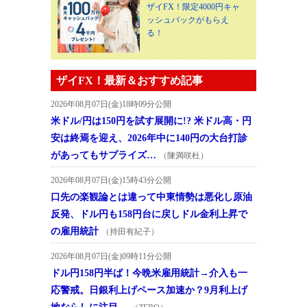
ザイFX！限定4000円キャ
ッシュバックがもらえ
る！
ザイFX！最新＆おすすめ記事
2026年08月07日(金)18時09分公開
米ドル/円は150円を試す展開に!? 米ドル高・円
安は終焉を迎え、2026年中に140円の大台打診
があってもサプライズ…
（陳満咲杜）
2026年08月07日(金)15時43分公開
口先の楽観論とは違って中東情勢は悪化し原油
反発、ドル円も158円台に戻しドル金利上昇で
の雇用統計
（持田有紀子）
2026年08月07日(金)09時11分公開
ドル円158円半ば！今晩米雇用統計→介入も一
応警戒。日銀利上げペース加速か？9月利上げ