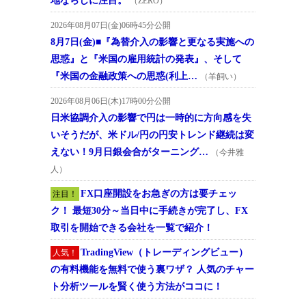
地ならしに注目。
（ZERO）
2026年08月07日(金)06時45分公開
8月7日(金)■『為替介入の影響と更なる実施への
思惑』と『米国の雇用統計の発表』、そして
『米国の金融政策への思惑(利上…
（羊飼い）
2026年08月06日(木)17時00分公開
日米協調介入の影響で円は一時的に方向感を失
いそうだが、米ドル/円の円安トレンド継続は変
えない！9月日銀会合がターニング…
（今井雅
人）
FX口座開設をお急ぎの方は要チェッ
注目！
ク！ 最短30分～当日中に手続きが完了し、FX
取引を開始できる会社を一覧で紹介！
TradingView（トレーディングビュー）
人気！
の有料機能を無料で使う裏ワザ？ 人気のチャー
ト分析ツールを賢く使う方法がココに！