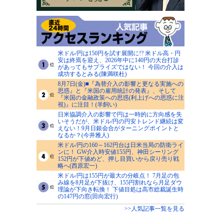
米ドル/円は150円を試す展開に!? 米ドル高・円
安は終焉を迎え、2026年中に140円の大台打診
があってもサプライズではない！ 今回の介入は
成功するとみる(陳満咲杜)
8月7日(金)■『為替介入の影響と更なる実施への
思惑』と『米国の雇用統計の発表』、そして
『米国の金融政策への思惑(利上げへの思惑に注
視)』に注目！(羊飼い)
日米協調介入の影響で円は一時的に方向感を失
いそうだが、米ドル/円の円安トレンド継続は変
えない！9月日銀会合がターニングポイントと
なるか？(今井雅人)
米ドル/円の160～162円台は日米当局の防衛ライ
ンに！ GW介入時安値155円、神田シーリング
152円が下値めど、押し目買いから戻り売り戦
略へ(西原宏一)
米ドル/円は155円が最大の分岐点！ 7月足の包
み線を8月足が下抜け、155円割れなら月足ダウ
理論が下向き転換！ 下値目処は高市総裁誕生時
の147円の窓(田向宏行)
>>人気記事一覧を見る