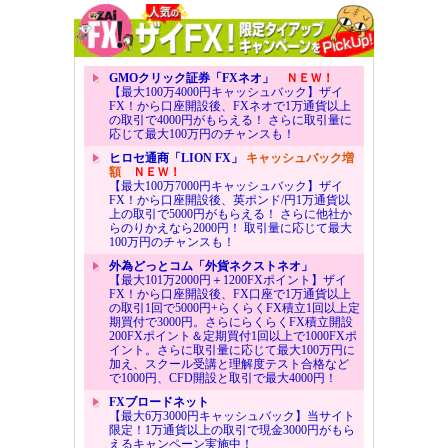
GMOクリック証券「FXネオ」
ＮＥＷ！
【最大100万4000円キャッシュバック】ザイ
FX！から口座開設後、FXネオで1万通貨以上
の取引で4000円がもらえる！ さらに取引量に
応じて最大100万円のチャンスも！
ヒロセ通商「LION FX」
キャッシュバック増
額
ＮＥＷ！
【最大100万7000円キャッシュバック】ザイ
FX！から口座開設後、英ポンド/円1万通貨以
上の取引で5000円がもらえる！ さらに他社か
らのりかえなら2000円！ 取引量に応じて最大
100万円のチャンスも！
外為どっとコム「外貨ネクストネオ」
【最大101万2000円＋1200FXポイント】ザイ
FX！から口座開設後、FX口座で1万通貨以上
の取引1回で5000円+らくらくFX積立1回以上定
期買付で3000円。さらにらくらくFX積立開設
200FXポイント＆定期買付1回以上で1000FXポ
イント。さらに取引量に応じて最大100万円に
加え、スクール受講と理解度テスト合格など
で1000円、CFD開設と取引で最大4000円！
FXブロードネット
【最大6万3000円キャッシュバック】当サイト
限定！1万通貨以上の取引で現金3000円がもら
えるキャンペーン実施中！