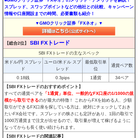
■GMOクリック証券「FXネオ」のメリット・デメリットを解説！
スプレッド、スワップポイントなどの他社との比較、キャンペーン
情報や口座開設までの時間、必要書類も紹介！
▼GMOクリック証券「FXネオ」▼
SBI FXトレード
【総合2位】
SBI FXトレードの主なスペック
米ドル/円 スプレッ
ユーロ/米ドル スプ
最低取引単
通貨ペア数
ド
レッド
位
0.18銭
0.3pips
1通貨
34ペア
【SBI FXトレードのおすすめポイント】
すべての通貨ペアを
「1通貨」単位、一般的なFX口座の1/1000の規
模から取引できる
のが最大の特徴！ これからFXを始める人、少額
取引ができるFX口座を探している方は、絶対にチェックしておき
たいFX会社です。スプレッドの狭さにも定評があり、1回の取引で
1000万通貨まで注文が出せるので、取引量が増えて稼げるように
なってからも長く使い続けられます。
【SBI FXトレードの関連記事】