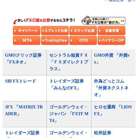
>>最新記事一覧へ
GMOクリック証券
セントラル短資ＦＸ
GMO外貨 「外貨e
「FXネオ」
「ＦＸダイレクトプ
x」
ラス」
SBI FXトレード
トレイダーズ証券
外為どっとコム
「みんなのFX」
「外貨ネクストネ
オ」
JFX 「MATRIX TR
ゴールデンウェイ・
ヒロセ通商 「LION
ADER」
ジャパン 「FXTF M
FX」
T4」
トレイダーズ証券
ゴールデンウェイ・
松井証券