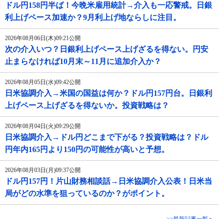
ドル円158円半ば！今晩米雇用統計→介入も一応警戒。日銀
利上げペース加速か？9月利上げ地ならしに注目。
2026年08月06日(木)09:21公開
次の介入いつ？日銀利上げペース上げざるを得ない。円安
止まらなければ10月末～11月に追加介入か？
2026年08月05日(水)09:42公開
日米協調介入→米国の国益は何か？ドル円157円台。日銀利
上げペース上げざるを得ないか。投資戦略は？
2026年08月04日(火)09:29公開
日米協調介入→ドル円どこまで下がる？投資戦略は？ドル
円年内165円より150円の可能性が高いと予想。
2026年08月03日(月)09:37公開
ドル円157円！片山財務相談話→日米協調介入公表！日米当
局がどの水準を狙っているのか？がポイント。