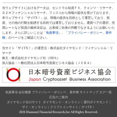
当ウェブサイトにおけるデータは、セントラル短資ＦＸ、クォンツ・リサーチ、
ＤＺＨフィナンシャルリサーチ、フィスコから情報の提供を受けております。
本ウェブサイト「ザイFX！」は、情報の提供を目的として運営しており、投
資、その他の行動を勧誘する目的では運営しておりません。通貨ペアの選択、売
買レートなど投資の最終決定は、お客様ご自身の判断でなさるようにお願いいた
します。さらに詳しいことは
「免責事項」
、
「プライバシー・ポリシー、著作
権」
のページをご確認ください。
当サイト「ザイFX！」の運営元：株式会社ダイヤモンド・フィナンシャル・リ
サーチ
株主：株式会社ダイヤモンド社（100％）
加入協会：一般社団法人日本暗号資産ビジネス協会（ＪＣＢＡ）
免責事項
会社概要
プライバシー・ポリシー、著作権
サイトマップ
タグ一覧
広告のご案内
ダイヤモンド社のサイト
ダイヤモンド・オンライン
|
週刊ダイヤモンド
|
ザイ・オンライン
|
クリプトインサイト
|
ザイFX！
2026 Diamond Financial Research,Inc All Rights Reserved.