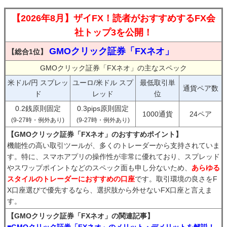
【2026年8月】ザイFX！読者がおすすめするFX会
社トップ3を公開！
GMOクリック証券「FXネオ」
【総合1位】
GMOクリック証券「FXネオ」の主なスペック
米ドル/円 スプレッ
ユーロ/米ドル スプ
最低取引単
通貨ペア数
ド
レッド
位
0.2銭原則固定
0.3pips原則固定
1000通貨
24ペア
(9-27時・例外あり)
(9-27時・例外あり)
【GMOクリック証券「FXネオ」のおすすめポイント】
機能性の高い取引ツールが、多くのトレーダーから支持されていま
す。特に、スマホアプリの操作性が非常に優れており、スプレッド
やスワップポイントなどのスペック面も申し分ないため、
あらゆる
スタイルのトレーダーにおすすめの口座
です。取引環境の良さをF
X口座選びで優先するなら、選択肢から外せないFX口座と言えま
す。
【GMOクリック証券「FXネオ」の関連記事】