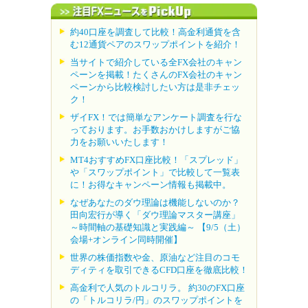
約40口座を調査して比較！高金利通貨を含
む12通貨ペアのスワップポイントを紹介！
当サイトで紹介している全FX会社のキャン
ペーンを掲載！たくさんのFX会社のキャン
ペーンから比較検討したい方は是非チェッ
ク！
ザイFX！では簡単なアンケート調査を行な
っております。お手数おかけしますがご協
力をお願いいたします！
MT4おすすめFX口座比較！「スプレッド」
や「スワップポイント」で比較して一覧表
に！お得なキャンペーン情報も掲載中。
なぜあなたのダウ理論は機能しないのか？
田向宏行が導く「ダウ理論マスター講座」
～時間軸の基礎知識と実践編～ 【9/5（土）
会場+オンライン同時開催】
世界の株価指数や金、原油など注目のコモ
ディティを取引できるCFD口座を徹底比較！
高金利で人気のトルコリラ。 約30のFX口座
の「トルコリラ/円」のスワップポイントを