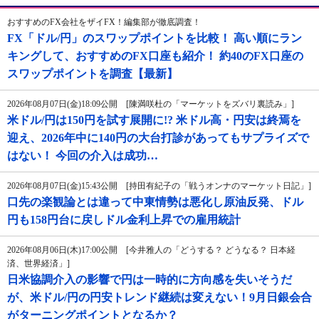
おすすめのFX会社をザイFX！編集部が徹底調査！
FX「ドル/円」のスワップポイントを比較！ 高い順にラン
キングして、おすすめのFX口座も紹介！ 約40のFX口座の
スワップポイントを調査【最新】
2026年08月07日(金)18:09公開 [陳満咲杜の「マーケットをズバリ裏読み」]
米ドル/円は150円を試す展開に!? 米ドル高・円安は終焉を
迎え、2026年中に140円の大台打診があってもサプライズで
はない！ 今回の介入は成功…
2026年08月07日(金)15:43公開 [持田有紀子の「戦うオンナのマーケット日記」]
口先の楽観論とは違って中東情勢は悪化し原油反発、ドル
円も158円台に戻しドル金利上昇での雇用統計
2026年08月06日(木)17:00公開 [今井雅人の「どうする？ どうなる？ 日本経
済、世界経済」]
日米協調介入の影響で円は一時的に方向感を失いそうだ
が、米ドル/円の円安トレンド継続は変えない！9月日銀会合
がターニングポイントとなるか？