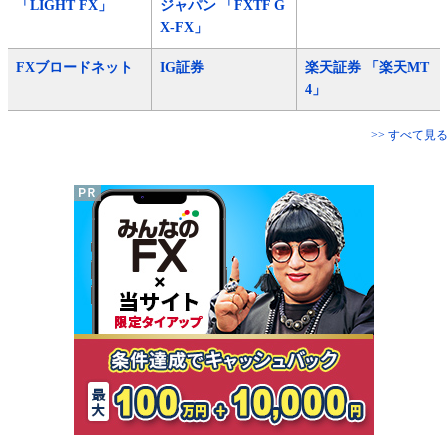
「LIGHT FX」
ジャパン 「FXTF G
X-FX」
FXブロードネット
IG証券
楽天証券 「楽天MT
4」
>> すべて見る