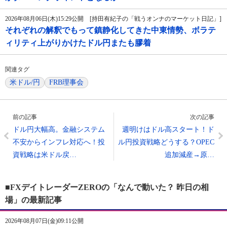
2026年08月06日(木)15:29公開 [持田有紀子の「戦うオンナのマーケット日記」]
それぞれの解釈でもって鎮静化してきた中東情勢、ボラテ
ィリティ上がりかけたドル円またも膠着
関連タグ
米ドル/円
FRB理事会
前の記事
次の記事
ドル円大幅高。金融システム
週明けはドル高スタート！ド
不安からインフレ対応へ！投
ル円投資戦略どうする？OPEC
資戦略は米ドル戻…
追加減産→原…
■FXデイトレーダーZEROの「なんで動いた？ 昨日の相
場」の最新記事
2026年08月07日(金)09:11公開