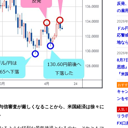
反発
の雇
2026
ドル
応警
地な
2026
8月7
思惑
『米
おすす
キャ
ンを
与信審査が厳しくなることから、米国経済は徐々に
人気！
。
リラ
FX口