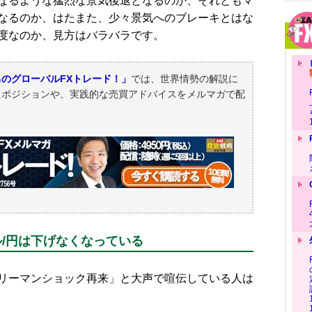
なるような猛烈な景気後退となるのか、それともマ
なるのか、はたまた、少々景気へのブレーキとはな
度なのか、見方はバラバラです。
のグローバルFXトレード！」
では、世界情勢の解説に
たポジションや、実践的な売買アドバイスをメルマガで配
/円は下げなくなっている
リーマンショック再来」と大声で喧伝している人は