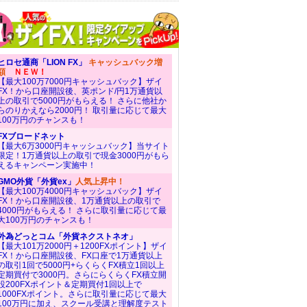
ヒロセ通商「LION FX」
キャッシュバック増
額
ＮＥＷ！
【最大100万7000円キャッシュバック】ザイ
FX！から口座開設後、英ポンド/円1万通貨以
上の取引で5000円がもらえる！ さらに他社か
らのりかえなら2000円！ 取引量に応じて最大
100万円のチャンスも！
FXブロードネット
【最大6万3000円キャッシュバック】当サイト
限定！1万通貨以上の取引で現金3000円がもら
えるキャンペーン実施中！
GMO外貨「外貨ex」
人気上昇中！
【最大100万4000円キャッシュバック】ザイ
FX！から口座開設後、1万通貨以上の取引で
4000円がもらえる！ さらに取引量に応じて最
大100万円のチャンスも！
外為どっとコム「外貨ネクストネオ」
【最大101万2000円＋1200FXポイント】ザイ
FX！から口座開設後、FX口座で1万通貨以上
の取引1回で5000円+らくらくFX積立1回以上
定期買付で3000円。さらにらくらくFX積立開
設200FXポイント＆定期買付1回以上で
1000FXポイント。さらに取引量に応じて最大
100万円に加え、スクール受講と理解度テスト