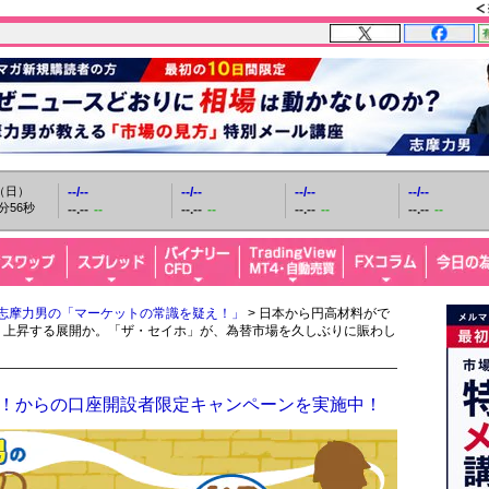
日（日）
--/--
--/--
--/--
--/--
分58秒
--.--
--
--.--
--
--.--
--
--.--
--
志摩力男の「マーケットの常識を疑え！」
> 日本から円高材料がで
リ上昇する展開か。「ザ・セイホ」が、為替市場を久しぶりに賑わし
ザイFX！からの口座開設者限定キャンペーンを実施中！