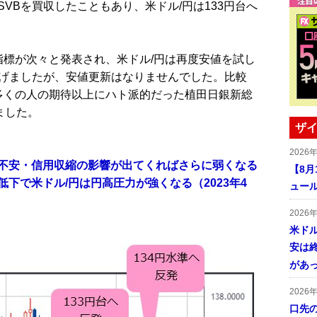
Bを買収したこともあり、米ドル/円は133円台へ
標が次々と発表され、米ドル/円は再度安値を試し
で下げましたが、安値更新はなりませんでした。比較
多くの人の期待以上にハト派的だった植田日銀新総
ました。
ザイ
2026
不安・信用収縮の影響が出てくればさらに弱くなる
【8
下で米ドル/円は円高圧力が強くなる（2023年4
ュー
2026
米ドル
安は終
があ
2026
口先