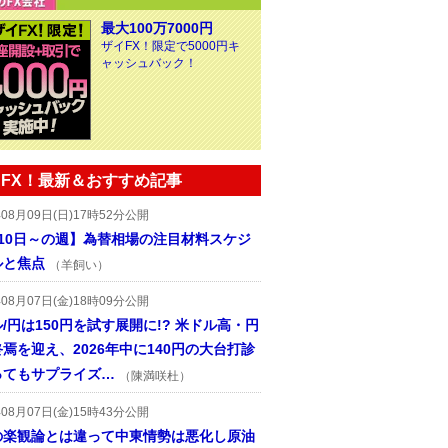
最大100万7000円
ザイFX！限定で5000円キ
ャッシュバック！
FX！最新＆おすすめ記事
年08月09日(日)17時52分公開
月10日～の週】為替相場の注目材料スケジ
ルと焦点
（羊飼い）
年08月07日(金)18時09分公開
/円は150円を試す展開に!? 米ドル高・円
焉を迎え、2026年中に140円の大台打診
ってもサプライズ…
（陳満咲杜）
年08月07日(金)15時43分公開
の楽観論とは違って中東情勢は悪化し原油