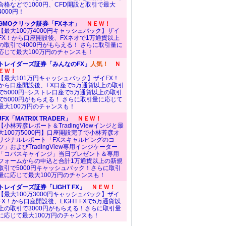
合格などで1000円、CFD開設と取引で最大
4000円！
GMOクリック証券「FXネオ」
ＮＥＷ！
【最大100万4000円キャッシュバック】ザイ
FX！から口座開設後、FXネオで1万通貨以上
の取引で4000円がもらえる！ さらに取引量に
応じて最大100万円のチャンスも！
トレイダーズ証券「みんなのFX」
人気！
Ｎ
ＥＷ！
【最大101万円キャッシュバック】ザイFX！
から口座開設後、FX口座で5万通貨以上の取引
で5000円+シストレ口座で5万通貨以上の取引
で5000円がもらえる！ さらに取引量に応じて
最大100万円のチャンスも！
JFX「MATRIX TRADER」
ＮＥＷ！
【小林芳彦レポート＆TradingViewインジと最
大100万5000円】口座開設完了で小林芳彦オ
リジナルレポート「FXスキャルピングのコ
ツ」およびTradingView専用インジケーター
「コバスキャインジ」当日プレゼント＆専用
フォームからの申込と合計1万通貨以上の新規
取引で5000円キャッシュバック！さらに取引
量に応じて最大100万円のチャンスも！
トレイダーズ証券「LIGHT FX」
ＮＥＷ！
【最大100万3000円キャッシュバック】ザイ
FX！から口座開設後、LIGHT FXで5万通貨以
上の取引で3000円がもらえる！さらに取引量
に応じて最大100万円のチャンスも！