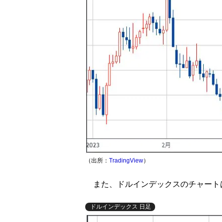
（出所：
TradingView
）
また、ドルインデックスのチャート
ドルインデックス 日足