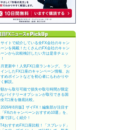
当サイトで紹介している全FX会社のキャン
ペーンを掲載！たくさんのFX会社のキャン
ペーンから比較検討したい方は是非チェッ
ク！
毎月更新中！人気FX口座ランキング。 ラン
クインしたFX口座のキャンペーン情報、お
すすめポイントなどを初心者にもわかりや
すく解説。
少額から取引可能で損失や取引時間が限定
的なバイナリーオプションが取引できる国
内全7口座を徹底比較。
【2026年8月版】ザイFX！編集部が注目す
る「FXのキャンペーンおすすめ10選」を、
記事で詳しく紹介！
MT4おすすめFX口座比較！「スプレッド」