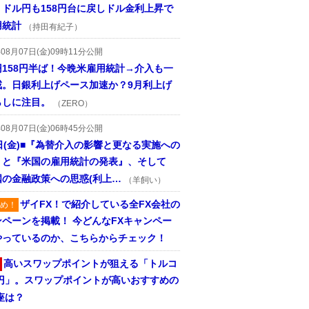
、ドル円も158円台に戻しドル金利上昇で
用統計
（持田有紀子）
年08月07日(金)09時11分公開
円158円半ば！今晩米雇用統計→介入も一
戒。日銀利上げペース加速か？9月利上げ
らしに注目。
（ZERO）
年08月07日(金)06時45分公開
日(金)■『為替介入の影響と更なる実施への
』と『米国の雇用統計の発表』、そして
国の金融政策への思惑(利上…
（羊飼い）
ザイFX！で紹介している全FX会社の
め！
ンペーンを掲載！ 今どんなFXキャンペー
やっているのか、こちらからチェック！
高いスワップポイントが狙える「トルコ
/円」。スワップポイントが高いおすすめの
座は？