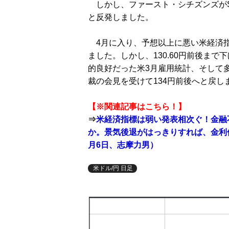
しかし、ファースト・シチズンズがSV
と反発しました。
4月に入り、予想以上に悪い米経済指
ました。しかし、130.60円前後ま
的良好だった米3月雇用統計、そして
裁の会見を受けて134円前後へと戻し
【※関連記事はこちら！】
⇒
米経済指標は弱い発表相次ぐ！金融
か。景気後退がはっきりすれば、金利低
月6日、志摩力男）
米ドル/円 日足