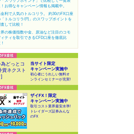
や「スワップポイント」で比較して一覧表
に！お得なキャンペーン情報も掲載中。
高金利で人気のトルコリラ。 約30のFX口座
の「トルコリラ/円」のスワップポイントを
調査して比較！
世界の株価指数や金、原油など注目のコモ
ディティを取引できるCFD口座を徹底比
較！
当サイト限定
キャンペーン実施中
初心者にうれしい無料オ
ンラインセミナーが充実!
ザイFX！限定
キャンペーン実施中
取引コスト業界最安水準!
トレイダーズ証券みんな
のFX