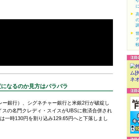
度になるのか見方はバラバラ
バレー銀行）、シグネチャー銀行と米銀2行が破綻し
イスの名門クレディ・スイスがUBSに救済合併され
一時130円を割り込み129.65円へと下落しまし