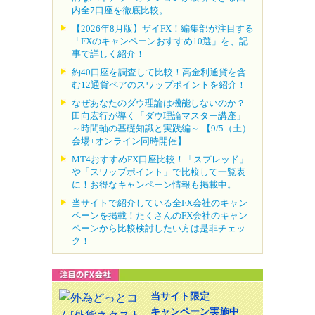
内全7口座を徹底比較。
【2026年8月版】ザイFX！編集部が注目する
「FXのキャンペーンおすすめ10選」を、記
事で詳しく紹介！
約40口座を調査して比較！高金利通貨を含
む12通貨ペアのスワップポイントを紹介！
なぜあなたのダウ理論は機能しないのか？
田向宏行が導く「ダウ理論マスター講座」
～時間軸の基礎知識と実践編～ 【9/5（土）
会場+オンライン同時開催】
MT4おすすめFX口座比較！「スプレッド」
や「スワップポイント」で比較して一覧表
に！お得なキャンペーン情報も掲載中。
当サイトで紹介している全FX会社のキャン
ペーンを掲載！たくさんのFX会社のキャン
ペーンから比較検討したい方は是非チェッ
ク！
当サイト限定
キャンペーン実施中