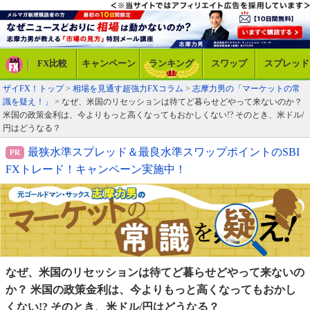
FX比較
キャンペーン
ランキング
スワップ
スプレッド
ザイFX！トップ
>
相場を見通す超強力FXコラム
>
志摩力男の「マーケットの常
識を疑え！」
> なぜ、米国のリセッションは待てど暮らせどやって来ないのか？
米国の政策金利は、今よりもっと高くなってもおかしくない!? そのとき、米ドル/
円はどうなる？
最狭水準スプレッド＆最良水準スワップポイントのSBI
FXトレード！キャンペーン実施中！
なぜ、米国のリセッションは待てど暮らせどやって来
ないの
か？ 米国の政策金利は、今よりもっと高くなっ
てもおかし
くない!? そのとき、米ドル/円はどうなる？