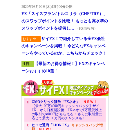
2026年08月06日(木)12時00分公開
FX「スイスフラン/トルコリラ（CHF/TRY）」
のスワップポイントを比較！ もっとも高水準の
スワップポイントを提供し…
（FX情報局）
ザイFX！で紹介している全FX会社
おすすめ！
のキャンペーンを掲載！ 今どんなFXキャンペ
ーンをやっているのか、こちらからチェック！
【最新のお得な情報！】FXのキャンペ
注目！
ーンおすすめ10選！
GMOクリック証券「FXネオ」
ＮＥＷ！
【最大100万4000円キャッシュバック】ザイ
FX！から口座開設後、FXネオで1万通貨以上
の取引で4000円がもらえる！ さらに取引量に
応じて最大100万円のチャンスも！
ヒロセ通商「LION FX」
キャッシュバック増
額
ＮＥＷ！