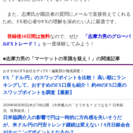
また、志摩氏が購読者の質問にメールで直接答えてくれる
ため、FX初心者やFXの理解を深めたい人に最適です。
登録後10日間は無料
なので、ぜひ
「志摩力男のグローバ
ルFXトレード！」
を一度体験してみよう！
■志摩力男の「マーケットの常識を疑え！」の関連記事
おすすめのFX会社をザイFX！編集部が徹底調査！
FX「ドル/円」のスワップポイントを比較！ 高い順にラン
キングして、おすすめのFX口座も紹介！ 約40のFX口座の
スワップポイントを調査【最新】
2026年08月06日(木)17:00公開 [今井雅人の「どうする？ どうなる？ 日本経
済、世界経済」]
日米協調介入の影響で円は一時的に方向感を失いそうだ
が、米ドル/円の円安トレンド継続は変えない！9月日銀会合
がターニングポイントとなるか？