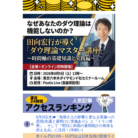
8月6日(木)■『為替介入の影響と更なる実施への
思惑(先週と週明けに実施あり)』と『イラン情
勢』、そして『明日に米国の雇用統計の発表を
控える点』に注目！(羊飼い)
米ドル/円の160～162円台は日米当局の防衛ライ