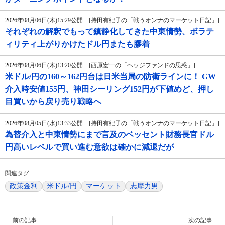
2026年08月06日(木)15:29公開 [持田有紀子の「戦うオンナのマーケット日記」]
それぞれの解釈でもって鎮静化してきた中東情勢、ボラテ
ィリティ上がりかけたドル円またも膠着
2026年08月06日(木)13:20公開 [西原宏一の「ヘッジファンドの思惑」]
米ドル/円の160～162円台は日米当局の防衛ラインに！ GW
介入時安値155円、神田シーリング152円が下値めど、押し
目買いから戻り売り戦略へ
2026年08月05日(水)13:33公開 [持田有紀子の「戦うオンナのマーケット日記」]
為替介入と中東情勢にまで言及のベッセント財務長官ドル
円高いレベルで買い進む意欲は確かに減退だが
関連タグ
政策金利
米ドル/円
マーケット
志摩力男
前の記事
次の記事