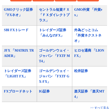
GMOクリック証券
セントラル短資ＦＸ
GMO外貨 「外貨e
「FXネオ」
「ＦＸダイレクトプ
x」
ラス」
SBI FXトレード
トレイダーズ証券
外為どっとコム
「みんなのFX」
「外貨ネクストネ
オ」
JFX 「MATRIX TR
ゴールデンウェイ・
ヒロセ通商 「LION
ADER」
ジャパン 「FXTF M
FX」
T4」
トレイダーズ証券
ゴールデンウェイ・
松井証券
「LIGHT FX」
ジャパン 「FXTF G
X-FX」
FXブロードネット
IG証券
楽天証券 「楽天MT
4」
>> すべて見る