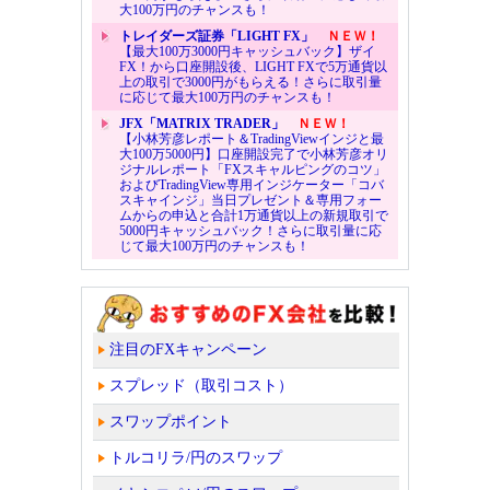
大100万円のチャンスも！
トレイダーズ証券「LIGHT FX」
ＮＥＷ！
【最大100万3000円キャッシュバック】ザイ
FX！から口座開設後、LIGHT FXで5万通貨以
上の取引で3000円がもらえる！さらに取引量
に応じて最大100万円のチャンスも！
JFX「MATRIX TRADER」
ＮＥＷ！
【小林芳彦レポート＆TradingViewインジと最
大100万5000円】口座開設完了で小林芳彦オリ
ジナルレポート「FXスキャルピングのコツ」
およびTradingView専用インジケーター「コバ
スキャインジ」当日プレゼント＆専用フォー
ムからの申込と合計1万通貨以上の新規取引で
5000円キャッシュバック！さらに取引量に応
じて最大100万円のチャンスも！
注目のFXキャンペーン
スプレッド（取引コスト）
スワップポイント
トルコリラ/円のスワップ