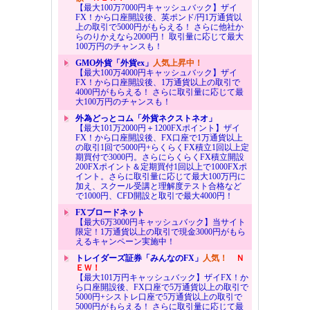
【最大100万7000円キャッシュバック】ザイ
FX！から口座開設後、英ポンド/円1万通貨以
上の取引で5000円がもらえる！ さらに他社か
らのりかえなら2000円！ 取引量に応じて最大
100万円のチャンスも！
GMO外貨「外貨ex」
人気上昇中！
【最大100万4000円キャッシュバック】ザイ
FX！から口座開設後、1万通貨以上の取引で
4000円がもらえる！ さらに取引量に応じて最
大100万円のチャンスも！
外為どっとコム「外貨ネクストネオ」
【最大101万2000円＋1200FXポイント】ザイ
FX！から口座開設後、FX口座で1万通貨以上
の取引1回で5000円+らくらくFX積立1回以上定
期買付で3000円。さらにらくらくFX積立開設
200FXポイント＆定期買付1回以上で1000FXポ
イント。さらに取引量に応じて最大100万円に
加え、スクール受講と理解度テスト合格など
で1000円、CFD開設と取引で最大4000円！
FXブロードネット
【最大6万3000円キャッシュバック】当サイト
限定！1万通貨以上の取引で現金3000円がもら
えるキャンペーン実施中！
トレイダーズ証券「みんなのFX」
人気！
Ｎ
ＥＷ！
【最大101万円キャッシュバック】ザイFX！か
ら口座開設後、FX口座で5万通貨以上の取引で
5000円+シストレ口座で5万通貨以上の取引で
5000円がもらえる！ さらに取引量に応じて最