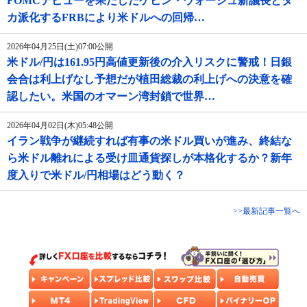
FOMCデビューを果たしたケビン・ウォーシュ新議長とタ
カ派化するFRBにより米ドルへの回帰…
2026年04月25日(土)07:00公開
米ドル/円は161.95円高値更新後の介入リスクに警戒！日銀
会合は利上げなし予想だが植田総裁の利上げへの決意を確
認したい。米国のオマーン湾封鎖で世界…
2026年04月02日(木)05:48公開
イラン戦争が継続すれば有事の米ドル買いが進み、終結な
ら米ドル離れによる受け皿通貨探しが本格化するか？新年
度入りで米ドル/円相場はどう動く？
>>最新記事一覧へ