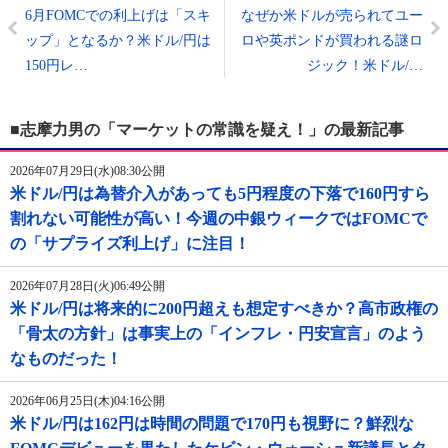
6月FOMCでの利上げは「スキ
なぜか米ドルが売られてユー
ップ」となるか？米ドル/円は
ロや英ポンドが買われる謎ロ
150円レ…
ジック！米ドル/…
■志摩力男の「マーケットの常識を疑え！」の最新記事
2026年07月29日(水)08:30公開
米ドル/円は為替介入があっても5円程度の下落で160円すら
割れない可能性が高い！今週の中銀ウィークではFOMCで
の「サプライズ利上げ」に注目！
2026年07月28日(火)06:49公開
米ドル/円は将来的に200円超えも想定すべきか？高市政権の
「骨太の方針」は事実上の「インフレ・円安宣言」のよう
なものだった！
2026年06月25日(木)04:16公開
米ドル/円は162円は時間の問題で170円も視野に？鮮烈な