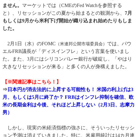
ません。
マーケットでは（CMEのFed Watchを参照する
と）、リセッションがこの夏から始まるとの観測から、
7月
もしくは9月から米利下げ開始が織り込まれ始めたりもしま
した。
2月1日（水）のFOMC
では、パウ
（米連邦公開市場委員会）
エルFRB議長が「ディスインフレ」という言葉を使いまし
た。また、3月にはシリコンバレー銀行が破綻し、「やはり
大きなリセッションが来る」と多くの人が身構えました。
【※関連記事はこちら！】
⇒
日本円が消去法的に上昇する可能性も！ 米国の利上げは3
月、もしくは5月に終了か？ FRBはインフレ抑制を確信、欧
米の長期金利は今後、それほど上昇しない（2月3日、志摩力
男）
しかし、現実の米経済指標の強さに、そういったリセッシ
ョン予測は消えていきました。特に、米雇用統計は14カ月連