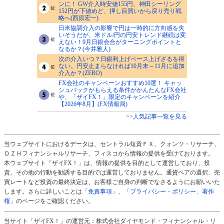
ンに！ GW介入時安値155円、神田シーリング
152円が下値めど、押し目買いから戻り売り戦
略へ(西原宏一)
日米協調介入の影響で円は一時的に方向感を失
いそうだが、米ドル/円の円安トレンド継続は変
えない！9月日銀会合がターニングポイントと
なるか？(今井雅人)
次の介入いつ？日銀利上げペース上げざるを得
ない。円安止まらなければ10月末～11月に追加
介入か？(ZERO)
FX会社のキャンペーンおすすめ10選！ キャッ
シュバックがもらえる条件がかんたんなFX会社
や、「ザイFX！」限定のキャンペーンを紹介
【2026年8月】(FX情報局)
>>人気記事一覧を見る
当ウェブサイトにおけるデータは、セントラル短資ＦＸ、クォンツ・リサーチ、
ＤＺＨフィナンシャルリサーチ、フィスコから情報の提供を受けております。
本ウェブサイト「ザイFX！」は、情報の提供を目的として運営しており、投
資、その他の行動を勧誘する目的では運営しておりません。通貨ペアの選択、売
買レートなど投資の最終決定は、お客様ご自身の判断でなさるようにお願いいた
します。さらに詳しいことは
「免責事項」
、
「プライバシー・ポリシー、著作
権」
のページをご確認ください。
当サイト「ザイFX！」の運営元：株式会社ダイヤモンド・フィナンシャル・リ