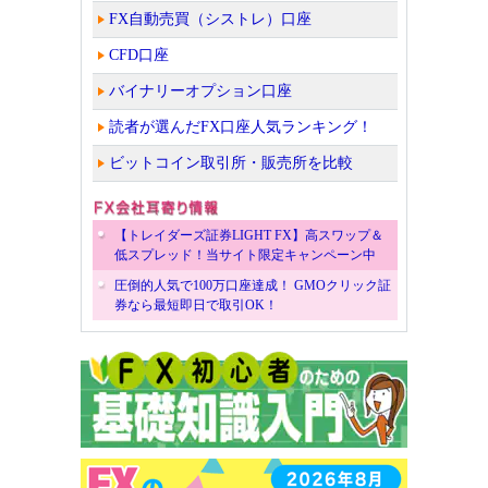
FX自動売買（シストレ）口座
CFD口座
バイナリーオプション口座
読者が選んだFX口座人気ランキング！
ビットコイン取引所・販売所を比較
【トレイダーズ証券LIGHT FX】高スワップ＆
低スプレッド！当サイト限定キャンペーン中
圧倒的人気で100万口座達成！ GMOクリック証
券なら最短即日で取引OK！