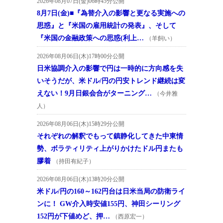
2026年08月07日(金)06時45分公開
8月7日(金)■『為替介入の影響と更なる実施への
思惑』と『米国の雇用統計の発表』、そして
『米国の金融政策への思惑(利上…
（羊飼い）
2026年08月06日(木)17時00分公開
日米協調介入の影響で円は一時的に方向感を失
いそうだが、米ドル/円の円安トレンド継続は変
えない！9月日銀会合がターニング…
（今井雅
人）
2026年08月06日(木)15時29分公開
それぞれの解釈でもって鎮静化してきた中東情
勢、ボラティリティ上がりかけたドル円またも
膠着
（持田有紀子）
2026年08月06日(木)13時20分公開
米ドル/円の160～162円台は日米当局の防衛ライ
ンに！ GW介入時安値155円、神田シーリング
152円が下値めど、押…
（西原宏一）