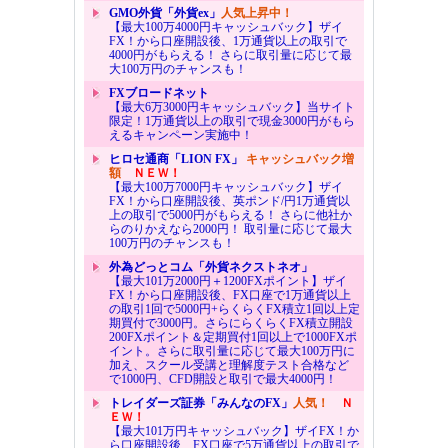
GMO外貨「外貨ex」
人気上昇中！
【最大100万4000円キャッシュバック】ザイ
FX！から口座開設後、1万通貨以上の取引で
4000円がもらえる！ さらに取引量に応じて最
大100万円のチャンスも！
FXブロードネット
【最大6万3000円キャッシュバック】当サイト
限定！1万通貨以上の取引で現金3000円がもら
えるキャンペーン実施中！
ヒロセ通商「LION FX」
キャッシュバック増
額
ＮＥＷ！
【最大100万7000円キャッシュバック】ザイ
FX！から口座開設後、英ポンド/円1万通貨以
上の取引で5000円がもらえる！ さらに他社か
らのりかえなら2000円！ 取引量に応じて最大
100万円のチャンスも！
外為どっとコム「外貨ネクストネオ」
【最大101万2000円＋1200FXポイント】ザイ
FX！から口座開設後、FX口座で1万通貨以上
の取引1回で5000円+らくらくFX積立1回以上定
期買付で3000円。さらにらくらくFX積立開設
200FXポイント＆定期買付1回以上で1000FXポ
イント。さらに取引量に応じて最大100万円に
加え、スクール受講と理解度テスト合格など
で1000円、CFD開設と取引で最大4000円！
トレイダーズ証券「みんなのFX」
人気！
Ｎ
ＥＷ！
【最大101万円キャッシュバック】ザイFX！か
ら口座開設後、FX口座で5万通貨以上の取引で