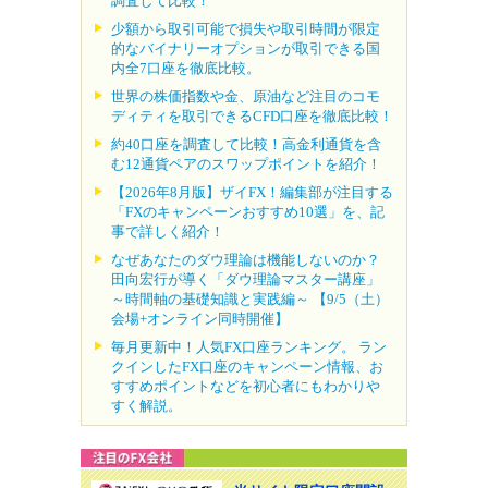
調査して比較！
少額から取引可能で損失や取引時間が限定
的なバイナリーオプションが取引できる国
内全7口座を徹底比較。
世界の株価指数や金、原油など注目のコモ
ディティを取引できるCFD口座を徹底比較！
約40口座を調査して比較！高金利通貨を含
む12通貨ペアのスワップポイントを紹介！
【2026年8月版】ザイFX！編集部が注目する
「FXのキャンペーンおすすめ10選」を、記
事で詳しく紹介！
なぜあなたのダウ理論は機能しないのか？
田向宏行が導く「ダウ理論マスター講座」
～時間軸の基礎知識と実践編～ 【9/5（土）
会場+オンライン同時開催】
毎月更新中！人気FX口座ランキング。 ラン
クインしたFX口座のキャンペーン情報、お
すすめポイントなどを初心者にもわかりや
すく解説。