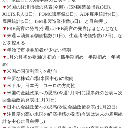
▼
米国の経済指標の発表(今週)→ISM製造業指数(3日)、
JOLTS求人(3日)、FOMC議事録(3日)、ADP雇用統計(4日)、
雇用統計(5日)、ISM非製造業指数(5日)、と目白押し
▼
FRB高官の発言(今週)→FRB高官の発言はほとんどなし
▼
来週→消費者物価指数(11日)、生産者物価指数(12日)、な
どを控える
▼
年始で市場参加者が少ない時期
▼
1月の月初め要因(月初め・四半期初め・半期初め・年初
め)
▼
米国の国債利回りの動向
▼
主要な株式市場(米国中心)の動向
▼
米ドル、日本円、ユーロの方向性
▼
米国の金融政策への思惑(今週1月3日に議事録の公表→次
回金融政策発表は1月31日)
▼
日本の金融政策への思惑(次回金融政策発表は1月23日)
▼
注目度の高い米国の経済指標の発表(今週は週末の雇用統
計を中心に目白押し)