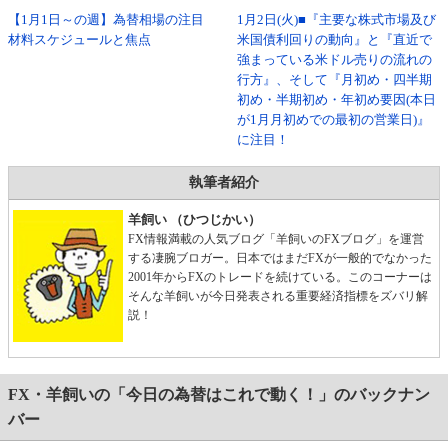
【1月1日～の週】為替相場の注目
1月2日(火)■『主要な株式市場及び
材料スケジュールと焦点
米国債利回りの動向』と『直近で
強まっている米ドル売りの流れの
行方』、そして『月初め・四半期
初め・半期初め・年初め要因(本日
が1月月初めでの最初の営業日)』
に注目！
執筆者紹介
羊飼い （ひつじかい）
FX情報満載の人気ブログ「羊飼いのFXブログ」を運営
する凄腕ブロガー。日本ではまだFXが一般的でなかった
2001年からFXのトレードを続けている。このコーナーは
そんな羊飼いが今日発表される重要経済指標をズバリ解
説！
FX・羊飼いの「今日の為替はこれで動く！」のバックナン
バー