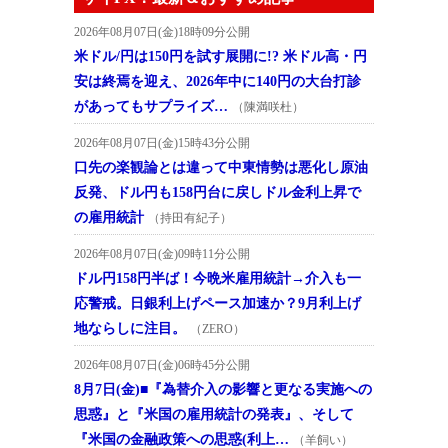
2026年08月07日(金)18時09分公開
米ドル/円は150円を試す展開に!? 米ドル高・円
安は終焉を迎え、2026年中に140円の大台打診
があってもサプライズ…
（陳満咲杜）
2026年08月07日(金)15時43分公開
口先の楽観論とは違って中東情勢は悪化し原油
反発、ドル円も158円台に戻しドル金利上昇で
の雇用統計
（持田有紀子）
2026年08月07日(金)09時11分公開
ドル円158円半ば！今晩米雇用統計→介入も一
応警戒。日銀利上げペース加速か？9月利上げ
地ならしに注目。
（ZERO）
2026年08月07日(金)06時45分公開
8月7日(金)■『為替介入の影響と更なる実施への
思惑』と『米国の雇用統計の発表』、そして
『米国の金融政策への思惑(利上…
（羊飼い）