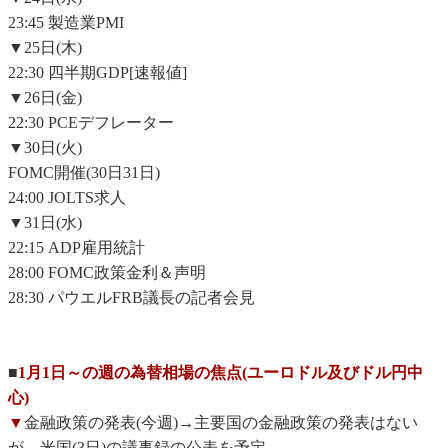
23:45 製造業PMI
▼25日(木)
22:30 四半期GDP[速報値]
▼26日(金)
22:30 PCEデフレーター
▼30日(火)
FOMC開催(30日31日)
24:00 JOLTS求人
▼31日(水)
22:15 ADP雇用統計
28:00 FOMC政策金利＆声明
28:30 パウエルFRB議長の記者会見
■
1月1日～の週の為替相場の焦点(ユーロドル及びドル円中
心)
▼
金融政策の発表(今週)→主要国の金融政策の発表はない
が、米国(3日)の議事録の公表を予定