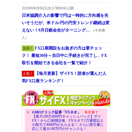
2026年08月06日(木)17時00分公開
日米協調介入の影響で円は一時的に方向感を失
いそうだが、米ドル/円の円安トレンド継続は変
えない！9月日銀会合がターニング…
（今井雅
人）
FX口座開設をお急ぎの方は要チェッ
注目！
ク！ 最短30分～当日中に手続きが完了し、FX
取引を開始できる会社を一覧で紹介！
【毎月更新】ザイFX！読者が選んだ人
人気！
気FX口座ランキング！
GMOクリック証券「FXネオ」
ＮＥＷ！
【最大100万4000円キャッシュバック】ザイ
FX！から口座開設後、FXネオで1万通貨以上
の取引で4000円がもらえる！ さらに取引量に
応じて最大100万円のチャンスも！