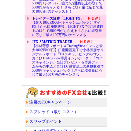
5000円+シストレ口座で5万通貨以上の取引で
5000円がもらえる！ さらに取引量に応じて最
大100万円のチャンスも！
トレイダーズ証券「LIGHT FX」
ＮＥＷ！
【最大100万3000円キャッシュバック】ザイ
FX！から口座開設後、LIGHT FXで5万通貨以
上の取引で3000円がもらえる！さらに取引量
に応じて最大100万円のチャンスも！
JFX「MATRIX TRADER」
ＮＥＷ！
【小林芳彦レポート＆TradingViewインジと最
大100万5000円】口座開設完了で小林芳彦オリ
ジナルレポート「FXスキャルピングのコツ」
およびTradingView専用インジケーター「コバ
スキャインジ」当日プレゼント＆専用フォー
ムからの申込と合計1万通貨以上の新規取引で
5000円キャッシュバック！さらに取引量に応
じて最大100万円のチャンスも！
注目のFXキャンペーン
スプレッド（取引コスト）
スワップポイント