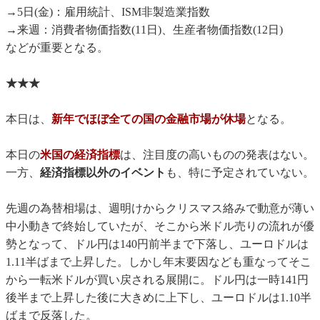
→5日(金)：雇用統計、ISM非製造業指数
→来週：消費者物価指数(11日)、生産者物価指数(12日)
などが重要となる。
★★★
本日は、
新年でほぼ全ての国の金融市場が休場
となる。
本日の
米国の経済指標
は、注目度の高いものの発表はない。
一方、
経済指標以外のイベント
も、特に予定されていない。
先週の為替相場は、週明けからクリスマス絡みで動意が薄い
中小動きで終始していたが、そこから米ドル売りの流れが優
勢となって、ドル円は140円前半まで下落し、ユーロドルは
1.11半ばまで上昇した。しかし年末要因なども重なってそこ
から一転米ドルが買い戻される展開に。ドル円は一時141円
後半まで上昇した後に大きめに上下し、ユーロドルは1.10半
ばまで反落した。