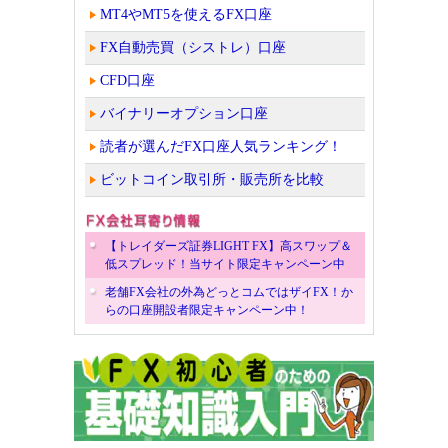
MT4やMT5を使えるFX口座
FX自動売買（シストレ）口座
CFD口座
バイナリーオプション口座
読者が選んだFX口座人気ランキング！
ビットコイン取引所・販売所を比較
【トレイダーズ証券LIGHT FX】高スワップ＆
低スプレッド！当サイト限定キャンペーン中
老舗FX会社の外為どっとコムではザイFX！か
らの口座開設者限定キャンペーン中！