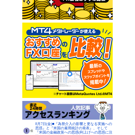
8月7日(金)■『為替介入の影響と更なる実施への
思惑』と『米国の雇用統計の発表』、そして
『米国の金融政策への思惑(利上げへの思惑に注