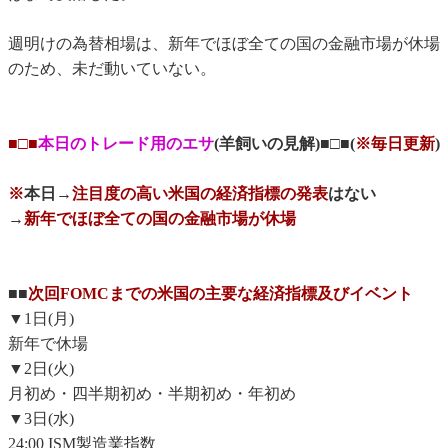
週明けの為替相場は、新年でほぼ全ての国の金融市場が休場
のため、未だ動いていない。
■□■
本日のトレード用のエサ
(羊飼いの見解)■□■(
※毎日更新
)
※
本日→
注目度の高い米国の経済指標の発表
はない
→
新年でほぼ全ての国の金融市場が休場
■■
次回FOMCまでの米国の主要な経済指標及びイベント
▼1日(月)
新年で休場
▼2日(火)
月初め・四半期初め・半期初め・年初め
▼3日(水)
24:00 ISM製造業指数