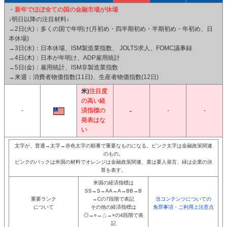
・
新年でほぼ全ての国の金融市場が休場
↓明日以降の注目材料↓
→2日(火)：多くの国で年明け(月初め・四半期初め・半期初め・年初め、日
本休場)
→3日(水)：日本休場、ISM製造業指数、 JOLTS求人、FOMC議事録
→4日(木)：日本が年明け、ADP雇用統計
→5日(金)：雇用統計、ISM非製造業指数
→来週：消費者物価指数(11日)、生産者物価指数(12日)
米)
注目度
の高い経
-
済指標の
-
-
発表はな
い
文字が、普通→太字→赤色太字の順番で重要なものになる。ピンク太字は金融政策関連
のもの。
ピンクのバックは米国の材料でオレンジは金融政策関連、黄は要人発言、緑は企業の決
算を表す。
米国の経済指標は
SS→S→AA→A→BB→B
重要ランク
→Cの7段階で表記
当コンテンツについての
について
その他の経済指標は
免罪事項・ご利用上注意点
◎→○→△→×の4段階で表
記