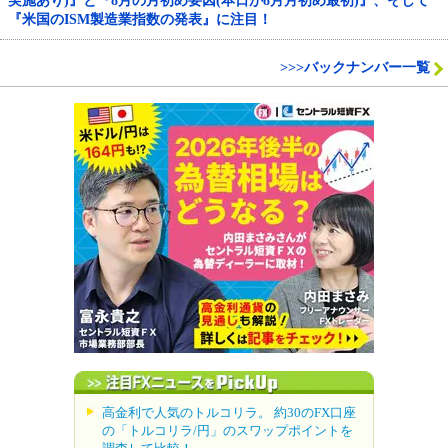
実施あり)』と『8月の月初め要因(本日が8月月初め最初)』、そして
『米国のISM製造業指数の発表』に注目！
>>>バックナンバー一覧
高金利で人気のトルコリラ。 約30のFX口座
の「トルコリラ/円」のスワップポイントを