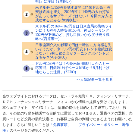
視)』に注目！(羊飼い)
米ドル/円は150円を試す展開に!? 米ドル高・円
安は終焉を迎え、2026年中に140円の大台打診
があってもサプライズではない！ 今回の介入は
成功するとみる(陳満咲杜)
米ドル/円の160～162円台は日米当局の防衛ライ
ンに！ GW介入時安値155円、神田シーリング
152円が下値めど、押し目買いから戻り売り戦
略へ(西原宏一)
日米協調介入の影響で円は一時的に方向感を失
いそうだが、米ドル/円の円安トレンド継続は変
えない！9月日銀会合がターニングポイントと
なるか？(今井雅人)
ドル円158円半ば！今晩米雇用統計→介入も一
応警戒。日銀利上げペース加速か？9月利上げ
地ならしに注目。(ZERO)
>>人気記事一覧を見る
当ウェブサイトにおけるデータは、セントラル短資ＦＸ、クォンツ・リサーチ、
ＤＺＨフィナンシャルリサーチ、フィスコから情報の提供を受けております。
本ウェブサイト「ザイFX！」は、情報の提供を目的として運営しており、投
資、その他の行動を勧誘する目的では運営しておりません。通貨ペアの選択、売
買レートなど投資の最終決定は、お客様ご自身の判断でなさるようにお願いいた
します。さらに詳しいことは
「免責事項」
、
「プライバシー・ポリシー、著作
権」
のページをご確認ください。