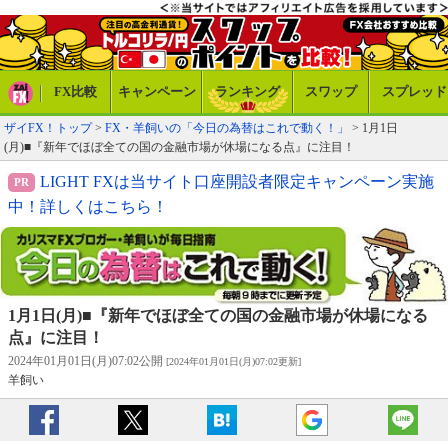
FX比較
キャンペーン
ランキング
スワップ
スプレッド
ザイFX！トップ
>
FX・羊飼いの「今日の為替はこれで動く！」
> 1月1日
(月)■『新年でほぼ全ての国の金融市場が休場になる点』に注目！
LIGHT FXは当サイト口座開設者限定キャンペーン実施
中！詳しくはこちら！
1月1日(月)■『新年でほぼ全ての国の金融市場が休場になる
点』に注目！
2024年01月01日(月)07:02公開
[2024年01月01日(月)07:02更新]
羊飼い