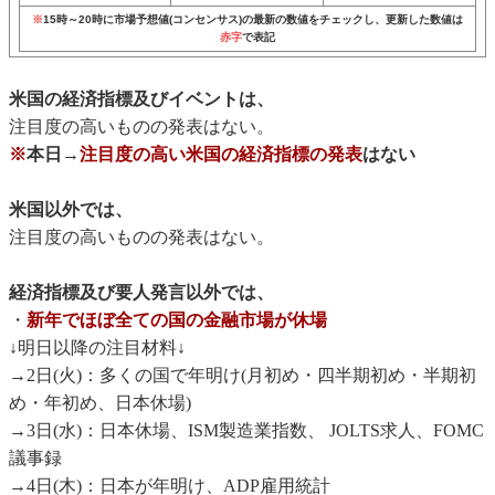
※
15時～20時に市場予想値(コンセンサス)の最新の数値をチェックし、更新した数値は
赤字
で表記
米国の経済指標及びイベントは、
注目度の高いものの発表はない。
※
本日→
注目度の高い米国の経済指標の発表
はない
米国以外では、
注目度の高いものの発表はない。
経済指標及び要人発言以外では、
・
新年でほぼ全ての国の金融市場が休場
↓明日以降の注目材料↓
→2日(火)：多くの国で年明け(月初め・四半期初め・半期初
め・年初め、日本休場)
→3日(水)：日本休場、ISM製造業指数、 JOLTS求人、FOMC
議事録
→4日(木)：日本が年明け、ADP雇用統計