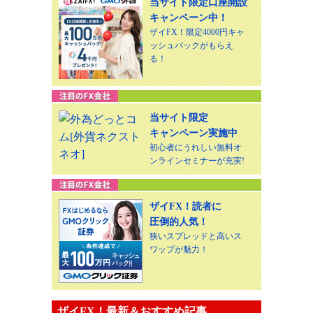
当サイト限定口座開設
キャンペーン中！
ザイFX！限定4000円キャ
ッシュバックがもらえ
る！
当サイト限定
キャンペーン実施中
初心者にうれしい無料オ
ンラインセミナーが充実!
ザイFX！読者に
圧倒的人気！
狭いスプレッドと高いス
ワップが魅力！
ザイFX！最新＆おすすめ記事