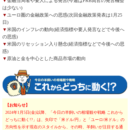
▼
金融当局者や要人による発言(今週はFRB高官の発言機会
は少ない)
▼
ユーロ圏の金融政策への思惑(次回金融政策発表は1月25
日)
▼
米国のインフレの動向(経済指標や要人発言などで今後へ
の思惑)
▼
米国のリセッション入り懸念(経済指標などで今後への思
惑)
▼
原油と金を中心とした商品市場の動向
【お知らせ】
2024年1月5日(金)以降、「今日の羊飼いの相場観や戦略 これから
どっちに動く!?」は、矢印で「米ドル/円」と「ユーロ/米ドル」の
方向性を示す現在のスタイルから、その時、羊飼いが注目する通