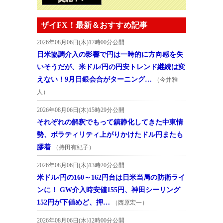
ザイFX！最新＆おすすめ記事
2026年08月06日(木)17時00分公開
日米協調介入の影響で円は一時的に方向感を失
いそうだが、米ドル/円の円安トレンド継続は変
えない！9月日銀会合がターニング…
（今井雅
人）
2026年08月06日(木)15時29分公開
それぞれの解釈でもって鎮静化してきた中東情
勢、ボラティリティ上がりかけたドル円またも
膠着
（持田有紀子）
2026年08月06日(木)13時20分公開
米ドル/円の160～162円台は日米当局の防衛ライ
ンに！ GW介入時安値155円、神田シーリング
152円が下値めど、押…
（西原宏一）
2026年08月06日(木)12時00分公開