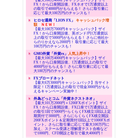
FX！から口座開設後、FXネオで1万通貨以上
の取引で4000円がもらえる！ さらに取引量に
応じて最大100万円のチャンスも！
ヒロセ通商「LION FX」
キャッシュバック増
額
ＮＥＷ！
【最大100万7000円キャッシュバック】ザイ
FX！から口座開設後、英ポンド/円1万通貨以
上の取引で5000円がもらえる！ さらに他社か
らのりかえなら2000円！ 取引量に応じて最大
100万円のチャンスも！
GMO外貨「外貨ex」
人気上昇中！
【最大100万4000円キャッシュバック】ザイ
FX！から口座開設後、1万通貨以上の取引で
4000円がもらえる！ さらに取引量に応じて最
大100万円のチャンスも！
FXブロードネット
【最大6万3000円キャッシュバック】当サイト
限定！1万通貨以上の取引で現金3000円がもら
えるキャンペーン実施中！
外為どっとコム「外貨ネクストネオ」
【最大101万2000円＋1200FXポイント】ザイ
FX！から口座開設後、FX口座で1万通貨以上
の取引1回で5000円+らくらくFX積立1回以上定
期買付で3000円。さらにらくらくFX積立開設
200FXポイント＆定期買付1回以上で1000FXポ
イント。さらに取引量に応じて最大100万円に
加え、スクール受講と理解度テスト合格など
で1000円、CFD開設と取引で最大4000円！