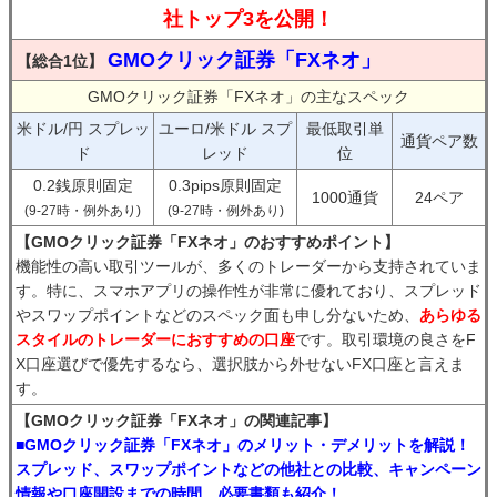
社トップ3を公開！
GMOクリック証券「FXネオ」
【総合1位】
GMOクリック証券「FXネオ」の主なスペック
米ドル/円 スプレッ
ユーロ/米ドル スプ
最低取引単
通貨ペア数
ド
レッド
位
0.2銭原則固定
0.3pips原則固定
1000通貨
24ペア
(9-27時・例外あり)
(9-27時・例外あり)
【GMOクリック証券「FXネオ」のおすすめポイント】
機能性の高い取引ツールが、多くのトレーダーから支持されていま
す。特に、スマホアプリの操作性が非常に優れており、スプレッド
やスワップポイントなどのスペック面も申し分ないため、
あらゆる
スタイルのトレーダーにおすすめの口座
です。取引環境の良さをF
X口座選びで優先するなら、選択肢から外せないFX口座と言えま
す。
【GMOクリック証券「FXネオ」の関連記事】
■GMOクリック証券「FXネオ」のメリット・デメリットを解説！
スプレッド、スワップポイントなどの他社との比較、キャンペーン
情報や口座開設までの時間、必要書類も紹介！