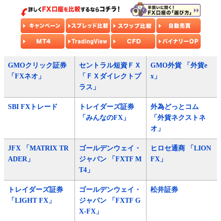
GMOクリック証券
セントラル短資ＦＸ
GMO外貨 「外貨e
「FXネオ」
「ＦＸダイレクトプ
x」
ラス」
SBI FXトレード
トレイダーズ証券
外為どっとコム
「みんなのFX」
「外貨ネクストネ
オ」
JFX 「MATRIX TR
ゴールデンウェイ・
ヒロセ通商 「LION
ADER」
ジャパン 「FXTF M
FX」
T4」
トレイダーズ証券
ゴールデンウェイ・
松井証券
「LIGHT FX」
ジャパン 「FXTF G
X-FX」