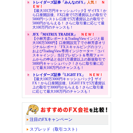
トレイダーズ証券「みんなのFX」
人気！
Ｎ
ＥＷ！
【最大101万円キャッシュバック】ザイFX！か
ら口座開設後、FX口座で5万通貨以上の取引で
5000円+シストレ口座で5万通貨以上の取引で
5000円がもらえる！ さらに取引量に応じて最
大100万円のチャンスも！
JFX「MATRIX TRADER」
ＮＥＷ！
【小林芳彦レポート＆TradingViewインジと最
大100万5000円】口座開設完了で小林芳彦オリ
ジナルレポート「FXスキャルピングのコツ」
およびTradingView専用インジケーター「コバ
スキャインジ」当日プレゼント＆専用フォー
ムからの申込と合計1万通貨以上の新規取引で
5000円キャッシュバック！さらに取引量に応
じて最大100万円のチャンスも！
トレイダーズ証券「LIGHT FX」
ＮＥＷ！
【最大100万3000円キャッシュバック】ザイ
FX！から口座開設後、LIGHT FXで5万通貨以
上の取引で3000円がもらえる！さらに取引量
に応じて最大100万円のチャンスも！
注目のFXキャンペーン
スプレッド（取引コスト）