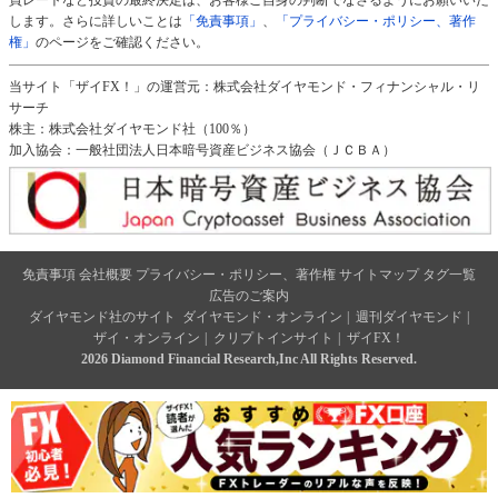
します。さらに詳しいことは
「免責事項」
、
「プライバシー・ポリシー、著作
権」
のページをご確認ください。
当サイト「ザイFX！」の運営元：株式会社ダイヤモンド・フィナンシャル・リ
サーチ
株主：株式会社ダイヤモンド社（100％）
加入協会：一般社団法人日本暗号資産ビジネス協会（ＪＣＢＡ）
免責事項
会社概要
プライバシー・ポリシー、著作権
サイトマップ
タグ一覧
広告のご案内
ダイヤモンド社のサイト
ダイヤモンド・オンライン
|
週刊ダイヤモンド
|
ザイ・オンライン
|
クリプトインサイト
|
ザイFX！
2026 Diamond Financial Research,Inc All Rights Reserved.