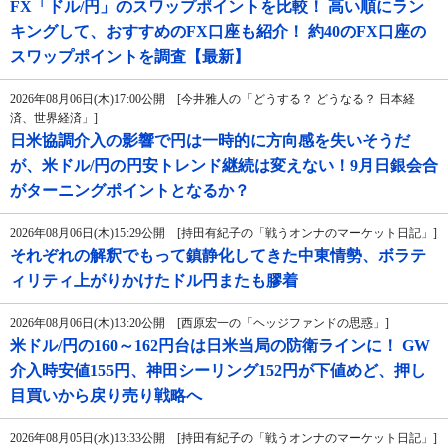
FX「ドル/円」のスワップポイントを比較！ 高い順にラン
キングして、おすすめのFX口座も紹介！ 約40のFX口座の
スワップポイントを調査【最新】
2026年08月06日(木)17:00公開 [今井雅人の「どうする？ どうなる？ 日本経
済、世界経済」]
日米協調介入の影響で円は一時的に方向感を失いそうだ
が、米ドル/円の円安トレンド継続は変えない！9月日銀会合
がターニングポイントとなるか？
2026年08月06日(木)15:29公開 [持田有紀子の「戦うオンナのマーケット日記」]
それぞれの解釈でもって鎮静化してきた中東情勢、ボラテ
ィリティ上がりかけたドル円またも膠着
2026年08月06日(木)13:20公開 [西原宏一の「ヘッジファンドの思惑」]
米ドル/円の160～162円台は日米当局の防衛ラインに！ GW
介入時安値155円、神田シーリング152円が下値めど、押し
目買いから戻り売り戦略へ
2026年08月05日(水)13:33公開 [持田有紀子の「戦うオンナのマーケット日記」]