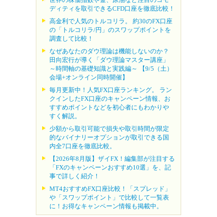
ディティを取引できるCFD口座を徹底比較！
高金利で人気のトルコリラ。 約30のFX口座
の「トルコリラ/円」のスワップポイントを
調査して比較！
なぜあなたのダウ理論は機能しないのか？
田向宏行が導く「ダウ理論マスター講座」
～時間軸の基礎知識と実践編～ 【9/5（土）
会場+オンライン同時開催】
毎月更新中！人気FX口座ランキング。 ラン
クインしたFX口座のキャンペーン情報、お
すすめポイントなどを初心者にもわかりや
すく解説。
少額から取引可能で損失や取引時間が限定
的なバイナリーオプションが取引できる国
内全7口座を徹底比較。
【2026年8月版】ザイFX！編集部が注目する
「FXのキャンペーンおすすめ10選」を、記
事で詳しく紹介！
MT4おすすめFX口座比較！「スプレッド」
や「スワップポイント」で比較して一覧表
に！お得なキャンペーン情報も掲載中。