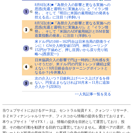
8月6日(木)■『為替介入の影響と更なる実施への
思惑(先週と週明けに実施あり)』と『イラン情
勢』、そして『明日に米国の雇用統計の発表を
控える点』に注目！(羊飼い)
8月5日(水)■『為替介入の影響と更なる実施への
思惑(先週と週明けに実施あり)』と『イラン情
勢』、そして『米国のADP雇用統計とISM非製
造業指数の発表』に注目！(羊飼い)
米ドル/円の160～162円台は日米当局の防衛ライ
ンに！ GW介入時安値155円、神田シーリング
152円が下値めど、押し目買いから戻り売り戦
略へ(西原宏一)
日米協調介入の影響で円は一時的に方向感を失
いそうだが、米ドル/円の円安トレンド継続は変
えない！9月日銀会合がターニングポイントと
なるか？(今井雅人)
次の介入いつ？日銀利上げペース上げざるを得
ない。円安止まらなければ10月末～11月に追加
介入か？(ZERO)
>>人気記事一覧を見る
当ウェブサイトにおけるデータは、セントラル短資ＦＸ、クォンツ・リサーチ、
ＤＺＨフィナンシャルリサーチ、フィスコから情報の提供を受けております。
本ウェブサイト「ザイFX！」は、情報の提供を目的として運営しており、投
資、その他の行動を勧誘する目的では運営しておりません。通貨ペアの選択、売
買レートなど投資の最終決定は、お客様ご自身の判断でなさるようにお願いいた