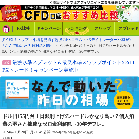
FX比較
キャンペーン
ランキング
スワップ
スプレッド
ザイFX！トップ
>
相場を見通す超強力FXコラム
>
FXデイトレーダーZEROの
「なんで動いた？ 昨日の相場」
> ドル円155円台！日銀利上げのハードルかなり
高い？個人消費の弱さと拙速なゼロ金利解除→30年デフレ。
最狭水準スプレッド＆最良水準スワップポイントのSBI
FXトレード！キャンペーン実施中！
ドル円155円台！日銀利上げのハードルかなり高い？
個人消
費の弱さと拙速なゼロ金利解除→30年デフレ。
2024年05月20日(月)09:49公開
[2024年05月20日(月)09:49更新]
ZERO