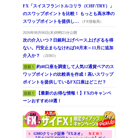
FX「スイスフラン/トルコリラ（CHF/TRY）」
のスワップポイントを比較！ もっとも高水準の
スワップポイントを提供し…
（FX情報局）
2026年08月06日(木)09時21分公開
次の介入いつ？日銀利上げペース上げざるを得
ない。円安止まらなければ10月末～11月に追加
介入か？
（ZERO）
約40口座を調査して人気12通貨ペアのス
注目！
ワップポイントの比較表を作成！高いスワップ
ポイントを提供しているFX口座はどこだ？
【最新のお得な情報！】FXのキャンペ
注目！
ーンおすすめ10選！
GMOクリック証券「FXネオ」
ＮＥＷ！
【最大100万4000円キャッシュバック】ザイ