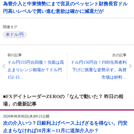
為替介入と中東情勢にまで言及のベッセント財務長官ドル
円高いレベルで買い進む意欲は確かに減退だが
関連タグ
米ドル/円
前の記事
次の記事
ドル円155円台回復！当面は高
ドル円156円台！FRB当局者利
止まりレンジ相場か？ドル円
下げに慎重な姿勢示す。為替
152-15…
市場は材料…
■FXデイトレーダーZEROの「なんで動いた？ 昨日の相
場」の最新記事
2026年08月06日(木)09:21公開
次の介入いつ？日銀利上げペース上げざるを得ない。円安
止まらなければ10月末～11月に追加介入か？