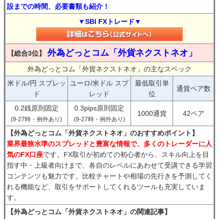
設までの時間、必要書類も紹介！
▼SBI FXトレード▼
外為どっとコム「外貨ネクストネオ」
【総合3位】
外為どっとコム「外貨ネクストネオ」の主なスペック
米ドル/円 スプレッ
ユーロ/米ドル スプ
最低取引単
通貨ペア数
ド
レッド
位
0.2銭原則固定
0.3pips原則固定
1000通貨
42ペア
(9-27時・例外あり)
(9-27時・例外あり)
【外為どっとコム「外貨ネクストネオ」のおすすめポイント】
業界最狭水準のスプレッドと豊富な情報で、多くのトレーダーに人
気のFX口座
です。FX取引が初めての初心者から、スキル向上を目
指す中・上級者向けまで、各自のレベルにあわせて受講できる学習
コンテンツも魅力です。比較チャートや相場の先行きを予測してく
れる機能など、取引をサポートしてくれるツールも充実していま
す。
【外為どっとコム「外貨ネクストネオ」の関連記事】