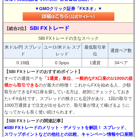
▼GMOクリック証券「FXネオ」▼
SBI FXトレード
【総合2位】
SBI FXトレードの主なスペック
米ドル/円 スプレッ
ユーロ/米ドル スプ
最低取引単
通貨ペア数
ド
レッド
位
0.18銭
0.3pips
1通貨
34ペア
【SBI FXトレードのおすすめポイント】
すべての通貨ペアを
「1通貨」単位、一般的なFX口座の1/1000の規
模から取引できる
のが最大の特徴！ これからFXを始める人、少額
取引ができるFX口座を探している方は、絶対にチェックしておき
たいFX会社です。スプレッドの狭さにも定評があり、1回の取引で
1000万通貨まで注文が出せるので、取引量が増えて稼げるように
なってからも長く使い続けられます。
【SBI FXトレードの関連記事】
■SBI FXトレードのメリット・デメリットを解説！ スプレッド、
スワップポイントなどの他社との比較、キャンペーン情報や口座開