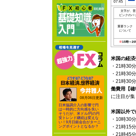
07:45
文字が、普
ピンクのバ
重要ランク
について
※
15時～
米国の経済
・21時30
・21時30
・21時30
働費用【確
に注目が集
08月06日更新
日米協調介入の影響で円
は一時的に方向感を失い
米国以外で
そうだが、米ドル/円の円
安トレンド継続は変えな
・10時30
い！9月日銀会合がターニ
ングポイントとなるか？
・21時15
・21時45