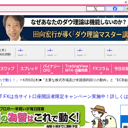
日（木）
--/--
--/--
--/--
--/--
9分30秒
--.--
--
--.--
--
--.--
--
--.--
--
れで動く！」
> 6月6日(木)■『主要な株式市場及び米国債利回りの動向』と『EC
！
GHT FXは当サイト口座開設者限定キャンペーン実施中！詳しく