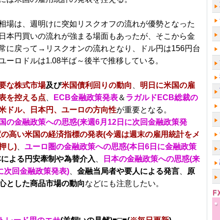
相場は、週明けに突如リスクオフの流れが優勢となった
日本円買いの流れが強まる場面もあったが、そこから金
常に戻って→リスクオンの流れとなり、ドル円は156円台
ユーロドルは1.08半ば～後半で推移している。
要な株式市場
及び
米国債利回りの動向
、
明日に米国の雇
表を控える点
、
ECB金融政策発表
＆
ラガルドECB総裁の
米ドル、日本円、ユーロの方向性
が重要となる。
国の金融政策への思惑(来週6月12日に次回金融政策発
度の高い米国の経済指標の発表(今週は週末の雇用統計をメ
押し)
、
ユーロ圏の金融政策への思惑(本日6日に金融政策
本による円安牽制や為替介入
、
日本の金融政策への思惑(来
日に次回金融政策発表)
、
金融当局者や要人による発言
、
原
心とした商品市場の動向
などにも注意したい。