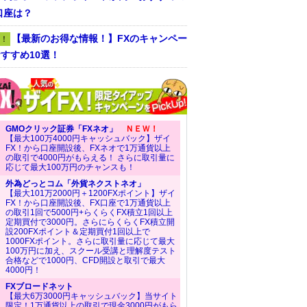
口座は？
【最新のお得な情報！】FXのキャンペー
！
すすめ10選！
GMOクリック証券「FXネオ」
ＮＥＷ！
【最大100万4000円キャッシュバック】ザイ
FX！から口座開設後、FXネオで1万通貨以上
の取引で4000円がもらえる！ さらに取引量に
応じて最大100万円のチャンスも！
外為どっとコム「外貨ネクストネオ」
【最大101万2000円＋1200FXポイント】ザイ
FX！から口座開設後、FX口座で1万通貨以上
の取引1回で5000円+らくらくFX積立1回以上
定期買付で3000円。さらにらくらくFX積立開
設200FXポイント＆定期買付1回以上で
1000FXポイント。さらに取引量に応じて最大
100万円に加え、スクール受講と理解度テスト
合格などで1000円、CFD開設と取引で最大
4000円！
FXブロードネット
【最大6万3000円キャッシュバック】当サイト
限定！1万通貨以上の取引で現金3000円がもら