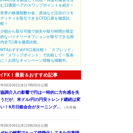
む12通貨ペアのスワップポイントを紹介！
世界の株価指数や金、原油など注目のコモ
ディティを取引できるCFD口座を徹底比
較！
少額から取引可能で損失や取引時間が限定
的なバイナリーオプションが取引できる国
内全7口座を徹底比較。
MT4おすすめFX口座比較！「スプレッド」
や「スワップポイント」で比較して一覧表
に！お得なキャンペーン情報も掲載中。
イFX！最新＆おすすめ記事
6年08月06日(木)17時00分公開
米協調介入の影響で円は一時的に方向感を失
そうだが、米ドル/円の円安トレンド継続は変
ない！9月日銀会合がターニング…
（今井雅
6年08月06日(木)15時29分公開
れぞれの解釈でもって鎮静化してきた中東情