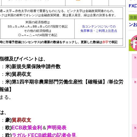
FX
通→太字→赤色太字の順番で重要なものになる。ピンク太字は金融政策関連のもの。
ックは米国の材料でオレンジは金融政策関連、黄は要人発言、緑は企業の決算を表す。
注目
米国の経済指標は
ンお
SS→S→AA→A→BB→B→Cの7段階で表記
当コンテンツについての
その他の経済指標は
免罪事項・ご利用上注意点
◎→○→△→×の4段階で表記
20時に市場予想値(コンセンサス)の最新の数値をチェックし、更新した数値は
赤字
で表記
指標及びイベントは、
分：
米)新規失業保険申請件数
分：
米)貿易収支
分：
米)第1四半期非農業部門労働生産性【確報値】
/
単位労
報値】
まる。
は、
分：
豪)
貿易収支
分：
欧)
ECB政策金利
＆
声明発表
分：
欧)
ラガルドECB総裁の記者会見