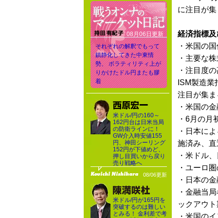
に注目が集
経済指標及
08月06日更新
・米国の国
それぞれの解釈でもって
鎮静化してきた中東情
・主要な株
勢、 ボラティリティ上が
・注目度の
りかけたドル円またも膠
着
ISM製造業
注目が集ま
・米国の金
米ドル/円の160～
・6月の月
162円台は日米当局
の防衛ラインに！
・日本によ
GW介入時安値155
円、神田シーリング
施済み、直
152円が下値めど、
・米ドル、
押し目買いから戻り
売り戦略へ
・ユーロ圏
08/06更新
・日本の金
・金融当局
米ドル/円が165円を
ックアウト
突破するのは難しい
とみる！ 金利差で考
・米国のイ