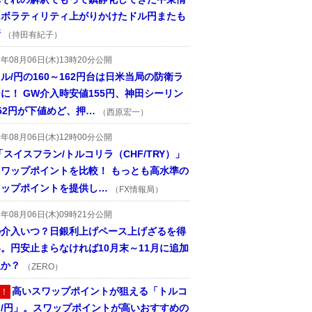
、ボラティリティ上がりかけたドル円またも
着
（持田有紀子）
6年08月06日(木)13時20分公開
ル/円の160～162円台は日米当局の防衛ラ
に！ GW介入時安値155円、神田シーリン
52円が下値めど、押…
（西原宏一）
6年08月06日(木)12時00分公開
「スイスフラン/トルコリラ（CHF/TRY）」
スワップポイントを比較！ もっとも高水準の
ワップポイントを提供し…
（FX情報局）
6年08月06日(木)09時21分公開
の介入いつ？日銀利上げペース上げざるを得
。円安止まらなければ10月末～11月に追加
入か？
（ZERO）
高いスワップポイントが狙える「トルコ
！
ラ/円」。スワップポイントが高いおすすめの