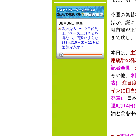
今週の為替
ほか、謎に
08月06日 更新
次の介入いつ？日銀利
融市場が正
上げペース上げざるを
まで戻し、
得ない。円安止まらな
ければ10月末～11月に
追加介入か？
本日は、
主
用統計の発
記者会見
、
その他、
米
表)
、
注目
インに目白
発表)
、
日
週6月14
油と金を中