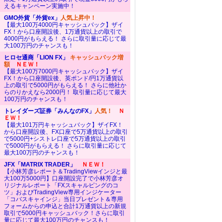
えるキャンペーン実施中！
GMO外貨「外貨ex」
人気上昇中！
【最大100万4000円キャッシュバック】ザイ
FX！から口座開設後、1万通貨以上の取引で
4000円がもらえる！ さらに取引量に応じて最
大100万円のチャンスも！
ヒロセ通商「LION FX」
キャッシュバック増
額
ＮＥＷ！
【最大100万7000円キャッシュバック】ザイ
FX！から口座開設後、英ポンド/円1万通貨以
上の取引で5000円がもらえる！ さらに他社か
らのりかえなら2000円！ 取引量に応じて最大
100万円のチャンスも！
トレイダーズ証券「みんなのFX」
人気！
Ｎ
ＥＷ！
【最大101万円キャッシュバック】ザイFX！
から口座開設後、FX口座で5万通貨以上の取引
で5000円+シストレ口座で5万通貨以上の取引
で5000円がもらえる！ さらに取引量に応じて
最大100万円のチャンスも！
JFX「MATRIX TRADER」
ＮＥＷ！
【小林芳彦レポート＆TradingViewインジと最
大100万5000円】口座開設完了で小林芳彦オ
リジナルレポート「FXスキャルピングのコ
ツ」およびTradingView専用インジケーター
「コバスキャインジ」当日プレゼント＆専用
フォームからの申込と合計1万通貨以上の新規
取引で5000円キャッシュバック！さらに取引
量に応じて最大100万円のチャンスも！