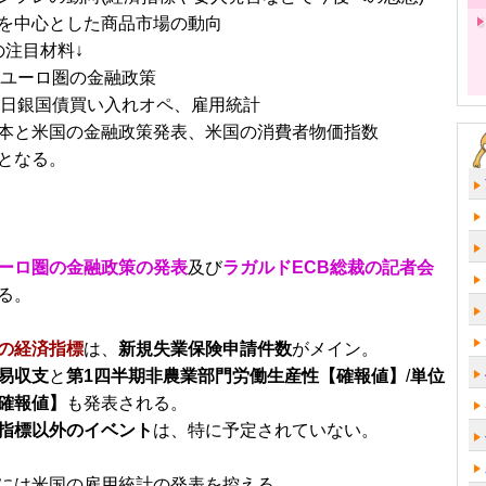
を中心とした商品市場の動向
の注目材料↓
)：ユーロ圏の金融政策
)：日銀国債買い入れオペ、雇用統計
本と米国の金融政策発表、米国の消費者物価指数
となる。
ーロ圏の金融政策の発表
及び
ラガルドECB総裁の記者会
る。
の経済指標
は、
新規失業保険申請件数
がメイン。
易収支
と
第1四半期非農業部門労働生産性【確報値】
/
単位
確報値】
も発表される。
指標以外のイベント
は、特に予定されていない。
には米国の雇用統計の発表を控える。