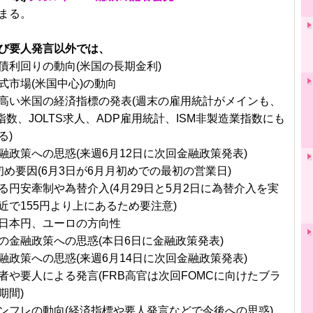
まる。
び要人発言以外では、
債利回りの動向(米国の長期金利)
式市場(米国中心)の動向
高い米国の経済指標の発表(週末の雇用統計がメインも、
指数、JOLTS求人、ADP雇用統計、ISM非製造業指数にも
る)
融政策への思惑(来週6月12日に次回金融政策発表)
初め要因(6月3日が6月月初めでの最初の営業日)
る円安牽制や為替介入(4月29日と5月2日に為替介入を実
近で155円より上にあるため要注意)
日本円、ユーロの方向性
の金融政策への思惑(本日6日に金融政策発表)
融政策への思惑(来週6月14日に次回金融政策発表)
者や要人による発言(FRB高官は次回FOMCに向けたブラ
期間)
ンフレの動向(経済指標や要人発言などで今後への思惑)