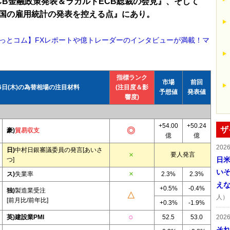
CB金融政策発表＆ラガルドECB総裁の会見』、そして
国の雇用統計の発表を控える点』にあり。
っとコム】FXレポートや億トレーダーのインタビューが満載！マ
指標ランク
市場
前回
6日(木)の為替相場の注目材料
(注目度＆影
予想値
発表値
響度)
+54.00
+50.24
ザ
豪)
貿易収支
億
億
202
日)
中村日銀審議委員の発言[あいさ
要人発言
日
つ]
い
ス)
失業率
2.3%
2.3%
え
+0.5%
-0.4%
独)
製造業受注
人）
[前月比/前年比]
+0.3%
-1.9%
英)建設業PMI
52.5
53.0
202
そ