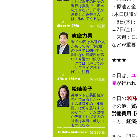
えれば近年の円安の
進行は異例で、正当
・原油と金
化できない。日米が
↓本日以降
連携した為替介入
は、効いてくるはず
→6日(木
07/31更新
→7日(金
→来週：日
米ドル/円は為替介入
などが重要
があっても5円程度
の下落で160円すら
割れない可能性が高
い！今週の中銀ウィ
★★★
ークではFOMCでの
「サプライズ利上
げ」に注目！
本日は、
ユ
07/29更新
見
が行われ
英ポンドと英国債が
本日の
米国
売りで反応したバー
ナム新首相の「柔軟
その他、
貿
性」は何を意味する
のか？バーナム政権
労働費用【
が失敗すれば英国の
将来は本当に厳しい
一方、
経済
ものになる！
07/21更新
また、明日