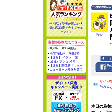
ザイFX！読者が選んだ人
気のFX口座を今すぐチェ
ック！！
羊飼い
2
08月07日 03:24更新
NY市場動向（午後2時
【速報】 イラン 「米
[通貨オプション] R
【速報】関係筋「ウォー
ニューヨーク外国為替市
ザイFX
ザイFX！限定
券みん
キャンペーン実施中
本日の為替