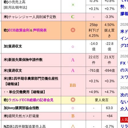
-0.3%
+0.8%
欧)
小売売上高
勢
[前月比/前年比]
+0.1%
+0.7%
膠
米)
チャレンジャー人員削減予定数
-
-3.3%
202
25bp
4.50%
欧)
ECB政策金利
＆
声明発表
利下げ
据え置
米ド
4.25%
き
イン
-14.0
-22.8
グ1
加)貿易収支
億
億
202
22.0万
21.9万
米)新規失業保険申請件数
件
件
FX
の
米)貿易収支
-761億
-694億
ス
米)第1四半期非農業部門労働生産性
+0.1%
+0.3%
【確報値】
202
↑・単位労働費用【確報値】
+4.9%
+4.7%
次
欧)
ラガルドECB総裁の記者会見
要人発言
ない
加)Ivey購買部協会指数
-
63.0
介
米)
週間天然ガス貯蔵量
-
+84
人気
リ
NZ)
第1四半期製造業売上高
-
-0.7%