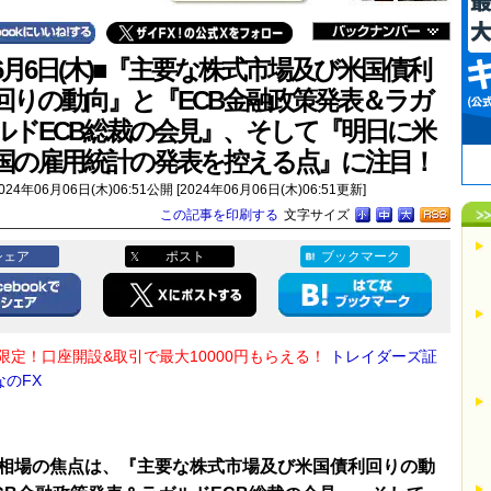
6月6日(木)■『主要な株式市場及び米国債利
回りの動向』と『ECB金融政策発表＆ラガ
ルドECB総裁の会見』、そして『明日に米
国の雇用統計の発表を控える点』に注目！
024年06月06日(木)06:51公開 [2024年06月06日(木)06:51更新]
この記事を印刷する
文字サイズ
シェア
ポスト
ブックマーク
限定！口座開設&取引で最大10000円もらえる！
トレイダーズ証
なのFX
相場の焦点は、『主要な株式市場及び米国債利回りの動