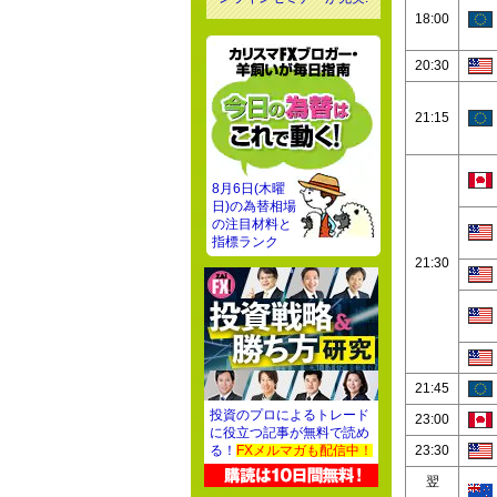
18:00
20:30
21:15
8月6日(木曜
日)の為替相場
の注目材料と
指標ランク
21:30
21:45
投資のプロによるトレード
23:00
に役立つ記事が無料で読め
23:30
る！
FXメルマガも配信中！
翌