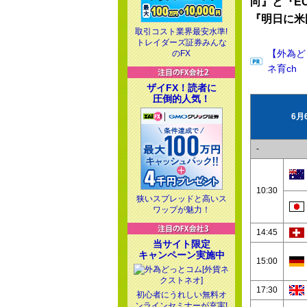
向』と『E
『明日に米
取引コスト業界最安水準!
トレイダーズ証券みんな
【外為ど
のFX
ネ育ch
ザイFX！読者に
圧倒的人気！
6月
-
10:30
狭いスプレッドと高いス
ワップが魅力！
14:45
当サイト限定
キャンペーン実施中
15:00
17:30
初心者にうれしい無料オ
ンラインセミナーが充実!