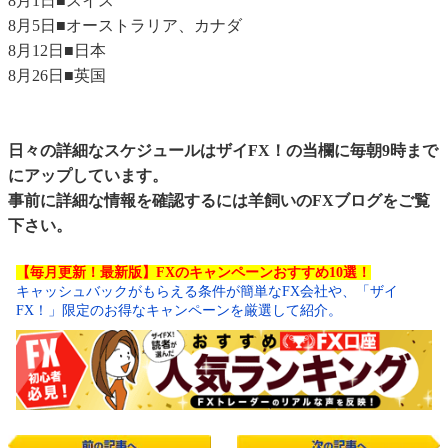
8月1日■スイス
8月5日■オーストラリア、カナダ
8月12日■日本
8月26日■英国
日々の詳細なスケジュールはザイFX！の当欄に毎朝9時まで
にアップしています。
事前に詳細な情報を確認するには
羊飼いのFXブログ
をご覧
下さい。
【毎月更新！最新版】FXのキャンペーンおすすめ10選！
キャッシュバックがもらえる条件が簡単なFX会社や、「ザイ
FX！」限定のお得なキャンペーンを厳選して紹介。