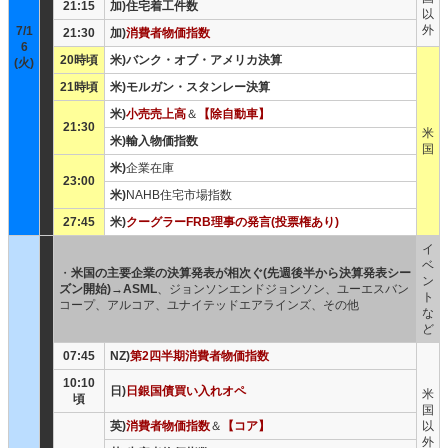
21:15
加)住宅着工件数
以
外
7/1
21:30
加)
消費者物価指数
6
20時頃
米)バンク・オブ・アメリカ決算
(火)
21時頃
米)モルガン・スタンレー決算
米)
小売売上高
＆
【除自動車】
21:30
米
米)輸入物価指数
国
米)
企業在庫
23:00
米)
NAHB住宅市場指数
27:45
米)
クーグラーFRB理事の発言(投票権あり)
イ
ベ
・
米国の主要企業の決算発表が相次ぐ(先週後半から決算発表シー
ン
ズン開始)
→
ASML
、ジョンソンエンドジョンソン、ユーエスバン
ト
コープ、アルコア、ユナイテッドエアラインズ、その他
な
ど
07:45
NZ)
第2四半期消費者物価指数
10:10
日)
日銀国債買い入れオペ
米
頃
国
英)
消費者物価指数
＆
【コア】
以
外