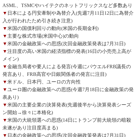
ASML、TSMCやハイテクのネットフリックスなど多数あり
▼
日本による円安牽制や為替介入(先週7月11日12日に為替介
入が行われたため引き続き注意)
▼
米国の国債利回りの動向(米国の長期金利)
▼
主要な株式市場(米国中心)の動向
▼
米国の金融政策への思惑(次回金融政策発表は7月31日)
▼
注目度の高い米国の経済指標の発表(16日の小売売上高が
メイン)
▼
金融当局者や要人による発言(今週にパウエルFRB議長の
発言あり、FRB高官や日銀関係者の発言に注目)
▼
米ドル、日本円、ユーロの方向性
▼
ユーロ圏の金融政策への思惑(今週7月18日に金融政策の発
表あり)
▼
米国の主要企業の決算発表(先週後半から決算発表シーズ
ン開始→徐々に本格化)
▼
米国の大統領選への思惑(14日にトランプ前大統領の暗殺
未遂があり注目度高まる)
▼
日本の金融政策への思惑(次回金融政策発表は7月31日)