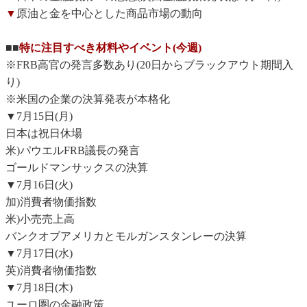
▼
原油と金を中心とした商品市場の動向
■■
特に注目すべき材料やイベント(今週)
※FRB高官の発言多数あり(20日からブラックアウト期間入
り)
※米国の企業の決算発表が本格化
▼7月15日(月)
日本は祝日休場
米)パウエルFRB議長の発言
ゴールドマンサックスの決算
▼7月16日(火)
加)消費者物価指数
米)小売売上高
バンクオブアメリカとモルガンスタンレーの決算
▼7月17日(水)
英)消費者物価指数
▼7月18日(木)
ユーロ圏の金融政策