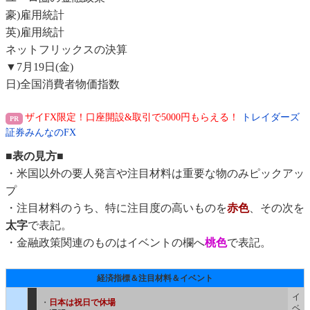
豪)雇用統計
英)雇用統計
ネットフリックスの決算
▼7月19日(金)
日)全国消費者物価指数
ザイFX限定！口座開設&取引で5000円もらえる！
トレイダーズ
証券みんなのFX
■表の見方■
・米国以外の要人発言や注目材料は重要な物のみピックアッ
プ
・注目材料のうち、特に注目度の高いものを
赤色
、その次を
太字
で表記。
・金融政策関連のものはイベントの欄へ
桃色
で表記。
経済指標＆注目材料＆イベント
イ
・
日本は祝日で休場
ベ