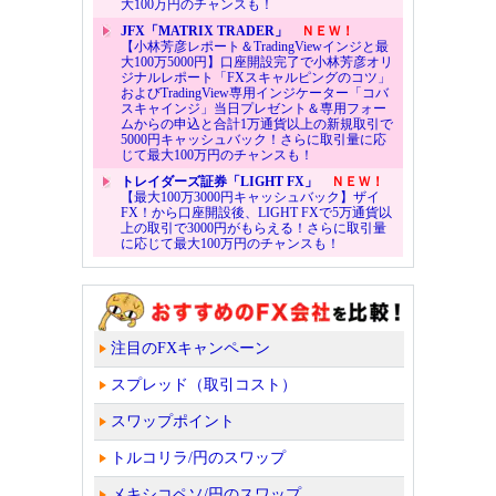
大100万円のチャンスも！
JFX「MATRIX TRADER」
ＮＥＷ！
【小林芳彦レポート＆TradingViewインジと最
大100万5000円】口座開設完了で小林芳彦オリ
ジナルレポート「FXスキャルピングのコツ」
およびTradingView専用インジケーター「コバ
スキャインジ」当日プレゼント＆専用フォー
ムからの申込と合計1万通貨以上の新規取引で
5000円キャッシュバック！さらに取引量に応
じて最大100万円のチャンスも！
トレイダーズ証券「LIGHT FX」
ＮＥＷ！
【最大100万3000円キャッシュバック】ザイ
FX！から口座開設後、LIGHT FXで5万通貨以
上の取引で3000円がもらえる！さらに取引量
に応じて最大100万円のチャンスも！
注目のFXキャンペーン
スプレッド（取引コスト）
スワップポイント
トルコリラ/円のスワップ
メキシコペソ/円のスワップ