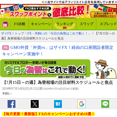
FX比較
キャンペーン
ランキング
スワップ
スプレッド
ザイFX！トップ
>
FX・羊飼いの「今日の為替はこれで動く！」
> 【7月15日～の
週】為替相場の注目材料スケジュールと焦点
GMO外貨「外貨ex」はザイFX！経由の口座開設者限定
キャンペーン実施中！
【7月15日～の週】為替相場の注目材料スケジュールと焦点
2024年07月14日(日)18:22公開
[2024年07月14日(日)18:22更新]
羊飼い
【毎月更新！最新版】FXのキャンペーンおすすめ10選！