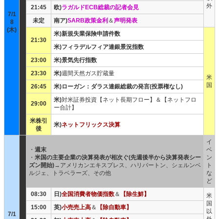
外
21:45
欧)
ラガルドECB総裁の記者会見
7/1
未定
南ア)
SARB政策金利
＆
声明発表
8
(木)
米)新規失業保険申請件数
21:30
米)フィラデルフィア連銀景況指数
23:00
米)景気先行指数
23:30
米)
週間天然ガス貯蔵量
米
国
26:45
米)ローガン：ダラス連銀総裁の発言(投票権なし)
米)
対米証券投資【ネット長期フロー】＆【ネットフロ
29:00
ー合計】
米株引
米)
ネットフリックス決算
後
イ
・
週末
ベ
・
米国の主要企業の決算発表が相次ぐ(先週後半から決算発表シー
ン
ズン開始)
→アメリカンエキスプレス、ハリバートン、シェルンベ
ト
ルジェ、トラベラーズ、その他
な
ど
08:30
日)
全国消費者物価指数
＆
【除生鮮】
米
国
15:00
英)
小売売上高
＆
【除自動車】
以
7/1