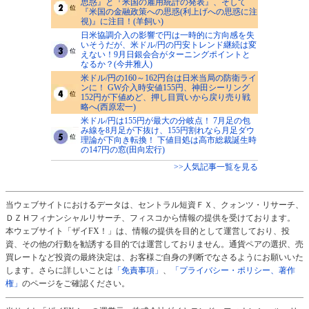
思惑』と『米国の雇用統計の発表』、そして
『米国の金融政策への思惑(利上げへの思惑に注
視)』に注目！(羊飼い)
日米協調介入の影響で円は一時的に方向感を失
いそうだが、米ドル/円の円安トレンド継続は変
えない！9月日銀会合がターニングポイントと
なるか？(今井雅人)
米ドル/円の160～162円台は日米当局の防衛ライ
ンに！ GW介入時安値155円、神田シーリング
152円が下値めど、押し目買いから戻り売り戦
略へ(西原宏一)
米ドル/円は155円が最大の分岐点！ 7月足の包
み線を8月足が下抜け、155円割れなら月足ダウ
理論が下向き転換！ 下値目処は高市総裁誕生時
の147円の窓(田向宏行)
>>人気記事一覧を見る
当ウェブサイトにおけるデータは、セントラル短資ＦＸ、クォンツ・リサーチ、
ＤＺＨフィナンシャルリサーチ、フィスコから情報の提供を受けております。
本ウェブサイト「ザイFX！」は、情報の提供を目的として運営しており、投
資、その他の行動を勧誘する目的では運営しておりません。通貨ペアの選択、売
買レートなど投資の最終決定は、お客様ご自身の判断でなさるようにお願いいた
します。さらに詳しいことは
「免責事項」
、
「プライバシー・ポリシー、著作
権」
のページをご確認ください。