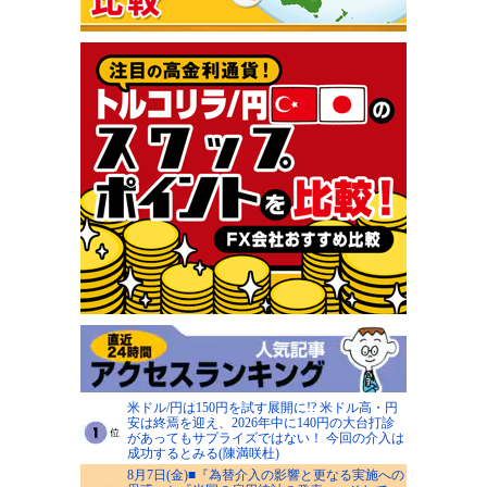
米ドル/円は150円を試す展開に!? 米ドル高・円
安は終焉を迎え、2026年中に140円の大台打診
があってもサプライズではない！ 今回の介入は
成功するとみる(陳満咲杜)
8月7日(金)■『為替介入の影響と更なる実施への