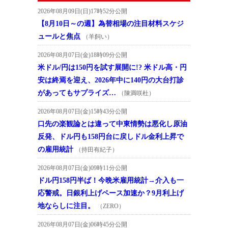
2026年08月09日(日)17時52分公開
【8月10日～の週】為替相場の注目材料スケジ
ュールと焦点
（羊飼い）
2026年08月07日(金)18時09分公開
米ドル/円は150円を試す展開に!? 米ドル高・円
安は終焉を迎え、2026年中に140円の大台打診
があってもサプライズ…
（陳満咲杜）
2026年08月07日(金)15時43分公開
口先の楽観論とは違って中東情勢は悪化し原油
反発、ドル円も158円台に戻しドル金利上昇で
の雇用統計
（持田有紀子）
2026年08月07日(金)09時11分公開
ドル円158円半ば！今晩米雇用統計→介入も一
応警戒。日銀利上げペース加速か？9月利上げ
地ならしに注目。
（ZERO）
2026年08月07日(金)06時45分公開