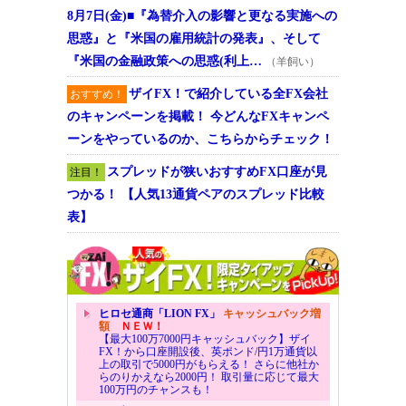
8月7日(金)■『為替介入の影響と更なる実施への
思惑』と『米国の雇用統計の発表』、そして
『米国の金融政策への思惑(利上…
（羊飼い）
ザイFX！で紹介している全FX会社
おすすめ！
のキャンペーンを掲載！ 今どんなFXキャンペ
ーンをやっているのか、こちらからチェック！
スプレッドが狭いおすすめFX口座が見
注目！
つかる！ 【人気13通貨ペアのスプレッド比較
表】
ヒロセ通商「LION FX」
キャッシュバック増
額
ＮＥＷ！
【最大100万7000円キャッシュバック】ザイ
FX！から口座開設後、英ポンド/円1万通貨以
上の取引で5000円がもらえる！ さらに他社か
らのりかえなら2000円！ 取引量に応じて最大
100万円のチャンスも！