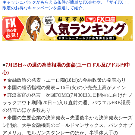
キャッシュバックがもらえる条件が簡単なFX会社や、「ザイFX！」
限定のお得なキャンペーンを厳選して紹介。
■
7月15日～の週の為替相場の焦点(ユーロドル及びドル円中
心)
▼
金融政策の発表→ユーロ圏(18日)の金融政策の発表あり
▼
米国の経済指標の発表→16日(火)の小売売上高がメイン
▼
FRB高官の発言→次回FOMC(7月30日31日開催)に向けたブ
ラックアウト期間(20日～)入り直前の週、パウエルFRB議長
の発言のほか多数あり
▼
米国の主要企業の決算発表→先週後半から決算発表シーズ
ン開始、大手金融機関のゴールドマンサックス、バンクオブ
アメリカ、モルガンスタンレーのほか、半導体大手の