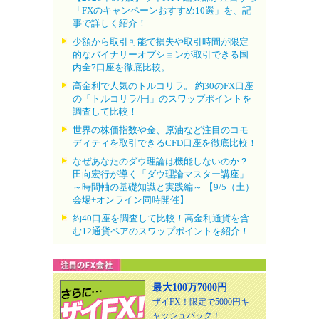
「FXのキャンペーンおすすめ10選」を、記
事で詳しく紹介！
少額から取引可能で損失や取引時間が限定
的なバイナリーオプションが取引できる国
内全7口座を徹底比較。
高金利で人気のトルコリラ。 約30のFX口座
の「トルコリラ/円」のスワップポイントを
調査して比較！
世界の株価指数や金、原油など注目のコモ
ディティを取引できるCFD口座を徹底比較！
なぜあなたのダウ理論は機能しないのか？
田向宏行が導く「ダウ理論マスター講座」
～時間軸の基礎知識と実践編～ 【9/5（土）
会場+オンライン同時開催】
約40口座を調査して比較！高金利通貨を含
む12通貨ペアのスワップポイントを紹介！
最大100万7000円
ザイFX！限定で5000円キ
ャッシュバック！