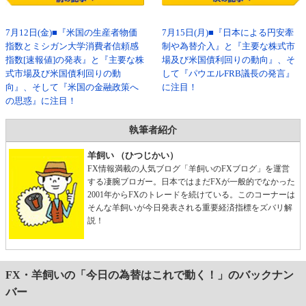
7月12日(金)■『米国の生産者物価
7月15日(月)■『日本による円安牽
指数とミシガン大学消費者信頼感
制や為替介入』と『主要な株式市
指数[速報値]の発表』と『主要な株
場及び米国債利回りの動向』、そ
式市場及び米国債利回りの動
して『パウエルFRB議長の発言』
向』、そして『米国の金融政策へ
に注目！
の思惑』に注目！
執筆者紹介
羊飼い （ひつじかい）
FX情報満載の人気ブログ「羊飼いのFXブログ」を運営
する凄腕ブロガー。日本ではまだFXが一般的でなかった
2001年からFXのトレードを続けている。このコーナーは
そんな羊飼いが今日発表される重要経済指標をズバリ解
説！
FX・羊飼いの「今日の為替はこれで動く！」のバックナン
バー