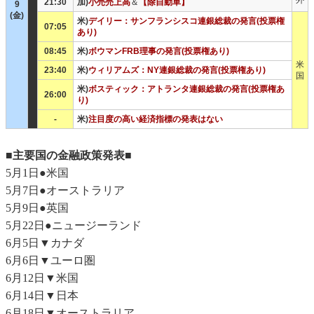
外
21:30
加)
小売売上高
＆
【除自動車】
9
(金)
米)
デイリー：サンフランシスコ連銀総裁の発言(投票権
07:05
あり)
08:45
米)
ボウマンFRB理事の発言(投票権あり)
米
23:40
米)
ウィリアムズ：NY連銀総裁の発言(投票権あり)
国
米)
ボスティック：アトランタ連銀総裁の発言(投票権あ
26:00
り)
-
米)
注目度の高い経済指標の発表はない
■主要国の金融政策発表■
5月1日●米国
5月7日●オーストラリア
5月9日●英国
5月22日●ニュージーランド
6月5日▼カナダ
6月6日▼ユーロ圏
6月12日▼米国
6月14日▼日本
6月18日▼オーストラリア