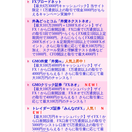
FXブロードネット
【最大6万3000円キャッシュバック】当サイト
限定！1万通貨以上の取引で現金3000円がもら
えるキャンペーン実施中！
外為どっとコム「外貨ネクストネオ」
【最大101万2000円＋1200FXポイント】ザイ
FX！から口座開設後、FX口座で1万通貨以上
の取引1回で5000円+らくらくFX積立1回以上定
期買付で3000円。さらにらくらくFX積立開設
200FXポイント＆定期買付1回以上で1000FXポ
イント。さらに取引量に応じて最大100万円に
加え、スクール受講と理解度テスト合格など
で1000円、CFD開設と取引で最大4000円！
GMO外貨「外貨ex」
人気上昇中！
【最大100万4000円キャッシュバック】ザイ
FX！から口座開設後、1万通貨以上の取引で
4000円がもらえる！ さらに取引量に応じて最
大100万円のチャンスも！
GMOクリック証券「FXネオ」
ＮＥＷ！
【最大100万4000円キャッシュバック】ザイ
FX！から口座開設後、FXネオで1万通貨以上
の取引で4000円がもらえる！ さらに取引量に
応じて最大100万円のチャンスも！
トレイダーズ証券「みんなのFX」
人気！
Ｎ
ＥＷ！
【最大101万円キャッシュバック】ザイFX！か
ら口座開設後、FX口座で5万通貨以上の取引で
5000円+シストレ口座で5万通貨以上の取引で
5000円がもらえる！ さらに取引量に応じて最