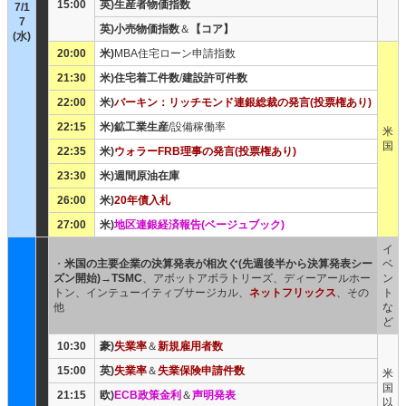
15:00
英)生産者物価指数
7/1
7
英)小売物価指数
＆
【コア】
(水)
20:00
米)
MBA住宅ローン申請指数
21:30
米)住宅着工件数
/
建設許可件数
22:00
米)
バーキン：リッチモンド連銀総裁の発言(投票権あり)
22:15
米)鉱工業生産
/設備稼働率
米
国
22:35
米)
ウォラーFRB理事の発言(投票権あり)
23:30
米)週間原油在庫
26:00
米)
20年債入札
27:00
米)
地区連銀経済報告(ベージュブック)
イ
・
米国の主要企業の決算発表が相次ぐ(先週後半から決算発表シー
ベ
ズン開始)
→
TSMC
、アボットアボラトリーズ、ディーアールホー
ン
トン、インテューイティブサージカル、
ネットフリックス
、その
ト
他
な
ど
10:30
豪)
失業率
＆
新規雇用者数
15:00
英)
失業率
＆
失業保険申請件数
米
国
21:15
欧)
ECB政策金利
＆
声明発表
以