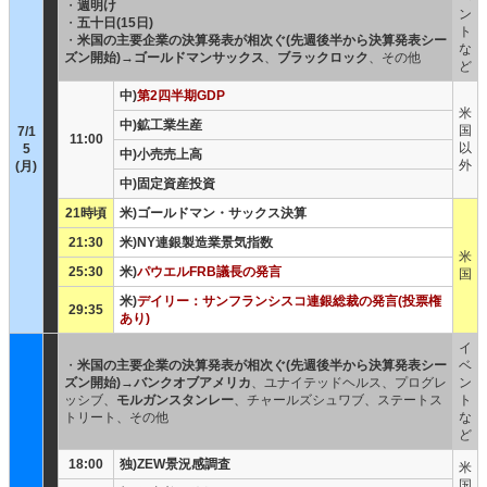
・
週明け
ン
・
五十日(15日)
ト
・
米国の主要企業の決算発表が相次ぐ(先週後半から決算発表シー
な
ズン開始)
→
ゴールドマンサックス
、
ブラックロック
、その他
ど
中)
第2四半期GDP
米
中)鉱工業生産
国
7/1
11:00
以
5
中)小売売上高
外
(月)
中)固定資産投資
21時頃
米)ゴールドマン・サックス決算
21:30
米)NY連銀製造業景気指数
米
25:30
米)
パウエルFRB議長の発言
国
米)
デイリー：サンフランシスコ連銀総裁の発言(投票権
29:35
あり)
イ
・
米国の主要企業の決算発表が相次ぐ(先週後半から決算発表シー
ベ
ズン開始)
→
バンクオブアメリカ
、ユナイテッドヘルス、プログレ
ン
ッシブ、
モルガンスタンレー
、チャールズシュワブ、ステートス
ト
トリート、その他
な
ど
18:00
独)ZEW景況感調査
米
国