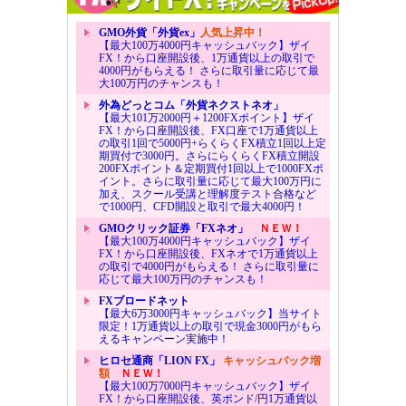
GMO外貨「外貨ex」
人気上昇中！
【最大100万4000円キャッシュバック】ザイ
FX！から口座開設後、1万通貨以上の取引で
4000円がもらえる！ さらに取引量に応じて最
大100万円のチャンスも！
外為どっとコム「外貨ネクストネオ」
【最大101万2000円＋1200FXポイント】ザイ
FX！から口座開設後、FX口座で1万通貨以上
の取引1回で5000円+らくらくFX積立1回以上定
期買付で3000円。さらにらくらくFX積立開設
200FXポイント＆定期買付1回以上で1000FXポ
イント。さらに取引量に応じて最大100万円に
加え、スクール受講と理解度テスト合格など
で1000円、CFD開設と取引で最大4000円！
GMOクリック証券「FXネオ」
ＮＥＷ！
【最大100万4000円キャッシュバック】ザイ
FX！から口座開設後、FXネオで1万通貨以上
の取引で4000円がもらえる！ さらに取引量に
応じて最大100万円のチャンスも！
FXブロードネット
【最大6万3000円キャッシュバック】当サイト
限定！1万通貨以上の取引で現金3000円がもら
えるキャンペーン実施中！
ヒロセ通商「LION FX」
キャッシュバック増
額
ＮＥＷ！
【最大100万7000円キャッシュバック】ザイ
FX！から口座開設後、英ポンド/円1万通貨以