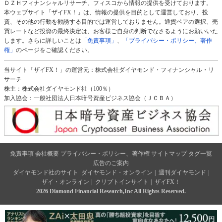
ＤＺＨフィナンシャルリサーチ、フィスコから情報の提供を受けております。
本ウェブサイト「ザイFX！」は、情報の提供を目的として運営しており、投
資、その他の行動を勧誘する目的では運営しておりません。通貨ペアの選択、売
買レートなど投資の最終決定は、お客様ご自身の判断でなさるようにお願いいた
します。さらに詳しいことは
「免責事項」
、
「プライバシー・ポリシー、著作
権」
のページをご確認ください。
当サイト「ザイFX！」の運営元：株式会社ダイヤモンド・フィナンシャル・リ
サーチ
株主：株式会社ダイヤモンド社（100％）
加入協会：一般社団法人日本暗号資産ビジネス協会（ＪＣＢＡ）
免責事項
会社概要
プライバシー・ポリシー、著作権
サイトマップ
タグ一覧
広告のご案内
ダイヤモンド社のサイト
ダイヤモンド・オンライン
|
週刊ダイヤモンド
|
ザイ・オンライン
|
クリプトインサイト
|
ザイFX！
2026 Diamond Financial Research,Inc All Rights Reserved.