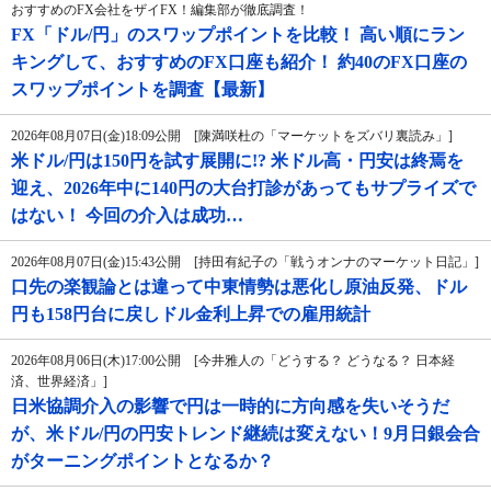
おすすめのFX会社をザイFX！編集部が徹底調査！
FX「ドル/円」のスワップポイントを比較！ 高い順にラン
キングして、おすすめのFX口座も紹介！ 約40のFX口座の
スワップポイントを調査【最新】
2026年08月07日(金)18:09公開 [陳満咲杜の「マーケットをズバリ裏読み」]
米ドル/円は150円を試す展開に!? 米ドル高・円安は終焉を
迎え、2026年中に140円の大台打診があってもサプライズで
はない！ 今回の介入は成功…
2026年08月07日(金)15:43公開 [持田有紀子の「戦うオンナのマーケット日記」]
口先の楽観論とは違って中東情勢は悪化し原油反発、ドル
円も158円台に戻しドル金利上昇での雇用統計
2026年08月06日(木)17:00公開 [今井雅人の「どうする？ どうなる？ 日本経
済、世界経済」]
日米協調介入の影響で円は一時的に方向感を失いそうだ
が、米ドル/円の円安トレンド継続は変えない！9月日銀会合
がターニングポイントとなるか？