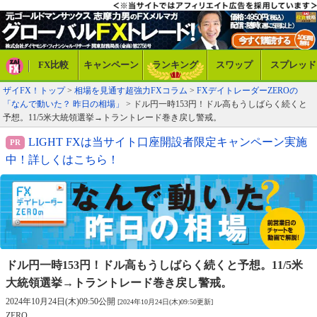
FX比較
キャンペーン
ランキング
スワップ
スプレッド
ザイFX！トップ
>
相場を見通す超強力FXコラム
>
FXデイトレーダーZEROの
「なんで動いた？ 昨日の相場」
> ドル円一時153円！ドル高もうしばらく続くと
予想。11/5米大統領選挙→トラントレード巻き戻し警戒。
LIGHT FXは当サイト口座開設者限定キャンペーン実施
中！詳しくはこちら！
ドル円一時153円！ドル高もうしばらく続くと予想。
11/5米
大統領選挙→トラントレード巻き戻し警戒。
2024年10月24日(木)09:50公開
[2024年10月24日(木)09:50更新]
ZERO