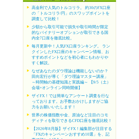
高金利で人気のトルコリラ。 約30のFX口座
の「トルコリラ/円」のスワップポイントを
調査して比較！
少額から取引可能で損失や取引時間が限定
的なバイナリーオプションが取引できる国
内全7口座を徹底比較。
毎月更新中！人気FX口座ランキング。 ラン
クインしたFX口座のキャンペーン情報、お
すすめポイントなどを初心者にもわかりや
すく解説。
なぜあなたのダウ理論は機能しないのか？
田向宏行が導く「ダウ理論マスター講座」
～時間軸の基礎知識と実践編～ 【9/5（土）
会場+オンライン同時開催】
ザイFX！では簡単なアンケート調査を行な
っております。お手数おかけしますがご協
力をお願いいたします！
世界の株価指数や金、原油など注目のコモ
ディティを取引できるCFD口座を徹底比較！
【2026年8月版】ザイFX！編集部が注目する
「FXのキャンペーンおすすめ10選」を、記