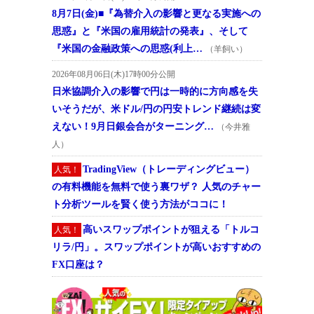
8月7日(金)■『為替介入の影響と更なる実施への
思惑』と『米国の雇用統計の発表』、そして
『米国の金融政策への思惑(利上…
（羊飼い）
2026年08月06日(木)17時00分公開
日米協調介入の影響で円は一時的に方向感を失
いそうだが、米ドル/円の円安トレンド継続は変
えない！9月日銀会合がターニング…
（今井雅
人）
TradingView（トレーディングビュー）
人気！
の有料機能を無料で使う裏ワザ？ 人気のチャー
ト分析ツールを賢く使う方法がココに！
高いスワップポイントが狙える「トルコ
人気！
リラ/円」。スワップポイントが高いおすすめの
FX口座は？