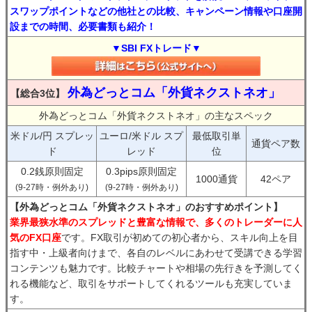
スワップポイントなどの他社との比較、キャンペーン情報や口座開
設までの時間、必要書類も紹介！
▼SBI FXトレード▼
外為どっとコム「外貨ネクストネオ」
【総合3位】
外為どっとコム「外貨ネクストネオ」の主なスペック
米ドル/円 スプレッ
ユーロ/米ドル スプ
最低取引単
通貨ペア数
ド
レッド
位
0.2銭原則固定
0.3pips原則固定
1000通貨
42ペア
(9-27時・例外あり)
(9-27時・例外あり)
【外為どっとコム「外貨ネクストネオ」のおすすめポイント】
業界最狭水準のスプレッドと豊富な情報で、多くのトレーダーに人
気のFX口座
です。FX取引が初めての初心者から、スキル向上を目
指す中・上級者向けまで、各自のレベルにあわせて受講できる学習
コンテンツも魅力です。比較チャートや相場の先行きを予測してく
れる機能など、取引をサポートしてくれるツールも充実していま
す。