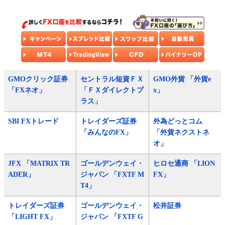
GMOクリック証券
セントラル短資ＦＸ
GMO外貨 「外貨e
「FXネオ」
「ＦＸダイレクトプ
x」
ラス」
SBI FXトレード
トレイダーズ証券
外為どっとコム
「みんなのFX」
「外貨ネクストネ
オ」
JFX 「MATRIX TR
ゴールデンウェイ・
ヒロセ通商 「LION
ADER」
ジャパン 「FXTF M
FX」
T4」
トレイダーズ証券
ゴールデンウェイ・
松井証券
「LIGHT FX」
ジャパン 「FXTF G