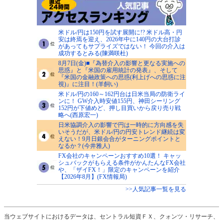
米ドル/円は150円を試す展開に!? 米ドル高・円
安は終焉を迎え、2026年中に140円の大台打診
があってもサプライズではない！ 今回の介入は
成功するとみる(陳満咲杜)
8月7日(金)■『為替介入の影響と更なる実施への
思惑』と『米国の雇用統計の発表』、そして
『米国の金融政策への思惑(利上げへの思惑に注
視)』に注目！(羊飼い)
米ドル/円の160～162円台は日米当局の防衛ライ
ンに！ GW介入時安値155円、神田シーリング
152円が下値めど、押し目買いから戻り売り戦
略へ(西原宏一)
日米協調介入の影響で円は一時的に方向感を失
いそうだが、米ドル/円の円安トレンド継続は変
えない！9月日銀会合がターニングポイントと
なるか？(今井雅人)
FX会社のキャンペーンおすすめ10選！ キャッ
シュバックがもらえる条件がかんたんなFX会社
や、「ザイFX！」限定のキャンペーンを紹介
【2026年8月】(FX情報局)
>>人気記事一覧を見る
当ウェブサイトにおけるデータは、セントラル短資ＦＸ、クォンツ・リサーチ、