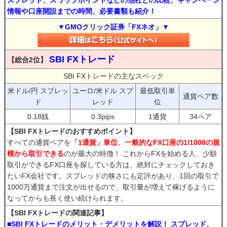
スプレッド、スワップポイントなどの他社との比較、キャンペーン
情報や口座開設までの時間、必要書類も紹介！
▼GMOクリック証券「FXネオ」▼
SBI FXトレード
【総合2位】
SBI FXトレードの主なスペック
米ドル/円 スプレッ
ユーロ/米ドル スプ
最低取引単
通貨ペア数
ド
レッド
位
0.18銭
0.3pips
1通貨
34ペア
【SBI FXトレードのおすすめポイント】
すべての通貨ペアを
「1通貨」単位、一般的なFX口座の1/1000の規
模から取引できる
のが最大の特徴！ これからFXを始める人、少額
取引ができるFX口座を探している方は、絶対にチェックしておき
たいFX会社です。スプレッドの狭さにも定評があり、1回の取引で
1000万通貨まで注文が出せるので、取引量が増えて稼げるように
なってからも長く使い続けられます。
【SBI FXトレードの関連記事】
■SBI FXトレードのメリット・デメリットを解説！ スプレッド、