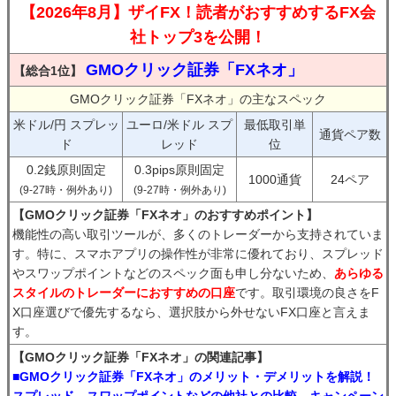
【2026年8月】ザイFX！読者がおすすめするFX会
社トップ3を公開！
GMOクリック証券「FXネオ」
【総合1位】
GMOクリック証券「FXネオ」の主なスペック
米ドル/円 スプレッ
ユーロ/米ドル スプ
最低取引単
通貨ペア数
ド
レッド
位
0.2銭原則固定
0.3pips原則固定
1000通貨
24ペア
(9-27時・例外あり)
(9-27時・例外あり)
【GMOクリック証券「FXネオ」のおすすめポイント】
機能性の高い取引ツールが、多くのトレーダーから支持されていま
す。特に、スマホアプリの操作性が非常に優れており、スプレッド
やスワップポイントなどのスペック面も申し分ないため、
あらゆる
スタイルのトレーダーにおすすめの口座
です。取引環境の良さをF
X口座選びで優先するなら、選択肢から外せないFX口座と言えま
す。
【GMOクリック証券「FXネオ」の関連記事】
■GMOクリック証券「FXネオ」のメリット・デメリットを解説！