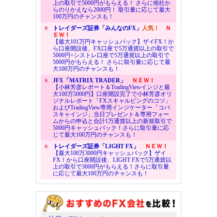
上の取引で5000円がもらえる！ さらに他社か
らのりかえなら2000円！ 取引量に応じて最大
100万円のチャンスも！
トレイダーズ証券「みんなのFX」
人気！
Ｎ
ＥＷ！
【最大101万円キャッシュバック】ザイFX！か
ら口座開設後、FX口座で5万通貨以上の取引で
5000円+シストレ口座で5万通貨以上の取引で
5000円がもらえる！ さらに取引量に応じて最
大100万円のチャンスも！
JFX「MATRIX TRADER」
ＮＥＷ！
【小林芳彦レポート＆TradingViewインジと最
大100万5000円】口座開設完了で小林芳彦オリ
ジナルレポート「FXスキャルピングのコツ」
およびTradingView専用インジケーター「コバ
スキャインジ」当日プレゼント＆専用フォー
ムからの申込と合計1万通貨以上の新規取引で
5000円キャッシュバック！さらに取引量に応
じて最大100万円のチャンスも！
トレイダーズ証券「LIGHT FX」
ＮＥＷ！
【最大100万3000円キャッシュバック】ザイ
FX！から口座開設後、LIGHT FXで5万通貨以
上の取引で3000円がもらえる！さらに取引量
に応じて最大100万円のチャンスも！