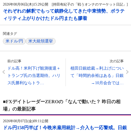
2026年08月06日(木)15:29公開 [持田有紀子の「戦うオンナのマーケット日記」]
それぞれの解釈でもって鎮静化してきた中東情勢、ボラテ
ィリティ上がりかけたドル円またも膠着
関連タグ
米ドル/円
米大統領選挙
前の記事
次の記事
ドル高！米利下げ観測後退＋
植田日銀総裁→利上げについ
トランプ氏の当選期待。ハリ
て「時間的余裕はある」日銀
ス氏勝利ならトラ…
→10月会合では…
■FXデイトレーダーZEROの「なんで動いた？ 昨日の相
場」の最新記事
2026年08月07日(金)09:11公開
ドル円158円半ば！今晩米雇用統計→介入も一応警戒。日銀