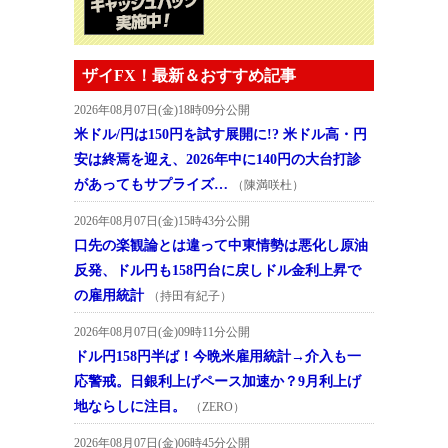
ザイFX！最新＆おすすめ記事
2026年08月07日(金)18時09分公開
米ドル/円は150円を試す展開に!? 米ドル高・円
安は終焉を迎え、2026年中に140円の大台打診
があってもサプライズ…
（陳満咲杜）
2026年08月07日(金)15時43分公開
口先の楽観論とは違って中東情勢は悪化し原油
反発、ドル円も158円台に戻しドル金利上昇で
の雇用統計
（持田有紀子）
2026年08月07日(金)09時11分公開
ドル円158円半ば！今晩米雇用統計→介入も一
応警戒。日銀利上げペース加速か？9月利上げ
地ならしに注目。
（ZERO）
2026年08月07日(金)06時45分公開