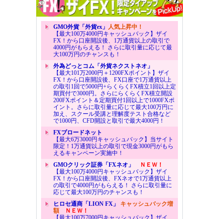
GMO外貨「外貨ex」
人気上昇中！
【最大100万4000円キャッシュバック】ザイ
FX！から口座開設後、1万通貨以上の取引で
4000円がもらえる！ さらに取引量に応じて最
大100万円のチャンスも！
外為どっとコム「外貨ネクストネオ」
【最大101万2000円＋1200FXポイント】ザイ
FX！から口座開設後、FX口座で1万通貨以上
の取引1回で5000円+らくらくFX積立1回以上定
期買付で3000円。さらにらくらくFX積立開設
200FXポイント＆定期買付1回以上で1000FXポ
イント。さらに取引量に応じて最大100万円に
加え、スクール受講と理解度テスト合格など
で1000円、CFD開設と取引で最大4000円！
FXブロードネット
【最大6万3000円キャッシュバック】当サイト
限定！1万通貨以上の取引で現金3000円がもら
えるキャンペーン実施中！
GMOクリック証券「FXネオ」
ＮＥＷ！
【最大100万4000円キャッシュバック】ザイ
FX！から口座開設後、FXネオで1万通貨以上
の取引で4000円がもらえる！ さらに取引量に
応じて最大100万円のチャンスも！
ヒロセ通商「LION FX」
キャッシュバック増
額
ＮＥＷ！
【最大100万7000円キャッシュバック】ザイ