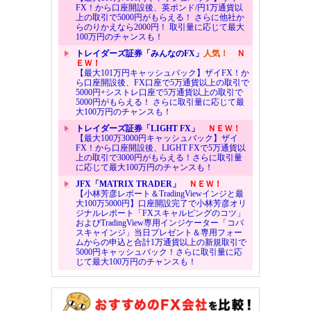
FX！から口座開設後、英ポンド/円1万通貨以
上の取引で5000円がもらえる！ さらに他社か
らのりかえなら2000円！ 取引量に応じて最大
100万円のチャンスも！
トレイダーズ証券「みんなのFX」
人気！
Ｎ
ＥＷ！
【最大101万円キャッシュバック】ザイFX！か
ら口座開設後、FX口座で5万通貨以上の取引で
5000円+シストレ口座で5万通貨以上の取引で
5000円がもらえる！ さらに取引量に応じて最
大100万円のチャンスも！
トレイダーズ証券「LIGHT FX」
ＮＥＷ！
【最大100万3000円キャッシュバック】ザイ
FX！から口座開設後、LIGHT FXで5万通貨以
上の取引で3000円がもらえる！さらに取引量
に応じて最大100万円のチャンスも！
JFX「MATRIX TRADER」
ＮＥＷ！
【小林芳彦レポート＆TradingViewインジと最
大100万5000円】口座開設完了で小林芳彦オリ
ジナルレポート「FXスキャルピングのコツ」
およびTradingView専用インジケーター「コバ
スキャインジ」当日プレゼント＆専用フォー
ムからの申込と合計1万通貨以上の新規取引で
5000円キャッシュバック！さらに取引量に応
じて最大100万円のチャンスも！