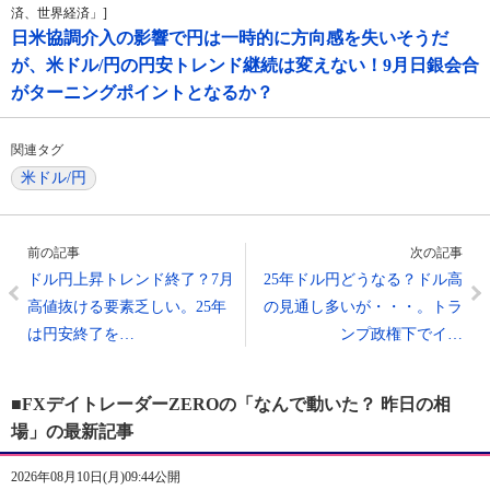
済、世界経済」]
日米協調介入の影響で円は一時的に方向感を失いそうだ
が、米ドル/円の円安トレンド継続は変えない！9月日銀会合
がターニングポイントとなるか？
関連タグ
米ドル/円
前の記事
次の記事
ドル円上昇トレンド終了？7月
25年ドル円どうなる？ドル高
高値抜ける要素乏しい。25年
の見通し多いが・・・。トラ
は円安終了を…
ンプ政権下でイ…
■FXデイトレーダーZEROの「なんで動いた？ 昨日の相
場」の最新記事
2026年08月10日(月)09:44公開