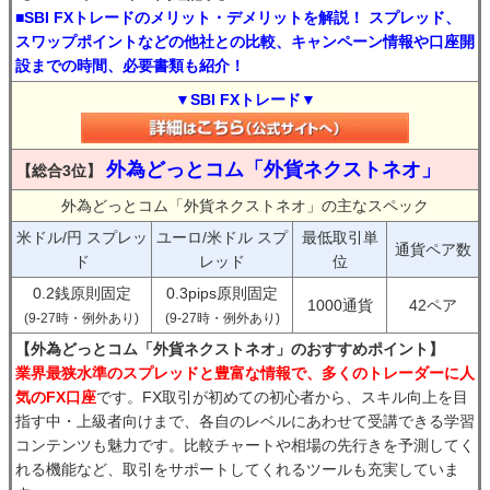
■SBI FXトレードのメリット・デメリットを解説！ スプレッド、
スワップポイントなどの他社との比較、キャンペーン情報や口座開
設までの時間、必要書類も紹介！
▼SBI FXトレード▼
外為どっとコム「外貨ネクストネオ」
【総合3位】
外為どっとコム「外貨ネクストネオ」の主なスペック
米ドル/円 スプレッ
ユーロ/米ドル スプ
最低取引単
通貨ペア数
ド
レッド
位
0.2銭原則固定
0.3pips原則固定
1000通貨
42ペア
(9-27時・例外あり)
(9-27時・例外あり)
【外為どっとコム「外貨ネクストネオ」のおすすめポイント】
業界最狭水準のスプレッドと豊富な情報で、多くのトレーダーに人
気のFX口座
です。FX取引が初めての初心者から、スキル向上を目
指す中・上級者向けまで、各自のレベルにあわせて受講できる学習
コンテンツも魅力です。比較チャートや相場の先行きを予測してく
れる機能など、取引をサポートしてくれるツールも充実していま