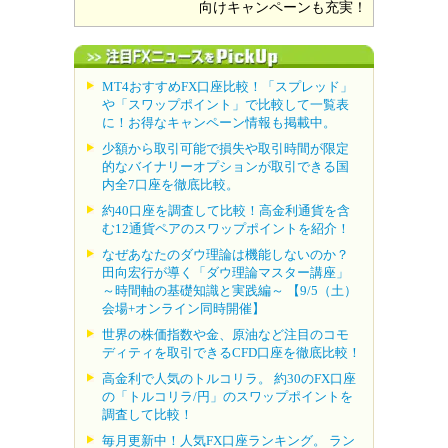
向けキャンペーンも充実！
MT4おすすめFX口座比較！「スプレッド」
や「スワップポイント」で比較して一覧表
に！お得なキャンペーン情報も掲載中。
少額から取引可能で損失や取引時間が限定
的なバイナリーオプションが取引できる国
内全7口座を徹底比較。
約40口座を調査して比較！高金利通貨を含
む12通貨ペアのスワップポイントを紹介！
なぜあなたのダウ理論は機能しないのか？
田向宏行が導く「ダウ理論マスター講座」
～時間軸の基礎知識と実践編～ 【9/5（土）
会場+オンライン同時開催】
世界の株価指数や金、原油など注目のコモ
ディティを取引できるCFD口座を徹底比較！
高金利で人気のトルコリラ。 約30のFX口座
の「トルコリラ/円」のスワップポイントを
調査して比較！
毎月更新中！人気FX口座ランキング。 ラン