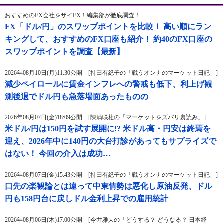
おすすめのFX会社をザイFX！編集部が徹底調査！
FX「ドル/円」のスワップポイントを比較！ 高い順にラン
キングして、おすすめのFX口座も紹介！ 約40のFX口座の
スワップポイントを調査【最新】
2026年08月10日(月)11:30公開 [持田有紀子の「戦うオンナのマーケット日記」]
減少ペイロールに賃金インフレへの警戒も低下、利上げ観
測後退でドル円も急落場面あったものの
2026年08月07日(金)18:09公開 [陳満咲杜の「マーケットをズバリ裏読み」]
米ドル/円は150円を試す展開に!? 米ドル高・円安は終焉を
迎え、2026年中に140円の大台打診があってもサプライズで
はない！ 今回の介入は成功…
2026年08月07日(金)15:43公開 [持田有紀子の「戦うオンナのマーケット日記」]
口先の楽観論とは違って中東情勢は悪化し原油反発、ドル
円も158円台に戻しドル金利上昇での雇用統計
2026年08月06日(木)17:00公開 [今井雅人の「どうする？ どうなる？ 日本経