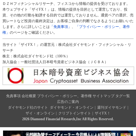
ＤＺＨフィナンシャルリサーチ、フィスコから情報の提供を受けております。
本ウェブサイト「ザイFX！」は、情報の提供を目的として運営しており、投
資、その他の行動を勧誘する目的では運営しておりません。通貨ペアの選択、売
買レートなど投資の最終決定は、お客様ご自身の判断でなさるようにお願いいた
します。さらに詳しいことは
「免責事項」
、
「プライバシー・ポリシー、著作
権」
のページをご確認ください。
当サイト「ザイFX！」の運営元：株式会社ダイヤモンド・フィナンシャル・リ
サーチ
株主：株式会社ダイヤモンド社（100％）
加入協会：一般社団法人日本暗号資産ビジネス協会（ＪＣＢＡ）
免責事項
会社概要
プライバシー・ポリシー、著作権
サイトマップ
タグ一覧
広告のご案内
ダイヤモンド社のサイト
ダイヤモンド・オンライン
|
週刊ダイヤモンド
|
ザイ・オンライン
|
クリプトインサイト
|
ザイFX！
2026 Diamond Financial Research,Inc All Rights Reserved.