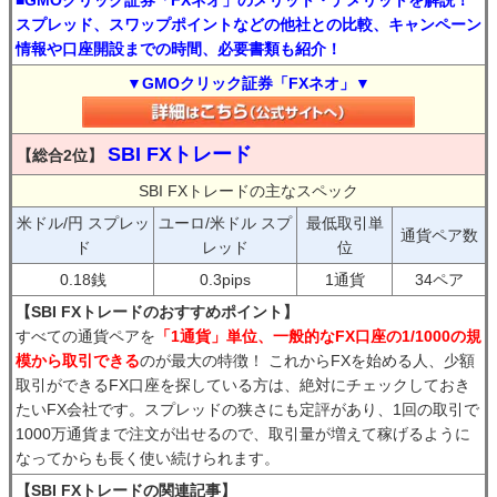
■GMOクリック証券「FXネオ」のメリット・デメリットを解説！
スプレッド、スワップポイントなどの他社との比較、キャンペーン
情報や口座開設までの時間、必要書類も紹介！
▼GMOクリック証券「FXネオ」▼
SBI FXトレード
【総合2位】
SBI FXトレードの主なスペック
米ドル/円 スプレッ
ユーロ/米ドル スプ
最低取引単
通貨ペア数
ド
レッド
位
0.18銭
0.3pips
1通貨
34ペア
【SBI FXトレードのおすすめポイント】
すべての通貨ペアを
「1通貨」単位、一般的なFX口座の1/1000の規
模から取引できる
のが最大の特徴！ これからFXを始める人、少額
取引ができるFX口座を探している方は、絶対にチェックしておき
たいFX会社です。スプレッドの狭さにも定評があり、1回の取引で
1000万通貨まで注文が出せるので、取引量が増えて稼げるように
なってからも長く使い続けられます。
【SBI FXトレードの関連記事】