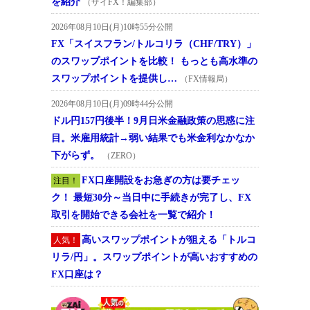
を紹介
（ザイFX！編集部）
2026年08月10日(月)10時55分公開
FX「スイスフラン/トルコリラ（CHF/TRY）」
のスワップポイントを比較！ もっとも高水準の
スワップポイントを提供し…
（FX情報局）
2026年08月10日(月)09時44分公開
ドル円157円後半！9月日米金融政策の思惑に注
目。米雇用統計→弱い結果でも米金利なかなか
下がらず。
（ZERO）
FX口座開設をお急ぎの方は要チェッ
注目！
ク！ 最短30分～当日中に手続きが完了し、FX
取引を開始できる会社を一覧で紹介！
高いスワップポイントが狙える「トルコ
人気！
リラ/円」。スワップポイントが高いおすすめの
FX口座は？