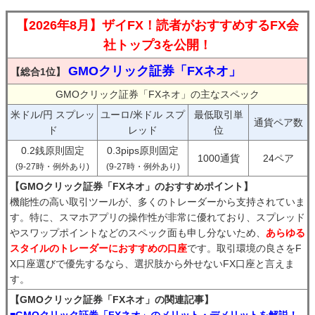
【2026年8月】ザイFX！読者がおすすめするFX会
社トップ3を公開！
GMOクリック証券「FXネオ」
【総合1位】
GMOクリック証券「FXネオ」の主なスペック
米ドル/円 スプレッ
ユーロ/米ドル スプ
最低取引単
通貨ペア数
ド
レッド
位
0.2銭原則固定
0.3pips原則固定
1000通貨
24ペア
(9-27時・例外あり)
(9-27時・例外あり)
【GMOクリック証券「FXネオ」のおすすめポイント】
機能性の高い取引ツールが、多くのトレーダーから支持されていま
す。特に、スマホアプリの操作性が非常に優れており、スプレッド
やスワップポイントなどのスペック面も申し分ないため、
あらゆる
スタイルのトレーダーにおすすめの口座
です。取引環境の良さをF
X口座選びで優先するなら、選択肢から外せないFX口座と言えま
す。
【GMOクリック証券「FXネオ」の関連記事】