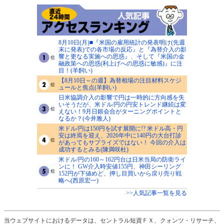
8月10日(月)■『米国の雇用統計の発表明け(先週
末に発表)での各市場の反応』と『為替介入の影
響と更なる実施への思惑』、そして『米国の金
融政策への思惑(利上げへの思惑に敏感)』に注
目！(羊飼い)
【8月10日～の週】為替相場の注目材料スケジ
ュールと焦点(羊飼い)
日米協調介入の影響で円は一時的に方向感を失
いそうだが、米ドル/円の円安トレンド継続は変
えない！9月日銀会合がターニングポイントと
なるか？(今井雅人)
米ドル/円は150円を試す展開に!? 米ドル高・円
安は終焉を迎え、2026年中に140円の大台打診
があってもサプライズではない！ 今回の介入は
成功するとみる(陳満咲杜)
米ドル/円の160～162円台は日米当局の防衛ライ
ンに！ GW介入時安値155円、神田シーリング
152円が下値めど、押し目買いから戻り売り戦
略へ(西原宏一)
>>人気記事一覧を見る
当ウェブサイトにおけるデータは、セントラル短資ＦＸ、クォンツ・リサーチ、