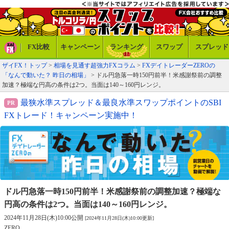
FX比較
キャンペーン
ランキング
スワップ
スプレッド
ザイFX！トップ
>
相場を見通す超強力FXコラム
>
FXデイトレーダーZEROの
「なんで動いた？ 昨日の相場」
> ドル円急落一時150円前半！米感謝祭前の調整
加速？極端な円高の条件は2つ。当面は140～160円レンジ。
最狭水準スプレッド＆最良水準スワップポイントのSBI
FXトレード！キャンペーン実施中！
ドル円急落一時150円前半！米感謝祭前の調整加速？
極端な
円高の条件は2つ。当面は140～160円レンジ。
2024年11月28日(木)10:00公開
[2024年11月28日(木)10:00更新]
ZERO