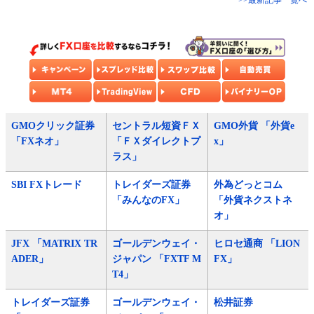
>>最新記事一覧へ
GMOクリック証券
セントラル短資ＦＸ
GMO外貨 「外貨e
「FXネオ」
「ＦＸダイレクトプ
x」
ラス」
SBI FXトレード
トレイダーズ証券
外為どっとコム
「みんなのFX」
「外貨ネクストネ
オ」
JFX 「MATRIX TR
ゴールデンウェイ・
ヒロセ通商 「LION
ADER」
ジャパン 「FXTF M
FX」
T4」
トレイダーズ証券
ゴールデンウェイ・
松井証券