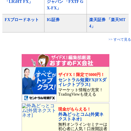
「LIGHT FX」
ジャパン 「FXTF G
X-FX」
FXブロードネット
IG証券
楽天証券 「楽天MT
4」
>> すべて見る
ザイFX！限定で3000円！
セントラル短資FX[FXダ
イレクトプラス]
マーケット情報が充実！
TradingViewも使える
現金がもらえる！
外為どっとコム[外貨ネ
クストネオ]
無料オンラインセミナーは
初心者に人気！口座開設者